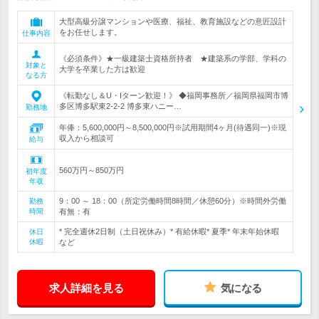
大型高級分譲マンションや医療、福祉、教育施設などの意匠設計
をお任せします。
仕事内容
《必須条件》★一級建築士資格所持者 ★建築系の学部、学科の
対象と
大学を卒業した方は歓迎
なる方
《転勤なし＆U・Iターン歓迎！》 ◆福岡事務所／福岡県福岡市博
多区博多駅東2-2-2 博多東ハニー…
勤務地
年俸：5,600,000円～8,500,000円※試用期間4ヶ月(待遇同一)※現
収入から相談可
給与
560万円～850万円
初年度
年収
9：00 ～ 18：00（所定労働時間8時間／休憩60分）※時間外労働
勤務
時間
有無：有
* 完全週休2日制（土日祝休み）* 有給休暇* 夏季* 年末年始休暇
休日
休暇
など
求人詳細を見る
気になる