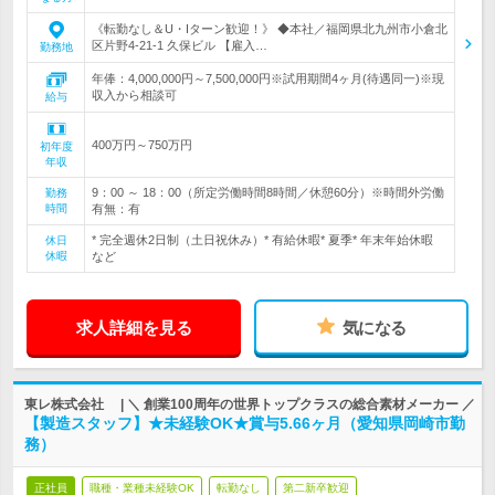
《転勤なし＆U・Iターン歓迎！》 ◆本社／福岡県北九州市小倉北
区片野4-21-1 久保ビル 【雇入…
勤務地
年俸：4,000,000円～7,500,000円※試用期間4ヶ月(待遇同一)※現
収入から相談可
給与
400万円～750万円
初年度
年収
9：00 ～ 18：00（所定労働時間8時間／休憩60分）※時間外労働
勤務
時間
有無：有
* 完全週休2日制（土日祝休み）* 有給休暇* 夏季* 年末年始休暇
休日
休暇
など
求人詳細を見る
気になる
東レ株式会社 | ＼ 創業100周年の世界トップクラスの総合素材メーカー ／
【製造スタッフ】★未経験OK★賞与5.66ヶ月（愛知県岡崎市勤
務）
正社員
職種・業種未経験OK
転勤なし
第二新卒歓迎