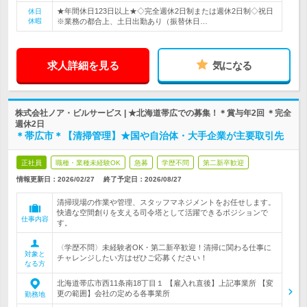
★年間休日123日以上★◇完全週休2日制または週休2日制◇祝日
休日
休暇
※業務の都合上、土日出勤あり（振替休日…
求人詳細を見る
気になる
株式会社ノア・ビルサービス | ★北海道帯広での募集！＊賞与年2回 ＊完全
週休2日
＊帯広市＊【清掃管理】★国や自治体・大手企業が主要取引先
正社員
職種・業種未経験OK
急募
学歴不問
第二新卒歓迎
情報更新日：2026/02/27
終了予定日：
2026/08/27
清掃現場の作業や管理、スタッフマネジメントをお任せします。
快適な空間創りを支える司令塔として活躍できるポジションで
仕事内容
す。
〈学歴不問〉未経験者OK・第二新卒歓迎！清掃に関わる仕事に
対象と
チャレンジしたい方はぜひご応募ください！
なる方
北海道帯広市西11条南18丁目１ 【雇入れ直後】上記事業所 【変
更の範囲】会社の定める各事業所
勤務地