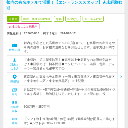
都内の有名ホテルで活躍！【エントランススタッフ】★未経験歓
迎
正社員
職種・業種未経験OK
急募
転勤なし
第二新卒歓迎
女性のおしごと掲載中
情報更新日：2026/06/19
終了予定日：
2026/09/17
都内を中心とした高級ホテルの玄関口にて、お客様のお出迎えや
車両の誘導、お荷物の運搬などをお任せします。語学力は不問で
仕事内容
す。
【未経験・第二新卒歓迎】◆高卒以上◆必要なのは運転免許だ
け！◆語学力は一切不問◎◆コンビニバイト・清掃・営業・ディ
対象と
ーラー出身者も活躍中です◎
なる方
東京都内の高級ホテル勤務（一例：東京都港区／東京都千代田区
／東京都中央区／東京都目黒区） ☆上記勤…
勤務地
月給23万円～+賞与年2回+交通費+時間外手当全額支給※経験やス
キルを考慮し、給与額を決定いたします。※上記には、役…
給与
300万円～350万円
初年度
年収
【シフト制】実働8時間／休憩1時間（勤務時間は配属先に準じま
勤務
時間
す）■シフト例8:00～17:0010:…