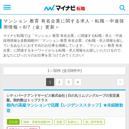
マンション 教育 有名企業に関する求人・転職・中途採
用情報＜8/7（金）更新＞
マイナビ転職では「マンション 教育 有名企業」に関連する転職・求人・中途
採用情報を多数掲載中!「マンション 教育 有名企業」の転職・求人情報を探し
ているあなたにおすすめのお仕事を掲載しています。「マンション 教育 有名
企業」に関連するキーワードからも転職・求人情報をお探しいただけるので、
あなたにぴったりのお仕事を見つけてみてください!
1～50件 (全159件中)
1
2
3
4
シティパークアンドサービス株式会社 | 日の丸リムジングループの安定基
盤。契約数はトップクラス
都内の高級マンションで活躍【レジデンススタッフ】★未経験歓
迎
正社員
職種・業種未経験OK
急募
転勤なし
第二新卒歓迎