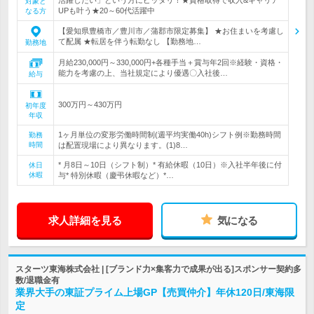
対象と
UPも叶う★20～60代活躍中
なる方
【愛知県豊橋市／豊川市／蒲郡市限定募集】 ★お住まいを考慮し
て配属 ★転居を伴う転勤なし 【勤務地…
勤務地
月給230,000円～330,000円+各種手当＋賞与年2回※経験・資格・
能力を考慮の上、当社規定により優遇〇入社後…
給与
300万円～430万円
初年度
年収
1ヶ月単位の変形労働時間制(週平均実働40h)シフト例※勤務時間
勤務
時間
は配置現場により異なります。(1)8…
* 月8日～10日（シフト制）* 有給休暇（10日）※入社半年後に付
休日
休暇
与* 特別休暇（慶弔休暇など）*…
求人詳細を見る
気になる
スターツ東海株式会社 | [ブランド力×集客力で成果が出る]スポンサー契約多
数/退職金有
業界大手の東証プライム上場GP【売買仲介】年休120日/東海限
定