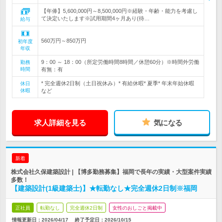
【年俸】5,600,000円～8,500,000円※経験・年齢・能力を考慮し
て決定いたします※試用期間4ヶ月あり(待…
給与
560万円～850万円
初年度
年収
9：00 ～ 18：00（所定労働時間8時間／休憩60分）※時間外労働
勤務
時間
有無：有
* 完全週休2日制（土日祝休み）* 有給休暇* 夏季* 年末年始休暇
休日
休暇
など
求人詳細を見る
気になる
新着
株式会社久保建築設計 | 【博多勤務募集】福岡で長年の実績・大型案件実績
多数！
【建築設計(1級建築士)】★転勤なし★完全週休2日制※福岡
正社員
転勤なし
完全週休2日制
女性のおしごと掲載中
情報更新日：2026/04/17
終了予定日：
2026/10/15