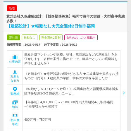
新着
株式会社久保建築設計 | 【博多勤務募集】福岡で長年の実績・大型案件実績
多数！
【建築設計】★転勤なし★完全週休2日制※福岡
正社員
転勤なし
完全週休2日制
女性のおしごと掲載中
情報更新日：2026/04/17
終了予定日：
2026/10/15
高級分譲マンションや医療、福祉、教育施設などの意匠設計をお
任せします。多種の案件に携わる中で、建築士としての醍醐味を
仕事内容
体得しませんか？
《必須条件》★意匠設計の経験がある方 ★二級建築士資格をお持
対象と
ちの方《尚可》★建築系の学部、学科の大学を卒業した方
なる方
《転勤なし＆U・Iターン歓迎！》 福岡事務所／福岡県福岡市博多
区博多駅東2-2-2 博多東ハニービ…
勤務地
【年俸制】4,000,000円～7,500,000円※試用期間4ヶ月(待遇同
一)※現収入から相談可
給与
400万円～750万円
初年度
年収