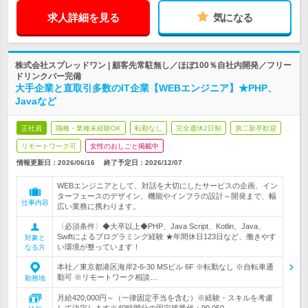
求人詳細を見る
気になる
株式会社スプレッドワン | 顧客先常駐無し／ほぼ100％自社内開発／フリー
ドリンクバー完備
大手企業と直取引多数のIT企業【WEBエンジニア】★PHP、
Javaなど
正社員
職種・業種未経験OK
転勤なし
完全週休2日制
第二新卒歓迎
リモートワーク可
女性のおしごと掲載中
情報更新日：2026/06/16
終了予定日：
2026/12/07
WEBエンジニアとして、対話を大切にしたサービスの企画、イン
ターフェースのデザイン、機能やインフラの設計～開発まで、幅
仕事内容
広い業務に携わります。
〈必須条件〉◆大卒以上◆PHP、Java Script、Kotlin、Java、
Swiftによるプログラミング経験 ★年間休日123日など、働きやす
対象と
い環境が整っています！
なる方
本社／東京都港区海岸2-6-30 MSビル 6F ※転勤なし ※自転車通
勤可 ※リモートワーク相談…
勤務地
月給420,000円～（一律固定手当を含む）※経験・スキルを考慮