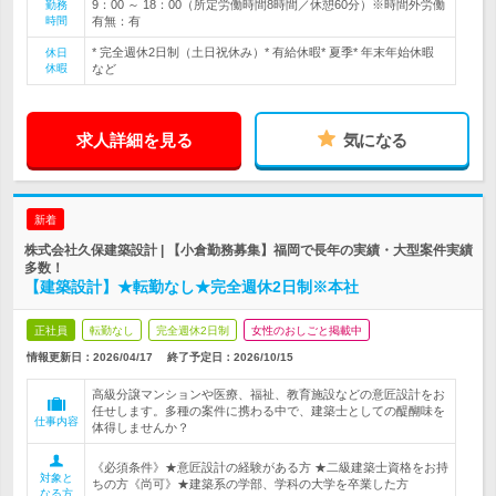
9：00 ～ 18：00（所定労働時間8時間／休憩60分）※時間外労働
勤務
時間
有無：有
* 完全週休2日制（土日祝休み）* 有給休暇* 夏季* 年末年始休暇
休日
休暇
など
求人詳細を見る
気になる
新着
株式会社久保建築設計 | 【小倉勤務募集】福岡で長年の実績・大型案件実績
多数！
【建築設計】★転勤なし★完全週休2日制※本社
正社員
転勤なし
完全週休2日制
女性のおしごと掲載中
情報更新日：2026/04/17
終了予定日：
2026/10/15
高級分譲マンションや医療、福祉、教育施設などの意匠設計をお
任せします。多種の案件に携わる中で、建築士としての醍醐味を
仕事内容
体得しませんか？
《必須条件》★意匠設計の経験がある方 ★二級建築士資格をお持
対象と
ちの方《尚可》★建築系の学部、学科の大学を卒業した方
なる方