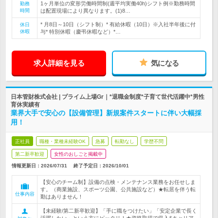
1ヶ月単位の変形労働時間制(週平均実働40h)シフト例※勤務時間
勤務
時間
は配置現場により異なります。(1)8…
* 月8日～10日（シフト制）* 有給休暇（10日）※入社半年後に付
休日
休暇
与* 特別休暇（慶弔休暇など）*…
求人詳細を見る
気になる
日本管財株式会社 | プライム上場Gr｜*退職金制度*子育て世代活躍中*男性
育休実績有
業界大手で安心の【設備管理】新規案件スタートに伴い大幅採
用！
正社員
職種・業種未経験OK
急募
転勤なし
学歴不問
第二新卒歓迎
女性のおしごと掲載中
情報更新日：2026/07/31
終了予定日：
2026/10/01
【安心のチーム制】設備の点検・メンテナンス業務をお任せしま
す。（商業施設、スポーツ公園、公共施設など）★転居を伴う転
仕事内容
勤はありません！
【未経験/第二新卒歓迎】「手に職をつけたい」「安定企業で長く
活躍したい」という方にピッタリ！★資格取得で収入&キャリア