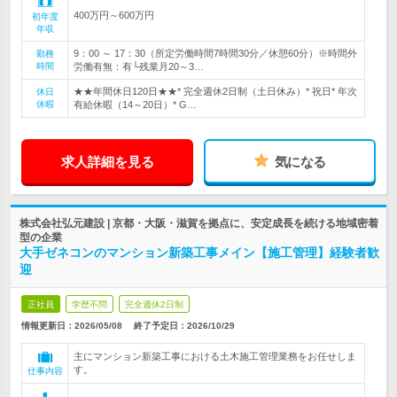
400万円～600万円
初年度
年収
9：00 ～ 17：30（所定労働時間7時間30分／休憩60分）※時間外
勤務
時間
労働有無：有└残業月20～3…
★★年間休日120日★★* 完全週休2日制（土日休み）* 祝日* 年次
休日
休暇
有給休暇（14～20日）* G…
求人詳細を見る
気になる
株式会社弘元建設 | 京都・大阪・滋賀を拠点に、安定成長を続ける地域密着
型の企業
大手ゼネコンのマンション新築工事メイン【施工管理】経験者歓
迎
正社員
学歴不問
完全週休2日制
情報更新日：2026/05/08
終了予定日：
2026/10/29
主にマンション新築工事における土木施工管理業務をお任せしま
す。
仕事内容