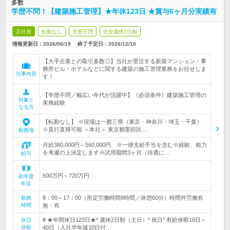
多数
学歴不問！【建築施工管理】★年休123日 ★賞与6ヶ月分実績有
正社員
転勤なし
学歴不問
完全週休2日制
情報更新日：2026/06/19
終了予定日：
2026/12/10
【大手企業との取引多数◎】当社が受注する新築マンション・事
務所ビル・ホテルなどに関する建築の施工管理業務をお任せしま
仕事内容
す！
【学歴不問／幅広い年代が活躍中】《必須条件》建築施工管理の
対象と
実務経験
なる方
【転勤なし】 ※現場は一都三県（東京・神奈川・埼玉・千葉）
※直行直帰可能 ＜本社＞ 東京都墨田区…
勤務地
月給380,000円～560,000円 ※一律支給手当を含む※経験、能力
を考慮の上決定します※試用期間3ヶ月（待遇に…
給与
500万円～720万円
初年度
年収
8：00～17：00（所定労働時間8時間／休憩60分）時間外労働有
勤務
時間
無：有
# ★年間休日123日★* 週休2日制（土日）* 祝日* 有給休暇10日～
休日
休暇
40日（入社半年後10日付…