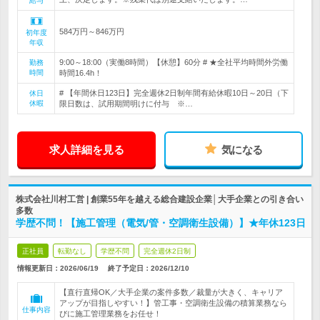
給与
584万円～846万円
初年度
年収
9:00～18:00（実働8時間）【休憩】60分 # ★全社平均時間外労働
勤務
時間
時間16.4h！
# 【年間休日123日】完全週休2日制年間有給休暇10日～20日（下
休日
休暇
限日数は、試用期間明けに付与 ※…
求人詳細を見る
気になる
株式会社川村工営 | 創業55年を越える総合建設企業│大手企業との引き合い
多数
学歴不問！【施工管理（電気/管・空調衛生設備）】★年休123日
正社員
転勤なし
学歴不問
完全週休2日制
情報更新日：2026/06/19
終了予定日：
2026/12/10
【直行直帰OK／大手企業の案件多数／裁量が大きく、キャリア
アップが目指しやすい！】管工事・空調衛生設備の積算業務なら
仕事内容
びに施工管理業務をお任せ！