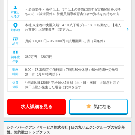
＜必須要件＞ 高卒以上、3年以上の警備に関する実務経験をお持
対象と
ちの方 ＜歓迎要件＞ 警備員指導教育責任者の資格をお持ちの方
なる方
本社 東京都中央区入船1-4-10 八丁堀プレイス ※転勤なし 【雇入
れ直後】上記事業所 【変更の…
勤務地
月給300,000円～350,000円※試用期間6ヵ月（同条件）
給与
360万円～420万円
初年度
年収
9:00～17:30所定労働時間：7時間30分休憩：60分時間外労働有
勤務
時間
無：有（月10時間以下）
* 年間休日120日* 完全週休2日制（土・日・祝日）※緊急対応で
休日
休暇
休日出勤が発生した場合は代休を必ず…
求人詳細を見る
気になる
シティパークアンドサービス株式会社 | 日の丸リムジングループの安定基
盤。契約数はトップクラス