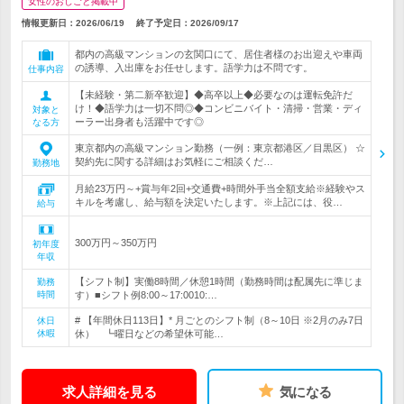
女性のおしごと掲載中
情報更新日：2026/06/19
終了予定日：
2026/09/17
都内の高級マンションの玄関口にて、居住者様のお出迎えや車両
の誘導、入出庫をお任せします。語学力は不問です。
仕事内容
【未経験・第二新卒歓迎】◆高卒以上◆必要なのは運転免許だ
け！◆語学力は一切不問◎◆コンビニバイト・清掃・営業・ディ
対象と
ーラー出身者も活躍中です◎
なる方
東京都内の高級マンション勤務（一例：東京都港区／目黒区） ☆
契約先に関する詳細はお気軽にご相談くだ…
勤務地
月給23万円～+賞与年2回+交通費+時間外手当全額支給※経験やス
キルを考慮し、給与額を決定いたします。※上記には、役…
給与
300万円～350万円
初年度
年収
【シフト制】実働8時間／休憩1時間（勤務時間は配属先に準じま
勤務
時間
す）■シフト例8:00～17:0010:…
# 【年間休日113日】* 月ごとのシフト制（8～10日 ※2月のみ7日
休日
休暇
休） ┗曜日などの希望休可能…
求人詳細を見る
気になる