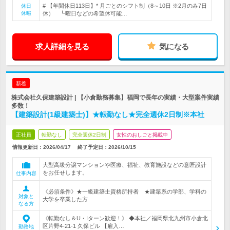
# 【年間休日113日】* 月ごとのシフト制（8～10日 ※2月のみ7日
休日
休暇
休） ┗曜日などの希望休可能…
求人詳細を見る
気になる
新着
株式会社久保建築設計 | 【小倉勤務募集】福岡で長年の実績・大型案件実績
多数！
【建築設計(1級建築士)】★転勤なし★完全週休2日制※本社
正社員
転勤なし
完全週休2日制
女性のおしごと掲載中
情報更新日：2026/04/17
終了予定日：
2026/10/15
大型高級分譲マンションや医療、福祉、教育施設などの意匠設計
をお任せします。
仕事内容
《必須条件》★一級建築士資格所持者 ★建築系の学部、学科の
対象と
大学を卒業した方
なる方
《転勤なし＆U・Iターン歓迎！》 ◆本社／福岡県北九州市小倉北
区片野4-21-1 久保ビル 【雇入…
勤務地