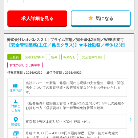
求人詳細を見る
気になる
株式会社レオパレス２１ | プライム市場／完全週休2日制／WEB面接可
【安全管理業務(主任／係長クラス)】★本社勤務／年休123日
正社員
業種未経験OK
急募
転勤なし
完全週休2日制
女性のおしごと掲載中
情報更新日：2026/02/20
終了予定日：
2026/08/20
当社アパートの新築・修繕に関わる現場の安全衛生・環境・関係
法令についての教育指導・改善策立案などををお任せいたしま
仕事内容
す。
《応募条件》建築施工管理（木造/RC/S造問わず）5年以の経験を
対象と
お持ちの方《必須資格》第一種運転免許普通自動車
なる方
東京都中野区本町3-30-4 KDX中野坂上ビル
勤務地
月給 318,000円～431,000円※最終学歴・経験・能力を考慮の
上、決定します。※残業代は別途支給いたします。…