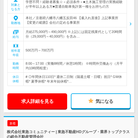
学歴不問！経験者募集☆＜必須条件＞■土木施工管理の実務経験
対象と
が半年以上ある方■普通自動車免許第一種をお持ちの方
なる方
本社／京都府八幡市八幡五反田46 【雇入れ直後】上記事業所
【変更の範囲】会社の定める事業所
勤務地
月給275,000円～490,000円 ※上記には固定残業代として20時間
分（29,000円～40,000円）を含み…
給与
500万円～700万円
初年度
年収
8:00～17:00（実働8時間／休憩1時間） ※時間外労働あり（月平
勤務
時間
均10時間程度）
# ◎年間休日110日* 週休二日制（隔週土曜・日曜）祝日* GW休
休日
休暇
暇* 夏季休暇* 年末年始休暇*…
求人詳細を見る
気になる
新着
株式会社東急コミュニティー | 東急不動産HDグループ・業界トップクラス
の総合不動産管理会社