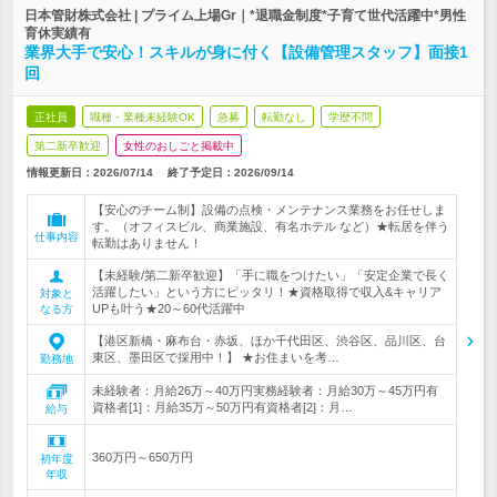
日本管財株式会社 | プライム上場Gr｜*退職金制度*子育て世代活躍中*男性
育休実績有
業界大手で安心！スキルが身に付く【設備管理スタッフ】面接1
回
正社員
職種・業種未経験OK
急募
転勤なし
学歴不問
第二新卒歓迎
女性のおしごと掲載中
情報更新日：2026/07/14
終了予定日：
2026/09/14
【安心のチーム制】設備の点検・メンテナンス業務をお任せしま
す。（オフィスビル、商業施設、有名ホテル など）★転居を伴う
仕事内容
転勤はありません！
【未経験/第二新卒歓迎】「手に職をつけたい」「安定企業で長く
活躍したい」という方にピッタリ！★資格取得で収入&キャリア
対象と
UPも叶う★20～60代活躍中
なる方
【港区新橋・麻布台・赤坂、ほか千代田区、渋谷区、品川区、台
東区、墨田区で採用中！】 ★お住まいを考…
勤務地
未経験者：月給26万～40万円実務経験者：月給30万～45万円有
資格者[1]：月給35万～50万円有資格者[2]：月…
給与
360万円～650万円
初年度
年収