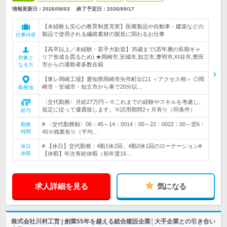
情報更新日：2026/08/03
終了予定日：
2026/09/17
【未経験も安心の教育制度充実】医療製品や自動車・建築などの
製品で使用される繊維素材の製造に関わるお仕事
仕事内容
【高卒以上／未経験・若手大歓迎】35歳まで(若年層の長期キャ
リア形成を図るため) ★岡崎市,安城市,知立市,豊明市,刈谷市,豊田
対象と
市からの通勤者多数在籍
なる方
【東レ岡崎工場】愛知県岡崎市矢作町出口1 ＜アクセス例＞ ◎岡
崎市・安城市・知立市から車で20分以…
勤務地
〈交代勤務〉月給27万円～※これまでの経験やスキルを考慮し、
規定に従って優遇致します。※試用期間2ヶ月有り（同条件）
給与
# 〈交代勤務制〉06：45～14：0014：00～22：0022：00～翌6：
勤務
時間
45※残業有り（平均…
# 【休日】交代勤務：4勤1休2回、4勤2休1回のローテーション#
休日
休暇
【休暇】年次有給休暇（初年度16…
求人詳細を見る
気になる
株式会社川村工営 | 創業55年を越える総合建設企業│大手企業との引き合い