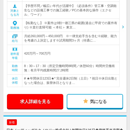
【学歴不問／幅広い年代が活躍中】《必須条件》管工事・空調衛
生などの設備工事での施工経験／PCの基本的な操作（エクセ
対象と
ル、ワード）
なる方
【転勤なし】 ※案件は9割一都三県の範囲(過去に甲府での案件有
り) ※直行直帰可能 ＜本社＞ 東京…
勤務地
月給260,000円～450,000円 ※一律支給手当を含む※経験、能力
を考慮の上決定します※試用期間3ヶ月（待遇に…
給与
420万円～700万円
初年度
年収
8：30～17：30（所定労働時間8時間／休憩60分）時間外労働有
勤務
時間
無：有月平均残業時間27.2時間
# ★年間休日123日★* 完全週休2日制（土日）* 祝日※休日出勤と
休日
休暇
なった場合は、振替休日となりま…
求人詳細を見る
気になる
新着