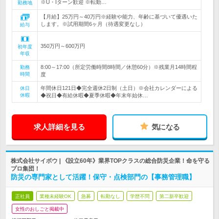
※U・Iターン歓迎 ※転勤…
勤務地
【月給】25万円～40万円※経験や能力、年齢に基づいて優遇いた
します。※試用期間6ヶ月（待遇変更なし）
給与
350万円～600万円
初年度
年収
8:00～17:00（所定労働時間8時間／休憩60分）※残業月14時間程
勤務
時間
度
年間休日121日◆完全週休2日制（土日）※会社カレンダーによる
休日
休暇
◆祝日◆有給休暇◆夏季休暇◆年末年始休…
求人詳細を見る
気になる
株式会社サイボウ | 《設立60年》業界TOPクラスの総合防災企業！命を守る
プロ集団！
防災の専門家として活躍！保守・点検部門の【事務管理職】
正社員
業種未経験OK
急募
転勤なし
学歴不問
第二新卒歓迎
女性のおしごと掲載中