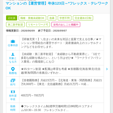
マンションの【運営管理】年休123日～*フレックス・テレワーク
OK
正社員
職種・業種未経験OK
急募
学歴不問
完全週休2日制
第二新卒歓迎
リモートワーク可
女性のおしごと掲載中
情報更新日：2026/06/09
終了予定日：
2026/09/07
【研修充実！】＼住まいの未来を対話と提案で支える仕事／★マ
ンション管理組合の運営サポート・資産価値向上のコンサルティ
仕事内容
ングなどをお任せします。
【未経験・第二新卒歓迎】「未経験から不動産業界に」「1社で
多彩な経験を積みたい」という方はぜひ★『ワークライフバラン
対象と
ス重視』の職場探しにも◎
なる方
★I/Uターン歓迎 ★配属は希望を考慮 ★首都圏/北海道/東北/北信
越/東海/関西の各拠点いずれか…
勤務地
【首都圏勤務】月給23万円～【北海道・東海・関西勤務】月給21
万8,000円～【東北・北信越勤務】月給21万円～※経…
給与
400万円～700万円
初年度
年収
◆フレックスタイム制(標準労働時間1日8時間)※コアタイ
勤務
時間
ム/10:30～15:30 フレキシブルタイ…