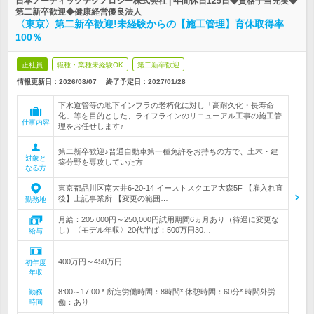
日本ノーディッグテクノロジー株式会社 | 年間休日125日◆資格手当充実◆
第二新卒歓迎◆健康経営優良法人
〈東京〉第二新卒歓迎!未経験からの【施工管理】育休取得率
100％
正社員
職種・業種未経験OK
第二新卒歓迎
情報更新日：2026/08/07
終了予定日：
2027/01/28
下水道管等の地下インフラの老朽化に対し「高耐久化・長寿命
化」等を目的とした、ライフラインのリニューアル工事の施工管
仕事内容
理をお任せします♪
第二新卒歓迎♪普通自動車第一種免許をお持ちの方で、土木・建
対象と
築分野を専攻していた方
なる方
東京都品川区南大井6-20-14 イーストスクエア大森5F 【雇入れ直
後】上記事業所 【変更の範囲…
勤務地
月給：205,000円～250,000円試用期間6ヵ月あり（待遇に変更な
し）〈モデル年収〉20代半ば：500万円30…
給与
400万円～450万円
初年度
年収
8:00～17:00 * 所定労働時間：8時間* 休憩時間：60分* 時間外労
勤務
時間
働：あり