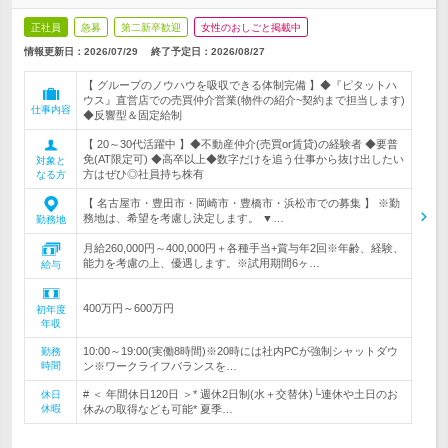
正社員
急募
第二新卒歓迎
女性のおしごと掲載中
情報更新日：2026/07/29
終了予定日：
2026/08/27
【 グループのノウハウを吸収できる体制完備 】◆『ピタットハ
ウス』直営店での売買仲介営業(物件の紹介~契約まで担当します)
仕事内容
◆反響型＆固定給制
【 20～30代活躍中 】◆不動産仲介(売買or賃貸)の経験者 ◆要普
免(AT限定可) ◆高卒以上◆数字だけを追う仕事から抜け出したい
対象と
方はぜひ◎社員持ち株有
なる方
【 名古屋市・豊田市・岡崎市・豊橋市・浜松市での募集 】 ※勤
務地は、希望を考慮し決定します。 ▼…
勤務地
月給260,000円～400,000円＋各種手当+賞与年2回※年齢、経験、
能力を考慮の上、優遇します。※試用期間6ヶ…
給与
400万円～600万円
初年度
年収
10:00～19:00(実働8時間)※20時には社内PCが強制シャットダウ
勤務
時間
ン※ワークライフバランスを…
# ＜ 年間休日120日 ＞* 週休2日制(水＋交替休)└連休や土日のお
休日
休暇
休みの取得なども可能* 夏季…