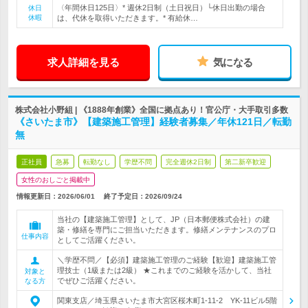
〈年間休日125日〉* 週休2日制（土日祝日）└休日出勤の場合
休日
休暇
は、代休を取得いただきます。* 有給休…
求人詳細を見る
気になる
株式会社小野組 | 《1888年創業》全国に拠点あり！官公庁・大手取引多数
《さいたま市》【建築施工管理】経験者募集／年休121日／転勤
無
正社員
急募
転勤なし
学歴不問
完全週休2日制
第二新卒歓迎
女性のおしごと掲載中
情報更新日：2026/06/01
終了予定日：
2026/09/24
当社の【建築施工管理】として、JP（日本郵便株式会社）の建
築・修繕を専門にご担当いただきます。修繕メンテナンスのプロ
仕事内容
としてご活躍ください。
＼学歴不問／【必須】建築施工管理のご経験【歓迎】建築施工管
理技士（1級または2級） ★これまでのご経験を活かして、当社
対象と
でぜひご活躍ください。
なる方
関東支店／埼玉県さいたま市大宮区桜木町1-11-2 YK-11ビル5階