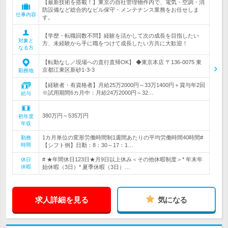
【最新技術を搭載！】東京の自社管理物件内で、電気・空調・消
防設備など総合的なビル保守・メンテナンス業務をお任せしま
仕事内容
す。
【学歴・転職回数不問】経験を活かして次の成長を目指したい
対象と
方、未経験から手に職をつけて成長したい方共に大歓迎！
なる方
【転勤なし／現場への直行直帰OK】 ◆東京本店 〒136-0075 東
京都江東区新砂1-3-3
勤務地
【経験者・有資格者】月給25万2000円～33万1400円＋賞与年2回
※試用期間6カ月中：月給24万2000円～32…
給与
380万円～535万円
初年度
年収
1カ月単位の変形労働時間制1週間あたりの平均労働時間40時間#
勤務
時間
【シフト例】日勤：8：30～17：1…
# ★年間休日123日★月9日以上休み＜その他休暇制度＞* 年末年
休日
休暇
始休暇（3日）* 夏季休暇（3日）…
求人詳細を見る
気になる