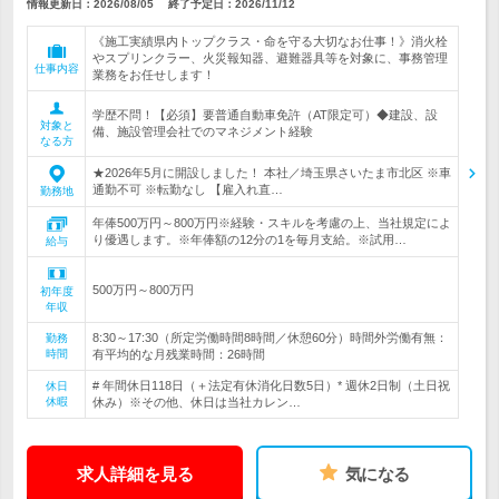
情報更新日：2026/08/05
終了予定日：
2026/11/12
《施工実績県内トップクラス・命を守る大切なお仕事！》消火栓
やスプリンクラー、火災報知器、避難器具等を対象に、事務管理
仕事内容
業務をお任せします！
学歴不問！【必須】要普通自動車免許（AT限定可）◆建設、設
対象と
備、施設管理会社でのマネジメント経験
なる方
★2026年5月に開設しました！ 本社／埼玉県さいたま市北区 ※車
通勤不可 ※転勤なし 【雇入れ直…
勤務地
年俸500万円～800万円※経験・スキルを考慮の上、当社規定によ
り優遇します。※年俸額の12分の1を毎月支給。※試用…
給与
500万円～800万円
初年度
年収
8:30～17:30（所定労働時間8時間／休憩60分）時間外労働有無：
勤務
時間
有平均的な月残業時間：26時間
# 年間休日118日（＋法定有休消化日数5日）* 週休2日制（土日祝
休日
休暇
休み）※その他、休日は当社カレン…
求人詳細を見る
気になる