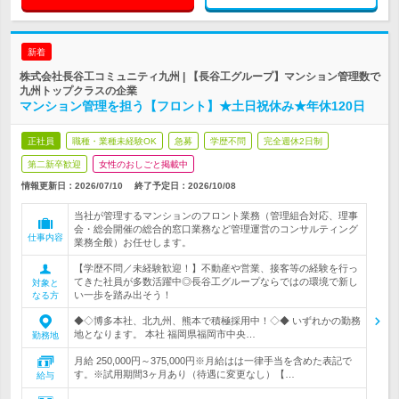
新着
株式会社長谷工コミュニティ九州 | 【長谷工グループ】マンション管理数で
九州トップクラスの企業
マンション管理を担う【フロント】★土日祝休み★年休120日
正社員
職種・業種未経験OK
急募
学歴不問
完全週休2日制
第二新卒歓迎
女性のおしごと掲載中
情報更新日：2026/07/10
終了予定日：
2026/10/08
当社が管理するマンションのフロント業務（管理組合対応、理事
会・総会開催の総合的窓口業務など管理運営のコンサルティング
仕事内容
業務全般）お任せします。
【学歴不問／未経験歓迎！】不動産や営業、接客等の経験を行っ
てきた社員が多数活躍中◎長谷工グループならではの環境で新し
対象と
い一歩を踏み出そう！
なる方
◆◇博多本社、北九州、熊本で積極採用中！◇◆ いずれかの勤務
地となります。 本社 福岡県福岡市中央…
勤務地
月給 250,000円～375,000円※月給はは一律手当を含めた表記で
す。※試用期間3ヶ月あり（待遇に変更なし）【…
給与