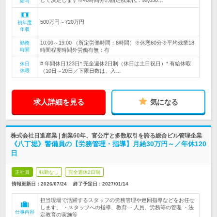
して決定します※40時間分の固定残業代：99,050…
給与
500万円～720万円
初年度
年収
10:00～19:00 （所定労働時間：8時間）※休憩60分※平均残業18
勤務
時間
時間程度時間外労働有無：有
# 年間休日123日* 完全週休2日制（休日は土日祝日）* 有給休暇
休日
休暇
（10日～20日／下限日数は、入…
求人詳細を見る
気になる
株式会社日進産業 | 創業60年、官公庁と多数取引を誇る総合ビル管理企業
《八丁堀》警備員の【労務管理・指導】月給30万円～／年休120
日
正社員
転勤なし
完全週休2日制
情報更新日：2026/07/24
終了予定日：
2027/01/14
担当現場で活躍するスタッフの労務管理や巡回指導などをお任せ
します。 ・スタッフへの指導、教育 ・人員、労務等の管理 ・法
仕事内容
定教育の実施等