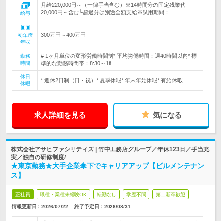
月給220,000円～（一律手当含む）※14時間分の固定残業代
20,000円～含む└超過分は別途全額支給※試用期間：…
給与
300万円～400万円
初年度
年収
# 1ヶ月単位の変形労働時間制* 平均労働時間：週40時間以内* 標
勤務
時間
準的な勤務時間帯：8:30～18…
休日
* 週休2日制（日・祝）* 夏季休暇* 年末年始休暇* 有給休暇
休暇
求人詳細を見る
気になる
株式会社アサヒファシリティズ | 竹中工務店グループ／年休123日／手当充
実／独自の研修制度/
★東京勤務★大手企業傘下でキャリアアップ【ビルメンテナン
ス】
正社員
職種・業種未経験OK
転勤なし
学歴不問
第二新卒歓迎
情報更新日：2026/07/22
終了予定日：
2026/08/31