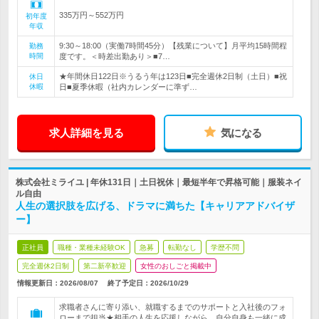
335万円～552万円
初年度
年収
9:30～18:00（実働7時間45分）【残業について】月平均15時間程
勤務
時間
度です。＜時差出勤あり＞■7…
★年間休日122日※うるう年は123日■完全週休2日制（土日）■祝
休日
休暇
日■夏季休暇（社内カレンダーに準ず…
求人詳細を見る
気になる
株式会社ミライユ | 年休131日｜土日祝休｜最短半年で昇格可能｜服装ネイ
ル自由
人生の選択肢を広げる、ドラマに満ちた【キャリアアドバイザ
ー】
正社員
職種・業種未経験OK
急募
転勤なし
学歴不問
完全週休2日制
第二新卒歓迎
女性のおしごと掲載中
情報更新日：2026/08/07
終了予定日：
2026/10/29
求職者さんに寄り添い、就職するまでのサポートと入社後のフォ
ローまで担当★相手の人生を応援しながら、自分自身も一緒に成