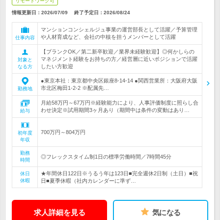
リモートワーク可
情報更新日：2026/07/09
終了予定日：
2026/08/24
マンションコンシェルジュ事業の運営部長として活躍／予算管理
や人材育成など、会社の中核を担うメンバーとして活躍
仕事内容
【ブランクOK／第二新卒歓迎／業界未経験歓迎】◎何かしらの
マネジメント経験をお持ちの方／経営層に近いポジションで活躍
対象と
したい方歓迎
なる方
●東京本社：東京都中央区銀座8-14-14 ●関西営業所：大阪府大阪
市北区梅田1-2-2 ※配属先…
勤務地
月給58万円～67万円※経験能力により、人事評価制度に照らし合
わせ決定※試用期間3ヶ月あり（期間中は条件の変動はあり…
給与
700万円～804万円
初年度
年収
勤務
◎フレックスタイム制1日の標準労働時間／7時間45分
時間
★年間休日122日※うるう年は123日■完全週休2日制（土日）■祝
休日
休暇
日■夏季休暇（社内カレンダーに準ず…
求人詳細を見る
気になる