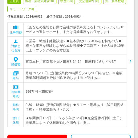
正社員
職種・業種未経験OK
学歴不問
完全週休2日制
第二新卒歓迎
リモートワーク可
情報更新日：2026/06/22
終了予定日：
2026/08/24
【あなたの発想と行動で会社の成長を支える】コンシェルジュサ
ービスの運営サポート、または営業事務をお任せします。
仕事内容
＜業界・職種未経験歓迎＞◆基本的なPCスキルをお持ちの方◆
様々な事務を経験しながら成長可能◆第二新卒・社会人経験10年
対象と
以上・ブランクのある方歓迎
なる方
東京本社／東京都中央区銀座8-14-14 銀座昭和通りビル3F
勤務地
月給297,200円（定額残業代20時間分／41,200円を含む）※定額
残業20時間超過分は別途支給します※上記はあ…
給与
356万円～356万円
初年度
年収
9:30～18:00（実働7時間45分）★リモート勤務あり（試用期間終
勤務
時間
了後）＜時差出勤あり＞7:30…
★年間休日122日 ※うるう年は123日◆完全週休2日制（土日）
休日
休暇
※業務によって休日出勤した場合は、振…