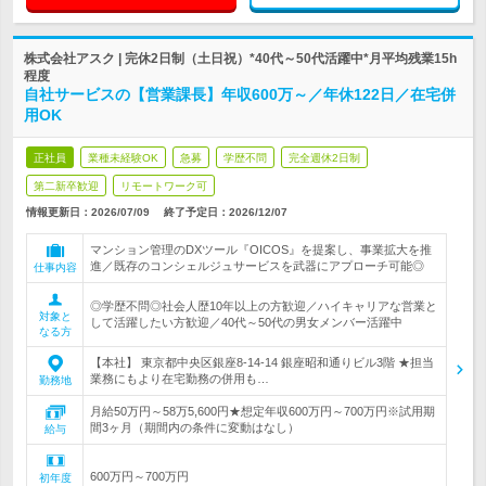
株式会社アスク | 完休2日制（土日祝）*40代～50代活躍中*月平均残業15h
程度
自社サービスの【営業課長】年収600万～／年休122日／在宅併
用OK
正社員
業種未経験OK
急募
学歴不問
完全週休2日制
第二新卒歓迎
リモートワーク可
情報更新日：2026/07/09
終了予定日：
2026/12/07
マンション管理のDXツール『OICOS』を提案し、事業拡大を推
進／既存のコンシェルジュサービスを武器にアプローチ可能◎
仕事内容
◎学歴不問◎社会人歴10年以上の方歓迎／ハイキャリアな営業と
対象と
して活躍したい方歓迎／40代～50代の男女メンバー活躍中
なる方
【本社】 東京都中央区銀座8-14-14 銀座昭和通りビル3階 ★担当
業務にもより在宅勤務の併用も…
勤務地
月給50万円～58万5,600円★想定年収600万円～700万円※試用期
間3ヶ月（期間内の条件に変動はなし）
給与
600万円～700万円
初年度