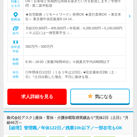
OK！お客様と長期的な関係を築きたい方を歓迎します／学歴不
対象と
問・第二新卒歓迎
なる方
★在宅勤務（リモートワーク）併用OK ★直行直帰OK ＜東京本
社＞ 東京都中央区銀座8-14-14…
勤務地
月給333,900円～405,800円＜年収例：4,285,000円～5,140,000円
＞※上記には一律営業手当（…
給与
350万円～500万円
初年度
年収
勤務
9:30～18:00（実働7時間45分）※残業月平均20時間以下
時間
◎年間休日122日（うるう年は123日）■完全週休2日制（土・
休日
休暇
日）└土日出勤した場合、平日に振休を取…
求人詳細を見る
気になる
株式会社アスク | 産休・育休・介護休暇取得実績あり*完休2日（土日）*月
給46万～
【経理】管理職／年休122日／残業10h以下／一部在宅もOK