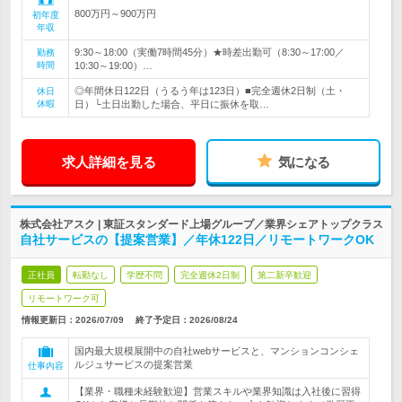
800万円～900万円
初年度
年収
9:30～18:00（実働7時間45分）★時差出勤可（8:30～17:00／
勤務
時間
10:30～19:00）…
◎年間休日122日（うるう年は123日）■完全週休2日制（土・
休日
休暇
日）└土日出勤した場合、平日に振休を取…
求人詳細を見る
気になる
株式会社アスク | 東証スタンダード上場グループ／業界シェアトップクラス
自社サービスの【提案営業】／年休122日／リモートワークOK
正社員
転勤なし
学歴不問
完全週休2日制
第二新卒歓迎
リモートワーク可
情報更新日：2026/07/09
終了予定日：
2026/08/24
国内最大規模展開中の自社webサービスと、マンションコンシェ
ルジュサービスの提案営業
仕事内容
【業界・職種未経験歓迎】営業スキルや業界知識は入社後に習得