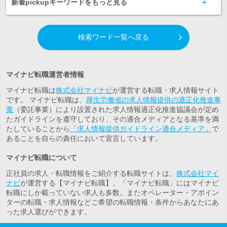
新着pickupキーワードをもっと見る
検索ワード一覧へ戻る
マイナビ転職運営者情報
マイナビ転職は
株式会社マイナビ
が運営する転職・求人情報サイト
です。 マイナビ転職は、
厚生労働省の求人情報提供の適正化推進事
業
（委託事業）により設置された求人情報適正化推進協議会が定め
たガイドラインを遵守しており、その適合メディアとなる基準を満
たしていることから
「求人情報提供ガイドライン適合メディア」
で
あることを自らの責任において宣言しています。
マイナビ転職について
正社員の求人・転職情報をご紹介する転職サイトは、
株式会社マイ
ナビ
が運営する【マイナビ転職】。「マイナビ転職」にはマイナビ
転職にしか載っていない求人も多数。また
オペレーター・アポイン
ター
の転職・求人情報などご希望の転職情報・条件からあなたにあ
った求人選びができます。