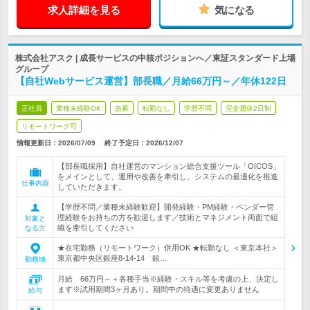
求人詳細を見る
気になる
株式会社アスク | 成長サービスの中核ポジションへ／東証スタンダード上場
グループ
【自社Webサービス運営】部長職／月給66万円～／年休122日
正社員
業種未経験OK
急募
転勤なし
学歴不問
完全週休2日制
リモートワーク可
情報更新日：2026/07/09
終了予定日：
2026/12/07
【部長職採用】自社運営のマンション総合支援ツール「OICOS」
をメインとして、運用や改善を牽引し、システムの最適化を推進
仕事内容
していただきます。
【学歴不問／業種未経験歓迎】開発経験・PM経験・ベンダー管
理経験をお持ちの方を歓迎します／技術とマネジメント両面で組
対象と
織を牽引してください
なる方
★在宅勤務（リモートワーク）併用OK ★転勤なし ＜東京本社＞
東京都中央区銀座8-14-14 銀…
勤務地
月給 66万円～＋各種手当※経験・スキル等を考慮の上、決定し
ます※試用期間3ヶ月あり。期間中の待遇に変更ありません
給与