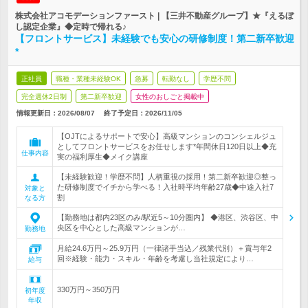
株式会社アコモデーションファースト | 【三井不動産グループ】★『えるぼ
し認定企業』◆定時で帰れる♪
【フロントサービス】未経験でも安心の研修制度！第二新卒歓迎
*
正社員
職種・業種未経験OK
急募
転勤なし
学歴不問
完全週休2日制
第二新卒歓迎
女性のおしごと掲載中
情報更新日：2026/08/07
終了予定日：
2026/11/05
【OJTによるサポートで安心】高級マンションのコンシェルジュ
としてフロントサービスをお任せします*年間休日120日以上◆充
仕事内容
実の福利厚生◆メイク講座
【未経験歓迎！学歴不問】人柄重視の採用！第二新卒歓迎◎整っ
た研修制度でイチから学べる！入社時平均年齢27歳◆中途入社7
対象と
割
なる方
【勤務地は都内23区のみ/駅近5～10分圏内】 ◆港区、渋谷区、中
央区を中心とした高級マンションが…
勤務地
月給24.6万円～25.9万円（一律諸手当込／残業代別）＋賞与年2
回※経験・能力・スキル・年齢を考慮し当社規定により…
給与
330万円～350万円
初年度
年収