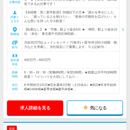
仕事内容
長できるお仕事です！
【未経験・第二新卒歓迎】30歳以下の方★「誰かを幸せにした
い」「困っている人を助けたい」「将来の可能性を広げたい」そ
対象と
んな想いを持った方大歓迎！
なる方
【転勤なし】 ★「竹橋」駅より徒歩5分 ★「神田」駅より徒歩10
分 〈本社〉 東京都千代田区神田錦…
勤務地
月給30万円以上＋インセンティブ(毎月)＋賞与(年2回)※経験・能
力などを考慮し、当社規定にて優遇します。※上記給与…
給与
400万円～600万円
初年度
年収
9：30～18：30（実働8時間／休憩1時間）★残業は月平均30時間
勤務
時間
程度！┗メリハリを大切にしており…
# 年間休日131日■完全週休2日制（土日休み）■祝日■年末年始休
休日
休暇
暇■GW休暇■夏季休暇■慶弔休暇■…
求人詳細を見る
気になる
新着