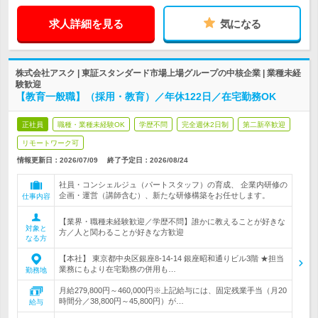
求人詳細を見る
気になる
株式会社アスク | 東証スタンダード市場上場グループの中核企業 | 業種未経
験歓迎
【教育一般職】（採用・教育）／年休122日／在宅勤務OK
正社員
職種・業種未経験OK
学歴不問
完全週休2日制
第二新卒歓迎
リモートワーク可
情報更新日：2026/07/09
終了予定日：
2026/08/24
社員・コンシェルジュ（パートスタッフ）の育成、 企業内研修の
企画・運営（講師含む）、新たな研修構築をお任せします。
仕事内容
【業界・職種未経験歓迎／学歴不問】誰かに教えることが好きな
対象と
方／人と関わることが好きな方歓迎
なる方
【本社】 東京都中央区銀座8-14-14 銀座昭和通りビル3階 ★担当
業務にもより在宅勤務の併用も…
勤務地
月給279,800円～460,000円※上記給与には、固定残業手当（月20
時間分／38,800円～45,800円）が…
給与