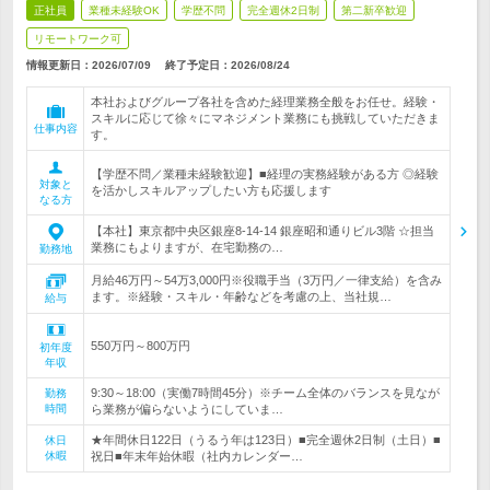
正社員
業種未経験OK
学歴不問
完全週休2日制
第二新卒歓迎
リモートワーク可
情報更新日：2026/07/09
終了予定日：
2026/08/24
本社およびグループ各社を含めた経理業務全般をお任せ。経験・
スキルに応じて徐々にマネジメント業務にも挑戦していただきま
仕事内容
す。
【学歴不問／業種未経験歓迎】■経理の実務経験がある方 ◎経験
対象と
を活かしスキルアップしたい方も応援します
なる方
【本社】東京都中央区銀座8-14-14 銀座昭和通りビル3階 ☆担当
業務にもよりますが、在宅勤務の…
勤務地
月給46万円～54万3,000円※役職手当（3万円／一律支給）を含み
ます。※経験・スキル・年齢などを考慮の上、当社規…
給与
550万円～800万円
初年度
年収
9:30～18:00（実働7時間45分）※チーム全体のバランスを見なが
勤務
時間
ら業務が偏らないようにしていま…
★年間休日122日（うるう年は123日）■完全週休2日制（土日）■
休日
休暇
祝日■年末年始休暇（社内カレンダー…