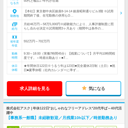
50代と幅広い年代が在籍
なる方
【本社】東京都中央区銀座8-14-14 銀座昭和通りビル3階 ※試用
期間終了後、在宅勤務の併用もO…
勤務地
月給46万円～58万5,000円※経験能力により、人事評価制度に照
らし合わせ決定※試用期間3ヶ月あり（期間中は条件の…
給与
552万円～702万円
初年度
年収
9:30～18:00（実働7時間45分）【残業について】月平均10時間程
勤務
時間
度です。＜時差出勤あり＞■7…
★年間休日122日※うるう年は123日■完全週休2日制（土日）■祝
休日
休暇
日■夏季休暇（社内カレンダーに準ず…
求人詳細を見る
気になる
株式会社アスク | 年休122日*おしゃれなフリーアドレス*20代半ば～40代活
躍中
【事務系一般職】未経験歓迎／月残業10h以下／時差勤務あり