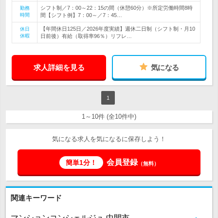
シフト制／7：00～22：15の間（休憩60分）※所定労働時間8時
勤務
時間
間【シフト例】7：00～／7：45…
【年間休日125日／2026年度実績】週休二日制（シフト制・月10
休日
休暇
日前後）有給（取得率96％）リフレ…
求人詳細を見る
気になる
1
1～10件 (全10件中)
気になる求人を気になるに保存しよう！
会員登録
簡単1分！
（無料）
関連キーワード
マンションコンシェルジュ 中間市