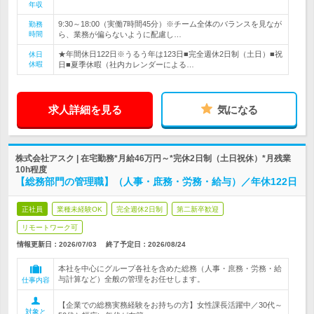
年収
9:30～18:00（実働7時間45分）※チーム全体のバランスを見なが
勤務
時間
ら、業務が偏らないように配慮し…
★年間休日122日※うるう年は123日■完全週休2日制（土日）■祝
休日
休暇
日■夏季休暇（社内カレンダーによる…
求人詳細を見る
気になる
株式会社アスク | 在宅勤務*月給46万円～*完休2日制（土日祝休）*月残業
10h程度
【総務部門の管理職】（人事・庶務・労務・給与）／年休122日
正社員
業種未経験OK
完全週休2日制
第二新卒歓迎
リモートワーク可
情報更新日：2026/07/03
終了予定日：
2026/08/24
本社を中心にグループ各社を含めた総務（人事・庶務・労務・給
与計算など）全般の管理をお任せします。
仕事内容
【企業での総務実務経験をお持ちの方】女性課長活躍中／30代～
対象と