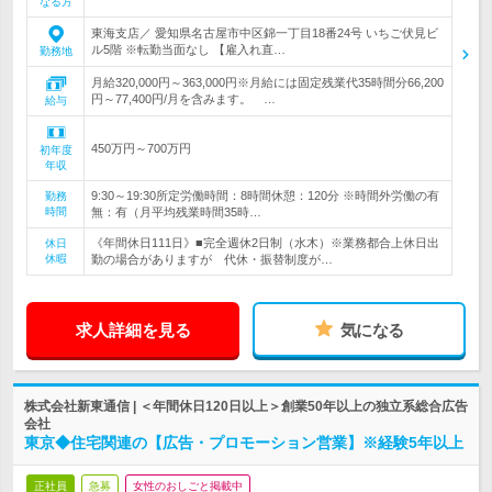
なる方
東海支店／ 愛知県名古屋市中区錦一丁目18番24号 いちご伏見ビ
ル5階 ※転勤当面なし 【雇入れ直…
勤務地
月給320,000円～363,000円※月給には固定残業代35時間分66,200
円～77,400円/月を含みます。 …
給与
450万円～700万円
初年度
年収
9:30～19:30所定労働時間：8時間休憩：120分 ※時間外労働の有
勤務
時間
無：有（月平均残業時間35時…
《年間休日111日》■完全週休2日制（水木）※業務都合上休日出
休日
休暇
勤の場合がありますが 代休・振替制度が…
求人詳細を見る
気になる
株式会社新東通信 | ＜年間休日120日以上＞創業50年以上の独立系総合広告
会社
東京◆住宅関連の【広告・プロモーション営業】※経験5年以上
正社員
急募
女性のおしごと掲載中