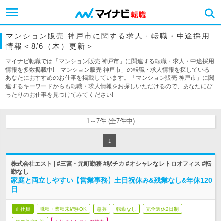
マンション販売 神戸市に関する求人・転職・中途採用
情報＜8/6（木）更新＞
マイナビ転職では「マンション販売 神戸市」に関連する転職・求人・中途採用
情報を多数掲載中!「マンション販売 神戸市」の転職・求人情報を探している
あなたにおすすめのお仕事を掲載しています。「マンション販売 神戸市」に関
連するキーワードからも転職・求人情報をお探しいただけるので、あなたにぴ
ったりのお仕事を見つけてみてください!
1～7件 (全7件中)
1
株式会社エスト | #三宮・元町勤務 #駅チカ #オシャレなレトロオフィス #転
勤なし
家庭と両立しやすい【営業事務】土日祝休み&残業なし&年休120
日
正社員
職種・業種未経験OK
急募
転勤なし
完全週休2日制