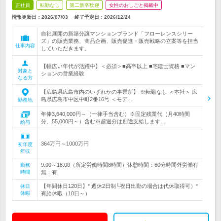
正社員
転勤なし
第二新卒歓迎
女性のおしごと掲載中
情報更新日：2026/07/03
終了予定日：
2026/12/24
自社展開の新築分譲マンションブランド「フローレンスシリー
ズ」の販売業務、商品企画、販売促進・販売戦略の立案等を担当
仕事内容
していただきます。
【幅広い年代が活躍中】＜必須＞■高卒以上 ■宅建士資格 ■マン
対象と
ションの営業経験
なる方
【広島県広島市内のいずれかの事業所】 ※転勤なし ＜本社＞ 広
島県広島市中区中町2番16号 ＜モデ…
勤務地
年俸3,640,000円～（一律手当含む）※固定残業代（月40時間
分、55,000円～）含む※超過分は別途支給します…
給与
364万円～1000万円
初年度
年収
9:00～18:00（所定労働時間8時間）休憩時間：60分時間外労働有
勤務
時間
無：有
【年間休日120日】* 週休2日制└祝日出勤の場合は代休取得可）*
休日
休暇
有給休暇（10日～）