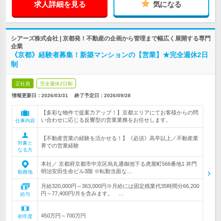
求人詳細を見る
気になる
シアーズ株式会社 | 京都発！不動産の企画から管理まで幅広く展開する専門
企業
《京都》経験者募集！新築マンションの【営業】★完全週休2日
制
正社員
完全週休2日制
情報更新日：2026/03/31
終了予定日：
2026/09/28
【多彩な物件で提案力アップ！】京都エリアにてお客様からの問
い合わせに応じる反響型の営業業務をお任せします。
仕事内容
【不動産営業の経験を活かせる！】《必須》高卒以上／不動産業
対象と
界での営業経験
なる方
本社／ 京都府京都市中京区烏丸通御池下る虎屋町566番地1 井門
明治安田生命ビル3階 ※転勤当面な…
勤務地
月給320,000円～363,000円※月給には固定残業代35時間分66,200
円～77,400円/月を含みます。 …
給与
450万円～700万円
初年度