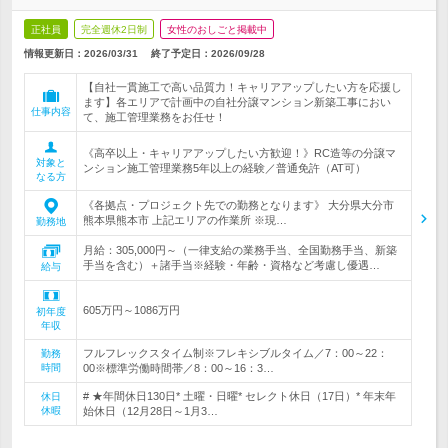
正社員
完全週休2日制
女性のおしごと掲載中
情報更新日：2026/03/31
終了予定日：
2026/09/28
【自社一貫施工で高い品質力！キャリアアップしたい方を応援し
ます】各エリアで計画中の自社分譲マンション新築工事におい
仕事内容
て、施工管理業務をお任せ！
《高卒以上・キャリアアップしたい方歓迎！》RC造等の分譲マ
対象と
ンション施工管理業務5年以上の経験／普通免許（AT可）
なる方
《各拠点・プロジェクト先での勤務となります》 大分県大分市
熊本県熊本市 上記エリアの作業所 ※現…
勤務地
月給：305,000円～（一律支給の業務手当、全国勤務手当、新築
手当を含む）＋諸手当※経験・年齢・資格など考慮し優遇…
給与
605万円～1086万円
初年度
年収
フルフレックスタイム制※フレキシブルタイム／7：00～22：
勤務
時間
00※標準労働時間帯／8：00～16：3…
# ★年間休日130日* 土曜・日曜* セレクト休日（17日）* 年末年
休日
休暇
始休日（12月28日～1月3…