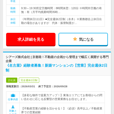
年収
9:30～19:30所定労働時間：8時間休憩：120分 ※時間外労働の有
勤務
時間
無：有（月平均残業時間35時…
《年間休日111日》■完全週休2日制（水木）※業務都合上休日出
休日
休暇
勤の場合がありますが 代休・振替制度が…
求人詳細を見る
気になる
シアーズ株式会社 | 京都発！不動産の企画から管理まで幅広く展開する専門
企業
《名古屋》経験者募集！新築マンションの【営業】完全週休2日
制
正社員
完全週休2日制
情報更新日：2026/03/31
終了予定日：
2026/09/28
【多彩な物件で提案力アップ！】東海エリアにてお客様からの問
い合わせに応じる反響型の営業業務をお任せします。
仕事内容
【不動産営業の経験を活かせる！】《必須》高卒以上／不動産業
対象と
界での営業経験