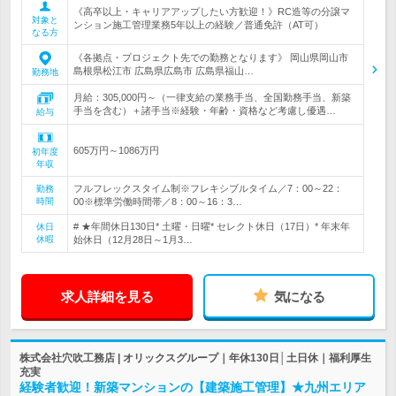
《高卒以上・キャリアアップしたい方歓迎！》RC造等の分譲マ
対象と
ンション施工管理業務5年以上の経験／普通免許（AT可）
なる方
《各拠点・プロジェクト先での勤務となります》 岡山県岡山市
島根県松江市 広島県広島市 広島県福山…
勤務地
月給：305,000円～（一律支給の業務手当、全国勤務手当、新築
手当を含む）＋諸手当※経験・年齢・資格など考慮し優遇…
給与
605万円～1086万円
初年度
年収
フルフレックスタイム制※フレキシブルタイム／7：00～22：
勤務
時間
00※標準労働時間帯／8：00～16：3…
# ★年間休日130日* 土曜・日曜* セレクト休日（17日）* 年末年
休日
休暇
始休日（12月28日～1月3…
求人詳細を見る
気になる
株式会社穴吹工務店 | オリックスグループ｜年休130日│土日休｜福利厚生
充実
経験者歓迎！新築マンションの【建築施工管理】★九州エリア