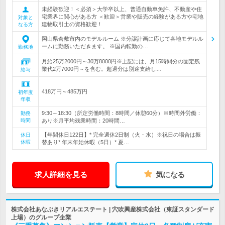
未経験歓迎！＜必須＞大学卒以上、普通自動車免許、不動産や住
宅業界に関心がある方 ＜歓迎＞営業や販売の経験がある方や宅地
対象と
建物取引士の資格歓迎！
なる方
岡山県倉敷市内のモデルルーム ※分譲計画に応じて各地モデルル
ームに勤務いただきます。 ※国内転勤の…
勤務地
月給25万2000円～30万8000円※上記には、月15時間分の固定残
業代2万7000円～を含む。超過分は別途支給し…
給与
418万円～485万円
初年度
年収
9:30～18:30（所定労働時間：8時間／休憩60分）※時間外労働：
勤務
時間
あり※月平均残業時間：20時間…
【年間休日122日】* 完全週休2日制（火・水）※祝日の場合は振
休日
休暇
替あり* 年末年始休暇（5日）* 夏…
求人詳細を見る
気になる
株式会社あなぶきリアルエステート | 穴吹興産株式会社（東証スタンダード
上場）のグループ企業