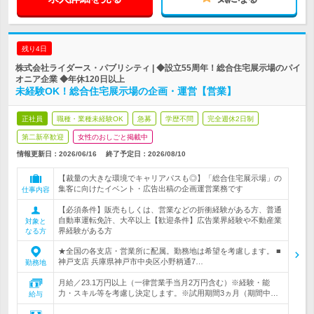
残り4日
株式会社ライダース・パブリシティ | ◆設立55周年！総合住宅展示場のパイ
オニア企業 ◆年休120日以上
未経験OK！総合住宅展示場の企画・運営【営業】
正社員
職種・業種未経験OK
急募
学歴不問
完全週休2日制
第二新卒歓迎
女性のおしごと掲載中
情報更新日：2026/06/16
終了予定日：
2026/08/10
【裁量の大きな環境でキャリアパスも◎】「総合住宅展示場」の
集客に向けたイベント・広告出稿の企画運営業務です
仕事内容
【必須条件】販売もしくは、営業などの折衝経験がある方、普通
自動車運転免許、大卒以上【歓迎条件】広告業界経験や不動産業
対象と
界経験がある方
なる方
★全国の各支店・営業所に配属。勤務地は希望を考慮します。 ■
神戸支店 兵庫県神戸市中央区小野柄通7…
勤務地
月給／23.1万円以上（一律営業手当月2万円含む）※経験・能
力・スキル等を考慮し決定します。※試用期間3ヵ月（期間中…
給与