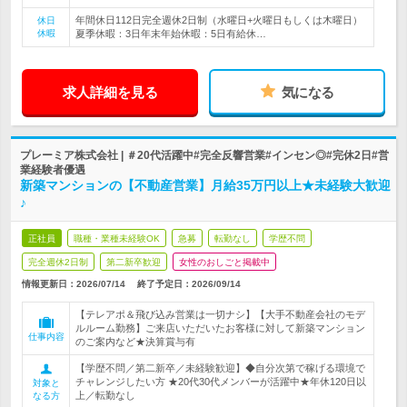
年間休日112日完全週休2日制（水曜日+火曜日もしくは木曜日）
休日
休暇
夏季休暇：3日年末年始休暇：5日有給休…
求人詳細を見る
気になる
プレーミア株式会社 | ＃20代活躍中#完全反響営業#インセン◎#完休2日#営
業経験者優遇
新築マンションの【不動産営業】月給35万円以上★未経験大歓迎
♪
正社員
職種・業種未経験OK
急募
転勤なし
学歴不問
完全週休2日制
第二新卒歓迎
女性のおしごと掲載中
情報更新日：2026/07/14
終了予定日：
2026/09/14
【テレアポ＆飛び込み営業は一切ナシ】【大手不動産会社のモデ
ルルーム勤務】ご来店いただいたお客様に対して新築マンション
仕事内容
のご案内など★決算賞与有
【学歴不問／第二新卒／未経験歓迎】◆自分次第で稼げる環境で
チャレンジしたい方 ★20代30代メンバーが活躍中★年休120日以
対象と
上／転勤なし
なる方