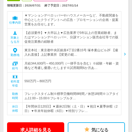
情報更新日：2026/07/31
終了予定日：
2027/01/14
▼マンションデベロッパーやハウスメーカーなど、不動産関連を
中心としたクライアントへの広告・プロモーションの企画・提案
仕事内容
営業をお任せします。
【必須要件】▼大卒以上▼広告業界で5年以上の営業経験者、ま
たはマンションデベロッパー、分譲マンション販売会社等での販
対象と
促発注業務の経験者
なる方
東京本社：東京都中央区銀座4丁目2番15号 塚本素山ビル2F 【雇
入れ直後】上記事業所 【変更の範…
勤務地
月給344,600円～450,000円（一律手当を含む）※経験・年齢・資
格など考慮し優遇いたします※試用期間6か月あ…
給与
550万円～800万円
初年度
年収
フレックスタイム制※標準労働時間8時間／休憩1時間※コアタイ
勤務
時間
ム11:00～15:00※フレキシブルタ…
【年間休日120日】▼週休2日制（土・日）▼祝日▼夏季休暇（2
休日
休暇
日）▼年末年始休暇（6日）▼特別リフレ…
求人詳細を見る
気になる