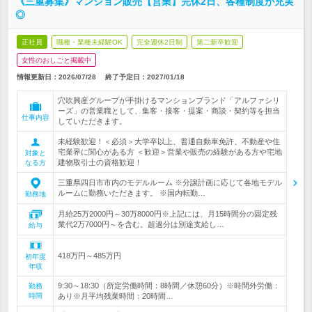
《三重募集》マンション販売【営業】完休2日、各種制度が充実
◎
正社員
職種・業種未経験OK
完全週休2日制
第二新卒歓迎
女性のおしごと掲載中
情報更新日：2026/07/28
終了予定日：
2027/01/18
穴吹興産グループが手掛けるマンションブランド「アルファシリ
ーズ」の営業職として、集客・接客・提案・商談・契約等を担当
仕事内容
していただきます。
未経験歓迎！＜必須＞大学卒以上、普通自動車免許、不動産や住
宅業界に関心がある方 ＜歓迎＞営業や販売の経験がある方や宅地
対象と
建物取引士の資格歓迎！
なる方
三重県四日市市内のモデルルーム ※分譲計画に応じて各地モデル
ルームに勤務いただきます。 ※国内転勤…
勤務地
月給25万2000円～30万8000円※上記には、月15時間分の固定残
業代2万7000円～を含む。超過分は別途支給し…
給与
418万円～485万円
初年度
年収
9:30～18:30（所定労働時間：8時間／休憩60分）※時間外労働：
勤務
時間
あり※月平均残業時間：20時間…