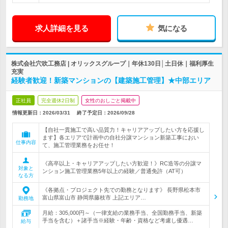
求人詳細を見る
気になる
株式会社穴吹工務店 | オリックスグループ｜年休130日│土日休｜福利厚生
充実
経験者歓迎！新築マンションの【建築施工管理】★中部エリア
正社員
完全週休2日制
女性のおしごと掲載中
情報更新日：2026/03/31
終了予定日：
2026/09/28
【自社一貫施工で高い品質力！キャリアアップしたい方を応援し
ます】各エリアで計画中の自社分譲マンション新築工事におい
仕事内容
て、施工管理業務をお任せ！
《高卒以上・キャリアアップしたい方歓迎！》RC造等の分譲マ
対象と
ンション施工管理業務5年以上の経験／普通免許（AT可）
なる方
《各拠点・プロジェクト先での勤務となります》 長野県松本市
富山県富山市 静岡県藤枝市 上記エリア…
勤務地
月給：305,000円～（一律支給の業務手当、全国勤務手当、新築
手当を含む）＋諸手当※経験・年齢・資格など考慮し優遇…
給与