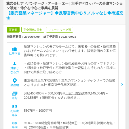
株式会社アドバンテージ・アール・エー | 大手デベロッパーの分譲マンショ
ン販売・仲介を中心に事業を展開
【販売営業マネージャー】◆反響営業中心＆ノルマなし◆待遇充
実
正社員
完全週休2日制
リモートワーク可
情報更新日：2026/04/09
終了予定日：
2026/09/28
新築マンションのモデルルームにて、来場者への提案・販売業務
およびチームマネジメントをお任せします。販売計画の立案や広
仕事内容
告戦略にも携われます。
＜必須要件＞新築マンション販売経験をお持ちの方・マネジメン
ト経験者＜歓迎要件＞宅地建物取引士資格をお持ちの方・目標に
対象と
向けて業務に取り組める方
なる方
東京都/埼玉県/神奈川県/千葉県のマンションギャラリーでの勤務
となります 本社 東京都千代田区紀尾…
勤務地
月給450,000円～650,000円※上記は固定残業代145,084円～
209,565円（45時間分）を含む※超過…
給与
550万円～1000万円
初年度
年収
9:00～18:00所定労働時間：8時間休憩：60分時間外労働の有無：
勤務
時間
有（20時間程度）※時短勤務制…