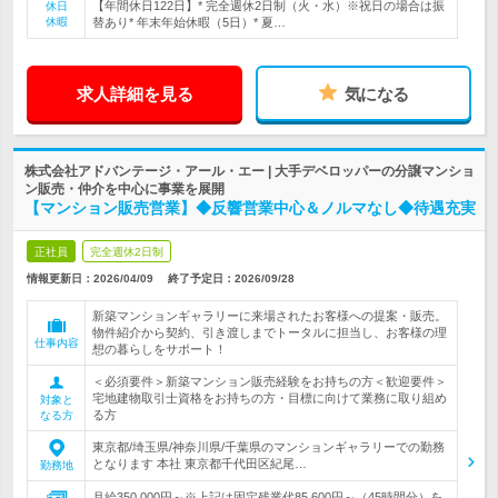
【年間休日122日】* 完全週休2日制（火・水）※祝日の場合は振
休日
休暇
替あり* 年末年始休暇（5日）* 夏…
求人詳細を見る
気になる
株式会社アドバンテージ・アール・エー | 大手デベロッパーの分譲マンショ
ン販売・仲介を中心に事業を展開
【マンション販売営業】◆反響営業中心＆ノルマなし◆待遇充実
正社員
完全週休2日制
情報更新日：2026/04/09
終了予定日：
2026/09/28
新築マンションギャラリーに来場されたお客様への提案・販売。
物件紹介から契約、引き渡しまでトータルに担当し、お客様の理
仕事内容
想の暮らしをサポート！
＜必須要件＞新築マンション販売経験をお持ちの方＜歓迎要件＞
宅地建物取引士資格をお持ちの方・目標に向けて業務に取り組め
対象と
る方
なる方
東京都/埼玉県/神奈川県/千葉県のマンションギャラリーでの勤務
となります 本社 東京都千代田区紀尾…
勤務地
月給350,000円～※上記は固定残業代85,600円～（45時間分）を