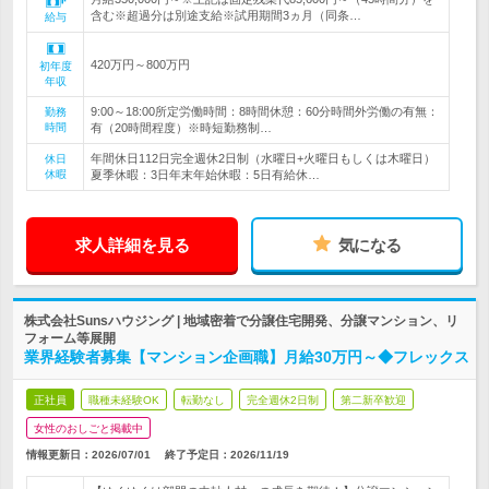
含む※超過分は別途支給※試用期間3ヵ月（同条…
給与
420万円～800万円
初年度
年収
9:00～18:00所定労働時間：8時間休憩：60分時間外労働の有無：
勤務
時間
有（20時間程度）※時短勤務制…
年間休日112日完全週休2日制（水曜日+火曜日もしくは木曜日）
休日
休暇
夏季休暇：3日年末年始休暇：5日有給休…
求人詳細を見る
気になる
株式会社Sunsハウジング | 地域密着で分譲住宅開発、分譲マンション、リ
フォーム等展開
業界経験者募集【マンション企画職】月給30万円～◆フレックス
正社員
職種未経験OK
転勤なし
完全週休2日制
第二新卒歓迎
女性のおしごと掲載中
情報更新日：2026/07/01
終了予定日：
2026/11/19