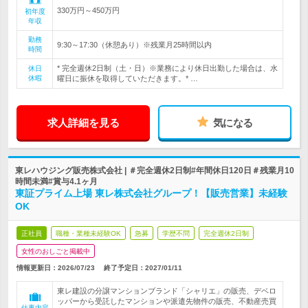
330万円～450万円
初年度
年収
勤務
9:30～17:30（休憩あり）※残業月25時間以内
時間
* 完全週休2日制（土・日）※業務により休日出勤した場合は、水
休日
休暇
曜日に振休を取得していただきます。* …
求人詳細を見る
気になる
東レハウジング販売株式会社 | ＃完全週休2日制#年間休日120日＃残業月10
時間未満#賞与4.1ヶ月
東証プライム上場 東レ株式会社グループ！【販売営業】未経験
OK
正社員
職種・業種未経験OK
急募
学歴不問
完全週休2日制
女性のおしごと掲載中
情報更新日：2026/07/23
終了予定日：
2027/01/11
東レ建設の分譲マンションブランド「シャリエ」の販売、デベロ
ッパーから受託したマンションや派遣先物件の販売、不動産売買
仕事内容