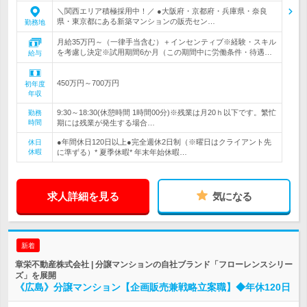
＼関西エリア積極採用中！／ ●大阪府・京都府・兵庫県・奈良
県・東京都にある新築マンションの販売セン…
勤務地
月給35万円～（一律手当含む）＋インセンティブ※経験・スキル
を考慮し決定※試用期間6か月（この期間中に労働条件・待遇…
給与
450万円～700万円
初年度
年収
9:30～18:30(休憩時間 1時間00分)※残業は月20ｈ以下です。繁忙
勤務
時間
期には残業が発生する場合…
●年間休日120日以上●完全週休2日制（※曜日はクライアント先
休日
休暇
に準ずる）* 夏季休暇* 年末年始休暇…
求人詳細を見る
気になる
新着
章栄不動産株式会社 | 分譲マンションの自社ブランド「フローレンスシリー
ズ」を展開
《広島》分譲マンション【企画販売兼戦略立案職】◆年休120日