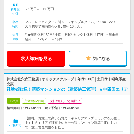
605万円～1086万円
初年度
年収
フルフレックスタイム制※フレキシブルタイム／7：00～22：
勤務
時間
00※標準労働時間帯／8：00～16：3…
# ★年間休日130日* 土曜・日曜* セレクト休日（17日）* 年末年
休日
休暇
始休日（12月28日～1月3…
求人詳細を見る
気になる
株式会社穴吹工務店 | オリックスグループ｜年休130日│土日休｜福利厚生
充実
経験者歓迎！新築マンションの【建築施工管理】★中四国エリア
正社員
完全週休2日制
女性のおしごと掲載中
情報更新日：2026/03/31
終了予定日：
2026/09/28
【自社一貫施工で高い品質力！キャリアアップしたい方を応援し
ます】各エリアで計画中の自社分譲マンション新築工事におい
仕事内容
て、施工管理業務をお任せ！