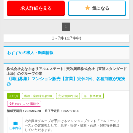
求人詳細を見る
気になる
1
1～7件 (全7件中)
おすすめの求人・転職情報
株式会社あなぶきリアルエステート | 穴吹興産株式会社（東証スタンダード
上場）のグループ企業
《岡山募集》マンション販売【営業】完休2日、各種制度が充実
◎
正社員
職種・業種未経験OK
完全週休2日制
第二新卒歓迎
女性のおしごと掲載中
情報更新日：2026/07/28
終了予定日：
2027/01/18
穴吹興産グループが手掛けるマンションブランド「アルファシリ
ーズ」の営業職として、集客・接客・提案・商談・契約等を担当
仕事内容
していただきます。