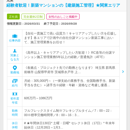
充実
経験者歓迎！新築マンションの【建築施工管理】★関東エリア
正社員
完全週休2日制
女性のおしごと掲載中
情報更新日：2026/03/31
終了予定日：
2026/09/28
【自社一貫施工で高い品質力！キャリアアップしたい方を応援し
ます】各エリアで計画中の自社分譲マンション新築工事におい
仕事内容
て、施工管理業務をお任せ！
《高卒以上・キャリアアップしたい方歓迎！》RC造等の分譲マ
対象と
ンション施工管理業務5年以上の経験／普通免許（AT可）
なる方
《各拠点・プロジェクト先での勤務となります》 埼玉県 群馬県
前橋市 山梨県甲府市 茨城県水戸市 上…
勤務地
月給：305,000円～（一律支給の業務手当、全国勤務手当、新築
手当を含む）＋諸手当※経験・年齢・資格など考慮し優遇…
給与
605万円～1086万円
初年度
年収
フルフレックスタイム制※フレキシブルタイム／7：00～22：
勤務
時間
00※標準労働時間帯／8：00～16：3…
# ★年間休日130日* 土曜・日曜* セレクト休日（17日）* 年末年
休日
休暇
始休日（12月28日～1月3…