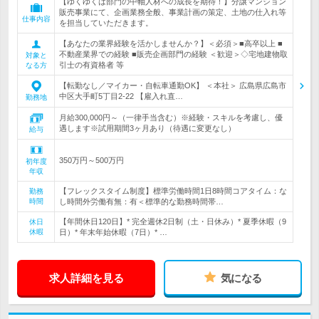
【ゆくゆくは部門の中軸人材への成長を期待！】分譲マンション
販売事業にて、企画業務全般、事業計画の策定、土地の仕入れ等
仕事内容
を担当していただきます。
【あなたの業界経験を活かしませんか？】＜必須＞■高卒以上 ■
不動産業界での経験 ■販売企画部門の経験 ＜歓迎＞◇宅地建物取
対象と
引士の有資格者 等
なる方
【転勤なし／マイカー・自転車通勤OK】 ＜本社＞ 広島県広島市
中区大手町5丁目2-22 【雇入れ直…
勤務地
月給300,000円～（一律手当含む）※経験・スキルを考慮し、優
遇します※試用期間3ヶ月あり（待遇に変更なし）
給与
350万円～500万円
初年度
年収
【フレックスタイム制度】標準労働時間1日8時間コアタイム：な
勤務
時間
し時間外労働有無：有＜標準的な勤務時間帯…
【年間休日120日】* 完全週休2日制（土・日休み）* 夏季休暇（9
休日
休暇
日）* 年末年始休暇（7日）* …
求人詳細を見る
気になる