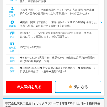
仲介、買取再販に従事
《若手活躍中！》宅地建物取引士をお持ちの方は優遇(実務未経
対象と
験OK)／売買や賃貸仲介などの不動産のスキルが活かせます
なる方
◆関西・関東（首都圏）・東海（静岡）エリアの希望を 考慮した
拠点へ配属。★終日社外の場合は直行直帰…
勤務地
月給24万円～37万円+成果給年4回+賞与年2回※経験・スキル・
資格に応じて優遇します。※試用期間なし
給与
450万円～650万円
初年度
年収
◆9:30～18:00（実働7.5h／休憩60分）※残業は月平均10時間未
勤務
時間
満（2025年度実績）※時…
◆年間休日120日◆完全週休2日制（火水or水木）◆有給休暇（5
休日
休暇
日以上取得必須）・慶弔◆夏期休暇（6…
求人詳細を見る
気になる
株式会社穴吹工務店 | オリックスグループ｜年休130日│土日休｜福利厚生