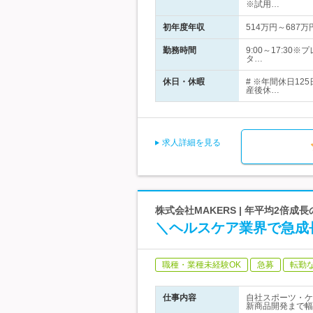
※試用…
初年度年収
514万円～687万
勤務時間
9:00～17:3
タ…
休日・休暇
# ※年間休日1
産後休…
求人詳細を見る
株式会社MAKERS | 年平均2倍
＼ヘルスケア業界で急成
職種・業種未経験OK
急募
転勤
仕事内容
自社スポーツ・ケ
新商品開発まで幅