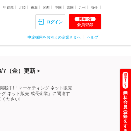
甲信越
北陸
東海
関西
中国
四国
九州
海外
簡単1分
ログイン
会員登録
中途採用をお考えの企業さまへ
ヘルプ
/7（金）更新＞
掲載中!「マーケティング ネット販売
グ ネット販売 成長企業」に関連す
ください!