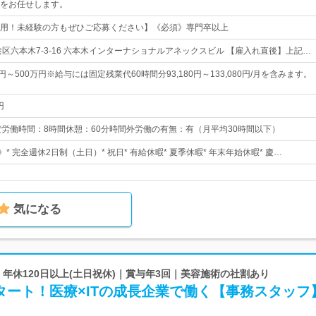
をお任せします。
用！未経験の方もぜひご応募ください】《必須》専門卒以上
港区六本木7-3-16 六本木インターナショナルアネックスビル 【雇入れ直後】上記…
円～500万円※給与には固定残業代60時間分93,180円～133,080円/月を含みます。
円
00所定労働時間：8時間休憩：60分時間外労働の有無：有（月平均30時間以下）
》* 完全週休2日制（土日）* 祝日* 有給休暇* 夏季休暇* 年末年始休暇* 慶…
気になる
T | 年休120日以上(土日祝休)｜賞与年3回｜美容施術の社割あり
タート！医療×ITの成長企業で働く【事務スタッフ