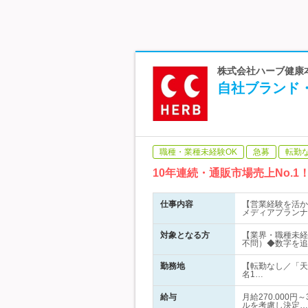
株式会社ハーブ健康本
自社ブランド
職種・業種未経験OK
急募
転勤
10年連続・通販市場売上No.
仕事内容
【営業経験を活か
メディアプランナ
対象となる方
【業界・職種未経
不問）◆数字を追
勤務地
【転勤なし／「天
名1…
給与
月給270.000
ルを考慮し決定…