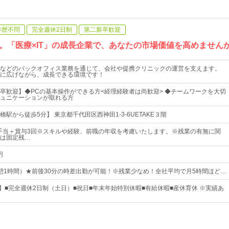
学歴不問
完全週休2日制
第二新卒歓迎
。「医療×IT」の成長企業で、あなたの市場価値を高めません
などのバックオフィス業務を通じて、会社や提携クリニックの運営を支えます。
に広げながら、成長できる環境です！
卒歓迎】◆PCの基本操作ができる方<経理経験者は尚歓迎> ◆チームワークを大切
ュニケーションが取れる方
駅から徒歩5分】 東京都千代田区西神田1-3-6UETAKE３階
諸手当＋賞与3回※スキルや経験、前職の年収を考慮いたします。※残業の有無に関
は固定残…
円
0（休憩1時間）★前後30分の時差出勤が可能！※残業少なめ！全社平均で月5時間ほど…
日】■完全週休2日制（土日）■祝日■年末年始特別休暇■有給休暇■産休育休 ※実績あ