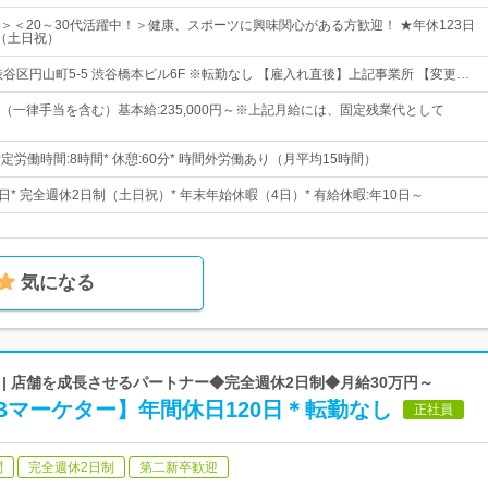
＞＜20～30代活躍中！＞健康、スポーツに興味関心がある方歓迎！ ★年休123日
（土日祝）
谷区円山町5-5 渋谷橋本ビル6F ※転勤なし 【雇入れ直後】上記事業所 【変更…
0円～（一律手当を含む）基本給:235,000円～※上記月給には、固定残業代として
00* 所定労働時間:8時間* 休憩:60分* 時間外労働あり（月平均15時間）
23日* 完全週休2日制（土日祝）* 年末年始休暇（4日）* 有給休暇:年10日～
気になる
| 店舗を成長させるパートナー◆完全週休2日制◆月給30万円～
Bマーケター】年間休日120日＊転勤なし
正社員
問
完全週休2日制
第二新卒歓迎