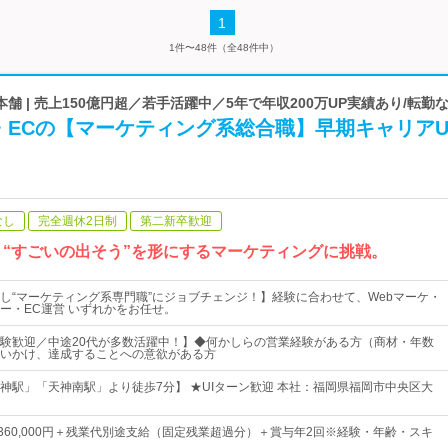
1
1件〜48件（全48件中）
舗 | 売上150億円超／若手活躍中／5年で年収200万UP実績あり/転勤
・ECの【マーケティング系総合職】早期キャリアU
なし
完全週休2日制
第二新卒歓迎
1！“すごいの出そう”を形にするマーケティングに挑戦。
し“マーケティング系専門職”にジョブチェンジ！】経験に合わせて、Webマーケ・
ー・EC運営 いずれかをお任せ。
験歓迎／中途20代が多数活躍中！】◆何かしらの営業経験がある方（商材・年数
いかけ、達成することへの意欲がある方
神駅」「天神南駅」より徒歩7分】 ★UIターン歓迎 本社：福岡県福岡市中央区大
円～360,000円＋残業代別途支給（固定残業超過分）＋賞与年2回※経験・年齢・スキ