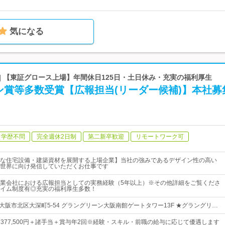
気になる
| 【東証グロース上場】年間休日125日・土日休み・充実の福利厚生
ン賞等多数受賞【広報担当(リーダー候補)】本社募
学歴不問
完全週休2日制
第二新卒歓迎
リモートワーク可
な住宅設備・建築資材を展開する上場企業】当社の強みであるデザイン性の高い
世界に向け発信していただくお仕事です
業会社における広報担当としての実務経験（5年以上）※その他詳細をご覧くださ
イム制度有◎充実の福利厚生多数！
大阪市北区大深町5-54 グラングリーン大阪南館ゲートタワー13F ★グラングリ…
0 円 - 377,500円＋諸手当＋賞与年2回※経験・スキル・前職の給与に応じて優遇します