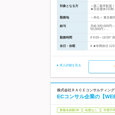
対象となる方
＜第二新卒歓迎！
★完全週休2日制
勤務地
＜本社＞ 東京都渋
給与
月給:300,00
50,000円～…
勤務時間
# 9:00～18:
休日・休暇
# ★年間休日:1
求人詳細を見る
株式会社ＲＡＣＥコンサルティング 
ECコンサル企業の【WE
業種未経験OK
転勤なし
学歴不