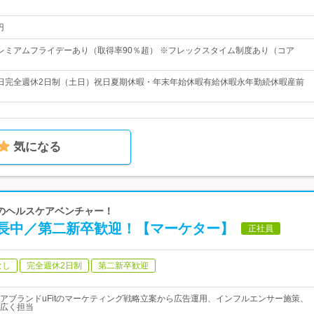
円
0※プレミアムフライデーあり（取得率90％超） ※フレックスタイム制度あり（コア
25日完全週休2日制（土日）祝日夏期休暇・年末年始休暇有給休暇永年勤続休暇産前
気になる
成長のヘルスケアベンチャー！
長中／第二新卒歓迎！【マーケター】
正社員
なし
完全週休2日制
第二新卒歓迎
アブランドuFitのマーケティング戦略立案から広告運用、インフルエンサー施策、
広く担当