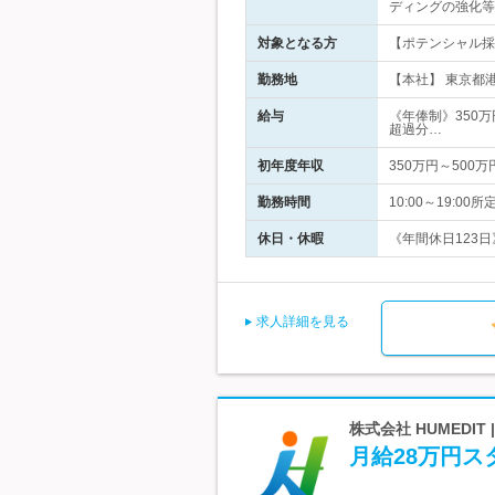
ディングの強化等
対象となる方
【ポテンシャル採
勤務地
【本社】 東京都
給与
《年俸制》350万
超過分…
初年度年収
350万円～500万
勤務時間
10:00～19:
休日・休暇
《年間休日123日
求人詳細を見る
株式会社 HUMEDI
月給28万円ス