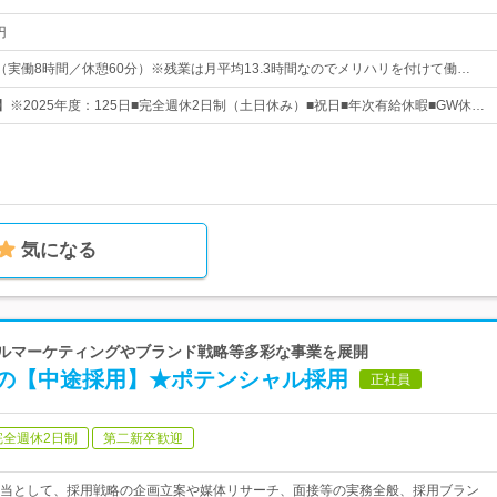
円
：30（実働8時間／休憩60分）※残業は月平均13.3時間なのでメリハリを付けて働…
】※2025年度：125日■完全週休2日制（土日休み）■祝日■年次有給休暇■GW休…
気になる
| デジタルマーケティングやブランド戦略等多彩な事業を展開
の【中途採用】★ポテンシャル採用
正社員
完全週休2日制
第二新卒歓迎
当として、採用戦略の企画立案や媒体リサーチ、面接等の実務全般、採用ブラン