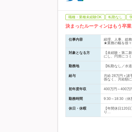
職種・業種未経験OK
転勤なし
決まったルーティンはもう卒業
仕事内容
経理、人事、総務
★業務の幅を徐々
対象となる方
【未経験・第二新
にし、円滑にコミ
勤務地
【転勤なし／水道橋
給与
月給 28万円＋
係なく、月給額に
初年度年収
400万円～400万
勤務時間
9:30～18:3
休日・休暇
【年間休日120
り…