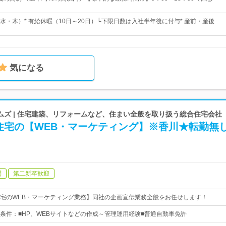
水・木）* 有給休暇（10日～20日）└下限日数は入社半年後に付与* 産前・産後
気になる
ムズ | 住宅建築、リフォームなど、住まい全般を取り扱う総合住宅会社
住宅の【WEB・マーケティング】※香川★転勤無
問
第二新卒歓迎
宅のWEB・マーケティング業務】同社の企画宣伝業務全般をお任せします！
条件：■HP、WEBサイトなどの作成～管理運用経験■普通自動車免許