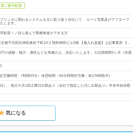
第二新卒歓迎
プリンタに関わるシステムを主に取り扱う当社にて、 ルート営業及びアフターフ
たします。
卒歓迎！／自ら進んで業務推進ができる方
東京都千代田区神田東松下町10-2 翔和神田ビル5階 【雇入れ直後】上記事業所 【…
0万円※経験・能力・適性などを考慮の上、決定いたします。※試用期間3ヶ月（待遇
円
 （所定労働時間：7時間45分）休憩時間：60分時間外労働：有(15時間/月)
日）、祝日※月1回土曜日出勤あり（会社で指定した日に出勤あり）年末年始休暇
気になる