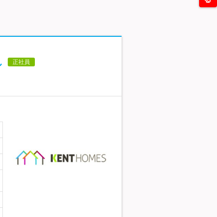
し
正社員