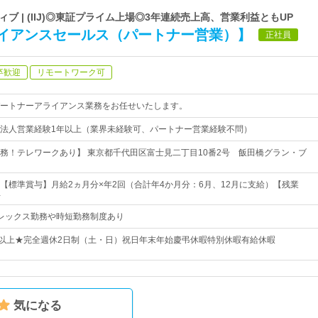
 | (IIJ)◎東証プライム上場◎3年連続売上高、営業利益ともUP
イアンスセールス（パートナー営業）】
正社員
卒歓迎
リモートワーク可
ートナーアライアンス業務をお任せいたします。
法人営業経験1年以上（業界未経験可、パートナー営業経験不問）
務！テレワークあり】 東京都千代田区富士見二丁目10番2号 飯田橋グラン・ブ
4円～【標準賞与】月給2ヵ月分×年2回（合計年4か月分：6月、12月に支給）【残業
…
0※フレックス勤務や時短勤務制度あり
日以上★完全週休2日制（土・日）祝日年末年始慶弔休暇特別休暇有給休暇
気になる