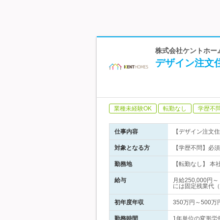
株式会社ケントホー
デザイン注文
業種未経験OK
転勤なし
学歴不
仕事内容
【デザイン注文住
対象となる方
【学歴不問】必須
勤務地
【転勤なし】 本
給与
月給250,00
には固定残業代（
初年度年収
350万円～500万
勤務時間
1年単位の変形労