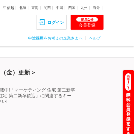
甲信越
北陸
東海
関西
中国
四国
九州
海外
簡単1分
ログイン
会員登録
中途採用をお考えの企業さまへ
ヘルプ
7（金）更新＞
中!「マーケティング 住宅 第二新卒
住宅 第二新卒歓迎」に関連するキー
い!