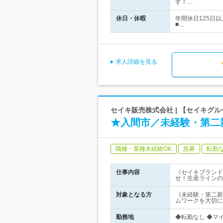
す！…
休日・休暇
年間休日125日
■…
求人詳細を見る
セイキ販売株式会社 | 【セイキグ
★入間市／未経験・第二
職種・業種未経験OK
急募
転勤
仕事内容
《セイキブランド
せ！生産ラインの
対象となる方
《未経験・第二新
ムワークを大切に
勤務地
◆転勤なし ◆マイ