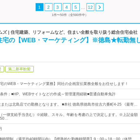
…
1
2
3
4
5
12
1件〜50件（全590件中）
ムズ | 住宅建築、リフォームなど、住まい全般を取り扱う総合住宅会社
住宅の【WEB・マーケティング】※徳島★転勤無
問
第二新卒歓迎
宅のWEB・マーケティング業務】同社の企画宣伝業務全般をお任せします！
条件：■HP、WEBサイトなどの作成～管理運用経験■普通自動車免許
社または北島店での勤務となります。 ■本社 徳島県徳島市佐古六番町4-25 《最寄…
0円～（一律支給手当含む）※経験、スキル、年齢を考慮の上で決定します。※上記金額
50…
円
働時間制 （週平均40時間以内）【標準的な勤務時間帯】9：00～18：00（休憩