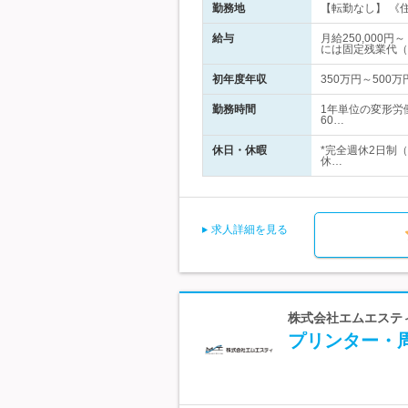
勤務地
【転勤なし】 《住
給与
月給250,00
には固定残業代（
初年度年収
350万円～500万
勤務時間
1年単位の変形労
60…
休日・休暇
*完全週休2日制（
休…
求人詳細を見る
株式会社エムエステ
プリンター・