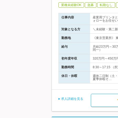
業種未経験OK
急募
転勤なし
仕事内容
産業用プリンタと
ォローをお任せい
対象となる方
＼未経験・第二新
勤務地
《東京営業所》 
給与
月給23万円～3
同一）
初年度年収
320万円～450万
勤務時間
8:30～17:15
休日・休暇
週休二日制（土・
夏季休暇そ…
求人詳細を見る