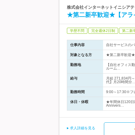
株式会社インターネットイニシアティブ
★第二新卒歓迎★【アラ
学歴不問
完全週休2日制
第二新
仕事内容
自社サービスのパ
対象となる方
★第二新卒歓迎★
勤務地
【自社オフィス勤
ルーム…
給与
月給 271,83
代】月20時間分
勤務時間
9:00～17:3
休日・休暇
★年間休日120
Annivers…
求人詳細を見る