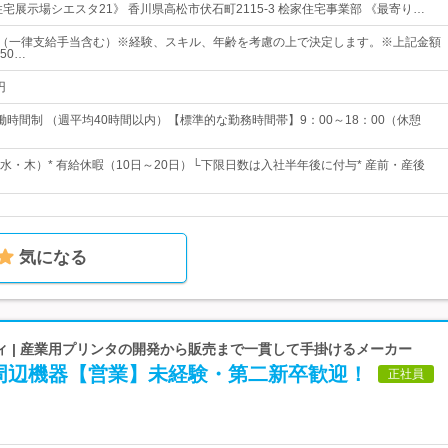
宅展示場シエスタ21》 香川県高松市伏石町2115-3 桧家住宅事業部 《最寄り…
0円～（一律支給手当含む）※経験、スキル、年齢を考慮の上で決定します。※上記金額
50…
円
働時間制 （週平均40時間以内）【標準的な勤務時間帯】9：00～18：00（休憩
水・木）* 有給休暇（10日～20日）└下限日数は入社半年後に付与* 産前・産後
気になる
ィ | 産業用プリンタの開発から販売まで一貫して手掛けるメーカー
周辺機器【営業】未経験・第二新卒歓迎！
正社員