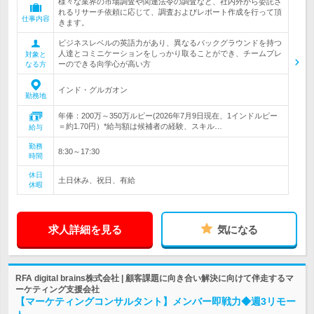
様々な業界の市場調査や関連法令の調査など、社内外から委託さ
れるリサーチ依頼に応じて、調査およびレポート作成を行って頂
仕事内容
きます。
ビジネスレベルの英語力があり、異なるバックグラウンドを持つ
人達とコミニケーションをしっかり取ることができ、チームプレ
対象と
ーのできる向学心が高い方
なる方
インド・グルガオン
勤務地
年俸：200万～350万ルピー(2026年7月9日現在、1インドルピー
＝約1.70円）*給与額は候補者の経験、スキル…
給与
勤務
8:30～17:30
時間
休日
土日休み、祝日、有給
休暇
求人詳細を見る
気になる
RFA digital brains株式会社 | 顧客課題に向き合い解決に向けて伴走するマ
ーケティング支援会社
【マーケティングコンサルタント】メンバー即戦力◆週3リモー