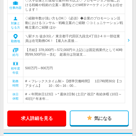
◇大手企業との直取引案件90％以上◇ プロモーション領域にお
ける戦略や戦術の立案～運用などのWEBマーケティングをお任せ
仕事内容
します！
◇経験年数が浅い方もOK◇《必須》◆企業のプロモーション活
動におけるコンサル・戦略立案のご経験 ◇コミュニケーション戦
対象と
略立案のご経験 ほか
なる方
＼駅チカ 徒歩3分／ 東京都千代田区九段北4丁目2-4 ※一部従業
員は在宅勤務OK！ 【雇入れ直後…
勤務地
【月給】378,000円～572,000円※上記には固定残業代として40時
間/99,500円分～含む 超過分は別途支…
給与
500万円～800万円
初年度
年収
# ＜フレックスタイム制＞【標準労働時間】 1日7時間30分【コ
勤務
時間
アタイム】 10：00～16：00…
# ＜年間休日123日 ＞* 週休2日制 (土日)* 祝日* 有給休暇 (10日～
休日
休暇
40日)* 年末年…
求人詳細を見る
気になる