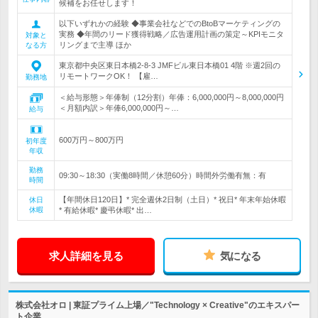
候補をお任せします！
以下いずれかの経験 ◆事業会社などでのBtoBマーケティングの
実務 ◆年間のリード獲得戦略／広告運用計画の策定～KPIモニタ
対象と
リングまで主導 ほか
なる方
東京都中央区東日本橋2-8-3 JMFビル東日本橋01 4階 ※週2回の
リモートワークOK！ 【雇…
勤務地
＜給与形態＞年俸制（12分割）年俸：6,000,000円～8,000,000円
＜月額内訳＞年俸6,000,000円～…
給与
600万円～800万円
初年度
年収
勤務
09:30～18:30（実働8時間／休憩60分）時間外労働有無：有
時間
【年間休日120日】* 完全週休2日制（土日）* 祝日* 年末年始休暇
休日
休暇
* 有給休暇* 慶弔休暇* 出…
求人詳細を見る
気になる
株式会社オロ | 東証プライム上場／"Technology × Creative"のエキスパー
ト企業