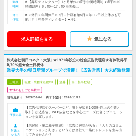
# 【葬祭ディレクター】1ヶ月単位の変形労働時間制（週平均40
勤務
時間
時間以内）8：00～17：00 ※実働…
# ＜休日＞年間休日107日＋計画有給5日＝年112日以上休みも可
休日
休暇
能！# 【葬祭ディレクター】■月8…
求人詳細を見る
気になる
株式会社朝日コネクト大阪 | ★1971年設立の総合広告代理店★有休取得平
均70％超★全土日祝休
業界大手の朝日新聞グループで活躍！【広告営業】★未経験歓迎
正社員
職種・業種未経験OK
急募
第二新卒歓迎
女性のおしごと掲載中
情報更新日：2026/06/04
終了予定日：
2026/11/23
【広告代理店やスーパーなど、誰もが知る1,000社以上の企業と
取引】折込広告、WEB広告などを中心にニーズに合うプロモーシ
仕事内容
ョンを提案します。
【未経験・第二新卒歓迎】「広告に興味がある」「人とのコミュ
ニケーションが好き」という方は当社で一緒にトレンドを生み出
対象と
してみませんか？
なる方