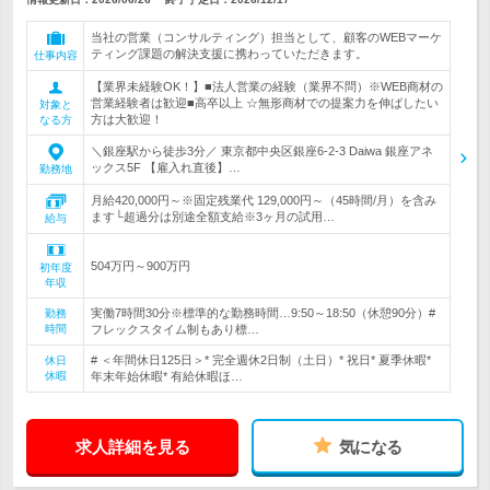
当社の営業（コンサルティング）担当として、顧客のWEBマーケ
ティング課題の解決支援に携わっていただきます。
仕事内容
【業界未経験OK！】■法人営業の経験（業界不問）※WEB商材の
営業経験者は歓迎■高卒以上 ☆無形商材での提案力を伸ばしたい
対象と
方は大歓迎！
なる方
＼銀座駅から徒歩3分／ 東京都中央区銀座6-2-3 Daiwa 銀座アネ
ックス5F 【雇入れ直後】…
勤務地
月給420,000円～※固定残業代 129,000円～（45時間/月）を含み
ます└超過分は別途全額支給※3ヶ月の試用…
給与
504万円～900万円
初年度
年収
実働7時間30分※標準的な勤務時間…9:50～18:50（休憩90分）#
勤務
時間
フレックスタイム制もあり標…
# ＜年間休日125日＞* 完全週休2日制（土日）* 祝日* 夏季休暇*
休日
休暇
年末年始休暇* 有給休暇ほ…
求人詳細を見る
気になる