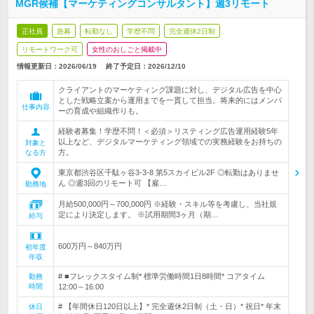
MGR候補【マーケティングコンサルタント】週3リモート
正社員
急募
転勤なし
学歴不問
完全週休2日制
リモートワーク可
女性のおしごと掲載中
情報更新日：2026/06/19
終了予定日：
2026/12/10
クライアントのマーケティング課題に対し、デジタル広告を中心
とした戦略立案から運用までを一貫して担当。将来的にはメンバ
仕事内容
ーの育成や組織作りも。
経験者募集！学歴不問！＜必須＞リスティング広告運用経験5年
以上など、デジタルマーケティング領域での実務経験をお持ちの
対象と
方。
なる方
東京都渋谷区千駄ヶ谷3-3-8 第5スカイビル2F ◎転勤はありませ
ん ◎週3回のリモート可 【雇…
勤務地
月給500,000円～700,000円 ※経験・スキル等を考慮し、当社規
定により決定します。 ※試用期間3ヶ月（期…
給与
600万円～840万円
初年度
年収
# ■フレックスタイム制* 標準労働時間1日8時間* コアタイム
勤務
時間
12:00～16:00
# 【年間休日120日以上】* 完全週休2日制（土・日）* 祝日* 年末
休日