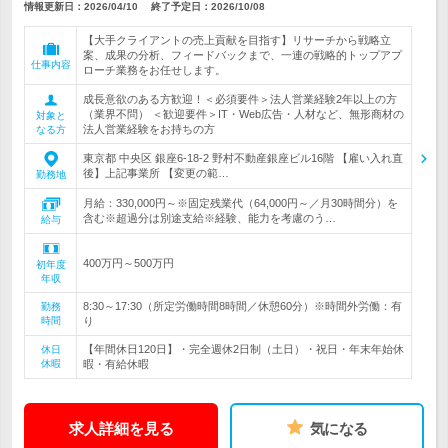
情報更新日：2026/04/10
終了予定日：
2026/10/08
【大手クライアントの売上貢献を目指す】リサーチから戦略立
案、成果の分析、フィードバックまで、一連の戦略的トップアプ
仕事内容
ローチ業務をお任せします。
成長意欲のある方歓迎！＜必須要件＞法人営業経験2年以上の方
（業界不問） ＜歓迎要件＞IT・Web広告・人材など、無形商材の
対象と
法人営業経験をお持ちの方
なる方
東京都 中央区 銀座6-18-2 野村不動産銀座ビル16階 【雇い入れ直
後】上記事業所 【変更の範…
勤務地
月給：330,000円～※固定残業代（64,000円～／月30時間分）を
含む※超過分は別途支給※経験、能力を考慮のう…
給与
400万円～500万円
初年度
年収
8:30～17:30（所定労働時間8時間／休憩60分）※時間外労働：有
勤務
時間
り
【年間休日120日】・完全週休2日制（土日）・祝日・年末年始休
休日
休暇
暇・有給休暇
求人詳細を見る
気になる