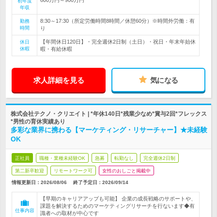
初年度
年収
8:30～17:30（所定労働時間8時間／休憩60分）※時間外労働：有
勤務
時間
り
【年間休日120日】・完全週休2日制（土日）・祝日・年末年始休
休日
休暇
暇・有給休暇
求人詳細を見る
気になる
株式会社テクノ・クリエイト | *年休140日*残業少なめ*賞与2回*フレックス
*男性の育休実績あり
多彩な業界に携わる【マーケティング・リサーチャー】★未経験
OK
正社員
職種・業種未経験OK
急募
転勤なし
完全週休2日制
第二新卒歓迎
リモートワーク可
女性のおしごと掲載中
情報更新日：2026/08/06
終了予定日：
2026/09/14
【早期のキャリアアップも可能】 企業の成長戦略のサポートや、
課題を解決するためのマーケティングリサーチを行ないます◆有
仕事内容
識者への取材が中心です