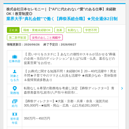
株式会社日本セレモニー | 【“AI”に代われない“愛”のある仕事】未経験
OK！教育制度◎
業界大手“典礼会館”で働く【葬祭系総合職】★完全週休2日制
正社員
職種・業種未経験OK
急募
転勤なし
学歴不問
第二新卒歓迎
女性のおしごと掲載中
情報更新日：2026/06/26
終了予定日：
2026/08/27
【 思いやりをカタチに 】あなたの個性やスキルが活かせる“葬儀
の企画～当日のディレクション”または“仏壇・仏具、墓石などの
仕事内容
提案営業”をお任せ。
【 お葬式に関する知識不問！未経験OK 】20～40代活躍中！男女
不問★子育て中のママさん社員も活躍中 ★残業少なめ・育休取得
対象と
＆復帰実績多数あり
なる方
転勤なし＆希望の勤務地を考慮し決定 【葬祭ディレクター】 青
森県青森市/弘前市/八戸市/十和田市/…
勤務地
【葬祭ディレクター】■大阪・京都・兵庫・奈良・滋賀月給
305,000円～■福岡・岡山・広島・山口月給281,000円…
給与
350万円～450万円
初年度
年収