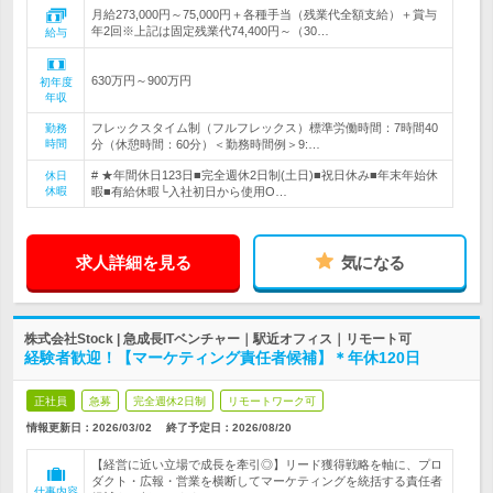
月給273,000円～75,000円＋各種手当（残業代全額支給）＋賞与
年2回※上記は固定残業代74,400円～（30…
給与
630万円～900万円
初年度
年収
フレックスタイム制（フルフレックス）標準労働時間：7時間40
勤務
時間
分（休憩時間：60分）＜勤務時間例＞9:…
# ★年間休日123日■完全週休2日制(土日)■祝日休み■年末年始休
休日
休暇
暇■有給休暇└入社初日から使用O…
求人詳細を見る
気になる
株式会社Stock | 急成長ITベンチャー｜駅近オフィス｜リモート可
経験者歓迎！【マーケティング責任者候補】＊年休120日
正社員
急募
完全週休2日制
リモートワーク可
情報更新日：2026/03/02
終了予定日：
2026/08/20
【経営に近い立場で成長を牽引◎】リード獲得戦略を軸に、プロ
ダクト・広報・営業を横断してマーケティングを統括する責任者
仕事内容