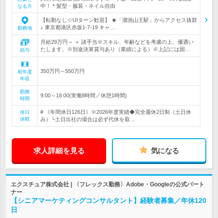
中！＊髪型・服装・ネイル自由
なる方
【転勤なし☆UIターン歓迎】 ★「溜池山王駅」からアクセス抜群
♪ 東京都港区赤坂1-7-19 キャ…
勤務地
月給29万円～ ＋ 諸手当※スキル、年齢などを考慮の上、優遇い
たします。※別途決算賞与あり（業績による）※上記には固…
給与
350万円～550万円
初年度
年収
勤務
9:00～18:00(実働8時間／休憩1時間)
時間
# 《年間休日126日》※2026年度実績◆完全週休2日制（土日休
休日
休暇
み）└土日出社の場合は必ず代休を取…
求人詳細を見る
気になる
エクスチュア株式会社 | 〈フレックス勤務〉Adobe・Googleの公式パート
ナー
【シニアマーケティングコンサルタント】経験者募集／年休120
日