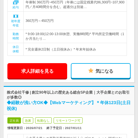
年俸制 360万円~450万円（年俸には固定残業代86,300円~107,900
円／月40時間分を含む。超過分は別途…
給与
360万円～450万円
初年度
年収
* 9:00-18:00(12:00-13:00休憩、実働8時間)* 平均所定労働時間（1
勤務
時間
か月当たり…
休日
* 完全週休2日制（土日祝休み）* 年末年始休み
休暇
求人詳細を見る
気になる
株式会社千修 | 創立90年以上の歴史ある総合SP企業｜大手企業とのお取引
が多数◎
◆経験が浅い方OK◆【Webマーケティング】＊年休123日(土日
祝休)
正社員
急募
転勤なし
リモートワーク可
情報更新日：2026/07/21
終了予定日：
2027/01/11