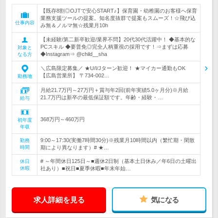
【既存8割◎OJTで安心START♪】保育園・幼稚園のお客様へ保育
業務支援ツールの提案。知名度抜群で提案もスムーズ！☆飛び込
仕事内容
み無＆ノルマ無☆残業月10h
【未経験/第二新卒歓迎/業界不問】20代30代活躍中！ ◆基本的な
PCスキル ◆要普免◎完全人柄重視の採用です！⇒まずは応募
対象と
◆Instagram⇒ @child__sha
なる方
＼広島限定募集／ ★U/I/Jターン歓迎！ ★マイカー通勤もOK
【広島営業所】 〒734-002…
勤務地
月給21.7万円～27万円＋賞与年2回(前年実績5.0ヶ月分)※月給
21.7万円は新卒の最低保証額です。年齢・経験・…
給与
368万円～460万円
初年度
年収
9:00～17:30(実働7時間30分)※残業月10時間以内（繁忙期・閑散
勤務
時間
期により異なります）# ★…
# ～年間休日125日～■週休2日制（基本土日休み／年6日の土曜出
休日
休暇
社あり）■祝日■夏季休暇■年末年始…
求人詳細を見る
気になる