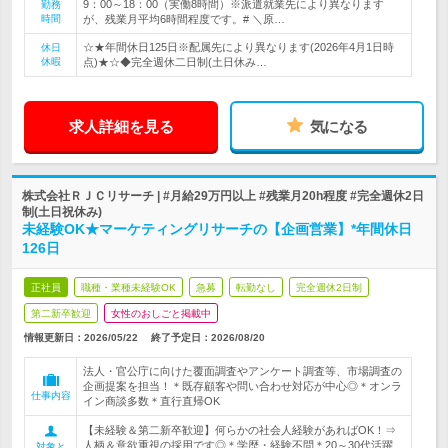
9：00～18：00（実働8時間）※派遣就業先により異なります
勤務
時間
が、残業月平均6時間程度です。# ＼原…
☆★年間休日125日※配属先により異なります(2026年4月1日時
休日
休暇
点)★☆◆完全週休二日制(土日休み…
求人詳細を見る
気になる
株式会社ＲＪＣリサーチ | #月給29万円以上 #残業月20h程度 #完全週休2日
制(土日祝休み)
未経験OK★マーケティングリサーチの【企画営業】*年間休日
126日
正社員
職種・業種未経験OK
急募
転勤なし
完全週休2日制
第二新卒歓迎
女性のおしごと掲載中
情報更新日：2026/05/22
終了予定日：
2026/08/20
法人・官公庁に向けた覆面調査やアンケート調査等、市場調査の
企画提案を担当！＊既存顧客や問い合わせ対応が中心◎＊オンラ
仕事内容
イン商談多数＊直行直帰OK
【未経験＆第二新卒歓迎】何らかの社会人経験があればOK！⇒
人柄＆意欲重視の採用です◎＊学歴・経験不問＊20～30代活躍
対象と