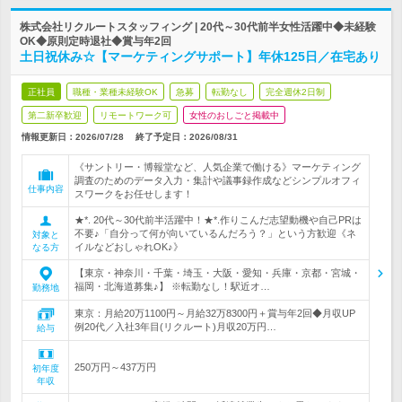
株式会社リクルートスタッフィング | 20代～30代前半女性活躍中◆未経験
OK◆原則定時退社◆賞与年2回
土日祝休み☆【マーケティングサポート】年休125日／在宅あり
正社員
職種・業種未経験OK
急募
転勤なし
完全週休2日制
第二新卒歓迎
リモートワーク可
女性のおしごと掲載中
情報更新日：2026/07/28
終了予定日：
2026/08/31
《サントリー・博報堂など、人気企業で働ける》マーケティング
調査のためのデータ入力・集計や議事録作成などシンプルオフィ
仕事内容
スワークをお任せします！
★*. 20代～30代前半活躍中！★*.作りこんだ志望動機や自己PRは
不要♪「自分って何が向いているんだろう？」という方歓迎《ネ
対象と
イルなどおしゃれOK♪》
なる方
【東京・神奈川・千葉・埼玉・大阪・愛知・兵庫・京都・宮城・
福岡・北海道募集♪】 ※転勤なし！駅近オ…
勤務地
東京：月給20万1100円～月給32万8300円＋賞与年2回◆月収UP
例20代／入社3年目(リクルート)月収20万円…
給与
250万円～437万円
初年度
年収