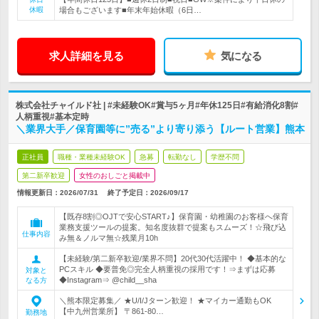
休暇
場合もございます■年末年始休暇（6日…
求人詳細を見る
気になる
株式会社チャイルド社 | #未経験OK#賞与5ヶ月#年休125日#有給消化8割#
人柄重視#基本定時
＼業界大手／保育園等に”売る”より寄り添う【ルート営業】熊本
正社員
職種・業種未経験OK
急募
転勤なし
学歴不問
第二新卒歓迎
女性のおしごと掲載中
情報更新日：2026/07/31
終了予定日：
2026/09/17
【既存8割◎OJTで安心START♪】保育園・幼稚園のお客様へ保育
業務支援ツールの提案。知名度抜群で提案もスムーズ！☆飛び込
仕事内容
み無＆ノルマ無☆残業月10h
【未経験/第二新卒歓迎/業界不問】20代30代活躍中！ ◆基本的な
PCスキル ◆要普免◎完全人柄重視の採用です！⇒まずは応募
対象と
◆Instagram⇒ @child__sha
なる方
＼熊本限定募集／ ★U/I/Jターン歓迎！ ★マイカー通勤もOK
【中九州営業所】 〒861-80…
勤務地