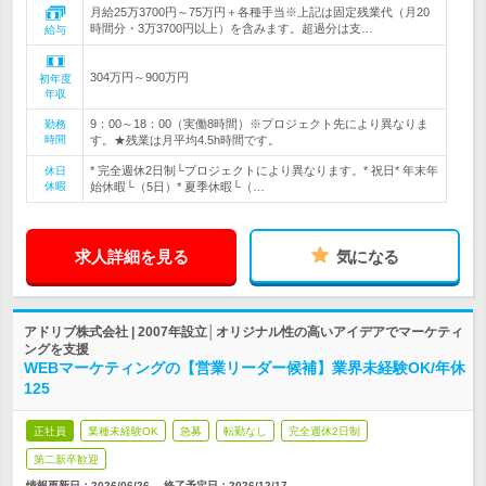
月給25万3700円～75万円＋各種手当※上記は固定残業代（月20
時間分・3万3700円以上）を含みます。超過分は支…
給与
304万円～900万円
初年度
年収
9：00～18：00（実働8時間）※プロジェクト先により異なりま
勤務
時間
す。★残業は月平均4.5h時間です。
* 完全週休2日制└プロジェクトにより異なります。* 祝日* 年末年
休日
休暇
始休暇└（5日）* 夏季休暇└（…
求人詳細を見る
気になる
アドリブ株式会社 | 2007年設立│オリジナル性の高いアイデアでマーケティ
ングを支援
WEBマーケティングの【営業リーダー候補】業界未経験OK/年休
125
正社員
業種未経験OK
急募
転勤なし
完全週休2日制
第二新卒歓迎
情報更新日：2026/06/26
終了予定日：
2026/12/17