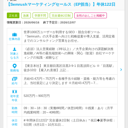
【Semrushマーケティングセールス（EP担当）】年休122日
正社員
急募
学歴不問
完全週休2日制
女性のおしごと掲載中
情報更新日：2026/06/16
終了予定日：
2026/12/07
世界1000万ユーザーが利用するSEO・競合分析ツール
『Semrush』の大手企業へ向けた戦略提案や導入支援、活用定着
仕事内容
までのコンサルティング営業をお任せ。
《必須》法人営業経験（3年以上）／大手企業向けの課題解決推
進経験／AI等の最先端技術への興味・関心《歓迎》自社マーケテ
対象と
ィングの知識・経験など
なる方
【東京本社】 東京都目黒区目黒3-9-1 目黒須田ビル ※「目黒駅」
徒歩10分 【雇入れ直後】上記…
勤務地
月給43.4万円～75万円＋各種手当※経験・資格・能力等を考慮の
上、当社規定により決定します ※月給43.4万円～7…
給与
520万円～900万円
初年度
年収
09：30～18：30（実働8時間／休憩1時間）※残業：あり（月平
勤務
時間
均残業時間：20～40時間）
# 年間休日122日* 完全週休2日制（土日休み）* 祝日◆夏季休暇：
休日
休暇
5日間（6月1日～10月31日…