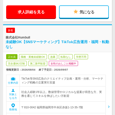
求人詳細を見る
気になる
新着
株式会社Humbull
未経験OK【SNSマーケティング】TikTok広告運用・福岡・転勤
なし
正社員
職種・業種未経験OK
急募
転勤なし
学歴不問
完全週休2日制
第二新卒歓迎
女性のおしごと掲載中
情報更新日：2026/08/04
終了予定日：
2026/09/07
TikTok等SNS広告のクリエイティブ企画・運用・分析、マーケテ
ィング戦略の立案実行支援
仕事内容
社会人経験1年以上。数値管理やロジカルな提案が得意な方、実
対象と
務を通じてスキルを伸ばしたい方歓迎
なる方
〒810-0042 福岡県福岡市中央区赤坂1-13-35-7階
勤務地