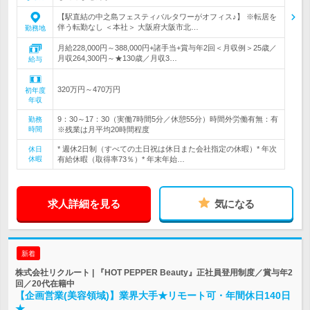
【駅直結の中之島フェスティバルタワーがオフィス♪】 ※転居を
伴う転勤なし ＜本社＞ 大阪府大阪市北…
勤務地
月給228,000円～388,000円+諸手当+賞与年2回＜月収例＞25歳／
月収264,300円～★130歳／月収3…
給与
320万円～470万円
初年度
年収
9：30～17：30（実働7時間5分／休憩55分）時間外労働有無：有
勤務
時間
※残業は月平均20時間程度
* 週休2日制（すべての土日祝は休日また会社指定の休暇）* 年次
休日
休暇
有給休暇（取得率73％）* 年末年始…
求人詳細を見る
気になる
新着
株式会社リクルート | 『HOT PEPPER Beauty』正社員登用制度／賞与年2
回／20代在籍中
【企画営業(美容領域)】業界大手★リモート可・年間休日140日
★