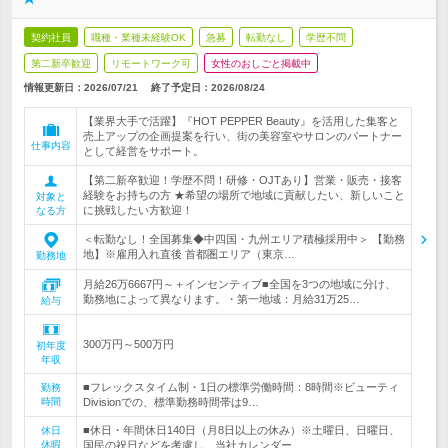
契約社員
職種・業種未経験OK
急募
転勤なし
学歴不問
第二新卒歓迎
リモートワーク可
女性のおしごと掲載中
情報更新日：2026/07/21
終了予定日：
2026/08/24
【業界大手で活躍】『HOT PEPPER Beauty』を活用した集客と
売上アップの企画提案を行い、街の美容室やサロンのパートナー
仕事内容
として経営をサポート。
【第二新卒歓迎！学歴不問！研修・OJTあり】営業・販売・接客
経験をお持ちの方 ★希望の場所で地域に貢献したい、新しいこと
対象と
に挑戦したい方歓迎！
なる方
＜転勤なし！全国募集◆中四国・九州エリア積極採用中＞ 【勤務
地】※雇用入れ直後 首都圏エリア（東京…
勤務地
月給26万6667円～＋インセンティブ■全国を3つの地域に分け、
勤務地によって異なります。・第一地域：月給31万25…
給与
300万円～500万円
初年度
年収
■フレックスタイム制・1日の標準労働時間：8時間※ビューティ
勤務
時間
Divisionでの、標準勤務時間帯は9…
■休日・年間休日140日（月8日以上の休み）※土曜日、日曜日、
休日
休暇
国民の祝日などを考慮し、当社カレンダー…