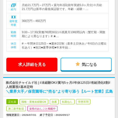
月給21.7万円～27万円＋賞与年2回(前年実績5.0ヶ月分)※月給
21.7万円は新卒の最低保証額です。年齢・経験・…
給与
368万円～460万円
初年度
年収
9:00～17:30(実働7時間30分)※残業月10時間以内（繁忙期・閑散
勤務
時間
期により異なります）# ★…
# ～年間休日125日～■週休2日制（基本土日休み／年6日の土曜出
休日
休暇
社あり）■祝日■夏季休暇■年末年始…
求人詳細を見る
気になる
株式会社チャイルド社 | #未経験OK#賞与5ヶ月#年休125日#有給消化8割#
人柄重視#基本定時
＼業界大手／保育園等に”売る”より寄り添う【ルート営業】広島
正社員
職種・業種未経験OK
急募
転勤なし
学歴不問
第二新卒歓迎
女性のおしごと掲載中
情報更新日：2026/07/31
終了予定日：
2026/09/17