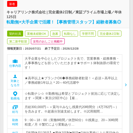
新着
キャリアリンク株式会社 | 完全週休2日制／東証プライム市場上場／年休
125日
転勤無×大手企業で活躍！【事務管理スタッフ】経験者募集◎
契約社員
業種未経験OK
急募
転勤なし
学歴不問
完全週休2日制
第二新卒歓迎
女性のおしごと掲載中
情報更新日：2026/07/21
終了予定日：
2026/12/28
大手企業を中心としたプロジェクト先で、営業事務・総務事務・
人事事務などを担っていただきます★サポート体制抜群の環境で
仕事内容
す！
★高卒以上★ブランクOK◆事務経験者歓迎！＜必須＞高卒以上
対象と
／事務経験1年以上＊20～40代活躍中
なる方
☆転勤ナシ☆ ※勤務地は希望とプロジェクト状況に応じて決定し
ます ＜関東＞東京(23区中心) 【雇…
勤務地
月給300,000円～＋賞与※みなし残業代20時間分（4万782円～）
を含みます。※超過分別途支給します。※試用期間…
給与
9：00～18：00（実働8時間／休憩60分）※残業は、20～30時間
勤務
時間
程度／月 ※繁忙により変動あり…
【年間休日125日】■週休2日制■祝日■GW※案件により平日休の
休日