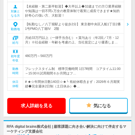
【未経験・第二新卒歓迎】◆大卒以上◆32歳までの方◎業界経験
や知識は一切不問♪万全の教育体制で着実に成長できます★知的
対象と
好奇心の強い方、大歓迎！
なる方
【転勤なし／八丁堀駅より徒歩2分】 東京都中央区入船1丁目2番
1号PMO八丁堀IV 2階
勤務地
月給33万円以上（一律手当含む）＋賞与あり（年2回／7月・12
月）※社会経験・年齢を考慮の上、当社規定により優遇しま…
給与
480万円～560万円
初年度
年収
フレックスタイム制 標準労働時間 1日7時間 コアタイム11:00
勤務
時間
～15:00※試用期間６か月間はフ…
# ★☆年間休日数140日☆★└ 有給休暇含まず：2026年６月期実
休日
休暇
績◆完全週休2日制（土日休み）◆…
求人詳細を見る
気になる
RFA digital brains株式会社 | 顧客課題に向き合い解決に向けて伴走するマ
ーケティング支援会社