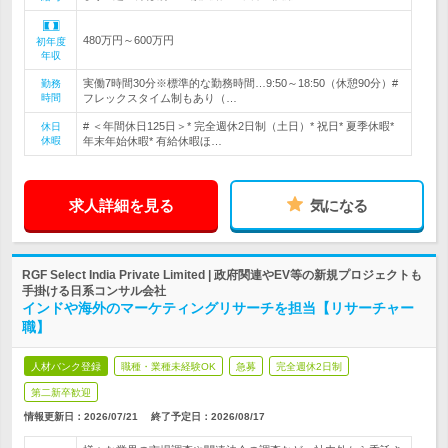
480万円～600万円
初年度
年収
実働7時間30分※標準的な勤務時間…9:50～18:50（休憩90分）#
勤務
時間
フレックスタイム制もあり（…
# ＜年間休日125日＞* 完全週休2日制（土日）* 祝日* 夏季休暇*
休日
休暇
年末年始休暇* 有給休暇ほ…
求人詳細を見る
気になる
RGF Select India Private Limited | 政府関連やEV等の新規プロジェクトも
手掛ける日系コンサル会社
インドや海外のマーケティングリサーチを担当【リサーチャー
職】
人材バンク登録
職種・業種未経験OK
急募
完全週休2日制
第二新卒歓迎
情報更新日：2026/07/21
終了予定日：
2026/08/17