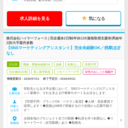
年始休暇* 夏季休暇（3日間…
求人詳細を見る
気になる
株式会社ハイヤーフォース | 完全週休2日制/年休120/資格取得支援有/昇給年
2回/大手案件多数
【SNSマーケティングアシスタント】完全未経験OK／残業ほぼ
なし
正社員
職種・業種未経験OK
急募
転勤なし
学歴不問
完全週休2日制
第二新卒歓迎
リモートワーク可
女性のおしごと掲載中
情報更新日：2026/07/21
終了予定日：
2026/09/21
常駐先となる大手企業において、SNSマーケティングのアシスタ
ント業務や、それを支えるIT事務サポートをお任せします。
仕事内容
【学歴不問・ブランクOK・ベテラン歓迎】◆人柄・意欲重視で
採用します！◆面接はWEBで実施するので全国から応募可能で
対象と
す！
なる方
全国各地のプロジェクト先での勤務 ◆転居を伴う転勤なし ◆リ
モートワーク（在宅勤務）あり ◆勤務先…
勤務地