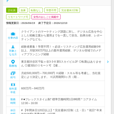
ト
正社員
急募
転勤なし
学歴不問
完全週休2日制
リモートワーク可
女性のおしごと掲載中
情報更新日：2026/06/19
終了予定日：
2026/12/10
クライアントのマーケティング課題に対し、デジタル広告を中心
とした戦略立案から運用までを一貫して担当。効果分析、レポー
仕事内容
ティングなども。
経験者募集！学歴不問！＜必須＞リスティング広告運用経験5年
以上、月額300万円以上の案件運用経験、デジタル領域でのメデ
対象と
ィアプランニング経験
なる方
東京都渋谷区千駄ヶ谷3-3-8 第5スカイビル2F ◎転勤はありませ
ん ◎週3回のリモート可 【雇…
勤務地
月給500,000円～700,000円 ※経験・スキル等を考慮し、当社規
定により決定します。 ※試用期間3ヶ月（期…
給与
600万円～840万円
初年度
年収
# ■フレックスタイム制* 標準労働時間1日8時間 * コアタイム
勤務
時間
12:00～16:00
# 【年間休日120日以上】* 完全週休2日制（土・日）* 祝日* 年末
休日
休暇