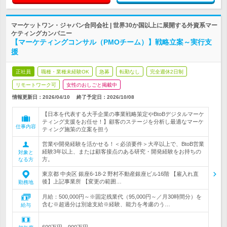
マーケットワン・ジャパン合同会社 | 世界30か国以上に展開する外資系マー
ケティングカンパニー
【マーケティングコンサル（PMOチーム）】戦略立案～実行支
援
正社員
職種・業種未経験OK
急募
転勤なし
完全週休2日制
リモートワーク可
女性のおしごと掲載中
情報更新日：2026/04/10
終了予定日：
2026/10/08
【日本を代表する大手企業の事業戦略策定やBtoBデジタルマーケ
ティング支援をお任せ！】顧客のステージを分析し最適なマーケ
仕事内容
ティング施策の立案を担う
営業や開発経験を活かせる！＜必須要件＞大卒以上で、BtoB営業
経験3年以上、または顧客接点のある研究・開発経験をお持ちの
対象と
方。
なる方
東京都 中央区 銀座6-18-2 野村不動産銀座ビル16階 【雇入れ直
後】上記事業所 【変更の範囲…
勤務地
月給：500,000円～※固定残業代（95,000円～／月30時間分）を
含む※超過分は別途支給※経験、能力を考慮のう…
給与
600万円～900万円