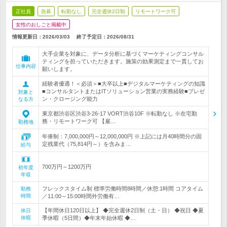
正社員
急募
転勤なし
完全週休2日制
リモートワーク可
女性のおしごと掲載中
情報更新日：2026/03/03
終了予定日：
2026/08/31
大手企業を対象に、データ分析に基づくマーケティングコンサル
ティングを担っていただきます。施策の効果測定まで一貫してお
仕事内容
願いします。
経験者優遇！＜必須＞■大卒以上■デジタルマーケティングの知識
■コンサルタントまたはITソリューション営業の実務経験■プレゼ
対象と
ン・クロージング能力
なる方
東京都渋谷区渋谷3-26-17 VORT渋谷10F ※転勤なし ※在宅勤
務・リモートワーク可 【雇…
勤務地
年俸制：7,000,000円～12,000,000円 ※上記には月40時間分の固
定残業代（75,814円～）を含みま…
給与
700万円～1200万円
初年度
年収
フレックスタイム制 標準労働時間8時間／休憩:1時間 コアタイム
勤務
時間
／11:00～15:00時間外労働有…
【年間休日120日以上】 ◆完全週休2日制（土・日） ◆祝日 ◆夏
休日
休暇
季休暇（5日間）◆年末年始休暇 ◆…