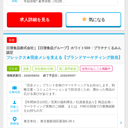
休暇
年始休暇* 夏季休暇（3日間…
求人詳細を見る
気になる
新着
日清食品株式会社 | 【日清食品グループ】ホワイト500・プラチナくるみん
認定
フレックス★完全メシを支える【ブランドマーケティング担当】
正社員
急募
完全週休2日制
第二新卒歓迎
女性のおしごと掲載中
情報更新日：2026/08/04
終了予定日：
2026/09/07
『完全メシ』ブランド全体のマーケティングをお任せします。戦
略立案～コミュニケーションまで担当頂くため、携わった商品が
仕事内容
広がる喜びがあります。
【年間休日123日／充実の福利厚生／社員食堂あり】商品企画～
マーケティング実務のご経験 または FMCG領域での業務経験
対象と
をお持ちの方
なる方
東京本社： 東京都新宿区新宿6-28-1
勤務地