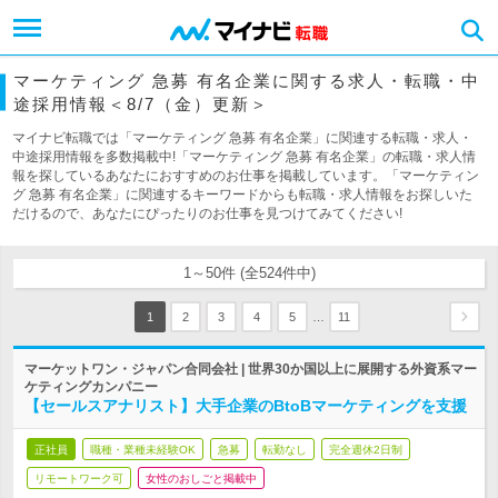
マーケティング 急募 有名企業に関する求人・転職・中
途採用情報＜8/7（金）更新＞
マイナビ転職では「マーケティング 急募 有名企業」に関連する転職・求人・
中途採用情報を多数掲載中!「マーケティング 急募 有名企業」の転職・求人情
報を探しているあなたにおすすめのお仕事を掲載しています。「マーケティン
グ 急募 有名企業」に関連するキーワードからも転職・求人情報をお探しいた
だけるので、あなたにぴったりのお仕事を見つけてみてください!
1～50件 (全524件中)
…
1
2
3
4
5
11
マーケットワン・ジャパン合同会社 | 世界30か国以上に展開する外資系マー
ケティングカンパニー
【セールスアナリスト】大手企業のBtoBマーケティングを支援
正社員
職種・業種未経験OK
急募
転勤なし
完全週休2日制
リモートワーク可
女性のおしごと掲載中