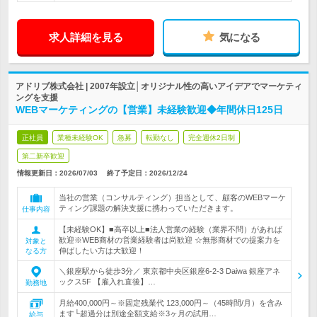
求人詳細を見る
気になる
アドリブ株式会社 | 2007年設立│オリジナル性の高いアイデアでマーケティ
ングを支援
WEBマーケティングの【営業】未経験歓迎◆年間休日125日
正社員
業種未経験OK
急募
転勤なし
完全週休2日制
第二新卒歓迎
情報更新日：2026/07/03
終了予定日：
2026/12/24
当社の営業（コンサルティング）担当として、顧客のWEBマーケ
ティング課題の解決支援に携わっていただきます。
仕事内容
【未経験OK】■高卒以上■法人営業の経験（業界不問）があれば
歓迎※WEB商材の営業経験者は尚歓迎 ☆無形商材での提案力を
対象と
伸ばしたい方は大歓迎！
なる方
＼銀座駅から徒歩3分／ 東京都中央区銀座6-2-3 Daiwa 銀座アネ
ックス5F 【雇入れ直後】…
勤務地
月給400,000円～※固定残業代 123,000円～（45時間/月）を含み
ます└超過分は別途全額支給※3ヶ月の試用…
給与