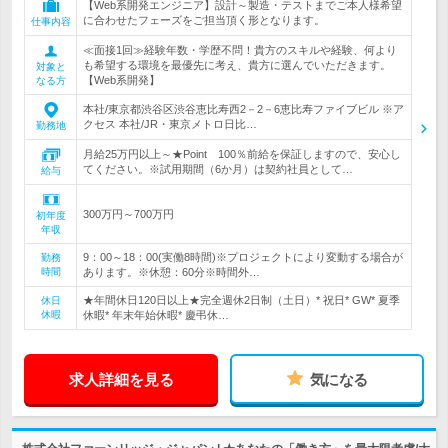
【Web系開発エンジニア】設計～製造・テストまでご本人様希望
に合わせたフェーズをご担当頂く形となります。
仕事内容
≪面接1回≫経験年数・学歴不問！貴方のスキルや経験、何より
も希望する環境を最優先に考え、貴方に選んでいただきます。
対象と
【Web系開発】
なる方
本社/東京都渋谷区渋谷恵比寿西2－2－6恵比寿ファイブビル ※ア
クセス 本社/JR・東京メトロ日比…
勤務地
月給25万円以上～★Point 100％前給を保証しますので、安心し
てください。※試用期間（6か月）は契約社員として…
給与
300万円～700万円
初年度
年収
9：00～18：00(実働8時間)※プロジェクトにより変動する場合が
勤務
時間
あります。※休憩：60分※時間外…
★年間休日120日以上★完全週休2日制（土日）* 祝日* GW* 夏季
休日
休暇
休暇* 年末年始休暇* 慶弔休…
求人詳細を見る
気になる