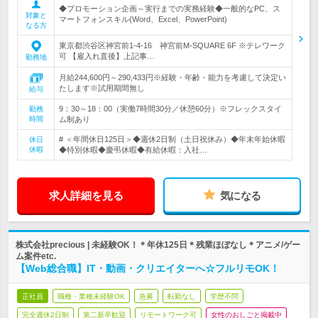
◆プロモーション企画～実行までの実務経験◆一般的なPC、ス
対象と
マートフォンスキル(Word、Excel、PowerPoint)
なる方
東京都渋谷区神宮前1-4-16 神宮前M-SQUARE 6F ※テレワーク
可 【雇入れ直後】上記事…
勤務地
月給244,600円～290,433円※経験・年齢・能力を考慮して決定い
たします※試用期間無し
給与
9：30～18：00（実働7時間30分／休憩60分）※フレックスタイ
勤務
時間
ム制あり
# ＜年間休日125日＞◆週休2日制（土日祝休み）◆年末年始休暇
休日
休暇
◆特別休暇◆慶弔休暇◆有給休暇：入社…
求人詳細を見る
気になる
株式会社precious | 未経験OK！＊年休125日＊残業ほぼなし＊アニメ/ゲー
ム案件etc.
【Web総合職】IT・動画・クリエイターへ☆フルリモOK！
正社員
職種・業種未経験OK
急募
転勤なし
学歴不問
完全週休2日制
第二新卒歓迎
リモートワーク可
女性のおしごと掲載中