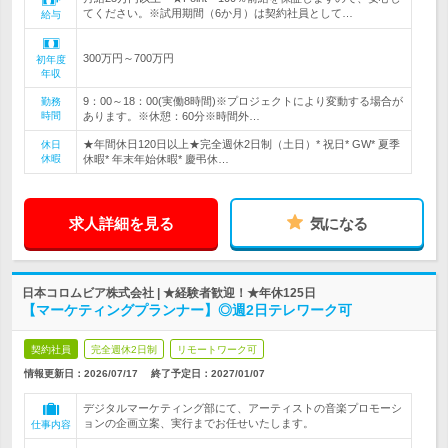
てください。※試用期間（6か月）は契約社員として…
給与
300万円～700万円
初年度
年収
9：00～18：00(実働8時間)※プロジェクトにより変動する場合が
勤務
時間
あります。※休憩：60分※時間外…
★年間休日120日以上★完全週休2日制（土日）* 祝日* GW* 夏季
休日
休暇
休暇* 年末年始休暇* 慶弔休…
求人詳細を見る
気になる
日本コロムビア株式会社 | ★経験者歓迎！★年休125日
【マーケティングプランナー】◎週2日テレワーク可
契約社員
完全週休2日制
リモートワーク可
情報更新日：2026/07/17
終了予定日：
2027/01/07
デジタルマーケティング部にて、アーティストの音楽プロモーシ
ョンの企画立案、実行までお任せいたします。
仕事内容