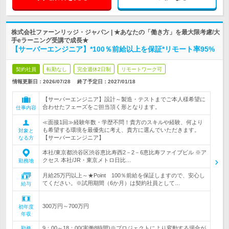
株式会社ファーンリッジ・ジャパン | ★あなたの「働き方」を最大限考慮/大
手eラーニング受講で成長★
【サーバーエンジニア】*100％前給以上を保証*リモート率95%
契約社員
転勤なし
完全週休2日制
リモートワーク可
情報更新日：2026/07/28
終了予定日：
2027/01/18
【サーバーエンジニア】設計～製造・テストまでご本人様希望に
合わせたフェーズをご担当頂く形となります。
仕事内容
≪面接1回≫経験年数・学歴不問！貴方のスキルや経験、何より
も希望する環境を最優先に考え、貴方に選んでいただきます。
対象と
【サーバーエンジニア】
なる方
本社/東京都渋谷区渋谷恵比寿西2－2－6恵比寿ファイブビル ※ア
クセス 本社/JR・東京メトロ日比…
勤務地
月給25万円以上～★Point 100％前給を保証しますので、安心し
てください。※試用期間（6か月）は契約社員として…
給与
300万円～700万円
初年度
年収
9：00～18：00(実働8時間)※プロジェクトにより変動する場合が
勤務