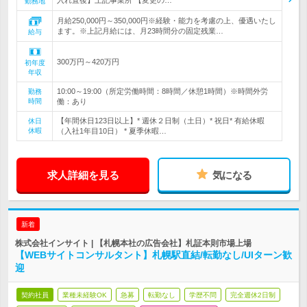
入れ直後】上記事業所 【変更の…
勤務地
月給250,000円～350,000円※経験・能力を考慮の上、優遇いたし
ます。※上記月給には、月23時間分の固定残業…
給与
300万円～420万円
初年度
年収
10:00～19:00（所定労働時間：8時間／休憩1時間）※時間外労
勤務
時間
働：あり
【年間休日123日以上】* 週休２日制（土日）* 祝日* 有給休暇
休日
休暇
（入社1年目10日） * 夏季休暇…
求人詳細を見る
気になる
新着
株式会社インサイト | 【札幌本社の広告会社】札証本則市場上場
【WEBサイトコンサルタント】札幌駅直結/転勤なし/UIターン歓
迎
契約社員
業種未経験OK
急募
転勤なし
学歴不問
完全週休2日制