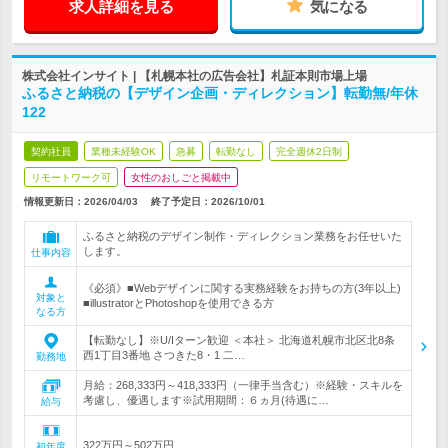
求人詳細を見る
気になる
株式会社インサイト | 【札幌本社の広告会社】札証本則市場上場
ふるさと納税の【デザイン企画・ディレクション】転勤無/年休
122
契約社員
業種未経験OK
急募
転勤なし
完全週休2日制
リモートワーク可
女性のおしごと掲載中
情報更新日：2026/04/03
終了予定日：
2026/10/01
ふるさと納税のデザイン制作・ディレクション業務をお任せいた
します。
仕事内容
《必須》■Webデザインに関する実務経験をお持ちの方(3年以上)
対象と
■illustratorとPhotoshopを使用できる方
なる方
【転勤なし】※U/Iターン歓迎 ＜本社＞ 北海道札幌市北区北8条
西1丁目3番地 さつきた8・1 二…
勤務地
月給：268,333円～418,333円（一律手当含む）※経験・スキルを
考慮し、優遇します※試用期間：６ヵ月(待遇に…
給与
322万円～502万円
初年度