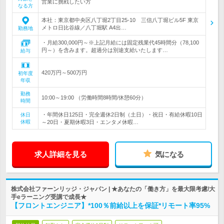
営業に挑戦したい方
なる方
本社：東京都中央区八丁堀2丁目25-10 三信八丁堀ビル5F 東京
メトロ日比谷線／八丁堀駅 A4出…
勤務地
・月給300,000円～※上記月給には固定残業代45時間分（78,100
円～）を含みます。超過分は別途支給いたします…
給与
420万円～500万円
初年度
年収
勤務
10:00～19:00 （労働時間8時間/休憩60分）
時間
・年間休日125日・完全週休2日制（土日）・祝日・有給休暇10日
休日
休暇
～20日・夏期休暇3日・エンタメ休暇…
求人詳細を見る
気になる
株式会社ファーンリッジ・ジャパン | ★あなたの「働き方」を最大限考慮/大
手eラーニング受講で成長★
【フロントエンジニア】*100％前給以上を保証*リモート率95%