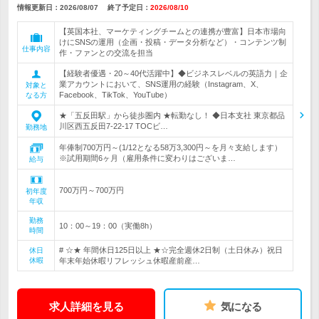
情報更新日：2026/08/07
終了予定日：
2026/08/10
【英国本社、マーケティングチームとの連携が豊富】日本市場向
けにSNSの運用（企画・投稿・データ分析など）・コンテンツ制
仕事内容
作・ファンとの交流を担当
【経験者優遇・20～40代活躍中】◆ビジネスレベルの英語力｜企
業アカウントにおいて、SNS運用の経験（Instagram、X、
対象と
Facebook、TikTok、YouTube）
なる方
★「五反田駅」から徒歩圏内 ★転勤なし！ ◆日本支社 東京都品
川区西五反田7-22-17 TOCビ…
勤務地
年俸制700万円～(1/12となる58万3,300円～を月々支給します）
※試用期間6ヶ月（雇用条件に変わりはございま…
給与
700万円～700万円
初年度
年収
勤務
10：00～19：00（実働8h）
時間
# ☆★ 年間休日125日以上 ★☆完全週休2日制（土日休み）祝日
休日
休暇
年末年始休暇リフレッシュ休暇産前産…
求人詳細を見る
気になる