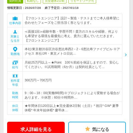
契約社員
転勤なし
完全週休2日制
リモートワーク可
情報更新日：2026/07/28
終了予定日：
2027/01/18
【フロントエンジニア】設計～製造・テストまでご本人様希望に
合わせたフェーズをご担当頂く形となります。
仕事内容
≪面接1回≫経験年数・学歴不問！貴方のスキルや経験、何より
も希望する環境を最優先に考え、貴方に選んでいただきます。
対象と
【フロントエンジニア】
なる方
本社/東京都渋谷区渋谷恵比寿西2－2－6恵比寿ファイブビル ※ア
クセス 本社/JR・東京メトロ日比…
勤務地
月給25万円以上～★Point 100％前給を保証しますので、安心し
てください。※試用期間（6か月）は契約社員として…
給与
300万円～700万円
初年度
年収
9：00～18：00(実働8時間)※プロジェクトにより変動する場合が
勤務
時間
あります。※休憩：60分※時間外…
★年間休日120日以上★完全週休2日制（土日）* 祝日* GW* 夏季
休日
休暇
休暇* 年末年始休暇* 慶弔休…
求人詳細を見る
気になる