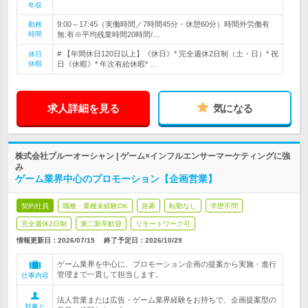
年収
9:00～17:45（実働時間／7時間45分・休憩60分）時間外労働有
勤務
時間
無:有※平均残業時間20時間/…
# 【年間休日120日以上】《休日》* 完全週休2日制（土・日）* 祝
休日
休暇
日《休暇》* 年次有給休暇* …
求人詳細を見る
気になる
株式会社ブルーオーシャン | ゲーム×インフルエンサーマーケティングに強
み
ゲーム業界中心のプロモーション【企画営業】
契約社員
職種・業種未経験OK
急募
転勤なし
学歴不問
完全週休2日制
第二新卒歓迎
リモートワーク可
情報更新日：2026/07/15
終了予定日：
2026/10/29
ゲーム業界を中心に、プロモーション企画の提案から実施・進行
管理まで一貫して担当します。
仕事内容
法人営業または広告・ゲーム業界経験をお持ちで、企画提案型の
対象と