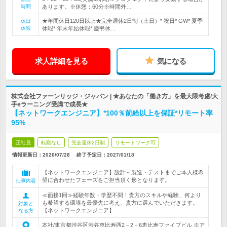
時間
あります。※休憩：60分※時間外…
★年間休日120日以上★完全週休2日制（土日）* 祝日* GW* 夏季
休日
休暇
休暇* 年末年始休暇* 慶弔休…
求人詳細を見る
気になる
株式会社ファーンリッジ・ジャパン | ★あなたの「働き方」を最大限考慮/大
手eラーニング受講で成長★
【ネットワークエンジニア】*100％前給以上を保証*リモート率
95%
正社員
転勤なし
完全週休2日制
リモートワーク可
情報更新日：2026/07/28
終了予定日：
2027/01/18
【ネットワークエンジニア】設計～製造・テストまでご本人様希
望に合わせたフェーズをご担当頂く形となります。
仕事内容
≪面接1回≫経験年数・学歴不問！貴方のスキルや経験、何より
も希望する環境を最優先に考え、貴方に選んでいただきます。
対象と
【ネットワークエンジニア】
なる方
本社/東京都渋谷区渋谷恵比寿西2－2－6恵比寿ファイブビル ※ア