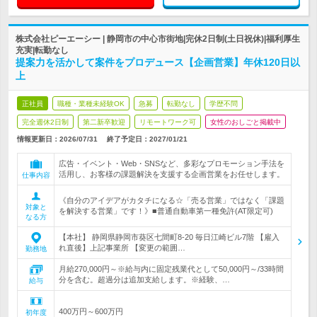
株式会社ピーエーシー | 静岡市の中心市街地|完休2日制(土日祝休)|福利厚生
充実|転勤なし
提案力を活かして案件をプロデュース【企画営業】年休120日以
上
正社員
職種・業種未経験OK
急募
転勤なし
学歴不問
完全週休2日制
第二新卒歓迎
リモートワーク可
女性のおしごと掲載中
情報更新日：2026/07/31
終了予定日：
2027/01/21
広告・イベント・Web・SNSなど、多彩なプロモーション手法を
活用し、お客様の課題解決を支援する企画営業をお任せします。
仕事内容
《自分のアイデアがカタチになる☆「売る営業」ではなく「課題
対象と
を解決する営業」です！》■普通自動車第一種免許(AT限定可)
なる方
【本社】 静岡県静岡市葵区七間町8-20 毎日江崎ビル7階 【雇入
れ直後】上記事業所 【変更の範囲…
勤務地
月給270,000円～※給与内に固定残業代として50,000円～/33時間
分を含む。超過分は追加支給します。※経験、…
給与
400万円～600万円
初年度