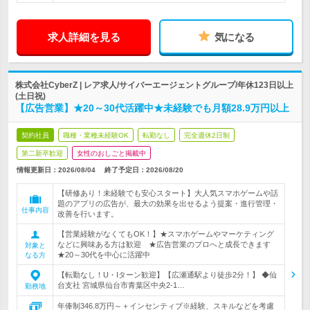
求人詳細を見る
気になる
株式会社CyberZ | レア求人/サイバーエージェントグループ/年休123日以上
(土日祝)
【広告営業】★20～30代活躍中★未経験でも月額28.9万円以上
契約社員
職種・業種未経験OK
転勤なし
完全週休2日制
第二新卒歓迎
女性のおしごと掲載中
情報更新日：2026/08/04
終了予定日：
2026/08/20
【研修あり！未経験でも安心スタート】大人気スマホゲームや話
題のアプリの広告が、最大の効果を出せるよう提案・進行管理・
仕事内容
改善を行います。
【営業経験がなくてもOK！】★スマホゲームやマーケティング
などに興味ある方は歓迎 ★広告営業のプロへと成長できます
対象と
★20～30代を中心に活躍中
なる方
【転勤なし！U・Iターン歓迎】【広瀬通駅より徒歩2分！】 ◆仙
台支社 宮城県仙台市青葉区中央2-1…
勤務地
年俸制346.8万円～＋インセンティブ※経験、スキルなどを考慮