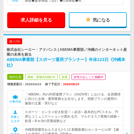
休暇
休暇◆夏季休暇（3日）◆GW休暇◆年…
求人詳細を見る
気になる
残り2日
株式会社シーエー・アドバンス | ABEMA事業部／沖縄のインターネット産
業の未来を創る
ABEMA事業部【スポーツ運用プランナー】年休123日《沖縄本
社》
契約社員
職種・業種未経験OK
急募
女性のおしごと掲載中
情報更新日：2026/04/15
終了予定日：
2026/08/10
「ABEMA」内の外部連携プラン（DAZN等）における、会員獲得
に向けた企画・運用業務をお任せします。視聴プランの運用や、
仕事内容
施策の立案・実行など
スポーツ・エンタメ好き歓迎！＜必須＞基本的なPCスキル、円
滑なコミュニケーションが図れる方、マルチタスク業務の経験＜
対象と
歓迎＞B to Bの営業経験など
なる方
沖縄県那覇市おもろまち1-1-12 那覇新都心センタービル5F 【雇