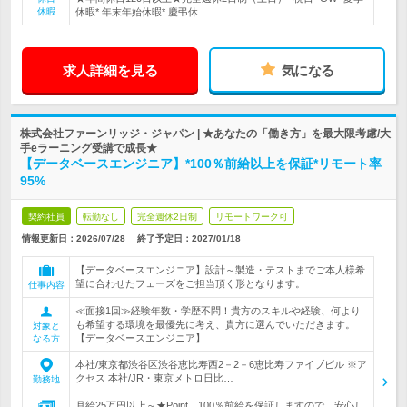
休暇
休暇* 年末年始休暇* 慶弔休…
求人詳細を見る
気になる
株式会社ファーンリッジ・ジャパン | ★あなたの「働き方」を最大限考慮/大
手eラーニング受講で成長★
【データベースエンジニア】*100％前給以上を保証*リモート率
95%
契約社員
転勤なし
完全週休2日制
リモートワーク可
情報更新日：2026/07/28
終了予定日：
2027/01/18
【データベースエンジニア】設計～製造・テストまでご本人様希
望に合わせたフェーズをご担当頂く形となります。
仕事内容
≪面接1回≫経験年数・学歴不問！貴方のスキルや経験、何より
も希望する環境を最優先に考え、貴方に選んでいただきます。
対象と
【データベースエンジニア】
なる方
本社/東京都渋谷区渋谷恵比寿西2－2－6恵比寿ファイブビル ※ア
クセス 本社/JR・東京メトロ日比…
勤務地
月給25万円以上～★Point 100％前給を保証しますので、安心し