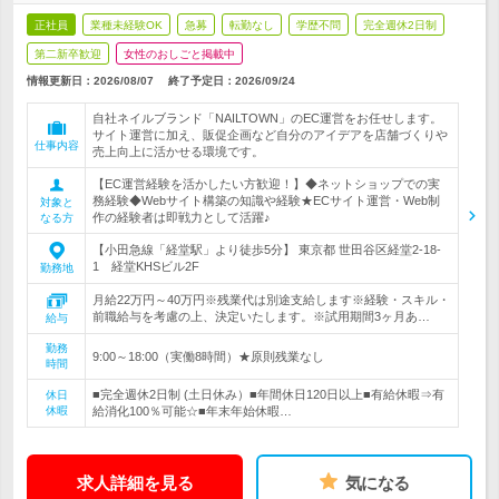
正社員
業種未経験OK
急募
転勤なし
学歴不問
完全週休2日制
第二新卒歓迎
女性のおしごと掲載中
情報更新日：2026/08/07
終了予定日：
2026/09/24
自社ネイルブランド「NAILTOWN」のEC運営をお任せします。
サイト運営に加え、販促企画など自分のアイデアを店舗づくりや
仕事内容
売上向上に活かせる環境です。
【EC運営経験を活かしたい方歓迎！】◆ネットショップでの実
務経験◆Webサイト構築の知識や経験★ECサイト運営・Web制
対象と
作の経験者は即戦力として活躍♪
なる方
【小田急線「経堂駅」より徒歩5分】 東京都 世田谷区経堂2-18-
1 経堂KHSビル2F
勤務地
月給22万円～40万円※残業代は別途支給します※経験・スキル・
前職給与を考慮の上、決定いたします。※試用期間3ヶ月あ…
給与
勤務
9:00～18:00（実働8時間）★原則残業なし
時間
■完全週休2日制 (土日休み）■年間休日120日以上■有給休暇⇒有
休日
休暇
給消化100％可能☆■年末年始休暇…
求人詳細を見る
気になる