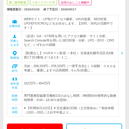
第二新卒歓迎
リモートワーク可
女性のおしごと掲載中
情報更新日：2026/03/20
終了予定日：
2026/09/17
WEBサイト・LP等のアクセス解析、UI/UX改善、SEO対策、
LPO/EFO/CROなどをお任せします。【20代・30代が活躍中で
仕事内容
す！】
《必須》GA・GTM等を用いたアクセス解析・サイト分析、
Search Console等を用いたSEO対策・分析、LPO・EFO・CRO
対象と
など、いずれかの経験
なる方
【転勤なし】※U/Iターン歓迎 ＜本社＞ 北海道札幌市北区北8条
西1丁目3番地 さつきた8・1 二…
勤務地
月給：268,333円～378,333円（一律手当含む）※経験・スキルを
考慮し、優遇します※試用期間：6ヵ月(待遇に…
給与
322万円～454万円
初年度
年収
専門業務型裁量労働制1日のみなし時間：9時間00分標準的な勤務
勤務
時間
時間帯：9:00～18:30※休憩90…
# 【年間休日122日】# 完全週休2日制（土日祝休み）* 有給休暇
休日
休暇
（10日～20日／入社半年後より…