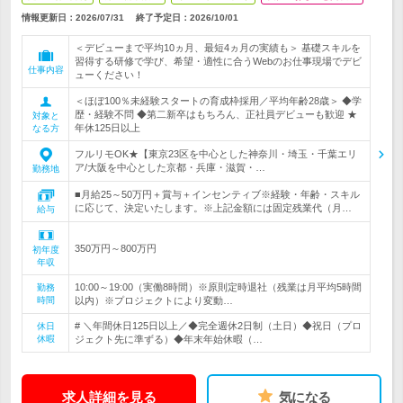
情報更新日：2026/07/31
終了予定日：
2026/10/01
＜デビューまで平均10ヵ月、最短4ヵ月の実績も＞ 基礎スキルを
習得する研修で学び、希望・適性に合うWebのお仕事現場でデビ
仕事内容
ューください！
＜ほぼ100％未経験スタートの育成枠採用／平均年齢28歳＞ ◆学
歴・経験不問 ◆第二新卒はもちろん、正社員デビューも歓迎 ★
対象と
年休125日以上
なる方
フルリモOK★【東京23区を中心とした神奈川・埼玉・千葉エリ
ア/大阪を中心とした京都・兵庫・滋賀・…
勤務地
■月給25～50万円＋賞与＋インセンティブ※経験・年齢・スキル
に応じて、決定いたします。※上記金額には固定残業代（月…
給与
350万円～800万円
初年度
年収
10:00～19:00（実働8時間）※原則定時退社（残業は月平均5時間
勤務
時間
以内）※プロジェクトにより変動…
# ＼年間休日125日以上／◆完全週休2日制（土日）◆祝日（プロ
休日
休暇
ジェクト先に準ずる）◆年末年始休暇（…
求人詳細を見る
気になる