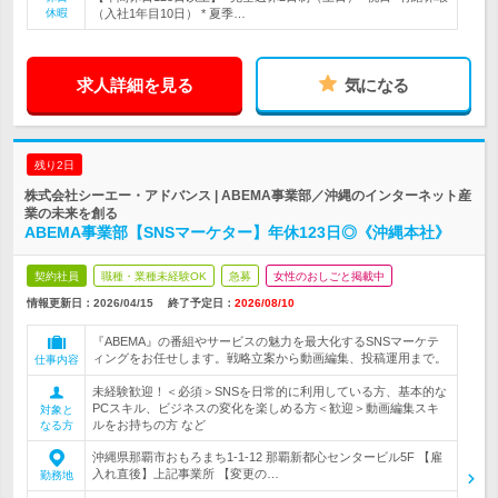
休暇
（入社1年目10日） * 夏季…
求人詳細を見る
気になる
残り2日
株式会社シーエー・アドバンス | ABEMA事業部／沖縄のインターネット産
業の未来を創る
ABEMA事業部【SNSマーケター】年休123日◎《沖縄本社》
契約社員
職種・業種未経験OK
急募
女性のおしごと掲載中
情報更新日：2026/04/15
終了予定日：
2026/08/10
『ABEMA』の番組やサービスの魅力を最大化するSNSマーケテ
ィングをお任せします。戦略立案から動画編集、投稿運用まで。
仕事内容
未経験歓迎！＜必須＞SNSを日常的に利用している方、基本的な
PCスキル、ビジネスの変化を楽しめる方＜歓迎＞動画編集スキ
対象と
ルをお持ちの方 など
なる方
沖縄県那覇市おもろまち1-1-12 那覇新都心センタービル5F 【雇
入れ直後】上記事業所 【変更の…
勤務地