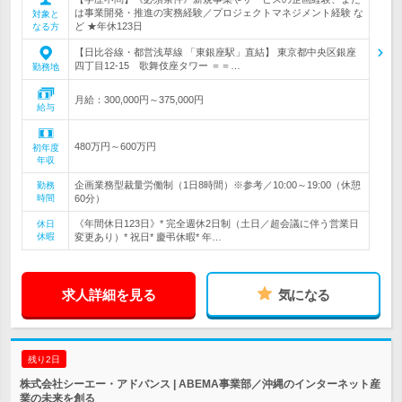
は事業開発・推進の実務経験／プロジェクトマネジメント経験 な
対象と
ど ★年休123日
なる方
【日比谷線・都営浅草線 「東銀座駅」直結】 東京都中央区銀座
四丁目12-15 歌舞伎座タワー ＝＝…
勤務地
月給：300,000円～375,000円
給与
480万円～600万円
初年度
年収
企画業務型裁量労働制（1日8時間）※参考／10:00～19:00（休憩
勤務
時間
60分）
《年間休日123日》* 完全週休2日制（土日／超会議に伴う営業日
休日
休暇
変更あり）* 祝日* 慶弔休暇* 年…
求人詳細を見る
気になる
残り2日
株式会社シーエー・アドバンス | ABEMA事業部／沖縄のインターネット産
業の未来を創る