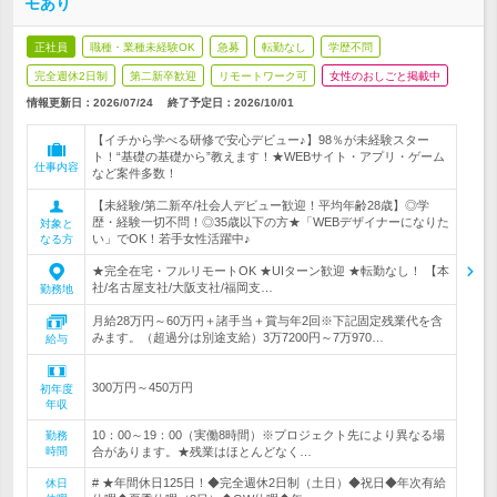
モあり
正社員
職種・業種未経験OK
急募
転勤なし
学歴不問
完全週休2日制
第二新卒歓迎
リモートワーク可
女性のおしごと掲載中
情報更新日：2026/07/24
終了予定日：
2026/10/01
【イチから学べる研修で安心デビュー♪】98％が未経験スター
ト！“基礎の基礎から”教えます！★WEBサイト・アプリ・ゲーム
仕事内容
など案件多数！
【未経験/第二新卒/社会人デビュー歓迎！平均年齢28歳】◎学
歴・経験一切不問！◎35歳以下の方★「WEBデザイナーになりた
対象と
い」でOK！若手女性活躍中♪
なる方
★完全在宅・フルリモートOK ★UIターン歓迎 ★転勤なし！ 【本
社/名古屋支社/大阪支社/福岡支…
勤務地
月給28万円～60万円＋諸手当＋賞与年2回※下記固定残業代を含
みます。（超過分は別途支給）3万7200円～7万970…
給与
300万円～450万円
初年度
年収
10：00～19：00（実働8時間）※プロジェクト先により異なる場
勤務
時間
合があります。★残業はほとんどなく…
# ★年間休日125日！◆完全週休2日制（土日）◆祝日◆年次有給
休日