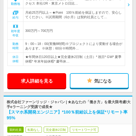
クセス 本社/JR・東京メトロ日比…
勤務地
月給25万円以上～★Point 100％前給を保証しますので、安心し
てください。※試用期間（6か月）は契約社員として…
給与
300万円～700万円
初年度
年収
9：00～18：00(実働8時間)※プロジェクトにより変動する場合が
勤務
時間
あります。※休憩：60分※時間外…
★年間休日120日以上★完全週休2日制（土日）* 祝日* GW* 夏季
休日
休暇
休暇* 年末年始休暇* 慶弔休…
求人詳細を見る
気になる
株式会社ファーンリッジ・ジャパン | ★あなたの「働き方」を最大限考慮/大
手eラーニング受講で成長★
【スマホ系開発エンジニア】*100％前給以上を保証*リモート率
95%
契約社員
転勤なし
完全週休2日制
リモートワーク可