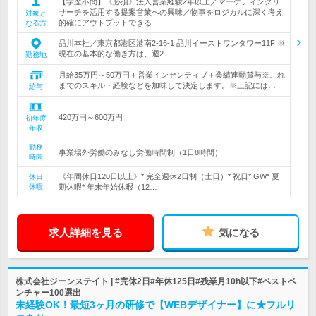
【学歴不問】《必須》法人営業経験2年以上／マーケティングリ
サーチを活用する提案営業への興味／物事をロジカルに深く考え
対象と
的確にアウトプットできる
なる方
品川本社／東京都港区港南2-16-1 品川イーストワンタワー11F ※
現在の基本的な働き方は、週2…
勤務地
月給35万円～50万円＋営業インセンティブ＋業績連動賞与※これ
までのスキル・経験などを加味して決定します。※上記には…
給与
420万円～600万円
初年度
年収
勤務
事業場外労働のみなし労働時間制（1日8時間）
時間
《年間休日120日以上》* 完全週休2日制（土日）* 祝日* GW* 夏
休日
休暇
期休暇* 年末年始休暇（12…
求人詳細を見る
気になる
株式会社ジーンステイト | #完休2日#年休125日#残業月10h以下#ベストベ
ンチャー100選出
未経験OK！最短3ヶ月の研修で【WEBデザイナー】に★フルリ