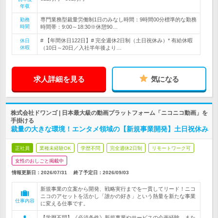
年収
専門業務型裁量労働制1日のみなし時間：9時間00分標準的な勤務
勤務
時間
時間帯：9:00～18:30※休憩90…
# 【年間休日122日】# 完全週休2日制（土日祝休み）* 有給休暇
休日
休暇
（10日～20日／入社半年後より…
求人詳細を見る
気になる
株式会社ドワンゴ | 日本最大級の動画プラットフォーム「ニコニコ動画」を
手掛ける
裁量の大きな環境！エンタメ領域の【新規事業開発】土日祝休み
正社員
業種未経験OK
学歴不問
完全週休2日制
リモートワーク可
女性のおしごと掲載中
情報更新日：2026/07/31
終了予定日：
2026/09/03
新規事業の立案から開発、戦略実行までを一貫してリード！ニコ
ニコのアセットを活かし「誰かの好き」という熱量を新たな事業
仕事内容
に変える仕事です。
【学歴不問】《必須条件》新規事業やサービスの企画経験、また