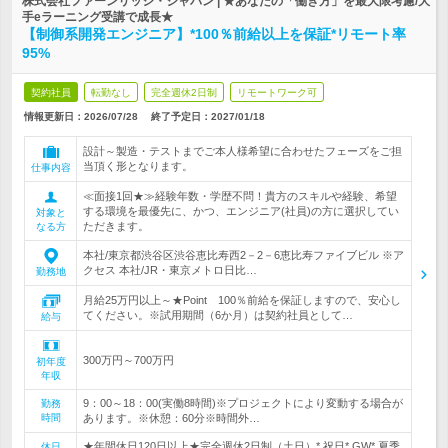
株式会社ファーンリッジ・ジャパン | ★あなたの「働き方」を最大限考慮/大
手eラーニング受講で成長★
【制御系開発エンジニア】*100％前給以上を保証*リモート率
95%
契約社員
転勤なし
完全週休2日制
リモートワーク可
情報更新日：2026/07/28
終了予定日：
2027/01/18
設計～製造・テストまでご本人様希望に合わせたフェーズをご担
当頂く形となります。
仕事内容
≪面接1回★≫経験年数・学歴不問！貴方のスキルや経験、希望
する環境を最優先に、かつ、エンジニア(社員)の方に選択してい
対象と
ただきます。
なる方
本社/東京都渋谷区渋谷恵比寿西2－2－6恵比寿ファイブビル ※ア
クセス 本社/JR・東京メトロ日比…
勤務地
月給25万円以上～★Point 100％前給を保証しますので、安心し
てください。※試用期間（6か月）は契約社員として…
給与
300万円～700万円
初年度
年収
9：00～18：00(実働8時間)※プロジェクトにより変動する場合が
勤務
時間
あります。※休憩：60分※時間外…
★年間休日120日以上★完全週休2日制（土日）* 祝日* GW* 夏季
休日