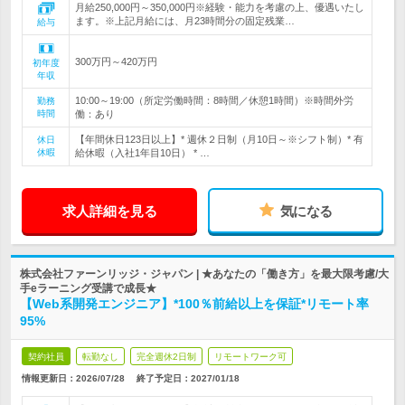
月給250,000円～350,000円※経験・能力を考慮の上、優遇いたし
ます。※上記月給には、月23時間分の固定残業…
給与
300万円～420万円
初年度
年収
10:00～19:00（所定労働時間：8時間／休憩1時間）※時間外労
勤務
時間
働：あり
【年間休日123日以上】* 週休２日制（月10日～※シフト制）* 有
休日
休暇
給休暇（入社1年目10日） * …
求人詳細を見る
気になる
株式会社ファーンリッジ・ジャパン | ★あなたの「働き方」を最大限考慮/大
手eラーニング受講で成長★
【Web系開発エンジニア】*100％前給以上を保証*リモート率
95%
契約社員
転勤なし
完全週休2日制
リモートワーク可
情報更新日：2026/07/28
終了予定日：
2027/01/18