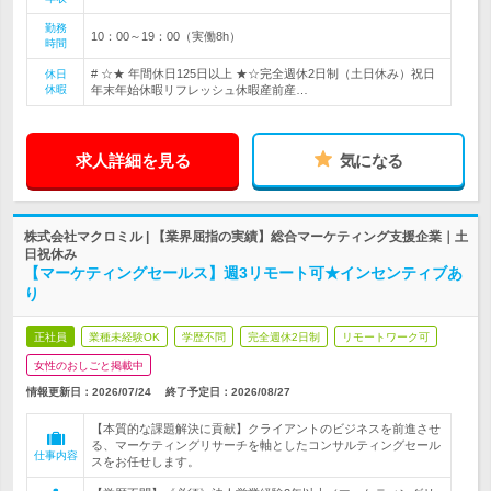
勤務
10：00～19：00（実働8h）
時間
# ☆★ 年間休日125日以上 ★☆完全週休2日制（土日休み）祝日
休日
休暇
年末年始休暇リフレッシュ休暇産前産…
求人詳細を見る
気になる
株式会社マクロミル | 【業界屈指の実績】総合マーケティング支援企業｜土
日祝休み
【マーケティングセールス】週3リモート可★インセンティブあ
り
正社員
業種未経験OK
学歴不問
完全週休2日制
リモートワーク可
女性のおしごと掲載中
情報更新日：2026/07/24
終了予定日：
2026/08/27
【本質的な課題解決に貢献】クライアントのビジネスを前進させ
る、マーケティングリサーチを軸としたコンサルティングセール
仕事内容
スをお任せします。