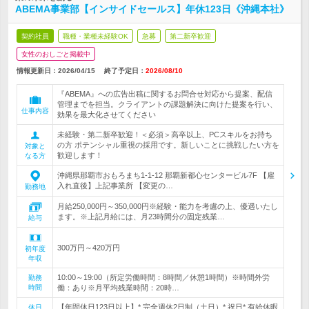
ABEMA事業部【インサイドセールス】年休123日《沖縄本社》
契約社員
職種・業種未経験OK
急募
第二新卒歓迎
女性のおしごと掲載中
情報更新日：2026/04/15
終了予定日：
2026/08/10
『ABEMA』への広告出稿に関するお問合せ対応から提案、配信
管理までを担当。クライアントの課題解決に向けた提案を行い、
仕事内容
効果を最大化させてください
未経験・第二新卒歓迎！＜必須＞高卒以上、PCスキルをお持ち
の方 ポテンシャル重視の採用です。新しいことに挑戦したい方を
対象と
歓迎します！
なる方
沖縄県那覇市おもろまち1-1-12 那覇新都心センタービル7F 【雇
入れ直後】上記事業所 【変更の…
勤務地
月給250,000円～350,000円※経験・能力を考慮の上、優遇いたし
ます。※上記月給には、月23時間分の固定残業…
給与
300万円～420万円
初年度
年収
10:00～19:00（所定労働時間：8時間／休憩1時間）※時間外労
勤務
時間
働：あり※月平均残業時間：20時…
【年間休日123日以上】* 完全週休2日制（土日）* 祝日* 有給休暇
休日