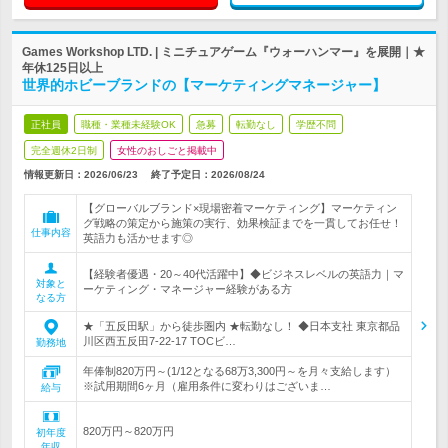
Games Workshop LTD. | ミニチュアゲーム『ウォーハンマー』を展開｜★
年休125日以上
世界的ホビーブランドの【マーケティングマネージャー】
正社員
職種・業種未経験OK
急募
転勤なし
学歴不問
完全週休2日制
女性のおしごと掲載中
情報更新日：2026/06/23
終了予定日：
2026/08/24
【グローバルブランド×現場密着マーケティング】マーケティン
グ戦略の策定から施策の実行、効果検証までを一貫してお任せ！
仕事内容
英語力も活かせます◎
【経験者優遇・20～40代活躍中】◆ビジネスレベルの英語力｜マ
対象と
ーケティング・マネージャー経験がある方
なる方
★「五反田駅」から徒歩圏内 ★転勤なし！ ◆日本支社 東京都品
川区西五反田7-22-17 TOCビ…
勤務地
年俸制820万円～(1/12となる68万3,300円～を月々支給します）
※試用期間6ヶ月（雇用条件に変わりはございま…
給与
820万円～820万円
初年度
年収