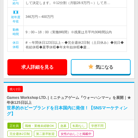
して決定します。※12分割（月額28.9万円～）して月…
給与
346万円～400万円
初年度
年収
勤務
9：00～18：00（実働8時間）※残業は月平均30時間以内
時間
# ～年間休日123日以上～◆完全週休2日制（土日休み）◆祝日◆
休日
休暇
有給休暇◆夏季休暇◆年末年始休暇◆慶…
求人詳細を見る
気になる
残り2日
Games Workshop LTD. | ミニチュアゲーム『ウォーハンマー』を展開｜★
年休125日以上
世界的ホビーブランドを日本国内に発信！【SNSマーケティン
グ】
正社員
職種・業種未経験OK
急募
転勤なし
学歴不問
完全週休2日制
第二新卒歓迎
女性のおしごと掲載中