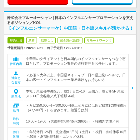
株式会社ブルーオーシャン | 日本のインフルエンサープロモーションを支え
るポジション／KOL
【インフルエンサーマーケ】中国語・日本語スキルが活かせる！
契約社員
急募
転勤なし
完全週休2日制
リモートワーク可
情報更新日：2026/07/21
終了予定日：
2027/01/11
中華圏のクライアントと日本国内のインフルエンサーをつなぐ窓
口として、プロモーション案件の進行管理をお任せします。
仕事内容
＜必須＞大卒以上、中国語ネイティブ・日本語上級レベルで、日
対象と
本の広告・インフルエンサー業界経験をお持ちの方
なる方
本社：東京都中央区八丁堀2丁目25-10 三信八丁堀ビル5F 東京
メトロ日比谷線／八丁堀駅 A4出…
勤務地
・月給250,000円～300,000円※上記月給には固定残業代30時間分
（47,500円～）を含みます。超過分は別…
給与
勤務
10:00～19:00 （労働時間8時間/休憩60分）・時間外労働／有
時間
・年間休日125日・完全週休2日制（土日）・祝日・有給休暇10日
休日
休暇
～20日・夏期休暇3日・エンタメ休暇…