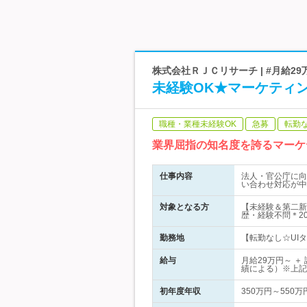
株式会社ＲＪＣリサーチ | #月給29
未経験OK★マーケティン
職種・業種未経験OK
急募
転勤
業界屈指の知名度を誇るマーケ
仕事内容
法人・官公庁に向
い合わせ対応が中
対象となる方
【未経験＆第二新
歴・経験不問＊2
勤務地
【転勤なし☆UIタ
給与
月給29万円～ 
績による）※上記
初年度年収
350万円～550万