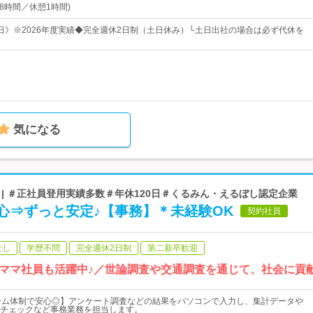
実働8時間／休憩1時間)
26日》※2026年度実績◆完全週休2日制（土日休み）└土日出社の場合は必ず代休を
気になる
| ＃正社員登用実績多数＃年休120日＃くるみん・えるぼし認定企業
心⇒ずっと安定♪【事務】＊未経験OK
契約社員
なし
学歴不問
完全週休2日制
第二新卒歓迎
ママ社員も活躍中♪／世論調査や交通調査を通じて、社会に貢
ーム体制で安心◎】アンケート調査などの結果をパソコンで入力し、集計データや
チェックなど事務業務を担当します。