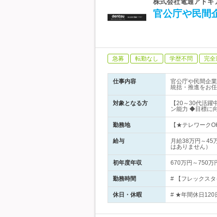
株式会社電通アドギ
官公庁や民間
急募
転勤なし
学歴不問
完全
仕事内容
官公庁や民間企業
統括・推進をお任
対象となる方
【20～30代活
ン能力 ◆目標に
勤務地
【★テレワークOK
給与
月給38万円～4
はありません）
初年度年収
670万円～750万
勤務時間
# 【フレックスタイ
休日・休暇
# ★年間休日12