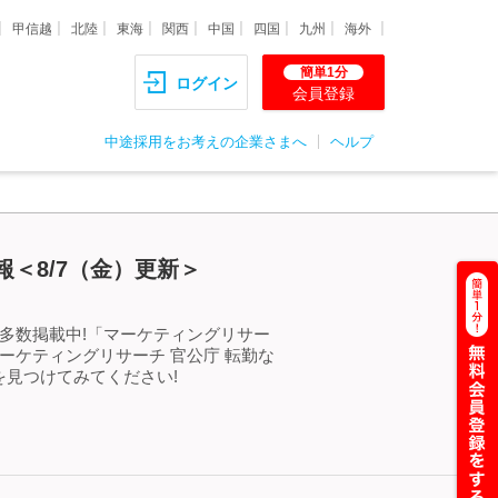
甲信越
北陸
東海
関西
中国
四国
九州
海外
簡単1分
ログイン
会員登録
中途採用をお考えの企業さまへ
ヘルプ
＜8/7（金）更新＞
多数掲載中!「マーケティングリサー
ーケティングリサーチ 官公庁 転勤な
見つけてみてください!