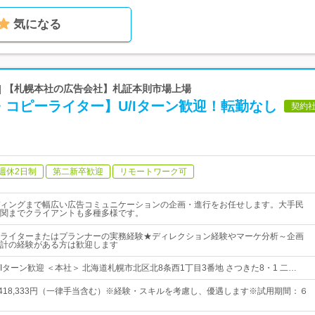
気になる
| 【札幌本社の広告会社】札証本則市場上場
コピーライター】U/Iターン歓迎！転勤なし
契約
週休2日制
第二新卒歓迎
リモートワーク可
ィングまで幅広い広告コミュニケーションの企画・進行をお任せします。大手民
関までクライアントも多種多様です。
ライターまたはプランナーの実務経験★ディレクション経験やマーケ分析～企画
計の経験がある方は歓迎します
Iターン歓迎 ＜本社＞ 北海道札幌市北区北8条西1丁目3番地 さつきた8・1 二…
円～418,333円（一律手当含む）※経験・スキルを考慮し、優遇します※試用期間：６