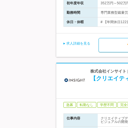
初年度年収
352万円～502万
勤務時間
専門業務型裁量労働
休日・休暇
# 【年間休日12
求人詳細を見る
株式会社インサイト 
【クリエイティ
急募
転勤なし
学歴不問
完全
仕事内容
クリエイティブデ
ビジュアルの開発