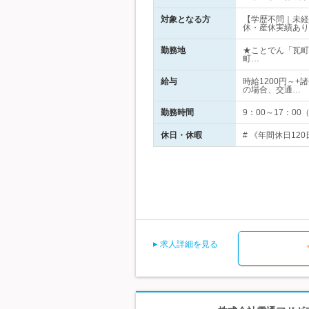
対象となる方
【学歴不問｜未経
休・産休実績あり
勤務地
★ことでん「瓦町
町…
給与
時給1200円～+
の場合、交通…
勤務時間
9：00～17：0
休日・休暇
# 《年間休日12
求人詳細を見る