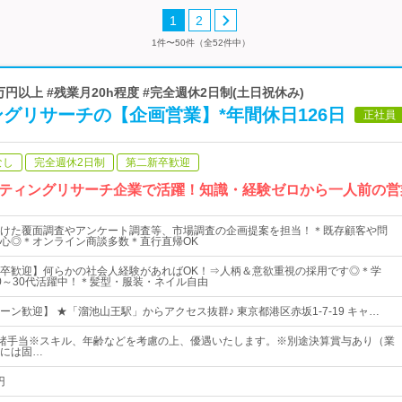
1
2
1件〜50件（全52件中）
万円以上 #残業月20h程度 #完全週休2日制(土日祝休み)
グリサーチの【企画営業】*年間休日126日
正社員
なし
完全週休2日制
第二新卒歓迎
ティングリサーチ企業で活躍！知識・経験ゼロから一人前の営
けた覆面調査やアンケート調査等、市場調査の企画提案を担当！＊既存顧客や問
心◎＊オンライン商談多数＊直行直帰OK
卒歓迎】何らかの社会人経験があればOK！⇒人柄＆意欲重視の採用です◎＊学
0～30代活躍中！＊髪型・服装・ネイル自由
ーン歓迎】 ★「溜池山王駅」からアクセス抜群♪ 東京都港区赤坂1-7-19 キャ…
＋ 諸手当※スキル、年齢などを考慮の上、優遇いたします。※別途決算賞与あり（業
には固…
円