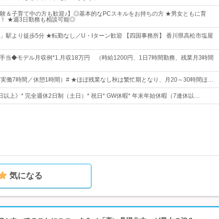
験＆子育て中の方も歓迎♪】◎基本的なPCスキルをお持ちの方 ★男女ともに育
！ ★週3日勤務も相談可能◎
」駅より徒歩5分 ★転勤なし／U・Iターン歓迎 【四国事務所】 香川県高松市塩屋
諸手当◆モデル月収例*1.月収18万円 （時給1200円、1日7時間勤務、残業月3時間
0（実働7時間／休憩1時間）# ★ほぼ残業なし秋は繁忙期となり、月20～30時間ほ…
0日以上》* 完全週休2日制（土日）* 祝日* GW休暇* 年末年始休暇（7連休以…
気になる