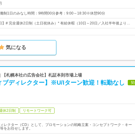
円
制1日のみなし時間：9時間00分参考：9:00～18:30※休憩90分
2日】# 完全週休2日制（土日祝休み）* 有給休暇（10日～20日／入社半年後より…
気になる
| 【札幌本社の広告会社】札証本則市場上場
ブディレクター】※U/Iターン歓迎！転勤なし
契
週休2日制
リモートワーク可
ィレクター（CD）として、プロモーションの戦略立案・コンセプトワーク・キー
等をお任せします。