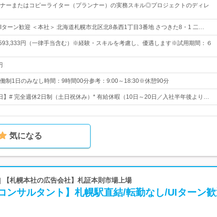
ナーまたはコピーライター（プランナー）の実務スキル◎プロジェクトのディレ
Iターン歓迎 ＜本社＞ 北海道札幌市北区北8条西1丁目3番地 さつきた8・1 二…
円～593,333円（一律手当含む）※経験・スキルを考慮し、優遇します※試用期間：６
円
制1日のみなし時間：9時間00分参考：9:00～18:30※休憩90分
2日】# 完全週休2日制（土日祝休み）* 有給休暇（10日～20日／入社半年後より…
気になる
| 【札幌本社の広告会社】札証本則市場上場
コンサルタント】札幌駅直結/転勤なし/UIターン歓