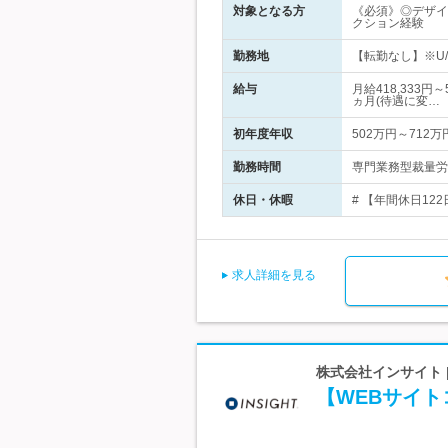
対象となる方
《必須》◎デザイ
クション経験
勤務地
【転勤なし】※U/
給与
月給418,333
ヵ月(待遇に変…
初年度年収
502万円～712万
勤務時間
専門業務型裁量労働
休日・休暇
# 【年間休日12
求人詳細を見る
株式会社インサイト 
【WEBサイト