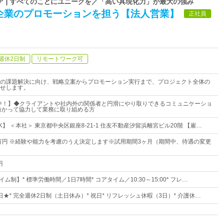
ア | すべてのことにユニークを／「高い具現化力」が最大の強み
企業のプロモーションを担う【法人営業】
正社員
週休2日制
リモートワーク可
の課題解決に向け、戦略立案からプロモーション実行まで、プロジェクト全体の
せします。
躍中！】◆クライアントや社内外の関係者と円滑にやり取りできるコミュニケーショ
向かって協力して業務に取り組める方
】 ＜本社＞ 東京都中央区銀座8-21-1 住友不動産汐留浜離宮ビル20階 【雇…
5万円 ※経験や能力を考慮のうえ決定します※試用期間3ヶ月（期間中、待遇の変更
円
ム制】* 標準労働時間／1日7時間* コアタイム／10:30～15:00* フレ…
0日★* 完全週休2日制（土日休み）* 祝日* リフレッシュ休暇（3日）* 介護休…