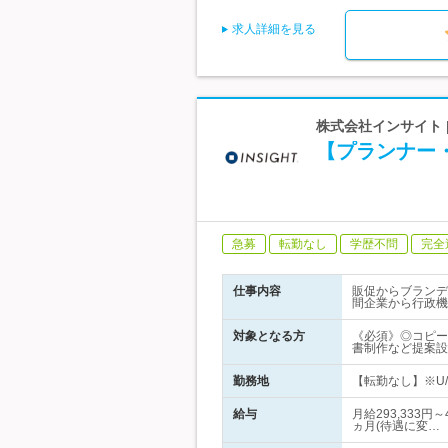
求人詳細を見る
株式会社インサイト 
【プランナー・
急募
転勤なし
学歴不問
完全
仕事内容
販促からブランデ
間企業から行政機
対象となる方
《必須》◎コピー
書制作など提案設
勤務地
【転勤なし】※U/
給与
月給293,333
ヵ月(待遇に変…