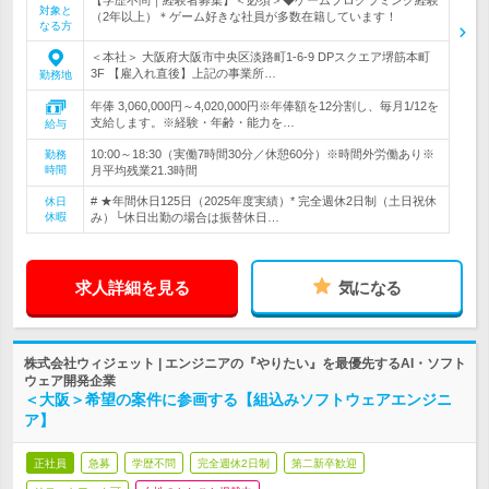
【学歴不問｜経験者募集】＜必須＞◆ゲームプログラミング経験
対象と
（2年以上）＊ゲーム好きな社員が多数在籍しています！
なる方
＜本社＞ 大阪府大阪市中央区淡路町1-6-9 DPスクエア堺筋本町
3F 【雇入れ直後】上記の事業所…
勤務地
年俸 3,060,000円～4,020,000円※年俸額を12分割し、毎月1/12を
支給します。※経験・年齢・能力を…
給与
10:00～18:30（実働7時間30分／休憩60分）※時間外労働あり※
勤務
時間
月平均残業21.3時間
# ★年間休日125日（2025年度実績）* 完全週休2日制（土日祝休
休日
休暇
み）└休日出勤の場合は振替休日…
求人詳細を見る
気になる
株式会社ウィジェット | エンジニアの『やりたい』を最優先するAI・ソフト
ウェア開発企業
＜大阪＞希望の案件に参画する【組込みソフトウェアエンジニ
ア】
正社員
急募
学歴不問
完全週休2日制
第二新卒歓迎