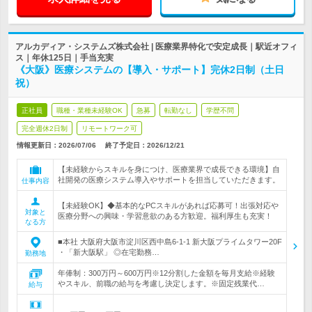
アルカディア・システムズ株式会社 | 医療業界特化で安定成長｜駅近オフィ
ス｜年休125日｜手当充実
《大阪》医療システムの【導入・サポート】完休2日制（土日
祝）
正社員
職種・業種未経験OK
急募
転勤なし
学歴不問
完全週休2日制
リモートワーク可
情報更新日：2026/07/06
終了予定日：
2026/12/21
【未経験からスキルを身につけ、医療業界で成長できる環境】自
社開発の医療システム導入やサポートを担当していただきます。
仕事内容
【未経験OK】◆基本的なPCスキルがあれば応募可！出張対応や
対象と
医療分野への興味・学習意欲のある方歓迎。福利厚生も充実！
なる方
■本社 大阪府大阪市淀川区西中島6-1-1 新大阪プライムタワー20F
・「新大阪駅」 ◎在宅勤務…
勤務地
年俸制：300万円～600万円※12分割した金額を毎月支給※経験
やスキル、前職の給与を考慮し決定します。※固定残業代…
給与