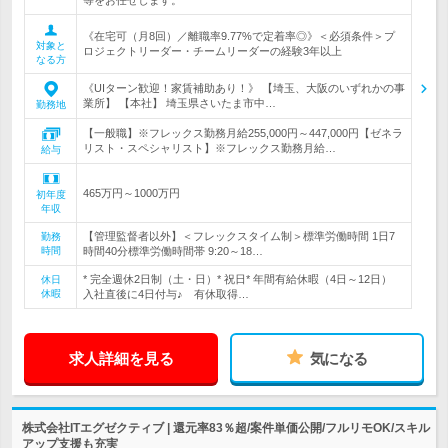
等をお任せします。
《在宅可（月8回）／離職率9.77%で定着率◎》＜必須条件＞プ
対象と
ロジェクトリーダー・チームリーダーの経験3年以上
なる方
《UIターン歓迎！家賃補助あり！》 【埼玉、大阪のいずれかの事
業所】 【本社】 埼玉県さいたま市中…
勤務地
【一般職】※フレックス勤務月給255,000円～447,000円【ゼネラ
リスト・スペシャリスト】※フレックス勤務月給…
給与
465万円～1000万円
初年度
年収
【管理監督者以外】＜フレックスタイム制＞標準労働時間 1日7
勤務
時間
時間40分標準労働時間帯 9:20～18…
* 完全週休2日制（土・日）* 祝日* 年間有給休暇（4日～12日）
休日
休暇
入社直後に4日付与♪ 有休取得…
求人詳細を見る
気になる
株式会社ITエグゼクティブ | 還元率83％超/案件単価公開/フルリモOK/スキル
アップ支援も充実