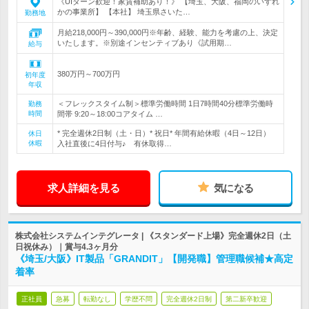
《UIターン歓迎！家賃補助あり！》 【埼玉、大阪、福岡のいずれ
かの事業所】 【本社】 埼玉県さいた…
勤務地
月給218,000円～390,000円※年齢、経験、能力を考慮の上、決定
いたします。※別途インセンティブあり《試用期…
給与
380万円～700万円
初年度
年収
＜フレックスタイム制＞標準労働時間 1日7時間40分標準労働時
勤務
時間
間帯 9:20～18:00コアタイム …
* 完全週休2日制（土・日）* 祝日* 年間有給休暇（4日～12日）
休日
休暇
入社直後に4日付与♪ 有休取得…
求人詳細を見る
気になる
株式会社システムインテグレータ | 《スタンダード上場》完全週休2日（土
日祝休み）｜賞与4.3ヶ月分
《埼玉/大阪》IT製品「GRANDIT」【開発職】管理職候補★高定
着率
正社員
急募
転勤なし
学歴不問
完全週休2日制
第二新卒歓迎