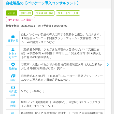
自社製品の【パッケージ導入コンサルタント】
正社員
学歴不問
完全週休2日制
リモートワーク可
女性のおしごと掲載中
情報更新日：2026/07/31
終了予定日：
2026/09/03
自社パッケージ製品の導入に関する業務をご担当いただきます。
★製品例⇒ローコード開発プラットフォーム・文書管理システ
仕事内容
ム・Web購買システムなど
【経験者を募集！さまざまな業種のお客様のビジネス支援に貢
献】★学歴不問 ★年間休日120日以上！完全週休2日制 ★男女と
対象と
もに育休の取得実績あり
なる方
◎東京・大阪いずれかでの勤務 在宅勤務制度あり（入社当初3か
月は週1回在宅勤務が可能） [1]ロー…
勤務地
日給月給322,400円～546,000円[1]ローコード開発プラットフォー
ムなどの導入東京／日給月給322,400…
給与
582万円～878万円
初年度
年収
8:30～17:15(労働時間1日7時間45分、休憩60分)※フレックスタ
勤務
時間
イム制あり(コアタイム11…
# 年間休日122日* 完全週休2日制(土・日)* 祝日* 年末年始休暇* 年
休日