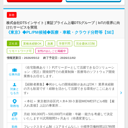
新着
株式会社DTSインサイト | 東証プライム上場DTSグループ｜IoTの世界に向
けたサービスを実現
《東京》◆PL/PM候補◆医療・車載・クラウド分野等【SE】
正社員
業種未経験OK
急募
学歴不問
完全週休2日制
リモートワーク可
女性のおしごと掲載中
情報更新日：2026/05/12
終了予定日：
2026/11/02
《在宅勤務あり！》PJTリーダーとして活躍できる◎ソリューシ
ョン（受託）開発部門での産業制御・医療等のソフトウェア開発
仕事内容
業務をお任せします。
【経験者募集】◆何かしらの開発経験があればOK！ 業界未経験
の方も歓迎です！経験を活かして活躍できる環境がここにありま
対象と
す♪
なる方
＜本社＞ 東京都渋谷区代々木4-30-3 新宿MIDWESTビル8階 【雇
入れ直後】上記の事業所…
勤務地
月給 300,000円～500,000円※経験・年齢・能力を考慮して決定
いたします※試用期間3ヶ月あり（待遇変更なし…
給与
フレックスタイム制（コアタイムなし）※標準労働時間1日7時間
勤務