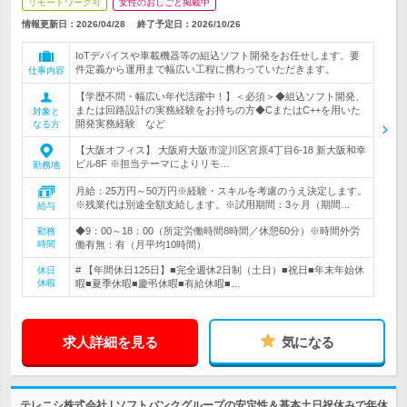
リモートワーク可
女性のおしごと掲載中
情報更新日：2026/04/28
終了予定日：
2026/10/26
IoTデバイスや車載機器等の組込ソフト開発をお任せします。要
件定義から運用まで幅広い工程に携わっていただきます。
仕事内容
【学歴不問・幅広い年代活躍中！】＜必須＞◆組込ソフト開発、
または回路設計の実務経験をお持ちの方◆CまたはC++を用いた
対象と
開発実務経験 など
なる方
【大阪オフィス】 大阪府大阪市淀川区宮原4丁目6‐18 新大阪和幸
ビル8F ※担当テーマによりリモ…
勤務地
月給：25万円～50万円※経験・スキルを考慮のうえ決定します。
※残業代は別途全額支給します。※試用期間：3ヶ月（期間…
給与
◆9：00～18：00（所定労働時間8時間／休憩60分）※時間外労
勤務
時間
働有無：有（月平均10時間）
# 【年間休日125日】■完全週休2日制（土日）■祝日■年末年始休
休日
休暇
暇■夏季休暇■慶弔休暇■有給休暇■…
求人詳細を見る
気になる
テレニシ株式会社 | ソフトバンクグループの安定性＆基本土日祝休みで年休