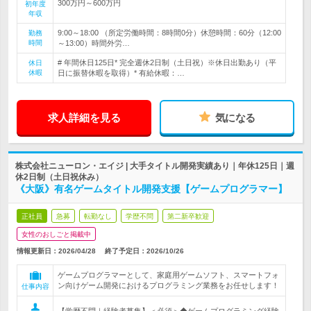
300万円～600万円
初年度
年収
9:00～18:00 （所定労働時間：8時間0分）休憩時間：60分（12:00
勤務
時間
～13:00）時間外労…
# 年間休日125日* 完全週休2日制（土日祝）※休日出勤あり（平
休日
休暇
日に振替休暇を取得）* 有給休暇：…
求人詳細を見る
気になる
株式会社ニューロン・エイジ | 大手タイトル開発実績あり｜年休125日｜週
休2日制（土日祝休み）
《大阪》有名ゲームタイトル開発支援【ゲームプログラマー】
正社員
急募
転勤なし
学歴不問
第二新卒歓迎
女性のおしごと掲載中
情報更新日：2026/04/28
終了予定日：
2026/10/26
ゲームプログラマーとして、家庭用ゲームソフト、スマートフォ
ン向けゲーム開発におけるプログラミング業務をお任せします！
仕事内容