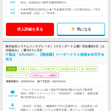
時間
50分／休憩60分※標準労働時間帯9:0…
# ★年間休日128日以上★* 完全週休2日制（土日祝日休み）* 年次
休日
休暇
有給休暇（15日～）* 年末年…
求人詳細を見る
気になる
株式会社システムインテグレータ | 《スタンダード上場》完全週休2日（土
日祝休み）｜賞与4.3ヶ月分
IT製品「GRANDIT」【開発職】リーダークラス候補★在宅可★
埼玉
正社員
急募
転勤なし
学歴不問
完全週休2日制
第二新卒歓迎
リモートワーク可
女性のおしごと掲載中
情報更新日：2026/07/24
終了予定日：
2027/01/14
《フレックスタイム制｜有給平均取得日数14.31日で取得率
86%》ERPパッケージソフト「GRANDIT」の開発で、顧客先業
仕事内容
務の効率化をお任せ。
《在宅可（月8回）／離職率9.77%で定着率◎》＜必須条件＞PL
対象と
経験もしくは業務システムの要件定義～導入フェーズの経験