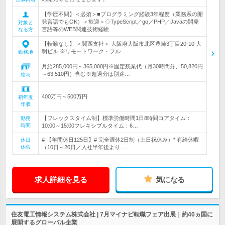
【学歴不問】＜必須＞■プログラミング経験3年程度（業務系の開
発言語でもOK）＜歓迎＞◇TypeScript／go／PHP／Javaの開発
対象と
言語等のWEB関連技術経験
なる方
【転勤なし】 ＜関西支社＞ 大阪府大阪市北区豊崎3丁目20‐10 大
明ビル ※リモートワーク・フル…
勤務地
月給285,000円～365,000円※固定残業代（月30時間分、50,820円
～63,510円）含む※超過分は別途…
給与
400万円～500万円
初年度
年収
【フレックスタイム制】標準労働時間1日8時間コアタイム：
勤務
時間
10:00～15:00フレキシブルタイム：6…
# 【年間休日125日】# 完全週休2日制（土日祝休み）* 有給休暇
休日
休暇
（10日～20日／入社半年後より…
求人詳細を見る
気になる
住友電工情報システム株式会社 | 7月マイナビ転職フェア出展｜約40ヵ国に
展開するグローバル企業