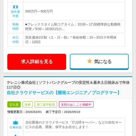
300万円～800万円
初年度
年収
■フレックスタイム制コアタイム：10:00～17:00標準的な勤務時
勤務
時間
間帯／9:00～18:001日の…
完全週休2日制（土・日・祝）* 有給休暇：10～20日※年間休
休日
休暇
日：120日
求人詳細を見る
気になる
テレニシ株式会社 | ソフトバンクグループの安定性＆基本土日祝休みで年休
117日◎
自社クラウドサービスの【開発エンジニア／プログラマー】
正社員
急募
第二新卒歓迎
女性のおしごと掲載中
情報更新日：2026/04/01
終了予定日：
2026/09/10
当社開発のクラウドサービス「IT点呼キーパー」などの自社サー
ビスの企画、開発、保守をお任せします！
仕事内容