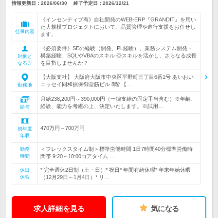
情報更新日：2026/06/30
終了予定日：
2026/12/21
《インセンティブ有》自社開発のWEB-ERP『GRANDIT』を用い
た大規模プロジェクトにおいて、品質管理や進行支援をお任せし
仕事内容
ます。
《必須要件》SEの経験（開発、PL経験）、業務システム開発・
構築経験、SQLやVBAのスキル ◎スキルを活かし、さらなる成長
対象と
を目指しませんか？
なる方
【大阪支社】 大阪府大阪市中央区平野町三丁目6番1号 あいおい
ニッセイ同和損保御堂筋ビル 8階 【…
勤務地
月給238,200円～390,000円（一律支給の固定手当含む）※年齢、
経験、能力を考慮の上、決定いたします。※試用…
給与
470万円～700万円
初年度
年収
＜フレックスタイム制＞標準労働時間 1日7時間40分標準労働時
勤務
時間
間帯 9:20～18:00コアタイム …
* 完全週休2日制（土・日）* 祝日* 年間有給休暇* 年末年始休暇
休日
休暇
（12月29日～1月4日）* リ…
求人詳細を見る
気になる