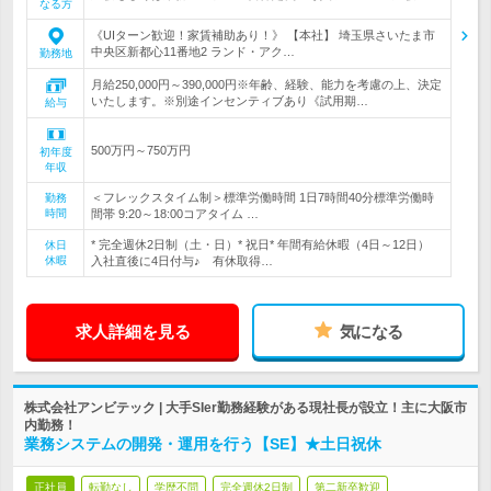
なる方
《UIターン歓迎！家賃補助あり！》 【本社】 埼玉県さいたま市
中央区新都心11番地2 ランド・アク…
勤務地
月給250,000円～390,000円※年齢、経験、能力を考慮の上、決定
いたします。※別途インセンティブあり《試用期…
給与
500万円～750万円
初年度
年収
＜フレックスタイム制＞標準労働時間 1日7時間40分標準労働時
勤務
時間
間帯 9:20～18:00コアタイム …
* 完全週休2日制（土・日）* 祝日* 年間有給休暇（4日～12日）
休日
休暇
入社直後に4日付与♪ 有休取得…
求人詳細を見る
気になる
株式会社アンビテック | 大手SIer勤務経験がある現社長が設立！主に大阪市
内勤務！
業務システムの開発・運用を行う【SE】★土日祝休
正社員
転勤なし
学歴不問
完全週休2日制
第二新卒歓迎