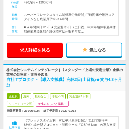
420万円～1200万円
初年度
年収
スーパーフレックスタイム制標準労働時間／7時間45分勤務コア
勤務
時間
タイムなし残業月平均23.4時間
# ★年間休日125日★完全週休2日（土日祝）年末年始休暇夏期休
休日
休暇
暇産前産後休暇介護休暇有給休暇初年度…
求人詳細を見る
気になる
株式会社システムインテグレータ | 《スタンダード上場の安定企業》企業の
業務の効率化・改善を図る
自社ITプロダクト【導入支援職】完休2日(土日祝)★賞与4.3ヶ月
分
正社員
急募
転勤なし
学歴不問
完全週休2日制
リモートワーク可
女性のおしごと掲載中
情報更新日：2026/07/24
終了予定日：
2027/01/14
《フレックスタイム制｜有給平均取得日数14.31日で取得率
86%》統合型プロジェクト管理ツール「OBPM Neo」の導入支援
仕事内容