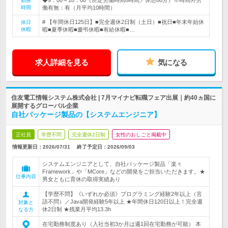
◆9：00～18：00（所定労働時間8時間／休憩60分）※時間外労
勤務
時間
働有無：有（月平均10時間）
# 【年間休日125日】■完全週休2日制（土日）■祝日■年末年始休
休日
休暇
暇■夏季休暇■慶弔休暇■有給休暇■…
求人詳細を見る
気になる
住友電工情報システム株式会社 | 7月マイナビ転職フェア出展｜約40ヵ国に
展開するグローバル企業
自社パッケージ製品の【システムエンジニア】
正社員
学歴不問
完全週休2日制
女性のおしごと掲載中
情報更新日：2026/07/31
終了予定日：
2026/09/03
システムエンジニアとして、自社パッケージ製品「楽々
Framework」や「MCore」などの開発をご担当いただきます。★
仕事内容
男女ともに育休の取得実績あり
【学歴不問】《いずれか必須》プログラミング経験2年以上（言
語不問）／Java開発経験5年以上 ★年間休日120日以上！完全週
対象と
休2日制 ★残業月平均13.3h
なる方
在宅勤務制度あり（入社当初3か月は週1回在宅勤務が可能） 本