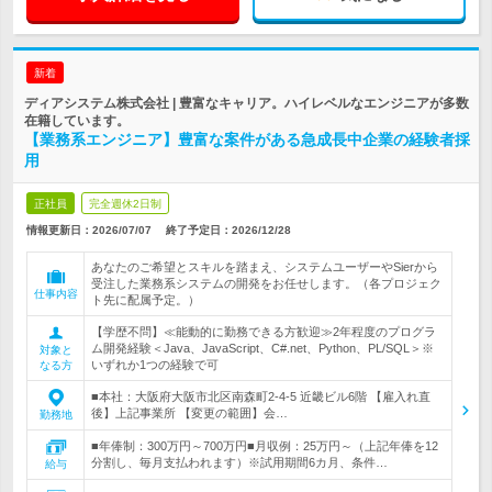
新着
ディアシステム株式会社 | 豊富なキャリア。ハイレベルなエンジニアが多数
在籍しています。
【業務系エンジニア】豊富な案件がある急成長中企業の経験者採
用
正社員
完全週休2日制
情報更新日：2026/07/07
終了予定日：
2026/12/28
あなたのご希望とスキルを踏まえ、システムユーザーやSierから
受注した業務系システムの開発をお任せします。（各プロジェク
仕事内容
ト先に配属予定。）
【学歴不問】≪能動的に勤務できる方歓迎≫2年程度のプログラ
ム開発経験＜Java、JavaScript、C#.net、Python、PL/SQL＞※
対象と
いずれか1つの経験で可
なる方
■本社：大阪府大阪市北区南森町2-4-5 近畿ビル6階 【雇入れ直
後】上記事業所 【変更の範囲】会…
勤務地
■年俸制：300万円～700万円■月収例：25万円～（上記年俸を12
分割し、毎月支払われます）※試用期間6カ月、条件…
給与