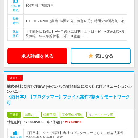
300万円～700万円
初年度
年収
勤務
■09:30～18:00（実働7時間45分、休憩45分）時間外労働有無：有
時間
【年間休日120日】■完全週休二日制（土・日・祝）■GW休暇■夏
休日
休暇
季休暇・年末年始休暇（5日）■産前・…
求人詳細を見る
気になる
残り1日
株式会社JOINT CREW | 子供たちの笑顔創出に取り組むITソリューションカ
ンパニー
《西日本》【プログラマー】プライム案件7割★リモートワーク
可
正社員
転勤なし
学歴不問
完全週休2日制
リモートワーク可
情報更新日：2026/05/13
終了予定日：
2026/08/10
【西日本エリアで活躍】当社のプログラマーとして、顧客先案件
の開発等をお任せします。
仕事内容