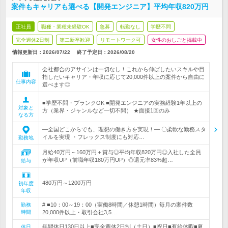
案件もキャリアも選べる【開発エンジニア】平均年収820万円
正社員
職種・業種未経験OK
急募
転勤なし
学歴不問
完全週休2日制
第二新卒歓迎
リモートワーク可
女性のおしごと掲載中
情報更新日：2026/07/22
終了予定日：
2026/08/20
会社都合のアサインは一切なし！これから伸ばしたいスキルや目
指したいキャリア・年収に応じて20,000件以上の案件から自由に
仕事内容
選べます◎
■学歴不問・ブランクOK ■開発エンジニアの実務経験1年以上の
対象と
方（業界・ジャンルなど一切不問） ★面接1回のみ
なる方
―全国どこからでも、理想の働き方を実現！― 〇柔軟な勤務スタ
イルを実現 ・フレックス制度にも対応…
勤務地
月給40万円～160万円＋賞与◎平均年収820万円◎入社した全員
が年収UP（前職年収180万円UP）◎還元率83%超…
給与
480万円～1200万円
初年度
年収
# ■10：00～19：00（実働8時間／休憩1時間）毎月の案件数
勤務
時間
20,000件以上・取引会社3,5…
年間休日130日以上■完全週休2日制（土日）■祝日■有給休暇■夏
休日