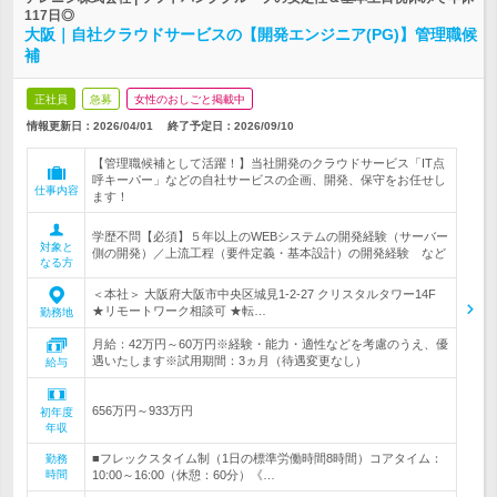
117日◎
大阪｜自社クラウドサービスの【開発エンジニア(PG)】管理職候
補
正社員
急募
女性のおしごと掲載中
情報更新日：2026/04/01
終了予定日：
2026/09/10
【管理職候補として活躍！】当社開発のクラウドサービス「IT点
呼キーパー」などの自社サービスの企画、開発、保守をお任せし
仕事内容
ます！
学歴不問【必須】５年以上のWEBシステムの開発経験（サーバー
対象と
側の開発）／上流工程（要件定義・基本設計）の開発経験 など
なる方
＜本社＞ 大阪府大阪市中央区城見1-2-27 クリスタルタワー14F
★リモートワーク相談可 ★転…
勤務地
月給：42万円～60万円※経験・能力・適性などを考慮のうえ、優
遇いたします※試用期間：3ヵ月（待遇変更なし）
給与
656万円～933万円
初年度
年収
■フレックスタイム制（1日の標準労働時間8時間）コアタイム：
勤務
時間
10:00～16:00（休憩：60分）《…