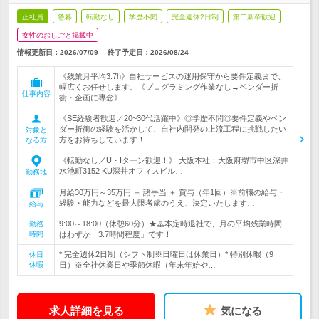
正社員
急募
転勤なし
学歴不問
完全週休2日制
第二新卒歓迎
女性のおしごと掲載中
情報更新日：2026/07/09
終了予定日：
2026/08/24
《残業月平均3.7h》自社サービスの運用保守から要件定義まで、
幅広くお任せします。《プログラミング作業なし→ベンダー折
仕事内容
衝・企画に専念》
《SE経験者歓迎／20~30代活躍中》◎学歴不問◎要件定義やベン
ダー折衝の経験を活かして、自社内開発の上流工程に挑戦したい
対象と
方をお待ちしています！
なる方
《転勤なし／U・Iターン歓迎！》 大阪本社：大阪府堺市中区深井
水池町3152 KU深井オフィスビル…
勤務地
月給30万円～35万円 ＋ 諸手当 ＋ 賞与（年1回）※前職の給与・
経験・能力などを最大限考慮のうえ、決定いたします…
給与
9:00～18:00（休憩60分）★基本定時退社で、月の平均残業時間
勤務
時間
はわずか「3.7時間程度」です！
* 完全週休2日制（シフト制※日曜日は休業日）* 特別休暇（9
休日
休暇
日）※全社休業日や季節休暇（年末年始や…
求人詳細を見る
気になる