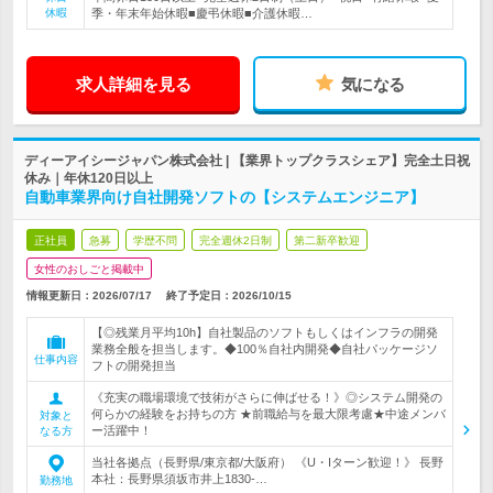
休暇
季・年末年始休暇■慶弔休暇■介護休暇…
求人詳細を見る
気になる
ディーアイシージャパン株式会社 | 【業界トップクラスシェア】完全土日祝
休み｜年休120日以上
自動車業界向け自社開発ソフトの【システムエンジニア】
正社員
急募
学歴不問
完全週休2日制
第二新卒歓迎
女性のおしごと掲載中
情報更新日：2026/07/17
終了予定日：
2026/10/15
【◎残業月平均10h】自社製品のソフトもしくはインフラの開発
業務全般を担当します。◆100％自社内開発◆自社パッケージソ
仕事内容
フトの開発担当
《充実の職場環境で技術がさらに伸ばせる！》◎システム開発の
何らかの経験をお持ちの方 ★前職給与を最大限考慮★中途メンバ
対象と
ー活躍中！
なる方
当社各拠点（長野県/東京都/大阪府） 《U・Iターン歓迎！》 長野
本社：長野県須坂市井上1830-…
勤務地