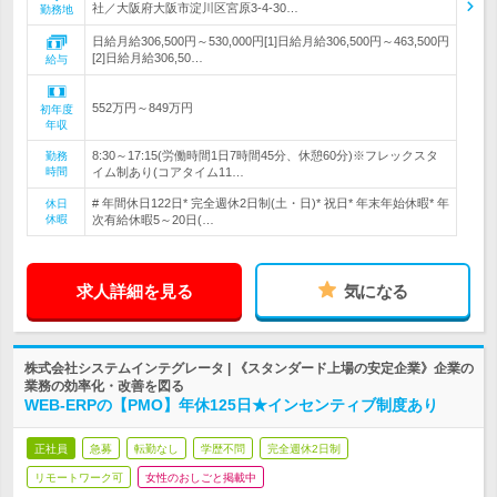
社／大阪府大阪市淀川区宮原3-4-30…
勤務地
日給月給306,500円～530,000円[1]日給月給306,500円～463,500円
[2]日給月給306,50…
給与
552万円～849万円
初年度
年収
8:30～17:15(労働時間1日7時間45分、休憩60分)※フレックスタ
勤務
時間
イム制あり(コアタイム11…
# 年間休日122日* 完全週休2日制(土・日)* 祝日* 年末年始休暇* 年
休日
休暇
次有給休暇5～20日(…
求人詳細を見る
気になる
株式会社システムインテグレータ | 《スタンダード上場の安定企業》企業の
業務の効率化・改善を図る
WEB-ERPの【PMO】年休125日★インセンティブ制度あり
正社員
急募
転勤なし
学歴不問
完全週休2日制
リモートワーク可
女性のおしごと掲載中