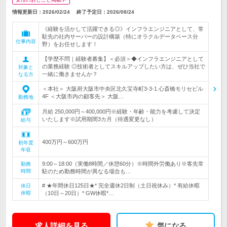
情報更新日：2026/02/24
終了予定日：
2026/08/24
《経験を活かして活躍できる◎》インフラエンジニアとして、常
駐先の社内サーバーの設計構築（特にオラクルデータベース分
仕事内容
野）をお任せします！
【学歴不問｜経験者募集】＜必須＞◆インフラエンジニアとして
の業務経験 ◎技術者としてスキルアップしたい方は、ぜひ当社で
対象と
一緒に働きませんか？
なる方
＜本社＞ 大阪府大阪市中央区北久宝寺町3-3-1 心斎橋モリセビル
4F ＜大阪市内の顧客先＞ 大阪…
勤務地
月給 250,000円～400,000円※経験・年齢・能力を考慮して決定
いたします※試用期間3カ月（待遇変更なし）
給与
400万円～600万円
初年度
年収
9:00～18:00（実働8時間／休憩60分）※時間外労働あり※客先常
勤務
時間
駐のため勤務時間が異なる場合も…
# ★年間休日125日★* 完全週休2日制（土日祝休み）* 有給休暇
休日
休暇
（10日～20日）* GW休暇*…
求人詳細を見る
気になる