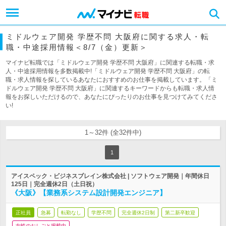
ミドルウェア開発 学歴不問 大阪府に関する求人・転
職・中途採用情報＜8/7（金）更新＞
マイナビ転職では「ミドルウェア開発 学歴不問 大阪府」に関連する転職・求
人・中途採用情報を多数掲載中!「ミドルウェア開発 学歴不問 大阪府」の転
職・求人情報を探しているあなたにおすすめのお仕事を掲載しています。「ミ
ドルウェア開発 学歴不問 大阪府」に関連するキーワードからも転職・求人情
報をお探しいただけるので、あなたにぴったりのお仕事を見つけてみてくださ
い!
1～32件 (全32件中)
1
アイスペック・ビジネスブレイン株式会社 | ソフトウェア開発｜年間休日
125日｜完全週休2日（土日祝）
《大阪》【業務系システム設計開発エンジニア】
正社員
急募
転勤なし
学歴不問
完全週休2日制
第二新卒歓迎
女性のおしごと掲載中