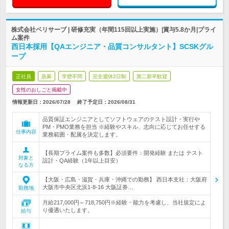
株式会社ベリサーブ | 研修充実（年間115回以上実施）|賞与5.8か月|プライ
ム案件
西日本採用【QAエンジニア・品質コンサルタント】SCSKグル
ープ
正社員
急募
学歴不問
完全週休2日制
第二新卒歓迎
女性のおしごと掲載中
情報更新日：2026/07/28
終了予定日：
2026/08/31
品質保証エンジニアとしてソフトウェアのテスト設計・実行や
PM・PMO業務を担当 ※経験やスキル、志向に応じてお任せする
仕事内容
業務範囲・配属を決定します。
【長期プライム案件も多数】必須要件：開発経験 または テスト
対象と
設計・QA経験（1年以上目安）
なる方
【大阪・広島・滋賀・兵庫・沖縄での勤務】 西日本支社：大阪府
大阪市中央区北浜1-8-16 大阪証券…
勤務地
月給217,000円～718,750円※経験・能力を考慮し、当社規定によ
り優遇いたします。
給与