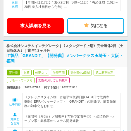
【年間休日117日】* 週休2日制（月9～11日）* 有給休暇（10日～
休日
休暇
20日 ※入社初日から付与）…
求人詳細を見る
気になる
株式会社システムインテグレータ | 《スタンダード上場》完全週休2日（土
日祝休み）｜賞与4.3ヶ月分
IT製品「GRANDIT」【開発職】メンバークラス★埼玉・大阪・
福岡
正社員
急募
転勤なし
学歴不問
完全週休2日制
第二新卒歓迎
リモートワーク可
女性のおしごと掲載中
情報更新日：2026/07/24
終了予定日：
2027/01/14
《フレックスタイム制｜有給平均取得日数14.31日で取得率
86%》ERPパッケージソフト「GRANDIT」の開発で、顧客先業
仕事内容
務の効率化をお任せ。
《在宅可（月8回）／離職率9.77%で定着率◎》＜必須条件＞オ
対象と
ープン系・業務系のシステム開発経験
なる方