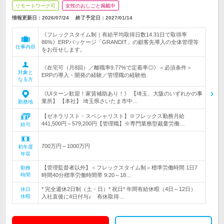
リモートワーク可
女性のおしごと掲載中
情報更新日：2026/07/24
終了予定日：
2027/01/14
《フレックスタイム制｜有給平均取得日数14.31日で取得率
86%》ERPパッケージ「GRANDIT」の顧客先導入の全体管理等
仕事内容
をお任せします。
《在宅可（月8回）／離職率9.77%で定着率◎》＜必須条件＞
対象と
ERPの導入・開発の経験／管理職の経験他
なる方
《UIターン歓迎！家賃補助あり！》 【埼玉、大阪のいずれかの事
業所】 【本社】 埼玉県さいたま市中…
勤務地
【ゼネラリスト・スペシャリスト】※フレックス勤務月給
441,500円～579,200円【管理職】※専門業務型裁量労働…
給与
700万円～1000万円
初年度
年収
【管理監督者以外】＜フレックスタイム制＞標準労働時間 1日7
勤務
時間
時間40分標準労働時間帯 9:20～18…
* 完全週休2日制（土・日）* 祝日* 年間有給休暇（4日～12日）
休日
休暇
入社直後に4日付与♪ 有休取得…