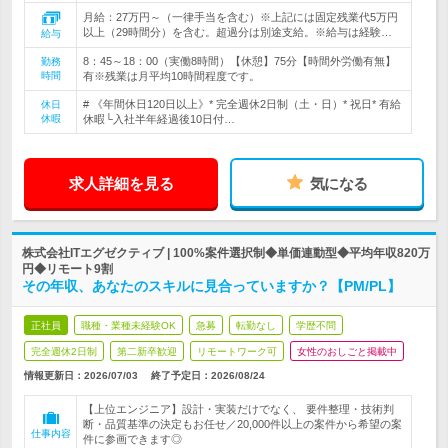
月給：27万円～（一律手当を含む）※上記には固定残業代5万円
以上（29時間分）を含む。超過分は別途支給。※給与は経験…
給与
8：45～18：00（実働8時間）【休憩】75分【時間外労働有無】
勤務
時間
有※残業は月平均10時間程度です。
# 《年間休日120日以上》* 完全週休2日制（土・日）* 祝日* 有給
休日
休暇
休暇└入社半年経過後10日付…
求人詳細を見る
気になる
株式会社ITエグゼクティブ | 100%案件選択制◆単価連動型◆平均年収820万
円◆リモート9割
その年収、あなたのスキルに見合っていますか？【PM/PL】
正社員
職種・業種未経験OK
急募
転勤なし
学歴不問
完全週休2日制
第二新卒歓迎
リモートワーク可
女性のおしごと掲載中
情報更新日：2026/07/03
終了予定日：
2026/08/24
【上位エンジニア】設計・実装だけでなく、 要件整理・技術判
断・品質基準の決定もお任せ／20,000件以上の案件から希望の案
仕事内容
件に参画できます◎