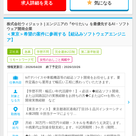
求人詳細を見る
気になる
株式会社ウィジェット | エンジニアの『やりたい』を最優先するAI・ソフト
ウェア開発企業
＜東京＞希望の案件に参画する【組込みソフトウェアエンジニ
ア】
正社員
急募
学歴不問
完全週休2日制
第二新卒歓迎
リモートワーク可
女性のおしごと掲載中
情報更新日：2026/04/28
終了予定日：
2026/10/26
IoTデバイスや車載機器等の組込ソフト開発をお任せします。要
件定義から運用まで幅広い工程に携わっていただきます。
仕事内容
【学歴不問・幅広い年代活躍中！】＜必須＞◆組込ソフト開発、
または回路設計の実務経験をお持ちの方◆CまたはC++を用いた
対象と
開発実務経験 など
なる方
【東京オフィス】 東京都港区港南2丁目15‐1 品川インターシティ
Ａ棟28階 ※担当テーマによりリ…
勤務地
月給：30万円～60万円※経験・スキルを考慮のうえ決定します。
※残業代は別途全額支給します。※試用期間：3ヶ月（期間…
給与