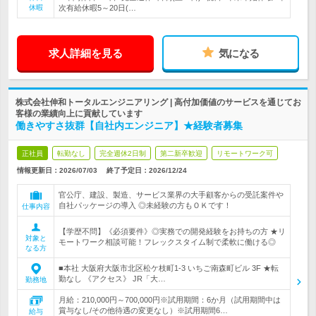
休暇
次有給休暇5～20日(…
求人詳細を見る
気になる
株式会社伸和トータルエンジニアリング | 高付加価値のサービスを通じてお
客様の業績向上に貢献しています
働きやすさ抜群【自社内エンジニア】★経験者募集
正社員
転勤なし
完全週休2日制
第二新卒歓迎
リモートワーク可
情報更新日：2026/07/03
終了予定日：
2026/12/24
官公庁、建設、製造、サービス業界の大手顧客からの受託案件や
自社パッケージの導入 ◎未経験の方もＯＫです！
仕事内容
【学歴不問】《必須要件》◎実務での開発経験をお持ちの方 ★リ
対象と
モートワーク相談可能！フレックスタイム制で柔軟に働ける◎
なる方
■本社 大阪府大阪市北区松ケ枝町1-3 いちご南森町ビル 3F ★転
勤なし 《アクセス》 JR「大…
勤務地
月給：210,000円～700,000円※試用期間：6か月（試用期間中は
賞与なし/その他待遇の変更なし）※試用期間6…
給与