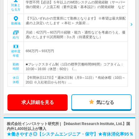
学歴不問【必須】５年以上のWEBシステムの開発経験（サーバー
対象と
側の開発）／上流工程（要件定義・基本設計）の開発経験 など
なる方
【下記いずれかの営業所にて勤務となります】 ※希望は最大限配
慮の上決定いたします ＜本社＞ 大阪府…
勤務地
月給：42万円～60万円※経験・能力・適性などを考慮のうえ、優
遇いたします※試用期間：3ヵ月（待遇変更なし）
給与
656万円～933万円
初年度
年収
■フレックスタイム制（1日の標準労働時間8時間）コアタイム：
勤務
時間
10:00～16:00（休憩：60分）《…
【年間休日117日】* 週休2日制（月9～11日）* 有給休暇（10日～
休日
休暇
20日 ※入社初日から付与）…
求人詳細を見る
気になる
株式会社インバスケット研究所 | 【Inbasket Research Institute, Ltd.】国
内外1,400社以上が導入
★働きやすさ◎【システムエンジニア・保守】★有休消化率95％