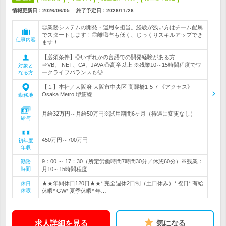
情報更新日：2026/06/05
終了予定日：
2026/11/26
◎業務システムの開発・運用を担当。経験が浅い方はチーム配属
でスタートします！◎離職率も低く、じっくりスキルアップでき
仕事内容
ます！
【必須条件】◎いずれかの言語での開発経験がある方
⇒VB、.NET、C#、JAVA ◎高卒以上 ※残業10～15時間程度でワ
対象と
ークライフバランスも◎
なる方
【１】本社／大阪府 大阪市中央区 高麗橋1-5-7 《アクセス》
Osaka Metro 堺筋線…
勤務地
月給32万円～月給50万円※試用期間6ヶ月（待遇に変更なし）
給与
450万円～700万円
初年度
年収
9：00 ～ 17：30（所定労働時間7時間30分／休憩60分）※残業：
勤務
時間
月10～15時間程度
★★年間休日120日★★* 完全週休2日制（土日休み）* 祝日* 有給
休日
休暇
休暇* GW* 夏季休暇* 年…
求人詳細を見る
気になる