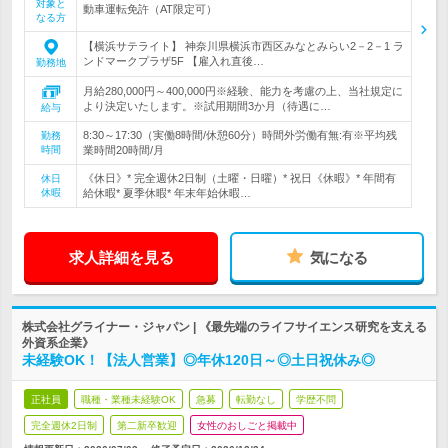
対象と
動車運転免許（AT限定可）
なる方
【横浜サテライト】 神奈川県横浜市西区みなとみらい2－2－1 ラ
ンドマークプラザ5F 【雇入れ直後…
勤務地
月給280,000円～400,000円※経験、能力を考慮の上、当社規定に
より決定いたします。※試用期間3か月（待遇に…
給与
8:30～17:30（実働8時間/休憩60分）時間外労働有無:有※平均残
勤務
時間
業時間20時間/月
《休日》* 完全週休2日制（土曜・日曜）* 祝日《休暇》* 年間有
休日
休暇
給休暇* 夏季休暇* 年末年始休暇…
求人詳細を見る
気になる
株式会社グライナー・ジャパン | 《最先端のライフサイエンス研究を支える
外資系企業》
未経験OK！【法人営業】◎年休120日～◎土日祝休み◎
正社員
職種・業種未経験OK
急募
転勤なし
学歴不問
完全週休2日制
第二新卒歓迎
女性のおしごと掲載中