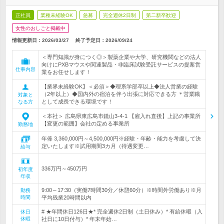
正社員
業種未経験OK
急募
完全週休2日制
第二新卒歓迎
女性のおしごと掲載中
情報更新日：2026/03/27
終了予定日：
2026/09/24
＜専門知識が身につく◎＞製薬企業や大学、研究機関などの法人
向けにPXBマウスや関連製品・非臨床試験受託サービスの提案営
仕事内容
業をお任せします！
【業界未経験OK】＜必須＞◆理系学部卒以上◆法人営業の経験
（2年以上）◆国内外の宿泊を伴う出張に対応できる方 ＊営業職
対象と
として成長できる環境です！
なる方
＜本社＞ 広島県東広島市鏡山3-4-1 【雇入れ直後】上記の事業所
【変更の範囲】会社の定める事業所
勤務地
年俸 3,360,000円～4,500,000円※経験・年齢・能力を考慮して決
定いたします※試用期間3カ月（待遇変更…
給与
336万円～450万円
初年度
年収
9:00～17:30（実働7時間30分／休憩60分）※時間外労働あり※月
勤務
時間
平均残業20時間以内
# ★年間休日126日★* 完全週休2日制（土日休み）* 有給休暇（入
休日
休暇
社日に10日付与）* 年末年始…