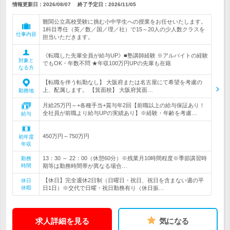
情報更新日：2026/08/07
終了予定日：
2026/11/05
難関公立高校受験に挑む小中学生への授業をお任せいたします。
1科目専任（英／数／国／理／社）で15～20人の少人数クラスを
仕事内容
担当いただきます。
《転職した先輩全員が給与UP》■塾講師経験 ※アルバイトの経験
対象と
でもOK・年数不問 ★年収100万円UPの先輩も在籍
なる方
【転職を伴う転勤なし】 大阪府または名古屋にて希望を考慮の
上、配属します。 【箕面校】 大阪府箕面…
勤務地
月給25万円～+各種手当+賞与年2回【前職以上の給与保証あり！
全社員が前職より給与UPの実績あり】※経験・年齢を考慮…
給与
450万円～750万円
初年度
年収
13：30 ～ 22：00（休憩60分）※残業月10時間程度※季節講習時
勤務
時間
期等は勤務時間帯が異なる場合…
【休日】完全週休2日制（日曜日・祝日、祝日を含まない週の平
休日
休暇
日1日）※交代で日曜・祝日勤務有り（休日振…
求人詳細を見る
気になる