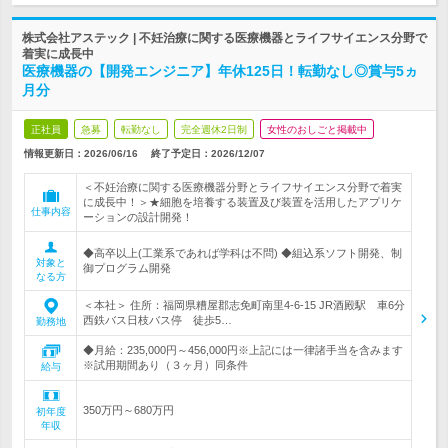
株式会社アステック | 不妊治療に関する医療機器とライフサイエンス分野で
着実に成長中
医療機器の【開発エンジニア】年休125日！転勤なし◎賞与5ヵ
月分
正社員
急募
転勤なし
完全週休2日制
女性のおしごと掲載中
情報更新日：2026/06/16
終了予定日：
2026/12/07
＜不妊治療に関する医療機器分野とライフサイエンス分野で着実
に成長中！＞★細胞を培養する装置及び装置を活用したアプリケ
仕事内容
ーションの設計開発！
◆高卒以上(工業系であれば学科は不問) ◆組込系ソフト開発、制
対象と
御プログラム開発
なる方
＜本社＞ 住所：福岡県糟屋郡志免町南里4-6-15 JR酒殿駅 車6分
西鉄バス日枝バス停 徒歩5…
勤務地
◆月給：235,000円～456,000円※上記には一律諸手当を含みます
※試用期間あり（３ヶ月）同条件
給与
350万円～680万円
初年度
年収