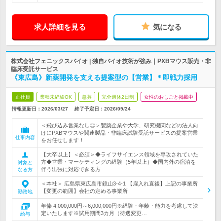
求人詳細を見る
気になる
株式会社フェニックスバイオ | 独自バイオ技術が強み｜PXBマウス販売・非
臨床受託サービス
《東広島》新薬開発を支える提案型の【営業】＊即戦力採用
正社員
業種未経験OK
急募
完全週休2日制
女性のおしごと掲載中
情報更新日：2026/03/27
終了予定日：
2026/09/24
＜飛び込み営業なし◎＞製薬企業や大学、研究機関などの法人向
けにPXBマウスや関連製品・非臨床試験受託サービスの提案営業
仕事内容
をお任せします！
【大卒以上】＜必須＞◆ライフサイエンス領域を専攻されていた
方◆営業・マーケティングの経験（5年以上）◆国内外の宿泊を
対象と
伴う出張に対応できる方
なる方
＜本社＞ 広島県東広島市鏡山3-4-1 【雇入れ直後】上記の事業所
【変更の範囲】会社の定める事業所
勤務地
年俸 4,000,000円～6,000,000円※経験・年齢・能力を考慮して決
定いたします※試用期間3カ月（待遇変更…
給与