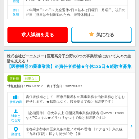
時間
＜年間休日126日＞完全週休2日※基本は日曜日・月曜日、祝日の
休日
休暇
翌日（祝日は全員出勤のため、振替休日は…
求人詳細を見る
気になる
株式会社ビーエムジー | 医用高分子分野の3つの事業領域において人々の生
活を支える！
【医療機器の薬事業務】※責任者候補★年休125日★経験者募集
正社員
転勤なし
情報更新日：2026/07/17
終了予定日：
2027/01/07
責任者候補として、医療用接着材の薬事業務や治験業務などをお
任せします。★転勤はなく、腰を据えて働ける環境です！
仕事内容
《必須要件》 ◎大卒以上 ◎開発薬事業務経験者 ◎Word・Excel
対象と
などPCスキル★メリハリをつけて働ける環境です◎
なる方
京都府京都市南区東九条南松ノ木町45番地 《アクセス》烏丸線
「九条(京都)」駅より徒歩10分 【雇…
勤務地