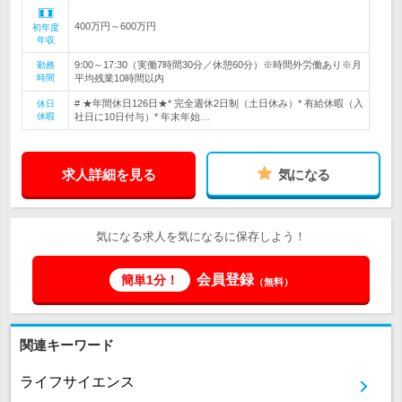
400万円～600万円
初年度
年収
9:00～17:30（実働7時間30分／休憩60分）※時間外労働あり※月
勤務
時間
平均残業10時間以内
# ★年間休日126日★* 完全週休2日制（土日休み）* 有給休暇（入
休日
休暇
社日に10日付与）* 年末年始…
求人詳細を見る
気になる
気になる求人を気になるに保存しよう！
会員登録
簡単1分！
（無料）
関連キーワード
ライフサイエンス