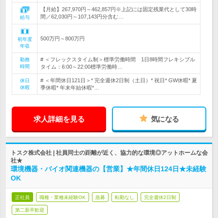
【月給】267,970円～462,857円※上記には固定残業代として30時
間／62,030円～107,143円分含む…
給与
500万円～800万円
初年度
年収
# ＜フレックスタイム制＞標準労働時間 1日8時間フレキシブル
勤務
時間
タイム：6:00～22:00標準労働時…
# ＜年間休日121日＞* 完全週休2日制（土日）* 祝日* GW休暇* 夏
休日
休暇
季休暇* 年末年始休暇*…
求人詳細を見る
気になる
トスク株式会社 | 社員同士の距離が近く、協力的な環境◎アットホームな会
社★
環境機器・バイオ関連機器の【営業】★年間休日124日★未経験
OK
正社員
職種・業種未経験OK
急募
転勤なし
完全週休2日制
第二新卒歓迎