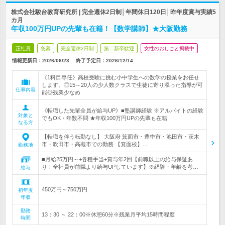
株式会社駿台教育研究所 | 完全週休2日制│年間休日120日│昨年度賞与実績5
カ月
年収100万円UPの先輩も在籍！【数学講師】★大阪勤務
正社員
急募
完全週休2日制
第二新卒歓迎
女性のおしごと掲載中
情報更新日：2026/06/23
終了予定日：
2026/12/14
《1科目専任》高校受験に挑む小中学生への数学の授業をお任せ
します。◎15～20人の少人数クラスで生徒に寄り添った指導が可
仕事内容
能◎残業少なめ
《転職した先輩全員が給与UP》■塾講師経験 ※アルバイトの経験
対象と
でもOK・年数不問 ★年収100万円UPの先輩も在籍
なる方
【転職を伴う転勤なし】 大阪府 箕面市・豊中市・池田市・茨木
市・吹田市・高槻市での勤務 【箕面校】…
勤務地
■月給25万円～+各種手当+賞与年2回【前職以上の給与保証あ
り！全社員が前職より給与UPしています】※経験・年齢を考…
給与
450万円～750万円
初年度
年収
勤務
13：30 ～ 22：00※休憩60分※残業月平均15時間程度
時間