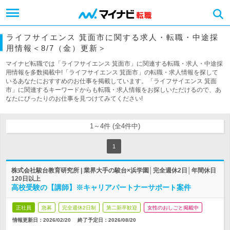
ライフサイエンス 箕面市に関する求人・転職・中途採
用情報＜8/7（金）更新＞
マイナビ転職では「ライフサイエンス 箕面市」に関連する転職・求人・中途採
用情報を多数掲載中!「ライフサイエンス 箕面市」の転職・求人情報を探して
いるあなたにおすすめのお仕事を掲載しています。「ライフサイエンス 箕面
市」に関連するキーワードからも転職・求人情報をお探しいただけるので、あ
なたにぴったりのお仕事を見つけてみてください!
1～4件 (全4件中)
1
株式会社駿台教育研究所 | 業界大手の駿台×浜学園│完全週休2日│年間休日
120日以上
高校受験の【講師】※キャリアパートナーサポート案件
正社員
急募
完全週休2日制
第二新卒歓迎
女性のおしごと掲載中
情報更新日：2026/02/20
終了予定日：
2026/08/20