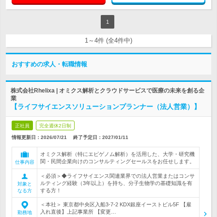
1
1～4件 (全4件中)
おすすめの求人・転職情報
株式会社Rhelixa | オミクス解析とクラウドサービスで医療の未来を創る企
業
【ライフサイエンスソリューションプランナー（法人営業）】
正社員
完全週休2日制
情報更新日：2026/07/21
終了予定日：
2027/01/11
オミクス解析（特にエピゲノム解析）を活用した、大学・研究機
関・民間企業向けのコンサルティングセールスをお任せします。
仕事内容
＜必須＞◆ライフサイエンス関連業界での法人営業またはコンサ
ルティング経験（3年以上）を持ち、分子生物学の基礎知識を有
対象と
する方！
なる方
＜本社＞ 東京都中央区入船3-7-2 KDX銀座イーストビル5F 【雇
入れ直後】上記事業所 【変更…
勤務地