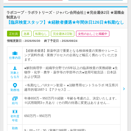
ラボコープ・ラボラトリーズ・ジャパン合同会社 | ★完全週休2日 ★退職金
制度あり
【臨床検査スタッフ】★経験者優遇★年間休日126日★転勤なし
正社員
急募
転勤なし
完全週休2日制
女性のおしごと掲載中
情報更新日：2026/06/30
終了予定日：
2026/08/24
【経験者優遇】新薬申請で重要となる検体検査の実務やトレーニ
ング資料作成・業務プロセスの企画など幅広く携わっていただき
仕事内容
ます。
●解剖病理学・組織学分野での5年以上の臨床検査の実務経験 ●生
物学・化学・農学・薬学等の学部卒の方●使用可能言語：日本語
対象と
および英語
なる方
＜転勤なし／UIターン歓迎＞ ●治験専用セントラルラボ 埼玉県川
越市的場1687-1 【アクセス】…
勤務地
年俸650万～950万円※経験・年齢を考慮の上、決定いたします。
※試用期間3ヶ月あり（その間の待遇に変更はありません…
給与
650万円～950万円
初年度
年収
勤務
9：00～17：30（実働7.5時間・休憩1時間）