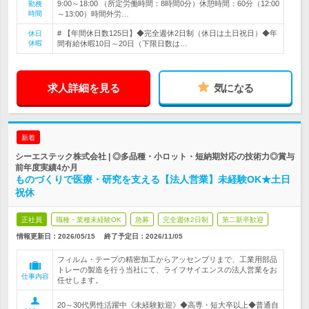
9:00～18:00 （所定労働時間：8時間0分）休憩時間：60分（12:00
勤務
時間
～13:00）時間外労…
# 【年間休日数125日】◆完全週休2日制（休日は土日祝日）◆年
休日
休暇
間有給休暇10日～20日（下限日数は…
求人詳細を見る
気になる
新着
シーエステック株式会社 | ◎多品種・小ロット・短納期対応の技術力◎賞与
前年度実績4か月
ものづくりで医療・研究を支える【法人営業】未経験OK★土日
祝休
正社員
職種・業種未経験OK
急募
完全週休2日制
第二新卒歓迎
情報更新日：2026/05/15
終了予定日：
2026/11/05
フィルム・テープの精密加工からアッセンブリまで、工業用部品
トレーの製造を行う当社にて、ライフサイエンスの法人営業をお
仕事内容
任せします。
20～30代男性活躍中《未経験歓迎》◆高専・短大卒以上◆普通自