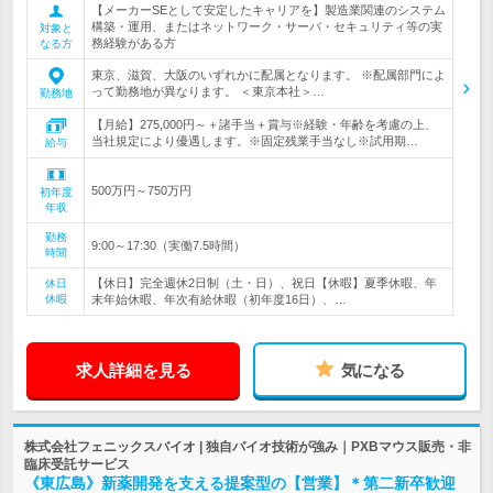
【メーカーSEとして安定したキャリアを】製造業関連のシステム
構築・運用、またはネットワーク・サーバ・セキュリティ等の実
対象と
務経験がある方
なる方
東京、滋賀、大阪のいずれかに配属となります。 ※配属部門によ
って勤務地が異なります。 ＜東京本社＞…
勤務地
【月給】275,000円～＋諸手当＋賞与※経験・年齢を考慮の上、
当社規定により優遇します。※固定残業手当なし※試用期…
給与
500万円～750万円
初年度
年収
勤務
9:00～17:30（実働7.5時間）
時間
【休日】完全週休2日制（土・日）、祝日【休暇】夏季休暇、年
休日
休暇
末年始休暇、年次有給休暇（初年度16日）、…
求人詳細を見る
気になる
株式会社フェニックスバイオ | 独自バイオ技術が強み｜PXBマウス販売・非
臨床受託サービス
《東広島》新薬開発を支える提案型の【営業】＊第二新卒歓迎