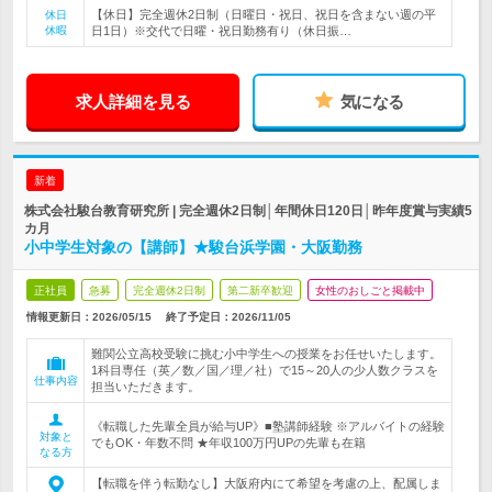
【休日】完全週休2日制（日曜日・祝日、祝日を含まない週の平
休日
休暇
日1日）※交代で日曜・祝日勤務有り（休日振…
求人詳細を見る
気になる
新着
株式会社駿台教育研究所 | 完全週休2日制│年間休日120日│昨年度賞与実績5
カ月
小中学生対象の【講師】★駿台浜学園・大阪勤務
正社員
急募
完全週休2日制
第二新卒歓迎
女性のおしごと掲載中
情報更新日：2026/05/15
終了予定日：
2026/11/05
難関公立高校受験に挑む小中学生への授業をお任せいたします。
1科目専任（英／数／国／理／社）で15～20人の少人数クラスを
仕事内容
担当いただきます。
《転職した先輩全員が給与UP》■塾講師経験 ※アルバイトの経験
対象と
でもOK・年数不問 ★年収100万円UPの先輩も在籍
なる方
【転職を伴う転勤なし】大阪府内にて希望を考慮の上、配属しま