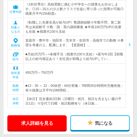
《1科目専任》高校受験に挑む小中学生への授業をお任せしま
す。◎15～20人の少人数クラスで生徒に寄り添った指導が可能◎
仕事内容
残業月平均15h程度♪
《転職した先輩全員が給与UP》塾講師経験※年数不問、第二新
卒は未経験可 ※数・国・英の講師募集 ★年収100万円UPの先輩
対象と
も在籍 ★残業代100％支給
なる方
箕面市・豊中市・池田市・茨木市・吹田市・高槻市での勤務 ※希
望を考慮の上、配属します。 【箕面校】…
勤務地
■月給25万円～+各種手当（残業代100％支給）+賞与年2回【前職
以上の給与保証あり！全社員が前職より給与UPしてい…
給与
450万円～750万円
初年度
年収
■13：30 ～ 22：00休憩：60分実働：7時間30分時間外労働有無：
勤務
時間
有※残業は月平均15時間程…
【休日】完全週休2日制（日曜日・祝日、祝日を含まない週の平
休日
休暇
日1日）※交代で日曜・祝日勤務有り（休日振…
求人詳細を見る
気になる