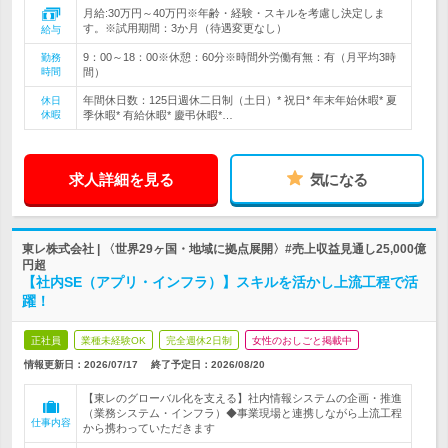
月給:30万円～40万円※年齢・経験・スキルを考慮し決定しま
す。※試用期間：3か月（待遇変更なし）
給与
9：00～18：00※休憩：60分※時間外労働有無：有（月平均3時
勤務
時間
間）
年間休日数：125日週休二日制（土日）* 祝日* 年末年始休暇* 夏
休日
休暇
季休暇* 有給休暇* 慶弔休暇*…
求人詳細を見る
気になる
東レ株式会社 | 〈世界29ヶ国・地域に拠点展開〉#売上収益見通し25,000億
円超
【社内SE（アプリ・インフラ）】スキルを活かし上流工程で活
躍！
正社員
業種未経験OK
完全週休2日制
女性のおしごと掲載中
情報更新日：2026/07/17
終了予定日：
2026/08/20
【東レのグローバル化を支える】社内情報システムの企画・推進
（業務システム・インフラ）◆事業現場と連携しながら上流工程
仕事内容
から携わっていただきます