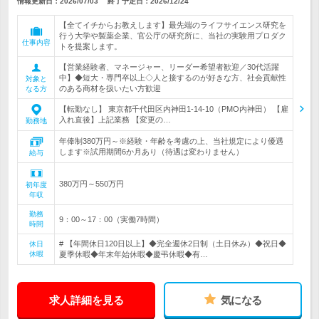
情報更新日：2026/07/03
終了予定日：
2026/12/24
【全てイチからお教えします】最先端のライフサイエンス研究を
行う大学や製薬企業、官公庁の研究所に、当社の実験用プロダク
仕事内容
トを提案します。
【営業経験者、マネージャー、リーダー希望者歓迎／30代活躍
中】◆短大・専門卒以上◇人と接するのが好きな方、社会貢献性
対象と
のある商材を扱いたい方歓迎
なる方
【転勤なし】 東京都千代田区内神田1-14-10（PMO内神田） 【雇
入れ直後】上記業務 【変更の…
勤務地
年俸制380万円～※経験・年齢を考慮の上、当社規定により優遇
します※試用期間6か月あり（待遇は変わりません）
給与
380万円～550万円
初年度
年収
勤務
9：00～17：00（実働7時間）
時間
# 【年間休日120日以上】◆完全週休2日制（土日休み）◆祝日◆
休日
休暇
夏季休暇◆年末年始休暇◆慶弔休暇◆有…
求人詳細を見る
気になる