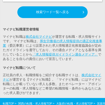
検索ワード一覧へ戻る
マイナビ転職運営者情報
マイナビ転職は
株式会社マイナビ
が運営する転職・求人情報サイト
です。 マイナビ転職は、
厚生労働省の求人情報提供の適正化推進事
業
（委託事業）により設置された求人情報適正化推進協議会が定め
たガイドラインを遵守しており、その適合メディアとなる基準を満
たしていることから
「求人情報提供ガイドライン適合メディア」
で
あることを自らの責任において宣言しています。
マイナビ転職について
正社員の求人・転職情報をご紹介する転職サイトは、
株式会社マイ
ナビ
が運営する【マイナビ転職】。「マイナビ転職」にはマイナビ
転職にしか載っていない求人も多数。また
オペレーター・アポイン
ター
の転職・求人情報などご希望の転職情報・条件からあなたにあ
った求人選びができます。
転職TOP
関西の転職・求人情報TOP
大阪府の転職・求人情報TOP
箕面