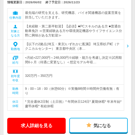
情報更新日：2026/06/02
終了予定日：
2026/11/23
最先端の研究を支える、研究機器、バイオ関連機器の提案営業を
担当していただきます。
仕事内容
【未経験・第二新卒歓迎】【必須】■PCスキルのある方 ■普通自
動車免許 ≪営業経験ある方や環境測定機器やライフサイエンス分
対象と
野に興味がある方歓迎≫
なる方
【以下の2拠点(埼玉・東京)いずれかに配属】 埼玉県杉戸町（テ
クニカルセンター） 東京都中央区（本…
勤務地
<月給>227,000円～248,000円※経験・能力を考慮し決定※試用期
間6ヶ月（待遇に変更なし）＜想定モデル年収…
給与
320万円～350万円
初年度
年収
9：00～18：00（休憩60分）※実働8時間※時間外労働有無：有
勤務
時間
り
* 完全週休2日制（土日祝）* 年間休日124日* 夏期休暇* 年末年始*
休日
休暇
慶弔休暇* 有給休暇
求人詳細を見る
気になる