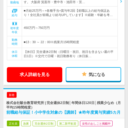
す。 大阪府 箕面市・豊中市・池田市・茨…
勤務地
■月給25万円～+各種手当+賞与年2回【前職以上の給与保証あ
り！全社員が前職より給与UPしています】※経験・年齢を考…
給与
450万円～750万円
初年度
年収
勤務
■13：30 ～ 22：00※残業月15時間程度
時間
【休日】完全週休2日制（日曜日・祝日、祝日を含まない週の平
休日
休暇
日1日）※交代で日曜・祝日勤務有り（休日振…
求人詳細を見る
気になる
新着
株式会社駿台教育研究所 | 完全週休2日制│年間休日120日│残業少なめ（月
平均15時間程度）
前職給与保証！小中学生対象の【講師】★昨年度賞与実績5カ月
正社員
急募
完全週休2日制
第二新卒歓迎
女性のおしごと掲載中