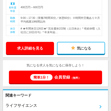
400万円～600万円
初年度
年収
9:00～17:30（実働7時間30分／休憩60分）※時間外労働あり※月
勤務
時間
平均残業10時間以内
# ★年間休日126日★* 完全週休2日制（土日休み）* 有給休暇（入
休日
休暇
社日に10日付与）* 年末年始…
求人詳細を見る
気になる
気になる求人を気になるに保存しよう！
会員登録
簡単1分！
（無料）
関連キーワード
ライフサイエンス