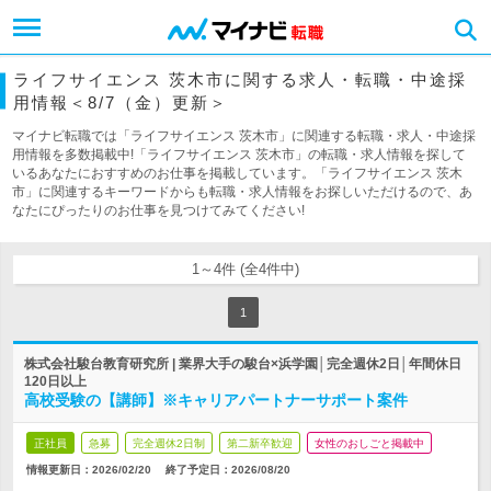
ライフサイエンス 茨木市に関する求人・転職・中途採
用情報＜8/7（金）更新＞
マイナビ転職では「ライフサイエンス 茨木市」に関連する転職・求人・中途採
用情報を多数掲載中!「ライフサイエンス 茨木市」の転職・求人情報を探して
いるあなたにおすすめのお仕事を掲載しています。「ライフサイエンス 茨木
市」に関連するキーワードからも転職・求人情報をお探しいただけるので、あ
なたにぴったりのお仕事を見つけてみてください!
1～4件 (全4件中)
1
株式会社駿台教育研究所 | 業界大手の駿台×浜学園│完全週休2日│年間休日
120日以上
高校受験の【講師】※キャリアパートナーサポート案件
正社員
急募
完全週休2日制
第二新卒歓迎
女性のおしごと掲載中
情報更新日：2026/02/20
終了予定日：
2026/08/20