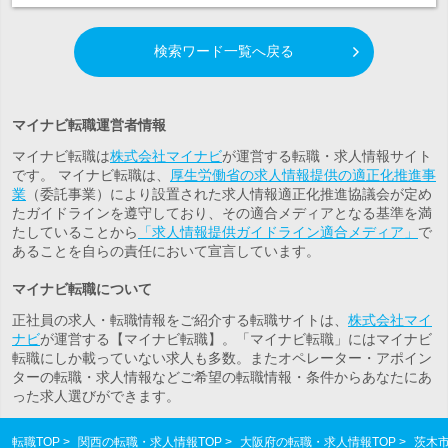
検索ワード一覧へ戻る
マイナビ転職運営者情報
マイナビ転職は
株式会社マイナビ
が運営する転職・求人情報サイト
です。 マイナビ転職は、
厚生労働省の求人情報提供の適正化推進事
業
（委託事業）により設置された求人情報適正化推進協議会が定め
たガイドラインを遵守しており、その適合メディアとなる基準を満
たしていることから
「求人情報提供ガイドライン適合メディア」
で
あることを自らの責任において宣言しています。
マイナビ転職について
正社員の求人・転職情報をご紹介する転職サイトは、
株式会社マイ
ナビ
が運営する【マイナビ転職】。「マイナビ転職」にはマイナビ
転職にしか載っていない求人も多数。また
オペレーター・アポイン
ター
の転職・求人情報などご希望の転職情報・条件からあなたにあ
った求人選びができます。
転職TOP
関西の転職・求人情報TOP
大阪府の転職・求人情報TOP
茨木