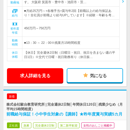
す。 大阪府 箕面市・豊中市・池田市・茨…
勤務地
■月給25万円～+各種手当+賞与年2回【前職以上の給与保証あ
り！全社員が前職より給与UPしています】※経験・年齢を考…
給与
450万円～750万円
初年度
年収
勤務
■13：30 ～ 22：00※残業月15時間程度
時間
【休日】完全週休2日制（日曜日・祝日、祝日を含まない週の平
休日
休暇
日1日）※交代で日曜・祝日勤務有り（休日振…
求人詳細を見る
気になる
新着
株式会社駿台教育研究所 | 完全週休2日制│年間休日120日│残業少なめ（月
平均15時間程度）
前職給与保証！小中学生対象の【講師】★昨年度賞与実績5カ月
正社員
急募
完全週休2日制
第二新卒歓迎
女性のおしごと掲載中