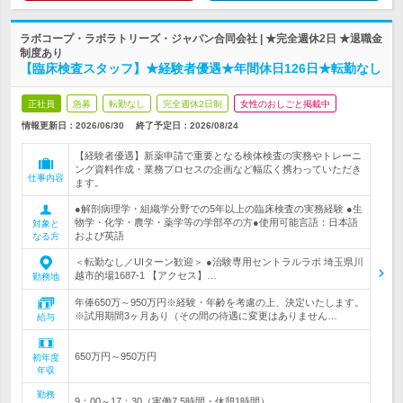
ラボコープ・ラボラトリーズ・ジャパン合同会社 | ★完全週休2日 ★退職金
制度あり
【臨床検査スタッフ】★経験者優遇★年間休日126日★転勤なし
正社員
急募
転勤なし
完全週休2日制
女性のおしごと掲載中
情報更新日：2026/06/30
終了予定日：
2026/08/24
【経験者優遇】新薬申請で重要となる検体検査の実務やトレーニ
ング資料作成・業務プロセスの企画など幅広く携わっていただき
仕事内容
ます。
●解剖病理学・組織学分野での5年以上の臨床検査の実務経験 ●生
物学・化学・農学・薬学等の学部卒の方●使用可能言語：日本語
対象と
および英語
なる方
＜転勤なし／UIターン歓迎＞ ●治験専用セントラルラボ 埼玉県川
越市的場1687-1 【アクセス】…
勤務地
年俸650万～950万円※経験・年齢を考慮の上、決定いたします。
※試用期間3ヶ月あり（その間の待遇に変更はありません…
給与
650万円～950万円
初年度
年収
勤務
9：00～17：30（実働7.5時間・休憩1時間）