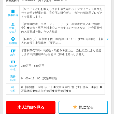
情報更新日：2026/07/03
終了予定日：
2026/12/24
【全てイチからお教えします】最先端のライフサイエンス研究を
行う大学や製薬企業、官公庁の研究所に、当社の実験用プロダク
仕事内容
トを提案します。
【営業経験者、マネージャー、リーダー希望者歓迎／30代活躍
中】◆短大・専門卒以上◇人と接するのが好きな方、社会貢献性
対象と
のある商材を扱いたい方歓迎
なる方
【転勤なし】 東京都千代田区内神田1-14-10（PMO内神田） 【雇
入れ直後】上記業務 【変更の…
勤務地
年俸制380万円～※経験・年齢を考慮の上、当社規定により優遇
します※試用期間6か月あり（待遇は変わりません）
給与
380万円～550万円
初年度
年収
勤務
9：00～17：00（実働7時間）
時間
# 【年間休日120日以上】◆完全週休2日制（土日休み）◆祝日◆
休日
休暇
夏季休暇◆年末年始休暇◆慶弔休暇◆有…
求人詳細を見る
気になる