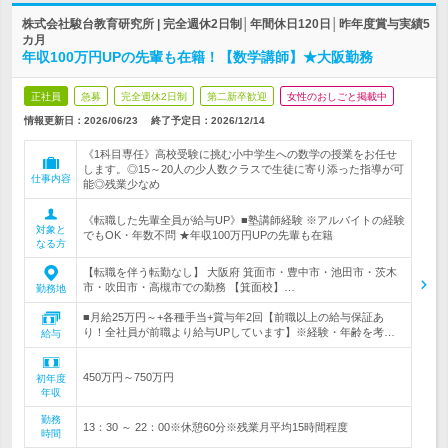
株式会社駿台教育研究所 | 完全週休2日制│年間休日120日│昨年度賞与実績5
カ月
年収100万円UPの先輩も在籍！【数学講師】★大阪勤務
正社員
急募
完全週休2日制
第二新卒歓迎
女性のおしごと掲載中
情報更新日：2026/06/23
終了予定日：
2026/12/14
《1科目専任》高校受験に挑む小中学生への数学の授業をお任せ
します。◎15～20人の少人数クラスで生徒に寄り添った指導が可
仕事内容
能◎残業少なめ
《転職した先輩全員が給与UP》■塾講師経験 ※アルバイトの経験
対象と
でもOK・年数不問 ★年収100万円UPの先輩も在籍
なる方
【転職を伴う転勤なし】 大阪府 箕面市・豊中市・池田市・茨木
市・吹田市・高槻市での勤務 【箕面校】…
勤務地
■月給25万円～+各種手当+賞与年2回【前職以上の給与保証あ
り！全社員が前職より給与UPしています】※経験・年齢を考…
給与
450万円～750万円
初年度
年収
勤務
13：30 ～ 22：00※休憩60分※残業月平均15時間程度
時間