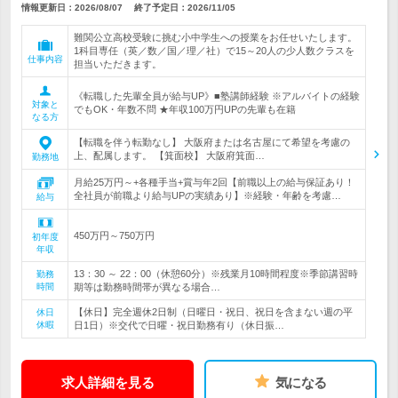
情報更新日：2026/08/07
終了予定日：
2026/11/05
難関公立高校受験に挑む小中学生への授業をお任せいたします。
1科目専任（英／数／国／理／社）で15～20人の少人数クラスを
仕事内容
担当いただきます。
《転職した先輩全員が給与UP》■塾講師経験 ※アルバイトの経験
対象と
でもOK・年数不問 ★年収100万円UPの先輩も在籍
なる方
【転職を伴う転勤なし】 大阪府または名古屋にて希望を考慮の
上、配属します。 【箕面校】 大阪府箕面…
勤務地
月給25万円～+各種手当+賞与年2回【前職以上の給与保証あり！
全社員が前職より給与UPの実績あり】※経験・年齢を考慮…
給与
450万円～750万円
初年度
年収
13：30 ～ 22：00（休憩60分）※残業月10時間程度※季節講習時
勤務
時間
期等は勤務時間帯が異なる場合…
【休日】完全週休2日制（日曜日・祝日、祝日を含まない週の平
休日
休暇
日1日）※交代で日曜・祝日勤務有り（休日振…
求人詳細を見る
気になる