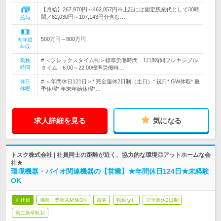
【月給】267,970円～462,857円※上記には固定残業代として30時
間／62,030円～107,143円分含む…
給与
500万円～800万円
初年度
年収
# ＜フレックスタイム制＞標準労働時間 1日8時間フレキシブル
勤務
時間
タイム：6:00～22:00標準労働時…
# ＜年間休日121日＞* 完全週休2日制（土日）* 祝日* GW休暇* 夏
休日
休暇
季休暇* 年末年始休暇*…
求人詳細を見る
気になる
トスク株式会社 | 社員同士の距離が近く、協力的な環境◎アットホームな会
社★
環境機器・バイオ関連機器の【営業】★年間休日124日★未経験
OK
正社員
職種・業種未経験OK
急募
転勤なし
完全週休2日制
第二新卒歓迎