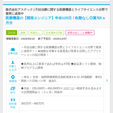
株式会社アステック | 不妊治療に関する医療機器とライフサイエンス分野で
着実に成長中
医療機器の【開発エンジニア】年休125日！転勤なし◎賞与5ヵ
月分
正社員
急募
転勤なし
完全週休2日制
女性のおしごと掲載中
情報更新日：2026/06/16
終了予定日：
2026/12/07
＜不妊治療に関する医療機器分野とライフサイエンス分野で着実
に成長中！＞★細胞を培養する装置及び装置を活用したアプリケ
仕事内容
ーションの設計開発！
◆高卒以上(工業系であれば学科は不問) ◆組込系ソフト開発、制
対象と
御プログラム開発
なる方
＜本社＞ 住所：福岡県糟屋郡志免町南里4-6-15 JR酒殿駅 車6分
西鉄バス日枝バス停 徒歩5…
勤務地
◆月給：235,000円～456,000円※上記には一律諸手当を含みます
※試用期間あり（３ヶ月）同条件
給与
350万円～680万円
初年度
年収