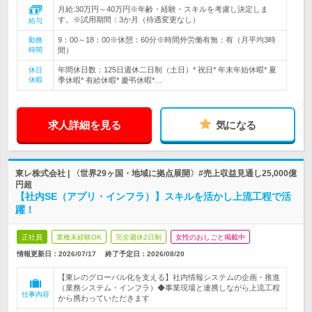
月給:30万円～40万円※年齢・経験・スキルを考慮し決定しま
す。※試用期間：3か月（待遇変更なし）
給与
9：00～18：00※休憩：60分※時間外労働有無：有（月平均3時
勤務
時間
間）
年間休日数：125日週休二日制（土日）* 祝日* 年末年始休暇* 夏
休日
休暇
季休暇* 有給休暇* 慶弔休暇*…
求人詳細を見る
気になる
東レ株式会社 | 〈世界29ヶ国・地域に拠点展開〉#売上収益見通し25,000億
円超
【社内SE（アプリ・インフラ）】スキルを活かし上流工程で活
躍！
正社員
業種未経験OK
完全週休2日制
女性のおしごと掲載中
情報更新日：2026/07/17
終了予定日：
2026/08/20
【東レのグローバル化を支える】社内情報システムの企画・推進
（業務システム・インフラ）◆事業現場と連携しながら上流工程
仕事内容
から携わっていただきます