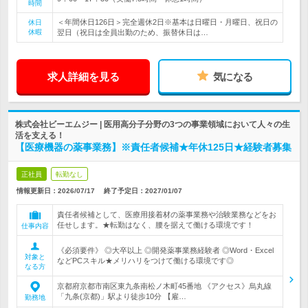
時間
＜年間休日126日＞完全週休2日※基本は日曜日・月曜日、祝日の
休日
休暇
翌日（祝日は全員出勤のため、振替休日は…
求人詳細を見る
気になる
株式会社ビーエムジー | 医用高分子分野の3つの事業領域において人々の生
活を支える！
【医療機器の薬事業務】※責任者候補★年休125日★経験者募集
正社員
転勤なし
情報更新日：2026/07/17
終了予定日：
2027/01/07
責任者候補として、医療用接着材の薬事業務や治験業務などをお
任せします。★転勤はなく、腰を据えて働ける環境です！
仕事内容
《必須要件》 ◎大卒以上 ◎開発薬事業務経験者 ◎Word・Excel
対象と
などPCスキル★メリハリをつけて働ける環境です◎
なる方
京都府京都市南区東九条南松ノ木町45番地 《アクセス》烏丸線
「九条(京都)」駅より徒歩10分 【雇…
勤務地