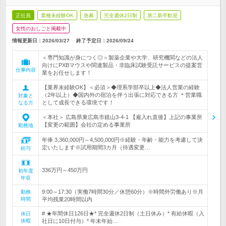
正社員
業種未経験OK
急募
完全週休2日制
第二新卒歓迎
女性のおしごと掲載中
情報更新日：2026/03/27
終了予定日：
2026/09/24
＜専門知識が身につく◎＞製薬企業や大学、研究機関などの法人
向けにPXBマウスや関連製品・非臨床試験受託サービスの提案営
仕事内容
業をお任せします！
【業界未経験OK】＜必須＞◆理系学部卒以上◆法人営業の経験
（2年以上）◆国内外の宿泊を伴う出張に対応できる方 ＊営業職
対象と
として成長できる環境です！
なる方
＜本社＞ 広島県東広島市鏡山3-4-1 【雇入れ直後】上記の事業所
【変更の範囲】会社の定める事業所
勤務地
年俸 3,360,000円～4,500,000円※経験・年齢・能力を考慮して決
定いたします※試用期間3カ月（待遇変更…
給与
336万円～450万円
初年度
年収
9:00～17:30（実働7時間30分／休憩60分）※時間外労働あり※月
勤務
時間
平均残業20時間以内
# ★年間休日126日★* 完全週休2日制（土日休み）* 有給休暇（入
休日
休暇
社日に10日付与）* 年末年始…