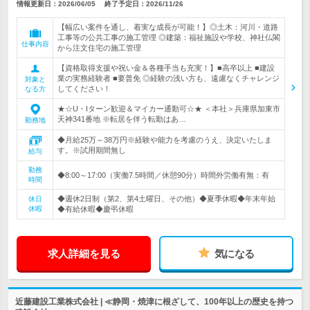
情報更新日：2026/06/05
終了予定日：
2026/11/26
【幅広い案件を通し、着実な成長が可能！】◎土木：河川・道路
工事等の公共工事の施工管理 ◎建築：福祉施設や学校、神社仏閣
仕事内容
から注文住宅の施工管理
【資格取得支援や祝い金＆各種手当も充実！】■高卒以上 ■建設
業の実務経験者 ■要普免 ◎経験の浅い方も、遠慮なくチャレンジ
対象と
してください！
なる方
★☆U・Iターン歓迎＆マイカー通勤可☆★ ＜本社＞兵庫県加東市
天神341番地 ※転居を伴う転勤はあ…
勤務地
◆月給25万～38万円※経験や能力を考慮のうえ、決定いたしま
す。※試用期間無し
給与
勤務
◆8:00～17:00（実働7.5時間／休憩90分）時間外労働有無：有
時間
◆週休2日制（第2、第4土曜日、その他）◆夏季休暇◆年末年始
休日
休暇
◆有給休暇◆慶弔休暇
求人詳細を見る
気になる
近藤建設工業株式会社 | ≪静岡・焼津に根ざして、100年以上の歴史を持つ