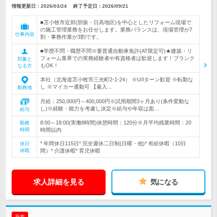
情報更新日：2026/03/24
終了予定日：
2026/09/21
■苫小牧市近郊(胆振・日高地区)を中心としたリフォーム現場で
の施工管理業務をお任せします。業務バランスは、現場管理が7
仕事内容
割・事務作業が3割です。
■学歴不問・職歴不問※要普通自動車免許(AT限定可)★建築・リ
フォーム業界での実務経験者や有資格者は歓迎します！ブランク
対象と
もOK！
なる方
本社（北海道苫小牧市三光町2‐1‐24） ※U/Iターン歓迎 ※転勤な
し ※マイカー通勤可 【雇入…
勤務地
月給：250,000円～400,000円※試用期間3ヶ月あり(条件変動な
し)※経験・能力を考慮し決定※給与や年収は面…
給与
8:00～18:00(実働8時間)休憩時間：120分※月平均残業時間：20
勤務
時間
時間以内
* 年間休日115日* 完全週休二日制(日曜・他)* 有給休暇（10日
休日
休暇
間）* 介護休暇* 育児休暇
求人詳細を見る
気になる
新着