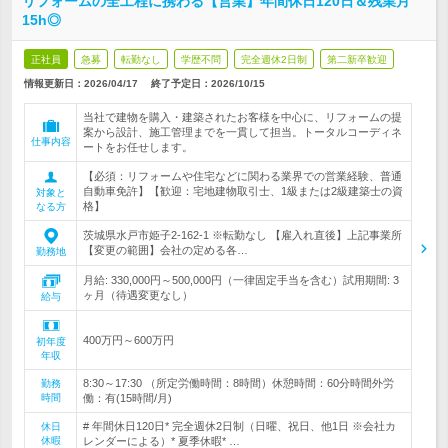
リフォームの全工程に携わる【営業】年間休日120日＆残業月
15h◎
正社員
急募
転勤なし
学歴不問
完全週休2日制
第二新卒歓迎
情報更新日：2026/04/17
終了予定日：
2026/10/15
当社で建物を購入・建築されたお客様を中心に、リフォームの提
案から設計、施工管理までを一貫して担当。トータルコーディネ
仕事内容
ートをお任せします。
【必須：リフォームや住宅などに関わる業界での営業経験、普通
自動車免許】【歓迎：宅地建物取引士、1級または2級建築士の資
対象と
格】
なる方
茨城県水戸市姫子2-162-1 ※転勤なし 【雇入れ直後】上記事業所
【変更の範囲】会社の定める各…
勤務地
月給: 330,000円～500,000円（一律固定手当を含む）試用期間: 3
ヶ月（待遇変更なし）
給与
400万円～600万円
初年度
年収
8:30～17:30 （所定労働時間：8時間）休憩時間：60分時間外労
勤務
時間
働：有(15時間/月)
# 年間休日120日* 完全週休2日制（日曜、祝日、他1日 ※会社カ
休日
休暇
レンダーによる）* 夏季休暇* …