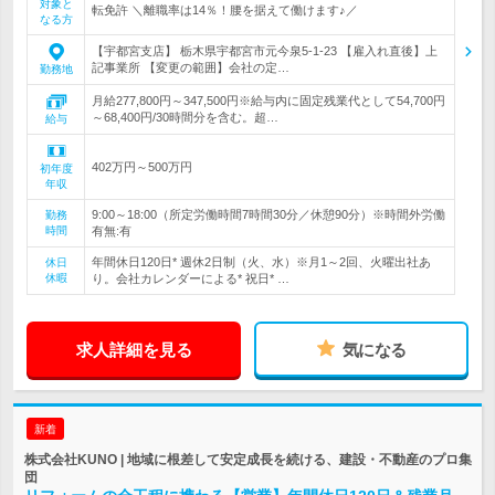
対象と
転免許 ＼離職率は14％！腰を据えて働けます♪／
なる方
【宇都宮支店】 栃木県宇都宮市元今泉5-1-23 【雇入れ直後】上
記事業所 【変更の範囲】会社の定…
勤務地
月給277,800円～347,500円※給与内に固定残業代として54,700円
～68,400円/30時間分を含む。超…
給与
402万円～500万円
初年度
年収
9:00～18:00（所定労働時間7時間30分／休憩90分）※時間外労働
勤務
時間
有無:有
年間休日120日* 週休2日制（火、水）※月1～2回、火曜出社あ
休日
休暇
り。会社カレンダーによる* 祝日* …
求人詳細を見る
気になる
新着
株式会社KUNO | 地域に根差して安定成長を続ける、建設・不動産のプロ集
団