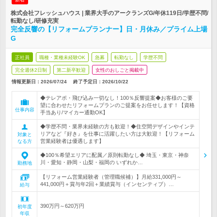
株式会社フレッシュハウス | 業界大手のアークランズG/年休119日/学歴不問/
転勤なし/研修充実
完全反響の【リフォームプランナー】日・月休み／プライム上場
G
正社員
職種・業種未経験OK
急募
転勤なし
学歴不問
完全週休2日制
第二新卒歓迎
女性のおしごと掲載中
情報更新日：2026/07/24
終了予定日：
2026/10/22
◆テレアポ・飛び込み一切なし！100％反響提案◆お客様のご要
望に合わせたリフォームプランのご提案をお任せします！【資格
仕事内容
手当あり/マイカー通勤OK】
◆学歴不問・業界未経験の方も歓迎！◆住空間デザインやインテ
リアなど『好き』を仕事に活躍したい方は大歓迎！【リフォーム
対象と
営業経験者は優遇します】
なる方
◆100％希望エリアに配属／原則転勤なし◆ 埼玉・東京・神奈
川・愛知・静岡・山梨・福岡の いずれか…
勤務地
【リフォーム営業経験者（管理職候補）】月給331,000円～
441,000円＋賞与年2回＋業績賞与（インセンティブ）…
給与
390万円～620万円
初年度
年収