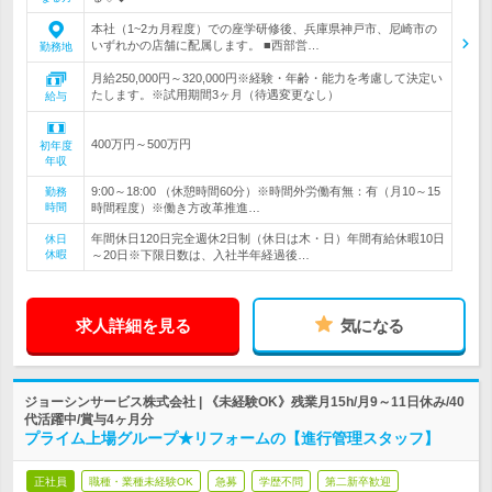
本社（1~2カ月程度）での座学研修後、兵庫県神戸市、尼崎市の
いずれかの店舗に配属します。 ■西部営…
勤務地
月給250,000円～320,000円※経験・年齢・能力を考慮して決定い
たします。※試用期間3ヶ月（待遇変更なし）
給与
400万円～500万円
初年度
年収
9:00～18:00 （休憩時間60分）※時間外労働有無：有（月10～15
勤務
時間
時間程度）※働き方改革推進…
年間休日120日完全週休2日制（休日は木・日）年間有給休暇10日
休日
休暇
～20日※下限日数は、入社半年経過後…
求人詳細を見る
気になる
ジョーシンサービス株式会社 | 《未経験OK》残業月15h/月9～11日休み/40
代活躍中/賞与4ヶ月分
プライム上場グループ★リフォームの【進行管理スタッフ】
正社員
職種・業種未経験OK
急募
学歴不問
第二新卒歓迎