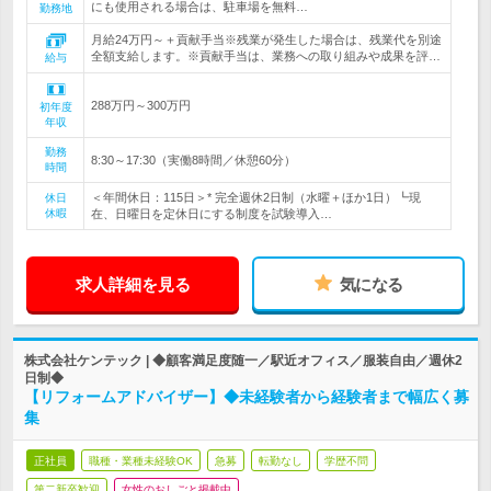
にも使用される場合は、駐車場を無料…
勤務地
月給24万円～＋貢献手当※残業が発生した場合は、残業代を別途
全額支給します。※貢献手当は、業務への取り組みや成果を評…
給与
288万円～300万円
初年度
年収
勤務
8:30～17:30（実働8時間／休憩60分）
時間
＜年間休日：115日＞* 完全週休2日制（水曜＋ほか1日）┗現
休日
休暇
在、日曜日を定休日にする制度を試験導入…
求人詳細を見る
気になる
株式会社ケンテック | ◆顧客満足度随一／駅近オフィス／服装自由／週休2
日制◆
【リフォームアドバイザー】◆未経験者から経験者まで幅広く募
集
正社員
職種・業種未経験OK
急募
転勤なし
学歴不問
第二新卒歓迎
女性のおしごと掲載中