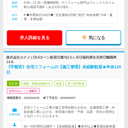
8:30～17:30（実働8時間）※リフォーム部門はフレックスタイム
勤務
時間
制も相談可能# ＼ある1日の流れ…
# ◆年間休日120日◆* 完全週休2日制* 祝日* 有給休暇* GW・夏
休日
休暇
季・冬季休暇
求人詳細を見る
気になる
株式会社カナメ | ◎UIターン歓迎◎賞与2.5ヶ月◎福利厚生充実◎離職率
14％
《宇都宮》住宅リフォームの【施工管理】未経験歓迎★年休120
日
正社員
職種・業種未経験OK
急募
第二新卒歓迎
女性のおしごと掲載中
情報更新日：2026/04/30
終了予定日：
2026/09/07
住宅リフォーム工事の施工管理全般をお任せ。金属屋根工事・外
装改修工事における、各現場の進捗・予算・品質・安全の管理な
仕事内容
どを行っていただきます。
20～50代男性活躍中！【未経験歓迎】◆高卒以上◆普通自動車運