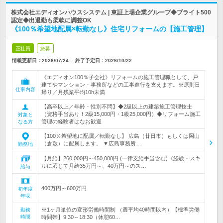
株式会社エディオンハウスシステム | 東証上場企業グループ◆ブライト500
認定◆出退勤も柔軟に調整OK
《100％希望地配属×転勤なし》住宅リフォームの【施工管理】
正社員
急募
情報更新日：2026/07/24
終了予定日：
2026/10/22
《エディオン100％子会社》リフォームの施工管理職として、戸
建てやマンション・事務所などの工事進行を支えます。※原則日
仕事内容
帰り／月残業平均10h未満
【高卒以上／年齢・性別不問】◆2級以上の建築施工管理技士
（資格手当あり！2級15,000円・1級25,000円）◆リフォーム施工
対象と
管理の経験者はなお歓迎
なる方
【100％希望地に配属／転勤なし】 広島（廿日市）もしくは岡山
（倉敷）に配属します。 ▼広島事務所…
勤務地
【月給】260,000円～450,000円 (一律支給手当含む)《経験・スキ
ルに応じて月給35万円～、40万円～のス…
給与
400万円～600万円
初年度
年収
※1ヶ月単位の変形労働時間制 （週平均40時間以内）【標準労働
勤務
時間
時間帯】9:30～18:30（休憩60…