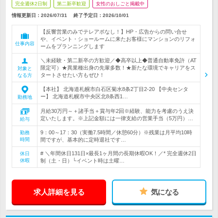
完全週休2日制
第二新卒歓迎
女性のおしごと掲載中
情報更新日：2026/07/31
終了予定日：
2026/10/01
【反響営業のみでテレアポなし！】HP・広告からの問い合せ
や、イベント・ショールームに来たお客様にマンションのリフォ
仕事内容
ームをプランニングします
＼未経験・第二新卒の方歓迎／◆高卒以上◆普通自動車免許（AT
限定可）★異業種出身の先輩多数！★新たな環境でキャリアをス
対象と
タートさせたい方もぜひ！
なる方
【本社】 北海道札幌市白石区菊水8条2丁目2-20 【中央センタ
ー】 北海道札幌市中央区北8条西1…
勤務地
月給30万円～＋諸手当＋賞与年2回※経験、能力を考慮のうえ決
定いたします。※上記金額には一律支給の営業手当（5万円）…
給与
9：00～17：30（実働7.5時間／休憩60分）※残業は月平均10時
勤務
時間
間ですが、基本的に定時退社です…
# ＼年間休日131日×最長1ヶ月間の長期休暇OK！／* 完全週休2日
休日
休暇
制（土・日）└イベント時は土曜…
求人詳細を見る
気になる