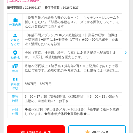
女性のおしごと掲載中
情報更新日：2026/02/27
終了予定日：
2026/08/27
【反響営業／未経験も安心スタート】「キッチンやバスルームを
新しくしたい」「部屋の移動をスムーズにする間取りって？」そ
仕事内容
んなお客様の声に応えます
《年齢不問／ブランクOK／未経験歓迎！》業界の経験・知識は
一切不問！■高卒以上■要普免（AT可）★30・50代活躍中！☆末
対象と
永く活躍したい方を歓迎
なる方
全国（東京、神奈川、埼玉、兵庫）にある各拠点へ配属致しま
す。 ※原則、希望勤務地を優先します。 ＼…
勤務地
月給27万円以上＋諸手当＋賞与年2回！※上記月給はあくまで最
低給与額です。経験や能力を考慮の上、当社規程により決定し…
給与
350万円～650万円
初年度
年収
8：30～17：30（実働8時間、休憩1時間）※5：00～13：00から
勤務
時間
出勤の、時差出勤OK！お子さ…
◆週休2日制（平日休み／月8～10日休み）└基本的に連休を取得
休日
休暇
しています。◆年末年始休暇◆夏季休暇◆…
求人詳細を見る
気になる