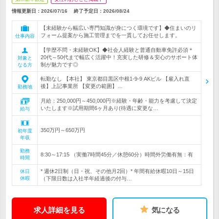
情報更新日：2026/07/16
終了予定日：
2026/08/24
【未経験から幅広い専門知識が身につく環境です】◆住まいのリ
フォーム提案から施工管理までを一貫してお任せします。
仕事内容
【学歴不問・未経験OK】◆社会人経験と普通自動車免許必須＊
20代～50代まで幅広く活躍中！充実した研修＆安心のサポート体
対象と
制が魅力です◎
なる方
転勤なし 【本社】 東京都目黒区中根1-9-9 AKビル 【雇入れ直
後】上記事業所 【変更の範囲】…
勤務地
月給：250,000円～450,000円※経験・年齢・能力を考慮して決定
いたします※試用期間6ヶ月あり(待遇に変更な…
給与
350万円～650万円
初年度
年収
勤務
8:30～17:15 （実働7時間45分／休憩60分）時間外労働有無：有
時間
* 週休2日制（日・祝、その他月2回）* 年間有給休暇10日～15日
休日
休暇
（下限日数は入社半年経過後の付与…
求人詳細を見る
気になる