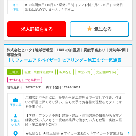
# ＜年間休日116日＞* 週休2日制（シフト制／月8～10日）※休日
休日
休暇
出勤は認めていません。* 年次…
求人詳細を見る
気になる
株式会社ヒロタ | 地域密着型｜LIXILの加盟店｜貢献手当あり｜賞与年2回｜
退職金有
【リフォームアドバイザー】ヒアリング～施工まで一気通貫
正社員
職種・業種未経験OK
転勤なし
学歴不問
完全週休2日制
女性のおしごと掲載中
情報更新日：2026/07/31
終了予定日：
2026/10/01
ご相談対応を起点に、提案から施工管理まで一貫して伴走。住ま
いの課題に深く寄り添い、自らの手でお客様の理想をカタチにす
仕事内容
る仕事です。
【学歴・ブランク不問】建築・建設・住宅関連の知識がある方／
経験が浅い方／もう一度建築業界で働きたい方も歓迎！実務未経
対象と
験・第二新卒もOK◎
なる方
★転勤なし ★埼玉勤務 ★マイカー通勤OK ┗マイカーを営業活動