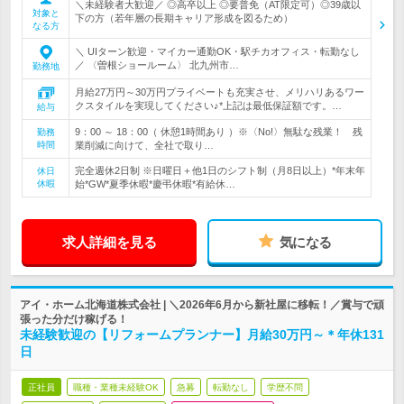
＼未経験者大歓迎／ ◎高卒以上 ◎要普免（AT限定可）◎39歳以
対象と
下の方（若年層の長期キャリア形成を図るため）
なる方
＼ UIターン歓迎・マイカー通勤OK・駅チカオフィス・転勤なし
／ 〈曽根ショールーム〉 北九州市…
勤務地
月給27万円～30万円プライベートも充実させ、メリハリあるワー
クスタイルを実現してください♪*上記は最低保証額です。…
給与
9：00 ～ 18：00（ 休憩1時間あり ）※〈No!〉無駄な残業！ 残
勤務
時間
業削減に向けて、全社で取り…
完全週休2日制 ※日曜日＋他1日のシフト制（月8日以上）*年末年
休日
休暇
始*GW*夏季休暇*慶弔休暇*有給休…
求人詳細を見る
気になる
アイ・ホーム北海道株式会社 | ＼2026年6月から新社屋に移転！／賞与で頑
張った分だけ稼げる！
未経験歓迎の【リフォームプランナー】月給30万円～＊年休131
日
正社員
職種・業種未経験OK
急募
転勤なし
学歴不問