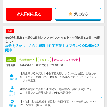
求人詳細を見る
気になる
新着
株式会社札都 | ＜週休2日制／フレックスタイム制／年間休日115日／転勤
なし＞
経験を活かし、さらに飛躍【住宅営業】＃ブランクOK#50代活
躍中
正社員
職種未経験OK
学歴不問
女性のおしごと掲載中
情報更新日：2026/07/22
終了予定日：
2026/12/31
【新規飛び込み無し】◆お客様対応、プランのご提案、土地の手
配、イベント企画…など ◆棟数・利益率などに応じてインセンテ
仕事内容
ィブで高還元！
◆業界経験者の募集！◆住宅や不動産業界出身者優遇(リフォー
対象と
ム、賃貸などの経験も歓迎！)◆50代活躍中！
なる方
【本社】 北海道札幌市北区北22条西3丁目1-37 ※転勤なし ※U・
Iターン歓迎 【雇入れ直後】…
勤務地