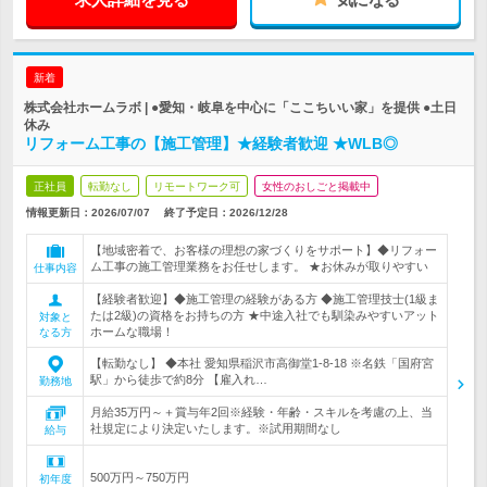
新着
株式会社ホームラボ | ●愛知・岐阜を中心に「ここちいい家」を提供 ●土日
休み
リフォーム工事の【施工管理】★経験者歓迎 ★WLB◎
正社員
転勤なし
リモートワーク可
女性のおしごと掲載中
情報更新日：2026/07/07
終了予定日：
2026/12/28
【地域密着で、お客様の理想の家づくりをサポート】◆リフォー
ム工事の施工管理業務をお任せします。 ★お休みが取りやすい
仕事内容
【経験者歓迎】◆施工管理の経験がある方 ◆施工管理技士(1級ま
たは2級)の資格をお持ちの方 ★中途入社でも馴染みやすいアット
対象と
ホームな職場！
なる方
【転勤なし】 ◆本社 愛知県稲沢市高御堂1-8-18 ※名鉄「国府宮
駅」から徒歩で約8分 【雇入れ…
勤務地
月給35万円～＋賞与年2回※経験・年齢・スキルを考慮の上、当
社規定により決定いたします。※試用期間なし
給与
500万円～750万円
初年度