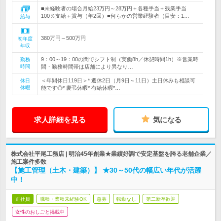
■未経験者の場合月給23万円～28万円＋各種手当＋残業手当
100％支給＋賞与（年2回）■何らかの営業経験者（目安：1…
給与
380万円～500万円
初年度
年収
9：00～19：00の間でシフト制（実働8h／休憩時間1h）※営業時
勤務
時間
間・勤務時間帯は店舗により異なり…
＜年間休日119日＞* 週休2日（月9日～11日）土日休みも相談可
休日
休暇
能です◎* 慶弔休暇* 有給休暇*…
求人詳細を見る
気になる
株式会社平尾工務店 | 明治45年創業★業績好調で安定基盤を誇る老舗企業／
施工案件多数
【施工管理（土木・建築）】 ★30～50代の幅広い年代が活躍
中！
正社員
職種・業種未経験OK
急募
転勤なし
第二新卒歓迎
女性のおしごと掲載中