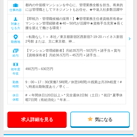
都内の中規模マンションを中心に、管理業務全般を担当。将来的
には管理職としてマネジメントもお任せ。★中途入社多数活躍中
仕事内容
【即戦力・管理職候補の採用！】◆管理業務主任者資格所有者or
マンション管理経験者★40～50代が活躍中★資格手当充実★長く
対象と
腰を据えて働ける環境！
なる方
＜転勤なし！＞ 本社／東京都新宿区西新宿7-19-20 ハイネス新宿
2号館 または、主に東京都、神…
勤務地
【マンション管理経験者】月給35万円～50万円 + 諸手当＋賞与
【資格保有者】月給36.5万円～45万円 + 諸手当…
給与
490万円～630万円
初年度
年収
9：00～17：30(実働7.5時間／休憩1時間)※残業は月20h程度！#
勤務
時間
＼時差出勤制度あり／早く…
# ＜年間休日120日以上＞* 完全週休2日制（土日）* 祝日* 夏季休
休日
休暇
暇7日間（有給消化）* 年末…
求人詳細を見る
気になる