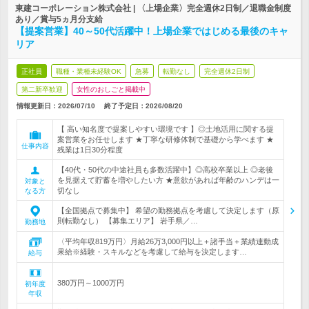
東建コーポレーション株式会社 | 〈上場企業〉完全週休2日制／退職金制度
あり／賞与5ヵ月分支給
【提案営業】40～50代活躍中！上場企業ではじめる最後のキャ
リア
正社員
職種・業種未経験OK
急募
転勤なし
完全週休2日制
第二新卒歓迎
女性のおしごと掲載中
情報更新日：2026/07/10
終了予定日：
2026/08/20
【 高い知名度で提案しやすい環境です 】◎土地活用に関する提
案営業をお任せします ★丁寧な研修体制で基礎から学べます ★
仕事内容
残業は1日30分程度
【40代・50代の中途社員も多数活躍中】◎高校卒業以上 ◎老後
を見据えて貯蓄を増やしたい方 ★意欲があれば年齢のハンデは一
対象と
切なし
なる方
【全国拠点で募集中】 希望の勤務拠点を考慮して決定します（原
則転勤なし） 【募集エリア】 岩手県／…
勤務地
〈平均年収819万円〉月給26万3,000円以上＋諸手当＋業績連動成
果給※経験・スキルなどを考慮して給与を決定します…
給与
380万円～1000万円
初年度
年収