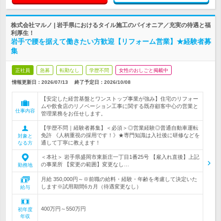
株式会社マルノ | 岩手県におけるタイル施工のパイオニア／充実の待遇と福
利厚生！
岩手で腰を据えて働きたい方歓迎【リフォーム営業】★経験者募
集
正社員
急募
転勤なし
学歴不問
女性のおしごと掲載中
情報更新日：2026/07/13
終了予定日：
2026/10/08
【安定した経営基盤とワンストップ事業が強み】住宅のリフォー
ムや飲食店のリノベーション工事に関する既存顧客中心の営業と
仕事内容
管理業務をお任せします。
【学歴不問｜経験者募集】＜必須＞◎営業経験◎普通自動車運転
免許 《人柄重視の採用です！》★専門知識は入社後に研修などを
対象と
通して丁寧に教えます！
なる方
＜本社＞ 岩手県盛岡市東新庄一丁目1番25号 【雇入れ直後】上記
の事業所 【変更の範囲】変更なし…
勤務地
月給 350,000円～※前職の給料・経験・年齢を考慮して決定いた
します※試用期間6カ月（待遇変更なし）
給与
400万円～550万円
初年度
年収