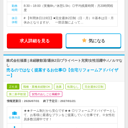
8:30～18:00（実働8h／休憩1.5h）◎平均残業時間：月20時間程
勤務
時間
度
# 【年間休日119日】■完全週休2日制（日・月）※基本は日・月
休日
休暇
休みとなりますが、 一部店舗によって…
求人詳細を見る
気になる
株式会社福喜 | 未経験歓迎/週休2日/プライベート充実/女性活躍中♪/ノルマな
し
売るのではなく提案するお仕事◎【住宅リフォームアドバイザ
ー】
正社員
職種・業種未経験OK
急募
転勤なし
完全週休2日制
第二新卒歓迎
女性のおしごと掲載中
情報更新日：2026/07/31
終了予定日：
2027/01/21
★★チーム制だから安心です★★ ◎リフォームアドバイザーとし
て、お客様に最適なプランをご提案していく仕事です。※女性社
仕事内容
員多数活躍中です！