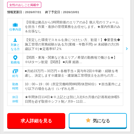
女性のおしごと掲載中
情報更新日：2026/07/31
終了予定日：
2026/10/01
【現場は拠点から1時間前後のエリアのみ】個人宅のリフォーム
を担当！作業・進捗の管理業務をお任せします。★屋内作業のみ
仕事内容
＆出張なし
【安定した環境でスキルを身につけたい方、歓迎！】◆要普免◆
施工管理の実務経験がある方(業種・年数不問) or 未経験の方(35
対象と
歳以下※)★定着率97.2％
なる方
【関西・東海・関東など各エリア／希望の勤務地で働ける★】
※UIターン歓迎 【関西】 ■兵庫 姫路…
勤務地
■月給23万円～33万円＋各種手当＋賞与年2回※年齢・経験を考
慮し、決定します※建築士・建築施工管理技士をお持ちの方…
給与
10：00～19：00（所定労働時間8時間/休憩60分）▼担当案件によ
勤務
時間
り以下の場合もあり（いずれも所…
★年間休日114日★※上記とは別に入社6カ月後の計画有給休暇5
休日
休暇
日間を必ず取得※シフト制／月9～11日…
求人詳細を見る
気になる