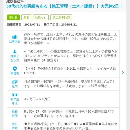
建設会社≫
50代の入社実績もある【施工管理（土木／建築）】★完休2日！
正社員
急募
転勤なし
第二新卒歓迎
情報更新日：2026/07/21
終了予定日：
2026/09/21
静岡・焼津で、建築・土木いずれかの案件の施工管理を担当。現
場は会社からほぼ片道1時間以内です。≪20～60代までの幅広い
仕事内容
世代が活躍中！≫
≪年齢は不問！≫ ◎施工管理技士（建築または土木）の資格をお
持ちの方 ※ブランクがあっても、経験が浅くてもOK！ ◎要普通
対象と
自動車免許（AT限定可）
なる方
【本社】 静岡県焼津市西小川2-1-21 ※転勤なし！ マイカー通勤
OKです。
勤務地
月給25万円～50万円 ＋ 諸手当※経験・能力等を考慮して決定し
ます。※前職給与を考慮して決定致します。※試用期間が…
給与
350万円～800万円
初年度
年収
8：00～17：00（休憩60分）※残業は月平均10～20時間ほどで
勤務
時間
す！ 定時退社することもできます…
◆完全週休2日制（土・日）◆祝日◆GW◆夏季休暇◆年末年始休
休日
休暇
暇◆有給休暇※有給休暇の取得がしやすい環…