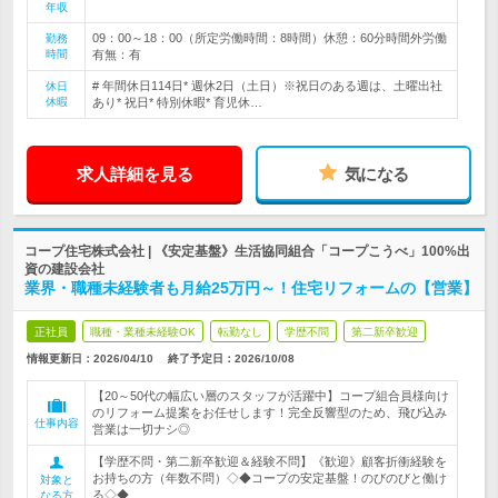
年収
09：00～18：00（所定労働時間：8時間）休憩：60分時間外労働
勤務
時間
有無：有
# 年間休日114日* 週休2日（土日）※祝日のある週は、土曜出社
休日
休暇
あり* 祝日* 特別休暇* 育児休…
求人詳細を見る
気になる
コープ住宅株式会社 | 《安定基盤》生活協同組合「コープこうべ」100%出
資の建設会社
業界・職種未経験者も月給25万円～！住宅リフォームの【営業】
正社員
職種・業種未経験OK
転勤なし
学歴不問
第二新卒歓迎
情報更新日：2026/04/10
終了予定日：
2026/10/08
【20～50代の幅広い層のスタッフが活躍中】コープ組合員様向け
のリフォーム提案をお任せします！完全反響型のため、飛び込み
仕事内容
営業は一切ナシ◎
【学歴不問・第二新卒歓迎＆経験不問】《歓迎》顧客折衝経験を
お持ちの方（年数不問）◇◆コープの安定基盤！のびのびと働け
対象と
る◇◆
なる方