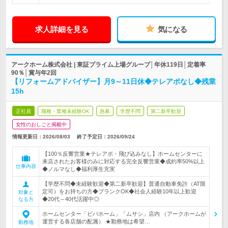
求人詳細を見る
気になる
アークホーム株式会社 | 東証プライム上場グループ│年休119日│定着率
90％│賞与年2回
【リフォームアドバイザー】月9～11日休◆テレアポなし◆残業
15h
正社員
職種・業種未経験OK
急募
学歴不問
第二新卒歓迎
女性のおしごと掲載中
情報更新日：2026/08/03
終了予定日：
2026/09/24
【100％反響営業★テレアポ・飛び込みなし】ホームセンターに
来店されたお客様のみに対応する完全反響営業◆成約率50%以上
仕事内容
◆ノルマなし◆福利厚生充実
【学歴不問◆未経験歓迎◆第二新卒歓迎】普通自動車免許（AT限
定可）をお持ちの方◆ブランクOK◆社会人経験10年以上歓迎
対象と
◆20代～40代活躍中◎
なる方
ホームセンター「ビバホーム」「ムサシ」店内 （アークホームが
運営する各店舗の配属） ★勤務地は希望…
勤務地