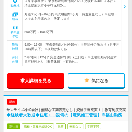
＜東京事務所＞ 東京都豊島区池袋2-63-4 光映ビル401 ＜本社＞
埼玉県所沢市小手指元町2-…
勤務地
月給36万円～84万円※試用期間3ヶ月（待遇変更なし）※経験・
スキルを考慮の上、決定します
給与
500万円～1000万円
初年度
年収
9:00～18:00 （実働8時間／休憩60分）※時間外労働あり（月平均
勤務
時間
20時間以下）※夜勤は多くあ…
* 年間休日125日* 完全週休2日制（土日祝）※土曜出勤が発生す
休日
休暇
る可能性あり（振替休日）* 有給休…
求人詳細を見る
気になる
新着
サンライズ株式会社 | 無理な工期設定なし｜資格手当充実！｜教育制度充実
◆経験者大歓迎◆住宅エコ設備の【電気施工管理】※福山勤務
正社員
職種・業種未経験OK
急募
転勤なし
学歴不問