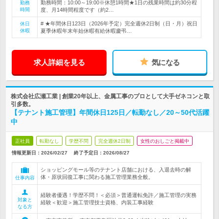
勤務時間：10:00～19:00※休憩1時間★1日の残業時間は約30分程
勤務
時間
度、月14時間程度です（約2…
# ★年間休日123日（2026年予定）完全週休2日制（日・月）祝日
休日
休暇
夏季休暇年末年始休暇有給休暇慶弔…
求人詳細を見る
気になる
株式会社広瀬工業 | 創業20年以上、金属工事のプロとして大手ゼネコンと取
引多数。
【テナント施工管理】年間休日125日／転勤なし／20～50代活躍
中
正社員
転勤なし
学歴不問
完全週休2日制
女性のおしごと掲載中
情報更新日：2026/02/27
終了予定日：
2026/08/27
ショッピングモール等のテナント店舗における、入退去時の解
体・原状回復工事に関わる施工管理業務全般。
仕事内容
経験者優遇！学歴不問！＜必須＞普通運転免許／施工管理の実務
対象と
経験＜歓迎＞施工管理技士資格、内装工事経験
なる方