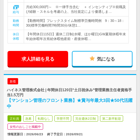
月給300,000円～ ※一律手当含む ＋ インセンティブ※前職及
び経験・スキルを考慮の上、当社規定により優遇しま…
給与
【勤務時間】フレックスタイム制標準労働時間例 9：30～18：
勤務
時間
30(標準労働時間7時間30分/休憩1…
【年間休日115日】週休二日制(水曜、ほか曜日)GW夏期休暇年末
休日
休暇
年始休暇年次有給休暇他産前・産後休暇…
求人詳細を見る
気になる
新着
ハイネス管理株式会社 | 年間休日120日*土日祝休み*管理業務主任者資格手
当1.5万円
【マンション管理のフロント業務】★賞与年最大3回★50代活躍
中
正社員
急募
転勤なし
学歴不問
完全週休2日制
第二新卒歓迎
女性のおしごと掲載中
情報更新日：2026/06/23
終了予定日：
2026/09/21