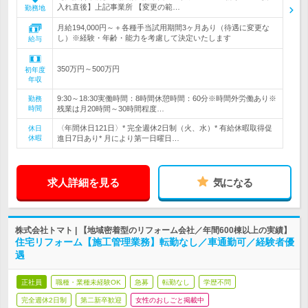
入れ直後】上記事業所 【変更の範…
勤務地
月給194,000円～＋各種手当試用期間3ヶ月あり（待遇に変更な
し）※経験・年齢・能力を考慮して決定いたします
給与
350万円～500万円
初年度
年収
9:30～18:30実働時間：8時間休憩時間：60分※時間外労働あり※
勤務
時間
残業は月20時間～30時間程度…
〈年間休日121日〉* 完全週休2日制（火、水）* 有給休暇取得促
休日
休暇
進日7日あり* 月により第一日曜日…
求人詳細を見る
気になる
株式会社トマト | 【地域密着型のリフォーム会社／年間600棟以上の実績】
住宅リフォーム【施工管理業務】転勤なし／車通勤可／経験者優
遇
正社員
職種・業種未経験OK
急募
転勤なし
学歴不問
完全週休2日制
第二新卒歓迎
女性のおしごと掲載中