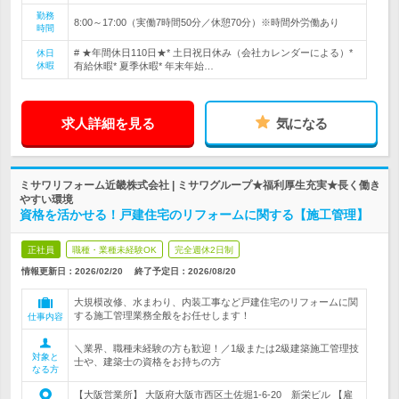
勤務
8:00～17:00（実働7時間50分／休憩70分）※時間外労働あり
時間
# ★年間休日110日★* 土日祝日休み（会社カレンダーによる）*
休日
休暇
有給休暇* 夏季休暇* 年末年始…
求人詳細を見る
気になる
ミサワリフォーム近畿株式会社 | ミサワグループ★福利厚生充実★長く働き
やすい環境
資格を活かせる！戸建住宅のリフォームに関する【施工管理】
正社員
職種・業種未経験OK
完全週休2日制
情報更新日：2026/02/20
終了予定日：
2026/08/20
大規模改修、水まわり、内装工事など戸建住宅のリフォームに関
する施工管理業務全般をお任せします！
仕事内容
＼業界、職種未経験の方も歓迎！／1級または2級建築施工管理技
対象と
士や、建築士の資格をお持ちの方
なる方
【大阪営業所】 大阪府大阪市西区土佐堀1-6-20 新栄ビル 【雇