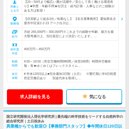
【20～50代まで幅広い層が活躍中／安心して長く働ける環境有
り】■学歴・年齢不問★社労士・給与計算・人事などのご経験が
対象と
ある方は歓迎！
なる方
【伏見駅より徒歩3分／転勤なし】 【名古屋事務所】 愛知県名古
屋市中区栄2-2-23 アーク白川公…
勤務地
月給 265,000円～300,000円※これまでの経験や年齢、能力を最
大限考慮の上、当社規定により決定いたします。…
給与
400万円～450万円
初年度
年収
9:00～18:00（所定労働時間8時間／休憩1時間）時間外労働有
勤務
時間
無：有★ゆくゆくはフレックスタイム…
# 年休120日以上■完全週休2日制（土日） ※繁忙期に年6日程度
休日
休暇
所定労働日あり 別途代休を取得し…
求人詳細を見る
気になる
国立研究開発法人理化学研究所 | 最先端の科学技術をリードする自然科学の
総合研究所｜土日祝休み
異業種からでも歓迎◎【事務部門スタッフ】◆年間休日120日以