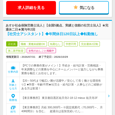
求人詳細を見る
気になる
あすか社会保険労務士法人 | 【全国5拠点、実績と信頼の社労士法人】★完
週休二日★賞与年2回
【社労士アシスタント】◆年間休日120日以上◆転勤無し
正社員
職種・業種未経験OK
転勤なし
学歴不問
完全週休2日制
第二新卒歓迎
女性のおしごと掲載中
情報更新日：2026/07/31
終了予定日：
2026/10/29
【PCでの事務作業がメイン！】手続き・給与計算・労務相談・
年末調整などの業務を中心にチームメンバーと協力しながら事務
仕事内容
業務を幅広くお任せします。
【20～50代まで幅広い層が活躍中／安心して長く働ける環境有
り】■学歴・年齢不問★社労士・給与計算・人事などのご経験が
対象と
ある方は歓迎！
なる方
【東京事務所】 東京都目黒区祐天寺2-18-12 mieux 祐天寺2F
勤務地
【東京事務所】月給 300,000円～※固定残業代（70,000円～、月
40時間分）を含む。 超過分は追加支給いたし…
給与