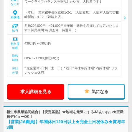
ワークライフバランスを重視したい方、大歓迎です！
なる方
〈本社〉 東京都中央区京橋1-2-1 〈大阪支店〉 大阪府大阪市曽根
崎新地1-4-12 〈姫路支店…
勤務地
月給294,000円～491,000円※年齢・経験を考慮して決定いたしま
す※試用期間3か月あり（待遇同一）
給与
438万円～690万円
初年度
年収
勤務
08:40～17:00(休憩60分)
時間
* 完全週休2日制（土・日）* 祝日* 年末年始休暇* 有給休暇* リフ
休日
休暇
レッシュ休暇
求人詳細を見る
気になる
相生市農業協同組合 | 【安定基盤】★地域を元気にするJAあいおい★正職
員デビューOK！
【営業(JA職員)】年間休日120日以上★完全土日祝休み★賞与年
3回