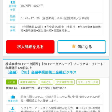
300万円～500万円
初年度
年収
勤務
8：45～17：30 （休憩45分）※平均残業時間／月7時間
時間
《年間休日120日》■完全週休2日制（土日祝）■年末年始■有給休
休日
休暇
暇■慶弔休暇■誕生日休暇■長期休暇制…
求人詳細を見る
気になる
株式会社NTTデータ関西 | 【NTTデータグループ】フレックス・リモート│
年間休日120日以上
〈金融〉【SE】金融事業部第二金融ビジネス
正社員
業種未経験OK
転勤なし
完全週休2日制
リモートワーク可
情報更新日：2026/07/28
終了予定日：
2027/01/18
信金共同システム、信組共同システム及び対外接続システムの更
改・機能追加をお任せします。
仕事内容
ソフトウェア・システム開発経験がある方。◆COBOLやJAVA開
発経験がある方、金融業界の知見がある方、最新技術の活用に興