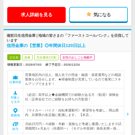
求人詳細を見る
気になる
備前日生信用金庫 | 地域の皆さまの「ファーストコールバンク」を目指して
います
信用金庫の【営業】◎年間休日120日以上
正社員
急募
完全週休2日制
女性のおしごと掲載中
情報更新日：2026/07/03
終了予定日：
2026/12/24
営業地区内の法人、個人先での預金・融資・資産運用などの相談
業務をお任せします。★研修制度が充実しているので着実にスキ
仕事内容
ルアップできます！
《必須》高卒以上◆金融機関での経験がある方 《歓迎》保険会
対象と
社・証券会社でのご経験をお持ちの方歓迎！
なる方
《マイカー・バイク・自転車通勤可》 希望等を考慮し、岡山県
内、兵庫県の各店舗に配属します。 【本店…
勤務地
月給23万円～※経験・年齢・資格など考慮し優遇いたします※試
用期間3ヵ月あり（待遇同一）《モデル年収例》係長未満～係…
給与