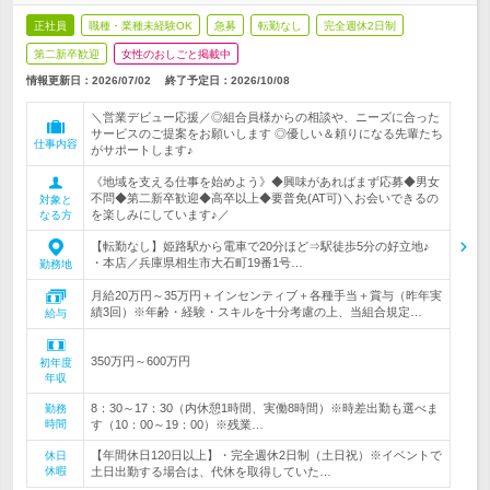
正社員
職種・業種未経験OK
急募
転勤なし
完全週休2日制
第二新卒歓迎
女性のおしごと掲載中
情報更新日：2026/07/02
終了予定日：
2026/10/08
＼営業デビュー応援／◎組合員様からの相談や、ニーズに合った
サービスのご提案をお願いします ◎優しい＆頼りになる先輩たち
仕事内容
がサポートします♪
《地域を支える仕事を始めよう》◆興味があればまず応募◆男女
不問◆第二新卒歓迎◆高卒以上◆要普免(AT可)＼お会いできるの
対象と
を楽しみにしています♪／
なる方
【転勤なし】姫路駅から電車で20分ほど⇒駅徒歩5分の好立地♪
・本店／兵庫県相生市大石町19番1号…
勤務地
月給20万円～35万円＋インセンティブ＋各種手当＋賞与（昨年実
績3回）※年齢・経験・スキルを十分考慮の上、当組合規定…
給与
350万円～600万円
初年度
年収
8：30～17：30（内休憩1時間、実働8時間）※時差出勤も選べま
勤務
時間
す（10：00～19：00）※残業…
【年間休日120日以上】・完全週休2日制（土日祝）※イベントで
休日
休暇
土日出勤する場合は、代休を取得していた…