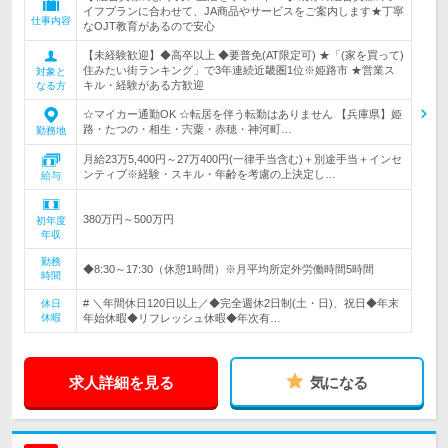
イフプランに合わせて、JA商品やサービスをご案内します★丁寧
仕事内容
なOJT教育があるので安心
【未経験歓迎】◆高卒以上 ◆要普免(AT限定可) ★「(家を買って)
住みたい街ランキング」で3年連続近畿圏1位※姫路市 ★営業ス
対象と
キル・経験がある方歓迎
なる方
☆マイカー通勤OK ☆転居を伴う転勤はありません 【兵庫県】姫
路・たつの・相生・宍粟・赤穂・神河町…
勤務地
月給23万5,400円～27万400円(一律手当含む)＋別途手当＋インセ
ンティブ※経験・スキル・年齢を考慮の上決定し…
給与
380万円～500万円
初年度
年収
勤務
◆8:30～17:30（休憩1時間）※月平均所定外労働時間5時間
時間
# ＼年間休日120日以上／◆完全週休2日制(土・日)、祝日◆年末
休日
休暇
年始休暇◆リフレッシュ休暇◆年次有…
求人詳細を見る
気になる