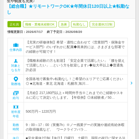
生や制度も充実♪
【総合職】★リモートワークOK★年間休日120日以上★転勤な
し
正社員
職種・業種未経験OK
急募
転勤なし
完全週休2日制
情報更新日：2026/07/17
終了予定日：
2026/08/20
【充実の研修体制】希望・適性に合わせて《営業部門・保険金サ
ービス部門》のいずれかに配属◆将来的には、さまざまな部署で
仕事内容
の経験が可能です！
【職種未経験の方も歓迎】「安定企業で活躍したい」「腰を据え
て活躍したい」…という方を歓迎します♪◆短大卒以上◆普通免
対象と
許必須
なる方
全国各地で募集中♪転勤なし！ご希望のエリアでご応募ください
◎ ■北海道・東北 北海道：札幌市,旭川…
勤務地
【月給】217,180円以上＋時間外手当※これまでのご経験やスキ
ルに応じて決定いたします。【年収例】◎未経験者／50…
給与
500万円～1220万円
初年度
年収
9：00～17：00（実働7h）※ノー残業デーの実施や連続有給休暇
勤務
時間
の取得徹底など、 ワークライフバラ…
■完全週休2日制【休日】日曜日、土曜日、国民の祝日に関する法
休日