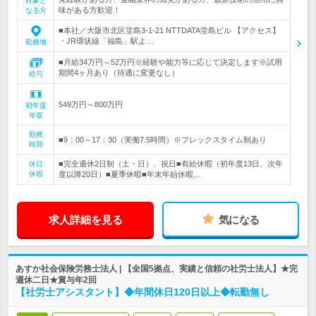
対象と
味がある方歓迎！
なる方
■本社／大阪市北区堂島3-1-21 NTTDATA堂島ビル 【アクセス】
・JR環状線「福島」駅よ…
勤務地
■月給34万円～52万円※経験や能力等に応じて決定します※試用
期間4ヶ月あり（待遇に変更なし）
給与
549万円～800万円
初年度
年収
勤務
■9：00～17：30（実働7.5時間）※フレックスタイム制あり
時間
■完全週休2日制（土・日）、祝日■有給休暇（初年度13日、次年
休日
休暇
度以降20日）■夏季休暇■年末年始休暇…
求人詳細を見る
気になる
あすか社会保険労務士法人 | 【全国5拠点、実績と信頼の社労士法人】★完
週休二日★賞与年2回
【社労士アシスタント】◆年間休日120日以上◆転勤無し