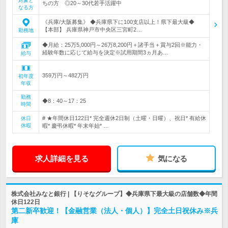
対象と
ちの方 ◎20～30代若手活躍中
なる方
《兵庫/大阪募集》 ◆兵庫県下に100支店以上！県下最大級◆
【本部】 兵庫県神戸市中央区三宮町2…
勤務地
◆月給：25万5,000円～26万8,200円＋諸手当＋賞与2回※能力・
経験年数に応じて給与を決定※試用期間3ヵ月あ…
給与
359万円～482万円
初年度
年収
勤務
◆8：40～17：25
時間
# ★年間休日122日* 完全週休2日制（土曜・日曜）、祝日* 有給休
休日
休暇
暇* 慶弔休暇* 年末年始* …
求人詳細を見る
気になる
株式会社みなと銀行 | 【りそなグループ】◆兵庫県下最大級の店舗数◆年間
休日122日
第二新卒歓迎！【金融営業（法人・個人）】完全土日祝休み※兵
庫