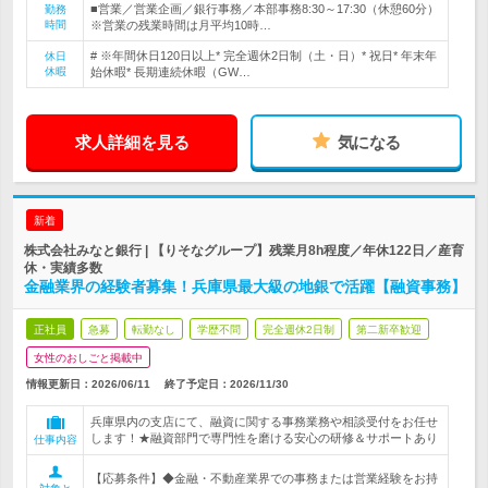
■営業／営業企画／銀行事務／本部事務8:30～17:30（休憩60分）
勤務
時間
※営業の残業時間は月平均10時…
# ※年間休日120日以上* 完全週休2日制（土・日）* 祝日* 年末年
休日
休暇
始休暇* 長期連続休暇（GW…
求人詳細を見る
気になる
新着
株式会社みなと銀行 | 【りそなグループ】残業月8h程度／年休122日／産育
休・実績多数
金融業界の経験者募集！兵庫県最大級の地銀で活躍【融資事務】
正社員
急募
転勤なし
学歴不問
完全週休2日制
第二新卒歓迎
女性のおしごと掲載中
情報更新日：2026/06/11
終了予定日：
2026/11/30
兵庫県内の支店にて、融資に関する事務業務や相談受付をお任せ
します！★融資部門で専門性を磨ける安心の研修＆サポートあり
仕事内容
【応募条件】◆金融・不動産業界での事務または営業経験をお持