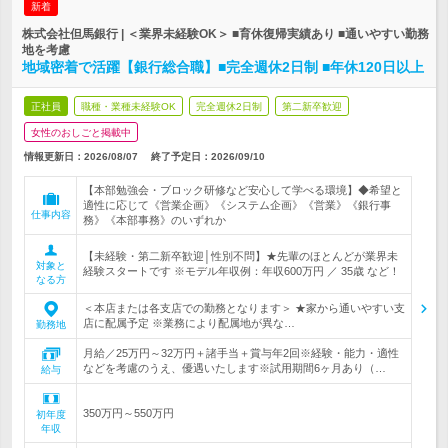
新着
株式会社但馬銀行 | ＜業界未経験OK＞ ■育休復帰実績あり ■通いやすい勤務
地を考慮
地域密着で活躍【銀行総合職】■完全週休2日制 ■年休120日以上
正社員
職種・業種未経験OK
完全週休2日制
第二新卒歓迎
女性のおしごと掲載中
情報更新日：2026/08/07
終了予定日：
2026/09/10
【本部勉強会・ブロック研修など安心して学べる環境】◆希望と
適性に応じて《営業企画》《システム企画》《営業》《銀行事
仕事内容
務》《本部事務》のいずれか
【未経験・第二新卒歓迎│性別不問】★先輩のほとんどが業界未
対象と
経験スタートです ※モデル年収例：年収600万円 ／ 35歳 など！
なる方
＜本店または各支店での勤務となります＞ ★家から通いやすい支
店に配属予定 ※業務により配属地が異な…
勤務地
月給／25万円～32万円＋諸手当＋賞与年2回※経験・能力・適性
などを考慮のうえ、優遇いたします※試用期間6ヶ月あり（…
給与
350万円～550万円
初年度
年収