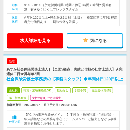
9:00～18:00（所定労働時間8時間／休憩1時間）時間外労働有
勤務
時間
無：有★ゆくゆくはフレックスタイム…
# 年休120日以上■完全週休2日制（土日） ※繁忙期に年6日程度
休日
休暇
所定労働日あり 別途代休を取得し…
求人詳細を見る
気になる
新着
あすか社会保険労務士法人 | 【全国5拠点、実績と信頼の社労士法人】★完
週休二日★賞与年2回
社会保険労務士事務所の【事務スタッフ】◆年間休日120日以上
正社員
職種・業種未経験OK
転勤なし
学歴不問
完全週休2日制
第二新卒歓迎
女性のおしごと掲載中
情報更新日：2026/08/07
終了予定日：
2026/11/05
【PCでの事務作業がメイン！】手続き・給与計算・労務相談・
年末調整などの業務を中心にチームメンバーと協力しながら事務
仕事内容
業務を幅広くお任せします。