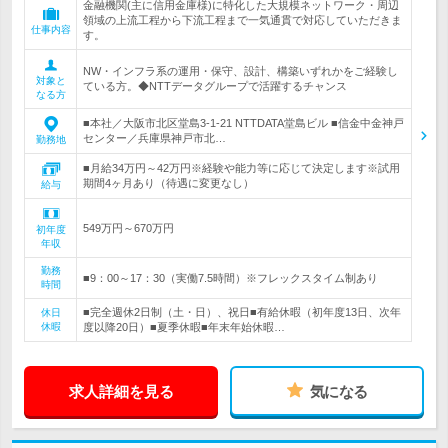
金融機関(主に信用金庫様)に特化した大規模ネットワーク・周辺
領域の上流工程から下流工程まで一気通貫で対応していただきま
仕事内容
す。
NW・インフラ系の運用・保守、設計、構築いずれかをご経験し
対象と
ている方。◆NTTデータグループで活躍するチャンス
なる方
■本社／大阪市北区堂島3-1-21 NTTDATA堂島ビル ■信金中金神戸
センター／兵庫県神戸市北…
勤務地
■月給34万円～42万円※経験や能力等に応じて決定します※試用
期間4ヶ月あり（待遇に変更なし）
給与
549万円～670万円
初年度
年収
勤務
■9：00～17：30（実働7.5時間）※フレックスタイム制あり
時間
■完全週休2日制（土・日）、祝日■有給休暇（初年度13日、次年
休日
休暇
度以降20日）■夏季休暇■年末年始休暇…
求人詳細を見る
気になる