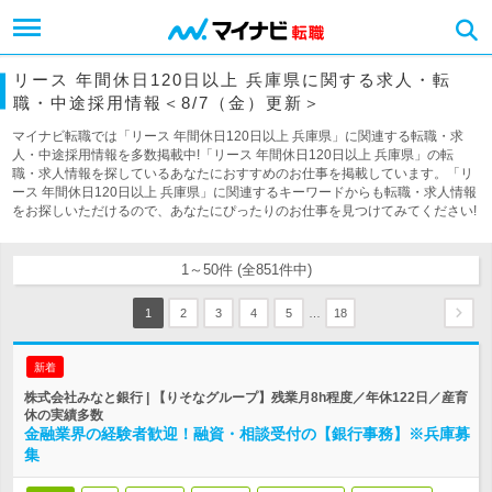
リース 年間休日120日以上 兵庫県に関する求人・転
職・中途採用情報＜8/7（金）更新＞
マイナビ転職では「リース 年間休日120日以上 兵庫県」に関連する転職・求
人・中途採用情報を多数掲載中!「リース 年間休日120日以上 兵庫県」の転
職・求人情報を探しているあなたにおすすめのお仕事を掲載しています。「リ
ース 年間休日120日以上 兵庫県」に関連するキーワードからも転職・求人情報
をお探しいただけるので、あなたにぴったりのお仕事を見つけてみてください!
1～50件 (全851件中)
…
1
2
3
4
5
18
新着
株式会社みなと銀行 | 【りそなグループ】残業月8h程度／年休122日／産育
休の実績多数
金融業界の経験者歓迎！融資・相談受付の【銀行事務】※兵庫募
集