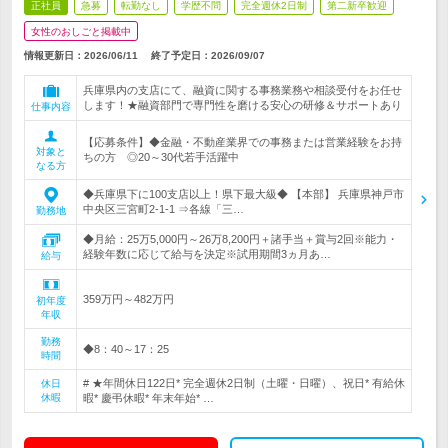
正社員
急募
転勤なし
学歴不問
完全週休2日制
第二新卒歓迎
女性のおしごと掲載中
情報更新日：2026/06/11
終了予定日：
2026/09/07
兵庫県内の支店にて、融資に関する事務業務や相談受付をお任せ
します！★融資部門で専門性を磨ける安心の研修＆サポートあり
仕事内容
【応募条件】◆金融・不動産業界での事務または営業経験をお持
対象と
ちの方 ◎20～30代若手活躍中
なる方
◆兵庫県下に100支店以上！県下最大級◆ 【本部】 兵庫県神戸市
中央区三宮町2-1-1 ⇒各線「三…
勤務地
◆月給：25万5,000円～26万8,200円＋諸手当＋賞与2回※能力・
経験年数に応じて給与を決定※試用期間3ヵ月あ…
給与
359万円～482万円
初年度
年収
勤務
◆8：40～17：25
時間
# ★年間休日122日* 完全週休2日制（土曜・日曜）、祝日* 有給休
休日
休暇
暇* 慶弔休暇* 年末年始* …