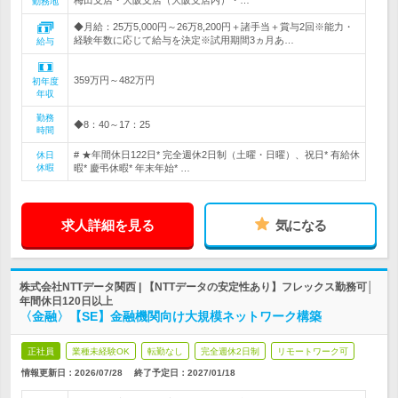
梅田支店・大阪支店（大阪支店内）・…
勤務地
◆月給：25万5,000円～26万8,200円＋諸手当＋賞与2回※能力・
経験年数に応じて給与を決定※試用期間3ヵ月あ…
給与
359万円～482万円
初年度
年収
勤務
◆8：40～17：25
時間
# ★年間休日122日* 完全週休2日制（土曜・日曜）、祝日* 有給休
休日
休暇
暇* 慶弔休暇* 年末年始* …
求人詳細を見る
気になる
株式会社NTTデータ関西 | 【NTTデータの安定性あり】フレックス勤務可│
年間休日120日以上
〈金融〉【SE】金融機関向け大規模ネットワーク構築
正社員
業種未経験OK
転勤なし
完全週休2日制
リモートワーク可
情報更新日：2026/07/28
終了予定日：
2027/01/18