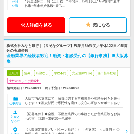
* 完全週休二日制（土日祝）* 年間休日120日以上* GW休暇* 夏季
休日
休暇
休暇* 年末年始休暇* 慶弔…
求人詳細を見る
気になる
株式会社みなと銀行 | 【りそなグループ】残業月8h程度／年休122日／産育
休の実績多数
金融業界の経験者歓迎！融資・相談受付の【銀行事務】※大阪募
集
正社員
急募
転勤なし
学歴不問
完全週休2日制
第二新卒歓迎
女性のおしごと掲載中
情報更新日：2026/06/11
終了予定日：
2026/08/20
大阪市内の支店にて、融資に関する事務業務や相談受付をお任せ
します！★融資部門で専門性を磨ける安心の研修＆サポートあり
仕事内容
【応募条件】◆金融・不動産業界での事務または営業経験をお持
対象と
ちの方 ◎20～30代若手活躍中
なる方
《大阪限定募集／U・Iターン歓迎！》 【各支店】 ＜大阪府＞ ◇