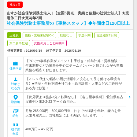
残り3日
あすか社会保険労務士法人 | 【全国5拠点、実績と信頼の社労士法人】★完
週休二日★賞与年2回
社会保険労務士事務所の【事務スタッフ】◆年間休日120日以上
正社員
職種・業種未経験OK
転勤なし
学歴不問
完全週休2日制
第二新卒歓迎
女性のおしごと掲載中
情報更新日：2026/05/19
終了予定日：
2026/08/10
【PCでの事務作業がメイン！】手続き・給与計算・労務相談・
年末調整などの業務を中心にチームメンバーと協力しながら事務
仕事内容
業務を幅広くお任せします。
【20～50代まで幅広い層が活躍中／安心して長く働ける環境有
り】■学歴・年齢不問★社労士・給与計算・人事などのご経験が
対象と
ある方は歓迎！
なる方
【伏見駅より徒歩3分／転勤なし】 【名古屋事務所】 愛知県名古
屋市中区栄2-2-23 アーク白川公…
勤務地
月給 265,000円～300,000円※これまでの経験や年齢、能力を最
大限考慮の上、当社規定により決定いたします。…
給与
400万円～450万円
初年度
年収