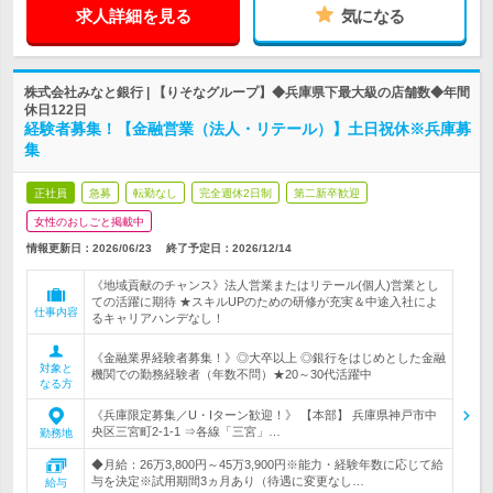
求人詳細を見る
気になる
株式会社みなと銀行 | 【りそなグループ】◆兵庫県下最大級の店舗数◆年間
休日122日
経験者募集！【金融営業（法人・リテール）】土日祝休※兵庫募
集
正社員
急募
転勤なし
完全週休2日制
第二新卒歓迎
女性のおしごと掲載中
情報更新日：2026/06/23
終了予定日：
2026/12/14
《地域貢献のチャンス》法人営業またはリテール(個人)営業とし
ての活躍に期待 ★スキルUPのための研修が充実＆中途入社によ
仕事内容
るキャリアハンデなし！
《金融業界経験者募集！》◎大卒以上 ◎銀行をはじめとした金融
対象と
機関での勤務経験者（年数不問）★20～30代活躍中
なる方
《兵庫限定募集／U・Iターン歓迎！》 【本部】 兵庫県神戸市中
央区三宮町2-1-1 ⇒各線「三宮」…
勤務地
◆月給：26万3,800円～45万3,900円※能力・経験年数に応じて給
与を決定※試用期間3ヵ月あり（待遇に変更なし…
給与