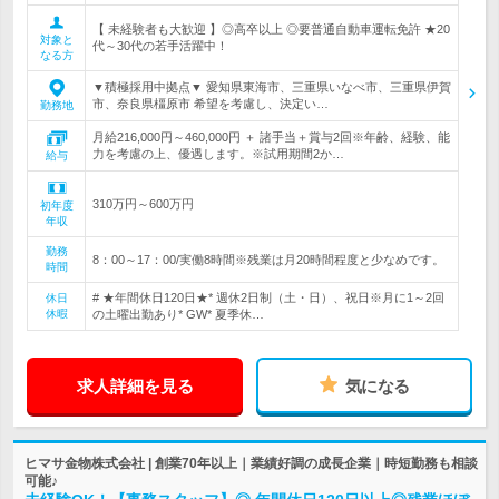
【 未経験者も大歓迎 】◎高卒以上 ◎要普通自動車運転免許 ★20
対象と
代～30代の若手活躍中！
なる方
▼積極採用中拠点▼ 愛知県東海市、三重県いなべ市、三重県伊賀
市、奈良県橿原市 希望を考慮し、決定い…
勤務地
月給216,000円～460,000円 ＋ 諸手当＋賞与2回※年齢、経験、能
力を考慮の上、優遇します。※試用期間2か…
給与
310万円～600万円
初年度
年収
勤務
8：00～17：00/実働8時間※残業は月20時間程度と少なめです。
時間
# ★年間休日120日★* 週休2日制（土・日）、祝日※月に1～2回
休日
休暇
の土曜出勤あり* GW* 夏季休…
求人詳細を見る
気になる
ヒマサ金物株式会社 | 創業70年以上｜業績好調の成長企業｜時短勤務も相談
可能♪