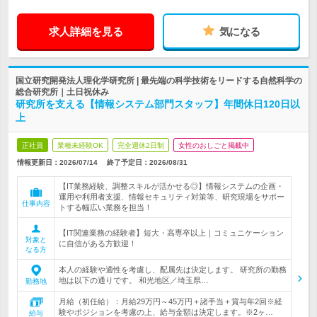
求人詳細を見る
気になる
国立研究開発法人理化学研究所 | 最先端の科学技術をリードする自然科学の
総合研究所｜土日祝休み
研究所を支える【情報システム部門スタッフ】年間休日120日以
上
正社員
業種未経験OK
完全週休2日制
女性のおしごと掲載中
情報更新日：2026/07/14
終了予定日：
2026/08/31
【IT業務経験、調整スキルが活かせる◎】情報システムの企画・
運用や利用者支援、情報セキュリティ対策等、研究現場をサポー
仕事内容
トする幅広い業務を担当！
【IT関連業務の経験者】短大・高専卒以上｜コミュニケーション
対象と
に自信がある方歓迎！
なる方
本人の経験や適性を考慮し、配属先は決定します。 研究所の勤務
地は以下の通りです。 和光地区／埼玉県…
勤務地
月給（初任給）：月給29万円～45万円＋諸手当＋賞与年2回※経
験やポジションを考慮の上、給与金額は決定します。※2ヶ…
給与