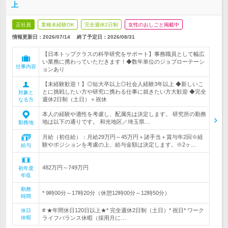
上
正社員
業種未経験OK
完全週休2日制
女性のおしごと掲載中
情報更新日：2026/07/14
終了予定日：
2026/08/31
【日本トップクラスの科学研究をサポート】事務職員として幅広
い業務に携わっていただきます！◆数年単位のジョブローテーシ
仕事内容
ョンあり
【未経験歓迎！】◎短大卒以上◎社会人経験3年以上 ◆新しいこ
とに挑戦したい方や研究に携わる仕事に就きたい方大歓迎 ◆完全
対象と
週休2日制（土日）＋祝休
なる方
本人の経験や適性を考慮し、配属先は決定します。 研究所の勤務
地は以下の通りです。 和光地区／埼玉県…
勤務地
月給（初任給）：月給29万円～45万円＋諸手当＋賞与年2回※経
験やポジションを考慮の上、給与金額は決定します。※2ヶ…
給与
482万円～749万円
初年度
年収
勤務
* 9時00分～17時20分（休憩12時00分～12時50分）
時間
# ★年間休日120日以上★* 完全週休2日制（土日）* 祝日* ワーク
休日
休暇
ライフバランス休暇（採用月に…