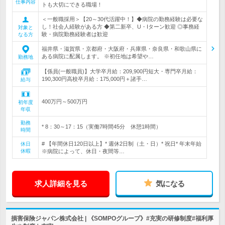
仕事内容
トも大切にできる職場！
＜一般職採用＞【20～30代活躍中！】◆病院の勤務経験は必要な
し！社会人経験がある方 ◆第二新卒、U・Iターン歓迎 ◎事務経
対象と
験・病院勤務経験者は歓迎
なる方
福井県・滋賀県・京都府・大阪府・兵庫県・奈良県・和歌山県に
ある病院に配属します。 ※初任地は希望や…
勤務地
【係員(一般職員)】大学卒月給：209,900円短大・専門卒月給：
190,300円高校卒月給：175,000円＋諸手…
給与
400万円～500万円
初年度
年収
勤務
* 8：30～17：15（実働7時間45分 休憩1時間）
時間
# 【年間休日120日以上】* 週休2日制（土・日）* 祝日* 年末年始
休日
休暇
※病院によって、休日・夜間等…
求人詳細を見る
気になる
損害保険ジャパン株式会社 | 《SOMPOグループ》#充実の研修制度#福利厚