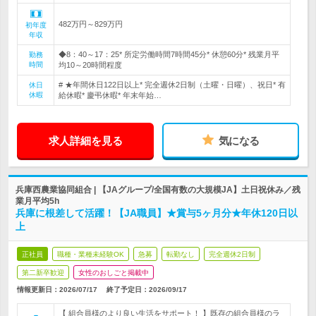
482万円～829万円
初年度
年収
◆8：40～17：25* 所定労働時間7時間45分* 休憩60分* 残業月平
勤務
時間
均10～20時間程度
# ★年間休日122日以上* 完全週休2日制（土曜・日曜）、祝日* 有
休日
休暇
給休暇* 慶弔休暇* 年末年始…
求人詳細を見る
気になる
兵庫西農業協同組合 | 【JAグループ/全国有数の大規模JA】土日祝休み／残
業月平均5h
兵庫に根差して活躍！【JA職員】★賞与5ヶ月分★年休120日以
上
正社員
職種・業種未経験OK
急募
転勤なし
完全週休2日制
第二新卒歓迎
女性のおしごと掲載中
情報更新日：2026/07/17
終了予定日：
2026/09/17
【 組合員様のより良い生活をサポート！ 】既存の組合員様のラ