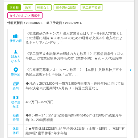
正社員
急募
転勤なし
完全週休2日制
第二新卒歓迎
女性のおしごと掲載中
情報更新日：2026/06/23
終了予定日：
2026/12/14
《地域貢献のチャンス》法人営業またはリテール(個人)営業とし
ての活躍に期待 ★スキルUPのための研修が充実＆中途入社によ
仕事内容
るキャリアハンデなし！
《第二新卒＆金融業界未経験の方も歓迎！》応募必須条件：◎大
対象と
卒以上 ◎営業経験をお持ちの方（業界不問）★20～30代活躍中
なる方
《兵庫限定募集／U・Iターン歓迎！》 【本部】 兵庫県神戸市中
央区三宮町2-1-1 ⇒各線「三宮」…
勤務地
◆月給：26万3,800円～45万3,900円※能力・経験年数に応じて給
与を決定※試用期間3ヵ月あり（待遇に変更なし…
給与
482万円～829万円
初年度
年収
◆8：40～17：25* 所定労働時間7時間45分* 休憩60分* 残業月平
勤務
時間
均10～20時間程度
# ★年間休日122日以上* 完全週休2日制（土曜・日曜）、祝日* 有
休日
休暇
給休暇* 慶弔休暇* 年末年始…