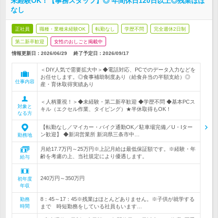
未経験OK！【事務スタッフ】◎ 年間休日120日以上◎残業ほぼ
なし
正社員
職種・業種未経験OK
転勤なし
学歴不問
完全週休2日制
第二新卒歓迎
女性のおしごと掲載中
情報更新日：2026/06/29
終了予定日：
2026/09/17
＜DIY人気で需要拡大中＞◆電話対応、PCでのデータ入力などを
お任せします。◎食事補助制度あり（給食弁当の半額支給）◎
仕事内容
産・育休取得実績あり
＜人柄重視！＞◆未経験・第二新卒歓迎 ◆学歴不問 ◆基本PCス
対象と
キル（エクセル作業、タイピング）★半休取得もOK！
なる方
【転勤なし／マイカー・バイク通勤OK／駐車場完備／U・Iター
ン歓迎】 ◆新潟営業所 新潟県三条市中…
勤務地
月給17.7万円～25万円※上記月給は最低保証額です。※経験・年
齢を考慮の上、当社規定により優遇します。
給与
240万円～350万円
初年度
年収
8：45～17：45※残業はほとんどありません。※子供が就学する
勤務
時間
まで 時短勤務をしている社員もいます…