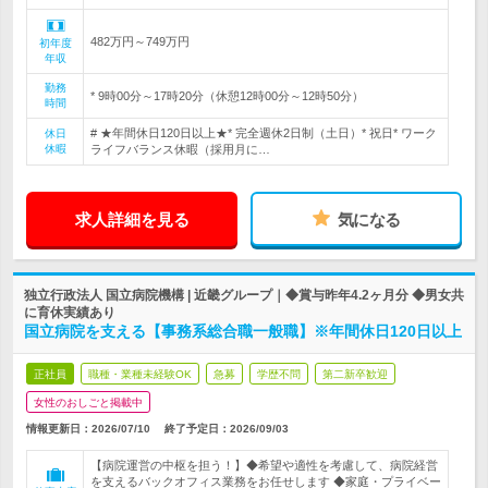
482万円～749万円
初年度
年収
勤務
* 9時00分～17時20分（休憩12時00分～12時50分）
時間
# ★年間休日120日以上★* 完全週休2日制（土日）* 祝日* ワーク
休日
休暇
ライフバランス休暇（採用月に…
求人詳細を見る
気になる
独立行政法人 国立病院機構 | 近畿グループ｜◆賞与昨年4.2ヶ月分 ◆男女共
に育休実績あり
国立病院を支える【事務系総合職一般職】※年間休日120日以上
正社員
職種・業種未経験OK
急募
学歴不問
第二新卒歓迎
女性のおしごと掲載中
情報更新日：2026/07/10
終了予定日：
2026/09/03
【病院運営の中枢を担う！】◆希望や適性を考慮して、病院経営
を支えるバックオフィス業務をお任せします ◆家庭・プライベー