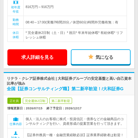
816万円～916万円
初年度
年収
勤務
08:40～17:00(実働7時間20分／休憩60分)時間外労働有無：有
時間
* 完全週休2日制（土・日）* 祝日* 年末年始休暇* 有給休暇* リフ
休日
休暇
レッシュ休暇
求人詳細を見る
気になる
リテラ・クレア証券株式会社 | 大和証券グループの安定基盤と高い自己資本
比率が強み
全国【証券コンサルティング職】第二新卒歓迎！/大和証券G
正社員
完全週休2日制
第二新卒歓迎
情報更新日：2026/07/15
終了予定日：
2026/12/17
個人・法人のお客様に株式・投資信託・債券などの金融商品のコ
ンサルティングを行い、資産形成の提案営業を行って頂きます。
仕事内容
【証券外務員一種・金融営業経験必須】証券業界経験者は歓迎！
対象と