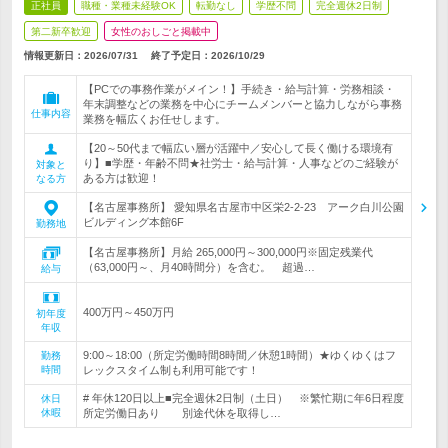
正社員
職種・業種未経験OK
転勤なし
学歴不問
完全週休2日制
第二新卒歓迎
女性のおしごと掲載中
情報更新日：2026/07/31
終了予定日：
2026/10/29
【PCでの事務作業がメイン！】手続き・給与計算・労務相談・
年末調整などの業務を中心にチームメンバーと協力しながら事務
仕事内容
業務を幅広くお任せします。
【20～50代まで幅広い層が活躍中／安心して長く働ける環境有
り】■学歴・年齢不問★社労士・給与計算・人事などのご経験が
対象と
ある方は歓迎！
なる方
【名古屋事務所】 愛知県名古屋市中区栄2-2-23 アーク白川公園
ビルディング本館6F
勤務地
【名古屋事務所】月給 265,000円～300,000円※固定残業代
（63,000円～、月40時間分）を含む。 超過…
給与
400万円～450万円
初年度
年収
9:00～18:00（所定労働時間8時間／休憩1時間）★ゆくゆくはフ
勤務
時間
レックスタイム制も利用可能です！
# 年休120日以上■完全週休2日制（土日） ※繁忙期に年6日程度
休日
休暇
所定労働日あり 別途代休を取得し…