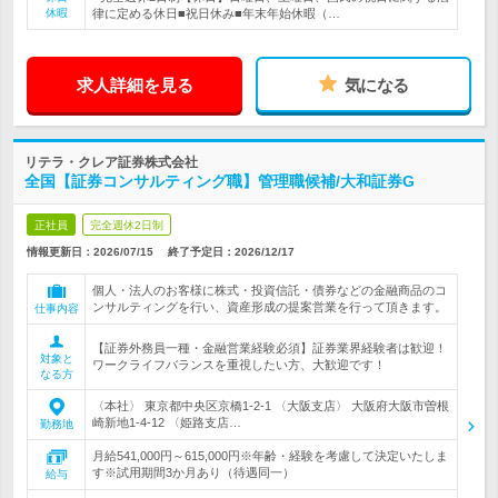
休暇
律に定める休日■祝日休み■年末年始休暇（…
求人詳細を見る
気になる
リテラ・クレア証券株式会社
全国【証券コンサルティング職】管理職候補/大和証券G
正社員
完全週休2日制
情報更新日：2026/07/15
終了予定日：
2026/12/17
個人・法人のお客様に株式・投資信託・債券などの金融商品のコ
ンサルティングを行い、資産形成の提案営業を行って頂きます。
仕事内容
【証券外務員一種・金融営業経験必須】証券業界経験者は歓迎！
対象と
ワークライフバランスを重視したい方、大歓迎です！
なる方
〈本社〉 東京都中央区京橋1-2-1 〈大阪支店〉 大阪府大阪市曽根
崎新地1-4-12 〈姫路支店…
勤務地
月給541,000円～615,000円※年齢・経験を考慮して決定いたしま
す※試用期間3か月あり（待遇同一）
給与