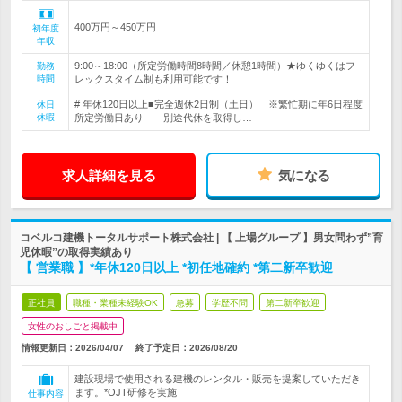
400万円～450万円
初年度
年収
9:00～18:00（所定労働時間8時間／休憩1時間）★ゆくゆくはフ
勤務
時間
レックスタイム制も利用可能です！
# 年休120日以上■完全週休2日制（土日） ※繁忙期に年6日程度
休日
休暇
所定労働日あり 別途代休を取得し…
求人詳細を見る
気になる
コベルコ建機トータルサポート株式会社 | 【 上場グループ 】男女問わず”育
児休暇”の取得実績あり
【 営業職 】*年休120日以上 *初任地確約 *第二新卒歓迎
正社員
職種・業種未経験OK
急募
学歴不問
第二新卒歓迎
女性のおしごと掲載中
情報更新日：2026/04/07
終了予定日：
2026/08/20
建設現場で使用される建機のレンタル・販売を提案していただき
ます。*OJT研修を実施
仕事内容