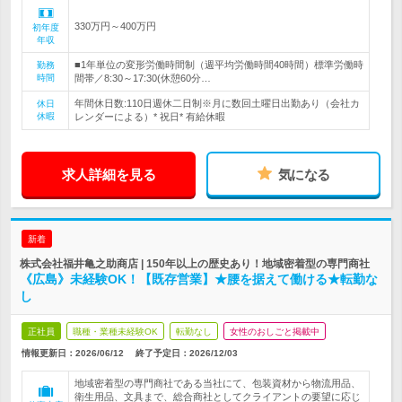
330万円～400万円
初年度
年収
■1年単位の変形労働時間制（週平均労働時間40時間）標準労働時
勤務
時間
間帯／8:30～17:30(休憩60分…
年間休日数:110日週休二日制※月に数回土曜日出勤あり（会社カ
休日
休暇
レンダーによる）* 祝日* 有給休暇
求人詳細を見る
気になる
新着
株式会社福井亀之助商店 | 150年以上の歴史あり！地域密着型の専門商社
《広島》未経験OK！【既存営業】★腰を据えて働ける★転勤な
し
正社員
職種・業種未経験OK
転勤なし
女性のおしごと掲載中
情報更新日：2026/06/12
終了予定日：
2026/12/03
地域密着型の専門商社である当社にて、包装資材から物流用品、
衛生用品、文具まで、総合商社としてクライアントの要望に応じ