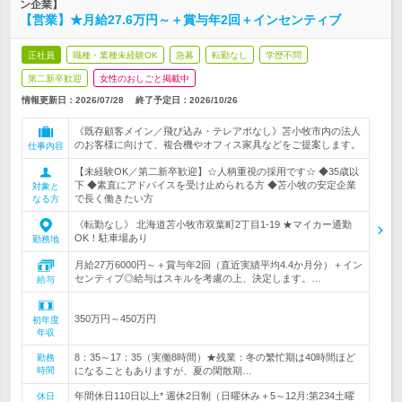
ン企業】
【営業】★月給27.6万円～＋賞与年2回＋インセンティブ
正社員
職種・業種未経験OK
急募
転勤なし
学歴不問
第二新卒歓迎
女性のおしごと掲載中
情報更新日：2026/07/28
終了予定日：
2026/10/26
《既存顧客メイン／飛び込み・テレアポなし》苫小牧市内の法人
のお客様に向けて、複合機やオフィス家具などをご提案します。
仕事内容
【未経験OK／第二新卒歓迎】☆人柄重視の採用です☆ ◆35歳以
下 ◆素直にアドバイスを受け止められる方 ◆苫小牧の安定企業
対象と
で長く働きたい方
なる方
《転勤なし》 北海道苫小牧市双葉町2丁目1-19 ★マイカー通勤
OK！駐車場あり
勤務地
月給27万6000円～＋賞与年2回（直近実績平均4.4か月分）＋イン
センティブ◎給与はスキルを考慮の上、決定します。…
給与
350万円～450万円
初年度
年収
8：35～17：35（実働8時間）★残業：冬の繁忙期は40時間ほど
勤務
時間
になることもありますが、夏の閑散期…
年間休日110日以上* 週休2日制（日曜休み＋5～12月:第234土曜
休日