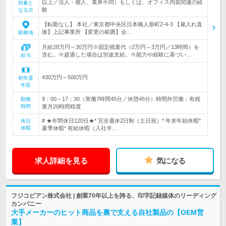
以上／法人・個人、業界不問）もしくは、オフィス内装関連の経
対象と
験
なる方
【転勤なし】 本社／東京都中央区日本橋人形町2-4-3 【雇入れ直
後】上記事業所 【変更の範囲】会…
勤務地
月給28万円～30万円※固定残業代（2万円～3万円／13時間）を
含む。※超過した場合は別途支給。※能力や経験に基づい…
給与
430万円～500万円
初年度
年収
9：00～17：30（実働7時間45分／休憩45分）時間外労働：有残
勤務
時間
業月20時間程度
# ★年間休日120日★* 完全週休2日制（土日祝）* 年末年始休暇*
休日
休暇
夏季休暇* 有給休暇（入社半…
求人詳細を見る
気になる
フジコピアン株式会社 | 創業70年以上を誇る、印字記録媒体のリーディング
カンパニー
大手メーカーのヒット商品を裏で支える自社製品の【OEM営
業】