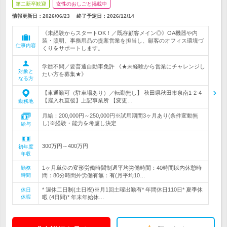
第二新卒歓迎
女性のおしごと掲載中
情報更新日：2026/06/23
終了予定日：
2026/12/14
《未経験からスタートOK！／既存顧客メイン◎》OA機器や内
装・照明、事務用品の提案営業を担当し、顧客のオフィス環境づ
仕事内容
くりをサポートします。
学歴不問／要普通自動車免許 《★未経験から営業にチャレンジし
対象と
たい方を募集★》
なる方
【車通勤可（駐車場あり）／転勤無し】 秋田県秋田市泉南1-2-4
【雇入れ直後】上記事業所 【変更…
勤務地
月給：200,000円～250,000円※試用期間3ヶ月あり(条件変動無
し)※経験・能力を考慮し決定
給与
300万円～400万円
初年度
年収
1ヶ月単位の変形労働時間制週平均労働時間：40時間以内休憩時
勤務
時間
間：80分時間外労働有無：有(月平均10…
* 週休二日制(土日祝)※月1回土曜出勤有* 年間休日110日* 夏季休
休日
休暇
暇 (4日間)* 年末年始休…