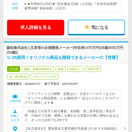
# ★年間休日120日★* 完全週休2日制（土日祝）* 年末年始休暇*
休日
休暇
夏季休暇* 有給休暇（入社半…
求人詳細を見る
気になる
森松株式会社 | 文具等の企画開発メーカー[年収例:470万円(28歳)/550万円
(34歳)]
Ｕ-35採用！オリジナル商品も開発できるメーカーの【営業】
正社員
職種・業種未経験OK
急募
転勤なし
学歴不問
第二新卒歓迎
リモートワーク可
情報更新日：2026/07/17
終了予定日：
2027/01/07
〔クライアントとの調整・提案ほか〕文具やノベルティなどの
『オリジナル商品開発』にも挑戦OK！“あなただからこそ”のアイ
仕事内容
デアに期待します★
〔35歳までの若手人材を募集〕未経験・第二新卒歓迎／男女不
問 ※BtoCで企画・開発にも携われる営業の仕事に興味があるな
対象と
ど、きっかけは何でもOKです
なる方
【名古屋本社】 愛知県名古屋市南区丹後通り5-18 ※大高緑地公