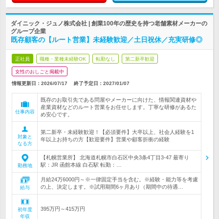
ダイニック・ジュノ株式会社 | 創業100年の歴史を持つ老舗素材メーカーの
グループ企業
既存顧客の【ルート営業】未経験歓迎／土日祝休／充実研修◎
正社員
職種・業種未経験OK
転勤なし
第二新卒歓迎
女性のおしごと掲載中
情報更新日：2026/07/17
終了予定日：
2027/01/07
既存のお取引先である問屋やメーカーに向けた、情報関連資材や
産業資材などのルート営業をお任せします。丁寧な研修があるた
仕事内容
め安心です。
第二新卒・未経験歓迎！【必須要件】大卒以上、社会人経験を1
対象と
年以上お持ちの方【歓迎要件】営業や顧客折衝の経験
なる方
【札幌営業所】 北海道札幌市白石区中央3条4丁目3-47 最寄り
駅：JR 函館本線 白石駅 転勤：…
勤務地
月給24万6000円～※一律固定手当を含む。※経験・能力等を考慮
の上、決定します。※試用期間6ヶ月あり（期間中の待遇…
給与
395万円～415万円
初年度
年収