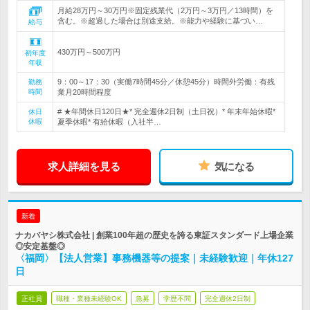
月給28万円～30万円※固定残業代（2万円～3万円／13時間）を
含む。※超過した場合は別途支給。※能力や経験に基づい…
給与
430万円～500万円
初年度
年収
9：00～17：30（実働7時間45分／休憩45分）時間外労働：有残
勤務
時間
業月20時間程度
# ★年間休日120日★* 完全週休2日制（土日祝）* 年末年始休暇*
休日
休暇
夏季休暇* 有給休暇（入社半…
求人詳細を見る
気になる
新着
ナカバヤシ株式会社 | 創業100年超の歴史を誇る東証スタンダード上場企業
◎安定基盤◎
〈福岡〉【法人営業】事務機器等の提案｜未経験歓迎｜年休127
日
正社員
職種・業種未経験OK
急募
学歴不問
完全週休2日制