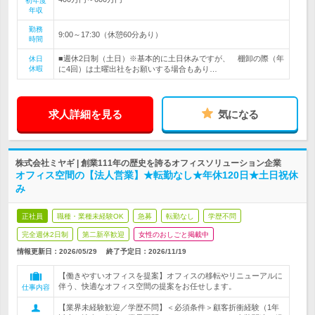
初年度
年収
勤務
9:00～17:30（休憩60分あり）
時間
■週休2日制（土日）※基本的に土日休みですが、 棚卸の際（年
休日
休暇
に4回）は土曜出社をお願いする場合もあり…
求人詳細を見る
気になる
株式会社ミヤギ | 創業111年の歴史を誇るオフィスソリューション企業
オフィス空間の【法人営業】★転勤なし★年休120日★土日祝休
み
正社員
職種・業種未経験OK
急募
転勤なし
学歴不問
完全週休2日制
第二新卒歓迎
女性のおしごと掲載中
情報更新日：2026/05/29
終了予定日：
2026/11/19
【働きやすいオフィスを提案】オフィスの移転やリニューアルに
伴う、快適なオフィス空間の提案をお任せします。
仕事内容
【業界未経験歓迎／学歴不問】＜必須条件＞顧客折衝経験（1年