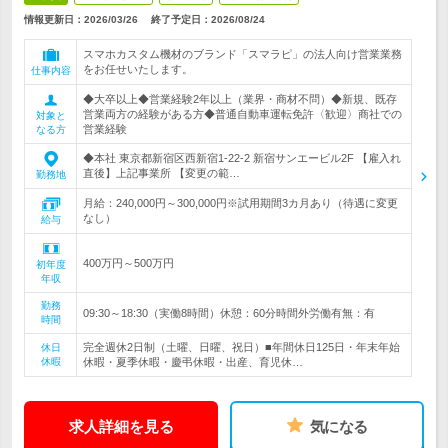
情報更新日：2026/03/26
終了予定日：
2026/08/24
スマホカスタム機材のブランド「スマラピ」の法人向け営業業務
をお任せいたします。
仕事内容
◆大卒以上◆営業経験2年以上（業界・商材不問）◆新規、既存
営業両方の経験がある方◆普通自動車運転免許〈歓迎〉商社での
対象と
営業経験
なる方
◆本社 東京都新宿区西新宿1-22-2 新宿サンエービル2F 【雇入れ
直後】上記事業所 【変更の範…
勤務地
月給：240,000円～300,000円※試用期間3カ月あり（待遇に変更
なし）
給与
400万円～500万円
初年度
年収
勤務
09:30～18:30（実働8時間）休憩：60分時間外労働有無：有
時間
完全週休2日制（土曜、日曜、祝日）■年間休日125日・年末年始
休日
休暇
休暇・夏季休暇・慶弔休暇・出産、育児休…
求人詳細を見る
気になる