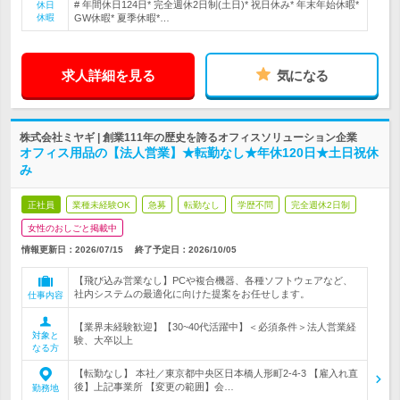
# 年間休日124日* 完全週休2日制(土日)* 祝日休み* 年末年始休暇*
休日
休暇
GW休暇* 夏季休暇*…
求人詳細を見る
気になる
株式会社ミヤギ | 創業111年の歴史を誇るオフィスソリューション企業
オフィス用品の【法人営業】★転勤なし★年休120日★土日祝休
み
正社員
業種未経験OK
急募
転勤なし
学歴不問
完全週休2日制
女性のおしごと掲載中
情報更新日：2026/07/15
終了予定日：
2026/10/05
【飛び込み営業なし】PCや複合機器、各種ソフトウェアなど、
社内システムの最適化に向けた提案をお任せします。
仕事内容
【業界未経験歓迎】【30~40代活躍中】＜必須条件＞法人営業経
対象と
験、大卒以上
なる方
【転勤なし】 本社／東京都中央区日本橋人形町2-4-3 【雇入れ直
後】上記事業所 【変更の範囲】会…
勤務地