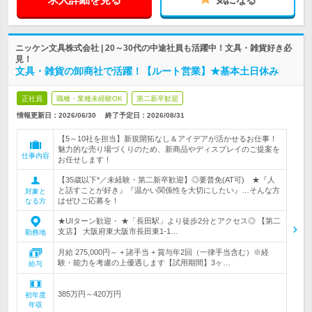
ニッケン文具株式会社 | 20～30代の中途社員も活躍中！文具・雑貨好き必
見！
文具・雑貨の卸商社で活躍！【ルート営業】★基本土日休み
正社員
職種・業種未経験OK
第二新卒歓迎
情報更新日：2026/06/30
終了予定日：
2026/08/31
【5～10社を担当】新規開拓なし＆アイデアが活かせるお仕事！
魅力的な売り場づくりのため、新商品やディスプレイのご提案を
仕事内容
お任せします！
【35歳以下*／未経験・第二新卒歓迎】◎要普免(AT可) ★『人
と話すことが好き』『温かい関係性を大切にしたい』…そんな方
対象と
はぜひご応募を！
なる方
★UIターン歓迎・ ★「長田駅」より徒歩2分とアクセス◎ 【第二
支店】 大阪府東大阪市長田東1-1…
勤務地
月給 275,000円～ + 諸手当 + 賞与年2回（一律手当含む）※経
験・能力を考慮の上優遇します【試用期間】3ヶ…
給与
385万円～420万円
初年度
年収