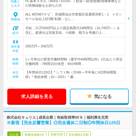
PC基本スキル（Word／Excel）＜歓迎＞経理/総務/保険事務など
対象と
の実務経験をお持ちの方
なる方
ALL MONEYナビ： 宮城県仙台市青葉区堤通雨宮町1－1 イオン
モール仙台上杉3階 転勤：なし…
勤務地
月給：21万5000円以上※固定残業代10時間分（16,745円～）を
含む。超過分は別途支給。※経験、能力を考慮の上…
給与
258万円～258万円
初年度
年収
1ヶ月単位の変形労働時間制（週平均40時間以内）1日あたり所定
勤務
時間
労働時間：7時間15分休憩：90分時間…
【年間休日120日】* シフト制（月9休＋半年毎に4日間休暇取
休日
休暇
得）* 有給休暇（10～20日）* 慶…
求人詳細を見る
気になる
株式会社キュリエ | 成長企業｜有給取得率90％｜福利厚生充実
※新宿【完全反響営業】◎完全週休二日制◎年間休日125日
正社員
業種未経験OK
学歴不問
完全週休2日制