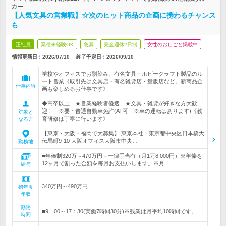
カー
【人気文具の営業職】☆次のヒット商品の企画に携わるチャンス
も
正社員
業種未経験OK
急募
完全週休2日制
女性のおしごと掲載中
情報更新日：2026/07/10
終了予定日：
2026/09/10
学校やオフィスでお馴染み、有名文具・ホビークラフト製品のル
ート営業《取引先は文具店・有名雑貨店・量販店など。新商品企
仕事内容
画も楽しめるお仕事です》
◆高卒以上 ★営業経験者優遇 ★文具・雑貨が好きな方大歓
迎！ ※要・普通自動車免許(AT可 ※車の運転はあります)《教
対象と
育研修は丁寧に行います》
なる方
【東京・大阪・福岡で大募集】 東京本社：東京都中央区日本橋大
伝馬町9-10 大阪オフィス大阪市中央…
勤務地
■年俸制320万～470万円＋一律手当有（月1万8,000円）※年俸を
12ヶ月で割った金額を毎月お支払いします。※月…
給与
340万円～490万円
初年度
年収
勤務
■9：00～17：30(実働7時間30分)※残業は月平均10時間です。
時間