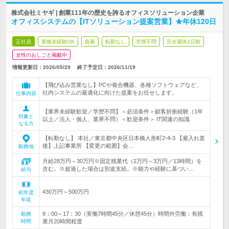
株式会社ミヤギ | 創業111年の歴史を誇るオフィスソリューション企業
オフィスシステムの【ITソリューション提案営業】★年休120日
正社員
業種未経験OK
急募
転勤なし
学歴不問
完全週休2日制
女性のおしごと掲載中
情報更新日：2026/05/29
終了予定日：
2026/11/19
【飛び込み営業なし】PCや複合機器、各種ソフトウェアなど、
社内システムの最適化に向けた提案をお任せします。
仕事内容
【業界未経験歓迎／学歴不問】＜必須条件＞顧客折衝経験（1年
対象と
以上／法人・個人、業界不問）＜歓迎条件＞ IT関連の知識
なる方
【転勤なし】 本社／東京都中央区日本橋人形町2-4-3 【雇入れ直
後】上記事業所 【変更の範囲】会…
勤務地
月給28万円～30万円※固定残業代（2万円～3万円／13時間）を
含む。※超過した場合は別途支給。※能力や経験に基づい…
給与
430万円～500万円
初年度
年収
9：00～17：30（実働7時間45分／休憩45分）時間外労働：有残
勤務
時間
業月20時間程度