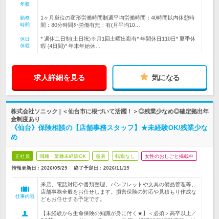
年収
1ヶ月単位の変形労働時間制週平均労働時間：40時間以内休憩時
勤務
時間
間：80分時間外労働有無：有(月平均10…
* 週休二日制(土日祝)※月1回土曜出勤有* 年間休日110日* 夏季休
休日
休暇
暇 (4日間)* 年末年始休…
求人詳細を見る
気になる
株式会社ソニック | ＜仙台市に根づいて活躍！＞◎残業少なめ◎確定拠出年
金制度あり
《仙台》保険相談の【店舗事務スタッフ】★未経験OK/残業少な
め
正社員
職種・業種未経験OK
急募
転勤なし
女性のおしごと掲載中
情報更新日：2026/05/29
終了予定日：
2026/11/19
来店、電話対応や書類整理、パンフレットや文具の備品管理等、
店舗事務全般をお任せします。損害保険の対応や見積もり作成な
仕事内容
どもお任せする予定です。
【未経験から生命保険の知識が身に付く★】＜必須＞高卒以上／