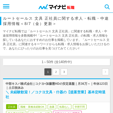
ルートセールス 文具 正社員に関する求人・転職・中途
採用情報＜8/7（金）更新＞
マイナビ転職では「ルートセールス 文具 正社員」に関連する転職・求人・中
途採用情報を多数掲載中!「ルートセールス 文具 正社員」の転職・求人情報を
探しているあなたにおすすめのお仕事を掲載しています。「ルートセールス 文
具 正社員」に関連するキーワードからも転職・求人情報をお探しいただけるの
で、あなたにぴったりのお仕事を見つけてみてください!
1～50件 (全140件中)
1
2
3
中部キスパ株式会社 | コクヨ×加藤憲HDの安定基盤｜月36万～｜年休123日
｜土日祝休み
＼ 未経験歓迎！／コクヨ文具・什器の【提案営業】基本定時退
社
正社員
職種・業種未経験OK
急募
転勤なし
学歴不問