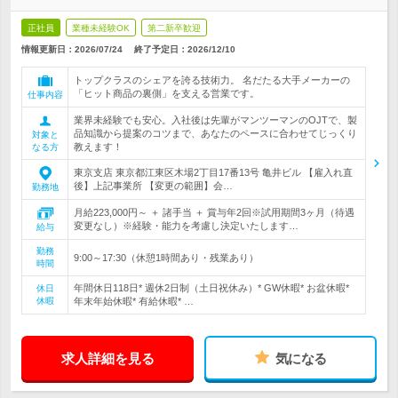
正社員
業種未経験OK
第二新卒歓迎
情報更新日：2026/07/24
終了予定日：
2026/12/10
トップクラスのシェアを誇る技術力。 名だたる大手メーカーの
「ヒット商品の裏側」を支える営業です。
仕事内容
業界未経験でも安心。入社後は先輩がマンツーマンのOJTで、製
品知識から提案のコツまで、あなたのペースに合わせてじっくり
対象と
教えます！
なる方
東京支店 東京都江東区木場2丁目17番13号 亀井ビル 【雇入れ直
後】上記事業所 【変更の範囲】会…
勤務地
月給223,000円～ ＋ 諸手当 ＋ 賞与年2回※試用期間3ヶ月（待遇
変更なし）※経験・能力を考慮し決定いたします…
給与
勤務
9:00～17:30（休憩1時間あり・残業あり）
時間
年間休日118日* 週休2日制（土日祝休み）* GW休暇* お盆休暇*
休日
休暇
年末年始休暇* 有給休暇* …
求人詳細を見る
気になる