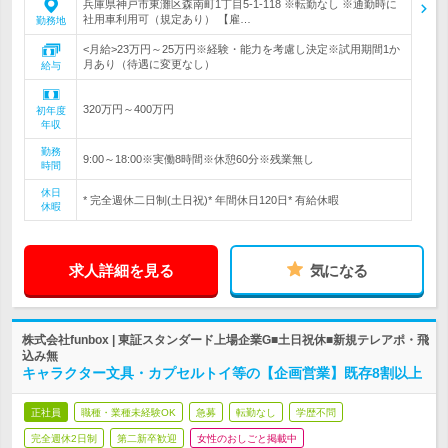
兵庫県神戸市東灘区森南町1丁目5-1-118 ※転勤なし ※通勤時に
社用車利用可（規定あり） 【雇…
勤務地
<月給>23万円～25万円※経験・能力を考慮し決定※試用期間1か
月あり（待遇に変更なし）
給与
320万円～400万円
初年度
年収
勤務
9:00～18:00※実働8時間※休憩60分※残業無し
時間
休日
* 完全週休二日制(土日祝)* 年間休日120日* 有給休暇
休暇
求人詳細を見る
気になる
株式会社funbox | 東証スタンダード上場企業G■土日祝休■新規テレアポ・飛
込み無
キャラクター文具・カプセルトイ等の【企画営業】既存8割以上
正社員
職種・業種未経験OK
急募
転勤なし
学歴不問
完全週休2日制
第二新卒歓迎
女性のおしごと掲載中