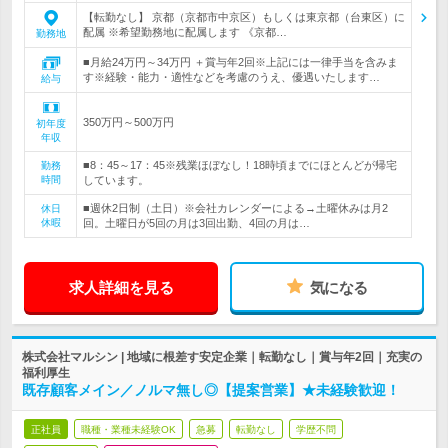
【転勤なし】 京都（京都市中京区）もしくは東京都（台東区）に
配属 ※希望勤務地に配属します 《京都…
勤務地
■月給24万円～34万円 ＋賞与年2回※上記には一律手当を含みま
す※経験・能力・適性などを考慮のうえ、優遇いたします…
給与
350万円～500万円
初年度
年収
■8：45～17：45※残業ほぼなし！18時頃までにほとんどが帰宅
勤務
時間
しています。
■週休2日制（土日）※会社カレンダーによる→土曜休みは月2
休日
休暇
回。土曜日が5回の月は3回出勤、4回の月は…
求人詳細を見る
気になる
株式会社マルシン | 地域に根差す安定企業｜転勤なし｜賞与年2回｜充実の
福利厚生
既存顧客メイン／ノルマ無し◎【提案営業】★未経験歓迎！
正社員
職種・業種未経験OK
急募
転勤なし
学歴不問