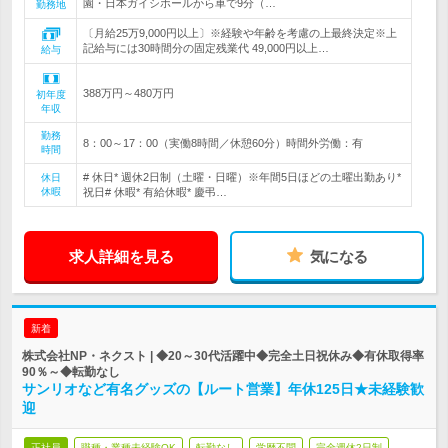
園・日本ガイシホールから車で9分（…
勤務地
〔月給25万9,000円以上〕※経験や年齢を考慮の上最終決定※上
記給与には30時間分の固定残業代 49,000円以上…
給与
388万円～480万円
初年度
年収
勤務
8：00～17：00（実働8時間／休憩60分）時間外労働：有
時間
# 休日* 週休2日制（土曜・日曜）※年間5日ほどの土曜出勤あり*
休日
休暇
祝日# 休暇* 有給休暇* 慶弔…
求人詳細を見る
気になる
新着
株式会社NP・ネクスト | ◆20～30代活躍中◆完全土日祝休み◆有休取得率
90％～◆転勤なし
サンリオなど有名グッズの【ルート営業】年休125日★未経験歓
迎
正社員
職種・業種未経験OK
転勤なし
学歴不問
完全週休2日制