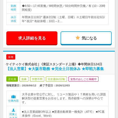
◆8:50～17:45実働／8時間休憩／55分時間外労働／有 (10～20時
勤務
時間
間程度)
年間休日119日* 週休2日制（土曜、日曜）※土曜日午前出社5日/
休日
休暇
年* 祝日* 有給休暇：10日～2…
求人詳細を見る
気になる
新着
ケイティケイ株式会社 | 《東証スタンダード上場》◆年間休日124日
【法人営業】★大阪市勤務 ★完全土日祝休み ★即戦力募集
正社員
急募
学歴不問
完全週休2日制
女性のおしごと掲載中
情報更新日：2026/06/12
終了予定日：
2026/12/03
大手企業や官公庁に対し、リユース製品やＩＴ商材を用いた課題
解決型の提案営業をお任せします。既存顧客への深耕が中心で
仕事内容
す。
■法人営業経験3年以上 ■普通自動車第一種免許（AT可） ■PC基
対象と
本操作（Excel、Word）
なる方