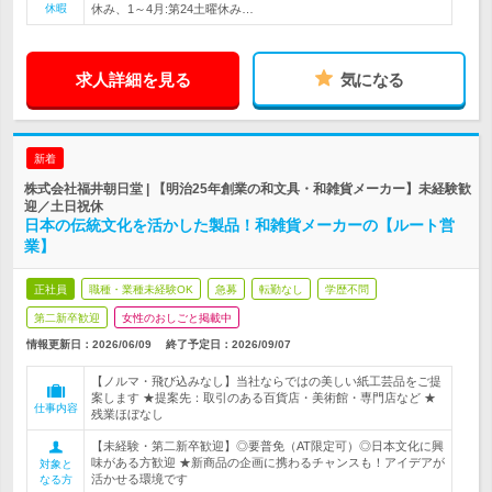
休暇
休み、1～4月:第24土曜休み…
求人詳細を見る
気になる
新着
株式会社福井朝日堂 | 【明治25年創業の和文具・和雑貨メーカー】未経験歓
迎／土日祝休
日本の伝統文化を活かした製品！和雑貨メーカーの【ルート営
業】
正社員
職種・業種未経験OK
急募
転勤なし
学歴不問
第二新卒歓迎
女性のおしごと掲載中
情報更新日：2026/06/09
終了予定日：
2026/09/07
【ノルマ・飛び込みなし】当社ならではの美しい紙工芸品をご提
案します ★提案先：取引のある百貨店・美術館・専門店など ★
仕事内容
残業ほぼなし
【未経験・第二新卒歓迎】◎要普免（AT限定可）◎日本文化に興
味がある方歓迎 ★新商品の企画に携わるチャンスも！アイデアが
対象と
活かせる環境です
なる方