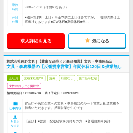
勤務
9:00～17:30（休憩60分あり）
時間
■週休2日制（土日）※基本的に土日休みですが、 棚卸の際は土
休日
休暇
曜出社もあります■GW休暇■夏季休暇■年…
求人詳細を見る
気になる
株式会社佐野文具 | 【豊富な品揃えと商品知識】文具・事務用品店
文具・事務機器の【反響提案営業】年間休日120日＆残業無し
正社員
業種未経験OK
急募
転勤なし
第二新卒歓迎
女性のおしごと掲載中
情報更新日：2026/07/16
終了予定日：
2026/10/29
官公庁や民間企業への文具・事務機器のルート営業と配送業務を
担当いただきます。反響営業が中心です。
仕事内容
【必須】■営業・配送経験をお持ちの方 ■普通自動車免許
対象と
なる方