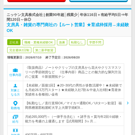
ニッケン文具株式会社 | 創業90年超│残業少│年休116日＋有給平均5日⇒年
間120日～休◎
文房具・雑貨の専門商社の【ルート営業】★育成枠採用→未経験
OK
正社員
職種・業種未経験OK
急募
転勤なし
学歴不問
完全週休2日制
第二新卒歓迎
情報更新日：2026/07/10
終了予定日：
2026/08/20
《取扱商品》ノートやクリップの文房具から花火やクリスマスツ
リーの季節雑貨など 《仕事内容》商品ごとの魅力的な陳列方法
仕事内容
のご提案 ※新規開拓ナシ
【未経験／面接1回】★20~30代の男性が多数活躍中！★未経験で
も月給26.5万円スタート★未経験入社7割＆中途入社8割★育産休
対象と
実績有＆各種祝い金有
なる方
【転勤なし／直行直帰OK／マイカー通勤OK／UIターン歓迎】 福
岡県糟屋郡粕屋町大字上大隈字焼町8…
勤務地
月給265,000円～（一律手当含む） + 諸手当 + 賞与年2回※経験・
能力を考慮の上優遇します【試用期間】3ヶ月…
給与
400万円～600万円