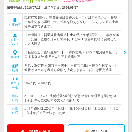
完全週休2日制
リモートワーク可
女性のおしごと掲載中
情報更新日：2026/07/17
終了予定日：
2026/09/17
既存顧客100％。事務作業は専任スタッフが対応するため、提案
に集中できる環境です。残業を抑えながら、プロとして高い生産
仕事内容
性を追求できます。
【未経歓迎！営業経験者優遇】◆30代・40代活躍中！ 事務サポ
ート完備！経験を活かして年収UPとWLB改善を同時に実現した
対象と
い方大歓迎！
なる方
【転勤なし／直行直帰OK】 ＜静岡支店＞ 静岡市駿河区高松一丁
目５番２３号 ※担当エリアや業務効率…
勤務地
月給：36万円～38万円＋諸手当＋賞与年2回＋報奨金制度あり※
経験やスキルを考慮し金額を決定します※上記には固定残業…
給与
504万円～600万円
初年度
年収
8：45～17：30（実働時間8時間／休憩45分）※必要な業務が終
勤務
時間
われば早めに退社する文化が根付いて…
# ◎年間休日123日# 【休日】* 完全週休2日制（土日休み）* 祝日
休日
休暇
* 年末年始※予め決まった休…
求人詳細を見る
気になる