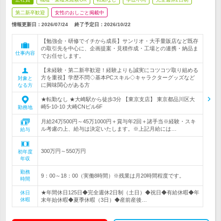
第二新卒歓迎
女性のおしごと掲載中
情報更新日：2026/07/24
終了予定日：
2026/10/22
【勉強会・研修でイチから成長】サンリオ・大手量販店など既存
の取引先を中心に、企画提案・見積作成・工場との連携・納品ま
仕事内容
でお任せします。
【未経験・第二新卒歓迎！経験よりも誠実にコツコツ取り組める
方を重視】学歴不問◇基本PCスキル◇キャラクターグッズなど
対象と
に興味関心がある方
なる方
★転勤なし ★大崎駅から徒歩3分 【東京支店】 東京都品川区大
崎5-10-10 大崎CNビル6F
勤務地
月給24万500円～45万1000円＋賞与年2回＋諸手当※経験・スキ
ル考慮の上、給与は決定いたします。※上記月給には…
給与
300万円～550万円
初年度
年収
勤務
9：00～18：00（実働8時間）※残業は月20時間程度です。
時間
★年間休日125日◆完全週休2日制（土日）◆祝日◆有給休暇◆年
休日
休暇
末年始休暇◆夏季休暇（3日）◆産前産後…