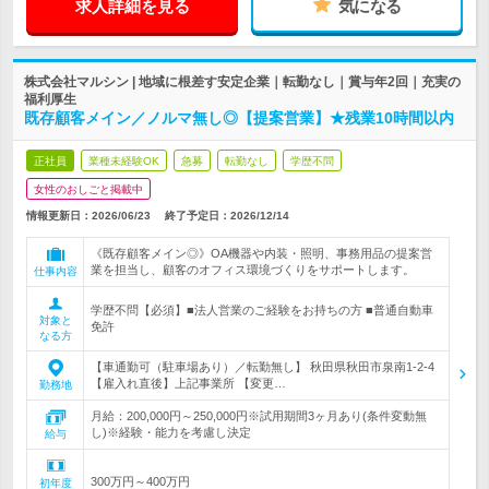
求人詳細を見る
気になる
株式会社マルシン | 地域に根差す安定企業｜転勤なし｜賞与年2回｜充実の
福利厚生
既存顧客メイン／ノルマ無し◎【提案営業】★残業10時間以内
正社員
業種未経験OK
急募
転勤なし
学歴不問
女性のおしごと掲載中
情報更新日：2026/06/23
終了予定日：
2026/12/14
《既存顧客メイン◎》OA機器や内装・照明、事務用品の提案営
業を担当し、顧客のオフィス環境づくりをサポートします。
仕事内容
学歴不問【必須】■法人営業のご経験をお持ちの方 ■普通自動車
対象と
免許
なる方
【車通勤可（駐車場あり）／転勤無し】 秋田県秋田市泉南1-2-4
【雇入れ直後】上記事業所 【変更…
勤務地
月給：200,000円～250,000円※試用期間3ヶ月あり(条件変動無
し)※経験・能力を考慮し決定
給与
300万円～400万円
初年度