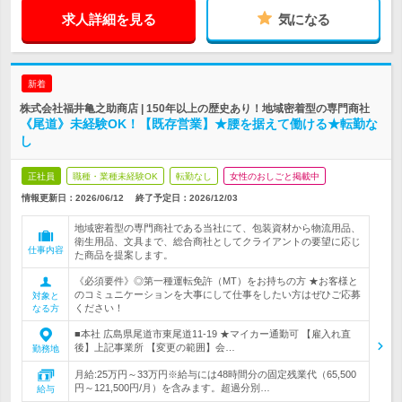
求人詳細を見る
気になる
新着
株式会社福井亀之助商店 | 150年以上の歴史あり！地域密着型の専門商社
《尾道》未経験OK！【既存営業】★腰を据えて働ける★転勤な
し
正社員
職種・業種未経験OK
転勤なし
女性のおしごと掲載中
情報更新日：2026/06/12
終了予定日：
2026/12/03
地域密着型の専門商社である当社にて、包装資材から物流用品、
衛生用品、文具まで、総合商社としてクライアントの要望に応じ
仕事内容
た商品を提案します。
《必須要件》◎第一種運転免許（MT）をお持ちの方 ★お客様と
のコミュニケーションを大事にして仕事をしたい方はぜひご応募
対象と
ください！
なる方
■本社 広島県尾道市東尾道11-19 ★マイカー通勤可 【雇入れ直
後】上記事業所 【変更の範囲】会…
勤務地
月給:25万円～33万円※給与には48時間分の固定残業代（65,500
円～121,500円/月）を含みます。超過分別…
給与