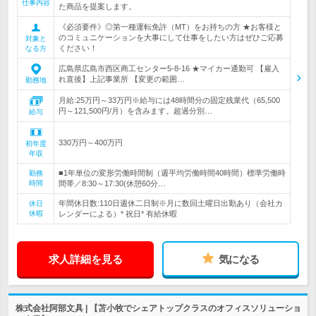
仕事内容
た商品を提案します。
《必須要件》◎第一種運転免許（MT）をお持ちの方 ★お客様と
のコミュニケーションを大事にして仕事をしたい方はぜひご応募
対象と
ください！
なる方
広島県広島市西区商工センター5-8-16 ★マイカー通勤可 【雇入
れ直後】上記事業所 【変更の範囲…
勤務地
月給:25万円～33万円※給与には48時間分の固定残業代（65,500
円～121,500円/月）を含みます。超過分別…
給与
330万円～400万円
初年度
年収
■1年単位の変形労働時間制（週平均労働時間40時間）標準労働時
勤務
時間
間帯／8:30～17:30(休憩60分…
年間休日数:110日週休二日制※月に数回土曜日出勤あり（会社カ
休日
休暇
レンダーによる）* 祝日* 有給休暇
求人詳細を見る
気になる
株式会社阿部文具 | 【苫小牧でシェアトップクラスのオフィスソリューショ