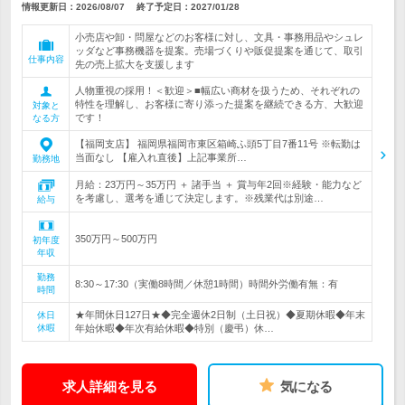
情報更新日：2026/08/07
終了予定日：
2027/01/28
小売店や卸・問屋などのお客様に対し、文具・事務用品やシュレ
ッダなど事務機器を提案。売場づくりや販促提案を通じて、取引
仕事内容
先の売上拡大を支援します
人物重視の採用！＜歓迎＞■幅広い商材を扱うため、それぞれの
特性を理解し、お客様に寄り添った提案を継続できる方、大歓迎
対象と
です！
なる方
【福岡支店】 福岡県福岡市東区箱崎ふ頭5丁目7番11号 ※転勤は
当面なし 【雇入れ直後】上記事業所…
勤務地
月給：23万円～35万円 ＋ 諸手当 ＋ 賞与年2回※経験・能力など
を考慮し、選考を通じて決定します。※残業代は別途…
給与
350万円～500万円
初年度
年収
勤務
8:30～17:30（実働8時間／休憩1時間）時間外労働有無：有
時間
★年間休日127日★◆完全週休2日制（土日祝）◆夏期休暇◆年末
休日
休暇
年始休暇◆年次有給休暇◆特別（慶弔）休…
求人詳細を見る
気になる