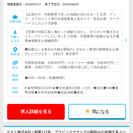
情報更新日：2026/07/17
終了予定日：
2026/08/20
【企画力や、印刷業界で培った知識が活かせる！】文具・グッ
ズ・カプセルトイ等の企画提案★人気キャラ・有名企業・テーマ
仕事内容
パークとのコラボ多数
【営業や印刷工程に携わった経験を活かし、やりがいや働き方を
ステップアップしたい方に】◎営業・印刷業界の経験がある方優
対象と
遇★複数名を積極採用！
なる方
◆転勤なし＆東京or大阪or愛知のいずれかご希望の勤務地をお選
びいただけます！ 【本社】 東京都千…
勤務地
営業部長候補：月給50万円～マネージャー候補：月給35万円～一
般職：月給27万円～ ※経験や能力等に応じて当社規定に…
給与
勤務
◆9:00～18:00（実働8時間）
時間
# ★年間休日122日★◆完全週休2日制（土日）◆祝日◆GW◆夏
休日
休暇
季休暇◆年末年始休暇◆有給休暇◆産前…
求人詳細を見る
気になる
ヤマト株式会社 | 創業127年、アラビックヤマトでお馴染みの老舗文具メー