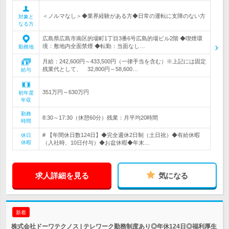
＜ノルマなし＞◆業界経験がある方◆日常の運転に支障のない方
対象と
なる方
広島県広島市南区的場町1丁目3番6号広島的場ビル2階 ◆喫煙環
境：敷地内全面禁煙 ◆転勤：当面なし…
勤務地
月給：242,600円～433,500円（一律手当を含む）※上記には固定
残業代として、 32,800円～58,600…
給与
351万円～630万円
初年度
年収
勤務
8:30～17:30（休憩60分）残業：月平均20時間
時間
# 【年間休日数124日】◆完全週休2日制（土日祝）◆有給休暇
休日
休暇
（入社時、10日付与）◆お盆休暇◆年末…
求人詳細を見る
気になる
新着
株式会社ドーワテクノス | テレワーク勤務制度あり◎年休124日◎福利厚生