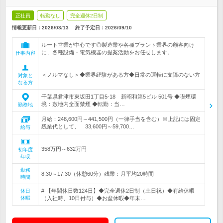
正社員
転勤なし
完全週休2日制
情報更新日：2026/03/13
終了予定日：
2026/09/10
ルート営業が中心です◎製造業や各種プラント業界の顧客向け
に、各種設備・電気機器の提案活動をお任せします。
仕事内容
＜ノルマなし＞◆業界経験がある方◆日常の運転に支障のない方
対象と
なる方
千葉県君津市東坂田1丁目5-18 新昭和第5ビル 501号 ◆喫煙環
境：敷地内全面禁煙 ◆転勤：当…
勤務地
月給：248,600円～441,500円（一律手当を含む）※上記には固定
残業代として、 33,600円～59,700…
給与
358万円～632万円
初年度
年収
勤務
8:30～17:30（休憩60分）残業：月平均20時間
時間
# 【年間休日数124日】◆完全週休2日制（土日祝）◆有給休暇
休日
休暇
（入社時、10日付与）◆お盆休暇◆年末…