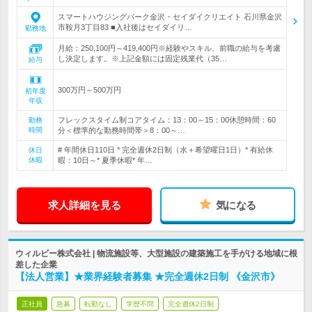
スマートハウジングパーク金沢・セイダイクリエイト 石川県金沢
市鞍月3丁目83 ■入社後はセイダイリ…
勤務地
月給：250,100円～419,400円※経験やスキル、前職の給与を考慮
し決定します。※上記金額には固定残業代（35…
給与
300万円～500万円
初年度
年収
フレックスタイム制コアタイム：13：00～15：00休憩時間：60
勤務
時間
分＜標準的な勤務時間帯＞8：00～…
# 年間休日110日 * 完全週休2日制（水＋希望曜日1日）* 有給休
休日
休暇
暇：10日～* 夏季休暇* 年…
求人詳細を見る
気になる
ウィルビー株式会社 | 物流施設等、大型施設の建築施工を手がける地域に根
差した企業
【法人営業】★業界経験者募集 ★完全週休2日制 《金沢市》
正社員
急募
転勤なし
学歴不問
完全週休2日制