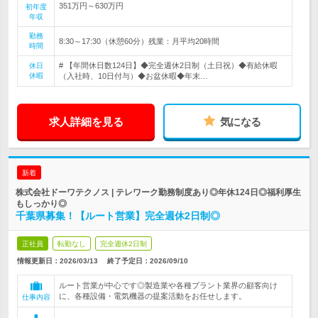
351万円～630万円
初年度
年収
勤務
8:30～17:30（休憩60分）残業：月平均20時間
時間
# 【年間休日数124日】◆完全週休2日制（土日祝）◆有給休暇
休日
休暇
（入社時、10日付与）◆お盆休暇◆年末…
求人詳細を見る
気になる
新着
株式会社ドーワテクノス | テレワーク勤務制度あり◎年休124日◎福利厚生
もしっかり◎
千葉県募集！【ルート営業】完全週休2日制◎
正社員
転勤なし
完全週休2日制
情報更新日：2026/03/13
終了予定日：
2026/09/10
ルート営業が中心です◎製造業や各種プラント業界の顧客向け
に、各種設備・電気機器の提案活動をお任せします。
仕事内容