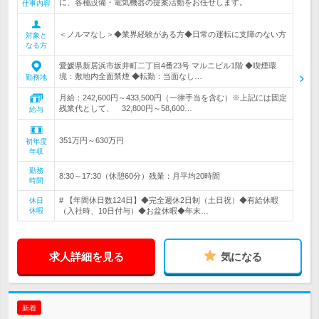
に、各種設備・電気機器の提案活動をお任せします。
仕事内容
＜ノルマなし＞◆業界経験がある方◆日常の運転に支障のない方
対象と
なる方
愛媛県新居浜市坂井町二丁目4番23号 マルニビル1階 ◆喫煙環
境：敷地内全面禁煙 ◆転勤：当面なし…
勤務地
月給：242,600円～433,500円（一律手当を含む）※上記には固定
残業代として、 32,800円～58,600…
給与
351万円～630万円
初年度
年収
勤務
8:30～17:30（休憩60分）残業：月平均20時間
時間
# 【年間休日数124日】◆完全週休2日制（土日祝）◆有給休暇
休日
休暇
（入社時、10日付与）◆お盆休暇◆年末…
求人詳細を見る
気になる
新着