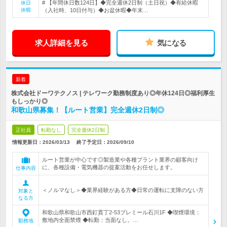
# 【年間休日数124日】◆完全週休2日制（土日祝）◆有給休暇
休日
休暇
（入社時、10日付与）◆お盆休暇◆年末…
求人詳細を見る
気になる
新着
株式会社ドーワテクノス | テレワーク勤務制度あり◎年休124日◎福利厚生
もしっかり◎
和歌山県募集！【ルート営業】完全週休2日制◎
正社員
転勤なし
完全週休2日制
情報更新日：2026/03/13
終了予定日：
2026/09/10
ルート営業が中心です◎製造業や各種プラント業界の顧客向け
に、各種設備・電気機器の提案活動をお任せします。
仕事内容
＜ノルマなし＞◆業界経験がある方◆日常の運転に支障のない方
対象と
なる方
和歌山県和歌山市西釘貫丁2-53プレミール石川1F ◆喫煙環境：
敷地内全面禁煙 ◆転勤：当面なし。…
勤務地