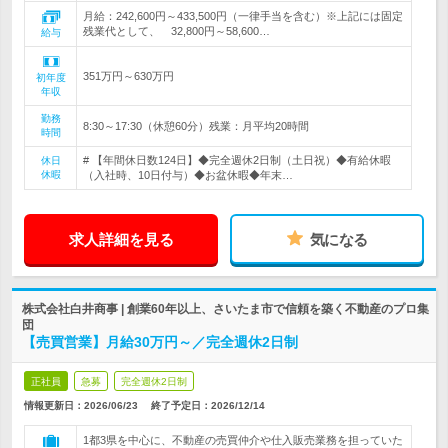
月給：242,600円～433,500円（一律手当を含む）※上記には固定
残業代として、 32,800円～58,600…
給与
351万円～630万円
初年度
年収
勤務
8:30～17:30（休憩60分）残業：月平均20時間
時間
# 【年間休日数124日】◆完全週休2日制（土日祝）◆有給休暇
休日
休暇
（入社時、10日付与）◆お盆休暇◆年末…
求人詳細を見る
気になる
株式会社白井商事 | 創業60年以上、さいたま市で信頼を築く不動産のプロ集
団
【売買営業】月給30万円～／完全週休2日制
正社員
急募
完全週休2日制
情報更新日：2026/06/23
終了予定日：
2026/12/14
1都3県を中心に、不動産の売買仲介や仕入販売業務を担っていた