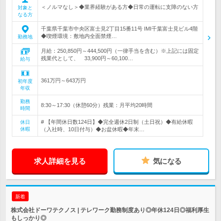
＜ノルマなし＞◆業界経験がある方◆日常の運転に支障のない方
対象と
なる方
千葉県千葉市中央区富士見2丁目15番11号 IMI千葉富士見ビル4階
◆喫煙環境：敷地内全面禁煙…
勤務地
月給：250,850円～444,500円（一律手当を含む）※上記には固定
残業代として、 33,900円～60,100…
給与
361万円～643万円
初年度
年収
勤務
8:30～17:30（休憩60分）残業：月平均20時間
時間
# 【年間休日数124日】◆完全週休2日制（土日祝）◆有給休暇
休日
休暇
（入社時、10日付与）◆お盆休暇◆年末…
求人詳細を見る
気になる
新着
株式会社ドーワテクノス | テレワーク勤務制度あり◎年休124日◎福利厚生
もしっかり◎