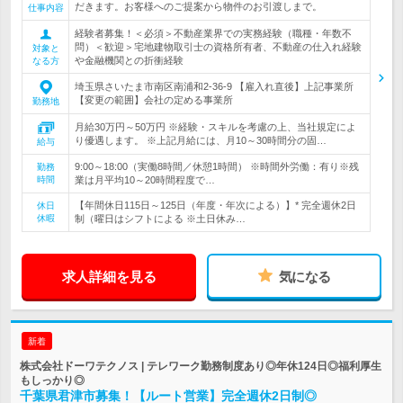
だきます。お客様へのご提案から物件のお引渡しまで。
仕事内容
経験者募集！＜必須＞不動産業界での実務経験（職種・年数不
問）＜歓迎＞宅地建物取引士の資格所有者、不動産の仕入れ経験
対象と
や金融機関との折衝経験
なる方
埼玉県さいたま市南区南浦和2-36-9 【雇入れ直後】上記事業所
【変更の範囲】会社の定める事業所
勤務地
月給30万円～50万円 ※経験・スキルを考慮の上、当社規定によ
り優遇します。 ※上記月給には、月10～30時間分の固…
給与
9:00～18:00（実働8時間／休憩1時間） ※時間外労働：有り※残
勤務
時間
業は月平均10～20時間程度で…
【年間休日115日～125日（年度・年次による）】* 完全週休2日
休日
休暇
制（曜日はシフトによる ※土日休み…
求人詳細を見る
気になる
新着
株式会社ドーワテクノス | テレワーク勤務制度あり◎年休124日◎福利厚生
もしっかり◎
千葉県君津市募集！【ルート営業】完全週休2日制◎