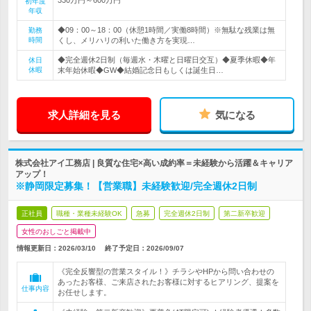
初年度
年収
◆09：00～18：00（休憩1時間／実働8時間）※無駄な残業は無
勤務
時間
くし、メリハリの利いた働き方を実現…
◆完全週休2日制（毎週水・木曜と日曜日交互）◆夏季休暇◆年
休日
休暇
末年始休暇◆GW◆結婚記念日もしくは誕生日…
求人詳細を見る
気になる
株式会社アイ工務店 | 良質な住宅×高い成約率＝未経験から活躍＆キャリア
アップ！
※静岡限定募集！【営業職】未経験歓迎/完全週休2日制
正社員
職種・業種未経験OK
急募
完全週休2日制
第二新卒歓迎
女性のおしごと掲載中
情報更新日：2026/03/10
終了予定日：
2026/09/07
《完全反響型の営業スタイル！》チラシやHPから問い合わせの
あったお客様、ご来店されたお客様に対するヒアリング、提案を
仕事内容
お任せします。