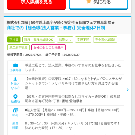
求人詳細を見る
気になる
株式会社加藤 | 50年以上黒字が続く安定性★転職フェア岐阜出展★
商社での【総合職(法人営業・事務)】完全週休2日制
正社員
職種・業種未経験OK
転勤なし
学歴不問
完全週休2日制
第二新卒歓迎
女性のおしごと掲載中
情報更新日：2026/07/24
終了予定日：
2026/08/27
希望に応じて、法人営業、事務のいずれかのお仕事をお任せいた
します。
仕事内容
【未経験歓迎】◎高卒以上■17：30になると社内のPCシステムが
シャットダウン！メリハリを付けて働きたい方も満足できる職
対象と
場！
なる方
【岐阜・名古屋同時募集◎転勤なし◎マイカー通勤OK】 岐阜県
羽島市福寿町間島8丁目1番地 愛知県名…
勤務地
#法人営業 【月給250,000円～295,000円】事務【月給228,000円
～270,000円】※経験・年齢・能…
給与
8：30～17：30（休憩60分）# メリハリつけて働ける職場です！
勤務
時間
決められた時間（17：30）にな…