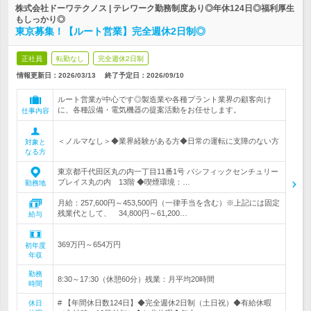
株式会社ドーワテクノス | テレワーク勤務制度あり◎年休124日◎福利厚生
もしっかり◎
東京募集！【ルート営業】完全週休2日制◎
正社員
転勤なし
完全週休2日制
情報更新日：2026/03/13
終了予定日：
2026/09/10
ルート営業が中心です◎製造業や各種プラント業界の顧客向け
に、各種設備・電気機器の提案活動をお任せします。
仕事内容
＜ノルマなし＞◆業界経験がある方◆日常の運転に支障のない方
対象と
なる方
東京都千代田区丸の内一丁目11番1号 パシフィックセンチュリー
プレイス丸の内 13階 ◆喫煙環境：…
勤務地
月給：257,600円～453,500円（一律手当を含む）※上記には固定
残業代として、 34,800円～61,200…
給与
369万円～654万円
初年度
年収
勤務
8:30～17:30（休憩60分）残業：月平均20時間
時間
# 【年間休日数124日】◆完全週休2日制（土日祝）◆有給休暇
休日