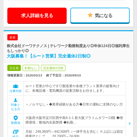
求人詳細を見る
気になる
新着
株式会社ドーワテクノス | テレワーク勤務制度あり◎年休124日◎福利厚生
もしっかり◎
大阪募集！【ルート営業】完全週休2日制◎
正社員
転勤なし
完全週休2日制
情報更新日：2026/03/13
終了予定日：
2026/09/10
ルート営業が中心です◎製造業や各種プラント業界の顧客向け
に、各種設備・電気機器の提案活動をお任せします。
仕事内容
＜ノルマなし＞◆業界経験がある方◆日常の運転に支障のない方
対象と
なる方
大阪府大阪市淀川区西中島6-1-1 新大阪プライムタワー13階 ◆喫
煙環境：敷地内全面禁煙 ◆転勤…
勤務地
月給：249,350円～442,500円（一律手当を含む）※上記には固定
残業代として、 33,700円～74,000…
給与