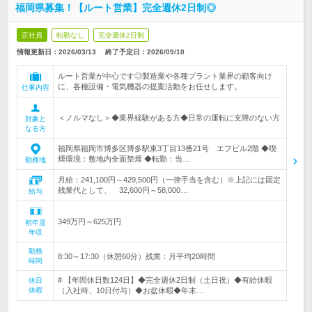
福岡県募集！【ルート営業】完全週休2日制◎
正社員
転勤なし
完全週休2日制
情報更新日：2026/03/13
終了予定日：
2026/09/10
ルート営業が中心です◎製造業や各種プラント業界の顧客向け
に、各種設備・電気機器の提案活動をお任せします。
仕事内容
＜ノルマなし＞◆業界経験がある方◆日常の運転に支障のない方
対象と
なる方
福岡県福岡市博多区博多駅東3丁目13番21号 エフビル2階 ◆喫
煙環境：敷地内全面禁煙 ◆転勤：当…
勤務地
月給：241,100円～429,500円（一律手当を含む）※上記には固定
残業代として、 32,600円～58,000…
給与
349万円～625万円
初年度
年収
勤務
8:30～17:30（休憩60分）残業：月平均20時間
時間
# 【年間休日数124日】◆完全週休2日制（土日祝）◆有給休暇
休日
休暇
（入社時、10日付与）◆お盆休暇◆年末…