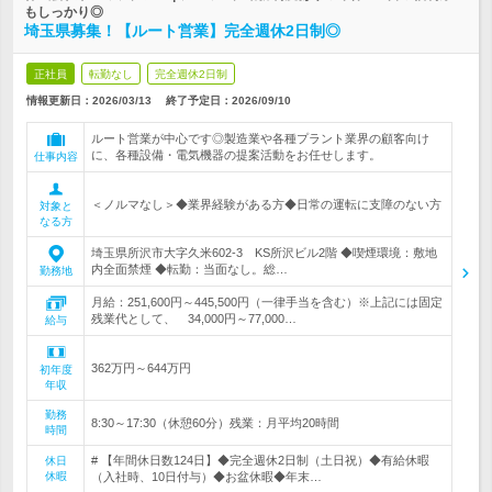
もしっかり◎
埼玉県募集！【ルート営業】完全週休2日制◎
正社員
転勤なし
完全週休2日制
情報更新日：2026/03/13
終了予定日：
2026/09/10
ルート営業が中心です◎製造業や各種プラント業界の顧客向け
に、各種設備・電気機器の提案活動をお任せします。
仕事内容
＜ノルマなし＞◆業界経験がある方◆日常の運転に支障のない方
対象と
なる方
埼玉県所沢市大字久米602-3 KS所沢ビル2階 ◆喫煙環境：敷地
内全面禁煙 ◆転勤：当面なし。総…
勤務地
月給：251,600円～445,500円（一律手当を含む）※上記には固定
残業代として、 34,000円～77,000…
給与
362万円～644万円
初年度
年収
勤務
8:30～17:30（休憩60分）残業：月平均20時間
時間
# 【年間休日数124日】◆完全週休2日制（土日祝）◆有給休暇
休日
休暇
（入社時、10日付与）◆お盆休暇◆年末…