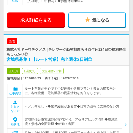
休暇
（入社時、10日付与）◆お盆休暇◆年末…
求人詳細を見る
気になる
新着
株式会社ドーワテクノス | テレワーク勤務制度あり◎年休124日◎福利厚生
もしっかり◎
宮城県募集！【ルート営業】完全週休2日制◎
正社員
転勤なし
完全週休2日制
情報更新日：2026/03/23
終了予定日：
2026/09/10
ルート営業が中心です◎製造業や各種プラント業界の顧客向け
に、各種設備・電気機器の提案活動をお任せします。
仕事内容
＜ノルマなし＞◆業界経験がある方◆日常の運転に支障のない方
対象と
なる方
宮城県仙台市宮城野区榴岡3-4-1 アゼリアヒルズ 4階 ◆喫煙環
境：敷地内全面禁煙 ◆転勤：当面…
勤務地
月給：244,100円～435,500円（一律手当を含む）※上記には固定