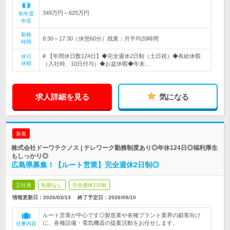
349万円～625万円
初年度
年収
勤務
8:30～17:30（休憩60分）残業：月平均20時間
時間
# 【年間休日数124日】◆完全週休2日制（土日祝）◆有給休暇
休日
休暇
（入社時、10日付与）◆お盆休暇◆年末…
求人詳細を見る
気になる
新着
株式会社ドーワテクノス | テレワーク勤務制度あり◎年休124日◎福利厚生
もしっかり◎
広島県募集！【ルート営業】完全週休2日制◎
正社員
転勤なし
完全週休2日制
情報更新日：2026/03/13
終了予定日：
2026/09/10
ルート営業が中心です◎製造業や各種プラント業界の顧客向け
に、各種設備・電気機器の提案活動をお任せします。
仕事内容