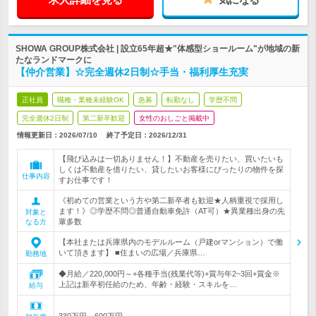
SHOWA GROUP株式会社 | 設立65年超★"体感型ショールーム"が地域の新
たなランドマークに
【仲介営業】☆完全週休2日制☆手当・福利厚生充実
正社員
職種・業種未経験OK
急募
転勤なし
学歴不問
完全週休2日制
第二新卒歓迎
女性のおしごと掲載中
情報更新日：2026/07/10
終了予定日：
2026/12/31
【飛び込みは一切ありません！】不動産を売りたい、買いたいも
しくは不動産を借りたい、貸したいお客様にぴったりの物件を探
仕事内容
すお仕事です！
《初めての営業という方や第二新卒者も歓迎★人柄重視で採用し
ます！》◎学歴不問◎普通自動車免許（AT可）★異業種出身の先
対象と
輩多数
なる方
【本社または兵庫県内のモデルルーム（戸建orマンション）で働
いて頂きます】 ■住まいの広場／兵庫県…
勤務地
◆月給／220,000円～+各種手当(残業代等)+賞与年2~3回+賞金※
上記は新卒初任給のため、年齢・経験・スキルを…
給与
330万円～600万円