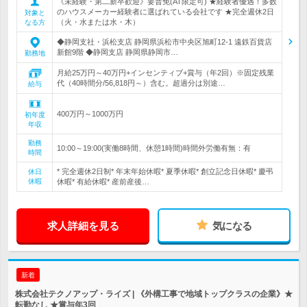
《未経験・第二新卒歓迎》要普免(AT限定可) ★経験者優遇！多数
のハウスメーカー経験者に選ばれている会社です ★完全週休2日
対象と
（火・水または水・木）
なる方
◆静岡支社・浜松支店 静岡県浜松市中央区旭町12-1 遠鉄百貨店
新館9階 ◆静岡支店 静岡県静岡市…
勤務地
月給25万円～40万円+インセンティブ+賞与（年2回）※固定残業
代（40時間分/56,818円～）含む。超過分は別途…
給与
400万円～1000万円
初年度
年収
勤務
10:00～19:00(実働8時間、休憩1時間)時間外労働有無：有
時間
* 完全週休2日制* 年末年始休暇* 夏季休暇* 創立記念日休暇* 慶弔
休日
休暇
休暇* 有給休暇* 産前産後…
求人詳細を見る
気になる
新着
株式会社テクノアップ・ライズ | 《外構工事で地域トップクラスの企業》★
転勤なし ★賞与年3回