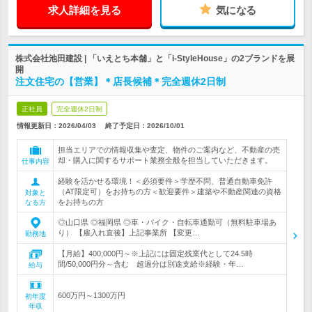
求人詳細を見る
気になる
株式会社池田建設 | 「いえとち本舗」と「i-StyleHouse」の2ブランドを展
開
注文住宅の【営業】＊店長候補＊完全週休2日制
正社員
完全週休2日制
情報更新日：2026/04/03
終了予定日：
2026/10/01
担当エリアでの情報収集や査定、物件のご案内など、不動産の売
却・購入に関するサポート業務全般を担当していただきます。
仕事内容
経験を活かせる環境！＜必須要件＞学歴不問、普通自動車免許
（AT限定可）をお持ちの方＜歓迎要件＞建築や不動産関連の資格
対象と
をお持ちの方
なる方
◎山口県 ◎福岡県 ◎車・バイク・自転車通勤可（無料駐車場あ
り） 【雇入れ直後】上記事業所 【変更…
勤務地
【月給】400,000円～※上記には固定残業代として24.5時
間/50,000円分～含む 超過分は別途支給※経験・年…
給与
600万円～1300万円
初年度
年収