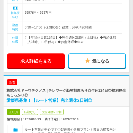
359万円～633万円
初年度
年収
勤務
8:30～17:30（休憩60分）残業：月平均20時間
時間
# 【年間休日数124日】◆完全週休2日制（土日祝）◆有給休暇
休日
休暇
（入社時、10日付与）◆お盆休暇◆年末…
求人詳細を見る
気になる
新着
株式会社ドーワテクノス | テレワーク勤務制度あり◎年休124日◎福利厚生
もしっかり◎
愛媛県募集！【ルート営業】完全週休2日制◎
正社員
転勤なし
完全週休2日制
情報更新日：2026/03/13
終了予定日：
2026/09/10
ルート営業が中心です◎製造業や各種プラント業界の顧客向け