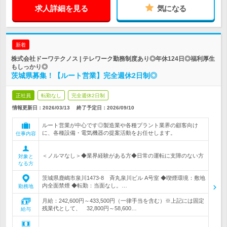
求人詳細を見る
気になる
新着
株式会社ドーワテクノス | テレワーク勤務制度あり◎年休124日◎福利厚生
もしっかり◎
茨城県募集！【ルート営業】完全週休2日制◎
正社員
転勤なし
完全週休2日制
情報更新日：2026/03/13
終了予定日：
2026/09/10
ルート営業が中心です◎製造業や各種プラント業界の顧客向け
に、各種設備・電気機器の提案活動をお任せします。
仕事内容
＜ノルマなし＞◆業界経験がある方◆日常の運転に支障のない方
対象と
なる方
茨城県鹿嶋市泉川1473-8 斉丸泉川ビル A号室 ◆喫煙環境：敷地
内全面禁煙 ◆転勤：当面なし。…
勤務地
月給：242,600円～433,500円（一律手当を含む）※上記には固定
残業代として、 32,800円～58,600…
給与