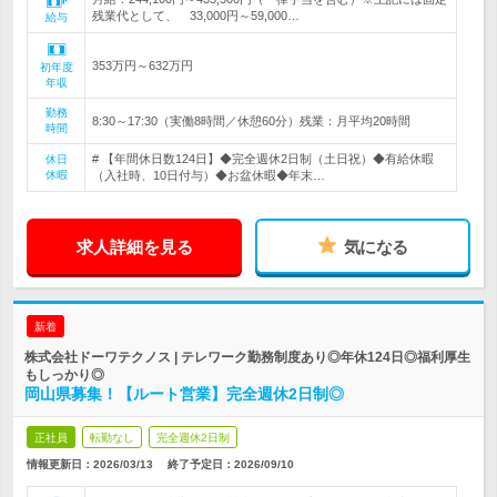
残業代として、 33,000円～59,000…
給与
353万円～632万円
初年度
年収
勤務
8:30～17:30（実働8時間／休憩60分）残業：月平均20時間
時間
# 【年間休日数124日】◆完全週休2日制（土日祝）◆有給休暇
休日
休暇
（入社時、10日付与）◆お盆休暇◆年末…
求人詳細を見る
気になる
新着
株式会社ドーワテクノス | テレワーク勤務制度あり◎年休124日◎福利厚生
もしっかり◎
岡山県募集！【ルート営業】完全週休2日制◎
正社員
転勤なし
完全週休2日制
情報更新日：2026/03/13
終了予定日：
2026/09/10