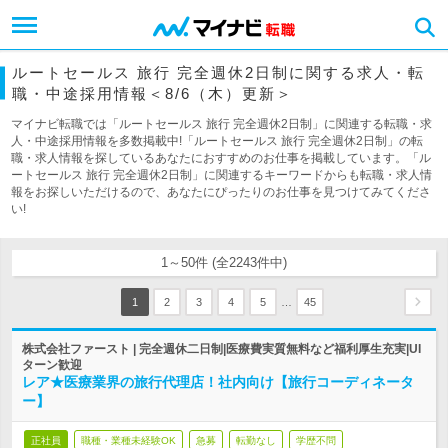
ルートセールス 旅行 完全週休2日制に関する求人・転
職・中途採用情報＜8/6（木）更新＞
マイナビ転職では「ルートセールス 旅行 完全週休2日制」に関連する転職・求
人・中途採用情報を多数掲載中!「ルートセールス 旅行 完全週休2日制」の転
職・求人情報を探しているあなたにおすすめのお仕事を掲載しています。「ル
ートセールス 旅行 完全週休2日制」に関連するキーワードからも転職・求人情
報をお探しいただけるので、あなたにぴったりのお仕事を見つけてみてくださ
い!
1～50件 (全2243件中)
…
1
2
3
4
5
45
株式会社ファースト | 完全週休二日制|医療費実質無料など福利厚生充実|UI
ターン歓迎
レア★医療業界の旅行代理店！社内向け【旅行コーディネータ
ー】
正社員
職種・業種未経験OK
急募
転勤なし
学歴不問