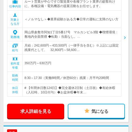
ルート営業が中心です◎製造業や各種プラント業界の顧客向け
に、各種設備・電気機器の提案活動をお任せします。
仕事内容
＜ノルマなし＞◆業界経験がある方◆日常の運転に支障のない方
対象と
なる方
岡山県倉敷市阿知1丁目5番17号 マルカンビル3階 ◆喫煙環境：
敷地内全面禁煙 ◆転勤：当面なし。…
勤務地
月給：242,600円～433,500円（一律手当を含む）※上記には固定
残業代として、 32,800円～58,600…
給与
350万円～630万円
初年度
年収
勤務
8:30～17:30（実働8時間／休憩60分）残業：月平均20時間
時間
# 【年間休日数124日】◆完全週休2日制（土日祝）◆有給休暇
休日
休暇
（入社時、10日付与）◆お盆休暇◆年末…
求人詳細を見る
気になる