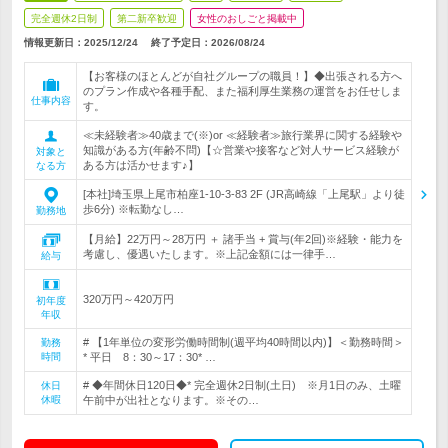
完全週休2日制
第二新卒歓迎
女性のおしごと掲載中
情報更新日：2025/12/24
終了予定日：
2026/08/24
【お客様のほとんどが自社グループの職員！】◆出張される方へ
のプラン作成や各種手配、また福利厚生業務の運営をお任せしま
仕事内容
す。
≪未経験者≫40歳まで(※)or ≪経験者≫旅行業界に関する経験や
知識がある方(年齢不問)【☆営業や接客など対人サービス経験が
対象と
ある方は活かせます♪】
なる方
[本社]埼玉県上尾市柏座1-10-3-83 2F (JR高崎線「上尾駅」より徒
歩6分) ※転勤なし…
勤務地
【月給】22万円～28万円 ＋ 諸手当 + 賞与(年2回)※経験・能力を
考慮し、優遇いたします。※上記金額には一律手…
給与
320万円～420万円
初年度
年収
# 【1年単位の変形労働時間制(週平均40時間以内)】＜勤務時間＞
勤務
時間
* 平日 8：30～17：30* …
# ◆年間休日120日◆* 完全週休2日制(土日) ※月1日のみ、土曜
休日
休暇
午前中が出社となります。※その…