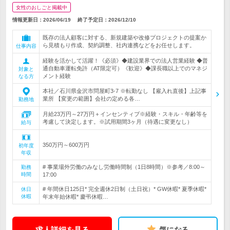
女性のおしごと掲載中
情報更新日：2026/06/19
終了予定日：
2026/12/10
既存の法人顧客に対する、新規建築や改修プロジェクトの提案か
ら見積もり作成、契約調整、社内連携などをお任せします。
仕事内容
経験を活かして活躍！《必須》◆建設業界での法人営業経験 ◆普
通自動車運転免許（AT限定可）《歓迎》◆課長職以上でのマネジ
対象と
メント経験
なる方
本社／石川県金沢市問屋町3-7 ※転勤なし 【雇入れ直後】上記事
業所 【変更の範囲】会社の定める各…
勤務地
月給23万円～27万円＋インセンティブ※経験・スキル・年齢等を
考慮して決定します。※試用期間3ヶ月（待遇に変更なし）
給与
350万円～600万円
初年度
年収
# 事業場外労働のみなし労働時間制（1日8時間）※参考／8:00～
勤務
時間
17:00
# 年間休日125日* 完全週休2日制（土日祝）* GW休暇* 夏季休暇*
休日
休暇
年末年始休暇* 慶弔休暇…
求人詳細を見る
気になる