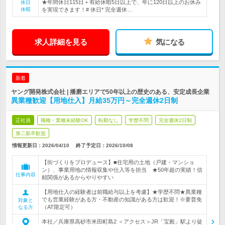
★年間休日115日＋有給休暇5日以上で、年に120日以上のお休み
休日
休暇
を実現できます！# 休日* 完全週休…
求人詳細を見る
気になる
新着
ヤング開発株式会社 | 播磨エリアで50年以上の歴史のある、安定成長企業
異業種歓迎【用地仕入】月給35万円～完全週休2日制
正社員
職種・業種未経験OK
転勤なし
学歴不問
完全週休2日制
第二新卒歓迎
情報更新日：2026/04/10
終了予定日：
2026/10/08
【街づくりをプロデュース】■住宅用の土地（戸建・マンショ
ン）、事業用地の情報収集や仕入等を担当 ★50年超の実績！信
仕事内容
頼関係があるからやりやすい
【用地仕入の経験者は前職給与以上を考慮】★学歴不問★異業種
でも営業経験がある方・不動産の知識がある方は歓迎！※要普免
対象と
（AT限定可）
なる方
本社／兵庫県高砂市米田町島2 ＜アクセス＞JR「宝殿」駅より徒