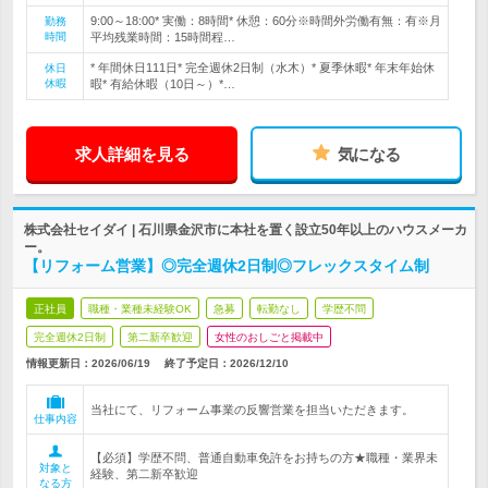
9:00～18:00* 実働：8時間* 休憩：60分※時間外労働有無：有※月
勤務
時間
平均残業時間：15時間程…
* 年間休日111日* 完全週休2日制（水木）* 夏季休暇* 年末年始休
休日
休暇
暇* 有給休暇（10日～）*…
求人詳細を見る
気になる
株式会社セイダイ | 石川県金沢市に本社を置く設立50年以上のハウスメーカ
ー。
【リフォーム営業】◎完全週休2日制◎フレックスタイム制
正社員
職種・業種未経験OK
急募
転勤なし
学歴不問
完全週休2日制
第二新卒歓迎
女性のおしごと掲載中
情報更新日：2026/06/19
終了予定日：
2026/12/10
当社にて、リフォーム事業の反響営業を担当いただきます。
仕事内容
【必須】学歴不問、普通自動車免許をお持ちの方★職種・業界未
対象と
経験、第二新卒歓迎
なる方