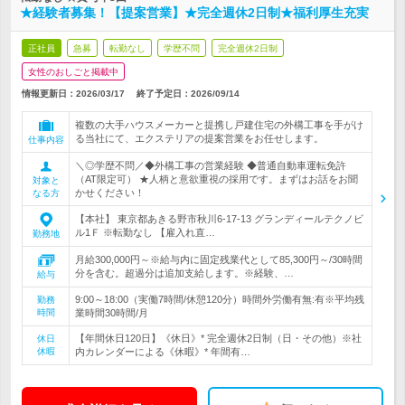
★経験者募集！【提案営業】★完全週休2日制★福利厚生充実
正社員
急募
転勤なし
学歴不問
完全週休2日制
女性のおしごと掲載中
情報更新日：2026/03/17
終了予定日：
2026/09/14
複数の大手ハウスメーカーと提携し戸建住宅の外構工事を手がけ
る当社にて、エクステリアの提案営業をお任せします。
仕事内容
＼◎学歴不問／◆外構工事の営業経験 ◆普通自動車運転免許
（AT限定可） ★人柄と意欲重視の採用です。まずはお話をお聞
対象と
かせください！
なる方
【本社】 東京都あきる野市秋川6-17-13 グランディールテクノビ
ル1Ｆ ※転勤なし 【雇入れ直…
勤務地
月給300,000円～※給与内に固定残業代として85,300円～/30時間
分を含む。超過分は追加支給します。※経験、…
給与
9:00～18:00（実働7時間/休憩120分）時間外労働有無:有※平均残
勤務
時間
業時間30時間/月
【年間休日120日】《休日》* 完全週休2日制（日・その他）※社
休日
休暇
内カレンダーによる《休暇》* 年間有…