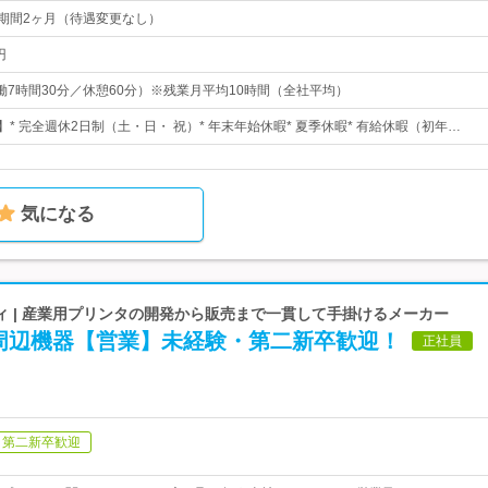
用期間2ヶ月（待遇変更なし）
円
0（実働7時間30分／休憩60分）※残業月平均10時間（全社平均）
】* 完全週休2日制（土・日・ 祝）* 年末年始休暇* 夏季休暇* 有給休暇（初年…
気になる
ィ | 産業用プリンタの開発から販売まで一貫して手掛けるメーカー
周辺機器【営業】未経験・第二新卒歓迎！
正社員
第二新卒歓迎