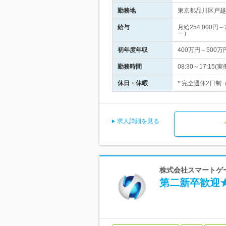
勤務地
東京都品川区戸越1
給与
月給254,000
一）
初年度年収
400万円～500万
勤務時間
08:30～17:1
休日・休暇
* 完全週休2日制
求人詳細を見る
株式会社スマートゲー
第二新卒歓迎