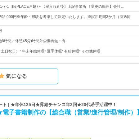
-7-1 ThePLACE戸越7F 【雇入れ直後】上記事業所 【変更の範囲】会社…
円～295,000円※年齢・経験を考慮して決定いたします。※試用期間3か月（待遇同
円
5(実働8時間／休憩45分)時間外労働有無：有
（土日祝日）* 年末年始休暇* 夏季休暇* 有給休暇* その他休暇
気になる
ト | ★年休125日★昇給チャンス年2回★20代若手活躍中！
★電子書籍制作の【総合職（営業/進行管理/制作）