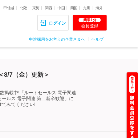
甲信越
北陸
東海
関西
中国
四国
九州
海外
簡単1分
ログイン
会員登録
中途採用をお考えの企業さまへ
ヘルプ
8/7（金）更新＞
数掲載中!「ルートセールス 電子関連
ールス 電子関連 第二新卒歓迎」に
てみてください!