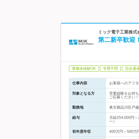
ミック電子工業株式
第二新卒歓迎
業種未経験OK
学歴不問
完全週
仕事内容
お客様へのアフタ
対象となる方
営業経験をお持ち
ご応募ください！
勤務地
東京都品川区戸越1
給与
月給254,000
一）
初年度年収
400万円～500万