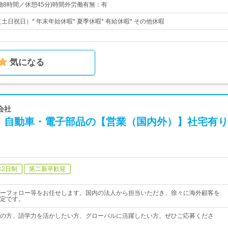
5(実働8時間／休憩45分)時間外労働有無：有
（土日祝日）* 年末年始休暇* 夏季休暇* 有給休暇* その他休暇
気になる
会社
！自動車・電子部品の【営業（国内外）】社宅有り
休2日制
第二新卒歓迎
ーフォロー等をお任せします。国内の法人から担当いただき、徐々に海外顧客を
定です。
の方、語学力を活かしたい方、グローバルに活躍したい方、ぜひご応募くださ