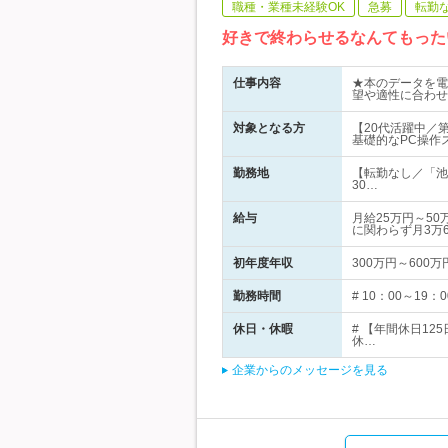
職種・業種未経験OK
急募
転勤
好きで終わらせるなんてもった
仕事内容
★本のデータを電
望や適性に合わせ
対象となる方
【20代活躍中／
基礎的なPC操作
勤務地
【転勤なし／「池
30…
給与
月給25万円～5
に関わらず月3万
初年度年収
300万円～600万
勤務時間
# 10：00～1
休日・休暇
# 【年間休日1
休…
企業からのメッセージを見る