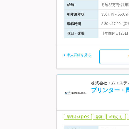
給与
月給22万円~試
初年度年収
350万円～550万
勤務時間
8:30～17:0
休日・休暇
【年間休日125日
求人詳細を見る
株式会社エムエステ
プリンター・
業種未経験OK
急募
転勤なし