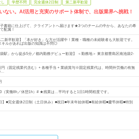
なし
学歴不問
完全週休2日制
第二新卒歓迎
いない。AI活用と充実のサポート体制で、出版業界へ挑戦！
子書籍に仕上げて、クライアントへ届けます★3つのチームの中から、あなたの希
て配属！
第二新卒歓迎】「本が好き」な方が活躍中！業種・職種の未経験者も大歓迎です。
スキルがあれば出版の知識は不問◎
袋駅」から徒歩5分／都内勤務デビュー歓迎】 ＜勤務地＞ 東京都豊島区南池袋2-
0万円（固定残業代含む）+ 各種手当 + 業績賞与※固定残業代は、時間外労働の有無
6…
円
9：00（実働8h／休憩1h）# ★残業は…平均すると1日1時間程度です。
25日】■完全週休2日制（土日休み）■祝日■年末年始休暇■有給休暇■慶弔休暇■特別