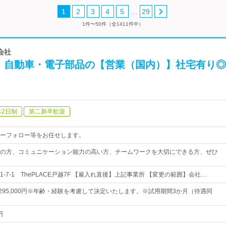
…
1
2
3
4
5
29
1件〜50件（全1411件中）
会社
！自動車・電子部品の【営業（国内）】社宅有り◎
休2日制
第二新卒歓迎
ーフォロー等をお任せします。
の方、コミュニケーション能力の高い方、チームワークを大切にできる方、ぜひ
-7-1 ThePLACE戸越7F 【雇入れ直後】上記事業所 【変更の範囲】会社…
円～295,000円※年齢・経験を考慮して決定いたします。※試用期間3か月（待遇同
円