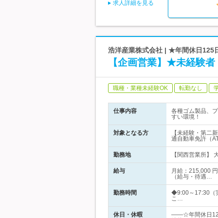
求人詳細を見る
浩洋産業株式会社 | ★年間休日1
【企画営業】★未経験者
職種・業種未経験OK
転勤なし
仕事内容
各種ゴム製品、プ
すい環境！
対象となる方
【未経験・第二新
通自動車免許（A
勤務地
【関西営業所】 大
給与
月給：215,00
（給与・待遇…
勤務時間
◆9:00～17
こ…
休日・休暇
――☆年間休日1