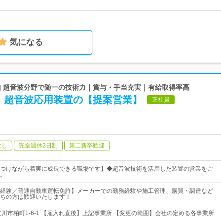
気になる
 | 超音波分野で随一の技術力｜賞与・手当充実｜有給取得率高
！超音波応用装置の【提案営業】
正社員
なし
完全週休2日制
第二新卒歓迎
つけながら着実に成長できる職場です】◆超音波技術を活用した装置の営業をご
。
経験／普通自動車運転免許】メーカーでの勤務経験や施工管理、購買・調達など
ちの方は歓迎いたします！
立川市柏町1-6-1 【雇入れ直後】上記事業所 【変更の範囲】会社の定める各事業所