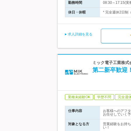
勤務時間
08:30～17:1
休日・休暇
* 完全週休2日制
求人詳細を見る
ミック電子工業株式
第二新卒歓迎
業種未経験OK
学歴不問
完全週
仕事内容
お客様へのアフタ
お任せしていく予
対象となる方
営業経験をお持ち
い！