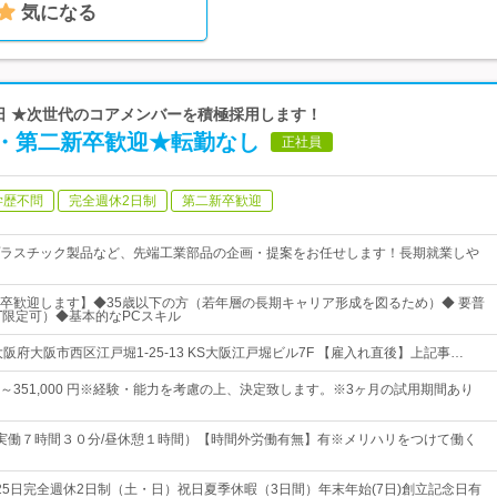
気になる
25日 ★次世代のコアメンバーを積極採用します！
・第二新卒歓迎★転勤なし
正社員
学歴不問
完全週休2日制
第二新卒歓迎
ラスチック製品など、先端工業部品の企画・提案をお任せします！長期就業しや
卒歓迎します】◆35歳以下の方（若年層の長期キャリア形成を図るため）◆ 要普
T限定可）◆基本的なPCスキル
阪府大阪市西区江戸堀1-25-13 KS大阪江戸堀ビル7F 【雇入れ直後】上記事…
0 円～351,000 円※経験・能力を考慮の上、決定致します。※3ヶ月の試用期間あり
:30（実働７時間３０分/昼休憩１時間）【時間外労働有無】有※メリハリをつけて働く
25日完全週休2日制（土・日）祝日夏季休暇（3日間）年末年始(7日)創立記念日有