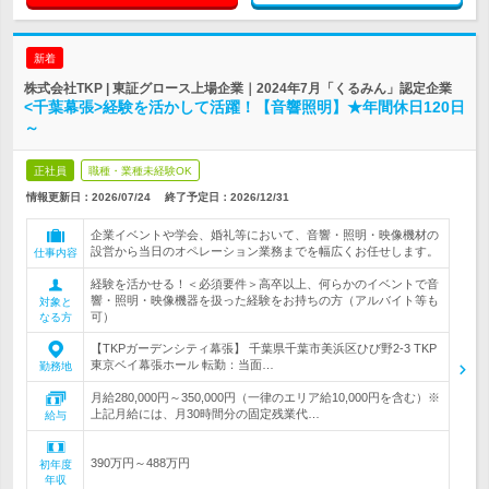
新着
株式会社TKP | 東証グロース上場企業｜2024年7月「くるみん」認定企業
<千葉幕張>経験を活かして活躍！【音響照明】★年間休日120日
～
正社員
職種・業種未経験OK
情報更新日：2026/07/24
終了予定日：
2026/12/31
企業イベントや学会、婚礼等において、音響・照明・映像機材の
設営から当日のオペレーション業務までを幅広くお任せします。
仕事内容
経験を活かせる！＜必須要件＞高卒以上、何らかのイベントで音
響・照明・映像機器を扱った経験をお持ちの方（アルバイト等も
対象と
可）
なる方
【TKPガーデンシティ幕張】 千葉県千葉市美浜区ひび野2-3 TKP
東京ベイ幕張ホール 転勤：当面…
勤務地
月給280,000円～350,000円（一律のエリア給10,000円を含む）※
上記月給には、月30時間分の固定残業代…
給与
390万円～488万円
初年度
年収