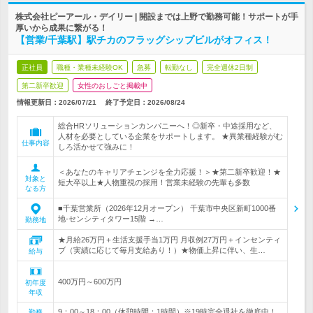
株式会社ピーアール・デイリー | 開設までは上野で勤務可能！サポートが手
厚いから成果に繋がる！
【営業/千葉駅】駅チカのフラッグシップビルがオフィス！
正社員
職種・業種未経験OK
急募
転勤なし
完全週休2日制
第二新卒歓迎
女性のおしごと掲載中
情報更新日：2026/07/21
終了予定日：
2026/08/24
総合HRソリューションカンパニーへ！◎新卒・中途採用など、
人材を必要としている企業をサポートします。 ★異業種経験がむ
仕事内容
しろ活かせて強みに！
＜あなたのキャリアチェンジを全力応援！＞★第二新卒歓迎！★
対象と
短大卒以上★人物重視の採用！営業未経験の先輩も多数
なる方
■千葉営業所（2026年12月オープン） 千葉市中央区新町1000番
地-センシティタワー15階 →…
勤務地
★月給26万円＋生活支援手当1万円 月収例27万円＋インセンティ
ブ（実績に応じて毎月支給あり！）★物価上昇に伴い、生…
給与
400万円～600万円
初年度
年収
9：00～18：00（休憩時間：1時間）※19時完全退社を徹底中！
勤務