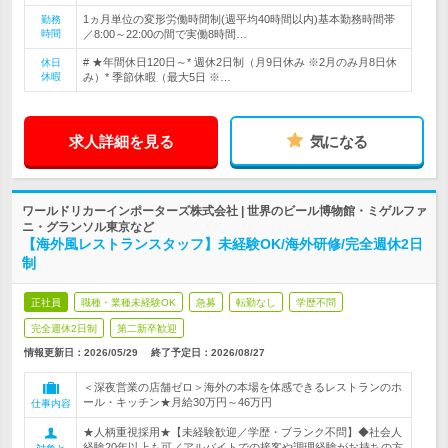
1ヵ月単位の変形労働時間制(週平均40時間以内)基本勤務時間帯
勤務
時間
／8:00～22:00の間で実働8時間…
# ★年間休日120日～* 週休2日制（月9日休み ※2月のみ月8日休
休日
休暇
み）* 季節休暇（最大5日 ※…
求人詳細を見る
気になる
ワールドリカーインポーターズ株式会社 | 世界のビール博物館・ミゲルファ
ニ・グランソル東京など
【海外風レストランスタッフ】未経験OK/海外研修/完全週休2日
制
正社員
職種・業種未経験OK
急募
転勤なし
学歴不問
完全週休2日制
第二新卒歓迎
情報更新日：2026/05/29
終了予定日：
2026/08/27
＜深夜営業の店舗ゼロ＞海外の本場を体感できるレストランのホ
ール・キッチン★月給30万円～46万円
仕事内容
★人柄重視採用★【未経験歓迎／学歴・ブランク不問】◆社会人
経験20年以上も可／アルバイトでの接客や調理経験がお持ちの方