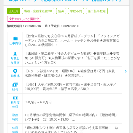
正社員
職種・業種未経験OK
急募
学歴不問
第二新卒歓迎
女性のおしごと掲載中
情報更新日：2026/06/16
終了予定日：
2026/08/10
【飲食未経験でも安心◎36ヵ月育成プログラム】『フライングガ
ーデン』の各店舗にて、ホール・キッチンをお任せ★深夜営業な
仕事内容
し◎20～30代活躍中！
【未経験・第二新卒・社会人デビューも歓迎】◆高卒以上◆要普
免（AT限定可）★人物重視の採用です！「包丁を握ったことがな
対象と
い…」という方もOK
なる方
【Uターン歓迎&マイカー通勤OK】 ★独身寮は月1万円（家賃・
水道光熱費・駐車場代込） ★関東5県…
勤務地
【月給】大卒／260,000円＋賞与年2回＋諸手当専門・短大卒／
245,000円＋賞与年2回＋諸手当高卒／230,0…
給与
350万円～400万円
初年度
年収
1ヵ月単位の変形労働時間制（週平均40時間以内）【勤務時間／
勤務
時間
シフト例】（1）10:00～19:00（…
* 週休2日(シフト制)└希望休も店長と相談のうえ取得可能！ ゆ
休日
休暇
とりのあるお店作りをしているため、正…