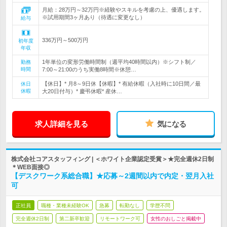
月給：28万円～32万円※経験やスキルを考慮の上、優遇します。
※試用期間3ヶ月あり（待遇に変更なし）
給与
336万円～500万円
初年度
年収
1年単位の変形労働時間制（週平均40時間以内）※シフト制／
勤務
時間
7:00～21:00のうち実働8時間※休憩…
【休日】* 月8～9日休【休暇】* 有給休暇（入社時に10日間／最
休日
休暇
大20日付与）* 慶弔休暇* 産休…
求人詳細を見る
気になる
株式会社コアスタッフィング | ＜ホワイト企業認定受賞＞★完全週休2日制
＊WEB面接◎
【デスクワーク系総合職】★応募～2週間以内で内定・翌月入社
可
正社員
職種・業種未経験OK
急募
転勤なし
学歴不問
完全週休2日制
第二新卒歓迎
リモートワーク可
女性のおしごと掲載中