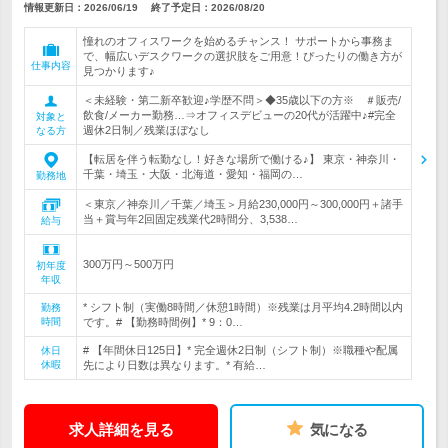
情報更新日：2026/06/19
終了予定日：
2026/08/20
憧れのオフィスワークを始めるチャンス！ サポートから事務ま
で、幅広いデスクワークの選択肢をご用意！ぴったりの働き方が
仕事内容
見つかります♪
＜未経験・第二新卒歓迎♪学歴不問＞◆35歳以下の方※ ＃販売/
飲食/メーカー勤務…⇒オフィスデビューの20代が活躍中♪#完全
対象と
週休2日制／残業ほぼなし
なる方
【転居を伴う転勤なし！好きな場所で働ける♪】 東京・神奈川・
千葉・埼玉・大阪・北海道・愛知・福岡の…
勤務地
＜東京／神奈川／千葉／埼玉＞月給230,000円～300,000円＋諸手
当＋賞与年2回固定残業代2時間分、3,538…
給与
300万円～500万円
初年度
年収
* シフト制（実働8時間／休憩1時間）※残業は月平均4.2時間以内
勤務
時間
です。# 【勤務時間例】* 9：0…
# 【年間休日125日】* 完全週休2日制（シフト制）※職種や配属
休日
休暇
先により日数は異なります。* 有給…
求人詳細を見る
気になる