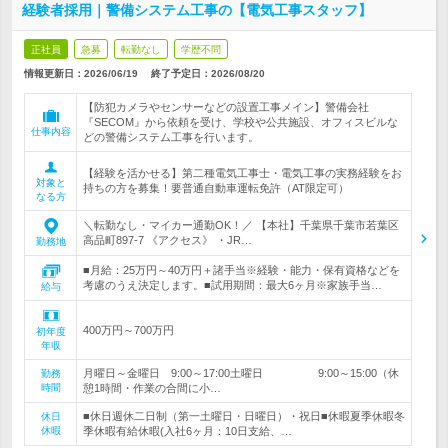
経験者採用｜警備システム工事の【電気工事スタッフ】
正社員
急募
転勤なし
学歴不問
情報更新日：2026/06/19
終了予定日：
2026/08/20
【防犯カメラやセンサーなどの設置工事メイン】警備会社
『SECOM』から依頼を受け、学校や公共施設、オフィスビルな
仕事内容
どの警備システム工事を行います。
【経験を活かせる】第二種電気工事士・電気工事の実務経験をお
対象と
持ちの方を募集！要普通自動車運転免許（AT限定可）
なる方
＼転勤なし・マイカー通勤OK！／ 【本社】千葉県千葉市若葉区
高品町897-7 《アクセス》 ・JR…
勤務地
■月給：25万円～40万円＋諸手当※経験・能力・保有資格などを
考慮のうえ決定します。■試用期間：最大6ヶ月※家族手当…
給与
400万円～700万円
初年度
年収
月曜日～金曜日 9:00～17:00土曜日 9:00～15:00（休
勤務
時間
憩1時間・作業の合間に小…
■休日週休二日制（第一土曜日・日曜日）・祝日■休暇夏季休暇冬
休日
休暇
季休暇有給休暇(入社6ヶ月：10日支給、…