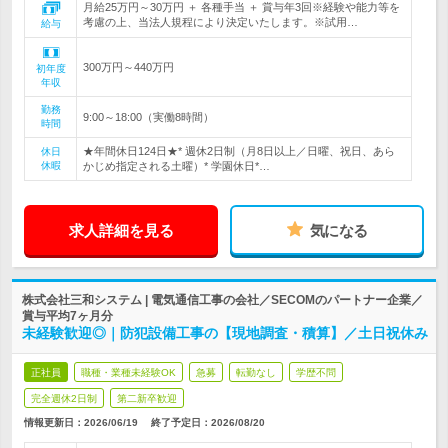
月給25万円～30万円 ＋ 各種手当 ＋ 賞与年3回※経験や能力等を
考慮の上、当法人規程により決定いたします。※試用…
給与
300万円～440万円
初年度
年収
勤務
9:00～18:00（実働8時間）
時間
★年間休日124日★* 週休2日制（月8日以上／日曜、祝日、あら
休日
休暇
かじめ指定される土曜）* 学園休日*…
求人詳細を見る
気になる
株式会社三和システム | 電気通信工事の会社／SECOMのパートナー企業／
賞与平均7ヶ月分
未経験歓迎◎｜防犯設備工事の【現地調査・積算】／土日祝休み
正社員
職種・業種未経験OK
急募
転勤なし
学歴不問
完全週休2日制
第二新卒歓迎
情報更新日：2026/06/19
終了予定日：
2026/08/20