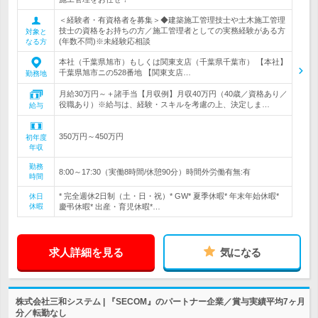
＜経験者・有資格者を募集＞◆建築施工管理技士や土木施工管理
技士の資格をお持ちの方／施工管理者としての実務経験がある方
対象と
(年数不問)※未経験応相談
なる方
本社（千葉県旭市）もしくは関東支店（千葉県千葉市） 【本社】
千葉県旭市ニの528番地 【関東支店…
勤務地
月給30万円～＋諸手当【月収例】月収40万円（40歳／資格あり／
役職あり）※給与は、経験・スキルを考慮の上、決定しま…
給与
350万円～450万円
初年度
年収
勤務
8:00～17:30（実働8時間/休憩90分）時間外労働有無:有
時間
* 完全週休2日制（土・日・祝）* GW* 夏季休暇* 年末年始休暇*
休日
休暇
慶弔休暇* 出産・育児休暇*…
求人詳細を見る
気になる
株式会社三和システム | 『SECOM』のパートナー企業／賞与実績平均7ヶ月
分／転勤なし