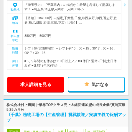
『埼玉県内』『千葉県内』の拠点から希望を考慮して配属しま
す！ ●埼玉県 埼玉県入間市…入間,パルシ…
勤務地
【月給】284,000円～(稲毛,千葉北,千葉,印西泉野,印西,習志野,佐
倉,柏北,成田,岩槻,三郷,草加)【月給】…
給与
380万円～500万円
初年度
年収
シフト制(実働8時間) ▼シフト例* 6：30～15：30* 7：00～16：
勤務
時間
00* 7：30～16…
# ＼＼年間のお休みは110日以上／／# ■休日* 週休2日制(土日休
休日
休暇
み)# ■休暇* (年末)年始…
求人詳細を見る
気になる
株式会社村上農園 | *業界TOPクラス売上＆経団連加盟の成長企業*賞与実績
5.35カ月分
《千葉》植物工場の【生産管理】挑戦歓迎／実績主義で報酬アッ
プ
正社員
職種・業種未経験OK
急募
転勤なし
第二新卒歓迎