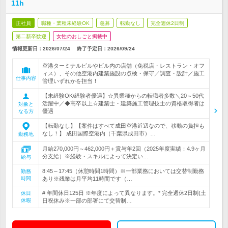
11h
正社員
職種・業種未経験OK
急募
転勤なし
完全週休2日制
第二新卒歓迎
女性のおしごと掲載中
情報更新日：2026/07/24
終了予定日：
2026/09/24
空港ターミナルビルやビル内の店舗（免税店・レストラン・オフ
ィス）、その他空港内建築施設の点検・保守／調査・設計／施工
仕事内容
管理いずれかを担当！
【未経験OK/経験者優遇】☆異業種からの転職者多数＼20～50代
活躍中／◆高卒以上☆建築士・建築施工管理技士の資格取得者は
対象と
優遇
なる方
【転勤なし】【案件はすべて成田空港近辺なので、移動の負担も
なし！】 成田国際空港内（千葉県成田市）…
勤務地
月給270,000円～462,000円＋賞与年2回（2025年度実績：4.9ヶ月
分支給）※経験・スキルによって決定い…
給与
8:45～17:45（休憩時間1時間）※一部業務においては交替制勤務
勤務
時間
あり※残業は月平均11時間です（…
# 年間休日125日 ※年度によって異なります。* 完全週休2日制(土
休日
休暇
日祝休み※一部の部署にて交替制…