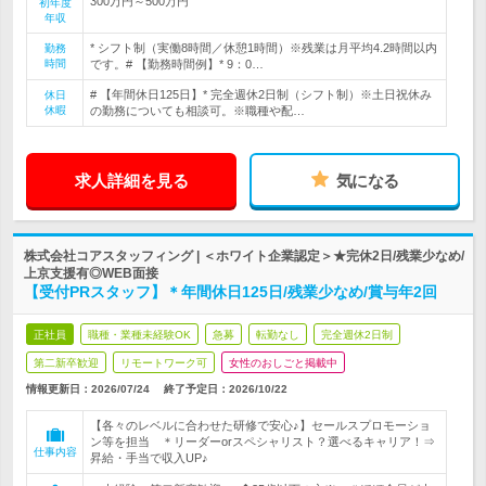
300万円～500万円
初年度
年収
* シフト制（実働8時間／休憩1時間）※残業は月平均4.2時間以内
勤務
時間
です。# 【勤務時間例】* 9：0…
# 【年間休日125日】* 完全週休2日制（シフト制）※土日祝休み
休日
休暇
の勤務についても相談可。※職種や配…
求人詳細を見る
気になる
株式会社コアスタッフィング | ＜ホワイト企業認定＞★完休2日/残業少なめ/
上京支援有◎WEB面接
【受付PRスタッフ】＊年間休日125日/残業少なめ/賞与年2回
正社員
職種・業種未経験OK
急募
転勤なし
完全週休2日制
第二新卒歓迎
リモートワーク可
女性のおしごと掲載中
情報更新日：2026/07/24
終了予定日：
2026/10/22
【各々のレベルに合わせた研修で安心♪】セールスプロモーショ
ン等を担当 ＊リーダーorスペシャリスト？選べるキャリア！⇒
仕事内容
昇給・手当で収入UP♪