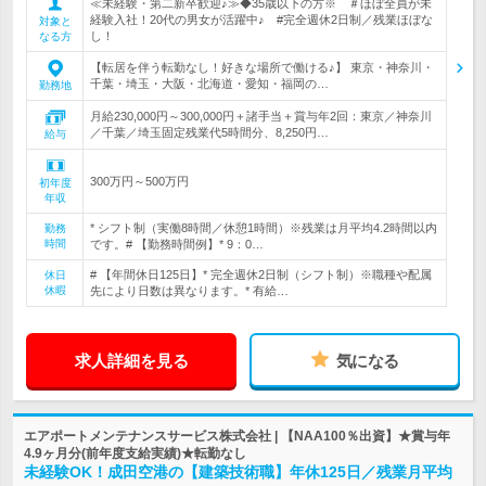
≪未経験・第二新卒歓迎♪≫◆35歳以下の方※ ＃ほぼ全員が未
経験入社！20代の男女が活躍中♪ #完全週休2日制／残業ほぼな
対象と
し！
なる方
【転居を伴う転勤なし！好きな場所で働ける♪】 東京・神奈川・
千葉・埼玉・大阪・北海道・愛知・福岡の…
勤務地
月給230,000円～300,000円＋諸手当＋賞与年2回：東京／神奈川
／千葉／埼玉固定残業代5時間分、8,250円…
給与
300万円～500万円
初年度
年収
* シフト制（実働8時間／休憩1時間）※残業は月平均4.2時間以内
勤務
時間
です。# 【勤務時間例】* 9：0…
# 【年間休日125日】* 完全週休2日制（シフト制）※職種や配属
休日
休暇
先により日数は異なります。* 有給…
求人詳細を見る
気になる
エアポートメンテナンスサービス株式会社 | 【NAA100％出資】★賞与年
4.9ヶ月分(前年度支給実績)★転勤なし
未経験OK！成田空港の【建築技術職】年休125日／残業月平均