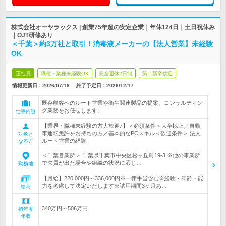
株式会社オーヤラックス | 創業75年超の安定企業｜年休124日｜土日祝休み
｜OJT研修あり
＜千葉＞約3万社と取引！消毒液メーカーの【法人営業】未経験
OK
正社員
職種・業種未経験OK
完全週休2日制
第二新卒歓迎
情報更新日：2026/07/16
終了予定日：
2026/12/17
既存顧客へのルート営業や衛生関連製品の提案、コンサルティン
グ業務をお任せします。
仕事内容
【業界・職種未経験の方大歓迎♪】＜必須条件＞大卒以上／自動
車運転免許をお持ちの方／基本的なPCスキル＜歓迎条件＞ 法人
対象と
ルート営業の経験
なる方
＜千葉営業所＞ 千葉県千葉市中央区松ヶ丘町19-3 ※他の事業所
で欠員が出た場合や組織の状況に応じ…
勤務地
【月給】220,000円～336,000円※一律手当含む※経験・年齢・能
力を考慮して決定いたします※試用期間3ヶ月あ…
給与
340万円～506万円
初年度
年収