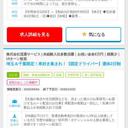
時間
※アポの時間によっては、直行直帰も…
【年間休日123日】＋【有給の計画的付与5日】【休日】◆完全週
休日
休暇
休2日制(土・日)◆祝日【休暇】◆夏季…
求人詳細を見る
気になる
株式会社流通サービス | 未経験入社多数活躍｜お祝い金各8万円｜残業少｜
UIターン歓迎
埼玉＆千葉限定！車好き集まれ！【固定ドライバー】週休2日制
正社員
職種・業種未経験OK
急募
学歴不問
第二新卒歓迎
女性のおしごと掲載中
情報更新日：2026/08/04
終了予定日：
2026/10/22
【生協の食品や生活雑貨などを、決まった個人のお客様宅へお届
けするルート配送のお仕事】再配達や夜勤は一切なし！先輩の半
仕事内容
数以上が未経験入社で活躍
【44歳以下(※)で、普通自動車免許の取得から1年以上経過して
いる方】学歴や経験は一切不問！ポテンシャルや人柄を重視した
対象と
採用です！UIターン歓迎◎
なる方