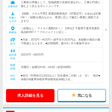
工事前の準備として、現地調査や見積作成を行い、工事が円滑に
進むよう支えるポジションです。
仕事内容
【経験・スキル不問】普通自動車免許（AT限定可）があれば応募
OK！／経験を積みながら、希望に応じて幅広い業務に挑戦でき
対象と
ます◎
なる方
＼転勤なし・マイカー通勤OK！／ 【本社】千葉県千葉市若葉区
高品町897-7 ＊プロジェクトに応じ…
勤務地
■月給：20万円～40万円＋諸手当※20万円は、未経験の場合の最
下限値となります。■試用期間：最大6ヶ月※家族手当や…
給与
320万円～600万円
初年度
年収
勤務
月曜日～金曜日9:00～18:00（休憩1時間）
時間
■休日《年間休日120日以上》完全週休二日制（土・日）・祝日■
休日
休暇
休暇GW夏季休暇冬季休暇有給休暇(入社…
求人詳細を見る
気になる