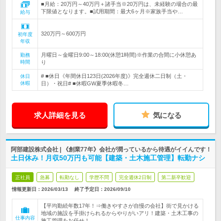
■月給：20万円～40万円＋諸手当※20万円は、未経験の場合の最
下限値となります。■試用期間：最大6ヶ月※家族手当や…
給与
320万円～600万円
初年度
年収
月曜日～金曜日9:00～18:00(休憩1時間)※作業の合間に小休憩あ
勤務
時間
り
# ■休日《年間休日123日(2026年度)》完全週休二日制（土・
休日
休暇
日）・祝日# ■休暇GW夏季休暇冬…
求人詳細を見る
気になる
阿部建設株式会社 | 《創業77年》会社が潤っているから待遇がイイんです！
土日休み！月収50万円も可能【建築・土木施工管理】転勤ナシ
正社員
急募
転勤なし
学歴不問
完全週休2日制
第二新卒歓迎
情報更新日：2026/03/13
終了予定日：
2026/09/10
【平均勤続年数17年！⇒働きやすさが自慢の会社】街で見かける
地域の施設を手掛けられるからやりがいアリ！建築・土木工事の
仕事内容
施工管理をお任せ！