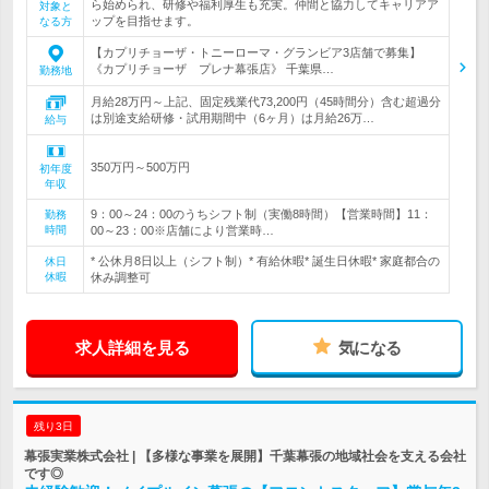
ら始められ、研修や福利厚生も充実。仲間と協力してキャリアア
対象と
ップを目指せます。
なる方
【カプリチョーザ・トニーローマ・グランビア3店舗で募集】
《カプリチョーザ プレナ幕張店》 千葉県…
勤務地
月給28万円～上記、固定残業代73,200円（45時間分）含む超過分
は別途支給研修・試用期間中（6ヶ月）は月給26万…
給与
350万円～500万円
初年度
年収
9：00～24：00のうちシフト制（実働8時間）【営業時間】11：
勤務
時間
00～23：00※店舗により営業時…
* 公休月8日以上（シフト制）* 有給休暇* 誕生日休暇* 家庭都合の
休日
休暇
休み調整可
求人詳細を見る
気になる
残り3日
幕張実業株式会社 | 【多様な事業を展開】千葉幕張の地域社会を支える会社
です◎