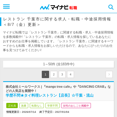
レストラン 千葉市に関する求人・転職・中途採用情報
＜8/7（金）更新＞
マイナビ転職では「レストラン 千葉市」に関連する転職・求人・中途採用情報
を多数掲載中!「レストラン 千葉市」の転職・求人情報を探しているあなたに
おすすめのお仕事を掲載しています。「レストラン 千葉市」に関連するキーワ
ードからも転職・求人情報をお探しいただけるので、あなたにぴったりのお仕
事を見つけてみてください!
1～50件 (全183件中)
1
2
3
4
株式会社ミールワークス | 『mango tree cafe』や『DANCING CRAB』な
どの人気店を展開中！
学歴不問★タイ料理レストラン【店長】☆千葉・流山
正社員
急募
転勤なし
学歴不問
女性のおしごと掲載中
情報更新日：2026/07/14
終了予定日：
2027/01/04