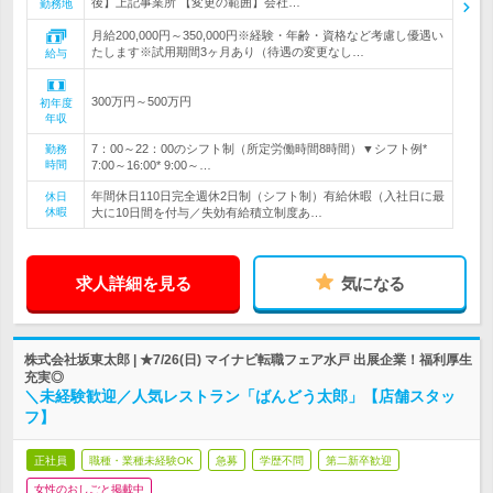
後】上記事業所 【変更の範囲】会社…
勤務地
月給200,000円～350,000円※経験・年齢・資格など考慮し優遇い
たします※試用期間3ヶ月あり（待遇の変更なし…
給与
300万円～500万円
初年度
年収
7：00～22：00のシフト制（所定労働時間8時間）▼シフト例*
勤務
時間
7:00～16:00* 9:00～…
年間休日110日完全週休2日制（シフト制）有給休暇（入社日に最
休日
休暇
大に10日間を付与／失効有給積立制度あ…
求人詳細を見る
気になる
株式会社坂東太郎 | ★7/26(日) マイナビ転職フェア水戸 出展企業！福利厚生
充実◎
＼未経験歓迎／人気レストラン「ばんどう太郎」【店舗スタッ
フ】
正社員
職種・業種未経験OK
急募
学歴不問
第二新卒歓迎
女性のおしごと掲載中