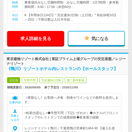
事業場外みなし労働時間制・みなし労働時間：1日7時間・参考勤
勤務
時間
務時間：9:00～17:00（休憩60分…
# 【年間休日124日】* 完全週休2日制（土日祝）* 有給休暇10日
休日
休暇
～20日（下限日数は入社半年経…
求人詳細を見る
気になる
東京建物リゾート株式会社 | 東証プライム上場グループの安定基盤／レジー
ナリゾート
《鴨川》リゾートホテル内レストランの【ホールスタッフ】
正社員
学歴不問
完全週休2日制
第二新卒歓迎
情報更新日：2026/06/05
終了予定日：
2026/11/09
《夜勤なし》お客様へ夕食・朝食やワインなどの飲料を提供しま
す。
仕事内容
<転勤当面なし>◆学歴不問（下記いずれか）◆ホテルのフロント
対象と
スタッフやレストランでの就業経験◆飲食業の経験
なる方
レジーナリゾート鴨川／千葉県鴨川市東町1464-90 【雇入れ直