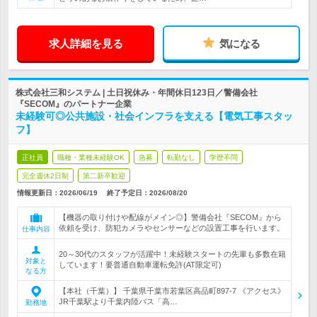
求人詳細を見る
気になる
株式会社三和システム | 土日祝休み・年間休日123日／警備会社
『SECOM』のパートナー企業
未経験可◎公共施設・社会インフラを支える【電気工事スタッ
フ】
正社員
職種・業種未経験OK
急募
転勤なし
学歴不問
完全週休2日制
第二新卒歓迎
情報更新日：2026/06/19
終了予定日：
2026/08/20
【機器の取り付けや配線がメイン◎】警備会社『SECOM』から
依頼を受け、防犯カメラやセンサーなどの設置工事を行います。
仕事内容
20～30代のスタッフが活躍中！未経験スタートの先輩も多数在籍
対象と
しています！要普通自動車運転免許(AT限定可)
なる方
【本社（千葉）】 千葉県千葉市若葉区高品町897-7 《アクセス》
JR千葉駅より千葉内陸バス「高…
勤務地