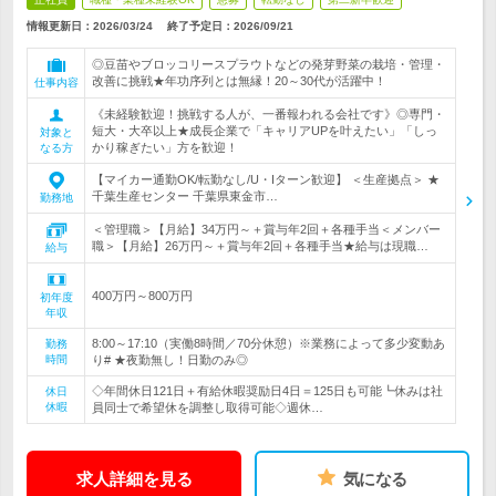
情報更新日：2026/03/24
終了予定日：
2026/09/21
◎豆苗やブロッコリースプラウトなどの発芽野菜の栽培・管理・
改善に挑戦★年功序列とは無縁！20～30代が活躍中！
仕事内容
《未経験歓迎！挑戦する人が、一番報われる会社です》◎専門・
短大・大卒以上★成長企業で「キャリアUPを叶えたい」「しっ
対象と
かり稼ぎたい」方を歓迎！
なる方
【マイカー通勤OK/転勤なし/U・Iターン歓迎】 ＜生産拠点＞ ★
千葉生産センター 千葉県東金市…
勤務地
＜管理職＞【月給】34万円～＋賞与年2回＋各種手当＜メンバー
職＞【月給】26万円～＋賞与年2回＋各種手当★給与は現職…
給与
400万円～800万円
初年度
年収
8:00～17:10（実働8時間／70分休憩）※業務によって多少変動あ
勤務
時間
り# ★夜勤無し！日勤のみ◎
◇年間休日121日＋有給休暇奨励日4日＝125日も可能┗休みは社
休日
休暇
員同士で希望休を調整し取得可能◇週休…
求人詳細を見る
気になる