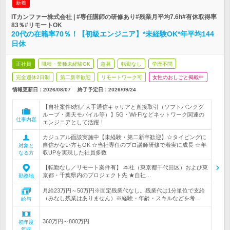
新着
ITカンファー株式会社 | #専任講師の研修あり#残業月平均7.6h#有休取得率
83％#リモートOK
20代の在籍率70％！【初級エンジニア】*未経験OK*年平均144
日休
正社員
職種・業種未経験OK
急募
転勤なし
学歴不問
完全週休2日制
第二新卒歓迎
リモートワーク可
女性のおしごと掲載中
情報更新日：2026/08/07
終了予定日：
2026/09/24
【自社案件8割／大手通信キャリアと直接取引（ソフトバンクグ
ループ・楽天モバイル等）】5G・Wi-Fiなどネットワーク関連の
仕事内容
エンジニアとして活躍！
カジュアル面談実施中【未経験・第二新卒歓迎】☆タイピングに
自信がない方もOK ☆当社専任のプロ講師研修で着実に成長 ☆年
対象と
収UPを実現した社員多数
なる方
【転勤なし／リモート案件有】 本社（東京都千代田区）および東
京都・千葉県内のプロジェクト先 ★自社…
勤務地
月給23万円～50万円※固定残業代なし。残業代は1分単位で支給
（みなし残業はありません）※経験・年齢・スキルなどを考…
給与
360万円～800万円
初年度
年収