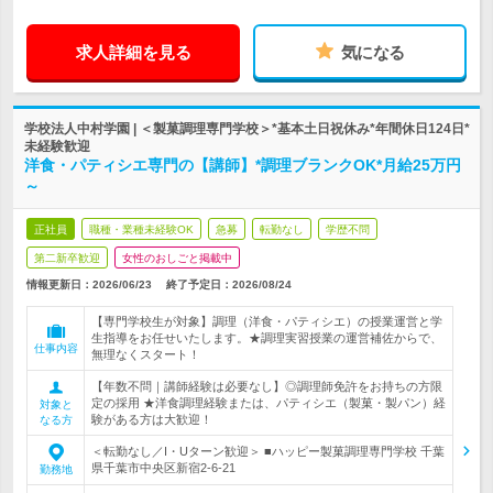
求人詳細を見る
気になる
学校法人中村学園 | ＜製菓調理専門学校＞*基本土日祝休み*年間休日124日*
未経験歓迎
洋食・パティシエ専門の【講師】*調理ブランクOK*月給25万円
～
正社員
職種・業種未経験OK
急募
転勤なし
学歴不問
第二新卒歓迎
女性のおしごと掲載中
情報更新日：2026/06/23
終了予定日：
2026/08/24
【専門学校生が対象】調理（洋食・パティシエ）の授業運営と学
生指導をお任せいたします。★調理実習授業の運営補佐からで、
仕事内容
無理なくスタート！
【年数不問｜講師経験は必要なし】◎調理師免許をお持ちの方限
定の採用 ★洋食調理経験または、パティシエ（製菓・製パン）経
対象と
験がある方は大歓迎！
なる方
＜転勤なし／I・Uターン歓迎＞ ■ハッピー製菓調理専門学校 千葉
県千葉市中央区新宿2-6-21
勤務地