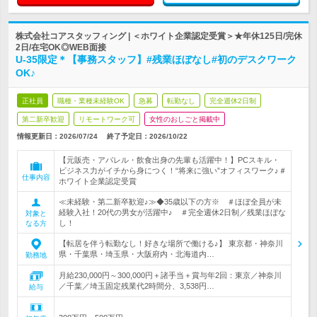
株式会社コアスタッフィング | ＜ホワイト企業認定受賞＞★年休125日/完休
2日/在宅OK◎WEB面接
U-35限定＊【事務スタッフ】#残業ほぼなし#初のデスクワーク
OK♪
正社員
職種・業種未経験OK
急募
転勤なし
完全週休2日制
第二新卒歓迎
リモートワーク可
女性のおしごと掲載中
情報更新日：2026/07/24
終了予定日：
2026/10/22
【元販売・アパレル・飲食出身の先輩も活躍中！】PCスキル・
ビジネス力がイチから身につく！“将来に強い”オフィスワーク♪＃
仕事内容
ホワイト企業認定受賞
≪未経験・第二新卒歓迎♪≫◆35歳以下の方※ ＃ほぼ全員が未
経験入社！20代の男女が活躍中♪ ＃完全週休2日制／残業ほぼな
対象と
し！
なる方
【転居を伴う転勤なし！好きな場所で働ける♪】 東京都・神奈川
県・千葉県・埼玉県・大阪府内・北海道内…
勤務地
月給230,000円～300,000円＋諸手当＋賞与年2回：東京／神奈川
／千葉／埼玉固定残業代2時間分、3,538円…
給与