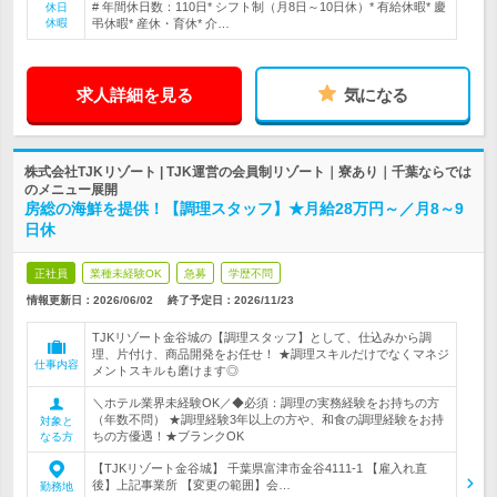
# 年間休日数：110日* シフト制（月8日～10日休）* 有給休暇* 慶
休日
休暇
弔休暇* 産休・育休* 介…
求人詳細を見る
気になる
株式会社TJKリゾート | TJK運営の会員制リゾート｜寮あり｜千葉ならでは
のメニュー展開
房総の海鮮を提供！【調理スタッフ】★月給28万円～／月8～9
日休
正社員
業種未経験OK
急募
学歴不問
情報更新日：2026/06/02
終了予定日：
2026/11/23
TJKリゾート金谷城の【調理スタッフ】として、仕込みから調
理、片付け、商品開発をお任せ！ ★調理スキルだけでなくマネジ
仕事内容
メントスキルも磨けます◎
＼ホテル業界未経験OK／◆必須：調理の実務経験をお持ちの方
（年数不問） ★調理経験3年以上の方や、和食の調理経験をお持
対象と
ちの方優遇！★ブランクOK
なる方
【TJKリゾート金谷城】 千葉県富津市金谷4111-1 【雇入れ直
後】上記事業所 【変更の範囲】会…
勤務地