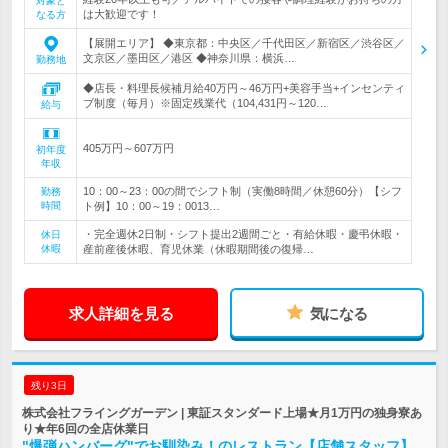
対象と
は大歓迎です！
なる方
【展開エリア】 ◆東京都：中央区／千代田区／新宿区／渋谷区／
文京区／墨田区／港区 ◆神奈川県：横浜…
勤務地
◆店長・料理長候補月給40万円～46万円+美容手当+インセンティ
ブ制度（毎月）※固定残業代（104,431円～120…
給与
405万円～607万円
初年度
年収
10：00～23：00の間でシフト制（実働8時間／休憩60分）【シフ
勤務
時間
ト例】10：00～19：0013…
・完全週休2日制・シフト提出2週間ごと・有給休暇・慶弔休暇・
休日
休暇
産前産後休暇、育児休業（休暇期間後の復帰…
求人詳細を見る
気になる
残り3日
株式会社フライングガーデン | 東証スタンダード上場★月1万円の独身寮あ
り★年6回の全店休業日
"爆弾ハンバーグ"でお馴染み！のレストラン【店舗スタッフ】