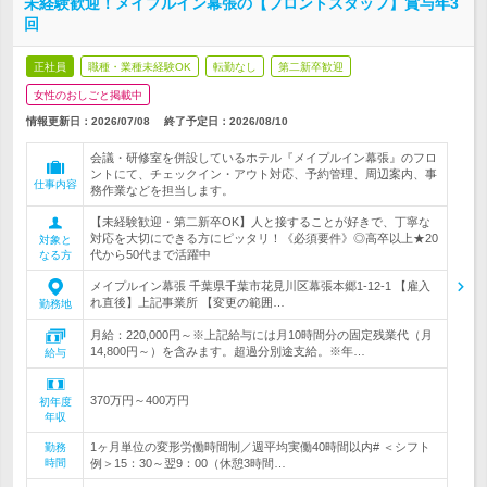
未経験歓迎！メイプルイン幕張の【フロントスタッフ】賞与年3
回
正社員
職種・業種未経験OK
転勤なし
第二新卒歓迎
女性のおしごと掲載中
情報更新日：2026/07/08
終了予定日：
2026/08/10
会議・研修室を併設しているホテル『メイプルイン幕張』のフロ
ントにて、チェックイン・アウト対応、予約管理、周辺案内、事
仕事内容
務作業などを担当します。
【未経験歓迎・第二新卒OK】人と接することが好きで、丁寧な
対応を大切にできる方にピッタリ！《必須要件》◎高卒以上★20
対象と
代から50代まで活躍中
なる方
メイプルイン幕張 千葉県千葉市花見川区幕張本郷1-12-1 【雇入
れ直後】上記事業所 【変更の範囲…
勤務地
月給：220,000円～※上記給与には月10時間分の固定残業代（月
14,800円～）を含みます。超過分別途支給。※年…
給与
370万円～400万円
初年度
年収
1ヶ月単位の変形労働時間制／週平均実働40時間以内# ＜シフト
勤務
時間
例＞15：30～翌9：00（休憩3時間…