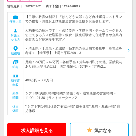
情報更新日：2026/07/21
終了予定日：
2026/08/17
【手厚い教育体制◎】「ばんどう太郎」など自社運営レストラン
での接客・調理および店舗運営業務全般をお任せします。
仕事内容
人柄重視の採用です！＜必須要件＞学歴不問・チームワークを大
切にできる方＜歓迎要件＞飲食・販売経験者＼住宅手当や企業内
対象と
保育園など福利厚生充実／
なる方
＜埼玉県・千葉県・茨城県・栃木県の各店舗で募集中！※希望を
考慮＞ 【埼玉県】 上尾市平塚809－3…
勤務地
月給：24万円～42万円＋各種手当＋賞与年2回(その他、業績賞与
あり)※上記月給には、固定残業代（3万円～4万円/2…
給与
400万円～800万円
初年度
年収
シフト制(実働8時間)時間外労働：有＜通常店舗の営業時間＞
勤務
時間
11:00～21:30（ラストオーダー／2…
* シフト制(月8日休み)* 有給休暇* 慶弔休暇* 産前・産後休暇* 育
休日
休暇
児休暇
求人詳細を見る
気になる