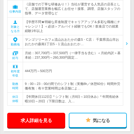
《店舗での丁寧な研修あり！》当社が運営する人気店の店長とし
て、店舗運営業務を幅広くお任せ！接客、調理、店舗スタッフの
仕事内容
指導、データ管理など
【学歴不問★明確な昇進制度でキャリアアップ＆多彩な職種にチ
ャレンジ！】＜必須＞アルバイト経験でもOK！飲食店での就業
対象と
経験1年以上
なる方
マンゴツリーカフェ流山おおたかの森S・C店： 千葉県流山市お
おたかの森南1丁目5－1 流山おおたか…
勤務地
月給：307,700円～337,500円（一律手当を含む）＜月給内訳＞基
本給：237,300円～260,300円固定…
給与
444万円～500万円
初年度
年収
9：00～23：00の間でのシフト制（実働8h／休憩60分）時間外労
勤務
時間
働有無：有※営業時間は各店舗によ…
【年間休日112日】* シフト制（月8日～10日休み）* 年間有給休
休日
休暇
暇10日～20日（下限日数は、入…
求人詳細を見る
気になる