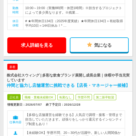
10:00～19:00（実働8時間・休憩1時間）※担当するプロジェクト
勤務
時間
によって多少異なります。※残業…
# ★年間休日134日（2025年度実績）★年間休日134日＋有給取得
休日
休暇
平均10日＝144日休み！* …
求人詳細を見る
気になる
新着
株式会社スウィング | 多彩な飲食ブランド展開し成長企業｜休暇や手当充実
しています
仲間と協力し店舗運営に挑戦できる【店長・マネージャー候補】
正社員
職種・業種未経験OK
転勤なし
学歴不問
第二新卒歓迎
情報更新日：2026/07/07
終了予定日：
2026/12/28
【多様な店舗運営を経験できる】人気店で調理・接客・管理まで
担当していただきます。頑張りをしっかり還元するインセンティ
仕事内容
ブ制度もあり！
【未経験OK】学歴不問、20～30代が活躍中。新しい人間関係か