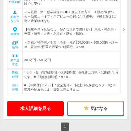
仕事内容
験でも安心！
≪未経験・第二新卒歓迎♪≫◆35歳以下の方※ ＃販売/飲食/メー
カー勤務…⇒オフィスデビューの20代が活躍中♪ #完全週休2日
対象と
制／残業ほぼなし
なる方
【転居を伴う転勤なし！好きな場所で働ける♪】 東京・神奈川・
千葉・埼玉・大阪・北海道・愛知・福岡の…
勤務地
＜東京／神奈川／千葉／埼玉＞月給230,000円～300,000円＋諸手
当＋賞与年2回固定残業代2時間分、3,538…
給与
300万円～500万円
初年度
年収
* シフト制（実働8時間／休憩1時間）※残業は月平均4.2時間以内
勤務
時間
です。# 【勤務時間例】* 9：0…
# 【年間休日125日】* 完全週休2日制(土日祝を含むシフト制)※
休日
休暇
職種や配属先により日数は異なりま…
求人詳細を見る
気になる
1