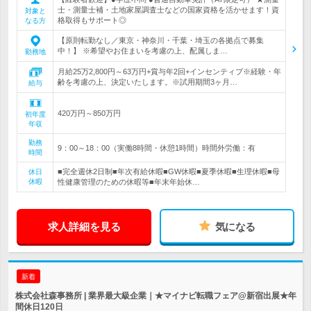
士・測量士補・土地家屋調査士などの国家資格を活かせます！資
対象と
格取得もサポート◎
なる方
【原則転勤なし／東京・神奈川・千葉・埼玉の各拠点で募集
中！】 ※希望やお住まいを考慮の上、配属しま…
勤務地
月給25万2,800円～63万円+賞与年2回+インセンティブ※経験・年
齢を考慮の上、決定いたします。※試用期間3ヶ月…
給与
420万円～850万円
初年度
年収
勤務
9：00～18：00（実働8時間・休憩1時間）時間外労働：有
時間
■完全週休2日制■年次有給休暇■GW休暇■夏季休暇■生理休暇■母
休日
休暇
性健康管理のための休暇等■年末年始休…
求人詳細を見る
気になる
新着
株式会社森事務所 | 業界最大級企業｜★マイナビ転職フェア@新宿出展★年
間休日120日