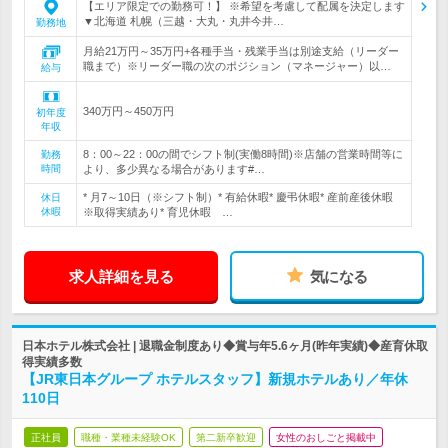
【エリア限定での勤務可！】 ※希望を考慮して配属を決定します
▼北海道 札幌（三越・大丸・丸井今井…
勤務地
月給21万円～35万円+各種手当・残業手当は別途支給（リーダー
職まで）※リーダー職の次のポジション（マネージャー）以…
給与
340万円～450万円
初年度
年収
8：00～22：00の間でシフト制(実働8時間)※店舗の営業時間等に
勤務
時間
より、多少異なる場合があります#…
* 月7～10日（※シフト制）* 有給休暇* 慶弔休暇* 産前産後休暇
休日
休暇
※取得実績あり* 育児休暇 …
求人詳細を見る
気になる
日本ホテル株式会社 | 退職金制度あり◆賞与年5.6ヶ月(昨年実績)◆産育休取
得実績多数
【JR東日本グループ ホテルスタッフ】新規ホテルあり／年休
110日
正社員
職種・業種未経験OK
第二新卒歓迎
女性のおしごと掲載中