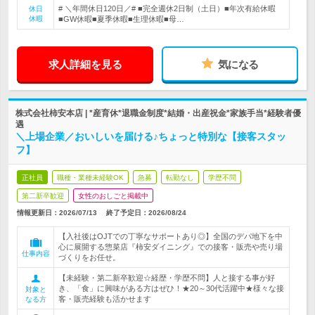
# ＼年間休日120日／# ■完全週休2日制（土日）■年次有給休暇
休日
休暇
■GW休暇■夏季休暇■生理休暇■母…
求人詳細を見る
気になる
株式会社柿安本店 | *産育休*退職金制度*結婚・出産祝金*家族手当*経験者優
遇
＼上場企業／おいしいを届ける♪ちょっと特別な【接客スタッ
フ】
正社員
職種・業種未経験OK
急募
転勤なし
学歴不問
第二新卒歓迎
女性のおしごと掲載中
情報更新日：2026/07/13
終了予定日：
2026/08/24
【入社後はOJTでの丁寧なサポートあり◎】全国のデパ地下を中
心に展開する惣菜店『柿安ダイニング』での接客・販売や売り場
仕事内容
づくりをお任せ。
【未経験・第二新卒歓迎☆経歴・学歴不問】人と接する事が好
き、「食」に興味がある方はぜひ！★20～30代活躍中★様々な接
対象と
客・販売経験も活かせます
なる方