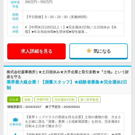
300万円～550万円
初年度
年収
勤務
【平日勤務】9：00～18：00（実働8時間）
時間
# 【年間休日128日以上！】■完全週休2日制／土日祝休み【休
休日
休暇
暇】■年次有給休暇■生理休暇■母性健康…
求人詳細を見る
気になる
株式会社森事務所 | ★土日祝休み★大手企業と取引多数★『土地』という財
産を守る
業界最大級企業！【測量スタッフ】★経験者募集★完全週休2日
制
正社員
急募
学歴不問
完全週休2日制
第二新卒歓迎
情報更新日：2026/03/27
終了予定日：
2026/09/24
【業界トップクラスの実績を誇る企業】土地や建物の形、大きさ
を正確に測る『測量』業務（土地家屋調査）を担当。完全週休2
仕事内容
日制＆土日休で働き方◎
【経験者歓迎】●学歴不問 ●普通自動車免許（AT限定可） ★測量