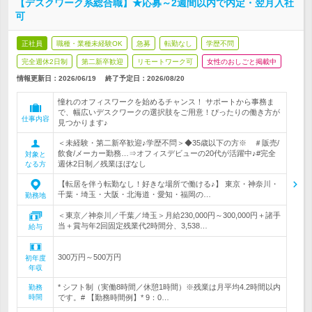
【デスクワーク系総合職】★応募～2週間以内で内定・翌月入社
可
正社員
職種・業種未経験OK
急募
転勤なし
学歴不問
完全週休2日制
第二新卒歓迎
リモートワーク可
女性のおしごと掲載中
情報更新日：2026/06/19
終了予定日：
2026/08/20
憧れのオフィスワークを始めるチャンス！ サポートから事務ま
で、幅広いデスクワークの選択肢をご用意！ぴったりの働き方が
仕事内容
見つかります♪
＜未経験・第二新卒歓迎♪学歴不問＞◆35歳以下の方※ ＃販売/
飲食/メーカー勤務…⇒オフィスデビューの20代が活躍中♪#完全
対象と
週休2日制／残業ほぼなし
なる方
【転居を伴う転勤なし！好きな場所で働ける♪】 東京・神奈川・
千葉・埼玉・大阪・北海道・愛知・福岡の…
勤務地
＜東京／神奈川／千葉／埼玉＞月給230,000円～300,000円＋諸手
当＋賞与年2回固定残業代2時間分、3,538…
給与
300万円～500万円
初年度
年収
* シフト制（実働8時間／休憩1時間）※残業は月平均4.2時間以内
勤務
時間
です。# 【勤務時間例】* 9：0…