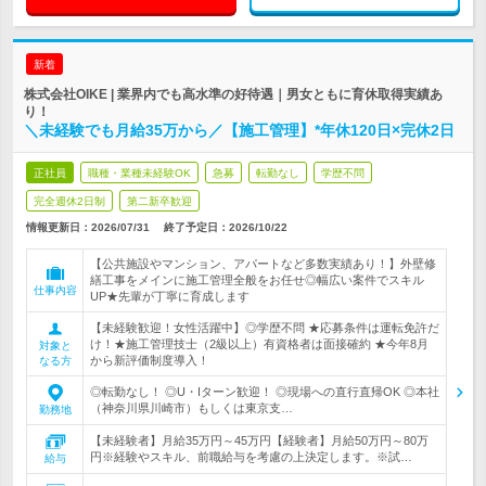
新着
株式会社OIKE | 業界内でも高水準の好待遇｜男女ともに育休取得実績あ
り！
＼未経験でも月給35万から／【施工管理】*年休120日×完休2日
正社員
職種・業種未経験OK
急募
転勤なし
学歴不問
完全週休2日制
第二新卒歓迎
情報更新日：2026/07/31
終了予定日：
2026/10/22
【公共施設やマンション、アパートなど多数実績あり！】外壁修
繕工事をメインに施工管理全般をお任せ◎幅広い案件でスキル
仕事内容
UP★先輩が丁寧に育成します
【未経験歓迎！女性活躍中】◎学歴不問 ★応募条件は運転免許だ
け！★施工管理技士（2級以上）有資格者は面接確約 ★今年8月
対象と
から新評価制度導入！
なる方
◎転勤なし！ ◎U・Iターン歓迎！ ◎現場への直行直帰OK ◎本社
（神奈川県川崎市）もしくは東京支…
勤務地
【未経験者】月給35万円～45万円【経験者】月給50万円～80万
円※経験やスキル、前職給与を考慮の上決定します。※試…
給与