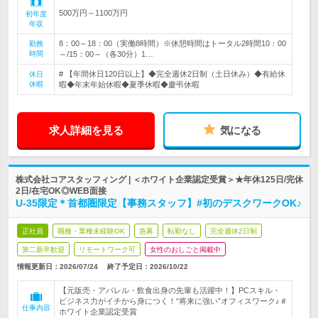
500万円～1100万円
初年度
年収
8：00～18：00（実働8時間）※休憩時間はトータル2時間10：00
勤務
時間
～/15：00～（各30分）1…
# 【年間休日120日以上】◆完全週休2日制（土日休み）◆有給休
休日
休暇
暇◆年末年始休暇◆夏季休暇◆慶弔休暇
求人詳細を見る
気になる
株式会社コアスタッフィング | ＜ホワイト企業認定受賞＞★年休125日/完休
2日/在宅OK◎WEB面接
U-35限定＊首都圏限定【事務スタッフ】#初のデスクワークOK♪
正社員
職種・業種未経験OK
急募
転勤なし
完全週休2日制
第二新卒歓迎
リモートワーク可
女性のおしごと掲載中
情報更新日：2026/07/24
終了予定日：
2026/10/22
【元販売・アパレル・飲食出身の先輩も活躍中！】PCスキル・
ビジネス力がイチから身につく！“将来に強い”オフィスワーク♪＃
仕事内容
ホワイト企業認定受賞