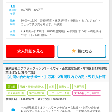
360万円～800万円
初年度
年収
10:00～19:00（実働8時間・休憩1時間）※担当するプロジェクト
勤務
時間
によって多少異なります。※残業…
# ★年間休日134日（2025年度実績）★年間休日134日＋有給取得
休日
休暇
平均10日＝144日休み！* …
求人詳細を見る
気になる
株式会社コアスタッフィング | ＜ホワイト企業認定受賞＞年間休日125日/残
業ほぼなし/賞与年2回
【お問い合わせサポート】応募～2週間以内で内定・翌月入社可
正社員
職種・業種未経験OK
急募
転勤なし
学歴不問
完全週休2日制
第二新卒歓迎
リモートワーク可
女性のおしごと掲載中
情報更新日：2026/06/26
終了予定日：
2026/08/27
＜未経験歓迎！オフィスワークデビューも歓迎♪＞お問い合わせ
対応やデータチェック・入力などをお任せ ＊充実の研修で未経