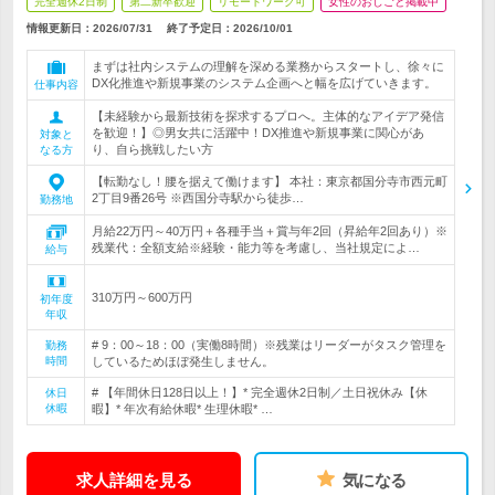
完全週休2日制
第二新卒歓迎
リモートワーク可
女性のおしごと掲載中
情報更新日：2026/07/31
終了予定日：
2026/10/01
まずは社内システムの理解を深める業務からスタートし、徐々に
DX化推進や新規事業のシステム企画へと幅を広げていきます。
仕事内容
【未経験から最新技術を探求するプロへ。主体的なアイデア発信
を歓迎！】◎男女共に活躍中！DX推進や新規事業に関心があ
対象と
り、自ら挑戦したい方
なる方
【転勤なし！腰を据えて働けます】 本社：東京都国分寺市西元町
2丁目9番26号 ※西国分寺駅から徒歩…
勤務地
月給22万円～40万円＋各種手当＋賞与年2回（昇給年2回あり）※
残業代：全額支給※経験・能力等を考慮し、当社規定によ…
給与
310万円～600万円
初年度
年収
# 9：00～18：00（実働8時間）※残業はリーダーがタスク管理を
勤務
時間
しているためほぼ発生しません。
# 【年間休日128日以上！】* 完全週休2日制／土日祝休み【休
休日
休暇
暇】* 年次有給休暇* 生理休暇* …
求人詳細を見る
気になる