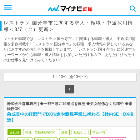
レストラン 国分寺市に関する求人・転職・中途採用情
報＜8/7（金）更新＞
マイナビ転職では「レストラン 国分寺市」に関連する転職・求人・中途採用情
報を多数掲載中!「レストラン 国分寺市」の転職・求人情報を探しているあな
たにおすすめのお仕事を掲載しています。「レストラン 国分寺市」に関連する
キーワードからも転職・求人情報をお探しいただけるので、あなたにぴったり
のお仕事を見つけてみてください!
1～13件 (全13件中)
1
株式会社森事務所 | ◆一都三県に19拠点を展開 ◆男女関係なく活躍中 ◆未
経験OK
急成長中のIT部門でDX推進や新規事業に携わる【社内SE・DX推
進】
正社員
職種・業種未経験OK
急募
転勤なし
学歴不問