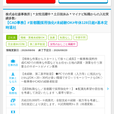
株式会社森事務所 | ＊女性活躍中＊土日祝休み＊マイナビ転職からの入社実
績多数♪
【CAD事務】#首都圏採用強化#未経験OK#年休128日超#基本定
時退社
正社員
職種・業種未経験OK
急募
転勤なし
学歴不問
完全週休2日制
第二新卒歓迎
女性のおしごと掲載中
情報更新日：2026/08/06
終了予定日：
2026/08/20
【簡単な作業からスタートして徐々に成長】一般事務/資料作
成/CADでの簡単な作図などをお任せ♪土地の調査・測量を行う測
仕事内容
量士のサポートがメイン業務
【未経験、第二新卒歓迎】 ◆PCでの作業（入力等）に抵抗がな
ければOK＜20～30代が多い職場です◎＞リモートワークもOK◇
対象と
一般事務やCADの経験者歓迎
なる方
【原則転勤なし／首都圏で採用強化中！】 ★配属先希望や居住地
を考慮して決定いたします ＼最寄り駅か…
勤務地
月給220,000円～※残業代：全額支給※経験・能力等を考慮し、
当社規定により決定します。※試用期間3ヶ月（待遇変動…
給与