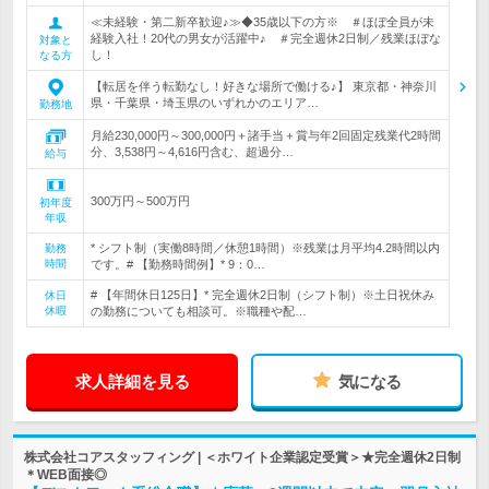
≪未経験・第二新卒歓迎♪≫◆35歳以下の方※ ＃ほぼ全員が未
経験入社！20代の男女が活躍中♪ ＃完全週休2日制／残業ほぼな
対象と
し！
なる方
【転居を伴う転勤なし！好きな場所で働ける♪】 東京都・神奈川
県・千葉県・埼玉県のいずれかのエリア…
勤務地
月給230,000円～300,000円＋諸手当＋賞与年2回固定残業代2時間
分、3,538円～4,616円含む、超過分…
給与
300万円～500万円
初年度
年収
* シフト制（実働8時間／休憩1時間）※残業は月平均4.2時間以内
勤務
時間
です。# 【勤務時間例】* 9：0…
# 【年間休日125日】* 完全週休2日制（シフト制）※土日祝休み
休日
休暇
の勤務についても相談可。※職種や配…
求人詳細を見る
気になる
株式会社コアスタッフィング | ＜ホワイト企業認定受賞＞★完全週休2日制
＊WEB面接◎