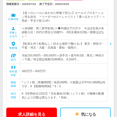
情報更新日：2026/07/24
終了予定日：
2026/10/22
【各々のレベルに合わせた研修で安心♪】セールスプロモーショ
ン等を担当 ＊リーダーorスペシャリスト？選べるキャリア！⇒
仕事内容
昇給・手当で収入UP♪
≪未経験・第二新卒歓迎♪≫◆35歳以下の方※ ＃ほぼ全員が未
経験入社！20代の男女が活躍中♪ #完全週休2日制／残業ほぼな
対象と
し！
なる方
【転居を伴う転勤なし！好きな場所で働ける♪】 東京・神奈川・
千葉・埼玉・大阪・北海道・愛知・福岡の…
勤務地
月給230,000円～300,000円＋諸手当＋賞与年2回：東京／神奈川
／千葉／埼玉固定残業代5時間分、8,250円…
給与
300万円～500万円
初年度
年収
* シフト制（実働8時間／休憩1時間）※残業は月平均4.2時間以内
勤務
時間
です。# 【勤務時間例】* 9：0…
# 【年間休日125日】* 完全週休2日制（シフト制）※職種や配属
休日
休暇
先により日数は異なります。* 有給…
求人詳細を見る
気になる