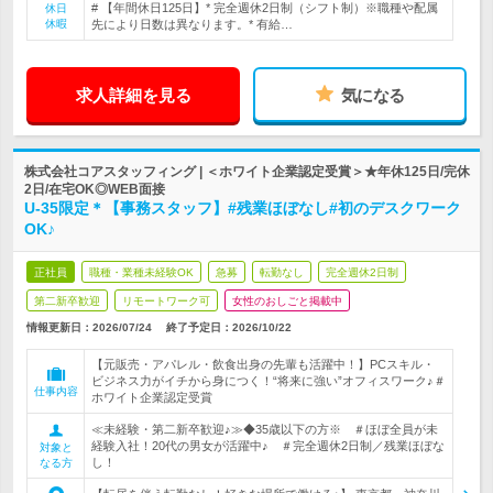
# 【年間休日125日】* 完全週休2日制（シフト制）※職種や配属
休日
休暇
先により日数は異なります。* 有給…
求人詳細を見る
気になる
株式会社コアスタッフィング | ＜ホワイト企業認定受賞＞★年休125日/完休
2日/在宅OK◎WEB面接
U-35限定＊【事務スタッフ】#残業ほぼなし#初のデスクワーク
OK♪
正社員
職種・業種未経験OK
急募
転勤なし
完全週休2日制
第二新卒歓迎
リモートワーク可
女性のおしごと掲載中
情報更新日：2026/07/24
終了予定日：
2026/10/22
【元販売・アパレル・飲食出身の先輩も活躍中！】PCスキル・
ビジネス力がイチから身につく！“将来に強い”オフィスワーク♪＃
仕事内容
ホワイト企業認定受賞
≪未経験・第二新卒歓迎♪≫◆35歳以下の方※ ＃ほぼ全員が未
経験入社！20代の男女が活躍中♪ ＃完全週休2日制／残業ほぼな
対象と
し！
なる方