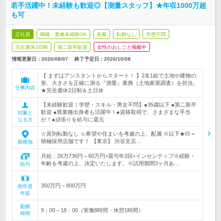
若手活躍中！未経験も歓迎◎【測量スタッフ】★年収1000万超
も可
正社員
職種・業種未経験OK
急募
転勤なし
学歴不問
完全週休2日制
第二新卒歓迎
女性のおしごと掲載中
情報更新日：2026/08/07
終了予定日：
2026/10/08
【 まずはアシスタントからスタート！ 】2名1組で土地や建物の
形、大きさを正確に測る『測量』業務（土地家屋調査）を担当。
仕事内容
★完全週休2日制＆土日休
【未経験歓迎｜学歴・スキル・男女不問】●35歳以下 ●第二新卒
歓迎 ●異業種出身者も活躍中！●資格取得で、さまざまな手当
対象と
が！●頑張りを給与に還元
なる方
☆原則転勤なし ☆希望や住まいを考慮の上、配属 ※以下★印＝
積極採用店舗です！ 【東京】 渋谷支店…
勤務地
月給：26万736円～60万円+賞与年2回+インセンティブ※経験・
年齢を考慮の上、決定いたします。※試用期間3ヶ月あ…
給与
350万円～800万円
初年度
年収
勤務
9：00～18：00（実働8時間・休憩1時間）
時間