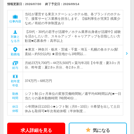
情報更新日：2026/07/30
終了予定日：
2026/09/14
当社が運営する東京ステーションホテル他、各ブランドのホテル
で、接客サービス業務を担当します。【福利厚生が充実】残業少
仕事内容
なめ／有給の半休制度あり
【20代・30代の若手が活躍中／ホテル業界出身者が活躍中】経験
を活かしたい方、スキルアップ・キャリアアップを目指したい方
対象と
歓迎■応募条件：高卒以上
なる方
★東京・神奈川・栃木・茨城・千葉・埼玉・札幌の各ホテル(駅
直結～約5分以内) ★居住地から1時間以…
勤務地
月給23万9,700円～44万5,500円＋賞与年2回【今年度：夏3.0ヶ月
分、昨年度：夏2.8ヶ月分、冬2.8ヶ月…
給与
374万円～685万円
初年度
年収
シフト制 (1ヶ月単位の変形労働時間制／週平均40時間以内)■一日
勤務
時間
当たりの基本勤務時間 7時間40分…
☆年間休日110日☆■シフト制（月8～10日）※希望を出して土日
休日
休暇
休みも取得可■年次有給休暇（半休制度…
求人詳細を見る
気になる