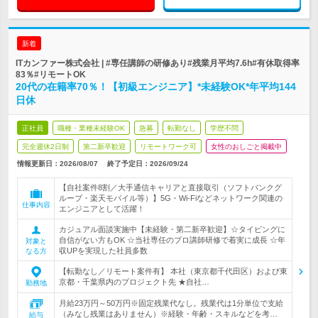
新着
ITカンファー株式会社 | #専任講師の研修あり#残業月平均7.6h#有休取得率
83％#リモートOK
20代の在籍率70％！【初級エンジニア】*未経験OK*年平均144
日休
正社員
職種・業種未経験OK
急募
転勤なし
学歴不問
完全週休2日制
第二新卒歓迎
リモートワーク可
女性のおしごと掲載中
情報更新日：2026/08/07
終了予定日：
2026/09/24
【自社案件8割／大手通信キャリアと直接取引（ソフトバンクグ
ループ・楽天モバイル等）】5G・Wi-Fiなどネットワーク関連の
仕事内容
エンジニアとして活躍！
カジュアル面談実施中【未経験・第二新卒歓迎】☆タイピングに
自信がない方もOK ☆当社専任のプロ講師研修で着実に成長 ☆年
対象と
収UPを実現した社員多数
なる方
【転勤なし／リモート案件有】 本社（東京都千代田区）および東
京都・千葉県内のプロジェクト先 ★自社…
勤務地
月給23万円～50万円※固定残業代なし。残業代は1分単位で支給
（みなし残業はありません）※経験・年齢・スキルなどを考…
給与