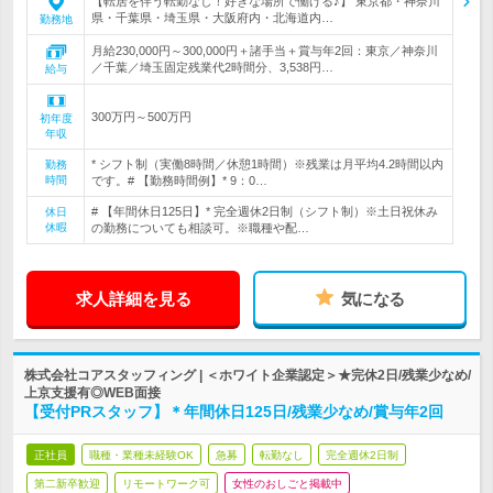
【転居を伴う転勤なし！好きな場所で働ける♪】 東京都・神奈川
県・千葉県・埼玉県・大阪府内・北海道内…
勤務地
月給230,000円～300,000円＋諸手当＋賞与年2回：東京／神奈川
／千葉／埼玉固定残業代2時間分、3,538円…
給与
300万円～500万円
初年度
年収
* シフト制（実働8時間／休憩1時間）※残業は月平均4.2時間以内
勤務
時間
です。# 【勤務時間例】* 9：0…
# 【年間休日125日】* 完全週休2日制（シフト制）※土日祝休み
休日
休暇
の勤務についても相談可。※職種や配…
求人詳細を見る
気になる
株式会社コアスタッフィング | ＜ホワイト企業認定＞★完休2日/残業少なめ/
上京支援有◎WEB面接
【受付PRスタッフ】＊年間休日125日/残業少なめ/賞与年2回
正社員
職種・業種未経験OK
急募
転勤なし
完全週休2日制
第二新卒歓迎
リモートワーク可
女性のおしごと掲載中