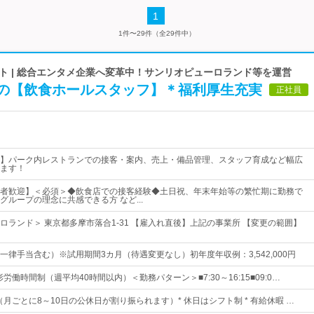
1
1件〜29件（全29件中）
ト | 総合エンタメ企業へ変革中！サンリオピューロランド等を運営
の【飲食ホールスタッフ】＊福利厚生充実
正社員
】パーク内レストランでの接客・案内、売上・備品管理、スタッフ育成など幅広
ます！
者歓迎】＜必須＞◆飲食店での接客経験◆土日祝、年末年始等の繁忙期に勤務で
グループの理念に共感できる方 など...
ロランド＞ 東京都多摩市落合1‐31 【雇入れ直後】上記の事業所 【変更の範囲】
0円（一律手当含む）※試用期間3カ月（待遇変更なし）初年度年収例：3,542,000円
形労働時間制（週平均40時間以内）＜勤務パターン＞■7:30～16:15■09:0…
日（月ごとに8～10日の公休日が割り振られます）* 休日はシフト制 * 有給休暇 …