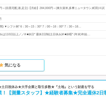
0円～(目黒宅配,港,足立)【月給】284,000円～(東久留米,多摩ニュータウン,町田)※試
円
 ▼シフト例* 6：30～15：30* 7：00～16：00* 7：30～16…
は110日以上／／# ■休日* 週休2日制(土日休み)# ■休暇* (年末)年始…
気になる
| ★土日祝休み★大手企業と取引多数★『土地』という財産を守る
業！【測量スタッフ】★経験者募集★完全週休2日