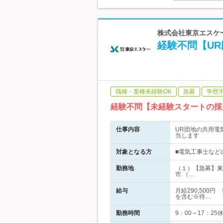
株式会社東京エスケ
経験不問【U
職種・業種未経験OK
急募
学歴
経験不問【未経験スタートの採
仕事内容
UR団地の共用電
当します
対象となる方
■電気工事士など
勤務地
（１）【急募】東
市 （…
給与
月給290,500
を含む※待…
勤務時間
9：00～17：2