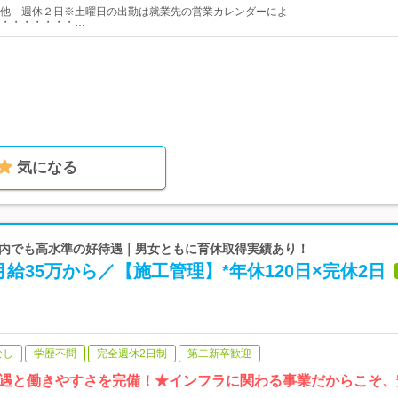
他 週休２日※土曜日の出勤は就業先の営業カレンダーによ
・・・・・・・…
気になる
 業界内でも高水準の好待遇｜男女ともに育休取得実績あり！
給35万から／【施工管理】*年休120日×完休2日
なし
学歴不問
完全週休2日制
第二新卒歓迎
遇と働きやすさを完備！★インフラに関わる事業だからこそ、