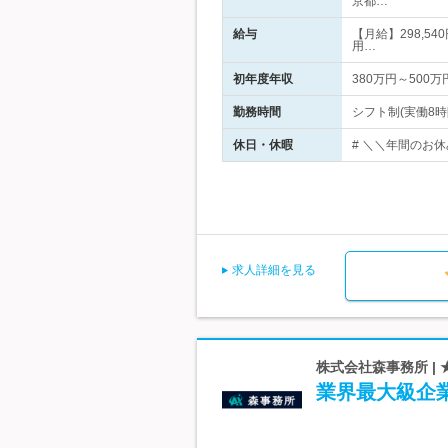
京都…
給与
【月給】298,54
用…
初年度年収
380万円～500万
勤務時間
シフト制(実働8時間)
休日・休暇
# ＼＼年間のお休み
求人詳細を見る
株式会社森事務所 
業界最大級企