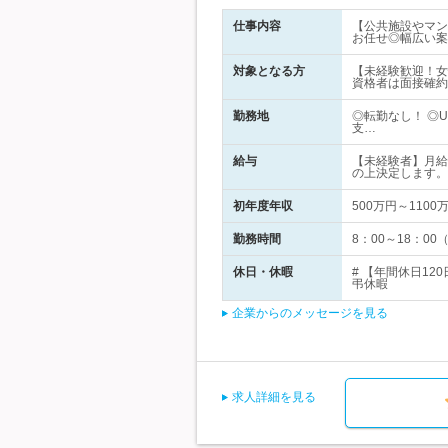
仕事内容
【公共施設やマン
お任せ◎幅広い案
対象となる方
【未経験歓迎！女
資格者は面接確約
勤務地
◎転勤なし！ ◎
支…
給与
【未経験者】月給
の上決定します。
初年度年収
500万円～1100
勤務時間
8：00～18：0
休日・休暇
# 【年間休日1
弔休暇
企業からのメッセージを見る
求人詳細を見る