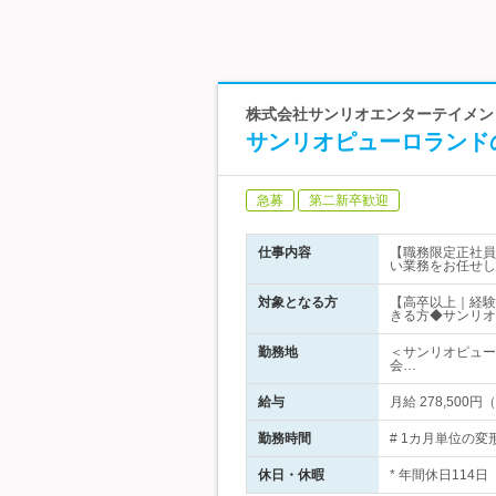
株式会社サンリオエンターテイメン
サンリオピューロランド
急募
第二新卒歓迎
仕事内容
【職務限定正社員
い業務をお任せし
対象となる方
【高卒以上｜経験
きる方◆サンリオ
勤務地
＜サンリオピュー
会…
給与
月給 278,50
勤務時間
# 1カ月単位の変
休日・休暇
* 年間休日114