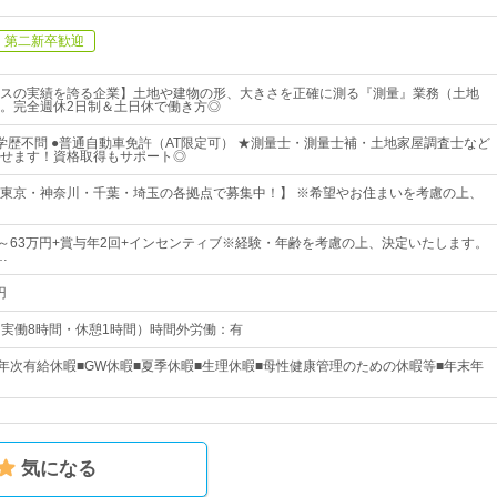
第二新卒歓迎
スの実績を誇る企業】土地や建物の形、大きさを正確に測る『測量』業務（土地
。完全週休2日制＆土日休で働き方◎
学歴不問 ●普通自動車免許（AT限定可） ★測量士・測量士補・土地家屋調査士など
せます！資格取得もサポート◎
東京・神奈川・千葉・埼玉の各拠点で募集中！】 ※希望やお住まいを考慮の上、
00円～63万円+賞与年2回+インセンティブ※経験・年齢を考慮の上、決定いたします。
…
円
0（実働8時間・休憩1時間）時間外労働：有
■年次有給休暇■GW休暇■夏季休暇■生理休暇■母性健康管理のための休暇等■年末年
気になる