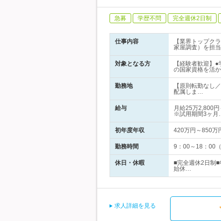
急募
学歴不問
完全週休2日制
仕事内容
【業界トップクラ
家屋調査）を担当
対象となる方
【経験者歓迎】●
の国家資格を活か
勤務地
【原則転勤なし／
配属しま…
給与
月給25万2,8
※試用期間3ヶ月
初年度年収
420万円～850万
勤務時間
9：00～18：0
休日・休暇
■完全週休2日制
始休…
求人詳細を見る