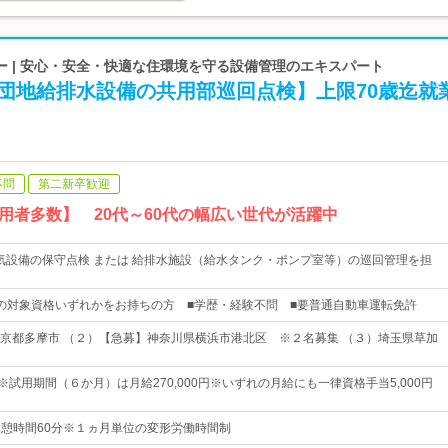
ー | 安心・安全・快適な住環境を守る設備管理のエキスパート
R団地給排水設備の共用部巡回点検】上限70歳迄就
不問
第二新卒歓迎
用者多数】 20代～60代の幅広い世代が活躍中
気設備の保守点検 または 給排水施設（給水タンク・ポンプ室等）の巡回管理を担
の対象資格いずれかをお持ちの方 ■学歴・経験不問 ■要普通自動車運転免許
京都多摩市 （２）【急募】神奈川県横浜市港北区 ※２名募集 （３）埼玉県草加
円 ※試用期間（６か月）は月給270,000円※いずれの月給にも一律資格手当5,000円
5休憩時間60分※１ヵ月単位の変形労働時間制