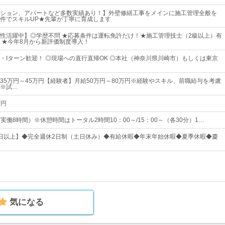
ション、アパートなど多数実績あり！】外壁修繕工事をメインに施工管理全般を
件でスキルUP★先輩が丁寧に育成します
性活躍中】◎学歴不問 ★応募条件は運転免許だけ！★施工管理技士（2級以上）有
 ★今年8月から新評価制度導入！
U・Iターン歓迎！ ◎現場への直行直帰OK ◎本社（神奈川県川崎市）もしくは東京
35万円～45万円【経験者】月給50万円～80万円※経験やスキル、前職給与を考慮
※試…
万円
0（実働8時間）※休憩時間はトータル2時間10：00～/15：00～（各30分）1…
20日以上】◆完全週休2日制（土日休み）◆有給休暇◆年末年始休暇◆夏季休暇◆慶
気になる