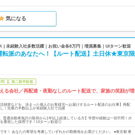
気になる
 | 未経験入社多数活躍｜お祝い金各8万円｜増員募集｜UIターン歓迎
運転派のあなたへ！【ルート配送】土日休★東京限
不問
第二新卒歓迎
える会社／再配達・夜勤なしのルート配送で、家族の笑顔が増
活雑貨などを、決まった個人のお客様宅へお届けするルート配送のお仕事】再配
し！先輩の半数以上が未経験入社で活躍
)で、普通自動車免許の取得から1年以上経過している方】学歴や経験は一切不問！ポ
を重視した採用です！UIターン歓迎◎
です！ あなたの希望を考慮していずれかの勤務地をお選びください。 ●東京都 東