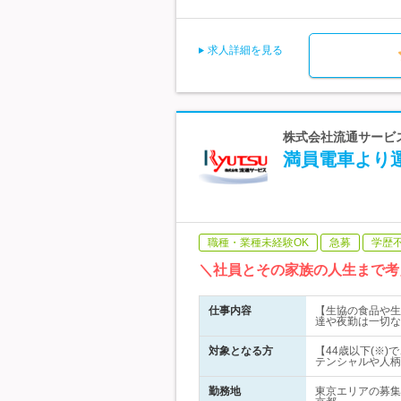
求人詳細を見る
株式会社流通サービス
満員電車より
職種・業種未経験OK
急募
学歴
＼社員とその家族の人生まで考
仕事内容
【生協の食品や生
達や夜勤は一切な
対象となる方
【44歳以下(※
テンシャルや人柄
勤務地
東京エリアの募集