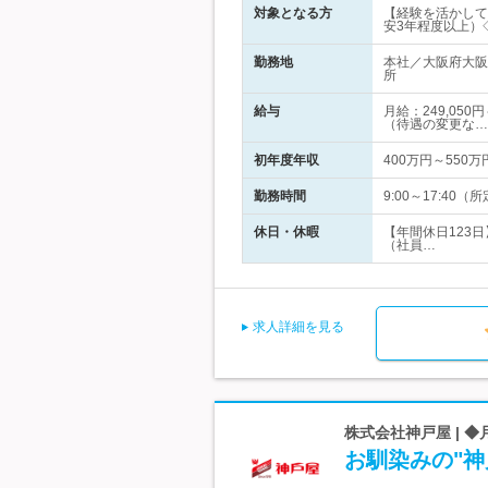
対象となる方
【経験を活かして
安3年程度以上）
勤務地
本社／大阪府大阪
所
給与
月給：249,05
（待遇の変更な…
初年度年収
400万円～550万
勤務時間
9:00～17:4
休日・休暇
【年間休日123
（社員…
求人詳細を見る
株式会社神戸屋 | 
お馴染みの"