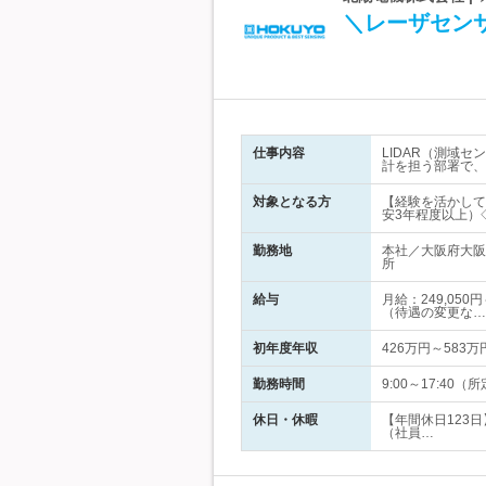
＼レーザセン
仕事内容
LIDAR（測域
計を担う部署で、
対象となる方
【経験を活かして
安3年程度以上）
勤務地
本社／大阪府大阪
所
給与
月給：249,05
（待遇の変更な…
初年度年収
426万円～583万
勤務時間
9:00～17:4
休日・休暇
【年間休日123
（社員…