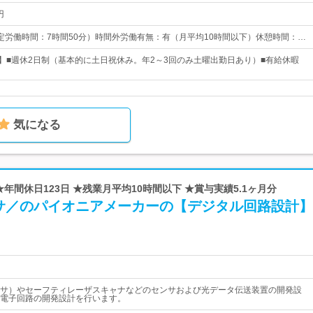
円
0（所定労働時間：7時間50分）時間外労働有無：有（月平均10時間以下）休憩時間：…
日】■週休2日制（基本的に土日祝休み。年2～3回のみ土曜出勤日あり）■有給休暇
気になる
★年間休日123日 ★残業月平均10時間以下 ★賞与実績5.1ヶ月分
サ／のパイオニアメーカーの【デジタル回路設計】
センサ）やセーフティレーザスキャナなどのセンサおよび光データ伝送装置の開発設
電子回路の開発設計を行います。