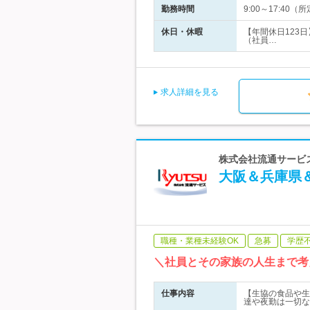
勤務時間
9:00～17:4
休日・休暇
【年間休日123
（社員…
求人詳細を見る
株式会社流通サービス
大阪＆兵庫県
職種・業種未経験OK
急募
学歴
＼社員とその家族の人生まで考
仕事内容
【生協の食品や生
達や夜勤は一切な