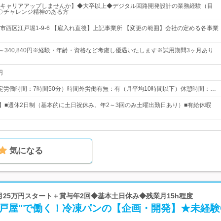
キャリアアップしませんか】◆大卒以上◆デジタル回路開発設計の業務経験（目
◇チャレンジ精神のある方
市西区江戸堀1-9-6 【雇入れ直後】上記事業所 【変更の範囲】会社の定める各事業
0円～340,840円※経験・年齢・資格など考慮し優遇いたします※試用期間3ヶ月あり
円
0（所定労働時間：7時間50分）時間外労働有無：有（月平均10時間以下）休憩時間：…
日】■週休2日制（基本的に土日祝休み。年2～3回のみ土曜出勤日あり）■有給休暇
気になる
◆月25万円スタート＋賞与年2回◆基本土日休み◆残業月15h程度
神戸屋"で働く！冷凍パンの【企画・開発】★未経験