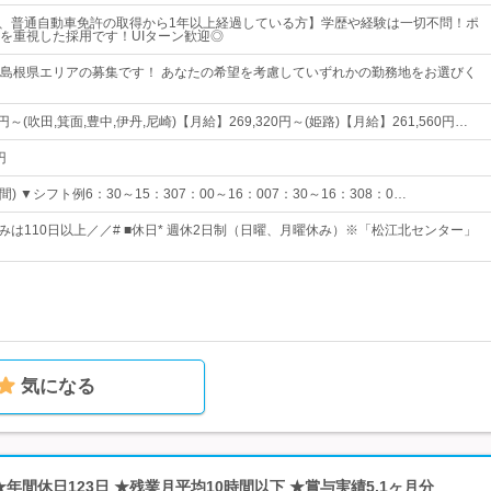
)で、普通自動車免許の取得から1年以上経過している方】学歴や経験は一切不問！ポ
を重視した採用です！UIターン歓迎◎
島根県エリアの募集です！ あなたの希望を考慮していずれかの勤務地をお選びく
0円～(吹田,箕面,豊中,伊丹,尼崎)【月給】269,320円～(姫路)【月給】261,560円…
円
) ▼シフト例6：30～15：307：00～16：007：30～16：308：0…
みは110日以上／／# ■休日* 週休2日制（日曜、月曜休み）※「松江北センター」
気になる
★年間休日123日 ★残業月平均10時間以下 ★賞与実績5.1ヶ月分