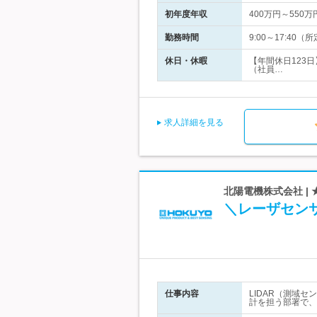
初年度年収
400万円～550万
勤務時間
9:00～17:4
休日・休暇
【年間休日123
（社員…
求人詳細を見る
北陽電機株式会社 | 
＼レーザセン
仕事内容
LIDAR（測域
計を担う部署で、