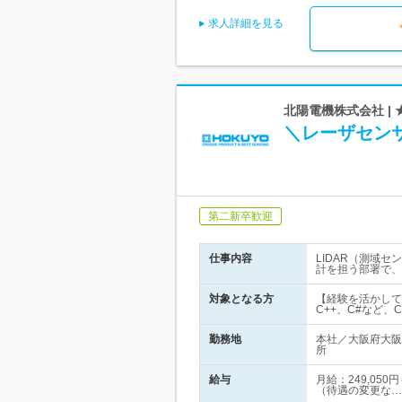
求人詳細を見る
北陽電機株式会社 | 
＼レーザセン
第二新卒歓迎
仕事内容
LIDAR（測域
計を担う部署で、
対象となる方
【経験を活かして
C++、C#など
勤務地
本社／大阪府大阪
所
給与
月給：249,05
（待遇の変更な…