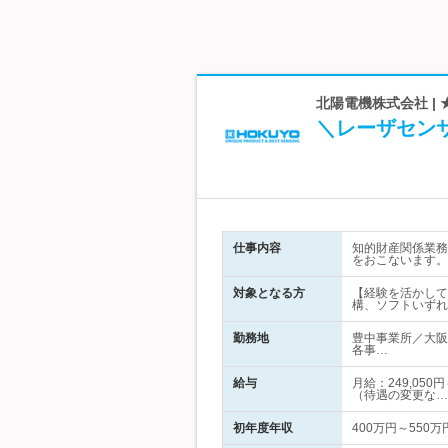
北陽電機株式会社 | 
＼レーザセン
仕事内容
知的財産関係業務
をおこないます。
対象となる方
【経験を活かして
構、ソフトいずれ
勤務地
豊中事業所／大阪
各事…
給与
月給：249,05
（待遇の変更な…
初年度年収
400万円～550万