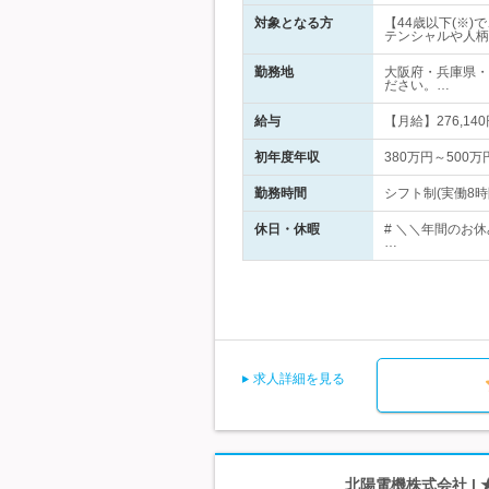
対象となる方
【44歳以下(※
テンシャルや人柄
勤務地
大阪府・兵庫県・
ださい。…
給与
【月給】276,14
初年度年収
380万円～500万
勤務時間
シフト制(実働8時間
休日・休暇
# ＼＼年間のお休
…
求人詳細を見る
北陽電機株式会社 | 