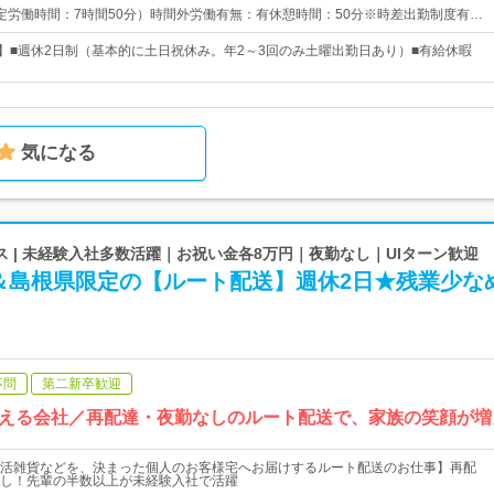
0（所定労働時間：7時間50分）時間外労働有無：有休憩時間：50分※時差出勤制度有…
日】■週休2日制（基本的に土日祝休み。年2～3回のみ土曜出勤日あり）■有給休暇
気になる
 | 未経験入社多数活躍｜お祝い金各8万円｜夜勤なし｜UIターン歓迎
＆島根県限定の【ルート配送】週休2日★残業少な
不問
第二新卒歓迎
える会社／再配達・夜勤なしのルート配送で、家族の笑顔が増
活雑貨などを、決まった個人のお客様宅へお届けするルート配送のお仕事】再配
し！先輩の半数以上が未経験入社で活躍