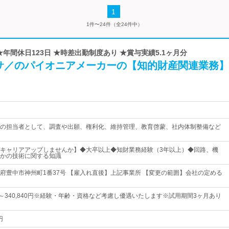
1
1件〜24件（全24件中）
★年間休日123日 ★時差出勤制度あり ★賞与実績5.1ヶ月分
サ／のパイオニアメーカーの【知的財産関連業務】
の担当者として、調査や出願、権利化、維持管理、教育啓蒙、社内体制整備など
キャリアアップしませんか】◆大卒以上◆知財業務経験（3年以上）◆回路、機
かの技術に関する知識
府豊中市神州町1番37号 【雇入れ直後】上記事業所 【変更の範囲】会社の定める
0円～340,840円※経験・年齢・資格など考慮し優遇いたします※試用期間3ヶ月あり
円