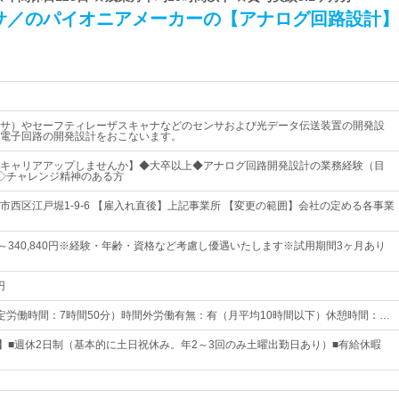
サ／のパイオニアメーカーの【アナログ回路設計】
センサ）やセーフティレーザスキャナなどのセンサおよび光データ伝送装置の開発設
電子回路の開発設計をおこないます。
キャリアアップしませんか】◆大卒以上◆アナログ回路開発設計の業務経験（目
◇チャレンジ精神のある方
市西区江戸堀1-9-6 【雇入れ直後】上記事業所 【変更の範囲】会社の定める各事業
0円～340,840円※経験・年齢・資格など考慮し優遇いたします※試用期間3ヶ月あり
円
0（所定労働時間：7時間50分）時間外労働有無：有（月平均10時間以下）休憩時間：…
日】■週休2日制（基本的に土日祝休み。年2～3回のみ土曜出勤日あり）■有給休暇