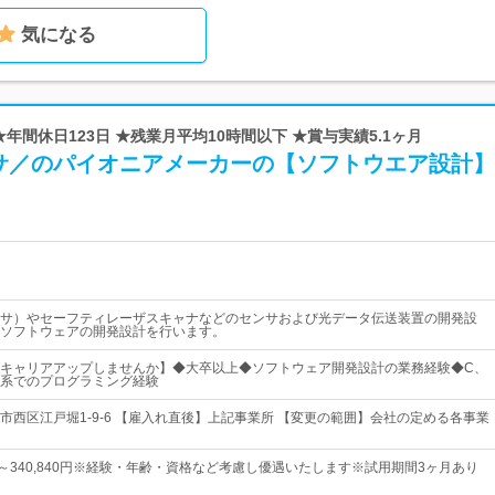
気になる
★年間休日123日 ★残業月平均10時間以下 ★賞与実績5.1ヶ月
サ／のパイオニアメーカーの【ソフトウエア設計】
センサ）やセーフティレーザスキャナなどのセンサおよび光データ伝送装置の開発設
ソフトウェアの開発設計を行います。
キャリアアップしませんか】◆大卒以上◆ソフトウェア開発設計の業務経験◆C、
、C系でのプログラミング経験
市西区江戸堀1-9-6 【雇入れ直後】上記事業所 【変更の範囲】会社の定める各事業
0円～340,840円※経験・年齢・資格など考慮し優遇いたします※試用期間3ヶ月あり