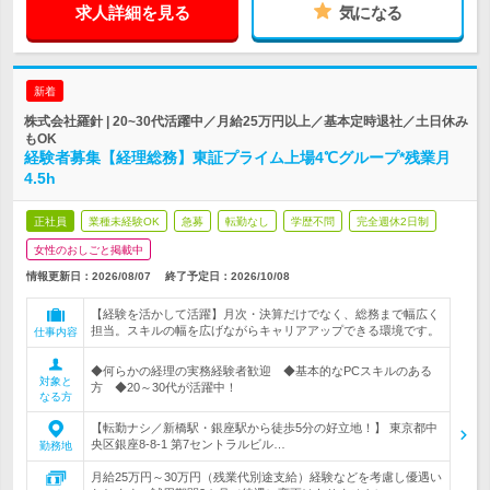
求人詳細を見る
気になる
新着
株式会社羅針 | 20~30代活躍中／月給25万円以上／基本定時退社／土日休み
もOK
経験者募集【経理総務】東証プライム上場4℃グループ*残業月
4.5h
正社員
業種未経験OK
急募
転勤なし
学歴不問
完全週休2日制
女性のおしごと掲載中
情報更新日：2026/08/07
終了予定日：
2026/10/08
【経験を活かして活躍】月次・決算だけでなく、総務まで幅広く
担当。スキルの幅を広げながらキャリアアップできる環境です。
仕事内容
◆何らかの経理の実務経験者歓迎 ◆基本的なPCスキルのある
対象と
方 ◆20～30代が活躍中！
なる方
【転勤ナシ／新橋駅・銀座駅から徒歩5分の好立地！】 東京都中
央区銀座8-8-1 第7セントラルビル…
勤務地
月給25万円～30万円（残業代別途支給）経験などを考慮し優遇い