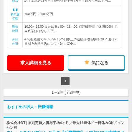
訳：基本給23万円＋秘密保持手当4万円＋遠方手当10万円…
給与
700万円～2500万円
初年度
年収
10:00～19:00 または 9：00～18：00（実働8時間／休憩60分）#
勤務
時間
★残業ほぼなし！平…
# ＼有給消化率85.7%！／5日以上の連続休暇も取得OK♪* 週休2
休日
休暇
日制┗自己申告のシフト制※完全…
求人詳細を見る
気になる
1
1～2件 (全2件中)
おすすめの求人・転職情報
株式会社DT | 原則定時／賞与平均4ヶ月／最大16連休／土日休みOK／イン
セン有