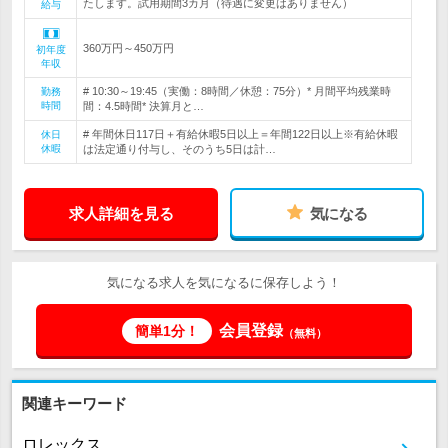
たします。試用期間3カ月（待遇に変更はありません）
給与
360万円～450万円
初年度
年収
# 10:30～19:45（実働：8時間／休憩：75分）* 月間平均残業時
勤務
時間
間：4.5時間* 決算月と…
# 年間休日117日＋有給休暇5日以上＝年間122日以上※有給休暇
休日
休暇
は法定通り付与し、そのうち5日は計…
求人詳細を見る
気になる
気になる求人を気になるに保存しよう！
会員登録
簡単1分！
（無料）
関連キーワード
ロレックス