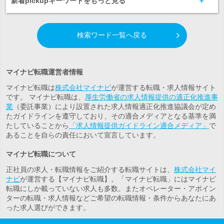
新着pickupキーワードをもっと見る
検索ワード一覧へ戻る
マイナビ転職運営者情報
マイナビ転職は
株式会社マイナビ
が運営する転職・求人情報サイト
です。 マイナビ転職は、
厚生労働省の求人情報提供の適正化推進事
業
（委託事業）により設置された求人情報適正化推進協議会が定め
たガイドラインを遵守しており、その適合メディアとなる基準を満
たしていることから
「求人情報提供ガイドライン適合メディア」
で
あることを自らの責任において宣言しています。
マイナビ転職について
正社員の求人・転職情報をご紹介する転職サイトは、
株式会社マイ
ナビ
が運営する【マイナビ転職】。「マイナビ転職」にはマイナビ
転職にしか載っていない求人も多数。また
オペレーター・アポイン
ター
の転職・求人情報などご希望の転職情報・条件からあなたにあ
った求人選びができます。