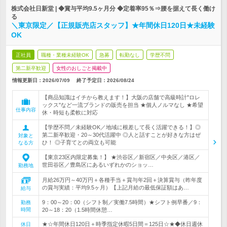
株式会社日新堂 | ◆賞与平均9.5ヶ月分 ◆定着率95％⇒腰を据えて長く働け
る
＼東京限定／【正規販売店スタッフ】★年間休日120日★未経験
OK
正社員
職種・業種未経験OK
急募
転勤なし
学歴不問
第二新卒歓迎
女性のおしごと掲載中
情報更新日：2026/07/09
終了予定日：
2026/08/24
【商品知識はイチから教えます！】大阪の店舗で高級時計"ロレ
ックス"など一流ブランドの販売を担当 ★個人ノルマなし ★希望
仕事内容
休・時短も柔軟に対応
【学歴不問／未経験OK／地域に根差して長く活躍できる！】◎
第二新卒歓迎・20～30代活躍中 ◎人と話すことが好きな方はぜ
対象と
ひ！ ◎子育てとの両立も可能
なる方
【東京23区内限定募集！】 ★渋谷区／新宿区／中央区／港区／
世田谷区／豊島区にあるいずれかのショッ…
勤務地
月給26万円～40万円＋各種手当＋賞与年2回＋決算賞与（昨年度
の賞与実績：平均9.5ヶ月）【上記月給の最低保証額はあ…
給与
9：00～20：00（シフト制／実働7.5時間）★シフト例早番／9：
勤務
時間
20～18：20（1.5時間休憩…
★☆年間休日120日＋時季指定休暇5日間＝125日☆★◆休日週休
休日