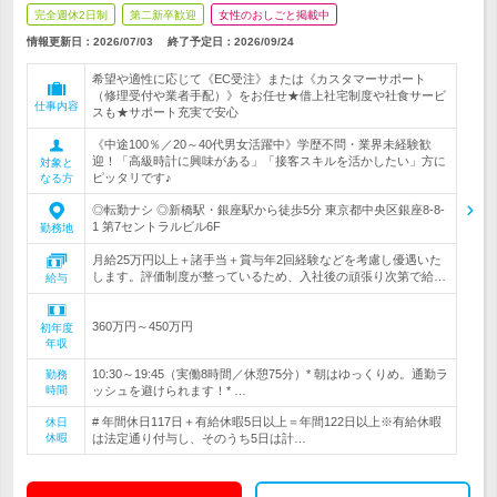
完全週休2日制
第二新卒歓迎
女性のおしごと掲載中
情報更新日：2026/07/03
終了予定日：
2026/09/24
希望や適性に応じて《EC受注》または《カスタマーサポート
（修理受付や業者手配）》をお任せ★借上社宅制度や社食サービ
仕事内容
スも★サポート充実で安心
《中途100％／20～40代男女活躍中》学歴不問・業界未経験歓
迎！「高級時計に興味がある」「接客スキルを活かしたい」方に
対象と
ピッタリです♪
なる方
◎転勤ナシ ◎新橋駅・銀座駅から徒歩5分 東京都中央区銀座8-8-
1 第7セントラルビル6F
勤務地
月給25万円以上＋諸手当＋賞与年2回経験などを考慮し優遇いた
します。評価制度が整っているため、入社後の頑張り次第で給…
給与
360万円～450万円
初年度
年収
10:30～19:45（実働8時間／休憩75分）* 朝はゆっくりめ。通勤ラ
勤務
時間
ッシュを避けられます！* …
# 年間休日117日＋有給休暇5日以上＝年間122日以上※有給休暇
休日
休暇
は法定通り付与し、そのうち5日は計…