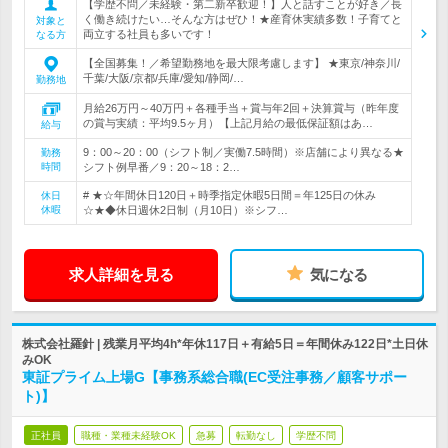
【学歴不問／未経験・第二新卒歓迎！】人と話すことが好き／長
く働き続けたい…そんな方はぜひ！★産育休実績多数！子育てと
対象と
両立する社員も多いです！
なる方
【全国募集！／希望勤務地を最大限考慮します】 ★東京/神奈川/
千葉/大阪/京都/兵庫/愛知/静岡/…
勤務地
月給26万円～40万円＋各種手当＋賞与年2回＋決算賞与（昨年度
の賞与実績：平均9.5ヶ月）【上記月給の最低保証額はあ…
給与
9：00～20：00（シフト制／実働7.5時間）※店舗により異なる★
勤務
時間
シフト例早番／9：20～18：2…
# ★☆年間休日120日＋時季指定休暇5日間＝年125日の休み
休日
休暇
☆★◆休日週休2日制（月10日）※シフ…
求人詳細を見る
気になる
株式会社羅針 | 残業月平均4h*年休117日＋有給5日＝年間休み122日*土日休
みOK
東証プライム上場G【事務系総合職(EC受注事務／顧客サポー
ト)】
正社員
職種・業種未経験OK
急募
転勤なし
学歴不問