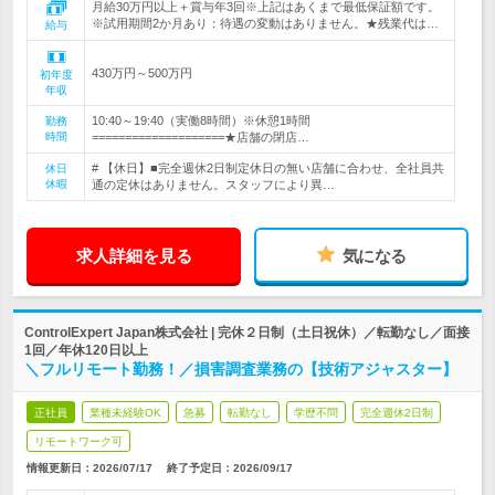
月給30万円以上＋賞与年3回※上記はあくまで最低保証額です。
※試用期間2か月あり：待遇の変動はありません。★残業代は…
給与
430万円～500万円
初年度
年収
10:40～19:40（実働8時間）※休憩1時間
勤務
時間
====================★店舗の閉店…
# 【休日】■完全週休2日制定休日の無い店舗に合わせ、全社員共
休日
休暇
通の定休はありません。スタッフにより異…
求人詳細を見る
気になる
ControlExpert Japan株式会社 | 完休２日制（土日祝休）／転勤なし／面接
1回／年休120日以上
＼フルリモート勤務！／損害調査業務の【技術アジャスター】
正社員
業種未経験OK
急募
転勤なし
学歴不問
完全週休2日制
リモートワーク可
情報更新日：2026/07/17
終了予定日：
2026/09/17