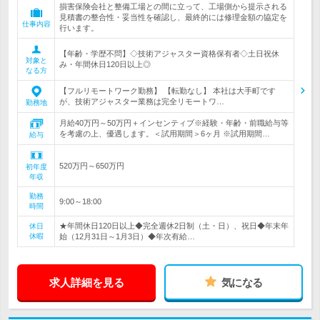
損害保険会社と整備工場との間に立って、工場側から提示される
見積書の整合性・妥当性を確認し、最終的には修理金額の協定を
仕事内容
行います。
【年齢・学歴不問】◇技術アジャスター資格保有者◇土日祝休
対象と
み・年間休日120日以上◎
なる方
【フルリモートワーク勤務】 【転勤なし】 本社は大手町です
が、技術アジャスター業務は完全リモートワ…
勤務地
月給40万円～50万円＋インセンティブ※経験・年齢・前職給与等
を考慮の上、優遇します。＜試用期間＞6ヶ月 ※試用期間…
給与
520万円～650万円
初年度
年収
勤務
9:00～18:00
時間
★年間休日120日以上◆完全週休2日制（土・日）、祝日◆年末年
休日
休暇
始（12月31日～1月3日）◆年次有給…
求人詳細を見る
気になる