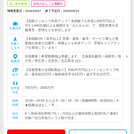
第二新卒歓迎
女性のおしごと掲載中
情報更新日：2026/08/07
終了予定日：
2026/09/10
【高額インセンで年収アップ！未経験でも年収1,000万円以上
可】1,940店舗以上を展開する「おたからや」で、買取営業や店
仕事内容
舗運営・管理などを担当します
【未経験OK！高卒以上】営業・接客・販売・サービス業など異
業種出身者が活躍中。前職よりも年収アップ、早期キャリアアッ
対象と
プを実現しています！
なる方
全国募集｜希望勤務地は考慮します。 北海道札幌市／函館市／旭
川市／帯広市／北見市／北広島市 ほか…
勤務地
【店舗営業※全国転勤あり】月給45万円以上+インセンティブ内
訳：基本給23万円＋秘密保持手当4万円＋遠方手当10万円…
給与
700万円～2500万円
初年度
年収
10:00～19:00 または 9：00～18：00（実働8時間／休憩60分）#
勤務
時間
★残業ほぼなし！平…
# ＼有給消化率85.7%！／5日以上の連続休暇も取得OK♪* 週休2
休日
休暇
日制┗自己申告のシフト制※完全…