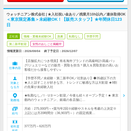
ウォッチニアン株式会社 | ★入社祝い金あり／残業月10h以内／連休取得OK
＜東京限定募集＞未経験OK！【販売スタッフ】★年間休日123
日
正社員
職種・業種未経験OK
急募
転勤なし
学歴不問
第二新卒歓迎
女性のおしごと掲載中
情報更新日：2026/08/04
終了予定日：
2026/12/07
【店舗拡大につき増員】有名海外ブランドの高級時計/高級バッ
グ/ジュエリーなどの販売・買取を担当＊購入＆買取意欲の高いお
仕事内容
客様だから接客しやすい♪
【学歴不問／未経験・第二新卒OK／社割あり】◆35歳以下の方
★人と話すことが好きな方、トレンドに敏感な方は大歓迎 ★9割
対象と
の先輩が未経験入社
なる方
★転勤なし／I・Uターン歓迎／今後も続々オープン予定！★ 東京
都内のウォッチニアン、銀蔵の各店舗に…
勤務地
月給：275,000円～+賞与年2回※経験やスキルを考慮の上決定※
上記には月20時間分（36,903円～）の固定残業…
給与
377万円～620万円
初年度
年収