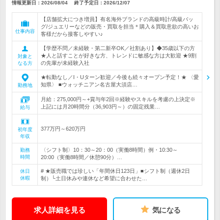
情報更新日：2026/08/04
終了予定日：
2026/12/07
【店舗拡大につき増員】有名海外ブランドの高級時計/高級バッ
グ/ジュエリーなどの販売・買取を担当＊購入＆買取意欲の高いお
仕事内容
客様だから接客しやすい♪
【学歴不問／未経験・第二新卒OK／社割あり】◆35歳以下の方
★人と話すことが好きな方、トレンドに敏感な方は大歓迎 ★9割
対象と
の先輩が未経験入社
なる方
★転勤なし／I・Uターン歓迎／今後も続々オープン予定！★ 〈愛
知県〉 ■ウォッチニアン名古屋大須店…
勤務地
月給：275,000円～+賞与年2回※経験やスキルを考慮の上決定※
上記には月20時間分（36,903円～）の固定残業…
給与
377万円～620万円
初年度
年収
〈シフト制〉10：30～20：00（実働8時間）例・10:30～
勤務
時間
20:00（実働8時間／休憩90分）…
# ★販売職では珍しい「年間休日123日」■シフト制（週休2日
休日
休暇
制）└土日休みや連休など希望に合わせた…
求人詳細を見る
気になる