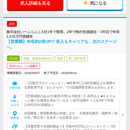
求人詳細を見る
気になる
新着
株式会社いーふらん | 入社1年で部長、2年で執行役員就任・1年目で年収
1,576万円実績有
【営業職】年収約2倍UP!? 収入もキャリアも、次のステージ
へ。
正社員
職種・業種未経験OK
急募
第二新卒歓迎
女性のおしごと掲載中
情報更新日：2026/08/07
終了予定日：
2026/09/10
＼1日数百万のインセンも！／■世界中に1,940店舗以上を展開す
る買取専門店「おたからや」での店舗買取営業をお任せします。
仕事内容
【営業経験のある方(業界不問)を大歓迎！】高卒以上 ■今よりも
っと稼げる環境を求めている方 ☆若手活躍中 ☆入社5年で年収
対象と
2,000万円の実績あり
なる方
全国募集｜希望勤務地は考慮します。 北海道札幌市／函館市／旭
川市／帯広市／北見市／北広島市 ほか…
勤務地
【店舗営業※全国転勤あり】月給45万円以上+インセンティブ内