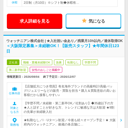
休暇
2日制（月10日）※シフト制◆休暇有…
求人詳細を見る
気になる
ウォッチニアン株式会社 | ★入社祝い金あり／残業月10h以内／連休取得OK
＜大阪限定募集＞未経験OK！【販売スタッフ】★年間休日123
日
正社員
職種・業種未経験OK
急募
転勤なし
学歴不問
第二新卒歓迎
女性のおしごと掲載中
情報更新日：2026/08/04
終了予定日：
2026/12/07
【店舗拡大につき増員】有名海外ブランドの高級時計/高級バッ
グ/ジュエリーなどの販売・買取を担当＊購入＆買取意欲の高いお
仕事内容
客様だから接客しやすい♪
【学歴不問／未経験・第二新卒OK／社割あり】◆35歳以下の方
★人と話すことが好きな方、トレンドに敏感な方は大歓迎 ★9割
対象と
の先輩が未経験入社
なる方
★転勤なし／I・Uターン歓迎／今後も続々オープン予定！★ 大阪
府内のウォッチニアン、銀蔵の各店舗に…
勤務地