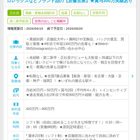
ロレックスなどブランド品の【反響営業】★賞与300万実績あり
正社員
職種・業種未経験OK
急募
転勤なし
学歴不問
第二新卒歓迎
女性のおしごと掲載中
情報更新日：2026/06/19
終了予定日：
2026/08/20
＜業績好調・店舗拡大中♪＞腕時計や宝飾品、バッグの査定、買
取り業務 ★4年目で年収1300万円の先輩も！★Webや
仕事内容
SNS(Instagram)からの問い合わせ中心
＜未経験・第二新卒・正社員デビューも大歓迎＞35歳以下の方
(※)／速いスピードで稼げる自分になりたい方・独立を目指す方
対象と
★元・夜職の先輩も活躍中！
なる方
★転勤なし ★全国7拠点募集【銀座・新宿・名古屋・大阪・京
都・神戸・福岡】！ ★いずれの拠点も駅チ…
勤務地
月給30万円～50万円＋賞与2回（平均年4ヶ月）＋インセンティブ
★過去実績入社2年目で年収900万円※経験・能力を考…
給与
420万円～800万円
初年度
年収
シフト制（自由に組めることが大きな特徴です！）※10：00～
勤務
時間
19：00（実働8時間）★原則定時退社！…
* 週休2日制（シフト制）★店舗状況に合わせて自由に決めて
休日