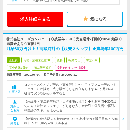
休暇
OK！┗連休や土日休みも取得可能です┗最大…
求人詳細を見る
気になる
株式会社ユーズカンパニー | ◇残業年3.5H◇完全週休2日制◇10:40始業◇
退職金あり◇面接1回
月給30万円以上！高級時計の【販売スタッフ】★賞与年100万円
正社員
職種・業種未経験OK
急募
転勤なし
学歴不問
完全週休2日制
第二新卒歓迎
女性のおしごと掲載中
情報更新日：2026/06/26
終了予定日：
2026/08/31
ロレックスやオメガ等の〈高級時計〉や、ティファニー等の〈ジ
ュエリー〉の販売・売り場づくりをお任せします★2ヶ月のOJT
仕事内容
研修で安心◎販売ノルマなし
【未経験・第二新卒歓迎／人柄重視の採用】◆学歴不問◆30歳ま
での方☆時計やジュエリーが好きな方、大歓迎！◎英語/中国語/
対象と
韓国語のスキルも活かせる
なる方
【転勤なし/渋谷駅より徒歩5分/10：40出社なので満員電車とも無
縁】 本社（宝石広場 渋谷本店）…
勤務地