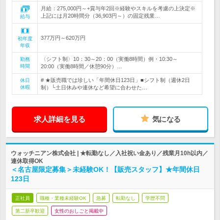
月給：275,000円～+賞与年2回※経験やスキルを考慮の上決定※
上記には月20時間分（36,903円～）の固定残業…
給与
377万円～620万円
初年度
年収
〈シフト制〉10：30～20：00（実働8時間）例・10:30～
勤務
時間
20:00（実働8時間／休憩90分）…
# ★販売職では珍しい「年間休日123日」■シフト制（週休2日
休日
休暇
制）└土日休みや連休など希望に合わせた…
求人詳細を見る
気になる
ウォッチニアン株式会社 | ★転勤なし／入社祝い金あり／残業月10h以内／
連休取得OK
＜名古屋限定募集＞未経験OK！【販売スタッフ】★年間休日
123日
正社員
職種・業種未経験OK
急募
転勤なし
学歴不問
第二新卒歓迎
女性のおしごと掲載中