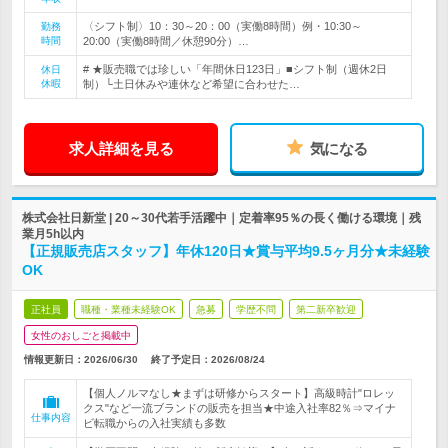
〈シフト制〉10：30～20：00（実働8時間）例・10:30～
勤務
時間
20:00（実働8時間／休憩90分）…
# ★販売職では珍しい「年間休日123日」■シフト制（週休2日
休日
休暇
制）└土日休みや連休など希望に合わせた…
求人詳細を見る
気になる
株式会社日新堂 | 20～30代若手活躍中｜定着率95％の長く働ける環境｜残
業月5h以内
【正規販売店スタッフ】年休120日★賞与平均9.5ヶ月分★未経験
OK
正社員
職種・業種未経験OK
急募
学歴不問
第二新卒歓迎
女性のおしごと掲載中
情報更新日：2026/06/30
終了予定日：
2026/08/24
【個人ノルマなし★まずは研修からスタート】高級時計"ロレッ
クス"など一流ブランドの販売を担当★中途入社率82％⇒マイナ
仕事内容
ビ転職からの入社実績も多数