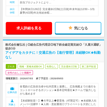
時間
担当プロジェクトにより…
【年間休日126日】完全週休2日制(土日祝)年末年始(12/30～1/3)
休日
休暇
夏季(4日間)年次有給休暇…
求人詳細を見る
気になる
株式会社敏弘社 | ◎総合広告代理店◎地下鉄全線定期支給◎「久屋大通駅」
徒歩3分
アイデアをカタチに！交通広告の【進行管理】未経験OK★転勤
なし
正社員
職種・業種未経験OK
転勤なし
完全週休2日制
第二新卒歓迎
女性のおしごと掲載中
情報更新日：2026/07/03
終了予定日：
2026/09/03
各電鉄の広告担当者や社内営業と連携し、広告掲載までの進行を
コントロールするポジション★基本定時退社★チームで協力しな
仕事内容
がら進めます
【未経験歓迎！】◆大卒以上◆要普免（AT限定可）★未経験入社
メンバー活躍中！★人柄・意欲重視◎プライベートを大切にした
対象と