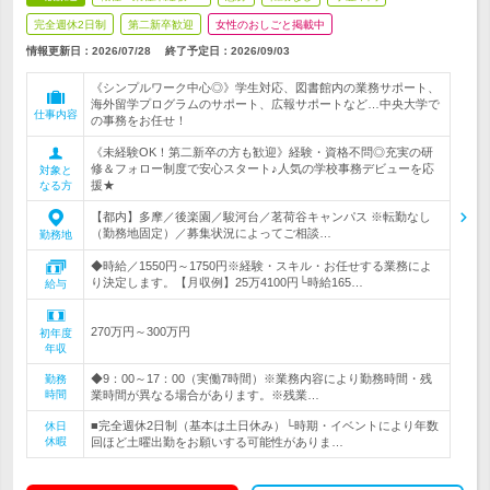
完全週休2日制
第二新卒歓迎
女性のおしごと掲載中
情報更新日：2026/07/28
終了予定日：
2026/09/03
《シンプルワーク中心◎》学生対応、図書館内の業務サポート、
海外留学プログラムのサポート、広報サポートなど…中央大学で
仕事内容
の事務をお任せ！
《未経験OK！第二新卒の方も歓迎》経験・資格不問◎充実の研
修＆フォロー制度で安心スタート♪人気の学校事務デビューを応
対象と
援★
なる方
【都内】多摩／後楽園／駿河台／茗荷谷キャンパス ※転勤なし
（勤務地固定）／募集状況によってご相談…
勤務地
◆時給／1550円～1750円※経験・スキル・お任せする業務によ
り決定します。【月収例】25万4100円└時給165…
給与
270万円～300万円
初年度
年収
◆9：00～17：00（実働7時間）※業務内容により勤務時間・残
勤務
時間
業時間が異なる場合があります。※残業…
■完全週休2日制（基本は土日休み）└時期・イベントにより年数
休日
休暇
回ほど土曜出勤をお願いする可能性がありま…