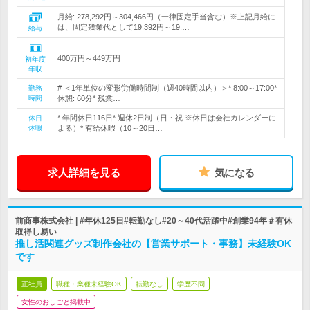
月給: 278,292円～304,466円（一律固定手当含む）※上記月給に
は、固定残業代として19,392円～19,…
給与
400万円～449万円
初年度
年収
# ＜1年単位の変形労働時間制（週40時間以内）＞* 8:00～17:00*
勤務
時間
休憩: 60分* 残業…
* 年間休日116日* 週休2日制（日・祝 ※休日は会社カレンダーに
休日
休暇
よる）* 有給休暇（10～20日…
求人詳細を見る
気になる
前商事株式会社 | #年休125日#転勤なし#20～40代活躍中#創業94年＃有休
取得し易い
推し活関連グッズ制作会社の【営業サポート・事務】未経験OK
です
正社員
職種・業種未経験OK
転勤なし
学歴不問
女性のおしごと掲載中