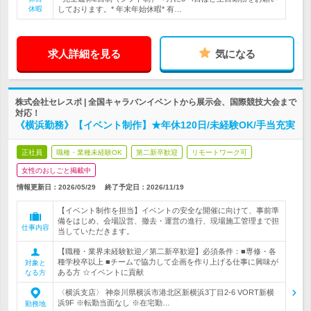
休暇
しております。* 年末年始休暇* 有…
求人詳細を見る
気になる
株式会社セレスポ | 全国キャラバンイベントから展示会、国際競技大会まで
対応！
《横浜勤務》【イベント制作】★年休120日/未経験OK/手当充実
正社員
職種・業種未経験OK
第二新卒歓迎
リモートワーク可
女性のおしごと掲載中
情報更新日：2026/05/29
終了予定日：
2026/11/19
【イベント制作を担当】イベントの安全な開催に向けて、事前準
備をはじめ、会場設営、撤去・運営の進行、現場施工管理まで担
仕事内容
当していただきます。
【職種・業界未経験歓迎／第二新卒歓迎】必須条件：■専修・各
種学校卒以上 ■チームで協力して企画を作り上げる仕事に興味が
対象と
ある方 ☆イベントに貢献
なる方
〈横浜支店〉 神奈川県横浜市港北区新横浜3丁目2‐6 VORT新横
浜9F ※転勤当面なし ※在宅勤…
勤務地