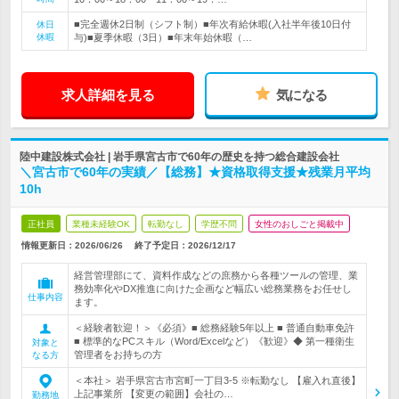
■完全週休2日制（シフト制）■年次有給休暇(入社半年後10日付
休日
休暇
与)■夏季休暇（3日）■年末年始休暇（…
求人詳細を見る
気になる
陸中建設株式会社 | 岩手県宮古市で60年の歴史を持つ総合建設会社
＼宮古市で60年の実績／【総務】★資格取得支援★残業月平均
10h
正社員
業種未経験OK
転勤なし
学歴不問
女性のおしごと掲載中
情報更新日：2026/06/26
終了予定日：
2026/12/17
経営管理部にて、資料作成などの庶務から各種ツールの管理、業
務効率化やDX推進に向けた企画など幅広い総務業務をお任せし
仕事内容
ます。
＜経験者歓迎！＞《必須》■ 総務経験5年以上 ■ 普通自動車免許
■ 標準的なPCスキル（Word/Excelなど）《歓迎》◆ 第一種衛生
対象と
管理者をお持ちの方
なる方
＜本社＞ 岩手県宮古市宮町一丁目3-5 ※転勤なし 【雇入れ直後】
上記事業所 【変更の範囲】会社の…
勤務地