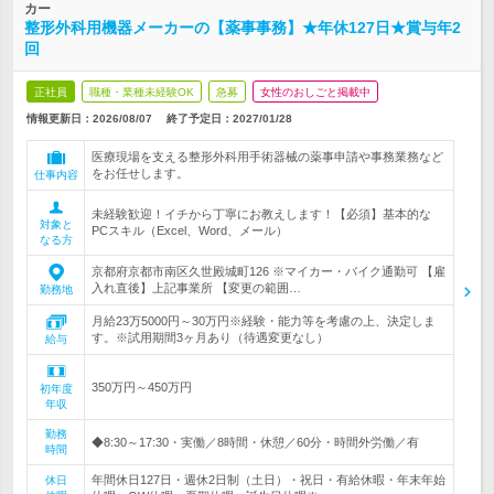
カー
整形外科用機器メーカーの【薬事事務】★年休127日★賞与年2
回
正社員
職種・業種未経験OK
急募
女性のおしごと掲載中
情報更新日：2026/08/07
終了予定日：
2027/01/28
医療現場を支える整形外科用手術器械の薬事申請や事務業務など
をお任せします。
仕事内容
未経験歓迎！イチから丁寧にお教えします！【必須】基本的な
対象と
PCスキル（Excel、Word、メール）
なる方
京都府京都市南区久世殿城町126 ※マイカー・バイク通勤可 【雇
入れ直後】上記事業所 【変更の範囲…
勤務地
月給23万5000円～30万円※経験・能力等を考慮の上、決定しま
す。※試用期間3ヶ月あり（待遇変更なし）
給与
350万円～450万円
初年度
年収
勤務
◆8:30～17:30・実働／8時間・休憩／60分・時間外労働／有
時間
年間休日127日・週休2日制（土日）・祝日・有給休暇・年末年始
休日