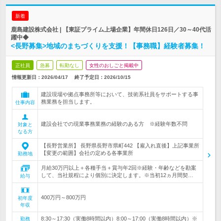
新着
鹿島建設株式会社 | 【東証プライム上場企業】年間休日126日／30～40代活
躍中◆
<長野募集>地域のまちづくりを支援！【事務職】経験者募集！
正社員
急募
転勤なし
女性のおしごと掲載中
情報更新日：2026/04/17
終了予定日：
2026/10/15
建設現場や拠点事務所等において、技術系社員をサポートする事
務業務を担当します。
仕事内容
建設会社での現業事務業務の経験のある方 ※経験年数不問
対象と
なる方
【長野営業所】 長野県長野市県町442 【雇入れ直後】上記事業所
【変更の範囲】会社の定める各事業所
勤務地
月給30万円以上＋各種手当＋賞与年2回※経験・年齢などを勘案
して、当社規程により個別に決定します。※当初12ヵ月間契…
給与
400万円～800万円
初年度
年収
8:30～17:30（実働8時間以内）8:00～17:00（実働8時間以内）※
勤務