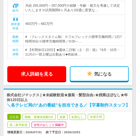
月給 265,000円～287,000円※経験・年齢・能力を考慮して決定
いたします※試用期間6ヶ月あり(待遇に変更な…
給与
450万円～482万円
初年度
年収
# 〈フレックスタイム制〉※フルフレックス標準労働時間／1日7
勤務
時間
時間30分※標準労働時間帯／9:00～…
# 【年間休日120日】■週休二日制（土・日・祝）└9月・10月・
休日
休暇
11月の一部土曜は出勤あり■有給休…
求人詳細を見る
気になる
株式会社ジマックス | ★未経験歓迎★服装・髪型自由♪★残業ほぼなし★年
休120日以上
＼各テレビ局の“あの番組”を担当できる／【字幕制作スタッフ】
正社員
職種・業種未経験OK
急募
転勤なし
学歴不問
第二新卒歓迎
女性のおしごと掲載中
情報更新日：2026/07/31
終了予定日：
2026/10/01