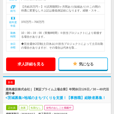
【月給25万円～】※試用期間3ヶ月間あり(短縮あり)※この間の
待遇に変更なし※上記は最低保証給になります。経験・スキ…
給与
370万円～700万円
初年度
年収
10：00～19：00（実働8時間）※担当プロジェクトにより前後す
勤務
時間
る場合があります。
◆完全週休2日制(土日休み)※担当プロジェクトによって土日出勤
休日
休暇
の場合がありますが、その場合は代休を取…
求人詳細を見る
気になる
新着
鹿島建設株式会社 | 【東証プライム上場企業】年間休日126日／30～40代活
躍中◆
<茨城募集>地域のまちづくりを支援！【事務職】経験者募集！
正社員
急募
転勤なし
女性のおしごと掲載中
情報更新日：2026/04/17
終了予定日：
2026/10/15