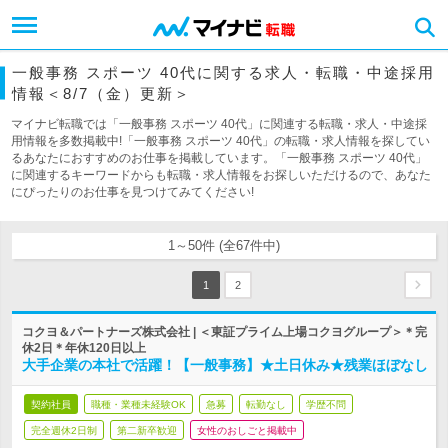
一般事務 スポーツ 40代に関する求人・転職・中途採用
情報＜8/7（金）更新＞
マイナビ転職では「一般事務 スポーツ 40代」に関連する転職・求人・中途採
用情報を多数掲載中!「一般事務 スポーツ 40代」の転職・求人情報を探してい
るあなたにおすすめのお仕事を掲載しています。「一般事務 スポーツ 40代」
に関連するキーワードからも転職・求人情報をお探しいただけるので、あなた
にぴったりのお仕事を見つけてみてください!
1～50件 (全67件中)
1
2
コクヨ＆パートナーズ株式会社 | ＜東証プライム上場コクヨグループ＞＊完
休2日＊年休120日以上
大手企業の本社で活躍！【一般事務】★土日休み★残業ほぼなし
契約社員
職種・業種未経験OK
急募
転勤なし
学歴不問
完全週休2日制
第二新卒歓迎
女性のおしごと掲載中