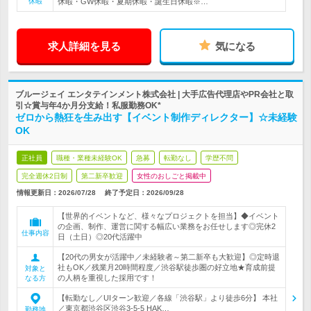
休暇
休暇・GW休暇・夏期休暇・誕生日休暇※…
求人詳細を見る
気になる
ブルージェイ エンタテインメント株式会社 | 大手広告代理店やPR会社と取
引☆賞与年4か月分支給！私服勤務OK*
ゼロから熱狂を生み出す【イベント制作ディレクター】☆未経験
OK
正社員
職種・業種未経験OK
急募
転勤なし
学歴不問
完全週休2日制
第二新卒歓迎
女性のおしごと掲載中
情報更新日：2026/07/28
終了予定日：
2026/09/28
【世界的イベントなど、様々なプロジェクトを担当】◆イベント
の企画、制作、運営に関する幅広い業務をお任せします◎完休2
仕事内容
日（土日）◎20代活躍中
【20代の男女が活躍中／未経験者～第二新卒も大歓迎】◎定時退
社もOK／残業月20時間程度／渋谷駅徒歩圏の好立地★育成前提
対象と
の人柄を重視した採用です！
なる方
【転勤なし／UIターン歓迎／各線「渋谷駅」より徒歩6分】 本社
／東京都渋谷区渋谷3-5-5 HAK…
勤務地