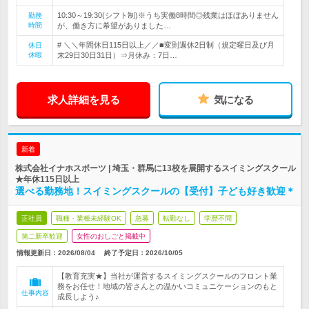
10:30～19:30(シフト制)※うち実働8時間◎残業はほぼありません
勤務
時間
が、働き方に希望がありました…
# ＼＼年間休日115日以上／／■変則週休2日制（規定曜日及び月
休日
休暇
末29日30日31日）⇒月休み：7日…
求人詳細を見る
気になる
新着
株式会社イナホスポーツ | 埼玉・群馬に13校を展開するスイミングスクール
★年休115日以上
選べる勤務地！スイミングスクールの【受付】子ども好き歓迎＊
正社員
職種・業種未経験OK
急募
転勤なし
学歴不問
第二新卒歓迎
女性のおしごと掲載中
情報更新日：2026/08/04
終了予定日：
2026/10/05
【教育充実★】当社が運営するスイミングスクールのフロント業
務をお任せ！地域の皆さんとの温かいコミュニケーションのもと
仕事内容
成長しよう♪