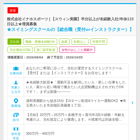
新着
株式会社イナホスポーツ | 【スウィン美園】半分以上が未経験入社!年休115
日以上★増員募集
★スイミングスクールの【総合職（受付orインストラクター）】
正社員
職種・業種未経験OK
急募
転勤なし
学歴不問
完全週休2日制
第二新卒歓迎
女性のおしごと掲載中
情報更新日：2026/08/04
終了予定日：
2026/10/05
あなたのご希望に沿って、当社が運営するスイミングスクール
【受付】または【インストラクター】をお任せします！
仕事内容
★未経験大歓迎★「運動不足を解消したい人・新しい仕事をした
い人・家から近い職場で働きたい人志望動機は人それぞれでOK
対象と
です！」まずは面接へ―――
なる方
浦和美園駅から徒歩15分【UIターン歓迎&マイカー通勤OK】 ■埼
玉県さいたま市岩槻区美園東１丁目…
勤務地
【月給】20万円～26万円＋各種手当＋賞与年2回※経験・年齢を
考慮の上、当社規定により優遇します。※残業代は別途全額…
給与
300万円～400万円
初年度
年収