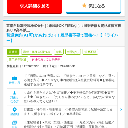
求人詳細を見る
気になる
東都自動車交通株式会社 | #未経験OK #転勤なし #同乗研修＆資格取得支援
あり #高卒以上
普通免許(AT可)があればOK！履歴書不要で面接へ♪【ドライバ
ー】
正社員
職種・業種未経験OK
急募
転勤なし
学歴不問
第二新卒歓迎
女性のおしごと掲載中
情報更新日：2026/07/30
終了予定日：
2026/08/31
【「日勤のみ or 夜勤のみ」「稼ぎたい or オフ重視」など、選べ
る働き方♪】◆ノルマなし◆2種免許は入社後に取得可◆お客様を
仕事内容
送迎するお仕事です。
＼条件を満たす方は"全員"面接／◆要運転免許(AT限定可)◆高卒
以上◆「稼ぎたい」「たくさん休みたい」など、あなたの素直な
対象と
思いを教えてください！
なる方
◎東京・神奈川・埼玉募集！ ◎希望の勤務地に配属を決定しま
す！ ＼働きやすいポイント／ ★車通勤O…
勤務地
【未経験者】■東京（23区・西東京）・月給30万円（隔日勤務／
乗務開始後6ヶ月間）・月給25万円（昼日勤・夜日勤／乗…
給与