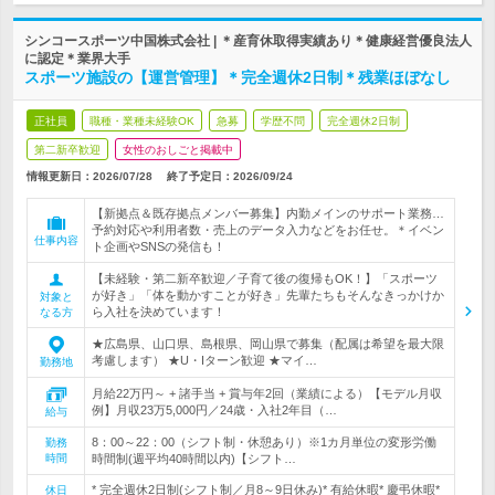
シンコースポーツ中国株式会社 | ＊産育休取得実績あり＊健康経営優良法人
に認定＊業界大手
スポーツ施設の【運営管理】＊完全週休2日制＊残業ほぼなし
正社員
職種・業種未経験OK
急募
学歴不問
完全週休2日制
第二新卒歓迎
女性のおしごと掲載中
情報更新日：2026/07/28
終了予定日：
2026/09/24
【新拠点＆既存拠点メンバー募集】内勤メインのサポート業務…
予約対応や利用者数・売上のデータ入力などをお任せ。＊イベン
仕事内容
ト企画やSNSの発信も！
【未経験・第二新卒歓迎／子育て後の復帰もOK！】「スポーツ
が好き」「体を動かすことが好き」先輩たちもそんなきっかけか
対象と
ら入社を決めています！
なる方
★広島県、山口県、島根県、岡山県で募集（配属は希望を最大限
考慮します） ★U・Iターン歓迎 ★マイ…
勤務地
月給22万円～ + 諸手当 + 賞与年2回（業績による）【モデル月収
例】月収23万5,000円／24歳・入社2年目（…
給与
8：00～22：00（シフト制・休憩あり）※1カ月単位の変形労働
勤務
時間
時間制(週平均40時間以内)【シフト…
* 完全週休2日制(シフト制／月8～9日休み)* 有給休暇* 慶弔休暇*
休日