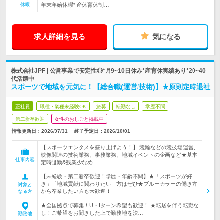
休暇
年末年始休暇* 産休育休制…
求人詳細を見る
気になる
株式会社JPF | 公営事業で安定性◎*月9~10日休み*産育休実績あり*20~40
代活躍中
スポーツで地域を元気に！【総合職(運営/技術)】★原則定時退社
正社員
職種・業種未経験OK
急募
転勤なし
学歴不問
第二新卒歓迎
女性のおしごと掲載中
情報更新日：2026/07/31
終了予定日：
2026/10/01
【スポーツエンタメを盛り上げよう！】 競輪などの競技場運営、
映像関連の技術業務、事務業務、地域イベントの企画など★基本
仕事内容
定時退勤&残業少なめ
【未経験・第二新卒歓迎！学歴・年齢不問】★「スポーツが好
き」「地域貢献に関わりたい」方はぜひ★ブルーカラーの働き方
対象と
から卒業したい方も大歓迎！
なる方
★全国拠点で募集！U・Iターン希望も歓迎！ ★転居を伴う転勤な
し！ご希望をお聞きした上で勤務地を決…
勤務地