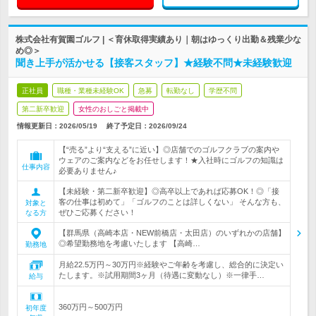
株式会社有賀園ゴルフ | ＜育休取得実績あり｜朝はゆっくり出勤＆残業少な
め◎＞
聞き上手が活かせる【接客スタッフ】★経験不問★未経験歓迎
正社員
職種・業種未経験OK
急募
転勤なし
学歴不問
第二新卒歓迎
女性のおしごと掲載中
情報更新日：2026/05/19
終了予定日：
2026/09/24
【“売る”より“支える”に近い】◎店舗でのゴルフクラブの案内や
ウェアのご案内などをお任せします！★入社時にゴルフの知識は
仕事内容
必要ありません♪
【未経験・第二新卒歓迎】◎高卒以上であれば応募OK！◎「接
客の仕事は初めて」「ゴルフのことは詳しくない」 そんな方も、
対象と
ぜひご応募ください！
なる方
【群馬県（高崎本店・NEW前橋店・太田店）のいずれかの店舗】
◎希望勤務地を考慮いたします 【高崎…
勤務地
月給22.5万円～30万円※経験やご年齢を考慮し、総合的に決定い
たします。※試用期間3ヶ月（待遇に変動なし）※一律手…
給与
360万円～500万円
初年度