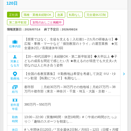
120日
正社員
職種・業種未経験OK
急募
転勤なし
完全週休2日制
第二新卒歓迎
女性のおしごと掲載中
情報更新日：2026/07/14
終了予定日：
2026/08/24
【授業ではなく、生徒を支える｜入社後1～2カ月の研修あり】◆
広報・事務・マーケなど「個別教室のトライ」の運営業務 ★完
仕事内容
全週休2日／長期連休年3回
【20～40代活躍中｜未経験OK・第二新卒歓迎】◆大卒以上 ◆子
どもの成長を間近で感じたい方 ★教えるのが得意でも大丈夫♪大
対象と
切なのは人と向き合う姿勢
なる方
【全国の各教室募集】 ※勤務地は希望を考慮して決定 ※U・Iタ
ーン歓迎 【転勤について】 転勤なし…
勤務地
都市部 ｜月給30万円～39万円その他地域｜月給27万円～38
万円※都市部（東京・神奈川・千葉・埼玉・大阪・京都・…
給与
380万円～550万円
初年度
年収
13:00～22:00（実働8時間・休憩1時間）# ◇午前の時間がたっぷ
勤務
時間
り◇「趣味のスポーツを朝楽し…
# ＼年間休日120日／* 完全週休2日制／月8日～12日（日曜＋月曜
休日