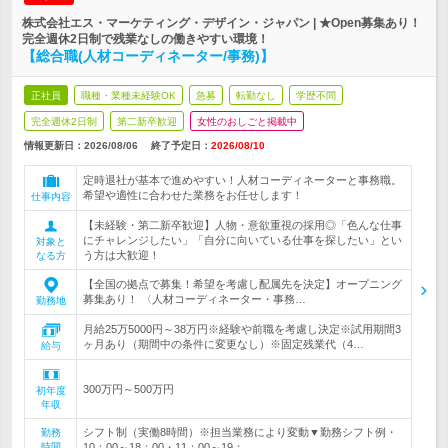
株式会社エス・マーケティング・デザイン・ジャパン | ★Open募集あり！
完全週休2日制で残業なしの働きやすい環境！
【総合職(人材コーディネーター/事務)】
正社員
職種・業種未経験OK
急募
転勤なし
学歴不問
完全週休2日制
第二新卒歓迎
女性のおしごと掲載中
情報更新日：2026/08/06
終了予定日：
2026/08/10
定時退社が基本で進めやすい！人材コーディネーターと事務職。
希望や適性に合わせた業務をお任せします！
仕事内容
【未経験・第二新卒歓迎】人物・意欲重視の採用◎「色んな仕事
にチャレンジしたい」「自分に向いている仕事を探したい」とい
対象と
う方は大歓迎！
なる方
【全国の拠点で募集！希望を考慮し配属先を決定】オープニング
募集あり！ 〈人材コーディネーター・事務…
勤務地
月給25万5000円～38万円※経験や前職を考慮し決定※試用期間3
ヶ月あり（期間中の条件に変更なし）※固定残業代（4…
給与
300万円～500万円
初年度
年収
シフト制（実働8時間）※担当業務により変動▼勤務シフト例・
勤務
時間
10：00～18：00・11：00～19：…