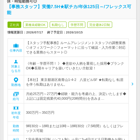
休・時短勤務可◎
【事務スタッフ】実働7.5H★駅チカ/年休125日～/フレックス可
能
正社員
業種未経験OK
転勤なし
学歴不問
完全週休2日制
情報更新日：2026/07/17
終了予定日：
2026/10/15
【スタッフ手配事務】ルームアレンジメントスタッフの調整業務
◇オフィスワーク◇フォーマットに沿って確認・入力作業◇対応
仕事内容
できる業務からスタート◎
《年齢・学歴不問！ 》 ◆意欲や人柄を重視した採用◆ブランク
対象と
OK◆長期キャリアを築いていきたい方歓迎！
なる方
【本社】 東京都港区南青山1-4-2 八並ビル5F ★転勤なし 転居
を伴う転勤はありません。
勤務地
月給25万円～27万円◆経験・能力を考慮の上、決定いたします◆
上記には固定残業代40,000円(20時間分)を含みま…
給与
300万円～350万円
初年度
年収
9時30分～18時または10時～18時30分（7.5時間）もしくはフレ
勤務
時間
ックス可能
* 完全週休2日制（シフト制）⇒月に3~4日ほど土日勤務をお願い
休日