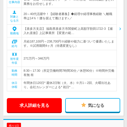
仕事内容
業務をお任せします。
20～40代活躍中！【経験者募集】◆経理や経理事務経験 ＼離職
対象と
率は14％！腰を据えて働けます♪／
なる方
【喜多方支店】 福島県喜多方市関柴町上高額字割田1722-3 【雇
入れ直後】上記事業所 【変更の範…
勤務地
月給187,100円～238,700円※経験や能力に基づいて優遇いたしま
す。※試用期間4ヶ月（待遇変更なし）
給与
271万円～346万円
初年度
年収
8:30～17:30（所定労働時間7時間30分／休憩90分）※時間外労働
勤務
時間
有無:有
年間休日120日* 週休2日制（火、水）※月1～2回、火曜出社あ
休日
休暇
り。会社カレンダーによる* 祝日* …
求人詳細を見る
気になる
残り1日