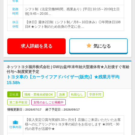
年収
シフト制（法定労働8時間、残業あり）[平日] 10:15～20:00[土日
勤務
時間
祝] 9:45～20:00…
【休日】週休2日制（シフト制／月8～10日休み）◎年間休日108
休日
休暇
日# ★シフト制のため自身の予定に合…
求人詳細を見る
気になる
ネッツトヨタ福井株式会社 | GW/お盆/年末年始大型連休有★入社後すぐ有給
付与へ制度変更予定
トヨタ車の【カーライフアドバイザー(販売)】★残業月平均
15.58h
正社員
職種・業種未経験OK
急募
転勤なし
学歴不問
第二新卒歓迎
女性のおしごと掲載中
情報更新日：2026/07/17
終了予定日：
2026/09/17
【収入安定◎賞与実績5.33ヶ月分】店舗にご来店いただいたお客
様へのヒアリングやトヨタ車の紹介をお任せします ★20代・30
仕事内容
代の若手が活躍中★