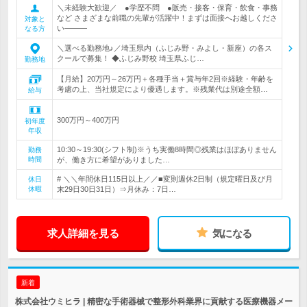
＼未経験大歓迎／ ●学歴不問 ●販売・接客・保育・飲食・事務
など さまざまな前職の先輩が活躍中！まずは面接へお越しくださ
対象と
い―――
なる方
＼選べる勤務地♪／埼玉県内（ふじみ野・みよし・新座）の各ス
クールで募集！ ◆ふじみ野校 埼玉県ふじ…
勤務地
【月給】20万円～26万円＋各種手当＋賞与年2回※経験・年齢を
考慮の上、当社規定により優遇します。※残業代は別途全額…
給与
300万円～400万円
初年度
年収
10:30～19:30(シフト制)※うち実働8時間◎残業はほぼありません
勤務
時間
が、働き方に希望がありました…
# ＼＼年間休日115日以上／／■変則週休2日制（規定曜日及び月
休日
休暇
末29日30日31日）⇒月休み：7日…
求人詳細を見る
気になる
新着
株式会社ウミヒラ | 精密な手術器械で整形外科業界に貢献する医療機器メー