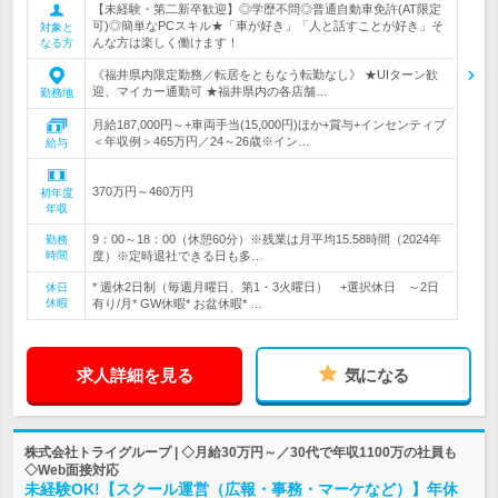
【未経験・第二新卒歓迎】◎学歴不問◎普通自動車免許(AT限定
可)◎簡単なPCスキル★「車が好き」「人と話すことが好き」そ
対象と
んな方は楽しく働けます！
なる方
《福井県内限定勤務／転居をともなう転勤なし》 ★UIターン歓
迎、マイカー通勤可 ★福井県内の各店舗…
勤務地
月給187,000円～+車両手当(15,000円)ほか+賞与+インセンティブ
＜年収例＞465万円／24～26歳※イン…
給与
370万円～460万円
初年度
年収
9：00～18：00（休憩60分）※残業は月平均15.58時間（2024年
勤務
時間
度）※定時退社できる日も多…
* 週休2日制（毎週月曜日、第1・3火曜日） +選択休日 ～2日
休日
休暇
有り/月* GW休暇* お盆休暇* …
求人詳細を見る
気になる
株式会社トライグループ | ◇月給30万円～／30代で年収1100万の社員も
◇Web面接対応
未経験OK!【スクール運営（広報・事務・マーケなど）】年休