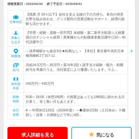
情報更新日：2026/06/30
終了予定日：
2026/08/31
【残業 月 20ｈ以下】会社を支える縁の下の力持ち。各自の得意
分野を組み合わせ、グッズ製作の営業活動をサポート。経理の経
仕事内容
験も活かせます。
【学歴・経験・資格一切不問】未経験・第二新卒大歓迎☆人柄重
視のポテンシャル採用！異業種からの転職者多数活躍中◎20～40
対象と
代活躍中◎
なる方
～浅草橋駅から徒歩3分★転勤なし～ 【本社】東京都中央区日本
橋馬喰町2丁目7‐11
勤務地
月給24.5万円～30万円＋賞与年2回＋諸手当※経験・能力・前職
給与を考慮のうえ、当社規定により優遇いたします。※上…
給与
340万円～430万円
初年度
年収
9:00～18:00（休憩1時間）※残業はあっても19時前に終われる日
勤務
時間
が多く、全く無い日もあります。
# ～年間休日125日（2026年度）～◆週休2日制（土日休み）※棚
休日
休暇
卸し・決算・大掃除などで年に4回…
求人詳細を見る
気になる