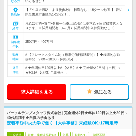
い方もぜひ！
なる方
【「久屋大通駅」より徒歩3分｜転勤なし｜UIターン歓迎 】 愛知
県名古屋市東区泉1-22-22 T…
勤務地
月給25万円+賞与+各種手当※上記月給は基本給＋固定残業代とな
ります。※試用期間有（6ヶ月）試用期間中条件変動なし《…
給与
350万円～400万円
初年度
年収
# 【フレックスタイム制（標準労働時間8時間）】◆標準的な勤
勤務
時間
務時間：9:00～18:00（休憩60分…
# ★年間休日120日以上# 【休日】# ★ 完全週休2日制（土日）#
休日
休暇
★祝日# 【休暇】* 慶弔休…
求人詳細を見る
気になる
パーソルテンプスタッフ株式会社 | 完全週休2日★年休120日以上★20代～
40代活躍中★自慢の学食あり
定着率◎中央大学で働く【大学事務】未経験OK♪17時定時
一般派遣
職種・業種未経験OK
急募
転勤なし
学歴不問