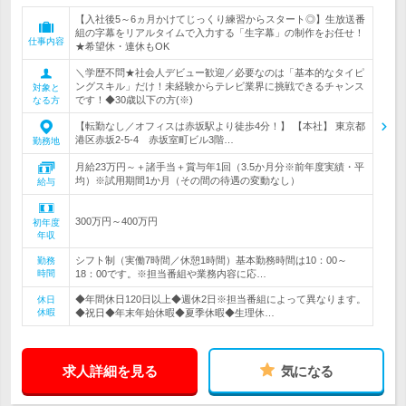
【入社後5～6ヵ月かけてじっくり練習からスタート◎】生放送番
組の字幕をリアルタイムで入力する「生字幕」の制作をお任せ！
仕事内容
★希望休・連休もOK
＼学歴不問★社会人デビュー歓迎／必要なのは「基本的なタイピ
ングスキル」だけ！未経験からテレビ業界に挑戦できるチャンス
対象と
です！◆30歳以下の方(※)
なる方
【転勤なし／オフィスは赤坂駅より徒歩4分！】 【本社】 東京都
港区赤坂2-5-4 赤坂室町ビル3階…
勤務地
月給23万円～＋諸手当＋賞与年1回（3.5か月分※前年度実績・平
均）※試用期間1か月（その間の待遇の変動なし）
給与
300万円～400万円
初年度
年収
シフト制（実働7時間／休憩1時間）基本勤務時間は10：00～
勤務
時間
18：00です。※担当番組や業務内容に応…
◆年間休日120日以上◆週休2日※担当番組によって異なります。
休日
休暇
◆祝日◆年末年始休暇◆夏季休暇◆生理休…
求人詳細を見る
気になる