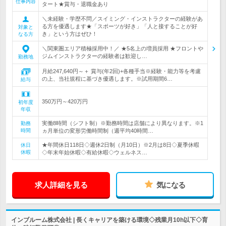
仕事内容
タート★賞与・退職金あり
＼未経験・学歴不問／スイミング・インストラクターの経験があ
る方を優遇します★「スポーツが好き」「人と接することが好
対象と
き」という方はぜひ！
なる方
＼関東圏エリア積極採用中！／ ★5名上の増員採用 ★フロントや
ジムインストラクターの経験者は歓迎し…
勤務地
月給247,640円～＋ 賞与(年2回)+各種手当※経験・能力等を考慮
の上、当社規程に基づき優遇します。※試用期間6…
給与
350万円～420万円
初年度
年収
実働8時間（シフト制）※勤務時間は店舗により異なります。※1
勤務
時間
ヵ月単位の変形労働時間制（週平均40時間…
★年間休日118日◇週休2日制（月10日）※2月は8日◇夏季休暇
休日
休暇
◇年末年始休暇◇有給休暇◇ウェルネス…
求人詳細を見る
気になる
インブルーム株式会社 | 長くキャリアを築ける環境◇残業月10h以下◇育