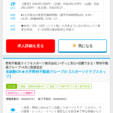
【運営】月給257,000円~（京都）月給250,370円~（山陽）月給
260,130円~（名古屋）月給230,27…
給与
■1カ月単位の変形労働時間制（週平均40時間以内）6:30～
勤務
時間
15:30（実働8時間）8:30～17:…
◆休日／月9～10日（シフト制）※月末までに次の月のシフト希
休日
休暇
望を申請。 3～5日間の連休取得も可能で…
求人詳細を見る
気になる
野村不動産ライフ＆スポーツ株式会社 | <ずっと安心×活躍できる！野村不動
産グループ>4月に制度改定
未経験OK★大手野村不動産グループの【スポーツクラブスタッ
フ】
正社員
職種・業種未経験OK
急募
学歴不問
第二新卒歓迎
女性のおしごと掲載中
情報更新日：2026/07/17
終了予定日：
2026/09/17
＼得意・興味に合わせてご活躍／スポーツクラブ「メガロス」で
の接客・レッスン・イベント運営などを担当★丁寧な研修からス