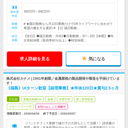
400万円～840万円
初年度
年収
# ★隔日勤務なら月12日乗務だけでOKライフワークに合わせて
勤務
時間
希望の働き方を選択♪# 【1】隔日勤務…
【休日】◆隔日勤務：月9日◆日勤勤務：月7～8日【休暇】◆年
休日
休暇
次有給休暇（取得率60％以上）◆特別休暇…
求人詳細を見る
気になる
株式会社カナメ | 1941年創業／金属屋根の製品開発や製造を手掛けていま
す！
《福島》UIターン歓迎【経理事務】★年休120日★賞与2.5ヶ月
正社員
業種未経験OK
急募
学歴不問
第二新卒歓迎
リモートワーク可
女性のおしごと掲載中
情報更新日：2026/04/30
終了予定日：
2026/09/07
《バックオフィス業務で縁の下の力持ちとして活躍！》請求書の
管理・発送・月末処理やデータベースの管理・出来高集計などの