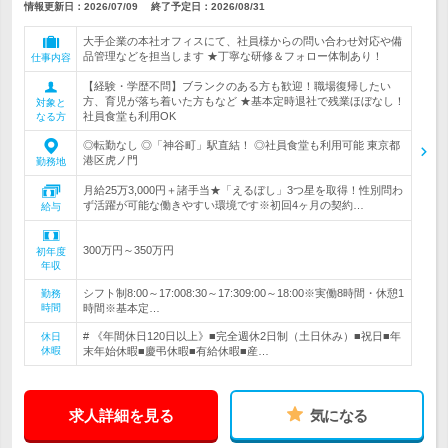
情報更新日：2026/07/09
終了予定日：
2026/08/31
大手企業の本社オフィスにて、社員様からの問い合わせ対応や備
品管理などを担当します ★丁寧な研修＆フォロー体制あり！
仕事内容
【経験・学歴不問】ブランクのある方も歓迎！職場復帰したい
方、育児が落ち着いた方もなど ★基本定時退社で残業ほぼなし！
対象と
社員食堂も利用OK
なる方
◎転勤なし ◎「神谷町」駅直結！ ◎社員食堂も利用可能 東京都
港区虎ノ門
勤務地
月給25万3,000円＋諸手当★「えるぼし」3つ星を取得！性別問わ
ず活躍が可能な働きやすい環境です※初回4ヶ月の契約…
給与
300万円～350万円
初年度
年収
シフト制8:00～17:008:30～17:309:00～18:00※実働8時間・休憩1
勤務
時間
時間※基本定…
# 《年間休日120日以上》■完全週休2日制（土日休み）■祝日■年
休日
休暇
末年始休暇■慶弔休暇■有給休暇■産…
求人詳細を見る
気になる