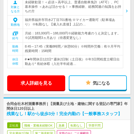
未経験歓迎！＜必須＞高卒以上、普通自動車免許（AT可）、PC
基本操作 ＜あれば活かせる！＞事務経験、総務関連の知識をお持
対象と
ちの方
なる方
福井県福井市羽水2丁目701番地 ※マイカー通勤可（駐車場あ
り） ※転勤なし 【雇入れ直後】上記の…
勤務地
月給：183,000円～188,000円※経験能力考慮のうえ決定します。
※試用期間3ヵ月あり（待遇変更なし）
給与
8:45～17:45（実働8時間／休憩60分）※時間外労働：有※月平均
勤務
時間
残業時間：15時間
# ■年間休日122日* 週休2日制（土日祝）※年3日間程度土曜日出
休日
休暇
勤あり* 有給休暇（入社半年経過…
求人詳細を見る
気になる
合同会社木村測量事務所 | 【測量及び土地・建物に関する登記の専門家】年
間休日120日以上
残業なし！駅から徒歩3分！完全内勤の【一般事務スタッフ】
正社員
職種・業種未経験OK
急募
転勤なし
学歴不問
完全週休2日制
第二新卒歓迎
女性のおしごと掲載中