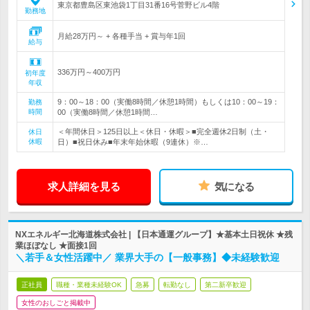
東京都豊島区東池袋1丁目31番16号菅野ビル4階
勤務地
月給28万円～ + 各種手当 + 賞与年1回
給与
336万円～400万円
初年度
年収
9：00～18：00（実働8時間／休憩1時間）もしくは10：00～19：
勤務
時間
00（実働8時間／休憩1時間…
＜年間休日＞125日以上＜休日・休暇＞■完全週休2日制（土・
休日
休暇
日）■祝日休み■年末年始休暇（9連休）※…
求人詳細を見る
気になる
NXエネルギー北海道株式会社 | 【日本通運グループ】★基本土日祝休 ★残
業ほぼなし ★面接1回
＼若手＆女性活躍中／ 業界大手の【一般事務】◆未経験歓迎
正社員
職種・業種未経験OK
急募
転勤なし
第二新卒歓迎
女性のおしごと掲載中