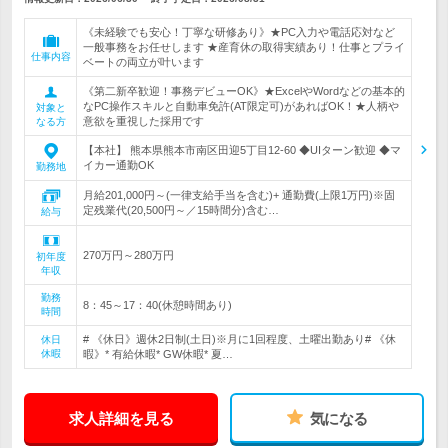
《未経験でも安心！丁寧な研修あり》★PC入力や電話応対など
一般事務をお任せします ★産育休の取得実績あり！仕事とプライ
仕事内容
ベートの両立が叶います
《第二新卒歓迎！事務デビューOK》★ExcelやWordなどの基本的
なPC操作スキルと自動車免許(AT限定可)があればOK！★人柄や
対象と
意欲を重視した採用です
なる方
【本社】 熊本県熊本市南区田迎5丁目12-60 ◆UIターン歓迎 ◆マ
イカー通勤OK
勤務地
月給201,000円～(一律支給手当を含む)+ 通勤費(上限1万円)※固
定残業代(20,500円～／15時間分)含む…
給与
270万円～280万円
初年度
年収
勤務
8：45～17：40(休憩時間あり)
時間
# 《休日》週休2日制(土日)※月に1回程度、土曜出勤あり# 《休
休日
休暇
暇》* 有給休暇* GW休暇* 夏…
求人詳細を見る
気になる