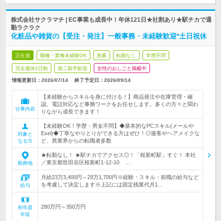
株式会社サクラマチ | EC事業も成長中！年休121日★社割あり★駅チカで通
勤ラクラク
化粧品や雑貨の【受注・発注】一般事務・未経験歓迎*土日祝休
正社員
職種・業種未経験OK
急募
転勤なし
学歴不問
完全週休2日制
第二新卒歓迎
女性のおしごと掲載中
情報更新日：2026/07/14
終了予定日：
2026/09/14
【未経験からスキルを身に付ける！】商品発注や在庫管理・確
認、電話対応など事務ワークをお任せします。多くの方々と関わ
仕事内容
りながら成長できます！
【未経験OK！学歴・男女不問】◆基本的なPCスキル(メールや
Exel)◆丁寧なやりとりができる方はぜひ！◎接客やヘアメイクな
対象と
ど、異業界からの転職者多数
なる方
★転勤なし！ ★駅チカでアクセス◎！「桜新町駅」すぐ！ 本社
／東京都世田谷区桜新町1-12-10 …
勤務地
月給23万3,400円～29万1,700円※経験・スキル・前職の給与など
を考慮して決定します※上記には固定残業代月1…
給与
280万円～350万円
初年度
年収