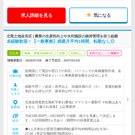
求人詳細を見る
気になる
北竜土地改良区 | 農業の生産性向上や水利施設の維持管理を担う組織
未経験歓迎！【一般事務】残業月平均1時間、転勤なし◎
正社員
職種・業種未経験OK
急募
転勤なし
女性のおしごと掲載中
情報更新日：2026/07/28
終了予定日：
2027/01/18
総務課にて電話や窓口での対応、パソコンでの各種書類作成、金
融機関での手続きといった事務業務全般をお任せします。
仕事内容
経験不問！＜必須＞高卒以上、30歳未満の方（※）、普通自動車
対象と
免許をお持ちの方、基本的なPCスキル
なる方
北海道雨竜郡北竜町字和11番地1 ※マイカー通勤可 ※転勤はあり
ません 【雇入れ直後】上記事業所…
勤務地
月給188,000円～263,900円 ※経験、能力を考慮して決定しま
す。※試用期間3ヵ月あり（期間中の待遇変更はあ…
給与
◆1ヵ月単位の変形労働時間制(週平均40時間以内) 8:30～
勤務
時間
17:00（所定労働時間7時間30分）…