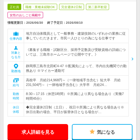
正社員
職種・業種未経験OK
完全週休2日制
第二新卒歓迎
女性のおしごと掲載中
情報更新日：2026/06/30
終了予定日：
2026/08/10
地方自治体職員として一般事務・建築技師のいずれかの業務に従
事していただきます。市民一人ひとりの為になる仕事です
仕事内容
《募集する職種・試験区分、採用予定数及び受験資格の詳細につ
対象と
いては、三島市ホームページで公開中です。》
なる方
静岡県三島市北田町4-47 ※配属先によって、市内出先機関での勤
務あり ※マイカー通勤可
勤務地
高校卒 月給214,968円～（一律地域手当含む）短大卒 月給
231,504円～（一律地域手当含む）大学卒 月給24…
給与
8:30～17:15（休憩1時間）※所属により異なる場合あり（実働7
勤務
時間
時間45分）
◆完全週休2日制（土日）、祝日※所属により異なる場合あり※
休日
休暇
休日出勤の場合、平日が振替休日となる場合が…
求人詳細を見る
気になる