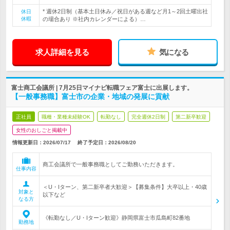
* 週休2日制（基本土日休み／祝日がある週など月1～2回土曜出社
休日
休暇
の場合あり ※社内カレンダーによる）…
求人詳細を見る
気になる
富士商工会議所 | 7月25日マイナビ転職フェア富士に出展します。
【一般事務職】富士市の企業・地域の発展に貢献
正社員
職種・業種未経験OK
転勤なし
完全週休2日制
第二新卒歓迎
女性のおしごと掲載中
情報更新日：2026/07/17
終了予定日：
2026/08/20
商工会議所で一般事務職としてご勤務いただきます。
仕事内容
＜U・Iターン、第二新卒者大歓迎＞【募集条件】大卒以上・40歳
対象と
以下など
なる方
《転勤なし／U・Iターン歓迎》静岡県富士市瓜島町82番地
勤務地