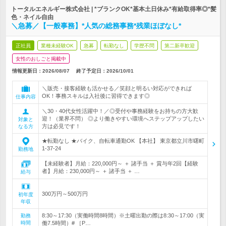
トータルエネルギー株式会社 | *ブランクOK*基本土日休み*有給取得率◎*髪
色・ネイル自由
＼急募／【一般事務】*人気の総務事務*残業ほぼなし*
正社員
業種未経験OK
急募
転勤なし
学歴不問
第二新卒歓迎
女性のおしごと掲載中
情報更新日：2026/08/07
終了予定日：
2026/10/01
＼販売・接客経験も活かせる／笑顔と明るい対応ができれば
OK！事務スキルは入社後に習得できます◎
仕事内容
＼30・40代女性活躍中！／◎受付や事務経験をお持ちの方大歓
迎！（業界不問） ◎より働きやすい環境へステップアップしたい
対象と
方は必見です！
なる方
★転勤なし ★バイク、自転車通勤OK 【本社】 東京都立川市曙町
1-37-24
勤務地
【未経験者】月給：220,000円～ ＋ 諸手当 ＋ 賞与年2回【経験
者】月給：230,000円～ ＋ 諸手当 ＋ …
給与
300万円～500万円
初年度
年収
8:30～17:30（実働時間8時間）※土曜出勤の際は8:30～17:00（実
勤務
時間
働7.5時間）# ［P…