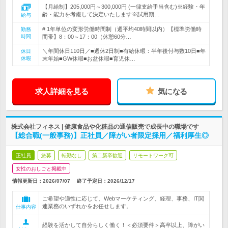
【月給制】205,000円～300,000円 (一律支給手当含む)※経験・年
齢・能力を考慮して決定いたします※試用期…
給与
# 1年単位の変形労働時間制（週平均40時間以内）【標準労働時
勤務
時間
間帯】8：00～17：00（休憩60分…
＼年間休日110日／■週休2日制■有給休暇：半年後付与数10日■年
休日
休暇
末年始■GW休暇■お盆休暇■育児休…
求人詳細を見る
気になる
株式会社フィネス | 健康食品や化粧品の通信販売で成長中の職場です
【総合職(一般事務)】正社員／障がい者限定採用／福利厚生◎
正社員
急募
転勤なし
第二新卒歓迎
リモートワーク可
女性のおしごと掲載中
情報更新日：2026/07/07
終了予定日：
2026/12/17
ご希望や適性に応じて、Webマーケティング、経理、事務、IT関
連業務のいずれかをお任せします。
仕事内容
経験を活かして自分らしく働く！＜必須要件＞高卒以上、障がい