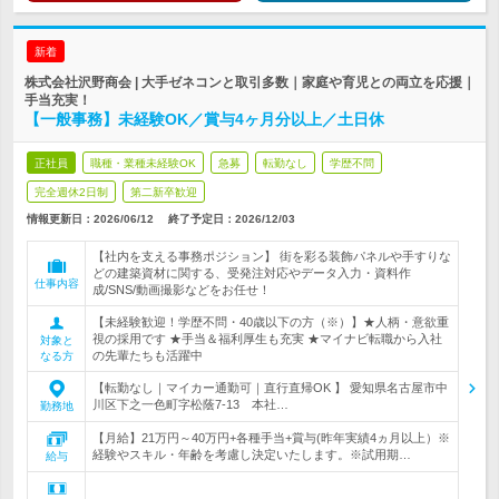
新着
株式会社沢野商会 | 大手ゼネコンと取引多数｜家庭や育児との両立を応援｜
手当充実！
【一般事務】未経験OK／賞与4ヶ月分以上／土日休
正社員
職種・業種未経験OK
急募
転勤なし
学歴不問
完全週休2日制
第二新卒歓迎
情報更新日：2026/06/12
終了予定日：
2026/12/03
【社内を支える事務ポジション】 街を彩る装飾パネルや手すりな
どの建築資材に関する、受発注対応やデータ入力・資料作
仕事内容
成/SNS/動画撮影などをお任せ！
【未経験歓迎！学歴不問・40歳以下の方（※）】★人柄・意欲重
視の採用です ★手当＆福利厚生も充実 ★マイナビ転職から入社
対象と
の先輩たちも活躍中
なる方
【転勤なし｜マイカー通勤可｜直行直帰OK 】 愛知県名古屋市中
川区下之一色町字松蔭7-13 本社…
勤務地
【月給】21万円～40万円+各種手当+賞与(昨年実績4ヵ月以上）※
経験やスキル・年齢を考慮し決定いたします。※試用期…
給与