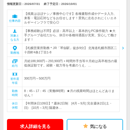
情報更新日：2026/07/31
終了予定日：
2026/10/01
【残業はほぼナシ／事務中心です】各種書類作成やデータ入力、
来客・電話応対などをお任せします！景気に左右されにくいエネ
仕事内容
ルギーインフラで安心◎
【事務経験は不問】必須：高卒以上・基本的なPC操作能力 ★大
手グループ会社だから、休日や各種待遇面が充実。安心して働け
対象と
ます！
なる方
【札幌営業所勤務＊JR「琴似駅」徒歩9分】 北海道札幌市西区二
十四軒4条1丁目1-8
勤務地
月給188,900円～293,900円 + 時間外手当等※月給は高卒相当の最
低保証額です。経験・能力等を考慮のうえ、…
給与
300万円～500万円
初年度
年収
8：45～17：45（実働8時間）★月の残業時間はほとんどありま
勤務
時間
せん！
【年間休日109日】* 週休2日制 [4月～9月] 完全週休2日(土・
休日
休暇
日) [10月～3月] 隔週休…
求人詳細を見る
気になる