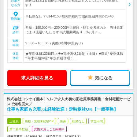
間休日123日＆原則定時退社で私生活も大切にしたい方歓迎で
対象と
す！
なる方
※転勤なし 〒814-0153 福岡県福岡市城南区樋井川2-26-40
勤務地
月給：180,000円～230,000円※経験・能力を考慮の上、当社規定
により優遇いたします※試用期間あり（3ヶ月／…
給与
勤務
9：00～18：00（実働8時間/休憩あり）
時間
★年間休日123日以上★■完全週休2日制（土日）■祝日* 夏季休暇
休日
休暇
* 年末年始休暇* 年次有給休暇：…
求人詳細を見る
気になる
株式会社ヨシケイ熊本 | ＼レア求人★初の正社員事務募集！食材宅配サービ
スで知名度大／
仕事も家庭も充実♪未経験歓迎！定時退社OK【一般事務】
正社員
職種・業種未経験OK
急募
転勤なし
学歴不問
第二新卒歓迎
女性のおしごと掲載中
情報更新日：2026/06/30
終了予定日：
2026/08/31