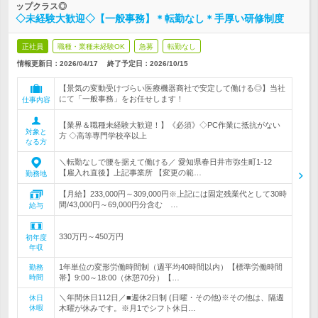
ップクラス◎
◇未経験大歓迎◇【一般事務】＊転勤なし＊手厚い研修制度
正社員
職種・業種未経験OK
急募
転勤なし
情報更新日：2026/04/17
終了予定日：
2026/10/15
【景気の変動受けづらい医療機器商社で安定して働ける◎】当社
にて「一般事務」をお任せします！
仕事内容
【業界＆職種未経験大歓迎！】《必須》◇PC作業に抵抗がない
対象と
方 ◇高等専門学校卒以上
なる方
＼転勤なしで腰を据えて働ける／ 愛知県春日井市弥生町1-12
【雇入れ直後】上記事業所 【変更の範…
勤務地
【月給】233,000円～309,000円※上記には固定残業代として30時
間/43,000円～69,000円分含む …
給与
330万円～450万円
初年度
年収
1年単位の変形労働時間制（週平均40時間以内）【標準労働時間
勤務
時間
帯】9:00～18:00（休憩70分）【…
＼年間休日112日／■週休2日制 (日曜・その他)※その他は、隔週
休日
休暇
木曜が休みです。※月1でシフト休日…