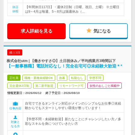
【年間休日117日】・週休2日制（日曜、祝日、土曜） ※土曜日
休日
休暇
は9～4月は毎週、5～8月は隔週休み（…
求人詳細を見る
気になる
残り3日
株式会社utm | 【働きやすさ◎】土日祝休み／平均残業月3時間以下
【一般事務職】電話対応なし！完全在宅可◎未経験大歓迎＊*
正社員
職種・業種未経験OK
急募
転勤なし
学歴不問
完全週休2日制
第二新卒歓迎
リモートワーク可
女性のおしごと掲載中
情報更新日：2026/06/12
終了予定日：
2026/08/10
自宅でできるオンライン対応がメインのシンプルなお仕事◎未経
験からでもスタートしやすい環境が整っています！
仕事内容
【学歴不問・未経験歓迎】新たなことにチャレンジしたい方／多
対象と
彩なスキルを身につけていきたい方
なる方