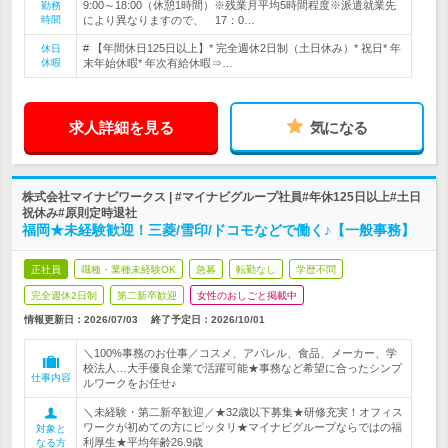
9:00～18:00（休憩1時間）※残業月平均5時間程度※派遣就業先
勤務
時間
により異なりますので、 17：0…
# 【年間休日125日以上】* 完全週休2日制（土日休み）* 祝日* 年
休日
休暇
末年始休暇* 年次有給休暇⇒…
求人詳細を見る
気になる
株式会社マイナビワークス | #マイナビグループ社員#年休125日以上#土日
祝休み#原則定時退社
福岡★未経験歓迎！三菱/雪印/ドコモなどで働く♪【一般事務】
正社員
職種・業種未経験OK
急募
転勤なし
学歴不問
完全週休2日制
第二新卒歓迎
女性のおしごと掲載中
情報更新日：2026/07/03
終了予定日：
2026/10/01
＼100%事務のお仕事／コスメ、アパレル、食品、メーカー、学
校法人…大手優良企業で活躍可能★事務など希望に合ったシンプ
仕事内容
ルワークをお任せ♪
＼未経験・第二新卒歓迎／★32歳以下募集★研修充実！オフィス
ワークが初めての方にピッタリ★マイナビグループならではの福
対象と
利厚生★平均年齢26.9歳
なる方