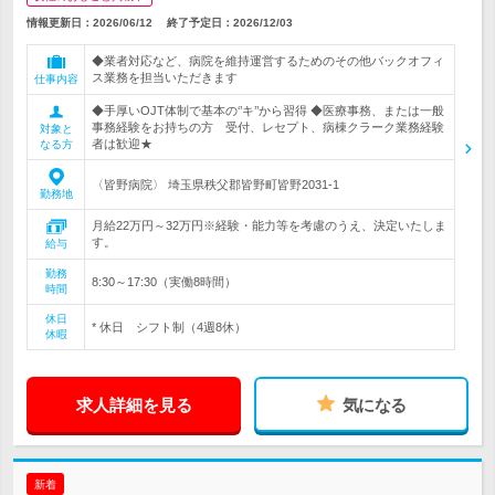
情報更新日：2026/06/12
終了予定日：
2026/12/03
◆業者対応など、病院を維持運営するためのその他バックオフィ
ス業務を担当いただきます
仕事内容
◆手厚いOJT体制で基本の‘’キ’’から習得 ◆医療事務、または一般
事務経験をお持ちの方 受付、レセプト、病棟クラーク業務経験
対象と
者は歓迎★
なる方
〈皆野病院〉 埼玉県秩父郡皆野町皆野2031-1
勤務地
月給22万円～32万円※経験・能力等を考慮のうえ、決定いたしま
す。
給与
勤務
8:30～17:30（実働8時間）
時間
休日
* 休日 シフト制（4週8休）
休暇
求人詳細を見る
気になる
新着