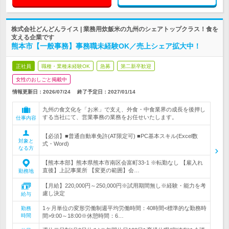
株式会社どんどんライス | 業務用炊飯米の九州のシェアトップクラス！食を
支える企業です
熊本市【一般事務】事務職未経験OK／売上シェア拡大中！
正社員
職種・業種未経験OK
急募
第二新卒歓迎
女性のおしごと掲載中
情報更新日：2026/07/24
終了予定日：
2027/01/14
九州の食文化を「お米」で支え、外食・中食業界の成長を後押し
する当社にて、営業事務の業務をお任せいたします。
仕事内容
【必須】■普通自動車免許(AT限定可) ■PC基本スキル(Excel数
対象と
式・Word)
なる方
【熊本本部】熊本県熊本市南区会富町33-1 ※転勤なし 【雇入れ
直後】上記事業所 【変更の範囲】会…
勤務地
【月給】220,000円～250,000円※試用期間無し※経験・能力を考
慮し決定
給与
1ヶ月単位の変形労働制週平均労働時間：40時間<標準的な勤務時
勤務
時間
間>9:00～18:00※休憩時間：6…