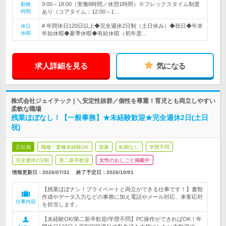
9:00～18:00（実働8時間／休憩1時間）※フレックスタイム制度
勤務
時間
あり（コアタイム：12:00～1…
# 年間休日120日以上◆完全週休2日制（土日休み）◆祝日◆年末
休日
休暇
年始休暇◆夏季休暇◆有給休暇（初年度…
求人詳細を見る
気になる
株式会社ジェイテック | ＼安定性抜群／個性を尊重！育児とも両立しやすい
柔軟な職場
残業ほぼなし！【一般事務】★未経験歓迎★完全週休2日(土日
祝)
正社員
職種・業種未経験OK
急募
転勤なし
学歴不問
完全週休2日制
第二新卒歓迎
女性のおしごと掲載中
情報更新日：2026/07/31
終了予定日：
2026/10/01
【残業ほぼナシ！プライベートと両立ができる仕事です！】書類
作成やデータ入力などの事務に加え電話やメール対応、来客応対
仕事内容
を担当します。
【未経験OK/第二新卒歓迎/学歴不問】PC操作ができればOK！年