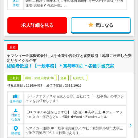
週休二日制(月9日休み)※年間休日108日* 育児休暇(実績有)* 介護
休日
休暇
休暇(実績有)* 有給休暇、…
求人詳細を見る
気になる
新着
ヤマショー金属株式会社 | 大手企業や官公庁と多数取引！地域に根差した安
定リサイクル企業
経験者歓迎！【一般事務】＊賞与年3回 ＊各種手当充実
正社員
職種・業種未経験OK
急募
転勤なし
情報更新日：2026/04/17
終了予定日：
2026/10/15
【バックオフィスから支える◎】当社にて「一般事務」のポジシ
ョンをお任せします！
仕事内容
【PCスキルを活かせます◎】《必須》◆高卒以上 ◆フォーマッ
対象と
トの入力・保存などのご経験 ◆Word・Excelのスキル
なる方
＼マイカー通勤OK！駐車場完備◎／ 本社：愛知県小牧市大字三
ッ渕字西池田195-1 ※転勤はありま…
勤務地