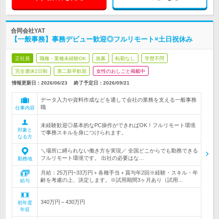
合同会社YAT
【一般事務】事務デビュー歓迎◎フルリモート×土日祝休み
正社員
職種・業種未経験OK
急募
転勤なし
学歴不問
完全週休2日制
第二新卒歓迎
女性のおしごと掲載中
情報更新日：2026/06/23
終了予定日：
2026/09/21
データ入力や資料作成などを通して会社の業務を支える一般事務
職
仕事内容
未経験歓迎◎基本的なPC操作ができればOK！フルリモート環境
対象と
で事務スキルを身につけられます。
なる方
＼場所に縛られない働き方を実現／ 全国どこからでも勤務できる
フルリモート環境です。 出社の必要はな…
勤務地
月給：25万円~33万円＋各種手当＋賞与年2回※経験・スキル・年
齢を考慮の上、決定します。※試用期間3ヶ月あり（試用…
給与
340万円～430万円
初年度
年収