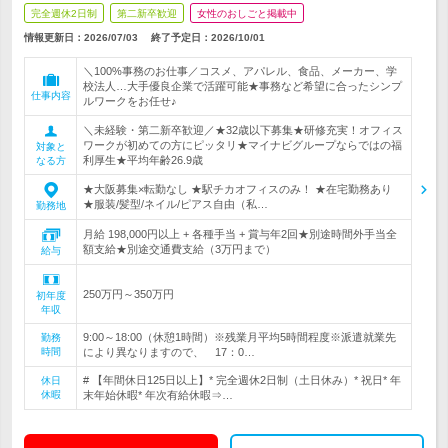
完全週休2日制
第二新卒歓迎
女性のおしごと掲載中
情報更新日：2026/07/03
終了予定日：
2026/10/01
＼100%事務のお仕事／コスメ、アパレル、食品、メーカー、学
校法人…大手優良企業で活躍可能★事務など希望に合ったシンプ
仕事内容
ルワークをお任せ♪
＼未経験・第二新卒歓迎／★32歳以下募集★研修充実！オフィス
ワークが初めての方にピッタリ★マイナビグループならではの福
対象と
利厚生★平均年齢26.9歳
なる方
★大阪募集×転勤なし ★駅チカオフィスのみ！ ★在宅勤務あり
★服装/髪型/ネイル/ピアス自由（私…
勤務地
月給 198,000円以上 + 各種手当 + 賞与年2回★別途時間外手当全
額支給★別途交通費支給（3万円まで）
給与
250万円～350万円
初年度
年収
9:00～18:00（休憩1時間）※残業月平均5時間程度※派遣就業先
勤務
時間
により異なりますので、 17：0…
# 【年間休日125日以上】* 完全週休2日制（土日休み）* 祝日* 年
休日
休暇
末年始休暇* 年次有給休暇⇒…