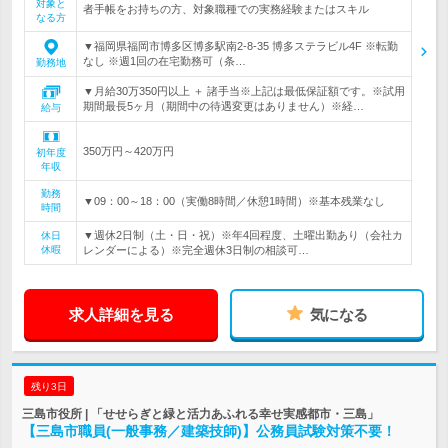
対象と
者手帳をお持ちの方、対象職種での実務経験またはスキル
なる方
▼福岡県福岡市博多区博多駅南2-8-35 博多ステラビル4F ※転勤
なし ※週1回の在宅勤務可（条…
勤務地
▼月給30万350円以上 ＋ 諸手当※上記は最低保証額です。※試用
期間最長5ヶ月（期間中の待遇変更はありません）※経…
給与
350万円～420万円
初年度
年収
勤務
▼09：00～18：00（実働8時間／休憩1時間）※基本残業なし
時間
▼週休2日制（土・日・祝）※年4回程度、土曜出勤あり（会社カ
休日
休暇
レンダーによる）※完全週休3日制の相談可…
求人詳細を見る
気になる
残り3日
三島市役所 | 「せせらぎと緑と活力あふれる幸せ実感都市・三島」
【三島市職員(一般事務／建築技師)】公務員試験対策不要！