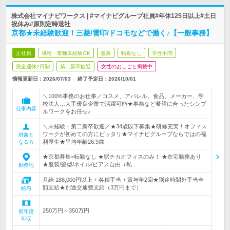
株式会社マイナビワークス | #マイナビグループ社員#年休125日以上#土日
祝休み#原則定時退社
京都★未経験歓迎！三菱/雪印/ドコモなどで働く♪【一般事務】
正社員
職種・業種未経験OK
急募
転勤なし
学歴不問
完全週休2日制
第二新卒歓迎
女性のおしごと掲載中
情報更新日：2026/07/03
終了予定日：
2026/10/01
＼100%事務のお仕事／コスメ、アパレル、食品、メーカー、学
校法人…大手優良企業で活躍可能★事務など希望に合ったシンプ
仕事内容
ルワークをお任せ♪
＼未経験・第二新卒歓迎／★34歳以下募集★研修充実！オフィス
ワークが初めての方にピッタリ★マイナビグループならではの福
対象と
利厚生★平均年齢26.9歳
なる方
★京都募集×転勤なし ★駅チカオフィスのみ！ ★在宅勤務あり
★服装/髪型/ネイル/ピアス自由（私…
勤務地
月給 188,000円以上 + 各種手当 + 賞与年2回★別途時間外手当全
額支給★別途交通費支給（3万円まで）
給与
250万円～350万円
初年度
年収