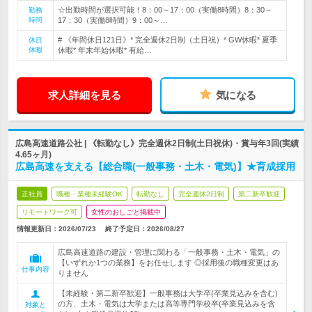
☆出勤時間が選択可能！8：00～17：00（実働8時間）8：30～
勤務
時間
17：30（実働8時間）9：00～…
# 《年間休日121日》* 完全週休2日制（土日祝）* GW休暇* 夏季
休日
休暇
休暇* 年末年始休暇* 有給…
求人詳細を見る
気になる
広島高速道路公社 | 《転勤なし》完全週休2日制(土日祝休)・賞与年3回(実績
4.65ヶ月)
広島高速を支える【総合職(一般事務・土木・電気)】★育成採用
正社員
職種・業種未経験OK
転勤なし
完全週休2日制
第二新卒歓迎
リモートワーク可
女性のおしごと掲載中
情報更新日：2026/07/23
終了予定日：
2026/08/27
広島高速道路の建設・管理に関わる「一般事務・土木・電気」の
【いずれか1つの業務】をお任せします ◎採用後の職種変更はあ
仕事内容
りません
【未経験・第二新卒歓迎】一般事務は大学卒(卒業見込みを含む)
の方、土木・電気は大学または高等専門学校卒(卒業見込みを含
対象と