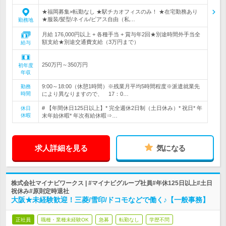
★福岡募集×転勤なし ★駅チカオフィスのみ！ ★在宅勤務あり
★服装/髪型/ネイル/ピアス自由（私…
勤務地
月給 176,000円以上 + 各種手当 + 賞与年2回★別途時間外手当全
額支給★別途交通費支給（3万円まで）
給与
250万円～350万円
初年度
年収
9:00～18:00（休憩1時間）※残業月平均5時間程度※派遣就業先
勤務
時間
により異なりますので、 17：0…
# 【年間休日125日以上】* 完全週休2日制（土日休み）* 祝日* 年
休日
休暇
末年始休暇* 年次有給休暇⇒…
求人詳細を見る
気になる
株式会社マイナビワークス | #マイナビグループ社員#年休125日以上#土日
祝休み#原則定時退社
大阪★未経験歓迎！三菱/雪印/ドコモなどで働く♪【一般事務】
正社員
職種・業種未経験OK
急募
転勤なし
学歴不問