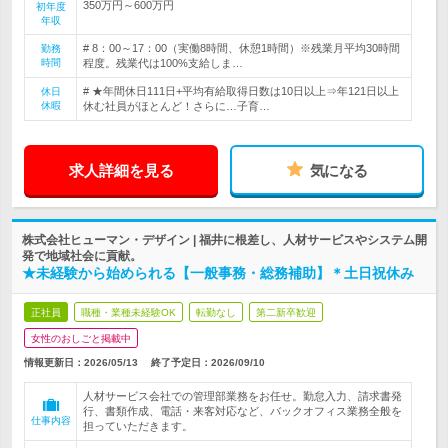
350万円～600万円
初年度
年収
# 8：00～17：00（実働8時間、休憩1時間）※残業月平均30時間
勤務
時間
程度。残業代は100%支給しま…
# ★年間休日111日+平均有給取得日数は10日以上⇒年121日以上
休日
休暇
休む社員がほとんど！さらに…子育…
求人詳細を見る
気になる
株式会社ヒューマン・デザイン | 福井に根差し、人材サービスやシステム開
発で地域社会に貢献。
★未経験から始められる【一般事務・総務補助】＊土日祝休み
正社員
職種・業種未経験OK
転勤なし
第二新卒歓迎
女性のおしごと掲載中
情報更新日：2026/05/13
終了予定日：
2026/09/10
人材サービス会社での管理部業務をお任せ。勤怠入力、請求書発
行、書類作成、電話・来客対応など、バックオフィス業務全般を
仕事内容
担っていただきます。