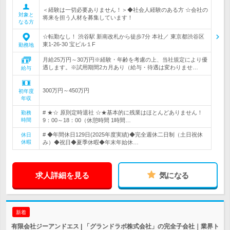
＜経験は一切必要ありません！＞◆社会人経験のある方 ☆会社の
対象と
将来を担う人材を募集しています！
なる方
☆転勤なし！ 渋谷駅 新南改札から徒歩7分 本社／ 東京都渋谷区
東1-26-30 宝ビル１F
勤務地
月給25万円～30万円※経験・年齢を考慮の上、当社規定により優
遇します。※試用期間2カ月あり（給与・待遇は変わりませ…
給与
300万円～450万円
初年度
年収
# ★☆ 原則定時退社 ☆★基本的に残業はほとんどありません！
勤務
時間
9：00～18：00（休憩時間 1時間…
# ◆年間休日129日(2025年度実績)◆完全週休二日制（土日祝休
休日
休暇
み）◆祝日◆夏季休暇◆年末年始休…
求人詳細を見る
気になる
新着
有限会社ジーアンドエス | 「グランドラボ株式会社」の完全子会社｜業界ト