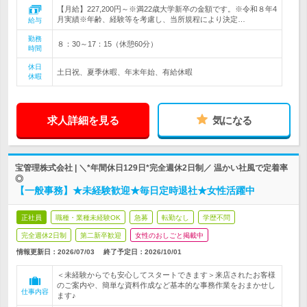
【月給】227,200円～※満22歳大学新卒の金額です。※令和８年4
月実績※年齢、経験等を考慮し、当所規程により決定…
給与
勤務
８：30～17：15（休憩60分）
時間
休日
土日祝、夏季休暇、年末年始、有給休暇
休暇
求人詳細を見る
気になる
宝管理株式会社 | ＼*年間休日129日*完全週休2日制／ 温かい社風で定着率
◎
【一般事務】★未経験歓迎★毎日定時退社★女性活躍中
正社員
職種・業種未経験OK
急募
転勤なし
学歴不問
完全週休2日制
第二新卒歓迎
女性のおしごと掲載中
情報更新日：2026/07/03
終了予定日：
2026/10/01
＜未経験からでも安心してスタートできます＞来店されたお客様
のご案内や、簡単な資料作成など基本的な事務作業をおまかせし
仕事内容
ます♪