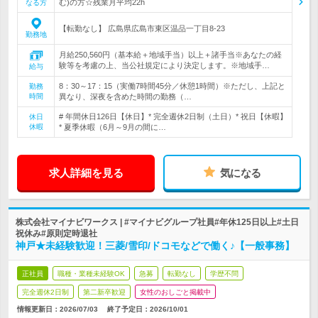
む)の方☆残業月平均22h
なる方
【転勤なし】 広島県広島市東区温品一丁目8-23
勤務地
月給250,560円（基本給＋地域手当）以上＋諸手当※あなたの経
験等を考慮の上、当公社規定により決定します。※地域手…
給与
8：30～17：15（実働7時間45分／休憩1時間）※ただし、上記と
勤務
時間
異なり、深夜を含めた時間の勤務（…
# 年間休日126日【休日】* 完全週休2日制（土日）* 祝日【休暇】
休日
休暇
* 夏季休暇（6月～9月の間に…
求人詳細を見る
気になる
株式会社マイナビワークス | #マイナビグループ社員#年休125日以上#土日
祝休み#原則定時退社
神戸★未経験歓迎！三菱/雪印/ドコモなどで働く♪【一般事務】
正社員
職種・業種未経験OK
急募
転勤なし
学歴不問
完全週休2日制
第二新卒歓迎
女性のおしごと掲載中
情報更新日：2026/07/03
終了予定日：
2026/10/01