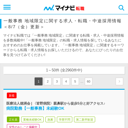
一般事務 地域限定に関する求人・転職・中途採用情報
＜8/7（金）更新＞
マイナビ転職では「一般事務 地域限定」に関連する転職・求人・中途採用情報
を多数掲載中!「一般事務 地域限定」の転職・求人情報を探しているあなたに
おすすめのお仕事を掲載しています。「一般事務 地域限定」に関連するキーワ
ードからも転職・求人情報をお探しいただけるので、あなたにぴったりのお仕
事を見つけてみてください!
1～50件 (全2960件中)
…
1
2
3
4
5
60
新着
医療法人徳洲会 | 〈皆野病院〉親鼻駅から徒歩5分と好アクセス♪
病院勤務【一般事務】未経験OK
正社員
業種未経験OK
急募
学歴不問
第二新卒歓迎
女性のおしごと掲載中