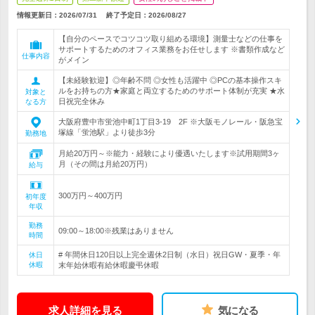
情報更新日：2026/07/31
終了予定日：
2026/08/27
【自分のペースでコツコツ取り組める環境】測量士などの仕事を
サポートするためのオフィス業務をお任せします ※書類作成など
仕事内容
がメイン
【未経験歓迎】◎年齢不問 ◎女性も活躍中 ◎PCの基本操作スキ
ルをお持ちの方★家庭と両立するためのサポート体制が充実 ★水
対象と
日祝完全休み
なる方
大阪府豊中市蛍池中町1丁目3-19 2F ※大阪モノレール・阪急宝
塚線「蛍池駅」より徒歩3分
勤務地
月給20万円～※能力・経験により優遇いたします※試用期間3ヶ
月（その間は月給20万円）
給与
300万円～400万円
初年度
年収
勤務
09:00～18:00※残業はありません
時間
# 年間休日120日以上完全週休2日制（水日）祝日GW・夏季・年
休日
休暇
末年始休暇有給休暇慶弔休暇
求人詳細を見る
気になる