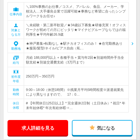
＼100%事務のお仕事／コスメ、アパレル、食品、メーカー、学
校法人…大手優良企業で活躍可能★事務など希望に合ったシンプ
仕事内容
ルワークをお任せ♪
＼未経験・第二新卒歓迎／★34歳以下募集★研修充実！オフィス
ワークが初めての方にピッタリ★マイナビグループならではの福
対象と
利厚生★平均年齢26.9歳
なる方
★神戸募集×転勤なし ★駅チカオフィスのみ！ ★在宅勤務あり
★服装/髪型/ネイル/ピアス自由（私…
勤務地
月給 188,000円以上 + 各種手当 + 賞与年2回★別途時間外手当全
額支給★別途交通費支給（3万円まで）
給与
250万円～350万円
初年度
年収
9:00～18:00（休憩1時間）※残業月平均5時間程度※派遣就業先
勤務
時間
により異なりますので、 17：0…
# 【年間休日125日以上】* 完全週休2日制（土日休み）* 祝日* 年
休日
休暇
末年始休暇* 年次有給休暇⇒…
求人詳細を見る
気になる