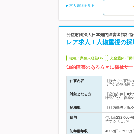
求人詳細を見る
公益財団法人日本知的障害者福祉協会 
レア求人！人物重視の採用
職種・業種未経験OK
完全週休2日制
知的障害のある方々に福祉サー
仕事内容
【協会での事務の
う当会の事務局に
対象となる方
【必須条件】■大
時間30分！夏季
勤務地
【社内勤務／浜松
給与
◎月給232,00
準ずる《モデル…
初年度年収
400万円～500万