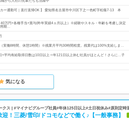
転職から入社の先輩たちも活躍中
カー通勤可｜直行直帰OK 】 愛知県名古屋市中川区下之一色町字松蔭7-13 本
～40万円+各種手当+賞与(昨年実績4ヵ月以上）※経験やスキル・年齢を考慮し決定
用期…
円
：00（実働8時間、休憩1時間）※残業月平均30時間程度。残業代は100%支給しま…
11日+平均有給取得日数は10日以上⇒年121日以上休む社員がほとんど！さらに…子
気になる
クス | #マイナビグループ社員#年休125日以上#土日祝休み#原則定時
迎！三菱/雪印/ドコモなどで働く♪【一般事務】