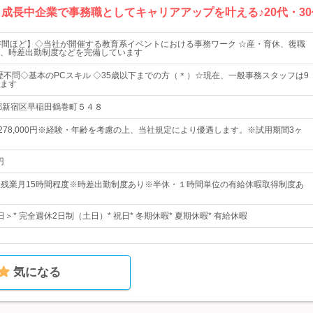
 成長中企業で事務職としてキャリアアップを叶える♪20代・3
時間ほど】◇当社が開催する教育系イベントにおける事務ワーク ☆産・育休、復職
、時差出勤制度などを完備しています
歴不問◇基本のPCスキル ◇35歳以下までの方（＊）☆現在、一般事務スタッフは9
ます
都新宿区早稲田鶴巻町５４８
円～278,000円※経験・年齢を考慮の上、当社規定により優遇します。※試用期間3ヶ
円
00☆残業月15時間程度※時差出勤制度あり※半休・１時間単位の有給休暇取得制度あ
日＞* 完全週休2日制（土日）* 祝日* 冬期休暇* 夏期休暇* 有給休暇
気になる