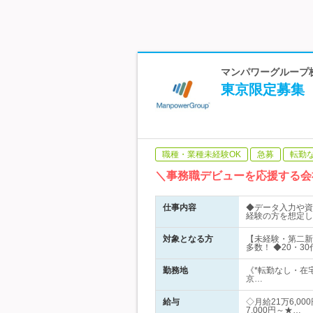
マンパワーグループ株
東京限定募集【
職種・業種未経験OK
急募
転勤
＼事務職デビューを応援する会
仕事内容
◆データ入力や資
経験の方を想定し
対象となる方
【未経験・第二新
多数！ ◆20・
勤務地
《*転勤なし・在
京…
給与
◇月給21万6,
7,000円～★…