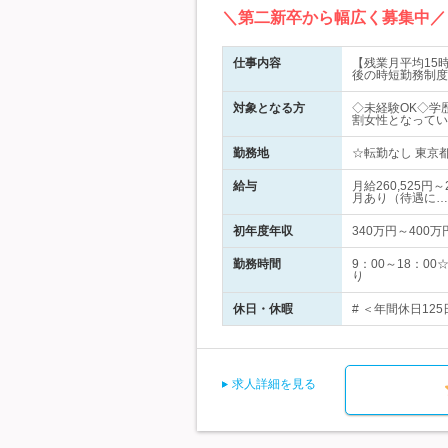
＼第二新卒から幅広く募集中／
仕事内容
【残業月平均15
後の時短勤務制度
対象となる方
◇未経験OK◇学
割女性となってい
勤務地
☆転勤なし 東京
給与
月給260,525
月あり（待遇に…
初年度年収
340万円～400万
勤務時間
9：00～18：
り
休日・休暇
# ＜年間休日125
求人詳細を見る