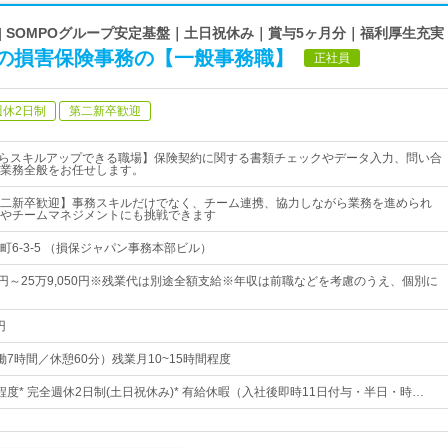
 | SOMPOグループ安定基盤｜土日祝休み｜賞与5ヶ月分｜福利厚生充実
の損害保険事務の【一般事務職】
正社員
週休2日制
第二新卒歓迎
からスキルアップできる職場】保険契約に関する書類チェックやデータ入力、問い合
業務全般をお任せします。
二新卒歓迎】事務スキルだけでなく、チーム連携、協力しながら業務を進められ
やチームマネジメントにも挑戦できます
6-3-5 （損保ジャパン事務本部ビル）
90円～25万9,050円※残業代は別途全額支給※年収は前職などを考慮のうえ、個別に
円
（実働7時間／休憩60分）残業月10~15時間程度
日程度* 完全週休2日制(土日祝休み)* 有給休暇（入社後即時11日付与・半日・時…