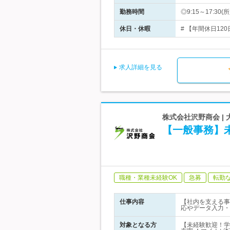
勤務時間
◎9:15～17:3
休日・休暇
# 【年間休日12
求人詳細を見る
株式会社沢野商会 
【一般事務】
職種・業種未経験OK
急募
転勤
仕事内容
【社内を支える事
応やデータ入力・
対象となる方
【未経験歓迎！学