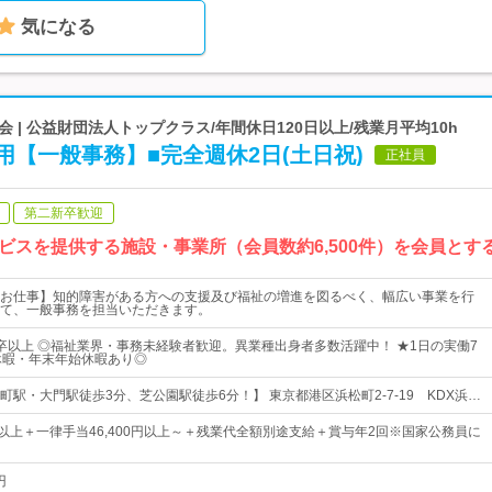
気になる
| 公益財団法人トップクラス/年間休日120日以上/残業月平均10h
【一般事務】■完全週休2日(土日祝)
正社員
第二新卒歓迎
ビスを提供する施設・事業所（会員数約6,500件）を会員とす
お仕事】知的障害がある方への支援及び福祉の増進を図るべく、幅広い事業を行
て、一般事務を担当いただきます。
卒以上 ◎福祉業界・事務未経験者歓迎。異業種出身者多数活躍中！ ★1日の実働7
休暇・年末年始休暇あり◎
町駅・大門駅徒歩3分、芝公園駅徒歩6分！】 東京都港区浜松町2-7-19 KDX浜…
0円以上＋一律手当46,400円以上～＋残業代全額別途支給＋賞与年2回※国家公務員に
円