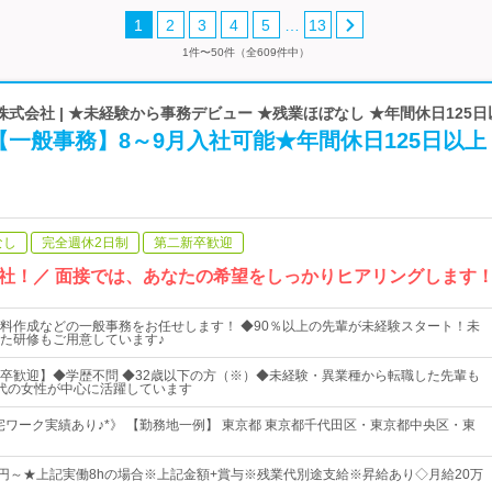
…
1
2
3
4
5
13
1件〜50件（全609件中）
式会社 | ★未経験から事務デビュー ★残業ほぼなし ★年間休日125日
一般事務】8～9月入社可能★年間休日125日以上
なし
完全週休2日制
第二新卒歓迎
社！／ 面接では、あなたの希望をしっかりヒアリングします
料作成などの一般事務をお任せします！ ◆90％以上の先輩が未経験スタート！未
た研修もご用意しています♪
卒歓迎】◆学歴不問 ◆32歳以下の方（※）◆未経験・異業種から転職した先輩も
30代の女性が中心に活躍しています
宅ワーク実績あり♪*》 【勤務地一例】 東京都 東京都千代田区・東京都中央区・東
000円～★上記実働8hの場合※上記金額+賞与※残業代別途支給※昇給あり◇月給20万