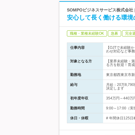
SOMPOビジネスサービス株式会社
安心して長く働ける環境
職種・業種未経験OK
急募
完全
仕事内容
【OJTで未経験
わせ対応など事務
対象となる方
【業界未経験・第
る方を歓迎！育成
勤務地
東京都西東京市新町
給与
月給：20万8,7
決定します
初年度年収
354万円～440万
勤務時間
9:00～17:00
休日・休暇
# 年間休日125