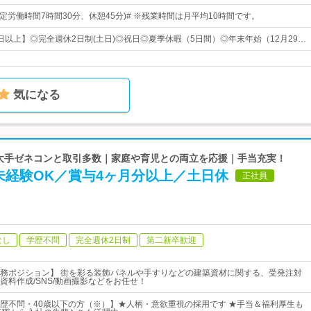
0(所定労働時間7時間30分、休憩45分)# ※残業時間は月平均10時間です。
0日以上】◎完全週休2日制(土日)◎祝日◎夏季休暇（5日間）◎年末年始（12月29…
気になる
| 大手ゼネコンと取引多数｜家庭や育児との両立を応援｜手当充実！
未経験OK／賞与4ヶ月分以上／土日休
正社員
なし
学歴不問
完全週休2日制
第二新卒歓迎
務ポジション】 街を彩る装飾パネルや手すりなどの建築資材に関する、受発注対
資料作成/SNS/動画撮影などをお任せ！
歴不問・40歳以下の方（※）】★人柄・意欲重視の採用です ★手当＆福利厚生も