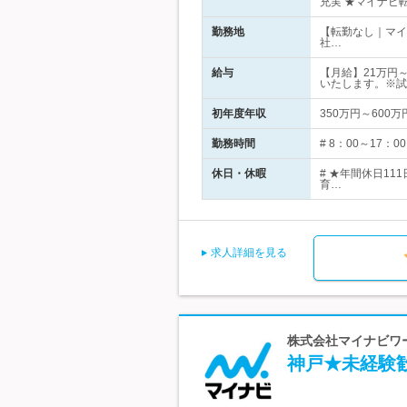
充実 ★マイナビ
勤務地
【転勤なし｜マイ
社…
給与
【月給】21万円
いたします。※試
初年度年収
350万円～600万
勤務時間
# 8：00～17
休日・休暇
# ★年間休日1
育…
求人詳細を見る
株式会社マイナビワー
神戸★未経験歓