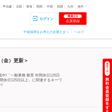
甲信越
北陸
東海
関西
中国
四国
九州
海外
簡単1分
ログイン
会員登録
中途採用をお考えの企業さまへ
ヘルプ
7（金）更新＞
!「一般事務 教育 年間休日125日
間休日125日以上」に関連するキーワ
!