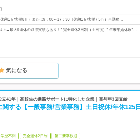
円
0（休憩1ｈ/実働8ｈ）または9：00～17：30（休憩1ｈ/実働7.5ｈ）※勤務…
日以上→最大9連休の取得実績もあり！* 完全週休2日制（土日祝）* 年末年始休暇*…
気になる
 設立41年｜高校生の進路サポートに特化した企業｜賞与年3回支給
関する【一般事務/営業事務】土日祝休/年休125
学歴不問
完全週休2日制
第二新卒歓迎