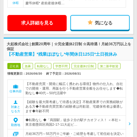
休暇
慶弔休暇* 産前産後休暇…
求人詳細を見る
気になる
大起株式会社 | 創業20周年｜☆完全週休2日制 ☆高待遇！月給36万円以上を
保証
【不動産営業】*残業ほぼなし*年間休日125日*土日祝休み
正社員
急募
転勤なし
学歴不問
完全週休2日制
第二新卒歓迎
情報更新日：2026/06/30
終了予定日：
2026/08/31
【不動産売買・開発に幅広く携われる環境】物件の仕入れ、自社
での開発・運用、再販を行う不動産営業全般をお任せします◆転
仕事内容
勤なし◆40代～50代活躍中
【経験を最大限考慮して待遇を決定】不動産業界での実務経験が
ある方◆不動産売買営業の経験者は尚歓迎、宅建保有者は優遇し
対象と
ます◆年齢不問
なる方
◆転勤なし ◆「両国駅」徒歩２分の駅チカオフィス！ ＜本社＞
東京都墨田区両国2-17-11大起ビ…
勤務地
月給36万円～55万円※ご年齢・ご経歴を考慮して初任給を決定い