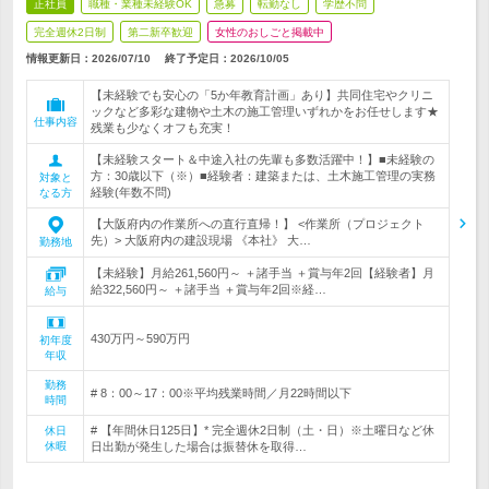
正社員
職種・業種未経験OK
急募
転勤なし
学歴不問
完全週休2日制
第二新卒歓迎
女性のおしごと掲載中
情報更新日：2026/07/10
終了予定日：
2026/10/05
【未経験でも安心の「5か年教育計画」あり】共同住宅やクリニ
ックなど多彩な建物や土木の施工管理いずれかをお任せします★
仕事内容
残業も少なくオフも充実！
【未経験スタート＆中途入社の先輩も多数活躍中！】■未経験の
方：30歳以下（※）■経験者：建築または、土木施工管理の実務
対象と
経験(年数不問)
なる方
【大阪府内の作業所への直行直帰！】 <作業所（プロジェクト
先）> 大阪府内の建設現場 《本社》 大…
勤務地
【未経験】月給261,560円～ ＋諸手当 ＋賞与年2回【経験者】月
給322,560円～ ＋諸手当 ＋賞与年2回※経…
給与
430万円～590万円
初年度
年収
勤務
# 8：00～17：00※平均残業時間／月22時間以下
時間
# 【年間休日125日】* 完全週休2日制（土・日）※土曜日など休
休日
休暇
日出勤が発生した場合は振替休を取得…