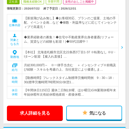
正社員
職種未経験OK
学歴不問
女性のおしごと掲載中
情報更新日：2026/07/22
終了予定日：
2026/12/31
【新規飛び込み無し】◆お客様対応、プランのご提案、土地の手
配、イベント企画…など ◆棟数・利益率などに応じてインセンテ
仕事内容
ィブで高還元！
◆業界経験者の募集！◆住宅や不動産業界出身者優遇(リフォー
対象と
ム、賃貸などの経験も歓迎！)◆50代活躍中！
なる方
【本社】 北海道札幌市北区北22条西3丁目1-37 ※転勤なし ※U・
Iターン歓迎 【雇入れ直後】…
勤務地
月給300,000円～ ※一律手当含む ＋ インセンティブ※前職及
び経験・スキルを考慮の上、当社規定により優遇しま…
給与
【勤務時間】フレックスタイム制標準労働時間例 9：30～18：
勤務
時間
30(標準労働時間7時間30分/休憩1…
【年間休日115日】週休二日制(水曜、ほか曜日)GW夏期休暇年末
休日
休暇
年始休暇年次有給休暇他産前・産後休暇…
求人詳細を見る
気になる