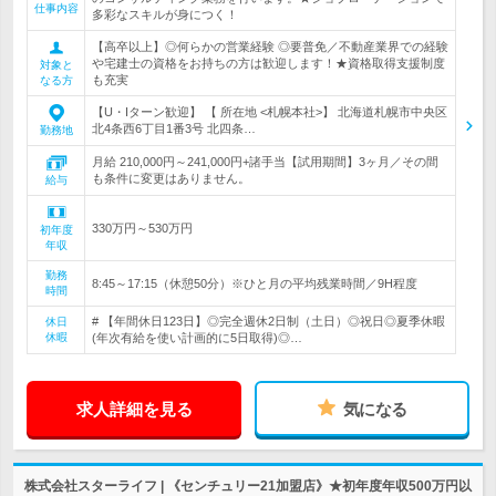
仕事内容
多彩なスキルが身につく！
【高卒以上】◎何らかの営業経験 ◎要普免／不動産業界での経験
や宅建士の資格をお持ちの方は歓迎します！★資格取得支援制度
対象と
も充実
なる方
【U・Iターン歓迎】 【 所在地 <札幌本社>】 北海道札幌市中央区
北4条西6丁目1番3号 北四条…
勤務地
月給 210,000円～241,000円+諸手当【試用期間】3ヶ月／その間
も条件に変更はありません。
給与
330万円～530万円
初年度
年収
勤務
8:45～17:15（休憩50分）※ひと月の平均残業時間／9H程度
時間
# 【年間休日123日】◎完全週休2日制（土日）◎祝日◎夏季休暇
休日
休暇
(年次有給を使い計画的に5日取得)◎…
求人詳細を見る
気になる
株式会社スターライフ | 《センチュリー21加盟店》★初年度年収500万円以