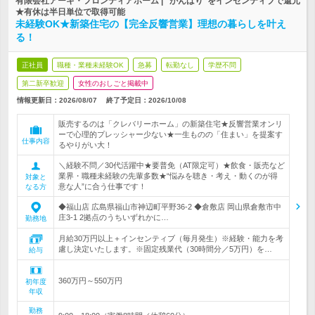
有限会社アーキ・フロンティアホーム | “がんばり”をインセンティブで還元
★有休は半日単位で取得可能
未経験OK★新築住宅の【完全反響営業】理想の暮らしを叶え
る！
正社員
職種・業種未経験OK
急募
転勤なし
学歴不問
第二新卒歓迎
女性のおしごと掲載中
情報更新日：2026/08/07
終了予定日：
2026/10/08
販売するのは「クレバリーホーム」の新築住宅★反響営業オンリ
ーで心理的プレッシャー少ない★一生ものの「住まい」を提案す
仕事内容
るやりがい大！
＼経験不問／30代活躍中★要普免（AT限定可）★飲食・販売など
業界・職種未経験の先輩多数★“悩みを聴き・考え・動くのが得
対象と
意な人”に合う仕事です！
なる方
◆福山店 広島県福山市神辺町平野36-2 ◆倉敷店 岡山県倉敷市中
庄3-1 2拠点のうちいずれかに…
勤務地
月給30万円以上＋インセンティブ（毎月発生）※経験・能力を考
慮し決定いたします。※固定残業代（30時間分／5万円）を…
給与
360万円～550万円
初年度
年収
勤務