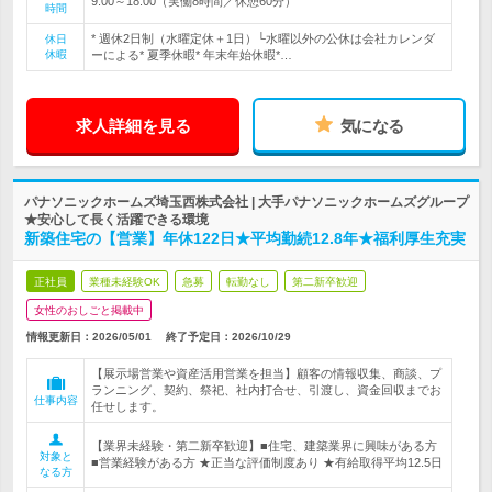
9:00～18:00（実働8時間／休憩60分）
時間
* 週休2日制（水曜定休＋1日）└水曜以外の公休は会社カレンダ
休日
休暇
ーによる* 夏季休暇* 年末年始休暇*…
求人詳細を見る
気になる
パナソニックホームズ埼玉西株式会社 | 大手パナソニックホームズグループ
★安心して長く活躍できる環境
新築住宅の【営業】年休122日★平均勤続12.8年★福利厚生充実
正社員
業種未経験OK
急募
転勤なし
第二新卒歓迎
女性のおしごと掲載中
情報更新日：2026/05/01
終了予定日：
2026/10/29
【展示場営業や資産活用営業を担当】顧客の情報収集、商談、プ
ランニング、契約、祭祀、社内打合せ、引渡し、資金回収までお
仕事内容
任せします。
【業界未経験・第二新卒歓迎】■住宅、建築業界に興味がある方
対象と
■営業経験がある方 ★正当な評価制度あり ★有給取得平均12.5日
なる方