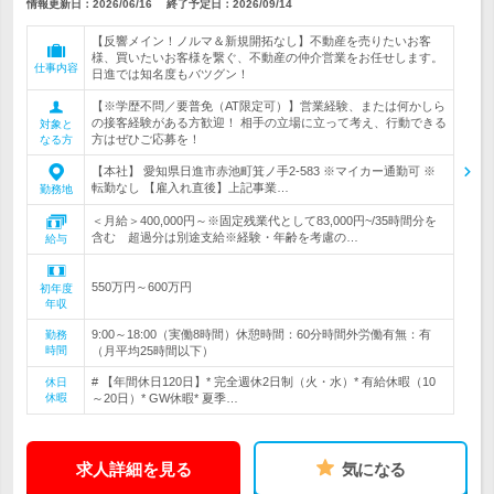
情報更新日：2026/06/16
終了予定日：
2026/09/14
【反響メイン！ノルマ＆新規開拓なし】不動産を売りたいお客
様、買いたいお客様を繋ぐ、不動産の仲介営業をお任せします。
仕事内容
日進では知名度もバツグン！
【※学歴不問／要普免（AT限定可）】営業経験、または何かしら
の接客経験がある方歓迎！ 相手の立場に立って考え、行動できる
対象と
方はぜひご応募を！
なる方
【本社】 愛知県日進市赤池町箕ノ手2-583 ※マイカー通勤可 ※
転勤なし 【雇入れ直後】上記事業…
勤務地
＜月給＞400,000円～※固定残業代として83,000円~/35時間分を
含む 超過分は別途支給※経験・年齢を考慮の…
給与
550万円～600万円
初年度
年収
9:00～18:00（実働8時間）休憩時間：60分時間外労働有無：有
勤務
時間
（月平均25時間以下）
# 【年間休日120日】* 完全週休2日制（火・水）* 有給休暇（10
休日
休暇
～20日）* GW休暇* 夏季…
求人詳細を見る
気になる