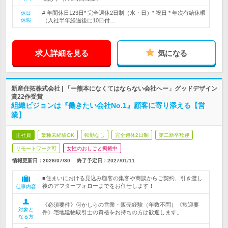
# 年間休日123日* 完全週休2日制（水・日）* 祝日 * 年次有給休暇
休日
休暇
（入社半年経過後に10日付…
求人詳細を見る
気になる
新産住拓株式会社 | 「ー熊本になくてはならない会社へー」グッドデザイン
賞22作受賞
組織ビジョンは『働きたい会社No.1』顧客に寄り添える【営
業】
正社員
業種未経験OK
転勤なし
完全週休2日制
第二新卒歓迎
リモートワーク可
女性のおしごと掲載中
情報更新日：2026/07/30
終了予定日：
2027/01/11
■住まいにおける見込み顧客の集客や商談からご契約、引き渡し
後のアフターフォローまでをお任せします！
仕事内容
《必須要件》何かしらの営業・販売経験（年数不問）《歓迎要
対象と
件》宅地建物取引士の資格をお持ちの方は歓迎します。
なる方