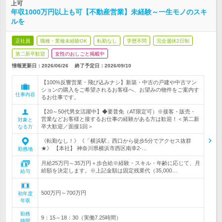
上可
年収1000万円以上も可【不動産営業】未経験～一生モノのスキ
ルを
正社員
職種・業種未経験OK
転勤なし
学歴不問
完全週休2日制
第二新卒歓迎
女性のおしごと掲載中
情報更新日：2026/06/26
終了予定日：
2026/09/10
【100%反響営業・飛び込みナシ】新築・中古の戸建や中古マン
ションの購入をご希望されるお客様へ、お望みの物件をご案内す
仕事内容
るお仕事です。
【20～50代男女活躍中】◆要普免（AT限定可）※接客・販売・
営業などお客様と接するお仕事の経験がある方は歓迎！＜第二新
対象と
卒大歓迎／面接1回＞
なる方
《転勤なし！》《「横浜駅」西口から徒歩5分でアクセス抜群
★》 【本社】 神奈川県横浜市西区南幸2-…
勤務地
月給25万円～35万円＋歩合給※経験・スキル・年齢に応じて、月
給額を決定します。※上記金額は固定残業代（35,000…
給与
500万円～700万円
初年度
年収
勤務
9：15～18：30（実働7.25時間）
時間