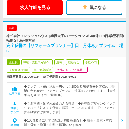
求人詳細を見る
気になる
新着
株式会社フレッシュハウス | 業界大手のアークランズG/年休119日/学歴不問/
転勤なし/研修充実
完全反響の【リフォームプランナー】日・月休み／プライム上場
G
正社員
職種・業種未経験OK
急募
転勤なし
学歴不問
完全週休2日制
第二新卒歓迎
女性のおしごと掲載中
情報更新日：2026/07/24
終了予定日：
2026/10/22
◆テレアポ・飛び込み一切なし！100％反響提案◆お客様のご要
望に合わせたリフォームプランのご提案をお任せします！【資格
仕事内容
手当あり/マイカー通勤OK】
◆学歴不問・業界未経験の方も歓迎！◆住空間デザインやインテ
リアなど『好き』を仕事に活躍したい方は大歓迎！【リフォーム
対象と
営業経験者は優遇します】
なる方
◆100％希望エリアに配属／原則転勤なし◆ 埼玉・東京・神奈
川・愛知・静岡・山梨・福岡の いずれか…
勤務地