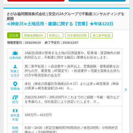
さがみ協同開発株式会社 | 安定のJAグループで不動産コンサルティングを
展開
≪神奈川≫土地活用・建築に関する【営業】★年休123日
正社員
業種未経験OK
転勤なし
完全週休2日制
第二新卒歓迎
情報更新日：2026/06/16
終了予定日：
2026/12/07
JA組合員様が所有する土地の活用提案や、駐車場・賃貸物件の契
約対応など、不動産に関する幅広い業務をお任せします。
仕事内容
第二新卒歓迎！＜必須要件＞高卒以上、営業経験・接客経験をお
持ちの方、要普免（AT限定可）＜歓迎要件＞宅建士資格をお持ち
対象と
の方や取得意欲のある方
なる方
本社（神奈川県藤沢市湘南台5-4-17）または茅ヶ崎営業所（神奈
川県茅ヶ崎市新栄町13-44） ※…
勤務地
月給229,340円～295,020円※これまでのご経験・年齢・能力など
を考慮の上、当社規定により決定いたします。※…
給与
328万円～413万円
初年度
年収
9:30～18:00（所定労働時間7時間30分／休憩1時間）※時間外労
勤務
時間
働あり（月5時間程度）