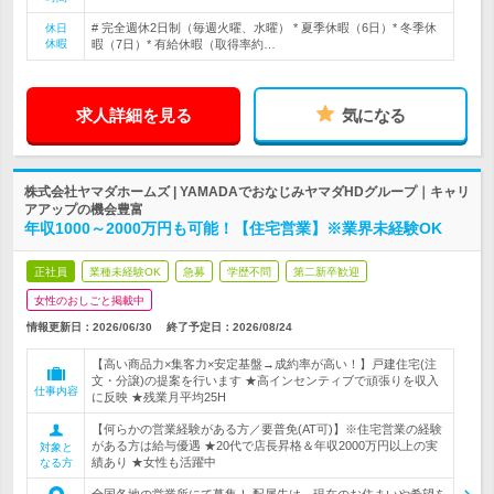
# 完全週休2日制（毎週火曜、水曜） * 夏季休暇（6日）* 冬季休
休日
休暇
暇（7日）* 有給休暇（取得率約…
求人詳細を見る
気になる
株式会社ヤマダホームズ | YAMADAでおなじみヤマダHDグループ｜キャリ
アアップの機会豊富
年収1000～2000万円も可能！【住宅営業】※業界未経験OK
正社員
業種未経験OK
急募
学歴不問
第二新卒歓迎
女性のおしごと掲載中
情報更新日：2026/06/30
終了予定日：
2026/08/24
【高い商品力×集客力×安定基盤→成約率が高い！】戸建住宅(注
文・分譲)の提案を行います ★高インセンティブで頑張りを収入
仕事内容
に反映 ★残業月平均25H
【何らかの営業経験がある方／要普免(AT可)】※住宅営業の経験
がある方は給与優遇 ★20代で店長昇格＆年収2000万円以上の実
対象と
績あり ★女性も活躍中
なる方