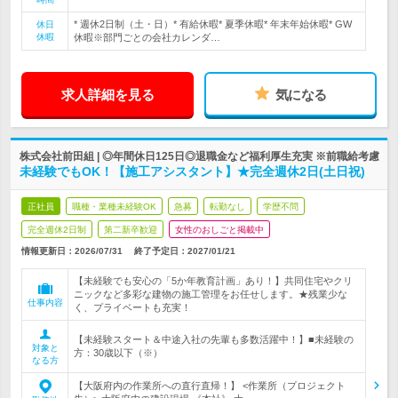
* 週休2日制（土・日）* 有給休暇* 夏季休暇* 年末年始休暇* GW
休日
休暇
休暇※部門ごとの会社カレンダ…
求人詳細を見る
気になる
株式会社前田組 | ◎年間休日125日◎退職金など福利厚生充実 ※前職給考慮
未経験でもOK！【施工アシスタント】★完全週休2日(土日祝)
正社員
職種・業種未経験OK
急募
転勤なし
学歴不問
完全週休2日制
第二新卒歓迎
女性のおしごと掲載中
情報更新日：2026/07/31
終了予定日：
2027/01/21
【未経験でも安心の「5か年教育計画」あり！】共同住宅やクリ
ニックなど多彩な建物の施工管理をお任せします。★残業少な
仕事内容
く、プライベートも充実！
【未経験スタート＆中途入社の先輩も多数活躍中！】■未経験の
対象と
方：30歳以下（※）
なる方
【大阪府内の作業所への直行直帰！】 <作業所（プロジェクト