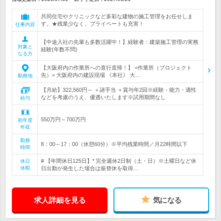
共同住宅やクリニックなど多彩な建物の施工管理をお任せしま
す。★残業少なく、プライベートも充実！
仕事内容
【中途入社の先輩も多数活躍中！】経験者：建築施工管理の実務
対象と
経験(年数不問)
なる方
【大阪府内の作業所への直行直帰！】 <作業所（プロジェクト
先）> 大阪府内の建設現場 《本社》 大…
勤務地
【月給】322,560円～ ＋諸手当 ＋賞与年2回※経験・能力・適性
などを考慮のうえ、優遇いたします※試用期間なし
給与
550万円～700万円
初年度
年収
勤務
8：00～17：00（休憩60分）※平均残業時間／月22時間以下
時間
# 【年間休日125日】* 完全週休2日制（土・日）※土曜日など休
休日
休暇
日出勤が発生した場合は振替休を取得…
求人詳細を見る
気になる