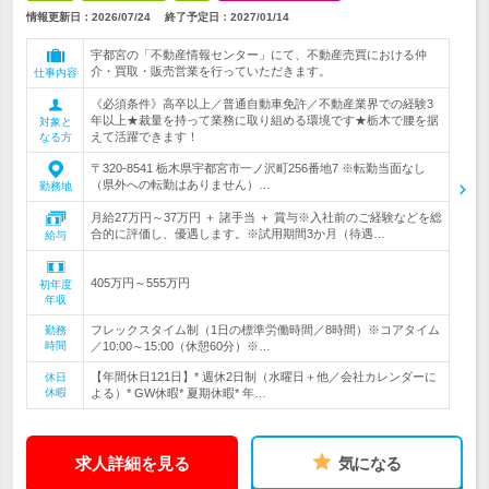
情報更新日：2026/07/24
終了予定日：
2027/01/14
宇都宮の「不動産情報センター」にて、不動産売買における仲
介・買取・販売営業を行っていただきます。
仕事内容
《必須条件》高卒以上／普通自動車免許／不動産業界での経験3
年以上★裁量を持って業務に取り組める環境です★栃木で腰を据
対象と
えて活躍できます！
なる方
〒320-8541 栃木県宇都宮市一ノ沢町256番地7 ※転勤当面なし
（県外への転勤はありません）…
勤務地
月給27万円～37万円 ＋ 諸手当 ＋ 賞与※入社前のご経験などを総
合的に評価し、優遇します。※試用期間3か月（待遇…
給与
405万円～555万円
初年度
年収
フレックスタイム制（1日の標準労働時間／8時間）※コアタイム
勤務
時間
／10:00～15:00（休憩60分）※…
【年間休日121日】* 週休2日制（水曜日＋他／会社カレンダーに
休日
休暇
よる）* GW休暇* 夏期休暇* 年…
求人詳細を見る
気になる