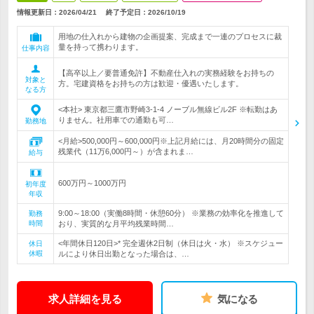
情報更新日：2026/04/21
終了予定日：
2026/10/19
用地の仕入れから建物の企画提案、完成まで一連のプロセスに裁
量を持って携わります。
仕事内容
【高卒以上／要普通免許】不動産仕入れの実務経験をお持ちの
対象と
方。宅建資格をお持ちの方は歓迎・優遇いたします。
なる方
<本社> 東京都三鷹市野崎3-1-4 ノーブル無線ビル2F ※転勤はあ
りません。社用車での通勤も可…
勤務地
<月給>500,000円～600,000円※上記月給には、月20時間分の固定
残業代（11万6,000円～）が含まれま…
給与
600万円～1000万円
初年度
年収
9:00～18:00（実働8時間・休憩60分） ※業務の効率化を推進して
勤務
時間
おり、実質的な月平均残業時間…
<年間休日120日>* 完全週休2日制（休日は火・水） ※スケジュー
休日
休暇
ルにより休日出勤となった場合は、…
求人詳細を見る
気になる