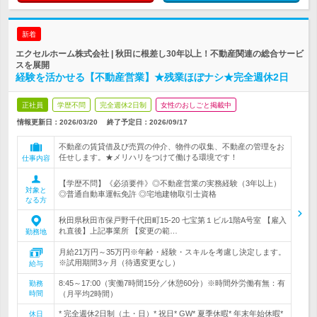
新着
エクセルホーム株式会社 | 秋田に根差し30年以上！不動産関連の総合サービ
スを展開
経験を活かせる【不動産営業】★残業ほぼナシ★完全週休2日
正社員
学歴不問
完全週休2日制
女性のおしごと掲載中
情報更新日：2026/03/20
終了予定日：
2026/09/17
不動産の賃貸借及び売買の仲介、物件の収集、不動産の管理をお
任せします。★メリハリをつけて働ける環境です！
仕事内容
【学歴不問】《必須要件》◎不動産営業の実務経験（3年以上）
対象と
◎普通自動車運転免許 ◎宅地建物取引士資格
なる方
秋田県秋田市保戸野千代田町15-20 七宝第１ビル1階A号室 【雇入
れ直後】上記事業所 【変更の範…
勤務地
月給21万円～35万円※年齢・経験・スキルを考慮し決定します。
※試用期間3ヶ月（待遇変更なし）
給与
8:45～17:00（実働7時間15分／休憩60分）※時間外労働有無：有
勤務
時間
（月平均2時間）
* 完全週休2日制（土・日）* 祝日* GW* 夏季休暇* 年末年始休暇*
休日