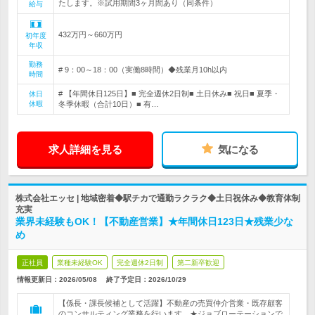
たします。※試用期間3ヶ月間あり（同条件）
給与
432万円～660万円
初年度
年収
勤務
# 9：00～18：00（実働8時間）◆残業月10h以内
時間
# 【年間休日125日】■ 完全週休2日制■ 土日休み■ 祝日■ 夏季・
休日
休暇
冬季休暇（合計10日）■ 有…
求人詳細を見る
気になる
株式会社エッセ | 地域密着◆駅チカで通勤ラクラク◆土日祝休み◆教育体制
充実
業界未経験もOK！【不動産営業】★年間休日123日★残業少な
め
正社員
業種未経験OK
完全週休2日制
第二新卒歓迎
情報更新日：2026/05/08
終了予定日：
2026/10/29
【係長・課長候補として活躍】不動産の売買仲介営業・既存顧客
のコンサルティング業務を行います。★ジョブローテーションで