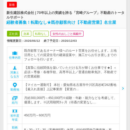
新着
新生建設株式会社 | 70年以上の実績を誇る「宮崎グループ」不動産のトータ
ルサポート
経験者募集！転勤なし★既存顧客向け【不動産営業】名古屋
正社員
急募
転勤なし
女性のおしごと掲載中
情報更新日：2026/06/12
終了予定日：
2026/12/03
既存顧客であるオーナー様へのルート営業をお任せします。土地
活用としての賃貸住宅の建築提案や、施工からお引き渡しまでの
仕事内容
フォローを行います。
【真摯に信頼関係を築いていただける方が輝くお仕事です★】＜
必須＞専修・各種学校、高専卒以上／普通自動車免許、不動産で
対象と
の営業経験
なる方
【マイカー通勤可】 本社：愛知県名古屋市中川区高杉町262番地
【雇入れ直後】上記事業所 【変更の…
勤務地
月給300,000円～450,000円※経験・年齢・能力などを考慮して、
優遇します。※試用期間3ヶ月（待遇の変更なし…
給与
450万円～600万円
初年度
年収
勤務
8：30～17：30（実働8時間）休憩：60分時間外労働有無：有