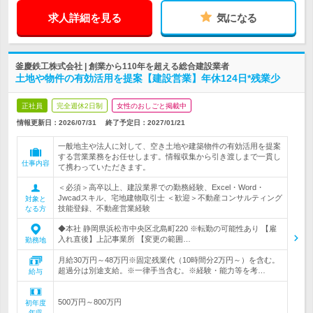
求人詳細を見る
気になる
釜慶鉄工株式会社 | 創業から110年を超える総合建設業者
土地や物件の有効活用を提案【建設営業】年休124日*残業少
正社員
完全週休2日制
女性のおしごと掲載中
情報更新日：2026/07/31
終了予定日：
2027/01/21
一般地主や法人に対して、空き土地や建築物件の有効活用を提案
する営業業務をお任せします。情報収集から引き渡しまで一貫し
仕事内容
て携わっていただきます。
＜必須＞高卒以上、建設業界での勤務経験、Excel・Word・
Jwcadスキル、宅地建物取引士 ＜歓迎＞不動産コンサルティング
対象と
技能登録、不動産営業経験
なる方
◆本社 静岡県浜松市中央区北島町220 ※転勤の可能性あり 【雇
入れ直後】上記事業所 【変更の範囲…
勤務地
月給30万円～48万円※固定残業代（10時間分2万円～）を含む。
超過分は別途支給。※一律手当含む。※経験・能力等を考…
給与
500万円～800万円
初年度
年収