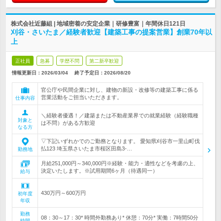
株式会社近藤組 | 地域密着の安定企業｜研修豊富｜年間休日121日
刈谷・さいたま／経験者歓迎【建築工事の提案営業】創業70年以
上
正社員
急募
学歴不問
第二新卒歓迎
情報更新日：2026/03/04
終了予定日：
2026/08/20
官公庁や民間企業に対し、建物の新設・改修等の建築工事に係る
営業活動をご担当いただきます。
仕事内容
＼経験者優遇！／建築または不動産業界での就業経験（経験職種
対象と
は不問）がある方歓迎
なる方
▽下記いずれかでのご勤務となります。 愛知県刈谷市一里山町伐
払123 埼玉県さいたま市桜区田島3-…
勤務地
月給251,000円～340,000円※経験・能力・適性などを考慮の上、
決定いたします。※試用期間6ヶ月（待遇同一）
給与
430万円～600万円
初年度
年収
勤務
08：30～17：30* 時間外勤務あり* 休憩：70分* 実働：7時間50分
時間