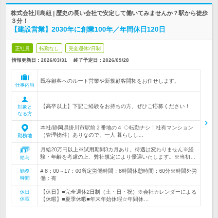
株式会社川島組 | 歴史の長い会社で安定して働いてみませんか？駅から徒歩
３分！
【建設営業】2030年に創業100年／年間休日120日
正社員
転勤なし
完全週休2日制
情報更新日：2026/03/31
終了予定日：
2026/09/28
既存顧客へのルート営業や新規顧客開拓をお任せします。
仕事内容
【高卒以上】下記ご経験をお持ちの方、ぜひご応募ください！
対象と
なる方
本社/静岡県掛川市駅前２番地の４ ◇転勤ナシ！社有マンション
（管理物件）ありなので、一人 暮らしし…
勤務地
月給20万円以上※試用期間3カ月あり。待遇は変わりません※経
験・年齢を考慮の上、弊社規定により優遇いたします。※当初…
給与
# 8：00～17：00所定労働時間：8時間休憩時間：60分※時間外労
勤務
時間
働：有
【休日】■完全週休2日制（土・日・祝）※会社カレンダーによる
休日
休暇
【休暇】■夏季休暇■年末年始休暇☆年間休…