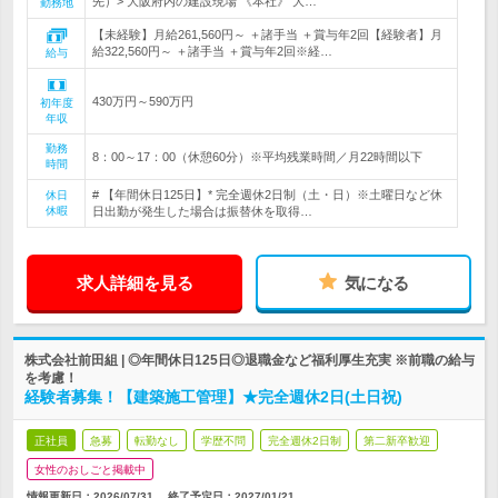
先）> 大阪府内の建設現場 《本社》 大…
勤務地
【未経験】月給261,560円～ ＋諸手当 ＋賞与年2回【経験者】月
給322,560円～ ＋諸手当 ＋賞与年2回※経…
給与
430万円～590万円
初年度
年収
勤務
8：00～17：00（休憩60分）※平均残業時間／月22時間以下
時間
# 【年間休日125日】* 完全週休2日制（土・日）※土曜日など休
休日
休暇
日出勤が発生した場合は振替休を取得…
求人詳細を見る
気になる
株式会社前田組 | ◎年間休日125日◎退職金など福利厚生充実 ※前職の給与
を考慮！
経験者募集！【建築施工管理】★完全週休2日(土日祝)
正社員
急募
転勤なし
学歴不問
完全週休2日制
第二新卒歓迎
女性のおしごと掲載中
情報更新日：2026/07/31
終了予定日：
2027/01/21