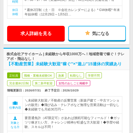
時間
* 週休2日制（土・日 ※会社カレンダーによる）* GW休暇* 年末
休日
休暇
年始休暇（12月29日～1月5日…
求人詳細を見る
気になる
株式会社アサイホーム | 未経験から年収1000万へ！地域密着で稼ぐ！テレ
アポ・飛込なし！
【不動産営業】未経験大歓迎”稼ぐ”×”遊ぶ”15連休の実績あり
正社員
職種・業種未経験OK
急募
転勤なし
学歴不問
完全週休2日制
第二新卒歓迎
女性のおしごと掲載中
情報更新日：2026/07/31
終了予定日：
2026/10/29
＼未経験大歓迎／不動産の反響営業（新築戸建て・中古マンショ
ンの販売）◆飛び込み・テレアポなど無理な営業活動は一切なし
仕事内容
◆未経験でも月給30万円～
要普通免許（AT限定可）があれば挑戦可能なフィールド！◆ガッ
ツリ稼ぎたい方、チャレンジ精神が旺盛な方大歓迎！◆学歴や経
対象と
験、スキルは不問！
なる方