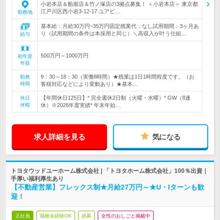
小岩本店＆船堀店＆竹ノ塚店の3拠点募集！ ＜小岩本店＞ 東京都
江戸川区西小岩3-12-17 ユアビ…
勤務地
基本給：月給30万円~35万円固定残業代：なし試用期間：3ヶ月あ
り（試用期間の条件は本採用と同じ）＼高収入が叶う仕組…
給与
500万円～1000万円
初年度
年収
9：30～18：30（実働8時間）★残業は1日1時間程度です。（お
勤務
時間
客様対応などにより変動あり）★基本…
【年間休日125日】* 完全週休2日制（火曜・水曜）* GW（8連
休日
休暇
休）※2026年度実績* 年末年始…
求人詳細を見る
気になる
トヨタウッドユーホーム株式会社 | 「トヨタホーム株式会社」100％出資｜
手厚い福利厚生あり
【不動産営業】フレックス制★月給27万円～★U・Iターンも歓
迎！
正社員
職種未経験OK
急募
女性のおしごと掲載中