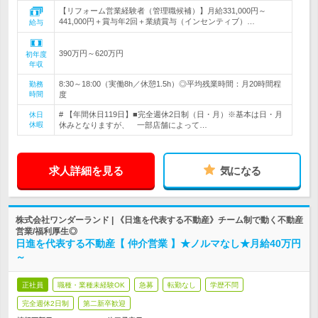
【リフォーム営業経験者（管理職候補）】月給331,000円～
441,000円＋賞与年2回＋業績賞与（インセンティブ）…
給与
390万円～620万円
初年度
年収
8:30～18:00（実働8h／休憩1.5h）◎平均残業時間：月20時間程
勤務
時間
度
# 【年間休日119日】■完全週休2日制（日・月）※基本は日・月
休日
休暇
休みとなりますが、 一部店舗によって…
求人詳細を見る
気になる
株式会社ワンダーランド | 《日進を代表する不動産》チーム制で動く不動産
営業/福利厚生◎
日進を代表する不動産【 仲介営業 】★ノルマなし★月給40万円
～
正社員
職種・業種未経験OK
急募
転勤なし
学歴不問
完全週休2日制
第二新卒歓迎