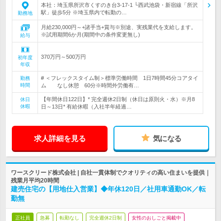
本社：埼玉県所沢市くすのき台3-17-1 └西武池袋・新宿線「所沢
駅」徒歩5分 ※埼玉県内で転勤の…
勤務地
月給230,000円～+諸手当+賞与※別途、実残業代を支給します。
※試用期間6か月(期間中の条件変更無し)
給与
370万円～500万円
初年度
年収
# ＜フレックスタイム制＞標準労働時間 1日7時間45分コアタイ
勤務
時間
ム なし休憩 60分※時間外労働有…
【年間休日122日】* 完全週休2日制（休日は原則火・水）※月8
休日
休暇
日～13日* 有給休暇（入社半年経過…
求人詳細を見る
気になる
ワースクリード株式会社 | 自社一貫体制でクオリティの高い住まいを提供｜
残業月平均20時間
建売住宅の【用地仕入営業】◆年休120日／社用車通勤OK／転
勤無
正社員
急募
転勤なし
完全週休2日制
女性のおしごと掲載中