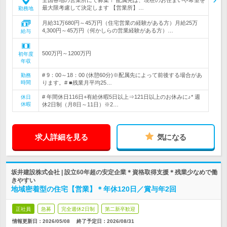
全国各地の営業所にて募集！ 配属先は、現在のお住まいや希望を
最大限考慮して決定します 【営業所】…
勤務地
月給31万680円～45万円（住宅営業の経験がある方）月給25万
4,300円～45万円（何かしらの営業経験がある方）…
給与
500万円～1200万円
初年度
年収
# 9：00～18：00 (休憩60分)※配属先によって前後する場合があ
勤務
時間
ります。# ■残業月平均25…
# 年間休日116日+有給休暇5日以上⇒121日以上のお休みに♪* 週
休日
休暇
休2日制（月8日～11日）※2…
求人詳細を見る
気になる
坂井建設株式会社 | 設立60年超の安定企業＊資格取得支援＊残業少なめで働
きやすい
地域密着型の住宅【営業】＊年休120日／賞与年2回
正社員
急募
完全週休2日制
第二新卒歓迎
情報更新日：2026/05/08
終了予定日：
2026/08/31