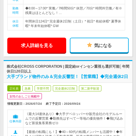
◆8:00～17:00* 実働／7時間50分* 休憩／70分* 時間外労働／有※
勤務
時間
残業はほとんどなし！…
年間休日124日* 完全週休2日制（土日）* 祝日* 有給休暇* 夏季休
休日
休暇
暇* 年末年始休暇* GW
求人詳細を見る
気になる
株式会社CROSS CORPORATION | 固定給orインセン重視も選択可能│年間
休日120日以上
大手ブランド物件のみ＆完全反響型！【営業職】◆完全週休2日
正社員
急募
学歴不問
完全週休2日制
第二新卒歓迎
女性のおしごと掲載中
情報更新日：2026/07/24
終了予定日：
2026/09/24
《最大14連休あり》◆大手デベロッパーや販売会社のモデルルー
ムでの反響営業 ◆勤務先はすべて一等地の優良物件！◆飛び込み
仕事内容
など新規集客業務ゼロ
【最後の転職にも！】◆40～60代の転職メンバーも活躍中！◆年