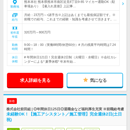
熊本本社 熊本県熊本市南区近見8丁目9-85 マイカー通勤OK（駐
車場あり） 【雇入れ直後】上記事…
勤務地
月給：23万円～+諸手当※上記はあくまでも最低保証額です。※
前職での給与、これまでの経験・知識を考慮させて頂きます。…
給与
320万円～800万円
初年度
年収
9:00～18：00（実働8時間/休憩60分）# 月の残業平均時間は7.24
勤務
時間
時間！
# 年間休日121日！完全週休2日制（火曜日・水曜日）※会社カレ
休日
休暇
ンダーによる* 夏季休暇* 年末年始…
求人詳細を見る
気になる
新着
株式会社前田組 | ◎年間休日125日◎退職金など福利厚生充実 ※前職給考慮
未経験OK！【施工アシスタント／施工管理】完全週休2日(土日
祝)