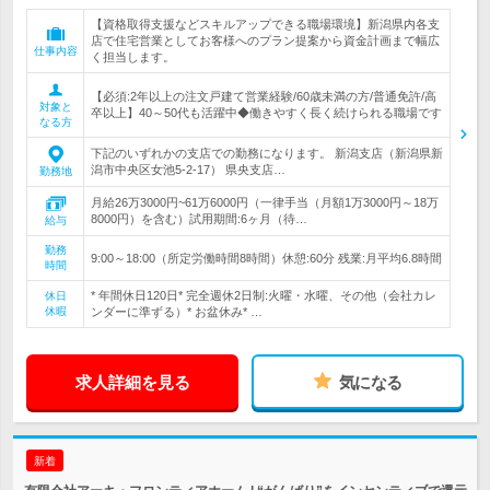
【資格取得支援などスキルアップできる職場環境】新潟県内各支
店で住宅営業としてお客様へのプラン提案から資金計画まで幅広
仕事内容
く担当します。
【必須:2年以上の注文戸建て営業経験/60歳未満の方/普通免許/高
対象と
卒以上】40～50代も活躍中◆働きやすく長く続けられる職場です
なる方
下記のいずれかの支店での勤務になります。 新潟支店（新潟県新
潟市中央区女池5-2-17） 県央支店…
勤務地
月給26万3000円~61万6000円（一律手当（月額1万3000円～18万
8000円）を含む）試用期間:6ヶ月（待…
給与
勤務
9:00～18:00（所定労働時間8時間）休憩:60分 残業:月平均6.8時間
時間
* 年間休日120日* 完全週休2日制:火曜・水曜、その他（会社カレ
休日
休暇
ンダーに準ずる）* お盆休み* …
求人詳細を見る
気になる
新着