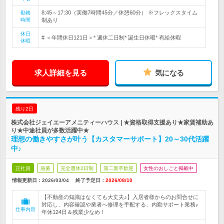
8:45～17:30（実働7時間45分／休憩60分） ※フレックスタイム
勤務
時間
制あり
休日
# ＜年間休日121日＞* 週休二日制* 誕生日休暇* 有給休暇
休暇
求人詳細を見る
気になる
残り2日
株式会社ジェイエーアメニティーハウス | ★資格取得支援あり★家賃補助あ
り★中途社員が多数活躍中★
理想の働きやすさが叶う【カスタマーサポート】20～30代活躍
中♪
正社員
急募
完全週休2日制
第二新卒歓迎
女性のおしごと掲載中
情報更新日：2026/03/04
終了予定日：
2026/08/10
【不動産の知識はなくても大丈夫♪】入居者様からのお問合せに
対応し、内容確認や業者へ修理を手配する、内勤サポート業務♪
仕事内容
年休124日＆残業少なめ！