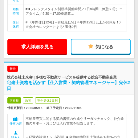
年収
# ■フレックスタイム制標準労働時間／1日8時間（休憩60分）コ
勤務
時間
アタイム／9:30～17:00※清算…
# 《年間休日124日＋有給最低5日⇒年間129日以上がお休み！》
休日
休暇
※会社カレンダーによる* 週休2日…
求人詳細を見る
気になる
新着
株式会社未来舎 | 多様な不動産サービスを提供する総合不動産企業
宅建士資格を活かす【仕入営業・契約管理マネージャー】完休2
日
正社員
急募
完全週休2日制
情報更新日：2026/05/15
終了予定日：
2026/11/05
不動産売買に関する契約書類の作成やリーガルチェック、仲介業
務のサポートおよび仕入れ営業を担当します。
仕事内容
＜経験者歓迎！＞《必須》■ 宅地建物取引士資格をお持ちの方
対象と