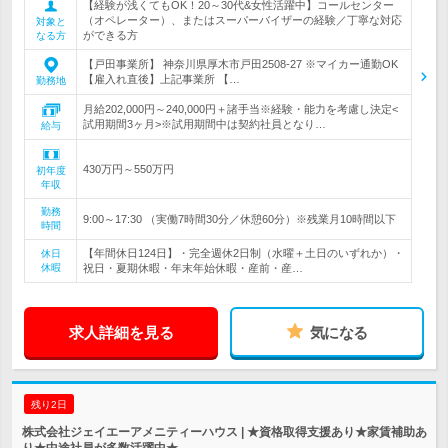
【経験が浅くてもOK！20～30代&女性活躍中】コールセンター
（オペレーター）、またはスーパーバイザーの経験／丁寧な対応
対象と
ができる方
なる方
【戸田事業所】 神奈川県厚木市戸田2508-27 ※マイカー通勤OK
【雇入れ直後】上記事業所 【…
勤務地
月給202,000円～240,000円＋諸手当※経験・能力を考慮し決定<
試用期間3ヶ月>※試用期間中は契約社員となり…
給与
430万円～550万円
初年度
年収
勤務
9:00～17:30 （実働7時間30分／休憩60分）※残業月10時間以下
時間
【年間休日124日】・完全週休2日制（水曜＋土日のいずれか）・
休日
休暇
祝日・夏期休暇・年末年始休暇・産前・産…
求人詳細を見る
気になる
残り2日
株式会社ジェイエーアメニティーハウス | ★資格取得支援あり★家賃補助あ