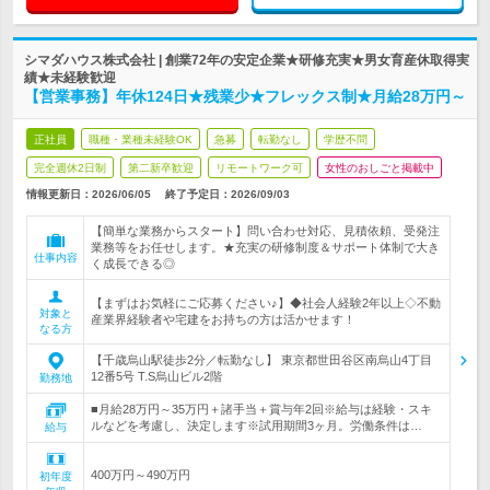
シマダハウス株式会社 | 創業72年の安定企業★研修充実★男女育産休取得実
績★未経験歓迎
【営業事務】年休124日★残業少★フレックス制★月給28万円～
正社員
職種・業種未経験OK
急募
転勤なし
学歴不問
完全週休2日制
第二新卒歓迎
リモートワーク可
女性のおしごと掲載中
情報更新日：2026/06/05
終了予定日：
2026/09/03
【簡単な業務からスタート】問い合わせ対応、見積依頼、受発注
業務等をお任せします。★充実の研修制度＆サポート体制で大き
仕事内容
く成長できる◎
【まずはお気軽にご応募ください♪】◆社会人経験2年以上◇不動
対象と
産業界経験者や宅建をお持ちの方は活かせます！
なる方
【千歳烏山駅徒歩2分／転勤なし】 東京都世田谷区南烏山4丁目
12番5号 T.S烏山ビル2階
勤務地
■月給28万円～35万円＋諸手当＋賞与年2回※給与は経験・スキ
ルなどを考慮し、決定します※試用期間3ヶ月。労働条件は…
給与
400万円～490万円
初年度