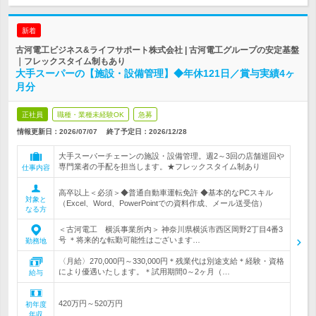
新着
古河電工ビジネス&ライフサポート株式会社 | 古河電工グループの安定基盤
｜フレックスタイム制もあり
大手スーパーの【施設・設備管理】◆年休121日／賞与実績4ヶ
月分
正社員
職種・業種未経験OK
急募
情報更新日：2026/07/07
終了予定日：
2026/12/28
大手スーパーチェーンの施設・設備管理。週2～3回の店舗巡回や
専門業者の手配を担当します。★フレックスタイム制あり
仕事内容
高卒以上＜必須＞◆普通自動車運転免許 ◆基本的なPCスキル
対象と
（Excel、Word、PowerPointでの資料作成、メール送受信）
なる方
＜古河電工 横浜事業所内＞ 神奈川県横浜市西区岡野2丁目4番3
号 ＊将来的な転勤可能性はございます…
勤務地
〈月給〉270,000円～330,000円＊残業代は別途支給＊経験・資格
により優遇いたします。＊試用期間0～2ヶ月（…
給与
420万円～520万円
初年度
年収