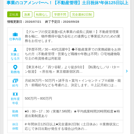
事業のコアメンバーへ！【不動産管理】土日祝休*年休125日以上
正社員
急募
転勤なし
学歴不問
完全週休2日制
情報更新日：2026/07/21
終了予定日：
2026/09/28
【グループの安定基盤×拡大事業の成長に貢献！】不動産管理業
務を軸に、物件獲得や協力会社との連携など事業拡大のための業
仕事内容
務をお任せします。
【学歴不問／30～40代活躍中】◆不動産業界での実務経験をお持
ちの方（不動産管理・営業など職種や年数は不問）◎宅地建物取
対象と
引士の有資格者は尚歓迎
なる方
【東京本社／「四ツ谷駅」より徒歩5分】 【転勤なし／U・Iター
ン歓迎】 ＜所在地＞ 東京都新宿区四…
勤務地
月給36万円～50万円＋諸手当＋賞与＋インセンティブ※経験・能
力・前職給与などを考慮の上、決定します。※上記月給には…
給与
500万円～800万円
初年度
年収
■9：00～17：30（実働7.5時間）★平均残業時間20時間程度★時
勤務
時間
差出勤制度あり
# 年間休日125日以上■完全週休2日制（土日休み）※業務状況に
休日
休暇
応じて休日出勤が発生する場合は代休の…