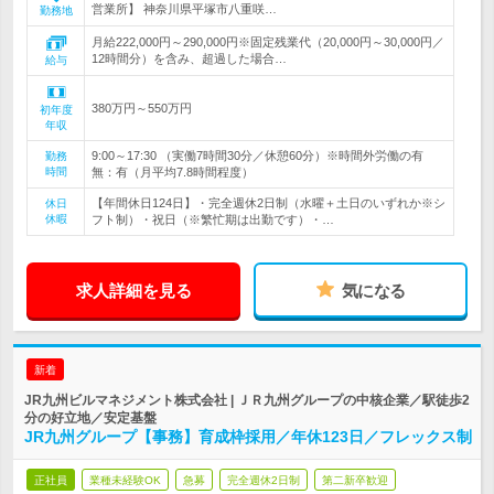
営業所】 神奈川県平塚市八重咲…
勤務地
月給222,000円～290,000円※固定残業代（20,000円～30,000円／
12時間分）を含み、超過した場合…
給与
380万円～550万円
初年度
年収
9:00～17:30 （実働7時間30分／休憩60分）※時間外労働の有
勤務
時間
無：有（月平均7.8時間程度）
【年間休日124日】・完全週休2日制（水曜＋土日のいずれか※シ
休日
休暇
フト制）・祝日（※繁忙期は出勤です）・…
求人詳細を見る
気になる
新着
JR九州ビルマネジメント株式会社 | ＪＲ九州グループの中核企業／駅徒歩2
分の好立地／安定基盤
JR九州グループ【事務】育成枠採用／年休123日／フレックス制
正社員
業種未経験OK
急募
完全週休2日制
第二新卒歓迎