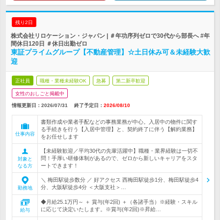
残り2日
株式会社リロケーション・ジャパン | ＃年功序列ゼロで30代から部長へ #年
間休日120日 ＃休日出勤ゼロ
東証プライムグループ【不動産管理】☆土日休み可＆未経験大歓
迎
正社員
職種・業種未経験OK
急募
第二新卒歓迎
女性のおしごと掲載中
情報更新日：2026/07/31
終了予定日：
2026/08/10
書類作成や業者手配などの事務業務が中心。入居中の物件に関す
る手続きを行う【入居中管理】と、契約終了に伴う【解約業務】
仕事内容
をお任せします
【未経験歓迎／平均30代の先輩活躍中】職種・業界経験は一切不
問！手厚い研修体制があるので、ゼロから新しいキャリアをスタ
対象と
ートできます！
なる方
＼ 梅田駅徒歩数分 ／ 好アクセス 西梅田駅徒歩1分、梅田駅徒歩4
分、大阪駅徒歩4分 ＜大阪支社＞…
勤務地
◆月給25.1万円～ ＋ 賞与(年2回) ＋（各諸手当）※経験・スキル
に応じて決定いたします。※賞与(年2回)※昇給…
給与