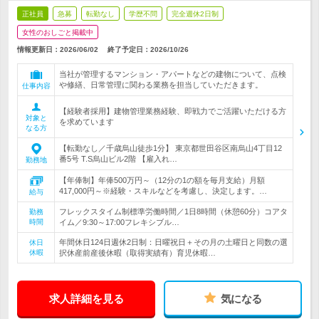
正社員
急募
転勤なし
学歴不問
完全週休2日制
女性のおしごと掲載中
情報更新日：2026/06/02
終了予定日：
2026/10/26
当社が管理するマンション・アパートなどの建物について、点検
や修繕、日常管理に関わる業務を担当していただきます。
仕事内容
【経験者採用】建物管理業務経験、即戦力でご活躍いただける方
対象と
を求めています
なる方
【転勤なし／千歳烏山徒歩1分】 東京都世田谷区南烏山4丁目12
番5号 T.S烏山ビル2階 【雇入れ…
勤務地
【年俸制】年俸500万円～（12分の1の額を毎月支給）月額
417,000円～※経験・スキルなどを考慮し、決定します。…
給与
フレックスタイム制標準労働時間／1日8時間（休憩60分）コアタ
勤務
時間
イム／9:30～17:00フレキシブル…
年間休日124日週休2日制：日曜祝日＋その月の土曜日と同数の選
休日
休暇
択休産前産後休暇（取得実績有）育児休暇…
求人詳細を見る
気になる