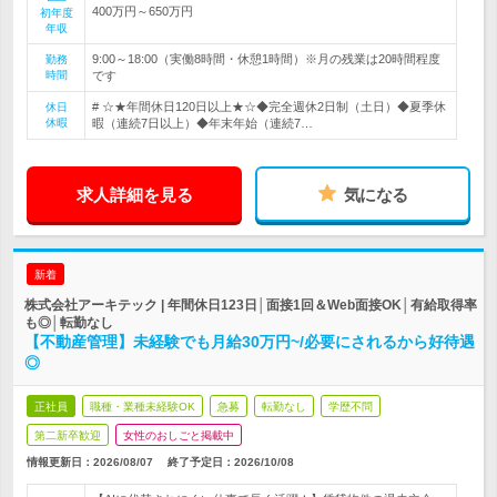
400万円～650万円
初年度
年収
9:00～18:00（実働8時間・休憩1時間）※月の残業は20時間程度
勤務
時間
です
# ☆★年間休日120日以上★☆◆完全週休2日制（土日）◆夏季休
休日
休暇
暇（連続7日以上）◆年末年始（連続7…
求人詳細を見る
気になる
新着
株式会社アーキテック | 年間休日123日│面接1回＆Web面接OK│有給取得率
も◎│転勤なし
【不動産管理】未経験でも月給30万円~/必要にされるから好待遇
◎
正社員
職種・業種未経験OK
急募
転勤なし
学歴不問
第二新卒歓迎
女性のおしごと掲載中
情報更新日：2026/08/07
終了予定日：
2026/10/08