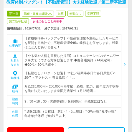
教育体制バツグン！【不動産管理】★未経験歓迎／第二新卒歓迎
正社員
職種・業種未経験OK
急募
転勤なし
学歴不問
第二新卒歓迎
女性のおしごと掲載中
情報更新日：2026/07/31
終了予定日：
2027/01/21
【資格取得をバックアップ】不動産管理業を主軸としたサービス
を展開する当社で、不動産管理全般の業務をお任せします。残業
仕事内容
はほとんどありません！
【やる気や人柄を重視した採用】コミュニケーション/チームワー
クを大切にできる方を歓迎します ◆要普通免許（AT限定可）
対象と
◆20代～30代活躍中！
なる方
【転勤なし／UIターン歓迎】 本社／福岡県春日市春日原北町2-
20-7 ＜アクセス＞ 春日原店／「…
勤務地
月給215,000円～280,000円※年齢、経験、能力、前年度の年収等
を元に決定いたします※固定残業代（月18時間…
給与
勤務
9：30～18：30（実働8時間／休憩60分）※残業ほぼなし
時間
* 週休2日制（日祝日、第2・4・5土曜日）* GW休暇* 夏季休暇*
休日
休暇
年末年始休暇（連続7日以上）…