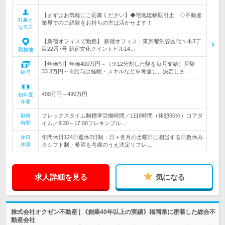
【まずはお気軽にご応募ください】◆宅地建物取引士 ◇不動産
対象と
業界でのご経験をお持ちの方は活かせます！
なる方
【新宿オフィスで勤務】 新宿オフィス：東京都渋谷区代々木3丁
目22番7号 新宿文化クイントビル14…
勤務地
【年俸制】年俸400万円～（※12分割した額を毎月支給）月額
33.3万円～※給与は経験・スキルなどを考慮し、決定しま…
給与
400万円～490万円
初年度
年収
フレックスタイム制標準労働時間／1日8時間（休憩60分）コアタ
勤務
時間
イム／9:30～17:00フレキシブル…
年間休日124日週休2日制：日＋各月の土曜日に相当する日数休み
休日
休暇
※シフト制・希望を考慮のうえ決定リフレ…
求人詳細を見る
気になる
株式会社オクゼン不動産 | 《創業40年以上の実績》福岡県に密着した総合不
動産会社