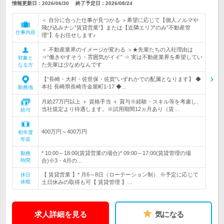
情報更新日：2026/06/30
終了予定日：
2026/08/24
＜ 自分に合った仕事が見つかる ＞希望に応じて【個人ノルマや
飛び込みナシ”賃貸営業”】または【近隣エリアのみ”不動産管
仕事内容
理”】をお任せします♪
＜ 不動産業界のイメージが変わる ＞★先輩たちの入社理由は
⇒“働きやすそう・雰囲気がイイ” ⇒ 実は不動産業界を希望してい
対象と
た先輩は少なめなんです
なる方
【“長崎・大村・佐世保・佐賀”いずれかでの配属となります】 ◆
本社 長崎県長崎市金屋町1-17 ◆…
勤務地
月給27万円以上 ＋ 資格手当 ＋ 賞与※経験・スキル等を考慮し、
当社規定より待遇します。※試用期間12ヵ月あり（賃…
給与
400万円～400万円
初年度
年収
* 10:00～18:00(賃貸営業の場合)* 09:00～17:00(賃貸管理の場
勤務
時間
合)※3・4月の…
【 賃貸営業 】* 月6～8日（ローテーション制） ※予定に応じて
休日
休暇
土日休みの取得も可【 賃貸管理 】…
求人詳細を見る
気になる