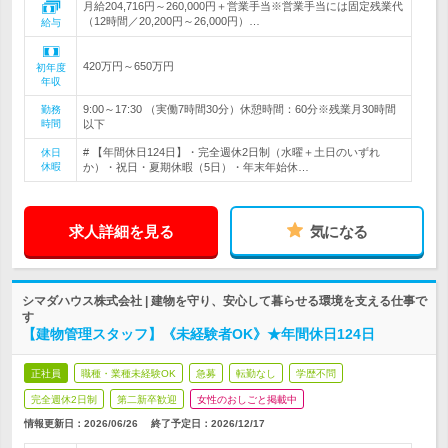
月給204,716円～260,000円＋営業手当※営業手当には固定残業代
（12時間／20,200円～26,000円）…
給与
420万円～650万円
初年度
年収
9:00～17:30 （実働7時間30分）休憩時間：60分※残業月30時間
勤務
時間
以下
# 【年間休日124日】・完全週休2日制（水曜＋土日のいずれ
休日
休暇
か）・祝日・夏期休暇（5日）・年末年始休…
求人詳細を見る
気になる
シマダハウス株式会社 | 建物を守り、安心して暮らせる環境を支える仕事で
す
【建物管理スタッフ】《未経験者OK》★年間休日124日
正社員
職種・業種未経験OK
急募
転勤なし
学歴不問
完全週休2日制
第二新卒歓迎
女性のおしごと掲載中
情報更新日：2026/06/26
終了予定日：
2026/12/17