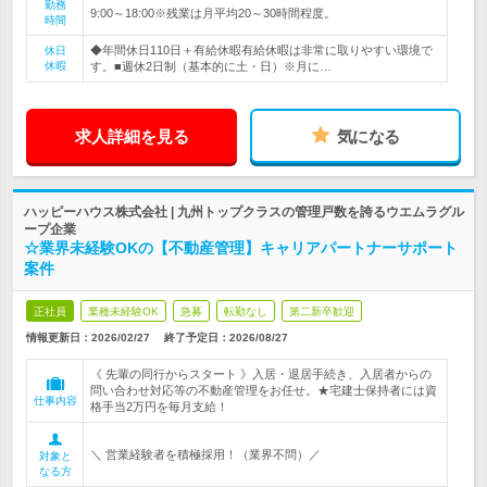
勤務
9:00～18:00※残業は月平均20～30時間程度。
時間
◆年間休日110日＋有給休暇有給休暇は非常に取りやすい環境で
休日
休暇
す。■週休2日制（基本的に土・日）※月に…
求人詳細を見る
気になる
ハッピーハウス株式会社 | 九州トップクラスの管理戸数を誇るウエムラグル
ープ企業
☆業界未経験OKの【不動産管理】キャリアパートナーサポート
案件
正社員
業種未経験OK
急募
転勤なし
第二新卒歓迎
情報更新日：2026/02/27
終了予定日：
2026/08/27
《 先輩の同行からスタート 》入居・退居手続き、入居者からの
問い合わせ対応等の不動産管理をお任せ。★宅建士保持者には資
仕事内容
格手当2万円を毎月支給！
＼ 営業経験者を積極採用！（業界不問）／
対象と
なる方