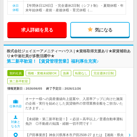
【年間休日124日】・完全週休2日制（シフト制）・夏期休暇・年
休日
休暇
末年始休暇・産前・産後休暇・育児休暇（…
求人詳細を見る
気になる
株式会社ジェイエーアメニティーハウス | ★資格取得支援あり★家賃補助あ
り★中途社員が多数活躍中★
第二新卒歓迎！【賃貸管理営業】福利厚生充実♪
契約社員
職種・業種未経験OK
急募
転勤なし
完全週休2日制
第二新卒歓迎
情報更新日：2026/06/05
終了予定日：
2026/11/26
オーナー様への資産価値向上提案や、入居率アップに向けた施策
の企画・実行を始めとした賃貸物件の管理業務全般をご担当いた
仕事内容
だきます。。
【未経験・第二新卒歓迎！】＜必須＞高卒以上／普通自動車運転
対象と
免許 ◎不動産の知識・経験一切不問です！
なる方
【戸田事業所】神奈川県厚木市戸田2508-27 または 【湘南・県央