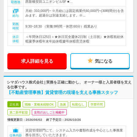
西新橋安田ユニオンビル5F ■…
勤務地
月給: 310,000円~ ※月給には固定残業代60,000円~(30時間分)を含
みます。超過分は別途支給します。※…
給与
勤務
9:30~18:30 （実働:8時間・休憩:60分）残業あり
時間
＜年間休日125日＞★休日完全週休2日制（土日祝）★休暇有給休
休日
休暇
暇夏季休暇年末年始休暇慶弔休暇育児休暇
求人詳細を見る
気になる
シマダハウス株式会社 | 実務を正確に動かし、 オーナー様と入居者様を支え
る仕事です。
【不動産管理事務】賃貸管理の現場を支える事務スタッフ
正社員
職種・業種未経験OK
急募
転勤なし
学歴不問
第二新卒歓迎
女性のおしごと掲載中
情報更新日：2026/06/02
終了予定日：
2026/10/26
賃貸管理部門にて、システム入力や書類作成を中心とした事務業
務を担当していただきます。
仕事内容