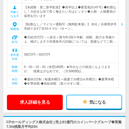
【未経験・第二新卒歓迎】◆高卒以上◆要普免許(AT可) ◆転勤な
し！大好きな街で長く働きたい方はピッタリ◆人柄・人物重視の
対象と
採用を行います
なる方
【転勤なし／マイカー通勤可（無料駐車場）】 本社／兵庫県伊丹
市緑ケ丘6丁目43-4 ※U・Iターン…
勤務地
◆月給26万円～＋諸当＋賞与年2回※年齢、経験、能力を考慮の
上、検討します※待遇条件の詳細については、面接などでご相…
給与
360万円～500万円
初年度
年収
9：00～18：00（休憩1時間）★外出などの状況にもよります
勤務
時間
が、 残業は少なめです。（月30時間以…
◆週休2日制（毎週水曜日＋隔週で火曜日or木曜日）◆夏季休暇
休日
休暇
◆冬季休暇 ◆有給休暇 （取りやすい環…
求人詳細を見る
気になる
CPホールディングス株式会社 | 売上91億円のコインパークグループ◆実働
7.5h/残業月平均20h