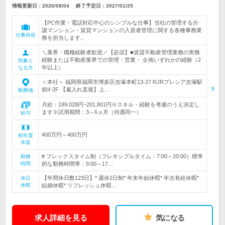
情報更新日：2026/08/04
終了予定日：
2027/01/25
【PC作業・電話対応中心のシンプルな仕事】当社の管理する分
譲マンション・賃貸マンションの入居者管理に関する各種事務業
仕事内容
務を担当します。
＼業界・職種経験者歓迎／【必須】■賃貸不動産管理業務の実務
経験または不動産業界での管理・営業・ 企画いずれかの経験（2
対象と
年以上）
なる方
＜本社＞ 福岡県福岡市博多区吉塚本町13-27 RJRプレシア吉塚駅
前II-2F 【雇入れ直後】上…
勤務地
月給：189,028円~201,801円※スキル・経験を考慮のうえ決定し
ます※試用期間：3～6ヵ月（待遇同一）
給与
400万円～400万円
初年度
年収
# フレックスタイム制（フレキシブルタイム：7:00～20:00）標準
勤務
時間
的な勤務時間帯：9:00～17…
【年間休日数123日】* 週休2日制* 年末年始休暇* 年次有給休暇*
休日
休暇
結婚休暇* リフレッシュ休暇…
求人詳細を見る
気になる