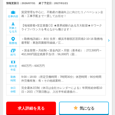
情報更新日：2026/07/31
終了予定日：
2027/01/21
賃貸管理を中心に、不動産の価値向上に向けたリノベーション企
画・工事手配まで一貫してお任せ！
仕事内容
【地域密着×安定基盤◎】★業界経験のある方大歓迎★※ワーク
対象と
ライフバランスを考えながら働けます！
なる方
＜勤務地詳細1＞ 本社 住所：横浜市都筑区荏田南2-10-16 勤務地
最寄駅：東急田園都市線線／江…
勤務地
＜賃金形態＞月給制＜賃金内訳＞月額（基本給）：272,500円～
402,000円固定残業手当/月：56,000円（固…
給与
460万円～600万円
初年度
年収
9:00～18:00 （所定労働時間：7時間30分）休憩時間：90分時間
勤務
時間
外労働有無：有＜その他就業時…
完全週休2日制（休日は会社カレンダーによる）年間有給休暇10
休日
休暇
日～20日（下限日数は、入社半年経過後の…
求人詳細を見る
気になる