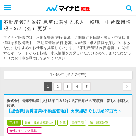
不動産管理 旅行 急募に関する求人・転職・中途採用情
報＜8/7（金）更新＞
マイナビ転職では「不動産管理 旅行 急募」に関連する転職・求人・中途採用
情報を多数掲載中!「不動産管理 旅行 急募」の転職・求人情報を探しているあ
なたにおすすめのお仕事を掲載しています。「不動産管理 旅行 急募」に関連
するキーワードからも転職・求人情報をお探しいただけるので、あなたにぴっ
たりのお仕事を見つけてみてください!
1～50件 (全212件中)
1
2
3
4
5
株式会社福徳不動産 | 入社2年目＆20代で店長昇格の実績有｜新しい挑戦大
歓迎♪
【総合職(賃貸営業/不動産管理)】★未経験でも月給27万円～
正社員
職種・業種未経験OK
急募
学歴不問
第二新卒歓迎
女性のおしごと掲載中