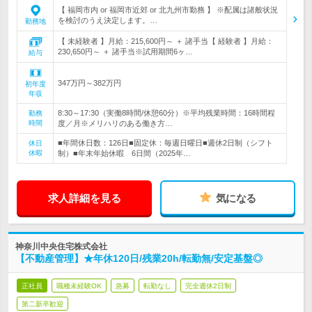
【 福岡市内 or 福岡市近郊 or 北九州市勤務 】 ※配属は諸般状況
を検討のうえ決定します。…
勤務地
【 未経験者 】月給：215,600円～ ＋ 諸手当【 経験者 】月給：
230,650円～ ＋ 諸手当※試用期間6ヶ…
給与
347万円～382万円
初年度
年収
8:30～17:30（実働8時間/休憩60分）※平均残業時間：16時間程
勤務
時間
度／月※メリハリのある働き方…
■年間休日数：126日■固定休：毎週日曜日■週休2日制（シフト
休日
休暇
制）■年末年始休暇 6日間（2025年…
求人詳細を見る
気になる
神奈川中央住宅株式会社
【不動産管理】★年休120日/残業20h/転勤無/安定基盤◎
正社員
職種未経験OK
急募
転勤なし
完全週休2日制
第二新卒歓迎