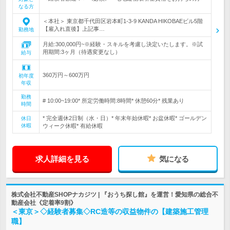
なる方
＜本社＞ 東京都千代田区岩本町1-3-9 KANDA HIKOBAEビル5階
【雇入れ直後】上記事…
勤務地
月給:300,000円~※経験・スキルを考慮し決定いたします。※試
用期間:3ヶ月（待遇変更なし）
給与
360万円～600万円
初年度
年収
勤務
# 10:00~19:00* 所定労働時間:8時間* 休憩60分* 残業あり
時間
* 完全週休2日制（水・日）* 年末年始休暇* お盆休暇* ゴールデン
休日
休暇
ウィーク休暇* 有給休暇
求人詳細を見る
気になる
株式会社不動産SHOPナカジツ | 『おうち探し館』を運営！愛知県の総合不
動産会社《定着率9割》
＜東京＞◇経験者募集◇RC造等の収益物件の【建築施工管理
職】