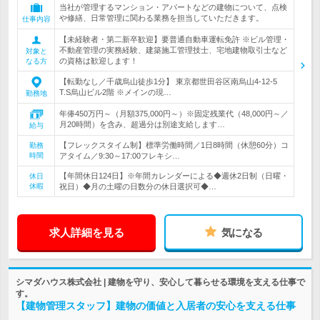
当社が管理するマンション・アパートなどの建物について、点検
や修繕、日常管理に関わる業務を担当していただきます。
仕事内容
【未経験者・第二新卒歓迎】要普通自動車運転免許 ※ビル管理・
不動産管理の実務経験、建築施工管理技士、宅地建物取引士など
対象と
の資格は歓迎します！
なる方
【転勤なし／千歳烏山徒歩1分】 東京都世田谷区南烏山4-12-5
T.S烏山ビル2階 ※メインの現…
勤務地
年俸450万円～（月額375,000円～）※固定残業代（48,000円～／
月20時間）を含み、超過分は別途支給します…
給与
【フレックスタイム制】標準労働時間／1日8時間（休憩60分）コ
勤務
時間
アタイム／9:30～17:00フレキシ…
【年間休日124日】※年間カレンダーによる◆週休2日制（日曜・
休日
休暇
祝日）◆月の土曜の日数分の休日選択可◆…
求人詳細を見る
気になる
シマダハウス株式会社 | 建物を守り、安心して暮らせる環境を支える仕事で
す。
【建物管理スタッフ】建物の価値と入居者の安心を支える仕事