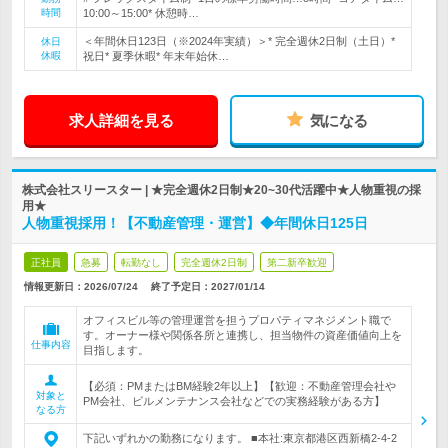
時間
10:00～15:00* 休憩時…
＜年間休日123日（※2024年実績）＞* 完全週休2日制（土日）*
休日
休暇
祝日* 夏季休暇* 年末年始休…
求人詳細を見る
気になる
株式会社スリースター | ★完全週休2日制★20~30代活躍中★人物重視の採
用★
人物重視採用！【不動産管理・運営】◆年間休日125日
正社員
急募
転勤なし
完全週休2日制
第二新卒歓迎
情報更新日：2026/07/24
終了予定日：
2027/01/14
オフィスビル等の管理運営を担うプロパティマネジメント職で
す。オーナー様や関係各所と連携し、担当物件の資産価値向上を
仕事内容
目指します。
【必須：PMまたはBM経験2年以上】【歓迎：不動産管理会社や
対象と
PM会社、ビルメンテナンス会社などでの実務経験がある方】
なる方
下記いずれかの勤務になります。 ■本社:東京都港区西新橋2-4-2