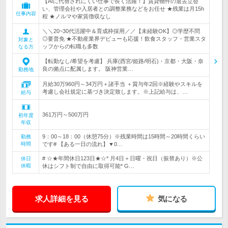
【AIに代替されにくい仕事で長く活躍！】賃貸物件の退去立会
い、管理会社や入居者との調整業務などをお任せ ★残業は月15h
仕事内容
程 ★ノルマや家賃徴収なし
＼＼20~30代活躍中＆育成枠採用／／【未経験OK】◎学歴不問
◎要普免 ★不動産業界デビューも応援！飲食スタッフ・営業スタ
対象と
ッフからの転職も多数
なる方
【転勤なし/希望を考慮】 兵庫(西宮/姫路/明石)・京都・大阪・奈
良の拠点に配属します。 阪神営業…
勤務地
月給30万960円～34万円＋諸手当 ＋賞与年2回※経験やスキルを
考慮し会社規定に基づき決定致します。※上記給与は、…
給与
361万円～500万円
初年度
年収
9：00～18：00（休憩75分）※残業時間は15時間～20時間くらい
勤務
時間
です# 【ある一日の流れ】▼0…
# ☆★年間休日123日★☆* 月4日＋日曜・祝日（振替あり）※公
休日
休暇
休はシフト制で自由に取得可能* G…
求人詳細を見る
気になる