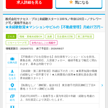
求人詳細を見る
気になる
株式会社サクセス・プロ | 未経験スタート100％／年休120日～／テレワー
ク可／資格手当あり
★未経験歓迎★マンションやビルの【不動産管理】月給27万円～
正社員
職種・業種未経験OK
急募
完全週休2日制
第二新卒歓迎
リモートワーク可
女性のおしごと掲載中
情報更新日：2026/07/21
終了予定日：
2026/08/27
【不動産のプロを目指せる】自社保有マンション・ビルを担当。
募集企画、内見対応、入居後フォロー、修繕手配まで幅広く関わ
仕事内容
れます。基本は内勤です◎
【未経験・第二新卒歓迎】35歳以下の方（※）★業界知識や職種
の経験など一切不要です！★人柄重視の採用★先輩社員全員が業
対象と
界未経験スタート！
なる方
【転勤なし／「麹町駅」徒歩3分】 東京都千代田区麹町三丁目4
番地 トラスティ麹町ビル3階
勤務地
月給270,000円～＋各種手当＋賞与年2回※年齢・経験を考慮の
上、当社規定により決定いたします。
給与