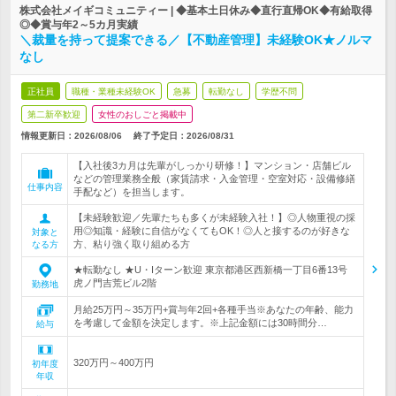
株式会社メイギコミュニティー | ◆基本土日休み◆直行直帰OK◆有給取得
◎◆賞与年2～5カ月実績
＼裁量を持って提案できる／【不動産管理】未経験OK★ノルマ
なし
正社員
職種・業種未経験OK
急募
転勤なし
学歴不問
第二新卒歓迎
女性のおしごと掲載中
情報更新日：2026/08/06
終了予定日：
2026/08/31
【入社後3カ月は先輩がしっかり研修！】マンション・店舗ビル
などの管理業務全般（家賃請求・入金管理・空室対応・設備修繕
仕事内容
手配など）を担当します。
【未経験歓迎／先輩たちも多くが未経験入社！】◎人物重視の採
用◎知識・経験に自信がなくてもOK！◎人と接するのが好きな
対象と
方、粘り強く取り組める方
なる方
★転勤なし ★U・Iターン歓迎 東京都港区西新橋一丁目6番13号
虎ノ門吉荒ビル2階
勤務地
月給25万円～35万円+賞与年2回+各種手当※あなたの年齢、能力
を考慮して金額を決定します。※上記金額には30時間分…
給与
320万円～400万円
初年度
年収