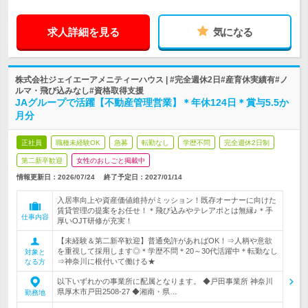
求人詳細を見る
気になる
株式会社ジェイエーアメニティーハウス | #完全週休2日#産育休実績有#ノ
ルマ・飛び込みなし#資格取得支援
JAグループで活躍【不動産管理営業】＊年休124日＊賞与5.5か
月分
正社員
職種未経験OK
急募
転勤なし
学歴不問
完全週休2日制
第二新卒歓迎
女性のおしごと掲載中
情報更新日：2026/07/24
終了予定日：
2027/01/14
入居率向上や資産価値維持がミッション！既存オーナーに向けた
賃貸管理の提案をお任せ！＊飛び込みやテレアポとは無縁♪＊手
仕事内容
厚いOJT研修が充実！
【未経験＆第二新卒歓迎】普通免許があればOK！⇒人柄や意欲
を重視して採用します◎＊学歴不問＊20～30代活躍中＊転勤なし
対象と
⇒神奈川に根付いて働ける★
なる方
以下いずれかの事業所に配属となります。 ◆戸田事業所 神奈川
県厚木市戸田2508-27 ◆湘南・県…
勤務地