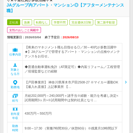
り★中途社員が多数活躍中★
JAグループ内アパート・マンション◎【アフターメンテナンス
職】
正社員
急募
転勤なし
学歴不問
完全週休2日制
第二新卒歓迎
女性のおしごと掲載中
情報更新日：2026/03/04
終了予定日：
2026/08/10
【将来のマネジメント職も目指せる◎／30～40代が多数活躍中
★】JAグループで管理するアパート・マンションの点検やメンテ
仕事内容
ナンスをお任せ。
◆普通自動車運転免許（AT限定可）◆内装リフォーム／工程管理
対象と
／現場監督などの経験
なる方
【戸田事業所】 神奈川県厚木市戸田2508-27 ※マイカー通勤OK
【雇入れ直後】上記事業所 【…
勤務地
月給202,000円～240,000円＋諸手当※経験・能力を考慮し決定<
試用期間3ヶ月>※試用期間中は契約社員となり…
給与
430万円～550万円
初年度
年収
勤務
9:00～17:30 （実働7時間30分／休憩60分）※残業月10時間以下
時間