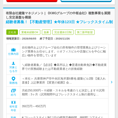
有限会社建隆マネジメント | 《KMGグループの中枢会社》複数事業を展開
し安定基盤を構築
経験者募集！【不動産管理】★年休123日 ★フレックスタイム制
正社員
業種未経験OK
急募
完全週休2日制
第二新卒歓迎
情報更新日：2026/06/05
終了予定日：
2026/11/26
自社物件およびグループ会社の所有物件の管理業務およびリーシ
ング業務をお任せします。☆オフィスビルや店舗ビルを中心に幅
仕事内容
広い物件を管理しています
＼経験者募集／【必須】◆高卒以上 ◆普通自動車免許◆不動産業
対象と
界での実務経験または不動産業者との折衝経験
なる方
＜本社＞ 兵庫県神戸市中央区海岸通6番地 建隆ビル2階 【雇入れ
直後】上記事業所 【変更の範囲】会…
勤務地
月給250,000円～※経験・スキルを考慮のうえ決定します※試用
期間：3ヶ月（試用期間中はフレックスタイム制の適用な…
給与
350万円～450万円
初年度
年収
# フレックスタイム制* 1日の標準労働時間…8時間* コアタイム…
勤務