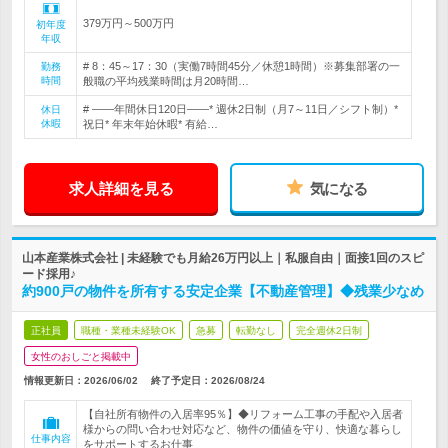
379万円～500万円
初年度
年収
# 8：45～17：30（実働7時間45分／休憩1時間）※募集部署の一
勤務
時間
般職の平均残業時間は月20時間…
# ――年間休日120日――* 週休2日制（月7～11日／シフト制）*
休日
休暇
祝日* 年末年始休暇* 有給…
求人詳細を見る
気になる
山本産業株式会社 | 未経験でも月給26万円以上｜私服自由｜面接1回のスピ
ード採用♪
約900戸の物件を所有する安定企業【不動産管理】◆残業少なめ
正社員
職種・業種未経験OK
急募
転勤なし
完全週休2日制
女性のおしごと掲載中
情報更新日：2026/06/02
終了予定日：
2026/08/24
【自社所有物件の入居率95％】◆リフォーム工事の手配や入居者
様からの問い合わせ対応など、物件の価値を守り、快適な暮らし
仕事内容
をサポートするお仕事