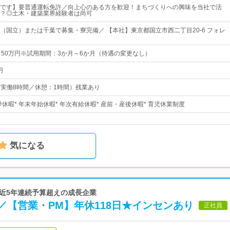
です】要普通運転免許／向上心のある方を歓迎！まちづくりへの興味を当社で活
？◎土木・建築業界経験者は尚可
（国立）または千葉で募集・寮完備／ 【本社】東京都国立市西二丁目20-6 フォレ
～50万円※試用期間：3か月～6か月（待遇の変更なし）
円
0（実働8時間／休憩：1時間）残業あり
夏季休暇* 年末年始休暇* 年次有給休暇* 産前・産後休暇* 育児休業制度
気になる
直近5年連続予算超えの成長企業
／【営業・PM】年休118日★インセンあり
正社員