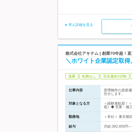
求人詳細を見る
株式会社アキテム | 創業70年超！
＼ホワイト企業認定取得
急募
転勤なし
完全週休2日制
仕事内容
管理物件の資産価
任せします。
対象となる方
＜経験者歓迎！＞
迎》◆ 営業・施
勤務地
＜本社＞ 東京都目
給与
月給:392,40