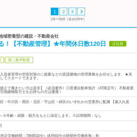
1
2
3
1件〜50件（全101件中）
く地域密着型の建設・不動産会社
る！【不動産管理】★年間休日数120日
正社員
問
第二新卒歓迎
入居者管理や空室対策のご提案などの賃貸建物の管理業務をお任せします。★充
してスタートできます。
据えて働きたい方は是非】《必須要件》◎普通自動車免許（AT限定可） 不動産業
宅地建物取引士をお持ちの方は優遇！
区・中川区・西区・北区・守山区・緑区のいずれかの営業所に配属 【雇入れ直
53円～※年齢・経験・能力をもとに決定します。※試用期間：なし
円
0（所定労働時間：7時間30分）休憩60分※時間外労働有無：有