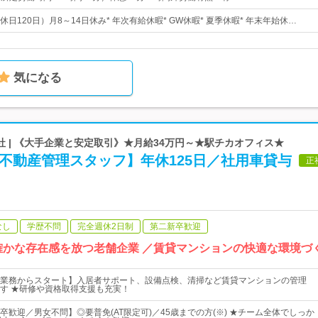
日120日）月8～14日休み* 年次有給休暇* GW休暇* 夏季休暇* 年末年始休…
気になる
 | 《大手企業と安定取引》★月給34万円～★駅チカオフィス★
不動産管理スタッフ】年休125日／社用車貸与
正
なし
学歴不問
完全週休2日制
第二新卒歓迎
に確かな存在感を放つ老舗企業 ／賃貸マンションの快適な環境づ
業務からスタート】入居者サポート、設備点検、清掃など賃貸マンションの管理
す ★研修や資格取得支援も充実！
卒歓迎／男女不問】◎要普免(AT限定可)／45歳までの方(※) ★チーム全体でしっか