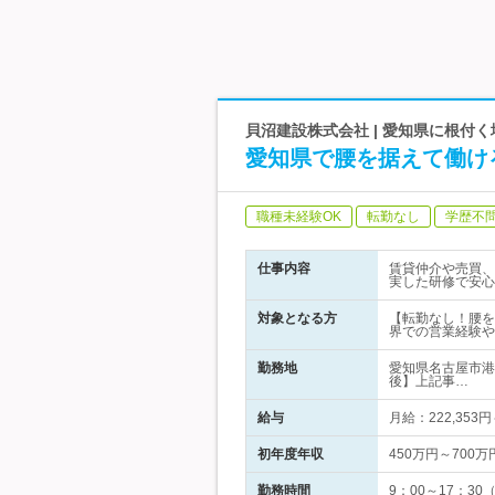
貝沼建設株式会社 | 愛知県に根付
愛知県で腰を据えて働け
職種未経験OK
転勤なし
学歴不
仕事内容
賃貸仲介や売買、
実した研修で安心
対象となる方
【転勤なし！腰を
界での営業経験や
勤務地
愛知県名古屋市港
後】上記事…
給与
月給：222,3
初年度年収
450万円～700万
勤務時間
9：00～17：3