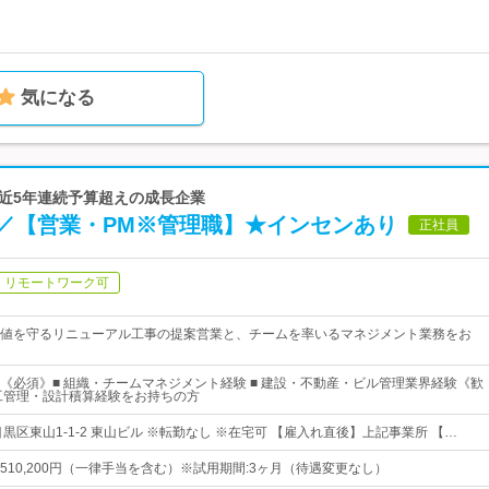
気になる
直近5年連続予算超えの成長企業
／【営業・PM※管理職】★インセンあり
正社員
リモートワーク可
値を守るリニューアル工事の提案営業と、チームを率いるマネジメント業務をお
《必須》■ 組織・チームマネジメント経験 ■ 建設・不動産・ビル管理業界経験《歓
工管理・設計積算経験をお持ちの方
黒区東山1-1-2 東山ビル ※転勤なし ※在宅可 【雇入れ直後】上記事業所 【…
0円～510,200円（一律手当を含む）※試用期間:3ヶ月（待遇変更なし）