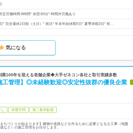
円
30* 所定労働時間:8時間* 休憩:60分* 時間外労働あり
8日* 完全週休2日制（土日）* 祝日* 年末年始休暇5日* 夏季休暇3日* 有…
気になる
 創業100年を迎える老舗企業◆大手ゼネコン各社と取引実績多数
施工管理】◎未経験歓迎◎安定性抜群の優良企業
なし
学歴不問
第二新卒歓迎
まちづくりが始まります】建物や道路などを作るために必要となる土工事（地盤
成など）の施工管理をお任せします。