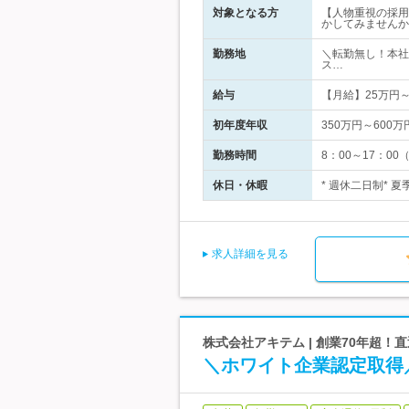
対象となる方
【人物重視の採用
かしてみませんか
勤務地
＼転勤無し！本社
ス…
給与
【月給】25万円
初年度年収
350万円～600万
勤務時間
8：00～17：0
休日・休暇
* 週休二日制* 
求人詳細を見る
株式会社アキテム | 創業70年超！
＼ホワイト企業認定取得