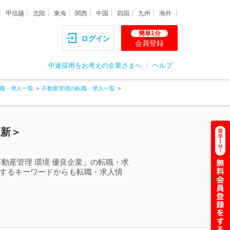
甲信越
北陸
東海
関西
中国
四国
九州
海外
簡単1分
ログイン
会員登録
中途採用をお考えの企業さまへ
ヘルプ
職・求人一覧
不動産管理の転職・求人一覧
更新＞
動産管理 環境 優良企業」の転職・求
連するキーワードからも転職・求人情