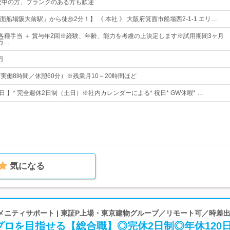
児中の方、ブランクのある方も歓迎
船場阪大前駅」から徒歩2分！】 《 本社 》 大阪府箕面市船場西2‐1‐1 エリ…
＋ 各種手当 ＋ 賞与年2回※経験、年齢、能力を考慮の上決定します※試用期間3ヶ月
万…
円
0（実働8時間／休憩60分）※残業月10～20時間ほど
25日 】* 完全週休2日制（土日）※社内カレンダーによる* 祝日* GW休暇* …
気になる
ニティサポート | 東証P上場・東京建物グループ／リモート可／時差出
ロを目指せる【総合職】◎完休2日制◎年休120