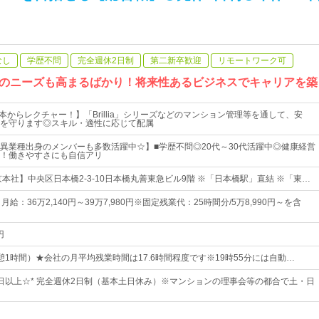
なし
学歴不問
完全週休2日制
第二新卒歓迎
リモートワーク可
のニーズも高まるばかり！将来性あるビジネスでキャリアを築
本からレクチャー！】「Brillia」シリーズなどのマンション管理等を通して、安
を守ります◎スキル・適性に応じて配属
異業種出身のメンバーも多数活躍中☆】■学歴不問◎20代～30代活躍中◎健康経営
！働きやすさにも自信アリ
本社】中央区日本橋2-3-10日本橋丸善東急ビル9階 ※「日本橋駅」直結 ※「東…
給：36万2,140円～39万7,980円※固定残業代：25時間分/5万8,990円～を含
円
0（休憩1時間）★会社の月平均残業時間は17.6時間程度です※19時55分には自動…
20日以上☆* 完全週休2日制（基本土日休み）※マンションの理事会等の都合で土・日