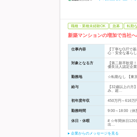
職種・業種未経験OK
急募
転勤
新築マンションの増加で当社へ
仕事内容
【丁寧なOJTで基
心・安全な暮らし
対象となる方
【第二新卒歓迎！
優良法人認定企業
勤務地
☆転勤なし 【東京
給与
【32歳以上の方】月
み、超…
初年度年収
450万円～616万
勤務時間
9:00～18:0
休日・休暇
# ☆年間休日1
出…
企業からのメッセージを見る