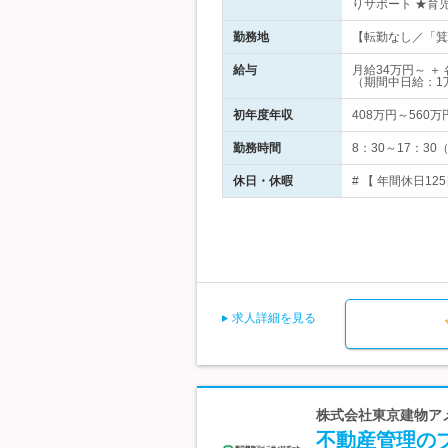
りサポート ★育
勤務地
【転勤なし／「箕面
給与
月給34万円～ 
（期間中日給：1
初年度年収
408万円～560万
勤務時間
8：30～17：3
休日・休暇
# 【 年間休日1
求人詳細を見る
株式会社東京建物アメ
不動産管理のプ