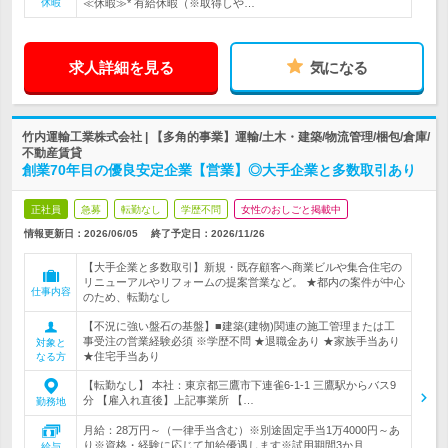
休暇
≪休暇≫* 有給休暇（※取得しや…
求人詳細を見る
気になる
竹内運輸工業株式会社 | 【多角的事業】運輸/土木・建築/物流管理/梱包/倉庫/
不動産賃貸
創業70年目の優良安定企業【営業】◎大手企業と多数取引あり
正社員
急募
転勤なし
学歴不問
女性のおしごと掲載中
情報更新日：2026/06/05
終了予定日：
2026/11/26
【大手企業と多数取引】新規・既存顧客へ商業ビルや集合住宅の
リニューアルやリフォームの提案営業など。 ★都内の案件が中心
仕事内容
のため、転勤なし
【不況に強い盤石の基盤】■建築(建物)関連の施工管理または工
事受注の営業経験必須 ※学歴不問 ★退職金あり ★家族手当あり
対象と
★住宅手当あり
なる方
【転勤なし】 本社：東京都三鷹市下連雀6-1-1 三鷹駅からバス9
分 【雇入れ直後】上記事業所 【…
勤務地
月給：28万円～（一律手当含む）※別途固定手当1万4000円～あ
り※資格・経験に応じて加給優遇します※試用期間3か月…
給与