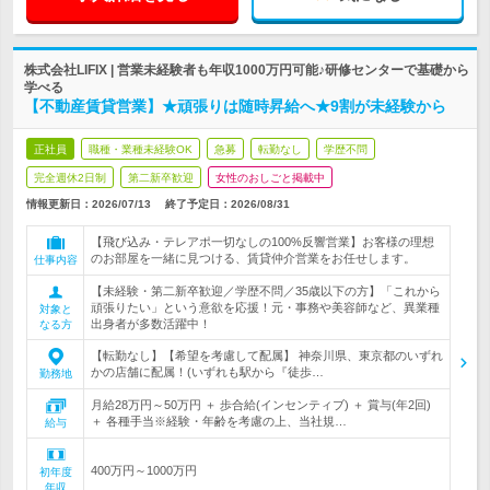
株式会社LIFIX | 営業未経験者も年収1000万円可能♪研修センターで基礎から
学べる
【不動産賃貸営業】★頑張りは随時昇給へ★9割が未経験から
正社員
職種・業種未経験OK
急募
転勤なし
学歴不問
完全週休2日制
第二新卒歓迎
女性のおしごと掲載中
情報更新日：2026/07/13
終了予定日：
2026/08/31
【飛び込み・テレアポ一切なしの100%反響営業】お客様の理想
のお部屋を一緒に見つける、賃貸仲介営業をお任せします。
仕事内容
【未経験・第二新卒歓迎／学歴不問／35歳以下の方】「これから
頑張りたい」という意欲を応援！元・事務や美容師など、異業種
対象と
出身者が多数活躍中！
なる方
【転勤なし】【希望を考慮して配属】 神奈川県、東京都のいずれ
かの店舗に配属！(いずれも駅から『徒歩…
勤務地
月給28万円～50万円 ＋ 歩合給(インセンティブ) ＋ 賞与(年2回)
＋ 各種手当※経験・年齢を考慮の上、当社規…
給与
400万円～1000万円
初年度
年収