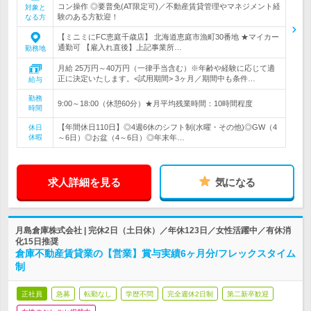
コン操作 ◎要普免(AT限定可)／不動産賃貸管理やマネジメント経
対象と
験のある方歓迎！
なる方
【ミニミにFC恵庭千歳店】 北海道恵庭市漁町30番地 ★マイカー
通勤可 【雇入れ直後】上記事業所…
勤務地
月給 25万円～40万円（一律手当含む）※年齢や経験に応じて適
正に決定いたします。<試用期間> 3ヶ月／期間中も条件…
給与
勤務
9:00～18:00（休憩60分）★月平均残業時間：10時間程度
時間
【年間休日110日】◎4週6休のシフト制(水曜・その他)◎GW（4
休日
休暇
～6日）◎お盆（4～6日）◎年末年…
求人詳細を見る
気になる
月島倉庫株式会社 | 完休2日（土日休）／年休123日／女性活躍中／有休消
化15日推奨
倉庫不動産賃貸業の【営業】賞与実績6ヶ月分/フレックスタイム
制
正社員
急募
転勤なし
学歴不問
完全週休2日制
第二新卒歓迎