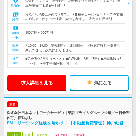
◎駅近オフィス（徒歩1分） ◎転居を伴う転勤なし ＜本社＞ 埼
玉県越谷市南越谷4丁目9-11
勤務地
月給23万円以上+賞与（年2回）+各種手当+インセンティブ※前職
の給与やこれまでの経験・能力を考慮し、決定※試用期間…
給与
300万円～800万円
初年度
年収
# 10:00～19:00（実働8時間：休憩60分）※原則定時退社※繁忙
勤務
時間
期以外はほぼ残業はありません
■完全週休2日制（水・木）■GW休暇（6日～7日）■夏季休暇（6
休日
休暇
日～7日）■年末年始休暇（6日～7日…
求人詳細を見る
気になる
新着
株式会社日本ネットワークサービス | 東証プライムグループ企業／土日希望
休可／転勤なし
PM・リーシング経験を活かす！【不動産賃貸管理】神戸勤務
正社員
急募
転勤なし
女性のおしごと掲載中