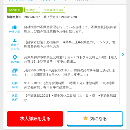
契約社員
転勤なし
完全週休2日制
情報更新日：2026/07/07
終了予定日：
2026/12/28
自社物件の不動産管理を行っている当社にて、不動産賃貸契約管
理および物件管理業務をお任せ致します。
仕事内容
【経験者歓迎】必須条件： ■高卒以上■不動産のリーシング、管
対象と
理業務経験をお持ちの方
なる方
兵庫県神戸市中央区元町通2丁目7-7 コトブキ元町ビル4階 【雇入
れ直後】上記事業所 【変更の範囲…
勤務地
月給250,000円～※経験やスキル、前職の給与を考慮し決定しま
す。※試用期間3ヵ月あり（待遇に変更なし）
給与
9:00～18:00 （所定労働時間：8時間00分）休憩時間：60分時間
勤務
時間
外労働有無：有※月平均残業時…
【年間休日120日】■完全週休二日制（土・日・祝）■有給休暇ほ
休日
休暇
か
求人詳細を見る
気になる