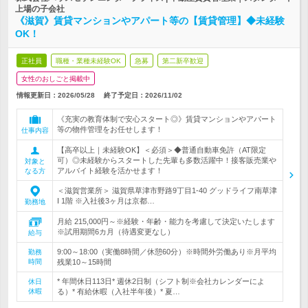
上場の子会社
《滋賀》賃貸マンションやアパート等の【賃貸管理】◆未経験
OK！
正社員
職種・業種未経験OK
急募
第二新卒歓迎
女性のおしごと掲載中
情報更新日：2026/05/28
終了予定日：
2026/11/02
《充実の教育体制で安心スタート◎》賃貸マンションやアパート
等の物件管理をお任せします！
仕事内容
【高卒以上｜未経験OK】＜必須＞◆普通自動車免許（AT限定
可）◎未経験からスタートした先輩も多数活躍中！接客販売業や
対象と
アルバイト経験を活かせます！
なる方
＜滋賀営業所＞ 滋賀県草津市野路9丁目1-40 グッドライフ南草津
I 1階 ※入社後3ヶ月は京都…
勤務地
月給 215,000円～※経験・年齢・能力を考慮して決定いたします
※試用期間6カ月（待遇変更なし）
給与
9:00～18:00（実働8時間／休憩60分）※時間外労働あり※月平均
勤務
時間
残業10～15時間
* 年間休日113日* 週休2日制（シフト制※会社カレンダーによ
休日
休暇
る）* 有給休暇（入社半年後）* 夏…