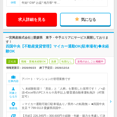
休暇
年始* GW* お盆* 地方祭* 年…
求人詳細を見る
気になる
一宮興産株式会社 | 愛媛県 東予・中予エリアにサービス展開しておりま
す！
四国中央【不動産賃貸管理】マイカー通勤OK(駐車場有)◆未経
験OK
正社員
職種・業種未経験OK
急募
転勤なし
女性のおしごと掲載中
情報更新日：2026/06/23
終了予定日：
2026/12/14
アパート・マンションの管理業務です
仕事内容
＼ 未経験歓迎！「意欲」と「人柄」を重視した採用です！ ／<必
須>Excel等のPCスキル※高卒以上/要普通自動車運転免許（AT限
対象と
定可）
なる方
＜マイカー通勤可能◎駐車場あり／県外への転勤無＞ ■四国中央
支店 〒799-0113 愛媛県四国中…
勤務地
【月給】226,345円～300,600円※経験・年齢・能力を考慮して決