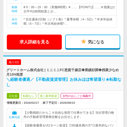
# 9：00～19：00 （実働8時間）# ……【POINT1】……# 残業は1
勤務
時間
日平均1時間程度と少…
* 完全週休2日制（シフト制）* 夏季休暇（4～5日）* 年末年始休
休日
休暇
暇（6～7日）* 年次有給休暇*…
求人詳細を見る
気になる
残り3日
グリートホーム株式会社 | ミニミニFC恵庭千歳店◆業績好調◆残業少なめ
月10H程度
＼経験者優遇／【不動産賃貸管理】お休みほぼ希望通り★転勤な
し
正社員
転勤なし
第二新卒歓迎
女性のおしごと掲載中
情報更新日：2026/02/17
終了予定日：
2026/08/10
【少数精鋭だからこそ自由な発想で仕事ができる】当社管理の物
件の不動産管理業務全般をお任せします。
仕事内容
【経験者優遇＆UIJターン歓迎】◎60歳未満の方*◎基本的なパソ