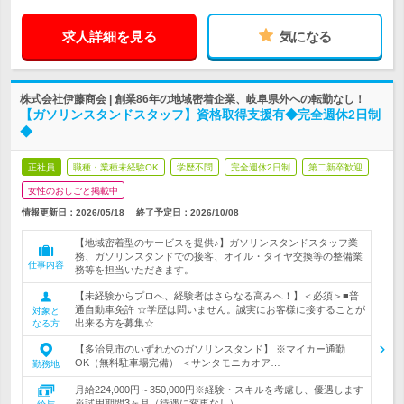
求人詳細を見る
気になる
株式会社伊藤商会 | 創業86年の地域密着企業、岐阜県外への転勤なし！
【ガソリンスタンドスタッフ】資格取得支援有◆完全週休2日制
◆
正社員
職種・業種未経験OK
学歴不問
完全週休2日制
第二新卒歓迎
女性のおしごと掲載中
情報更新日：2026/05/18
終了予定日：
2026/10/08
【地域密着型のサービスを提供♪】ガソリンスタンドスタッフ業
務、ガソリンスタンドでの接客、オイル・タイヤ交換等の整備業
仕事内容
務等を担当いただきます。
【未経験からプロへ、経験者はさらなる高みへ！】＜必須＞■普
通自動車免許 ☆学歴は問いません。誠実にお客様に接することが
対象と
出来る方を募集☆
なる方
【多治見市のいずれかのガソリンスタンド】 ※マイカー通勤
OK（無料駐車場完備） ＜サンタモニカオア…
勤務地
月給224,000円～350,000円※経験・スキルを考慮し、優遇します
※試用期間3ヶ月（待遇に変更なし）