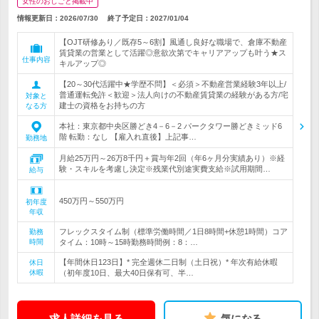
女性のおしごと掲載中
情報更新日：2026/07/30
終了予定日：
2027/01/04
【OJT研修あり／既存5～6割】風通し良好な職場で、倉庫不動産
賃貸業の営業として活躍◎意欲次第でキャリアアップも叶う★ス
仕事内容
キルアップ◎
【20～30代活躍中★学歴不問】＜必須＞不動産営業経験3年以上/
普通運転免許＜歓迎＞法人向けの不動産賃貸業の経験がある方/宅
対象と
建士の資格をお持ちの方
なる方
本社：東京都中央区勝どき4－6－2 パークタワー勝どきミッド6
階 転勤：なし 【雇入れ直後】上記事…
勤務地
月給25万円～26万8千円＋賞与年2回（年6ヶ月分実績あり）※経
験・スキルを考慮し決定※残業代別途実費支給※試用期間…
給与
450万円～550万円
初年度
年収
フレックスタイム制（標準労働時間／1日8時間+休憩1時間）コア
勤務
時間
タイム：10時～15時勤務時間例：8：…
【年間休日123日】* 完全週休二日制（土日祝）* 年次有給休暇
休日
休暇
（初年度10日、最大40日保有可、半…
求人詳細を見る
気になる