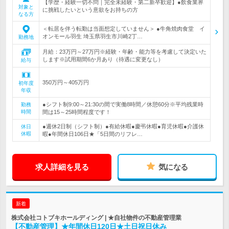
【学歴・経験一切不問｜完全未経験・第二新卒歓迎】●飲食業界
対象と
に挑戦したいという意欲をお持ちの方
なる方
＜転居を伴う転勤は当面想定していません＞ ●牛角焼肉食堂 イ
オンモール羽生 埼玉県羽生市川崎2丁…
勤務地
月給：23万円～27万円※経験・年齢・能力等を考慮して決定いた
します※試用期間6か月あり（待遇に変更なし）
給与
350万円～405万円
初年度
年収
●シフト制9:00～21:30の間で実働8時間／休憩60分※平均残業時
勤務
時間
間は15～25時間程度です！
●週休2日制（シフト制）●有給休暇●慶弔休暇●育児休暇●介護休
休日
休暇
暇●年間休日106日★「5日間のリフレ…
求人詳細を見る
気になる
新着
株式会社コトブキホールディング | ★自社物件の不動産管理業
【不動産管理】★年間休日120日★土日祝日休み