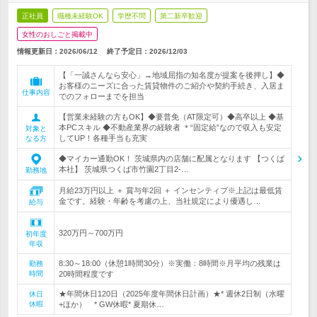
正社員
職種未経験OK
学歴不問
第二新卒歓迎
女性のおしごと掲載中
情報更新日：2026/06/12
終了予定日：
2026/12/03
【「一誠さんなら安心」→地域屈指の知名度が提案を後押し】◆
お客様のニーズに合った賃貸物件のご紹介や契約手続き、入居ま
仕事内容
でのフォローまでを担当
【営業未経験の方もOK】◆要普免（AT限定可）◆高卒以上 ◆基
本PCスキル ◆不動産業界の経験者 ＊“固定給”なので収入も安定
対象と
してUP！各種手当も充実
なる方
◆マイカー通勤OK！ 茨城県内の店舗に配属となります 【つくば
本社】 茨城県つくば市竹園2丁目2-…
勤務地
月給23万円以上 ＋ 賞与年2回 ＋ インセンティブ※上記は最低賃
金です。経験・年齢を考慮の上、当社規定により優遇し…
給与
320万円～700万円
初年度
年収
8:30～18:00（休憩1時間30分）※実働：8時間※月平均の残業は
勤務
時間
20時間程度です
★年間休日120日（2025年度年間休日計画）★* 週休2日制（水曜
休日
休暇
+ほか） * GW休暇* 夏期休…