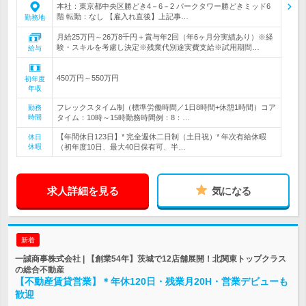
本社：東京都中央区勝どき4－6－2 パークタワー勝どきミッド6
階 転勤：なし 【雇入れ直後】上記事…
勤務地
月給25万円～26万8千円＋賞与年2回（年6ヶ月分実績あり）※経
験・スキルを考慮し決定※残業代別途実費支給※試用期間…
給与
450万円～550万円
初年度
年収
フレックスタイム制（標準労働時間／1日8時間+休憩1時間）コア
勤務
時間
タイム：10時～15時勤務時間例：8：…
【年間休日123日】* 完全週休二日制（土日祝）* 年次有給休暇
休日
休暇
（初年度10日、最大40日保有可、半…
求人詳細を見る
気になる
新着
一誠商事株式会社 | 【創業54年】茨城で12店舗展開！北関東トップクラス
の総合不動産
【不動産賃貸営業】＊年休120日・残業月20H・営業デビューも
歓迎