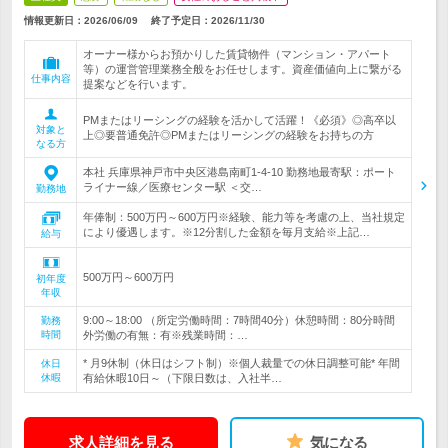
情報更新日：2026/06/09
終了予定日：
2026/11/30
オーナー様からお預かりした賃貸物件（マンション・アパート
等）の運営管理業務全般をお任せします。資産価値向上に繋がる
仕事内容
提案などを行います。
PMまたはリーシングの経験を活かして活躍！《必須》◎高卒以
対象と
上◎要普通免許◎PMまたはリーシングの経験をお持ちの方
なる方
本社 兵庫県神戸市中央区港島南町1-4-10 勤務地最寄駅：ポート
ライナー線／医療センター駅 ＜交…
勤務地
年俸制：500万円～600万円※経験、能力等を考慮の上、当社規定
により優遇します。※12分割した金額を毎月支給※上記…
給与
500万円～600万円
初年度
年収
9:00～18:00 （所定労働時間：7時間40分）休憩時間：80分時間
勤務
時間
外労働の有無：有※残業時間：…
* 月9休制（休日はシフト制）※個人裁量での休日調整可能* 年間
休日
休暇
有給休暇10日～（下限日数は、入社半…
求人詳細を見る
気になる