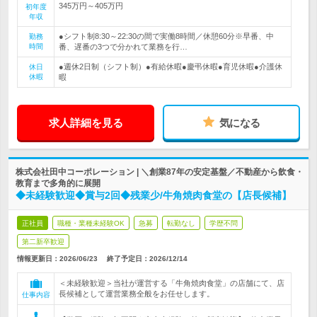
345万円～405万円
初年度
年収
●シフト制8:30～22:30の間で実働8時間／休憩60分※早番、中
勤務
時間
番、遅番の3つで分かれて業務を行…
●週休2日制（シフト制）●有給休暇●慶弔休暇●育児休暇●介護休
休日
休暇
暇
求人詳細を見る
気になる
株式会社田中コーポレーション | ＼創業87年の安定基盤／不動産から飲食・
教育まで多角的に展開
◆未経験歓迎◆賞与2回◆残業少/牛角焼肉食堂の【店長候補】
正社員
職種・業種未経験OK
急募
転勤なし
学歴不問
第二新卒歓迎
情報更新日：2026/06/23
終了予定日：
2026/12/14
＜未経験歓迎＞当社が運営する「牛角焼肉食堂」の店舗にて、店
長候補として運営業務全般をお任せします。
仕事内容