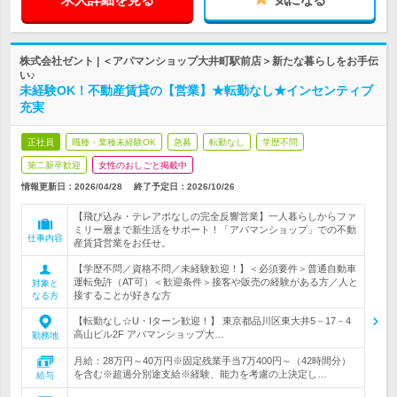
株式会社ゼント | ＜アパマンショップ大井町駅前店＞新たな暮らしをお手伝
い♪
未経験OK！不動産賃貸の【営業】★転勤なし★インセンティブ
充実
正社員
職種・業種未経験OK
急募
転勤なし
学歴不問
第二新卒歓迎
女性のおしごと掲載中
情報更新日：2026/04/28
終了予定日：
2026/10/26
【飛び込み・テレアポなしの完全反響営業】一人暮らしからファ
ミリー層まで新生活をサポート！「アパマンショップ」での不動
仕事内容
産賃貸営業をお任せ。
【学歴不問／資格不問／未経験歓迎！】＜必須要件＞普通自動車
運転免許（AT可）＜歓迎条件＞接客や販売の経験がある方／人と
対象と
接することが好きな方
なる方
【転勤なし☆U・Iターン歓迎！】 東京都品川区東大井5－17－4
高山ビル2F アパマンショップ大…
勤務地
月給：28万円～40万円※固定残業手当7万400円～（42時間分）
を含む※超過分別途支給※経験、能力を考慮の上決定し…
給与