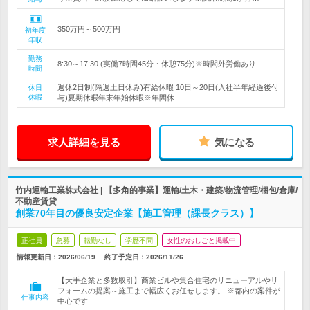
350万円～500万円
初年度
年収
勤務
8:30～17:30 (実働7時間45分・休憩75分)※時間外労働あり
時間
週休2日制(隔週土日休み)有給休暇 10日～20日(入社半年経過後付
休日
休暇
与)夏期休暇年末年始休暇※年間休…
求人詳細を見る
気になる
竹内運輸工業株式会社 | 【多角的事業】運輸/土木・建築/物流管理/梱包/倉庫/
不動産賃貸
創業70年目の優良安定企業【施工管理（課長クラス）】
正社員
急募
転勤なし
学歴不問
女性のおしごと掲載中
情報更新日：2026/06/19
終了予定日：
2026/11/26
【大手企業と多数取引】商業ビルや集合住宅のリニューアルやリ
フォームの提案～施工まで幅広くお任せします。 ※都内の案件が
仕事内容
中心です