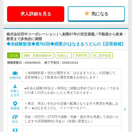
求人詳細を見る
気になる
株式会社田中コーポレーション | ＼創業87年の安定基盤／不動産から飲食・
教育まで多角的に展開
◆未経験歓迎◆賞与2回◆残業少/はなまるうどんの【店長候補】
正社員
職種・業種未経験OK
転勤なし
学歴不問
第二新卒歓迎
情報更新日：2026/06/23
終了予定日：
2026/12/14
＜未経験歓迎＞当社が運営する「はなまるうどん」の店舗にて、
店長候補として飲食店の運営全般をお任せします！
仕事内容
●社会人経験1年以上＜特別なご経験は求めておりません！できる
対象と
だけ多くの方とお会いしたと考えております＞
なる方
＜東京、埼玉いずれかの店舗へ配属となります※希望を考慮しま
す＞ ●はなまるうどん イトーヨーカドー…
勤務地
月給：23万円～27万円※経験・年齢・能力等を考慮して決定いた
します※試用期間6か月あり（待遇に変更なし）
給与