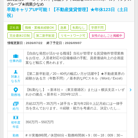
グループ★残業少なめ
早期キャリアUP可能！【不動産賃貸管理】★年休123日（土日
祝）
正社員
職種・業種未経験OK
急募
転勤なし
学歴不問
完全週休2日制
第二新卒歓迎
リモートワーク可
女性のおしごと掲載中
情報更新日：2026/07/22
終了予定日：
2026/09/07
【自由な発想が活かせる職場】当社が管理する賃貸物件管理業務
をお任せ。入居者対応や設備修繕の手配、資産価値向上の企画提
仕事内容
案など幅広く携われます。
【第二新卒歓迎／20～40代の幅広い方が活躍中】★不動産業界の
対象と
経験がある方（年数不問）／基本的なPCスキル（Word／Excel）
なる方
【転勤なし】 ＜新本社＞（東京都港区）または＜横浜支店＞いず
れかの拠点 ＜新本社＞2024年12月…
勤務地
月給22万円～35万円＋諸手当＋賞与年2回※上記月給には一律手
当を含んでおります。※経験・能力を考慮の上、決定いたし…
給与
350万円～550万円
初年度
年収
# ※実働8時間／休憩60分＜勤務時間例＞9：00～18：009：30～
勤務