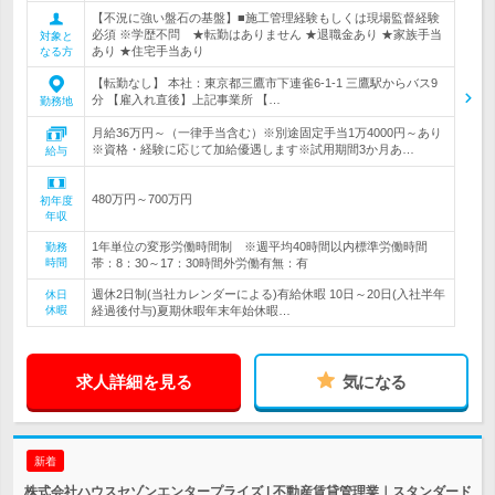
【不況に強い盤石の基盤】■施工管理経験もしくは現場監督経験
必須 ※学歴不問 ★転勤はありません ★退職金あり ★家族手当
対象と
あり ★住宅手当あり
なる方
【転勤なし】 本社：東京都三鷹市下連雀6-1-1 三鷹駅からバス9
分 【雇入れ直後】上記事業所 【…
勤務地
月給36万円～（一律手当含む）※別途固定手当1万4000円～あり
※資格・経験に応じて加給優遇します※試用期間3か月あ…
給与
480万円～700万円
初年度
年収
1年単位の変形労働時間制 ※週平均40時間以内標準労働時間
勤務
時間
帯：8：30～17：30時間外労働有無：有
週休2日制(当社カレンダーによる)有給休暇 10日～20日(入社半年
休日
休暇
経過後付与)夏期休暇年末年始休暇…
求人詳細を見る
気になる
新着
株式会社ハウスセゾンエンタープライズ | 不動産賃貸管理業｜スタンダード