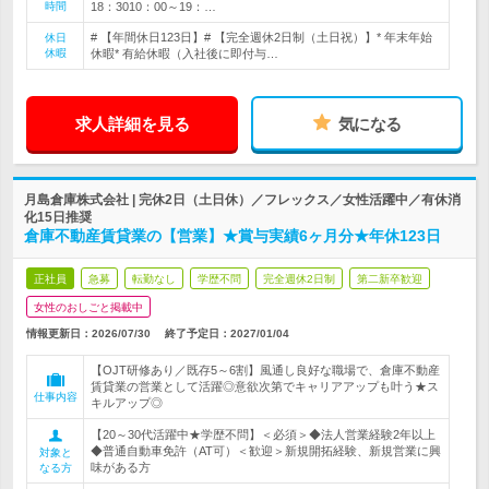
時間
18：3010：00～19：…
# 【年間休日123日】# 【完全週休2日制（土日祝）】* 年末年始
休日
休暇
休暇* 有給休暇（入社後に即付与…
求人詳細を見る
気になる
月島倉庫株式会社 | 完休2日（土日休）／フレックス／女性活躍中／有休消
化15日推奨
倉庫不動産賃貸業の【営業】★賞与実績6ヶ月分★年休123日
正社員
急募
転勤なし
学歴不問
完全週休2日制
第二新卒歓迎
女性のおしごと掲載中
情報更新日：2026/07/30
終了予定日：
2027/01/04
【OJT研修あり／既存5～6割】風通し良好な職場で、倉庫不動産
賃貸業の営業として活躍◎意欲次第でキャリアアップも叶う★ス
仕事内容
キルアップ◎
【20～30代活躍中★学歴不問】＜必須＞◆法人営業経験2年以上
◆普通自動車免許（AT可）＜歓迎＞新規開拓経験、新規営業に興
対象と
味がある方
なる方