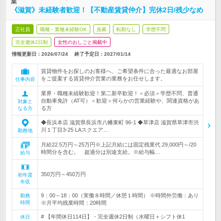
業
《滋賀》未経験者歓迎！【不動産賃貸仲介】完休2日/残少なめ
正社員
職種・業種未経験OK
急募
転勤なし
学歴不問
完全週休2日制
女性のおしごと掲載中
情報更新日：2026/07/24
終了予定日：
2027/01/14
賃貸物件をお探しのお客様へ、ご希望条件に合った最適なお部屋
をご提案する賃貸仲介営業の業務をお任せします。
仕事内容
業界・職種未経験歓迎！第二新卒歓迎！＜必須＞学歴不問、普通
自動車免許（AT可）＜歓迎＞何らかの営業経験や、関連資格があ
対象と
る方
なる方
◆長浜本店 滋賀県長浜市八幡東町 96-1 ◆草津店 滋賀県草津市渋
川１丁目3-25 LAスクエア…
勤務地
月給22.5万円～25万円※上記月給には固定残業代 29,000円～/20
時間分を含む。 超過分は別途支給。※給与幅…
給与
350万円～450万円
初年度
年収
9：00～18：00（実働８時間／休憩１時間） ※時間外労働：あり
勤務
時間
※月平均残業時間：20時間
# 【年間休日114日】・完全週休2日制（水曜日＋シフト休1
休日