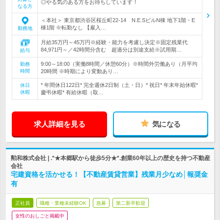
◎やる気のある方をお待ちしています！
なる方
＜本社＞ 東京都渋谷区桜丘町22-14 N.E.SビルN棟 地下1階・E
棟1階 ※転勤なし 【雇入…
勤務地
月給35万円～45万円※経験・能力を考慮し決定※固定残業代
84,971円～／42時間分含む 超過分は別途支給※試用期…
給与
9:00～18:00（実働8時間／休憩60分）※時間外労働あり（月平均
勤務
時間
20時間 ※時期により変動あり…
* 年間休日122日* 完全週休2日制（土・日）* 祝日* 年末年始休暇*
休日
休暇
慶弔休暇* 有給休暇（取…
求人詳細を見る
気になる
勲和株式会社 | .*★本郷駅から徒歩5分★*.創業60年以上の歴史を持つ不動産
会社
宅建資格を活かせる！【不動産賃貸営業】残業月少なめ│報奨金
有
正社員
職種・業種未経験OK
急募
第二新卒歓迎
女性のおしごと掲載中