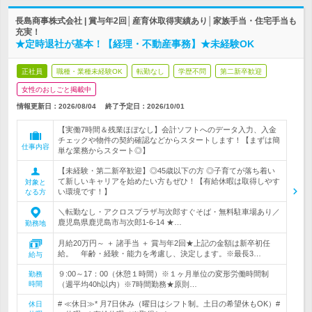
長島商事株式会社 | 賞与年2回│産育休取得実績あり│家族手当・住宅手当も
充実！
★定時退社が基本！【経理・不動産事務】★未経験OK
正社員
職種・業種未経験OK
転勤なし
学歴不問
第二新卒歓迎
女性のおしごと掲載中
情報更新日：2026/08/04
終了予定日：
2026/10/01
【実働7時間＆残業ほぼなし】会計ソフトへのデータ入力、入金
チェックや物件の契約確認などからスタートします！【まずは簡
仕事内容
単な業務からスタート◎】
【未経験・第二新卒歓迎】◎45歳以下の方 ◎子育てが落ち着い
て新しいキャリアを始めたい方もぜひ！【有給休暇は取得しやす
対象と
い環境です！】
なる方
＼転勤なし・アクロスプラザ与次郎すぐそば・無料駐車場あり／
鹿児島県鹿児島市与次郎1-6-14 ★…
勤務地
月給20万円～ ＋ 諸手当 ＋ 賞与年2回★上記の金額は新卒初任
給。 年齢・経験・能力を考慮し、決定します。※最長3…
給与
９:00～17：00（休憩１時間）※１ヶ月単位の変形労働時間制
勤務
時間
（週平均40h以内）※7時間勤務★原則…
# ≪休日≫* 月7日休み（曜日はシフト制。土日の希望休もOK）#
休日