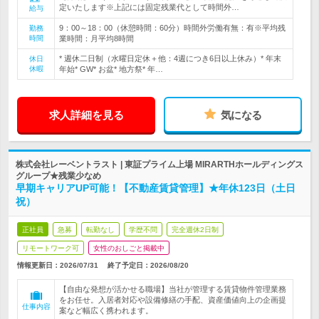
定いたします※上記には固定残業代として時間外…
給与
9：00～18：00（休憩時間：60分）時間外労働有無：有※平均残
勤務
時間
業時間：月平均8時間
* 週休二日制（水曜日定休＋他：4週につき6日以上休み）* 年末
休日
休暇
年始* GW* お盆* 地方祭* 年…
求人詳細を見る
気になる
株式会社レーベントラスト | 東証プライム上場 MIRARTHホールディングス
グループ★残業少なめ
早期キャリアUP可能！【不動産賃貸管理】★年休123日（土日
祝）
正社員
急募
転勤なし
学歴不問
完全週休2日制
リモートワーク可
女性のおしごと掲載中
情報更新日：2026/07/31
終了予定日：
2026/08/20
【自由な発想が活かせる職場】当社が管理する賃貸物件管理業務
をお任せ。入居者対応や設備修繕の手配、資産価値向上の企画提
仕事内容
案など幅広く携われます。