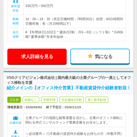
336万円～900万円
初年度
年収
10：00～18：30（所定労働時間：7時間30分）休憩：60分時間外
勤務
時間
労働有無：有（月15時間以下）
# 【年間休日110日】* 週休2日制：月6～8日（シフト制）* GW休
休日
休暇
暇* 夏季休暇* 年末年始休…
求人詳細を見る
気になる
VSGクリアビジョン株式会社 | 国内最大級の士業グループの一員としてオフ
ィス移転を支援
紹介メインの【オフィス仲介営業】不動産賃貸仲介経験者歓迎！
正社員
転勤なし
学歴不問
完全週休2日制
第二新卒歓迎
情報更新日：2026/06/02
終了予定日：
2026/11/19
士業グループの強固な顧客基盤を活かし、企業のオフィス移転に
関わる仲介コンサルティング業務全般をお任せします。
仕事内容
＜必須要件＞ ◎不動産の賃貸仲介経験をお持ちの方（年数不問）
対象と