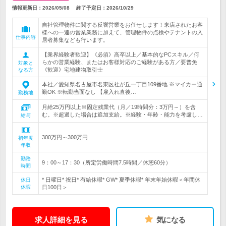
情報更新日：2026/05/08
終了予定日：
2026/10/29
自社管理物件に関する反響営業をお任せします！来店されたお客
様への一連の営業業務に加えて、管理物件の点検やテナントの入
仕事内容
居者募集なども行います。
【業界経験者歓迎】《必須》高卒以上／基本的なPCスキル／何
らかの営業経験、またはお客様対応のご経験がある方／要普免
対象と
《歓迎》宅地建物取引士
なる方
本社／愛知県名古屋市名東区社が丘一丁目109番地 ※マイカー通
勤OK ※転勤当面なし 【雇入れ直後…
勤務地
月給25万円以上※固定残業代（月／19時間分：3万円～）を含
む。※超過した場合は追加支給。※経験・年齢・能力を考慮し…
給与
300万円～300万円
初年度
年収
勤務
9：00～17：30（所定労働時間7.5時間／休憩60分）
時間
* 日曜日* 祝日* 有給休暇* GW* 夏季休暇* 年末年始休暇＜年間休
休日
休暇
日100日＞
求人詳細を見る
気になる