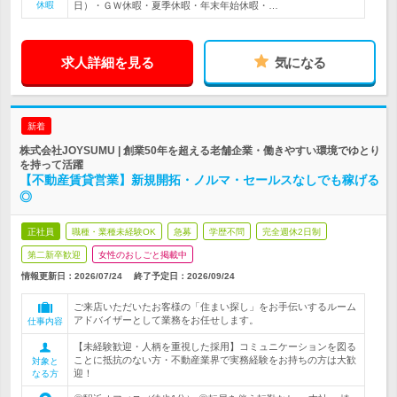
休暇
日）・ＧＷ休暇・夏季休暇・年末年始休暇・…
求人詳細を見る
気になる
新着
株式会社JOYSUMU | 創業50年を超える老舗企業・働きやすい環境でゆとり
を持って活躍
【不動産賃貸営業】新規開拓・ノルマ・セールスなしでも稼げる
◎
正社員
職種・業種未経験OK
急募
学歴不問
完全週休2日制
第二新卒歓迎
女性のおしごと掲載中
情報更新日：2026/07/24
終了予定日：
2026/09/24
ご来店いただいたお客様の「住まい探し」をお手伝いするルーム
アドバイザーとして業務をお任せします。
仕事内容
【未経験歓迎・人柄を重視した採用】コミュニケーションを図る
ことに抵抗のない方・不動産業界で実務経験をお持ちの方は大歓
対象と
迎！
なる方