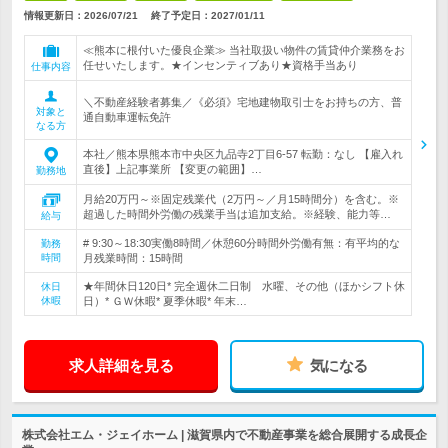
情報更新日：2026/07/21
終了予定日：
2027/01/11
≪熊本に根付いた優良企業≫ 当社取扱い物件の賃貸仲介業務をお
任せいたします。★インセンティブあり★資格手当あり
仕事内容
＼不動産経験者募集／《必須》宅地建物取引士をお持ちの方、普
対象と
通自動車運転免許
なる方
本社／熊本県熊本市中央区九品寺2丁目6-57 転勤：なし 【雇入れ
直後】上記事業所 【変更の範囲】…
勤務地
月給20万円～※固定残業代（2万円～／月15時間分）を含む。※
超過した時間外労働の残業手当は追加支給。※経験、能力等…
給与
# 9:30～18:30実働8時間／休憩60分時間外労働有無：有平均的な
勤務
時間
月残業時間：15時間
★年間休日120日* 完全週休二日制 水曜、その他（ほかシフト休
休日
休暇
日）* ＧＷ休暇* 夏季休暇* 年末…
求人詳細を見る
気になる
株式会社エム・ジェイホーム | 滋賀県内で不動産事業を総合展開する成長企