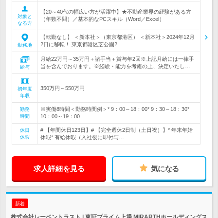
【20～40代の幅広い方が活躍中】★不動産業界の経験がある方
対象と
（年数不問）／基本的なPCスキル（Word／Excel）
なる方
【転勤なし】 ＜新本社＞（東京都港区） ＜新本社＞2024年12月
2日に移転！ 東京都港区芝公園2…
勤務地
月給22万円～35万円＋諸手当＋賞与年2回※上記月給には一律手
当を含んでおります。※経験・能力を考慮の上、決定いたし…
給与
350万円～550万円
初年度
年収
※実働8時間＜勤務時間例＞* 9：00～18：00* 9：30～18：30*
勤務
時間
10：00～19：00
# 【年間休日123日】# 【完全週休2日制（土日祝）】* 年末年始
休日
休暇
休暇* 有給休暇（入社後に即付与…
求人詳細を見る
気になる
新着
株式会社レーベントラスト | 東証プライム上場 MIRARTHホールディングス