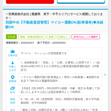
一宮興産株式会社 | 愛媛県 東予・中予エリアにサービス展開しておりま
す！
四国中央【不動産賃貸管理】マイカー通勤OK(駐車場有)◆未経
験OK
正社員
職種・業種未経験OK
急募
転勤なし
女性のおしごと掲載中
情報更新日：2026/03/27
終了予定日：
2026/09/24
アパート・マンションの管理業務です
仕事内容
＼ 未経験歓迎！「意欲」と「人柄」を重視した採用です！ ／<必
須>Excel等のPCスキル※高卒以上/要普通自動車運転免許（AT限
対象と
定可）
なる方
＜マイカー通勤可能◎駐車場あり／県外への転勤無＞ ■四国中央
支店 〒799-0113 愛媛県四国中…
勤務地
【月給】226,345円～300,600円※経験・年齢・能力を考慮して決
定いたします※上記には固定残業代として時間外…
給与
9：00～18：00（休憩時間：60分）時間外労働有無：有※平均残
勤務
時間
業時間：月平均8時間
* 週休二日制（水曜日定休＋他：4週につき6日以上休み）* 年末
休日