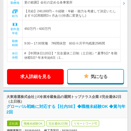
更の範囲】会社の定める各事業所
勤務地
【月給】240,000円～※経験・年齢・能力を考慮して決定いたし
ます※試用期間3ヶ月あり(待遇に変更なし)
給与
450万円～600万円
初年度
年収
勤務
9:00～17:00実働 7時間休憩 60分※月平均残業25時間
時間
# 【年間休日120日】* 完全週休二日制（土日祝）* 夏季5日* 冬期
休日
休暇
休暇5日* 年末年始6日（1…
求人詳細を見る
気になる
大東港運株式会社 | #冷凍冷蔵食品の通関トップクラス企業 #完全週休2日
（土日祝）
グローバル戦略に対応する【社内SE】◆職種未経験OK ◆賞与年
2回
正社員
職種未経験OK
完全週休2日制
リモートワーク可
情報更新日：2026/04/03
終了予定日：
2026/10/01