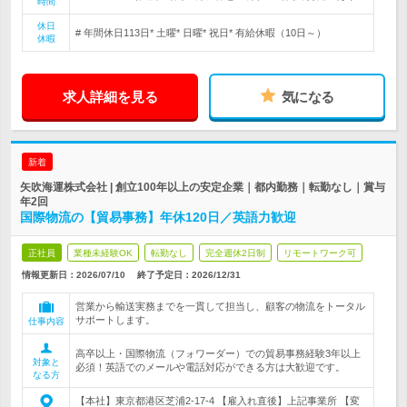
時間
休日
# 年間休日113日* 土曜* 日曜* 祝日* 有給休暇（10日～）
休暇
求人詳細を見る
気になる
新着
矢吹海運株式会社 | 創立100年以上の安定企業｜都内勤務｜転勤なし｜賞与
年2回
国際物流の【貿易事務】年休120日／英語力歓迎
正社員
業種未経験OK
転勤なし
完全週休2日制
リモートワーク可
情報更新日：2026/07/10
終了予定日：
2026/12/31
営業から輸送実務までを一貫して担当し、顧客の物流をトータル
サポートします。
仕事内容
高卒以上・国際物流（フォワーダー）での貿易事務経験3年以上
対象と
必須！英語でのメールや電話対応ができる方は大歓迎です。
なる方
【本社】東京都港区芝浦2-17-4 【雇入れ直後】上記事業所 【変