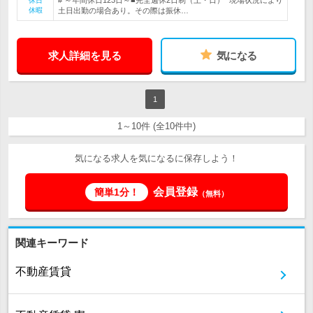
# ～年間休日123日～■完全週休2日制（土・日）* 現場状況により
休日
休暇
土日出勤の場合あり。その際は振休…
求人詳細を見る
気になる
1
1～10件 (全10件中)
気になる求人を気になるに保存しよう！
会員登録
簡単1分！
（無料）
関連キーワード
不動産賃貸