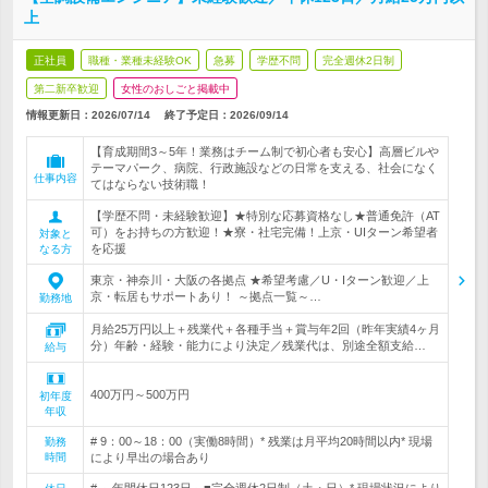
上
正社員
職種・業種未経験OK
急募
学歴不問
完全週休2日制
第二新卒歓迎
女性のおしごと掲載中
情報更新日：2026/07/14
終了予定日：
2026/09/14
【育成期間3～5年！業務はチーム制で初心者も安心】高層ビルや
テーマパーク、病院、行政施設などの日常を支える、社会になく
仕事内容
てはならない技術職！
【学歴不問・未経験歓迎】★特別な応募資格なし★普通免許（AT
可）をお持ちの方歓迎！★寮・社宅完備！上京・UIターン希望者
対象と
を応援
なる方
東京・神奈川・大阪の各拠点 ★希望考慮／U・Iターン歓迎／上
京・転居もサポートあり！ ～拠点一覧～…
勤務地
月給25万円以上＋残業代＋各種手当＋賞与年2回（昨年実績4ヶ月
分）年齢・経験・能力により決定／残業代は、別途全額支給…
給与
400万円～500万円
初年度
年収
# 9：00～18：00（実働8時間）* 残業は月平均20時間以内* 現場
勤務
時間
により早出の場合あり