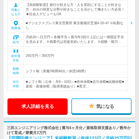
【未経験歓迎】旅行が好きな方・人を笑顔にすることが好きな
方・自分の得意な分野や好きなことを活かして働きたい方必見！
対象と
★社会人デビューもOK
なる方
■フジエクスプレス東京営業所 東京都港区芝浦4-20-47 ※転勤な
し
勤務地
月給20～21万円＋各種手当＋賞与年2回※上記には一律固定手当
を含みます。※残業代は別途支給いたします。※経験・能力…
給与
250万円～350万円
初年度
年収
勤務
シフト制（実働7時間40分／休憩1時間）
時間
■シフト制（公休：月8～10日）■有休休暇■忌引休暇■結婚休暇■
休日
休暇
産前・産後休暇（取得実績あり）■育児…
求人詳細を見る
気になる
三田エンジニアリング株式会社 | 賞与4ヶ月分／資格取得支援あり／数年か
けて育成／寮費月3万円
【空調設備エンジニア】未経験歓迎／年休123日／月給25万円以