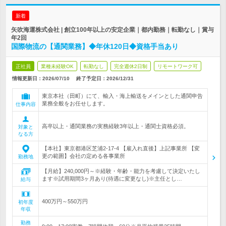
新着
矢吹海運株式会社 | 創立100年以上の安定企業｜都内勤務｜転勤なし｜賞与
年2回
国際物流の【通関業務】◆年休120日◆資格手当あり
正社員
業種未経験OK
転勤なし
完全週休2日制
リモートワーク可
情報更新日：2026/07/10
終了予定日：
2026/12/31
東京本社（田町）にて、輸入・海上輸送をメインとした通関申告
業務全般をお任せします。
仕事内容
高卒以上・通関業務の実務経験3年以上・通関士資格必須。
対象と
なる方
【本社】東京都港区芝浦2-17-4 【雇入れ直後】上記事業所 【変
更の範囲】会社の定める各事業所
勤務地
【月給】240,000円～※経験・年齢・能力を考慮して決定いたし
ます※試用期間3ヶ月あり(待遇に変更なし)※主任とし…
給与
400万円～550万円
初年度
年収
勤務