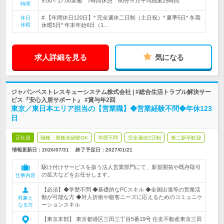
9:00～17:00実働 7時間休憩 60分※月平均残業25時間
時間
# 【年間休日120日】* 完全週休二日制（土日祝）* 夏季5日* 冬期
休日
休暇
休暇5日* 年末年始6日（1…
求人詳細を見る
気になる
ジャパンベストレスキューシステム株式会社 | #総合生活トラブル解決サー
ビス『安心入居サポート』 #賞与年2回
東京／東日本エリア担当の【営業職】◆営業経験不問◆年休123
日
正社員
職種・業種未経験OK
学歴不問
完全週休2日制
第二新卒歓迎
情報更新日：2026/07/31
終了予定日：
2027/01/21
駆け付けサービスを扱う法人営業部門にて、新規開拓や既存取引
の拡大などをお任せします。
仕事内容
【必須】◆学歴不問 ◆基礎的なPCスキル ◆全国出張等の営業活
動が可能な方 ◆対人折衝や顧客ニーズに応えるためのコミュニケ
対象と
ーションスキル
なる方
【東京本部】 東京都港区三田三丁目5番19号 住友不動産東京三田