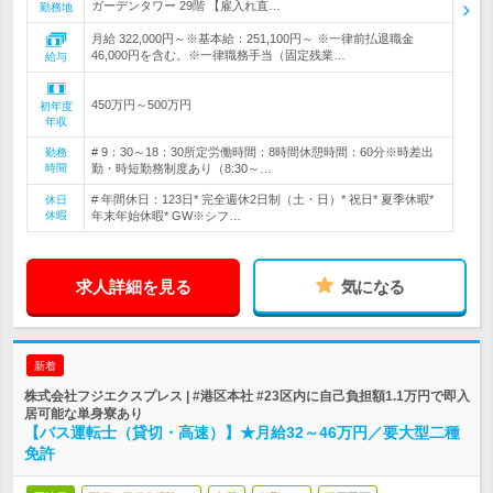
ガーデンタワー 29階 【雇入れ直…
勤務地
月給 322,000円～※基本給：251,100円～ ※一律前払退職金
46,000円を含む。※一律職務手当（固定残業…
給与
450万円～500万円
初年度
年収
# 9：30～18：30所定労働時間：8時間休憩時間：60分※時差出
勤務
時間
勤・時短勤務制度あり（8:30～…
# 年間休日：123日* 完全週休2日制（土・日）* 祝日* 夏季休暇*
休日
休暇
年末年始休暇* GW※シフ…
求人詳細を見る
気になる
新着
株式会社フジエクスプレス | #港区本社 #23区内に自己負担額1.1万円で即入
居可能な単身寮あり
【バス運転士（貸切・高速）】★月給32～46万円／要大型二種
免許