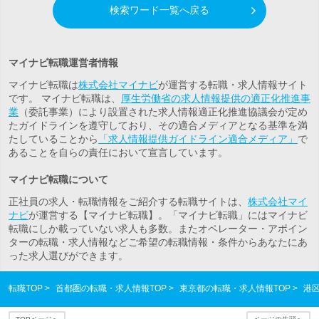
検索ワード一覧へ戻る
マイナビ転職運営者情報
マイナビ転職は
株式会社マイナビ
が運営する転職・求人情報サイト
です。 マイナビ転職は、
厚生労働省の求人情報提供の適正化推進事
業
（委託事業）により設置された求人情報適正化推進協議会が定め
たガイドラインを遵守しており、その適合メディアとなる基準を満
たしていることから
「求人情報提供ガイドライン適合メディア」
で
あることを自らの責任において宣言しています。
マイナビ転職について
正社員の求人・転職情報をご紹介する転職サイトは、
株式会社マイ
ナビ
が運営する【マイナビ転職】。「マイナビ転職」にはマイナビ
転職にしか載っていない求人も多数。また
オペレーター・アポイン
ター
の転職・求人情報などご希望の転職情報・条件からあなたにあ
った求人選びができます。
転職TOP
首都圏の転職・求人情報TOP
東京都の転職・求人情報TOP
港