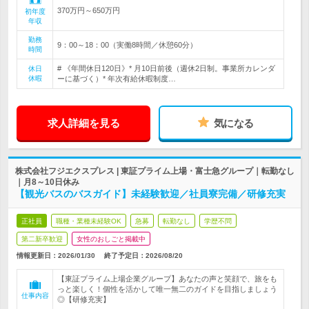
370万円～650万円
初年度
年収
勤務
9：00～18：00（実働8時間／休憩60分）
時間
# 《年間休日120日》* 月10日前後（週休2日制。事業所カレンダ
休日
休暇
ーに基づく）* 年次有給休暇制度…
求人詳細を見る
気になる
株式会社フジエクスプレス | 東証プライム上場・富士急グループ｜転勤なし
｜月8～10日休み
【観光バスのバスガイド】未経験歓迎／社員寮完備／研修充実
正社員
職種・業種未経験OK
急募
転勤なし
学歴不問
第二新卒歓迎
女性のおしごと掲載中
情報更新日：2026/01/30
終了予定日：
2026/08/20
【東証プライム上場企業グループ】あなたの声と笑顔で、旅をも
っと楽しく！個性を活かして唯一無二のガイドを目指しましょう
仕事内容
◎【研修充実】