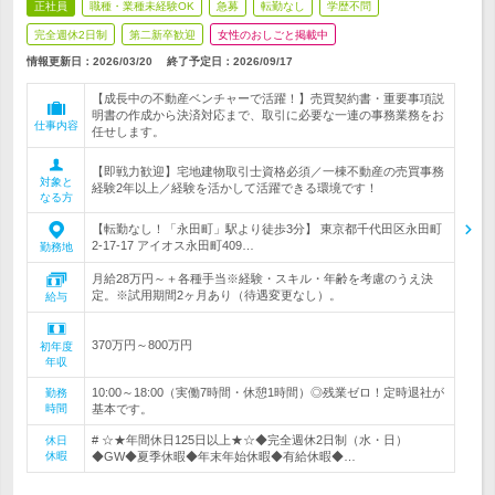
正社員
職種・業種未経験OK
急募
転勤なし
学歴不問
完全週休2日制
第二新卒歓迎
女性のおしごと掲載中
情報更新日：2026/03/20
終了予定日：
2026/09/17
【成長中の不動産ベンチャーで活躍！】売買契約書・重要事項説
明書の作成から決済対応まで、取引に必要な一連の事務業務をお
仕事内容
任せします。
【即戦力歓迎】宅地建物取引士資格必須／一棟不動産の売買事務
対象と
経験2年以上／経験を活かして活躍できる環境です！
なる方
【転勤なし！「永田町」駅より徒歩3分】 東京都千代田区永田町
2-17-17 アイオス永田町409…
勤務地
月給28万円～＋各種手当※経験・スキル・年齢を考慮のうえ決
定。※試用期間2ヶ月あり（待遇変更なし）。
給与
370万円～800万円
初年度
年収
10:00～18:00（実働7時間・休憩1時間）◎残業ゼロ！定時退社が
勤務
時間
基本です。
# ☆★年間休日125日以上★☆◆完全週休2日制（水・日）
休日
休暇
◆GW◆夏季休暇◆年末年始休暇◆有給休暇◆…