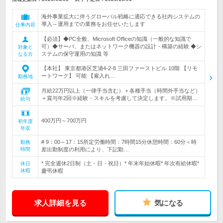
海外事業拡大に伴うグローバル戦略に適応できる社内システムの
導入～運用までの業務をお任せいたします
仕事内容
【必須】◆PC全般、Microsoft Officeの知識（一般的な知識で
可）◆サーバ、またはネットワーク機器の設計・構築の経験 ◆シ
対象と
ステムの保守運用の知識 等
なる方
【本社】 東京都港区芝浦4-2-8 三田ファーストビル 10階 【リモ
ートワーク】 可能 【雇入れ…
勤務地
月給22万円以上（一律手当含む）＋各種手当（時間外手当など）
＋賞与年2回※経験・スキルを考慮して決定します。※試用期…
給与
400万円～700万円
初年度
年収
# 9：00～17：15所定労働時間：7時間15分休憩時間：60分＜時
勤務
時間
差出勤制度の利用により、下記勤…
* 完全週休2日制（土・日・祝日）* 年末年始休暇* 年次有給休暇*
休日
休暇
慶弔休暇
求人詳細を見る
気になる