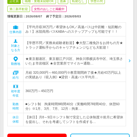
正社員
職種・業種未経験OK
急募
転勤なし
学歴不問
第二新卒歓迎
女性のおしごと掲載中
情報更新日：2026/08/07
終了予定日：
2026/09/03
【平均月収38万円／希望休もOK／高速バスは中距離・短距離の
み！】水陸両用バスKABAへのステップアップも可能です！！
仕事内容
【学歴不問／実務未経験者歓迎】◆大型二種免許をお持ちの方★
対象と
トラック運転手からのキャリアチェンジなども大歓迎！
なる方
★東京都港区、東京都江戸川区、神奈川県横浜市中区、埼玉県さ
いたま市岩槻区 ★全営業所でマイカー通勤…
勤務地
月給 320,000円～460,000円※教育期間終了後★月給43万円以上
の実績あり《収入例》■貸切・高速バス平均月…
給与
360万円～450万円
初年度
年収
■シフト制 拘束時間8時間40分（実働時間7時間40分、休憩60
勤務
時間
分）※1月、3月、7月、12月：拘束…
【休日】月8～9日※シフト制で安定した公休制度※前月に希望休
休日
休暇
を提出し、それを考慮してシフトを作成する…