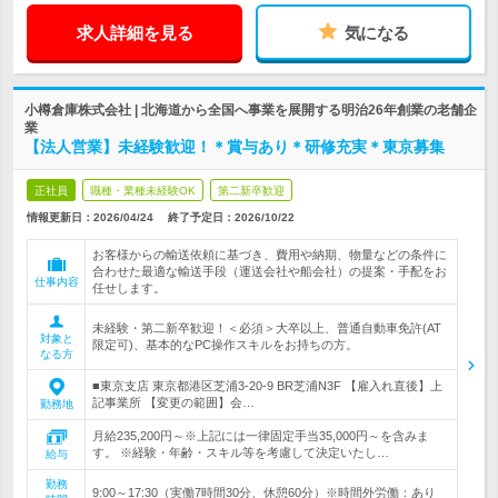
求人詳細を見る
気になる
小樽倉庫株式会社 | 北海道から全国へ事業を展開する明治26年創業の老舗企
業
【法人営業】未経験歓迎！＊賞与あり＊研修充実＊東京募集
正社員
職種・業種未経験OK
第二新卒歓迎
情報更新日：2026/04/24
終了予定日：
2026/10/22
お客様からの輸送依頼に基づき、費用や納期、物量などの条件に
合わせた最適な輸送手段（運送会社や船会社）の提案・手配をお
仕事内容
任せします。
未経験・第二新卒歓迎！＜必須＞大卒以上、普通自動車免許(AT
対象と
限定可)、基本的なPC操作スキルをお持ちの方。
なる方
■東京支店 東京都港区芝浦3-20-9 BR芝浦N3F 【雇入れ直後】上
記事業所 【変更の範囲】会…
勤務地
月給235,200円～※上記には一律固定手当35,000円～を含みま
す。 ※経験・年齢・スキル等を考慮して決定いたし…
給与
勤務
9:00～17:30（実働7時間30分、休憩60分）※時間外労働：あり