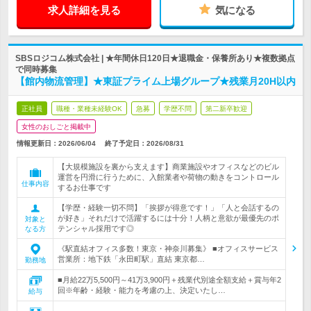
求人詳細を見る
気になる
SBSロジコム株式会社 | ★年間休日120日★退職金・保養所あり★複数拠点
で同時募集
【館内物流管理】★東証プライム上場グループ★残業月20H以内
正社員
職種・業種未経験OK
急募
学歴不問
第二新卒歓迎
女性のおしごと掲載中
情報更新日：2026/06/04
終了予定日：
2026/08/31
【大規模施設を裏から支えます】商業施設やオフィスなどのビル
運営を円滑に行うために、入館業者や荷物の動きをコントロール
仕事内容
するお仕事です
【学歴・経験一切不問】「挨拶が得意です！」「人と会話するの
が好き」それだけで活躍するには十分！人柄と意欲が最優先のポ
対象と
テンシャル採用です◎
なる方
《駅直結オフィス多数！東京・神奈川募集》 ■オフィスサービス
営業所：地下鉄「永田町駅」直結 東京都…
勤務地
■月給22万5,500円～41万3,900円＋残業代別途全額支給＋賞与年2
回※年齢・経験・能力を考慮の上、決定いたし…
給与