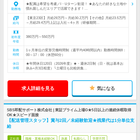
★配属は希望を考慮／I・Uターン歓迎！ ★あなたの好きな土地や
慣れ親しんだエリアで活躍できます！…
勤務地
【東京23区】月給29万円～月給30.2万円【その他】月給23.5万円
～月給29.4万円上記は入社～4ヶ月（研修期間…
給与
380万円～550万円
初年度
年収
1ヶ月単位の変形労働時間制（週平均40時間以内）勤務時間例8：
勤務
時間
00～17：00（休憩60分）
★年間休日120日（2026年度）★・週休2日制（日・祝は基本お
休日
休暇
休み+月3日程度）└土曜日も比較的集…
求人詳細を見る
気になる
SBS即配サポート株式会社 | 東証プライム上場G★5日以上の連続休暇取得
OK★スピード面接
【配送管理スタッフ】賞与2回／未経験歓迎★残業代は1分単位支
給
正社員
職種・業種未経験OK
急募
転勤なし
学歴不問