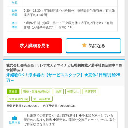
年収
9:30～18:30（実働8時間／休憩60分）※時間外労働有無：有※残
勤務
時間
業月平均4.3時間
* 週休2日制（水曜、第一・三火曜定休＋月平均2日公休）* 有給
休日
休暇
休暇（入社半年後に10日付与）* G…
求人詳細を見る
気になる
株式会社長崎企画 | ＼レア求人☆マイナビ転職初掲載／若手社員活躍中＊昼
食補助あり
未経験OK！浄水器の【サービススタッフ】★完休2日制/月給25
万～
正社員
職種・業種未経験OK
急募
転勤なし
学歴不問
完全週休2日制
第二新卒歓迎
情報更新日：2026/06/10
終了予定日：
2026/08/31
【社用車での直行OK／原則定時退社】◆浄水器を利用している
既存のお客様を担当 ◆販売会の開催や交換用カートリッジの取付
仕事内容
け作業などを任せます