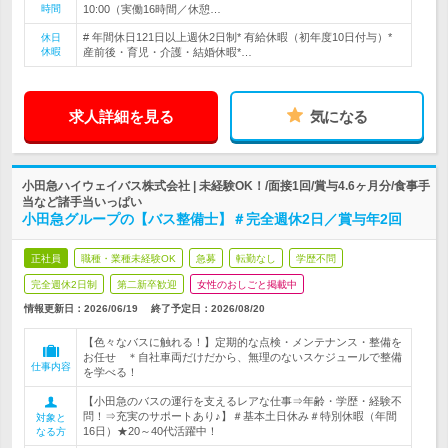
時間
10:00（実働16時間／休憩…
# 年間休日121日以上週休2日制* 有給休暇（初年度10日付与）*
休日
休暇
産前後・育児・介護・結婚休暇*…
求人詳細を見る
気になる
小田急ハイウェイバス株式会社 | 未経験OK！/面接1回/賞与4.6ヶ月分/食事手
当など諸手当いっぱい
小田急グループの【バス整備士】＃完全週休2日／賞与年2回
正社員
職種・業種未経験OK
急募
転勤なし
学歴不問
完全週休2日制
第二新卒歓迎
女性のおしごと掲載中
情報更新日：2026/06/19
終了予定日：
2026/08/20
【色々なバスに触れる！】定期的な点検・メンテナンス・整備を
お任せ ＊自社車両だけだから、無理のないスケジュールで整備
仕事内容
を学べる！
【小田急のバスの運行を支えるレアな仕事⇒年齢・学歴・経験不
問！⇒充実のサポートあり♪】＃基本土日休み＃特別休暇（年間
対象と
16日）★20～40代活躍中！
なる方