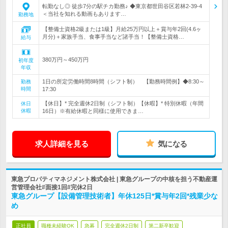
転勤なし◎ 徒歩7分の駅チカ勤務♪ ◆東京都世田谷区若林2-39-4
＜当社を知れる動画もあります…
勤務地
【整備士資格2級または1級】月給25万円以上＋賞与年2回(4.6ヶ
月分)＋家族手当、食事手当など諸手当！【整備士資格…
給与
380万円～450万円
初年度
年収
1日の所定労働時間8時間（シフト制） 【勤務時間例】◆8:30～
勤務
時間
17:30
【休日】* 完全週休2日制（シフト制）【休暇】* 特別休暇（年間
休日
休暇
16日）※有給休暇と同様に使用できま…
求人詳細を見る
気になる
東急プロパティマネジメント株式会社 | 東急グループの中核を担う不動産運
営管理会社#面接1回#完休2日
東急グループ【設備管理技術者】年休125日*賞与年2回*残業少な
め
正社員
職種未経験OK
急募
完全週休2日制
第二新卒歓迎