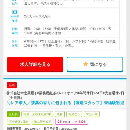
遇します。※試用期間なし
給与
270万円～350万円
初年度
年収
日勤：9:00～18:00（実働8時間／休憩1時間）泊勤：9:00～翌
勤務
時間
10:00（実働16時間／休憩…
# 年間休日121日以上週休2日制（シフト制）* 有給休暇（初年度
休日
休暇
10日付与）* 産前後・育児・介護…
求人詳細を見る
気になる
新着
株式会社幸之茶屋 | #業務用紅茶のパイオニア#年間休日124日#完全週休2日
（土日祝）
＼レア求人／茶葉の香りに包まれる【製造スタッフ】未経験歓迎
正社員
職種・業種未経験OK
急募
転勤なし
学歴不問
完全週休2日制
第二新卒歓迎
女性のおしごと掲載中
情報更新日：2026/08/07
終了予定日：
2026/10/08