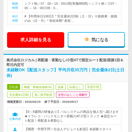
シフト制／07：00～18：00の間(実働8時間)＜シフト例＞◎07：
勤務
時間
00 ～ 16：00◎08：0…
# 【年間休日108日】* 完全週休2日制（土・日）※姫路東・姫路
休日
休暇
のみ（日・月）* 有給休暇* 産前…
求人詳細を見る
気になる
株式会社ロジカル | 再配達・夜勤なし/小型ATで固定ルート配送/面接1回＆
即日内定可
未経験OK【配送スタッフ】平均月収35万円｜完全週休2日(土日
休)
正社員
職種・業種未経験OK
急募
転勤なし
学歴不問
完全週休2日制
第二新卒歓迎
女性のおしごと掲載中
情報更新日：2026/06/19
終了予定日：
2026/09/17
【6～8週間の研修あり】パルシステムの商品を個人宅へ届けます
★ドラレコ・バックモニター搭載のAT小型トラック ★固定ルー
仕事内容
ト配送！再配達＆夜勤なし
【職歴・学歴不問！社会人デビューも歓迎】未経験スタート