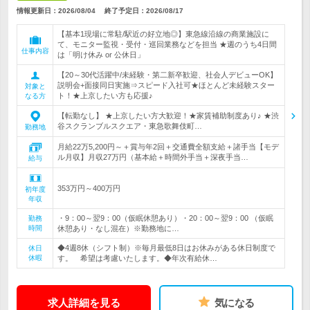
情報更新日：2026/08/04
終了予定日：
2026/08/17
【基本1現場に常駐/駅近の好立地◎】東急線沿線の商業施設に
て、モニター監視・受付・巡回業務などを担当 ★週のうち4日間
仕事内容
は「明け休み or 公休日」
【20～30代活躍中/未経験・第二新卒歓迎、社会人デビューOK】
説明会+面接同日実施⇒スピード入社可★ほとんど未経験スター
対象と
ト！★上京したい方も応援♪
なる方
【転勤なし】 ★上京したい方大歓迎！★家賃補助制度あり♪ ★渋
谷スクランブルスクエア・東急歌舞伎町…
勤務地
月給22万5,200円～＋賞与年2回＋交通費全額支給＋諸手当【モデ
ル月収】月収27万円（基本給＋時間外手当＋深夜手当…
給与
353万円～400万円
初年度
年収
・9：00～翌9：00（仮眠休憩あり）・20：00～翌9：00 （仮眠
勤務
時間
休憩あり・なし混在）※勤務地に…
◆4週8休（シフト制）※毎月最低8日はお休みがある休日制度で
休日
休暇
す。 希望は考慮いたします。◆年次有給休…
求人詳細を見る
気になる