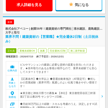
求人詳細を見る
気になる
新着
株式会社アベコー | 創業56年！建築資材の専門商社│清水建設、鹿島建設…
大手と取引
業界不問！建築資材の【営業職】★完全週休2日制（土日祝休
み）
正社員
業種未経験OK
急募
完全週休2日制
第二新卒歓迎
情報更新日：2026/07/10
終了予定日：
2026/12/31
ビルやマンションの建築に必要な資材の提案を担当いただきま
す。★長年取引のあるお客様が相手なので、業界未経験でも安心
仕事内容
してスタートできます！
【応募条件】◆大卒以上 ◆普通自動車免許（AT限定可）◆何ら
かの営業経験（業界不問）風通しのよい社風で働きやすい環境で
対象と
す！
なる方
★東京都と神奈川県での募集★ 【本社】 東京都世田谷区三軒茶
屋2丁目11番20号 サンタワーズD棟…
勤務地
◆月給30万円以上※経験・スキルを考慮のうえ、決定します※試
用期間6ヶ月（期間中の待遇変更なし）
給与