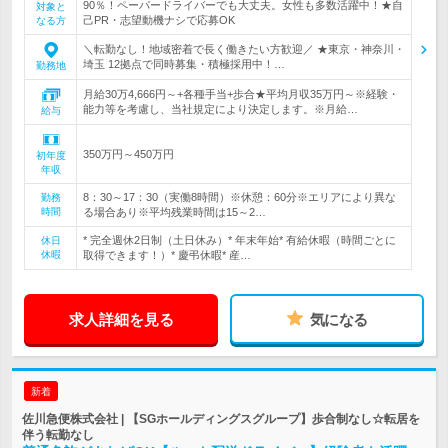
90％！ペーパードライバーでも大丈夫。女性も多数活躍中！★自
対象と
己PR・志望動機ナシで応募OK
なる方
＼転勤なし！地域密着で長く働きたい方歓迎／ ★東京・神奈川・
埼玉 12拠点で同時募集・積極採用中！…
勤務地
月給30万4,666円～+各種手当+歩合★平均月収35万円～※経験・
能力等を考慮し、当社規定により決定します。※月給…
給与
350万円～450万円
初年度
年収
8：30～17：30（実働8時間）※休憩：60分※エリアにより異な
勤務
時間
る場合あり※平均残業時間は15～2…
* 完全週休2日制（土日休み）* 年末年始* 有給休暇（時間ごとに
休日
休暇
取得できます！）* 慶弔休暇* 産…
求人詳細を見る
気になる
新着
佐川急便株式会社 | 【SGホールディングスグループ】歩合制なし☆転居を
伴う転勤なし