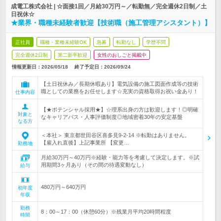
成電工株式会社 | ☆面接1回／月給30万円～／転勤無／完全週休2日制／土
日祝休☆
★業界・職種未経験者歓迎【技術職（施工管理アシスタント）】
正社員
職種・業種未経験OK
急募
転勤なし
学歴不問
完全週休2日制
第二新卒歓迎
女性のおしごと掲載中
情報更新日：2026/05/18
終了予定日：
2026/09/24
【土日祝休み／長期休暇あり】電気設備の施工図面作成等の技術
職としての業務をお任せします☆充実の資格取得お祝い金あり！
仕事内容
【★ポテンシャル採用★】☆理系出身の方は歓迎します！◎明確
対象と
なキャリアパス・人事評価制度◎地域密着30年の安定基盤
なる方
＜本社＞ 東京都世田谷区喜多見9-2-14 ※転勤はありません。
【雇入れ直後】上記事業所 【変更…
勤務地
月給30万円～40万円※経験・能力等を考慮して決定します。※試
用期間3ヶ月あり（その間の待遇変動なし）
給与
480万円～640万円
初年度
年収
勤務
8：00～17：00（休憩60分）※残業月平均20時間程度
時間