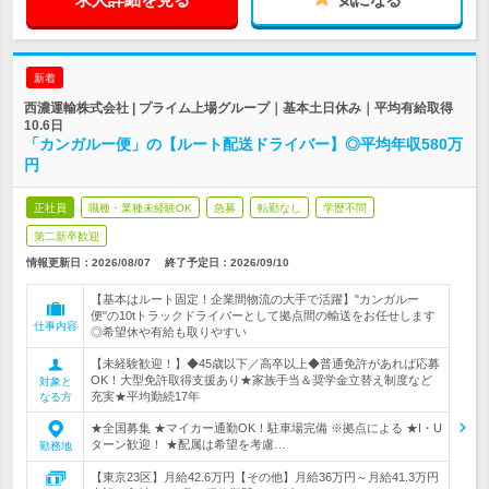
新着
西濃運輸株式会社 | プライム上場グループ｜基本土日休み｜平均有給取得
10.6日
「カンガルー便」の【ルート配送ドライバー】◎平均年収580万
円
正社員
職種・業種未経験OK
急募
転勤なし
学歴不問
第二新卒歓迎
情報更新日：2026/08/07
終了予定日：
2026/09/10
【基本はルート固定！企業間物流の大手で活躍】"カンガルー
便"の10tトラックドライバーとして拠点間の輸送をお任せします
仕事内容
◎希望休や有給も取りやすい
【未経験歓迎！】◆45歳以下／高卒以上◆普通免許があれば応募
OK！大型免許取得支援あり★家族手当＆奨学金立替え制度など
対象と
充実★平均勤続17年
なる方
★全国募集 ★マイカー通勤OK！駐車場完備 ※拠点による ★I・U
ターン歓迎！ ★配属は希望を考慮…
勤務地
【東京23区】月給42.6万円【その他】月給36万円～月給41.3万円