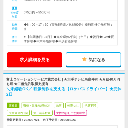
375万円～550万円
初年度
年収
◆8：00～17：30（実働8時間／休憩90分）※時間外労働有無：
勤務
時間
有
# 【年間休日124日】◆完全週休2日制（土日）◆祝日◆GW◆夏
休日
休暇
季休暇◆年末年始休暇◆年次有給休暇
求人詳細を見る
気になる
富士ロケーションサービス株式会社 | ★大手テレビ局案件有 ★月給40万円
も可 ★二種免許取得支援有
＼未経験OK／ 映像制作を支える【ロケバスドライバー】★完休
2日
正社員
職種・業種未経験OK
急募
転勤なし
学歴不問
完全週休2日制
第二新卒歓迎
女性のおしごと掲載中
情報更新日：2026/07/24
終了予定日：
2026/09/24