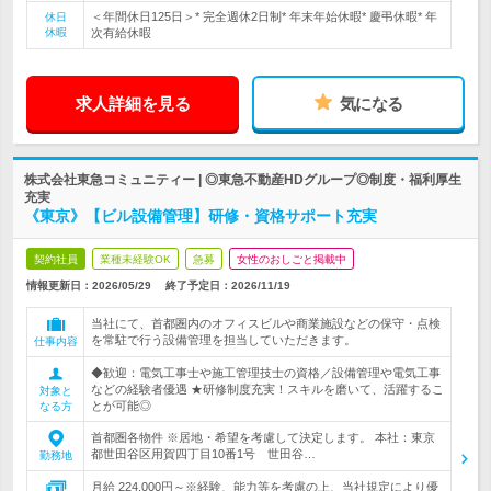
＜年間休日125日＞* 完全週休2日制* 年末年始休暇* 慶弔休暇* 年
休日
休暇
次有給休暇
求人詳細を見る
気になる
株式会社東急コミュニティー | ◎東急不動産HDグループ◎制度・福利厚生
充実
《東京》【ビル設備管理】研修・資格サポート充実
契約社員
業種未経験OK
急募
女性のおしごと掲載中
情報更新日：2026/05/29
終了予定日：
2026/11/19
当社にて、首都圏内のオフィスビルや商業施設などの保守・点検
を常駐で行う設備管理を担当していただきます。
仕事内容
◆歓迎：電気工事士や施工管理技士の資格／設備管理や電気工事
などの経験者優遇 ★研修制度充実！スキルを磨いて、活躍するこ
対象と
とが可能◎
なる方
首都圏各物件 ※居地・希望を考慮して決定します。 本社：東京
都世田谷区用賀四丁目10番1号 世田谷…
勤務地
月給 224,000円～※経験、能力等を考慮の上、当社規定により優