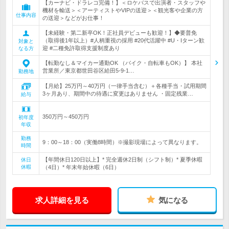
【カーナビ・ドラレコ完備！】＜ロケバスで出演者・スタッフや
機材を輸送＞＜アーティストやVIPの送迎＞＜観光客や企業の方
仕事内容
の送迎＞などがお仕事！
【未経験・第二新卒OK！正社員デビューも歓迎！】◆要普免
（取得後1年以上）#人柄重視の採用 #20代活躍中 #U・Iターン歓
対象と
迎 #二種免許取得支援制度あり
なる方
【転勤なし＆マイカー通勤OK （バイク・自転車もOK）】 本社
営業所／東京都世田谷区給田5-9-1…
勤務地
【月給】25万円～40万円（一律手当含む）＋各種手当・試用期間
3ヶ月あり、期間中の待遇に変更はありません ・固定残業…
給与
350万円～450万円
初年度
年収
勤務
9：00～18：00（実働8時間）※撮影現場によって異なります。
時間
【年間休日120日以上】* 完全週休2日制（シフト制）* 夏季休暇
休日
休暇
（4日）* 年末年始休暇（6日）
求人詳細を見る
気になる