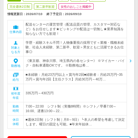
完全週休2日制
第二新卒歓迎
女性のおしごと掲載中
情報更新日：2026/07/10
終了予定日：
2026/09/10
配送センターの運営管理（配送品質の管理、カスタマー対応な
ど）をお任せします★ピッキングや配送は一切無し★業界知識を
仕事内容
知らない方でも歓迎！
学歴・経験スキル不問！人物像重視の採用です＜業種・職種未経
験、社会人未経験、第二新卒、歓迎＞男女ともに活躍できるお仕
対象と
事◎
なる方
《東京都、神奈川県、埼玉県内の各センター》 ※マイカー・バイ
ク・自転車通勤OKです。 ※勤務地は希…
勤務地
■未経験：月給23万円以上＋賞与年2回■経験者：月給25万円~35
万円＋賞与年2回【主任クラス】月給30万円～40万…
給与
335万円～430万円
初年度
年収
7:00～22:00 シフト制（実働8時間）※シフト／早番7:00～
勤務
時間
16:00、遅番13:00～22…
■週休2日制（シフト制｜月8～9日）┗本人の希望を考慮して決定
休日
休暇
します。曜日の固定も可能。■年末年始休…