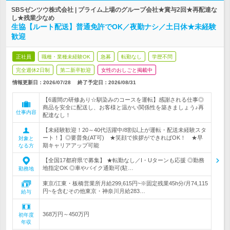
SBSゼンツウ株式会社 | プライム上場のグループ会社★賞与2回★再配達な
し★残業少なめ
生協【ルート配送】普通免許でOK／夜勤ナシ／土日休★未経験
歓迎
正社員
職種・業種未経験OK
急募
転勤なし
学歴不問
完全週休2日制
第二新卒歓迎
女性のおしごと掲載中
情報更新日：2026/07/28
終了予定日：
2026/08/31
【6週間の研修あり☆馴染みのコースを運転】感謝される仕事◎
商品を安全に配送し、お客様と温かい関係性を築きましょう♪再
仕事内容
配達なし！
【未経験歓迎！20～40代活躍中/8割以上が運転・配送未経験スタ
ート！】◎要普免(AT可) ★笑顔で挨拶ができればOK！ ★早
対象と
期キャリアアップ可能
なる方
【全国17都府県で募集】 ★転勤なし／I・Uターンも応援 ◎勤務
地指定OK ◎車やバイク通勤可(駐…
勤務地
東京/江東・板橋営業所月給299,615円~※固定残業45h分/月74,115
円~を含むその他東京・神奈川月給283…
給与
368万円～450万円
初年度
年収