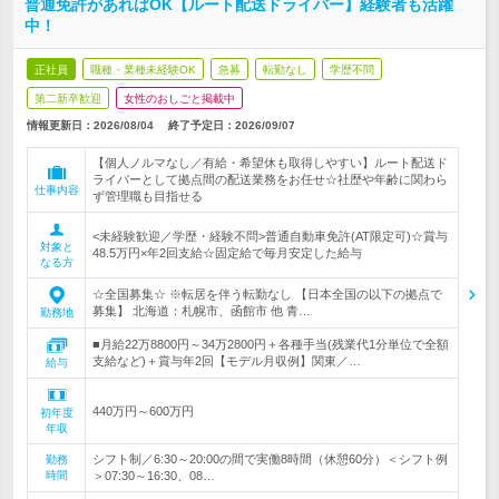
普通免許があればOK【ルート配送ドライバー】経験者も活躍
中！
正社員
職種・業種未経験OK
急募
転勤なし
学歴不問
第二新卒歓迎
女性のおしごと掲載中
情報更新日：2026/08/04
終了予定日：
2026/09/07
【個人ノルマなし／有給・希望休も取得しやすい】ルート配送ド
ライバーとして拠点間の配送業務をお任せ☆社歴や年齢に関わら
仕事内容
ず管理職も目指せる
<未経験歓迎／学歴・経験不問>普通自動車免許(AT限定可)☆賞与
対象と
48.5万円×年2回支給☆固定給で毎月安定した給与
なる方
☆全国募集☆ ※転居を伴う転勤なし 【日本全国の以下の拠点で
募集】 北海道：札幌市、函館市 他 青…
勤務地
■月給22万8800円～34万2800円＋各種手当(残業代1分単位で全額
支給など)＋賞与年2回【モデル月収例】関東／…
給与
440万円～600万円
初年度
年収
シフト制／6:30～20:00の間で実働8時間（休憩60分）＜シフト例
勤務
時間
＞07:30～16:30、08…