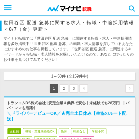
世田谷区 配送 急募に関する求人・転職・中途採用情報
＜8/7（金）更新＞
マイナビ転職では「世田谷区 配送 急募」に関連する転職・求人・中途採用情
報を多数掲載中!「世田谷区 配送 急募」の転職・求人情報を探しているあなた
におすすめのお仕事を掲載しています。「世田谷区 配送 急募」に関連するキ
ーワードからも転職・求人情報をお探しいただけるので、あなたにぴったりの
お仕事を見つけてみてください!
1～50件 (全159件中)
1
2
3
4
トランコムDS株式会社 | 安定企業＆業界で安心┃未経験でも28万円~┃パ
パ・ママも活躍中
＼ドライバーデビューOK／★完全土日休み【生協のルート配
送】
正社員
職種・業種未経験OK
急募
転勤なし
学歴不問