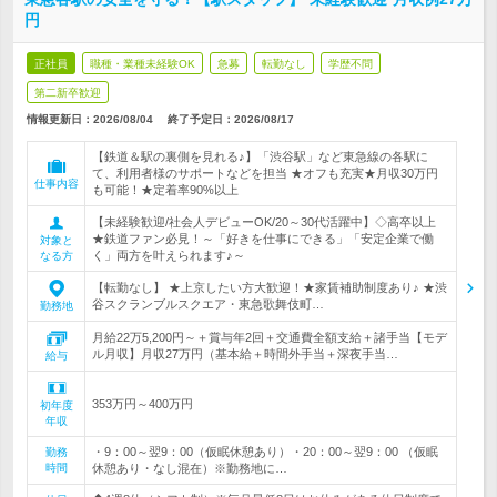
円
正社員
職種・業種未経験OK
急募
転勤なし
学歴不問
第二新卒歓迎
情報更新日：2026/08/04
終了予定日：
2026/08/17
【鉄道＆駅の裏側を見れる♪】「渋谷駅」など東急線の各駅に
て、利用者様のサポートなどを担当 ★オフも充実★月収30万円
仕事内容
も可能！★定着率90%以上
【未経験歓迎/社会人デビューOK/20～30代活躍中】◇高卒以上
★鉄道ファン必見！～「好きを仕事にできる」「安定企業で働
対象と
く」両方を叶えられます♪～
なる方
【転勤なし】 ★上京したい方大歓迎！★家賃補助制度あり♪ ★渋
谷スクランブルスクエア・東急歌舞伎町…
勤務地
月給22万5,200円～＋賞与年2回＋交通費全額支給＋諸手当【モデ
ル月収】月収27万円（基本給＋時間外手当＋深夜手当…
給与
353万円～400万円
初年度
年収
・9：00～翌9：00（仮眠休憩あり）・20：00～翌9：00 （仮眠
勤務
時間
休憩あり・なし混在）※勤務地に…