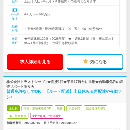
上記は入社～6ヶ月（研修期間）の給与となります…
給与
480万円～610万円
初年度
年収
勤務
・実働8時間・勤務時間例17：00～翌2：00（休憩60分）
時間
★年間休日120日（2026年度）★・週休2日制（日・祝は基本お
休日
休暇
休み+月3日程度）└土曜日も比較的集…
求人詳細を見る
気になる
株式会社トラストシップ | ★面接1回★平日17時台に退勤★自動車免許の取
得サポートあり★
普通免許なしでOK！【ルート配送】土日休み＆再配達や夜勤ナ
シ♪
正社員
職種・業種未経験OK
急募
学歴不問
完全週休2日制
第二新卒歓迎
女性のおしごと掲載中
情報更新日：2026/07/16
終了予定日：
2026/08/27