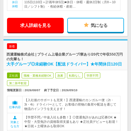
115日(110日＋計画年休5日)■休日・休暇・週休2日制（月8～10
休日
休暇
日／シフト制）・有給休暇・産前…
求人詳細を見る
気になる
新着
西濃運輸株式会社 | プライム上場企業グループ/寮あり/20代で年収550万円
の先輩も！
大手グループ◎未経験OK【配送ドライバー】★年間休日120日
正社員
職種・業種未経験OK
急募
転勤なし
学歴不問
第二新卒歓迎
情報更新日：2026/08/07
終了予定日：
2026/09/10
【入社後のサポートも充実！】西濃運輸のカンガルー便（2t・
3t・4t）ドライバーとして、お客様の荷物の集荷や配送を通じて
仕事内容
物流のインフラを支えます！
【学歴不問／中途入社も多数！】◎普通免許があれば応募OK ★
中型・大型免許の資格取得支援もあり ★正社員デビューも歓迎！
対象と
★日祝＋土曜休みも取得OK
なる方