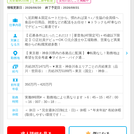
完全週休2日制
第二新卒歓迎
女性のおしごと掲載中
情報更新日：2026/06/30
終了予定日：
2026/08/31
＼近距離＆固定ルートだから、慣れれば楽々♪／生協の会員様へ
食品や日用品、雑貨などの配送をお任せ！★トラックもAT車なの
仕事内容
でデビューに最適です♪
【 応募条件はたったこれだけ！│要普免(AT限定可)＋45歳以下限
定 】◎正社員デビューOK ◎元介護士や工場勤務、営業など異業
対象と
種からの転職実績多数！
なる方
【 東京都・神奈川県内の各拠点に配属 】 ◆転勤なし！勤務地は
希望を完全考慮 ◆マイカー・バイク通…
勤務地
月給28万1471円～▼東京・神奈川各エリアごとの月給東京（品
川・世田谷）：月給29万5189円～東京（国立）・神奈…
給与
350万円～420万円
初年度
年収
実働8時間# ＜ 勤務地により異なります ＞6：45～15：457：00
勤務
時間
～16：007：30～18：…
＜ 休日 ＞* 完全週休2日制(土・日)＜ 休暇 ＞* 年末年始* 有給休暇
休日
休暇
(取得しやすい環境です！…
求人詳細を見る
気になる