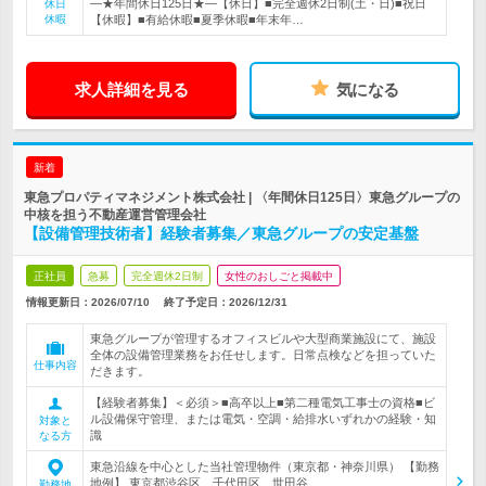
―★年間休日125日★―【休日】■完全週休2日制(土・日)■祝日
休日
休暇
【休暇】■有給休暇■夏季休暇■年末年…
求人詳細を見る
気になる
新着
東急プロパティマネジメント株式会社 | 〈年間休日125日〉東急グループの
中核を担う不動産運営管理会社
【設備管理技術者】経験者募集／東急グループの安定基盤
正社員
急募
完全週休2日制
女性のおしごと掲載中
情報更新日：2026/07/10
終了予定日：
2026/12/31
東急グループが管理するオフィスビルや大型商業施設にて、施設
全体の設備管理業務をお任せします。日常点検などを担っていた
仕事内容
だきます。
【経験者募集】＜必須＞■高卒以上■第二種電気工事士の資格■ビ
ル設備保守管理、または電気・空調・給排水いずれかの経験・知
対象と
識
なる方
東急沿線を中心とした当社管理物件（東京都・神奈川県） 【勤務
地例】 東京都渋谷区、千代田区、世田谷…
勤務地