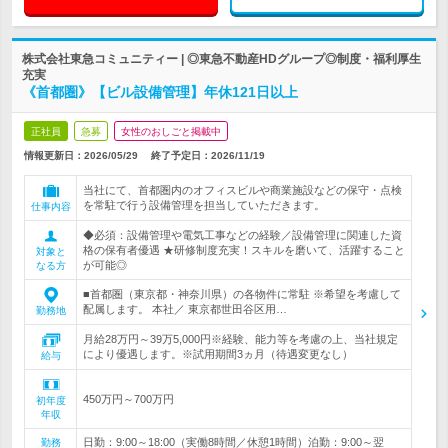
株式会社東急コミュニティー | ◎東急不動産HDグループ◎制度・福利厚生
充実
《首都圏》【ビル設備管理】年休121日以上
正社員
急募
女性のおしごと掲載中
情報更新日：2026/05/29
終了予定日：
2026/11/19
当社にて、首都圏内のオフィスビルや商業施設などの保守・点検
を常駐で行う設備管理を担当していただきます。
仕事内容
◆必須：設備管理や電気工事などの経験／設備管理に関連した資
格の保有者優遇 ★研修制度充実！スキルを磨いて、活躍すること
対象と
が可能◎
なる方
■首都圏（東京都・神奈川県）の各物件に常駐 ※希望を考慮して
配属します。 本社／ 東京都世田谷区用…
勤務地
月給28万円～39万5,000円※経験、能力等を考慮の上、当社規定
により優遇します。※試用期間3ヵ月（待遇変更なし）
給与
450万円～700万円
初年度
年収
日勤：9:00～18:00（実働8時間／休憩1時間）泊勤：9:00～翌
勤務