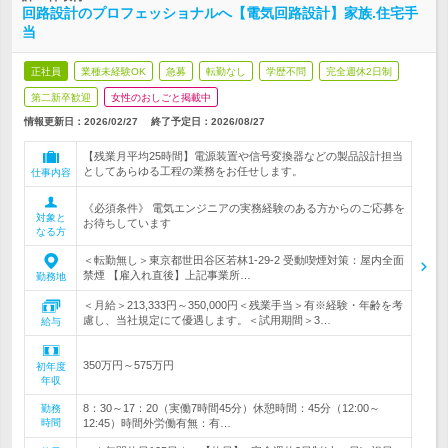
回路設計のプロフェッショナルへ【電気回路設計】家族.住宅手
当
正社員
業種未経験OK
急募
転勤なし
学歴不問
完全週休2日制
第二新卒歓迎
女性のおしごと掲載中
情報更新日：2026/02/27
終了予定日：
2026/08/27
【残業月平均25時間】電源装置や信号変換器などの製品設計担当
としてあらゆる工程の業務をお任せします。
仕事内容
《必須条件》 電気エンジニアの実務経験のある方からのご応募を
対象と
お待ちしています
なる方
＜転勤無し＞東京都世田谷区若林1-29-2 受動喫煙対策：屋内全面
禁煙 【雇入れ直後】上記事業所…
勤務地
＜月給＞213,333円～350,000円＜残業手当＞有※経験・年齢を考
慮し、当社規定にて優遇します。＜試用期間＞3…
給与
350万円～575万円
初年度
年収
8：30～17：20（実働7時間45分）休憩時間：45分（12:00～
勤務
時間
12:45）時間外労働有無：有…