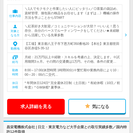
＼1人でモクモクと作業したい人にピッタリ♪／◎茶葉の袋詰め、
資材管理、個包装の検品をお任せします《まずは…》機械の操作
仕事内容
方法を学ぶことからSTART
＼紅茶好き大歓迎／コミュニケーションが大切？⇒いいえ！思う
存分、自分のペースでルーティンワークをしてください★未経験
対象と
から活躍している先輩多数
なる方
【工場】東京都八王子市下恩方町350番地20 【本社】東京都世田
谷区赤堤5-35-12
勤務地
月給：21万円以上※経験・スキルを考慮の上、決定します。※試
用期間3ヵ月。その間の交通費は1万円。その他、条件の変更…
給与
8:00～17:00(休憩時間 1時間00分)※繁忙期や業務内容により10：
勤務
時間
00～20：00の二交代…
* 年間休日124日* 完全週休2日制（土日祝）* 有給休暇（10日／初
休日
休暇
年度）* GW休暇* 夏季休…
求人詳細を見る
気になる
昌栄電機株式会社 | 日立・東京電力など大手企業との取引実績多数／国内特
許12件取得