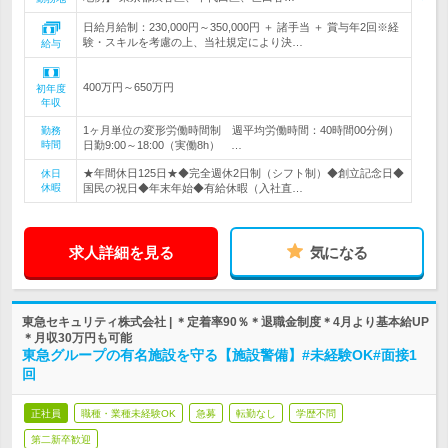
日給月給制：230,000円～350,000円 ＋ 諸手当 ＋ 賞与年2回※経
験・スキルを考慮の上、当社規定により決…
給与
400万円～650万円
初年度
年収
1ヶ月単位の変形労働時間制 週平均労働時間：40時間00分例）
勤務
時間
日勤9:00～18:00（実働8h） …
★年間休日125日★◆完全週休2日制（シフト制）◆創立記念日◆
休日
休暇
国民の祝日◆年末年始◆有給休暇（入社直…
求人詳細を見る
気になる
東急セキュリティ株式会社 | ＊定着率90％＊退職金制度＊4月より基本給UP
＊月収30万円も可能
東急グループの有名施設を守る【施設警備】#未経験OK#面接1
回
正社員
職種・業種未経験OK
急募
転勤なし
学歴不問
第二新卒歓迎