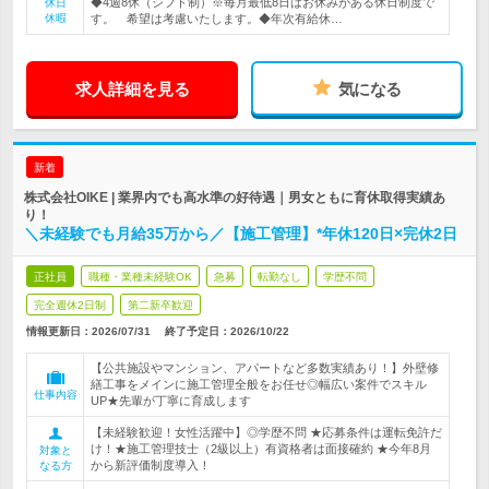
◆4週8休（シフト制）※毎月最低8日はお休みがある休日制度で
休日
休暇
す。 希望は考慮いたします。◆年次有給休…
求人詳細を見る
気になる
新着
株式会社OIKE | 業界内でも高水準の好待遇｜男女ともに育休取得実績あ
り！
＼未経験でも月給35万から／【施工管理】*年休120日×完休2日
正社員
職種・業種未経験OK
急募
転勤なし
学歴不問
完全週休2日制
第二新卒歓迎
情報更新日：2026/07/31
終了予定日：
2026/10/22
【公共施設やマンション、アパートなど多数実績あり！】外壁修
繕工事をメインに施工管理全般をお任せ◎幅広い案件でスキル
仕事内容
UP★先輩が丁寧に育成します
【未経験歓迎！女性活躍中】◎学歴不問 ★応募条件は運転免許だ
け！★施工管理技士（2級以上）有資格者は面接確約 ★今年8月
対象と
から新評価制度導入！
なる方