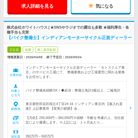
求人詳細を見る
気になる
株式会社ホワイトハウス | ★SNSやラジオでの露出も多数 ★福利厚生・各
種手当も充実
【バイク整備士】インディアンモーターサイクル正規ディーラー
正社員
急募
第二新卒歓迎
情報更新日：2026/04/08
終了予定日：
2026/09/24
インディアンモーターサイクル正規ディーラー 「モトスクエア東
京」のサービス工場にて、 整備業務および工場運営に関わる業務
仕事内容
をお任せします。
バイク整備未経験OK！◆必須：整備士免許2級以上、二輪免許
対象と
なる方
東京都世田谷区桜丘4丁目24-16 インディアン東京内 【雇入れ直
後】上記事業所 【変更の範囲】会…
勤務地
【月給】255,000円～360,000円※経験・年齢を考慮の上、当社規
定により優遇します。※上記には、１ヶ月あたり…
給与
350万円～500万円
初年度