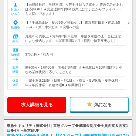
【未経験歓迎！学歴不問】＼若手社員も活躍中／ 普通免許があれ
ば応募OK！★完全週休2日制＆残業ほぼナシだからプライベート
対象と
も大切にできます！
なる方
【「千歳烏山駅」徒歩5分／転勤なし】 東京都世田谷区南烏山5
－24－7 第二幸栄ビル ※現場への直…
勤務地
月給25万円以上＋賞与年2回※経験・年齢を考慮の上、当社規定
により優遇します。※試用期間3ヶ月（期間中待遇変更なし）
給与
375万円～475万円
初年度
年収
9時00分～17時30分（実働7.5時間）# ★残業は月10時間以下と少
勤務
時間
なめ業務状況に応じてほとんど…
・完全週休2日制（日曜＋他1日）・祝日・GW休暇・夏季休暇・
休日
休暇
年末年始休暇・有給休暇# ★年間休日11…
求人詳細を見る
気になる
東急セキュリティ株式会社 | 東急グループ◆退職金制度◆全員面接＆面接1
回◆4月～基本給UP
東急各駅の安全を守る！【駅スタッフ】*未経験歓迎*月収例27万