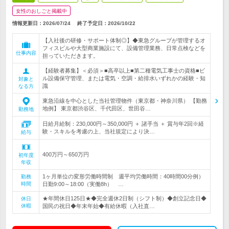
女性のおしごと掲載中
情報更新日：2026/07/24
終了予定日：
2026/10/22
【入社後の研修・サポート体制◎】◆東急グループが管理するオ
フィスビルや大型商業施設にて、設備管理業務、日常点検などを
仕事内容
担っていただきます。
【経験者募集】＜必須＞■高卒以上■第二種電気工事士の資格■ビ
ル設備保守管理、または電気・空調・給排水いずれかの経験・知
対象と
識
なる方
東急沿線を中心とした当社管理物件（東京都・神奈川県） 【勤務
地例】 東京都渋谷区、千代田区、世田谷…
勤務地
日給月給制：230,000円～350,000円 ＋ 諸手当 ＋ 賞与年2回※経
験・スキルを考慮の上、当社規定により決…
給与
400万円～650万円
初年度
年収
1ヶ月単位の変形労働時間制 週平均労働時間：40時間00分例）
勤務
時間
日勤9:00～18:00（実働8h） …
★年間休日125日★◆完全週休2日制（シフト制）◆創立記念日◆
休日
休暇
国民の祝日◆年末年始◆有給休暇（入社直…