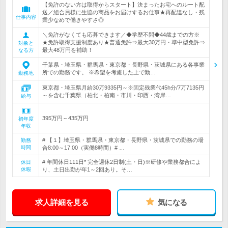
【免許のない方は取得からスタート】決まったお宅へのルート配
送／組合員様に生協の商品をお届けするお仕事★再配達なし・残
仕事内容
業少なめで働きやすさ◎
＼免許がなくても応募できます／◆学歴不問◆44歳までの方※
★免許取得支援制度あり★普通免許⇒最大30万円・準中型免許⇒
対象と
最大48万円を補助！
なる方
千葉県・埼玉県・群馬県・東京都・長野県・茨城県にある各事業
所での勤務です。 ※希望を考慮した上で勤…
勤務地
東京都・埼玉県月給30万9335円～※固定残業代45h分/7万7135円
～を含む千葉県（柏北・柏南・市川・印西・湾岸…
給与
395万円～435万円
初年度
年収
# 【１】埼玉県・群馬県・東京都・長野県・茨城県での勤務の場
勤務
時間
合8:00～17:00（実働8時間）# …
# 年間休日111日* 完全週休2日制(土・日)※研修や業務都合によ
休日
休暇
り、土日出勤が年1～2回あり。そ…
求人詳細を見る
気になる