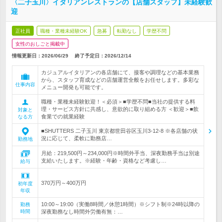
〈二子玉川〉イタリアンレストランの【店舗スタッフ】未経験歓
迎
正社員
職種・業種未経験OK
急募
転勤なし
学歴不問
女性のおしごと掲載中
情報更新日：2026/06/29
終了予定日：
2026/12/14
カジュアルイタリアンの各店舗にて、接客や調理などの基本業務
から、スタッフ育成などの店舗運営全般をお任せします。多彩な
仕事内容
メニュー開発も可能です。
職種・業種未経験歓迎！＜必須＞■学歴不問■当社の提供する料
理・サービス方針に共感し、意欲的に取り組める方 ＜歓迎＞■飲
対象と
食業での就業経験
なる方
■SHUTTERS 二子玉川 東京都世田谷区玉川3-12-8 ※各店舗の状
況に応じて、柔軟に勤務店…
勤務地
月給：219,500円～234,000円※時間外手当、深夜勤務手当は別途
支給いたします。※経験・年齢・資格など考慮し…
給与
370万円～400万円
初年度
年収
10:00～19:00（実働8時間／休憩1時間）※シフト制※24時以降の
勤務
時間
深夜勤務なし時間外労働有無：…