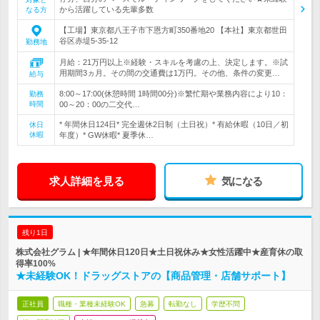
から活躍している先輩多数
なる方
【工場】東京都八王子市下恩方町350番地20 【本社】東京都世田
谷区赤堤5-35-12
勤務地
月給：21万円以上※経験・スキルを考慮の上、決定します。※試
用期間3ヵ月。その間の交通費は1万円。その他、条件の変更…
給与
8:00～17:00(休憩時間 1時間00分)※繁忙期や業務内容により10：
勤務
時間
00～20：00の二交代…
* 年間休日124日* 完全週休2日制（土日祝）* 有給休暇（10日／初
休日
休暇
年度）* GW休暇* 夏季休…
求人詳細を見る
気になる
残り1日
株式会社グラム | ★年間休日120日★土日祝休み★女性活躍中★産育休の取
得率100%
★未経験OK！ドラッグストアの【商品管理・店舗サポート】
正社員
職種・業種未経験OK
急募
転勤なし
学歴不問