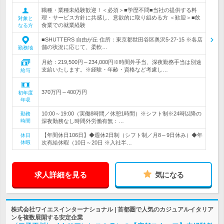
職種・業種未経験歓迎！＜必須＞■学歴不問■当社の提供する料
理・サービス方針に共感し、意欲的に取り組める方 ＜歓迎＞■飲
対象と
食業での就業経験
なる方
■SHUTTERS 自由が丘 住所：東京都世田谷区奥沢5-27-15 ※各店
舗の状況に応じて、柔軟…
勤務地
月給：219,500円～234,000円※時間外手当、深夜勤務手当は別途
支給いたします。※経験・年齢・資格など考慮し…
給与
370万円～400万円
初年度
年収
10:00～19:00（実働8時間／休憩1時間）※シフト制※24時以降の
勤務
時間
深夜勤務なし時間外労働有無：…
【年間休日106日】◆週休2日制（シフト制／月8～9日休み）◆年
休日
休暇
次有給休暇（10日～20日 ※入社半…
求人詳細を見る
気になる
株式会社ワイエスインターナショナル | 首都圏で人気のカジュアルイタリア
ンを複数展開する安定企業