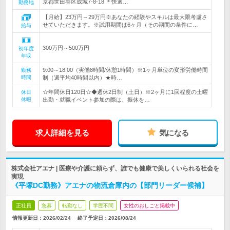
京都世田谷区成城7-8-18 ＊快適…
勤務地
【月給】23万円～29万円※あなたの経験やスキルは最大限考慮さ
せていただきます。※試用期間は6ヶ月（その期間の条件に…
給与
300万円～500万円
初年度
年収
9:00～18:00（実働8時間/休憩1時間）※1ヶ月単位の変形労働時間
勤務
時間
制（週平均40時間以内）★時…
☆年間休日120日☆◆週休2日制（土日）※2ヶ月に1回程度の土曜
休日
休暇
出勤・就職イベント参加の際は、振休を…
求人詳細を見る
気になる
株式会社アエナ | 医療や介護に頼らず、誰でも健康で美しくいられる社会を
実現
《平塚DC勤務》アエナの物流倉庫内の【部門リーダー候補】
正社員
急募
転勤なし
学歴不問
女性のおしごと掲載中
情報更新日：2026/02/24
終了予定日：
2026/08/24