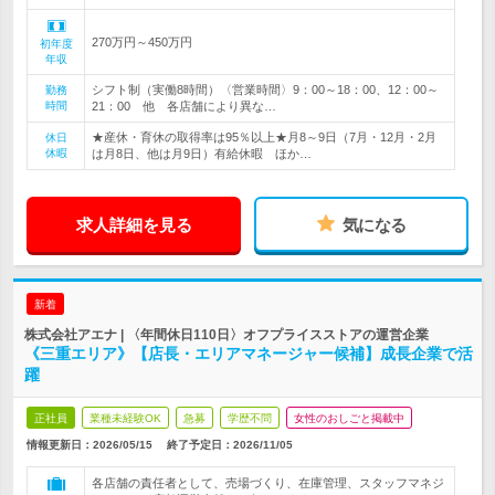
270万円～450万円
初年度
年収
シフト制（実働8時間）〈営業時間〉9：00～18：00、12：00～
勤務
時間
21：00 他 各店舗により異な…
★産休・育休の取得率は95％以上★月8～9日（7月・12月・2月
休日
休暇
は月8日、他は月9日）有給休暇 ほか…
求人詳細を見る
気になる
新着
株式会社アエナ | 〈年間休日110日〉オフプライスストアの運営企業
《三重エリア》【店長・エリアマネージャー候補】成長企業で活
躍
正社員
業種未経験OK
急募
学歴不問
女性のおしごと掲載中
情報更新日：2026/05/15
終了予定日：
2026/11/05
各店舗の責任者として、売場づくり、在庫管理、スタッフマネジ