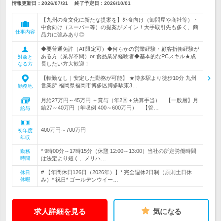
情報更新日：2026/07/31
終了予定日：
2026/10/01
【九州の食文化に新たな提案を】外食向け（卸問屋や商社等）・
中食向け（スーパー等）の提案がメイン！大手取引先も多く、商
仕事内容
品力に強みあり◎
◆要普通免許（AT限定可）◆何らかの営業経験・顧客折衝経験が
ある方（業界不問）or 食品業界経験者◆基本的なPCスキル★成
対象と
長したい方大歓迎！
なる方
【転勤なし｜安定した勤務が可能】 ★博多駅より徒歩10分 九州
営業所 福岡県福岡市博多区博多駅東3…
勤務地
月給27万円～45万円 ＋賞与（年2回＋決算手当） 【一般層】月
給27～40万円（年収例 400～600万円） 【管…
給与
400万円～700万円
初年度
年収
* 9時00分～17時15分（休憩 12:00～13:00）当社の所定労働時間
勤務
時間
は法定より短く、メリハ…
# 【年間休日126日（2026年）】* 完全週休2日制（原則土日休
休日
休暇
み）* 祝日* ゴールデンウイー…
求人詳細を見る
気になる