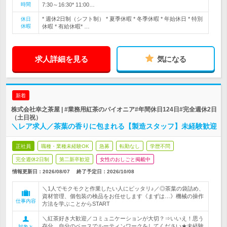
時間
7:30～16:30* 11:00…
* 週休2日制（シフト制） * 夏季休暇 * 冬季休暇 * 年始休日 * 特別
休日
休暇
休暇 * 有給休暇* …
求人詳細を見る
気になる
新着
株式会社幸之茶屋 | #業務用紅茶のパイオニア#年間休日124日#完全週休2日
（土日祝）
＼レア求人／茶葉の香りに包まれる【製造スタッフ】未経験歓迎
正社員
職種・業種未経験OK
急募
転勤なし
学歴不問
完全週休2日制
第二新卒歓迎
女性のおしごと掲載中
情報更新日：2026/08/07
終了予定日：
2026/10/08
＼1人でモクモクと作業したい人にピッタリ♪／◎茶葉の袋詰め、
資材管理、個包装の検品をお任せします《まずは…》機械の操作
仕事内容
方法を学ぶことからSTART
＼紅茶好き大歓迎／コミュニケーションが大切？⇒いいえ！思う
存分、自分のペースでルーティンワークをしてください★未経験
対象と