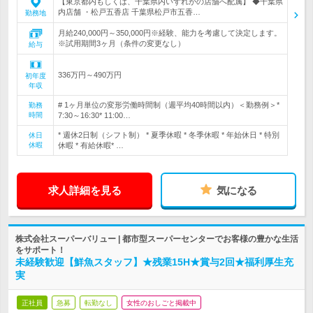
【東京都内もしくは、千葉県内いずれかの店舗へ配属】 ◆千葉県
内店舗 ・松戸五香店 千葉県松戸市五香…
勤務地
月給240,000円～350,000円※経験、能力を考慮して決定します。
※試用期間3ヶ月（条件の変更なし）
給与
336万円～490万円
初年度
年収
# 1ヶ月単位の変形労働時間制（週平均40時間以内）＜勤務例＞*
勤務
時間
7:30～16:30* 11:00…
* 週休2日制（シフト制） * 夏季休暇 * 冬季休暇 * 年始休日 * 特別
休日
休暇
休暇 * 有給休暇* …
求人詳細を見る
気になる
株式会社スーパーバリュー | 都市型スーパーセンターでお客様の豊かな生活
をサポート！
未経験歓迎【鮮魚スタッフ】★残業15H★賞与2回★福利厚生充
実
正社員
急募
転勤なし
女性のおしごと掲載中