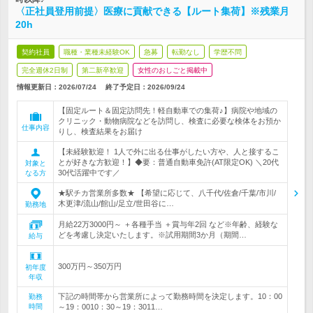
〈正社員登用前提〉医療に貢献できる【ルート集荷】※残業月
20h
契約社員
職種・業種未経験OK
急募
転勤なし
学歴不問
完全週休2日制
第二新卒歓迎
女性のおしごと掲載中
情報更新日：2026/07/24
終了予定日：
2026/09/24
【固定ルート＆固定訪問先！軽自動車での集荷♪】病院や地域の
クリニック・動物病院などを訪問し、検査に必要な検体をお預か
仕事内容
りし、検査結果をお届け
【未経験歓迎！ 1人で外に出る仕事がしたい方や、人と接するこ
とが好きな方歓迎！】◆要：普通自動車免許(AT限定OK) ＼20代
対象と
30代活躍中です／
なる方
★駅チカ営業所多数★ 【希望に応じて、八千代/佐倉/千葉/市川/
木更津/流山/館山/足立/世田谷に…
勤務地
月給22万3000円～ ＋各種手当 ＋賞与年2回 など※年齢、経験な
どを考慮し決定いたします。※試用期間3か月（期間…
給与
300万円～350万円
初年度
年収
下記の時間帯から営業所によって勤務時間を決定します。10：00
勤務
時間
～19：0010：30～19：3011…