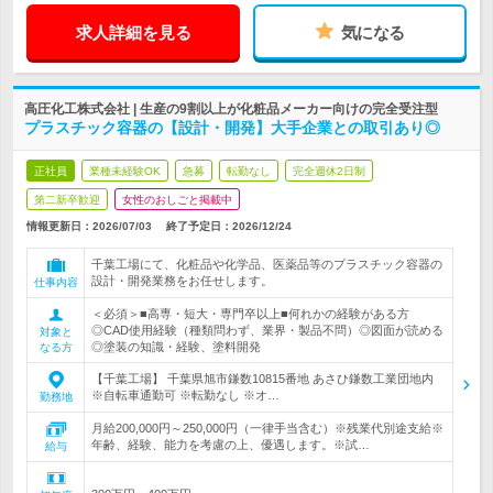
求人詳細を見る
気になる
高圧化工株式会社 | 生産の9割以上が化粧品メーカー向けの完全受注型
プラスチック容器の【設計・開発】大手企業との取引あり◎
正社員
業種未経験OK
急募
転勤なし
完全週休2日制
第二新卒歓迎
女性のおしごと掲載中
情報更新日：2026/07/03
終了予定日：
2026/12/24
千葉工場にて、化粧品や化学品、医薬品等のプラスチック容器の
設計・開発業務をお任せします。
仕事内容
＜必須＞■高専・短大・専門卒以上■何れかの経験がある方
◎CAD使用経験（種類問わず、業界・製品不問）◎図面が読める
対象と
◎塗装の知識・経験、塗料開発
なる方
【千葉工場】 千葉県旭市鎌数10815番地 あさひ鎌数工業団地内
※自転車通勤可 ※転勤なし ※オ…
勤務地
月給200,000円～250,000円（一律手当含む）※残業代別途支給※
年齢、経験、能力を考慮の上、優遇します。※試…
給与