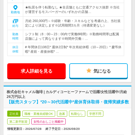
★転居を伴う転勤なし ★全店舗ともに交通アクセス抜群 ※当社
が運営するモスバーガーのいずれかの店舗…
勤務地
月給 260,000円～※経験・年齢・スキルなどを考慮の上、当社規
定により決定します※試用期間3カ月（待遇変更なし）
給与
シフト制（8：00～23：00内で実働8時間）※勤務時間帯は配属
勤務
時間
店舗によって異なります※時間外労働：…
# 年間休日108日* 週休2日制* 年次有給休暇（10～20日）* 慶弔休
休日
休暇
暇* 産前・産後休暇* …
求人詳細を見る
気になる
株式会社キャメル珈琲 | カルディコーヒーファームで活躍/女性活躍中/月給
26万円以上
【販売スタッフ】*20～30代活躍中*産休育休取得・復帰実績多数
正社員
職種・業種未経験OK
急募
転勤なし
学歴不問
第二新卒歓迎
女性のおしごと掲載中
情報更新日：2026/07/28
終了予定日：
2026/08/20