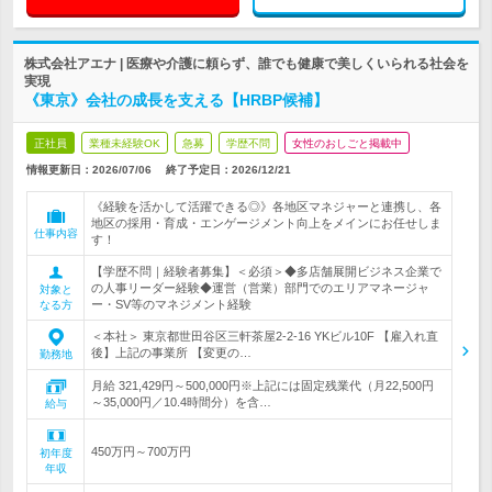
株式会社アエナ | 医療や介護に頼らず、誰でも健康で美しくいられる社会を
実現
《東京》会社の成長を支える【HRBP候補】
正社員
業種未経験OK
急募
学歴不問
女性のおしごと掲載中
情報更新日：2026/07/06
終了予定日：
2026/12/21
《経験を活かして活躍できる◎》各地区マネジャーと連携し、各
地区の採用・育成・エンゲージメント向上をメインにお任せしま
仕事内容
す！
【学歴不問｜経験者募集】＜必須＞◆多店舗展開ビジネス企業で
の人事リーダー経験◆運営（営業）部門でのエリアマネージャ
対象と
ー・SV等のマネジメント経験
なる方
＜本社＞ 東京都世田谷区三軒茶屋2-2-16 YKビル10F 【雇入れ直
後】上記の事業所 【変更の…
勤務地
月給 321,429円～500,000円※上記には固定残業代（月22,500円
～35,000円／10.4時間分）を含…
給与
450万円～700万円
初年度
年収