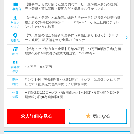
【世界中から取り揃えた魅力的なコーヒー豆や輸入食品を提供】
売上管理・商品管理・接客などの業務をお任せします。
仕事内容
【ホテル・美容など異業種の経験も活かせる】◎接客や販売の経
験がある方(年数不問)◎パート・アルバイトから正社員にチャレ
対象と
ンジしたい方も歓迎
なる方
【本人希望の場合を除き転居を伴う異動はありません】【UIJタ
ーン歓迎】 新店舗を含む全国の『カルデ…
勤務地
【給与アップ努力宣言企業】月給26万円～31万円■業務手当(定額
残業代)月15時間分の残業代相当額（27,500円～…
給与
400万円～500万円
初年度
年収
# シフト制（実働8時間・休憩1時間）※シフトは店舗ごとに決定
勤務
時間
します※配属先の営業時間により勤務時間…
■年間休日120日■シフト制(月間公休9～10日)■夏期休暇(4日)■冬
休日
休暇
期休暇(3日)■有給休暇■慶…
求人詳細を見る
気になる