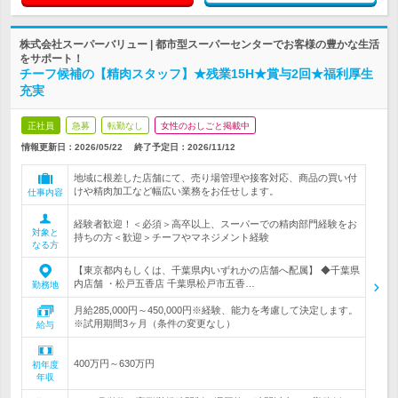
株式会社スーパーバリュー | 都市型スーパーセンターでお客様の豊かな生活
をサポート！
チーフ候補の【精肉スタッフ】★残業15H★賞与2回★福利厚生
充実
正社員
急募
転勤なし
女性のおしごと掲載中
情報更新日：2026/05/22
終了予定日：
2026/11/12
地域に根差した店舗にて、売り場管理や接客対応、商品の買い付
けや精肉加工など幅広い業務をお任せします。
仕事内容
経験者歓迎！＜必須＞高卒以上、スーパーでの精肉部門経験をお
対象と
持ちの方＜歓迎＞チーフやマネジメント経験
なる方
【東京都内もしくは、千葉県内いずれかの店舗へ配属】 ◆千葉県
内店舗 ・松戸五香店 千葉県松戸市五香…
勤務地
月給285,000円～450,000円※経験、能力を考慮して決定します。
※試用期間3ヶ月（条件の変更なし）
給与
400万円～630万円
初年度
年収