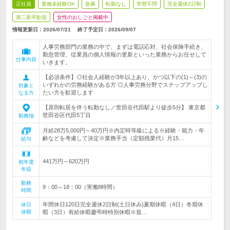
正社員
業種未経験OK
急募
転勤なし
学歴不問
完全週休2日制
第二新卒歓迎
女性のおしごと掲載中
情報更新日：2026/07/21
終了予定日：
2026/09/07
人事労務部門の業務の中で、まずは電話応対、社会保険手続き、
勤怠管理、従業員の個人情報の更新といった業務からお任せして
仕事内容
いきます。
【必須条件】◎社会人経験が3年以上あり、かつ以下の(1)～(3)の
いずれかの労務経験がある方 ◎人事労務分野でステップアップし
対象と
たい方を歓迎します
なる方
【原則転居を伴う転勤なし／世田谷代田駅より徒歩5分】 東京都
世田谷区代田5丁目
勤務地
月給28万5,000円～40万円※内定時等級による※経験・能力・年
齢などを考慮して決定※業務手当（定額残業代）月15…
給与
441万円～620万円
初年度
年収
勤務
9：00～18：00（実働8時間）
時間
年間休日120日完全週休2日制(土日休み)夏期休暇（4日）冬期休
休日
休暇
暇（3日）有給休暇慶弔時特別休暇※規…