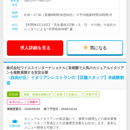
300万円～400万円
初年度
年収
勤務
8:30～17:30（実働8時間/休憩60分）※平均残業時間15時間/月
時間
【年間休日114日】* 完全週休2日制（土・日・その他）※会社カ
休日
休暇
レンダーによる* 年間有給休暇* 夏…
求人詳細を見る
気になる
株式会社ワイエスインターナショナル | 首都圏で人気のカジュアルイタリア
ンを複数展開する安定企業
〈自由が丘〉イタリアンレストランの【店舗スタッフ】未経験歓
迎
正社員
職種・業種未経験OK
急募
転勤なし
学歴不問
女性のおしごと掲載中
情報更新日：2026/06/29
終了予定日：
2026/12/14
カジュアルイタリアンの各店舗にて、接客や調理などの基本業務
から、スタッフ育成などの店舗運営全般をお任せします。多彩な
仕事内容
メニュー開発も可能です。