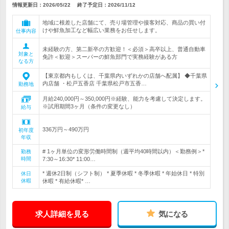
情報更新日：2026/05/22
終了予定日：
2026/11/12
地域に根差した店舗にて、売り場管理や接客対応、商品の買い付
けや鮮魚加工など幅広い業務をお任せします。
仕事内容
未経験の方、第二新卒の方歓迎！＜必須＞高卒以上、普通自動車
対象と
免許＜歓迎＞スーパーの鮮魚部門で実務経験がある方
なる方
【東京都内もしくは、千葉県内いずれかの店舗へ配属】 ◆千葉県
内店舗 ・松戸五香店 千葉県松戸市五香…
勤務地
月給240,000円～350,000円※経験、能力を考慮して決定します。
※試用期間3ヶ月（条件の変更なし）
給与
336万円～490万円
初年度
年収
# 1ヶ月単位の変形労働時間制（週平均40時間以内）＜勤務例＞*
勤務
時間
7:30～16:30* 11:00…
* 週休2日制（シフト制） * 夏季休暇 * 冬季休暇 * 年始休日 * 特別
休日
休暇
休暇 * 有給休暇* …
求人詳細を見る
気になる