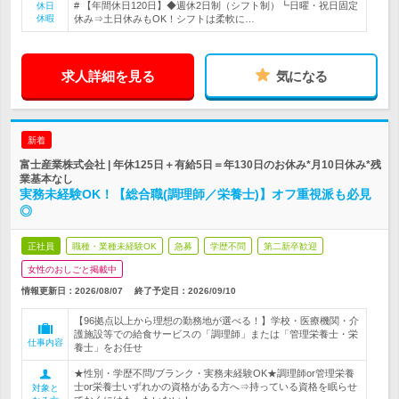
# 【年間休日120日】◆週休2日制（シフト制）┗日曜・祝日固定
休日
休暇
休み⇒土日休みもOK！シフトは柔軟に…
求人詳細を見る
気になる
新着
富士産業株式会社 | 年休125日＋有給5日＝年130日のお休み*月10日休み*残
業基本なし
実務未経験OK！【総合職(調理師／栄養士)】オフ重視派も必見
◎
正社員
職種・業種未経験OK
急募
学歴不問
第二新卒歓迎
女性のおしごと掲載中
情報更新日：2026/08/07
終了予定日：
2026/09/10
【96拠点以上から理想の勤務地が選べる！】学校・医療機関・介
護施設等での給食サービスの「調理師」または「管理栄養士・栄
仕事内容
養士」をお任せ
★性別・学歴不問/ブランク・実務未経験OK★調理師or管理栄養
士or栄養士いずれかの資格がある方へ⇒持っている資格を眠らせ
対象と