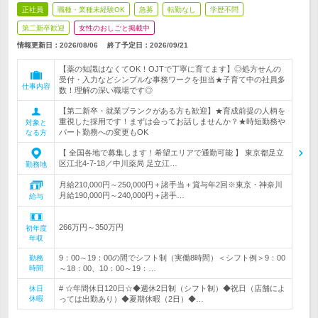
正社員
職種・業種未経験OK
急募
転勤なし
学歴不問
第二新卒歓迎
女性のおしごと掲載中
情報更新日：2026/08/06
終了予定日：
2026/09/21
【薬の知識はなくてOK！OJTで丁寧に育てます】◎処方せんの
受付・入力などシンプルな事務ワークを担当★子育て中の社員多
仕事内容
数！理解の深い職場です◎
【第二新卒・就業ブランクがある方も歓迎】★育成前提の人柄を
重視した採用です！まずは会ってお話しませんか？★時短勤務や
対象と
パート勤務への変更もOK
なる方
【 全国各地で募集します！希望エリアで通勤可能 】 東京都足立
区江北4-7-18／中川薬局 足立江…
勤務地
月給210,000円～250,000円＋諸手当＋賞与年2回※東京・神奈川
月給190,000円～240,000円＋諸手…
給与
266万円～350万円
初年度
年収
9：00～19：00の間でシフト制（実働8時間）＜シフト例＞9：00
勤務
時間
～18：00、10：00～19：…
# ☆年間休日120日☆◆週休2日制（シフト制）◆祝日（店舗によ
休日
休暇
っては出勤あり）◆夏期休暇（2日）◆…