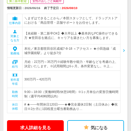
第二新卒歓迎
女性のおしごと掲載中
情報更新日：2026/06/16
終了予定日：
2026/08/10
＼まずはできることから／本部スタッフとして、ドラッグストア
における「商品管理・店舗サポートをお任せします。
仕事内容
【未経験・第二新卒OK】◆大卒以上 ◆基本的なPC操作ができる
対象と
方 ★世田谷を拠点に、キャリアを築きたい方を募集します。
なる方
本社／東京都世田谷区成城7-8-18 ＜アクセス＞ ★小田急線「成
城学園前駅」より徒歩7分
勤務地
月給：22万円～35万円※経験年数や能力・年齢などを考慮の上、
決定いたします。※試用期間は6ヶ月。条件変更なし。※上…
給与
300万円～420万円
初年度
年収
9:00～18:00（実働8時間/休憩1時間）※1ヶ月単位の変形労働時間
勤務
時間
制（週平均40時間以内）
# ★――年間休日120日――★◆完全週休2日制（土日休み）◆祝
休日
休暇
日※2か月に1回程度土曜当番勤務あり…
求人詳細を見る
気になる