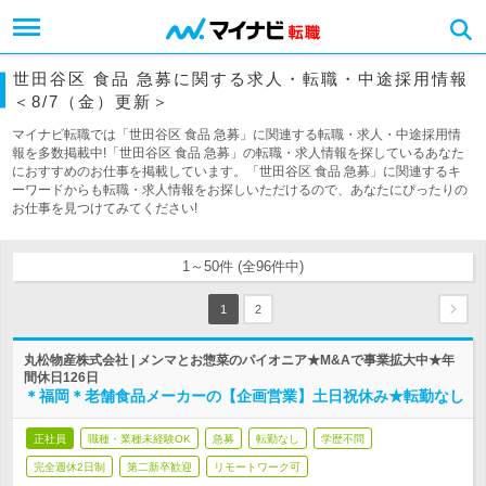
世田谷区 食品 急募に関する求人・転職・中途採用情報
＜8/7（金）更新＞
マイナビ転職では「世田谷区 食品 急募」に関連する転職・求人・中途採用情
報を多数掲載中!「世田谷区 食品 急募」の転職・求人情報を探しているあなた
におすすめのお仕事を掲載しています。「世田谷区 食品 急募」に関連するキ
ーワードからも転職・求人情報をお探しいただけるので、あなたにぴったりの
お仕事を見つけてみてください!
1～50件 (全96件中)
1
2
丸松物産株式会社 | メンマとお惣菜のパイオニア★M&Aで事業拡大中★年
間休日126日
＊福岡＊老舗食品メーカーの【企画営業】土日祝休み★転勤なし
正社員
職種・業種未経験OK
急募
転勤なし
学歴不問
完全週休2日制
第二新卒歓迎
リモートワーク可