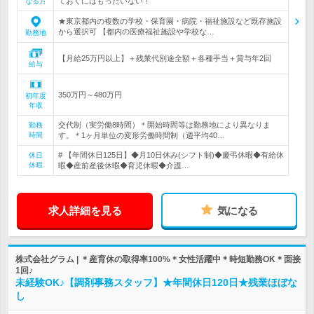
ておくにはもったいない！
なる方
★東京都内の複数の学校・保育園・病院・福祉施設など既存施設
から選択可 【都内の医療福祉施設や学校な…
勤務地
【月給25万円以上】＋残業代別途全額＋各種手当＋賞与年2回
給与
350万円～480万円
初年度
年収
交代制（実労働8時間）＊開始時間等は勤務地により異なりま
勤務
時間
す。＊1ヶ月単位の変形労働時間制（週平均40…
# 【年間休日125日】◆月10日休み(シフト制)◆慶弔休暇◆有給休
休日
休暇
暇◆産前産後休暇◆育児休暇◆介護…
求人詳細を見る
気になる
株式会社グラム | ＊産育休の取得率100%＊女性活躍中＊時短勤務OK＊面接
1回♪
未経験OK♪【調剤事務スタッフ】★年間休日120日★残業ほぼな
し