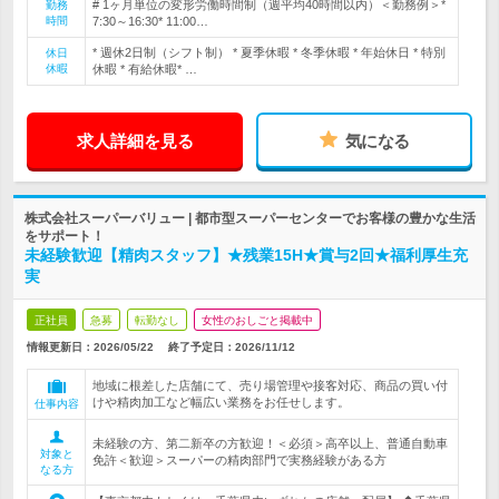
# 1ヶ月単位の変形労働時間制（週平均40時間以内）＜勤務例＞*
勤務
時間
7:30～16:30* 11:00…
* 週休2日制（シフト制） * 夏季休暇 * 冬季休暇 * 年始休日 * 特別
休日
休暇
休暇 * 有給休暇* …
求人詳細を見る
気になる
株式会社スーパーバリュー | 都市型スーパーセンターでお客様の豊かな生活
をサポート！
未経験歓迎【精肉スタッフ】★残業15H★賞与2回★福利厚生充
実
正社員
急募
転勤なし
女性のおしごと掲載中
情報更新日：2026/05/22
終了予定日：
2026/11/12
地域に根差した店舗にて、売り場管理や接客対応、商品の買い付
けや精肉加工など幅広い業務をお任せします。
仕事内容
未経験の方、第二新卒の方歓迎！＜必須＞高卒以上、普通自動車
対象と
免許＜歓迎＞スーパーの精肉部門で実務経験がある方
なる方