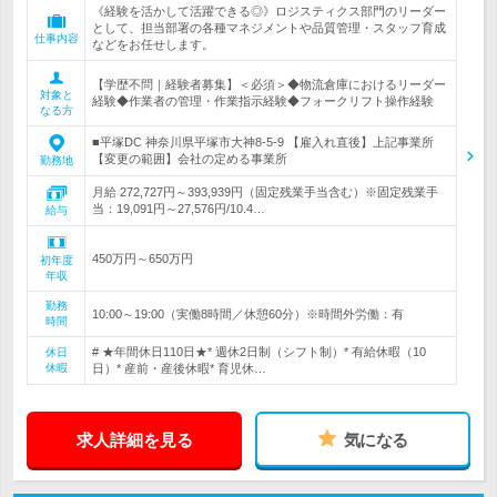
《経験を活かして活躍できる◎》ロジスティクス部門のリーダー
として、担当部署の各種マネジメントや品質管理・スタッフ育成
仕事内容
などをお任せします。
【学歴不問｜経験者募集】＜必須＞◆物流倉庫におけるリーダー
対象と
経験◆作業者の管理・作業指示経験◆フォークリフト操作経験
なる方
■平塚DC 神奈川県平塚市大神8‐5‐9 【雇入れ直後】上記事業所
【変更の範囲】会社の定める事業所
勤務地
月給 272,727円～393,939円（固定残業手当含む）※固定残業手
当：19,091円～27,576円/10.4…
給与
450万円～650万円
初年度
年収
勤務
10:00～19:00（実働8時間／休憩60分）※時間外労働：有
時間
# ★年間休日110日★* 週休2日制（シフト制）* 有給休暇（10
休日
休暇
日）* 産前・産後休暇* 育児休…
求人詳細を見る
気になる