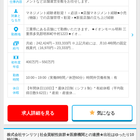
メントなど店舗運営全般をお任せします。
仕事内容
マネジメント経験者歓迎！＜必須＞■店舗マネジメント経験■小売
対象と
（物販）での店舗管理＜歓迎＞■新規店舗の立ち上げ経験
なる方
三重県にある店舗にて勤務いただきます。 ■イオンモール明和 三
重県多気郡明和町中村1223 ■イオ…
勤務地
月給：242,424円～333,333円 ※上記月給には、月10.4時間の固定
残業代（16,970円～23,333円…
給与
400万円～550万円
初年度
年収
勤務
10:00～19:00（実働8時間／休憩60分）時間外労働有無：有
時間
【年間休日110日】* 週休2日制（シフト制）* 有給休暇（平均取
休日
休暇
得日数9.62日）* 産前・産後休…
求人詳細を見る
気になる
株式会社サンリツ | 社会貢献性抜群★医療機関との連携★出社はゆったり10
時以降♪