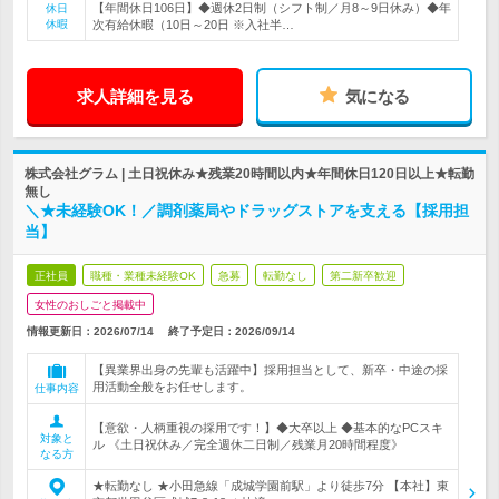
【年間休日106日】◆週休2日制（シフト制／月8～9日休み）◆年
休日
休暇
次有給休暇（10日～20日 ※入社半…
求人詳細を見る
気になる
株式会社グラム | 土日祝休み★残業20時間以内★年間休日120日以上★転勤
無し
＼★未経験OK！／調剤薬局やドラッグストアを支える【採用担
当】
正社員
職種・業種未経験OK
急募
転勤なし
第二新卒歓迎
女性のおしごと掲載中
情報更新日：2026/07/14
終了予定日：
2026/09/14
【異業界出身の先輩も活躍中】採用担当として、新卒・中途の採
用活動全般をお任せします。
仕事内容
【意欲・人柄重視の採用です！】◆大卒以上 ◆基本的なPCスキ
対象と
ル 《土日祝休み／完全週休二日制／残業月20時間程度》
なる方
★転勤なし ★小田急線「成城学園前駅」より徒歩7分 【本社】東