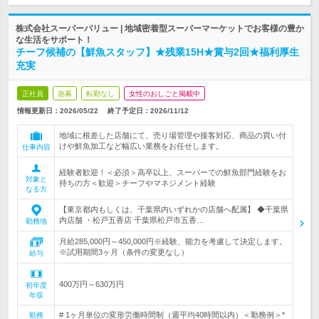
株式会社スーパーバリュー | 地域密着型スーパーマーケットでお客様の豊か
な生活をサポート！
チーフ候補の【鮮魚スタッフ】★残業15H★賞与2回★福利厚生
充実
正社員
急募
転勤なし
女性のおしごと掲載中
情報更新日：2026/05/22
終了予定日：
2026/11/12
地域に根差した店舗にて、売り場管理や接客対応、商品の買い付
けや鮮魚加工など幅広い業務をお任せします。
仕事内容
経験者歓迎！＜必須＞高卒以上、スーパーでの鮮魚部門経験をお
対象と
持ちの方＜歓迎＞チーフやマネジメント経験
なる方
【東京都内もしくは、千葉県内いずれかの店舗へ配属】 ◆千葉県
内店舗 ・松戸五香店 千葉県松戸市五香…
勤務地
月給285,000円～450,000円※経験、能力を考慮して決定します。
※試用期間3ヶ月（条件の変更なし）
給与
400万円～630万円
初年度
年収
# 1ヶ月単位の変形労働時間制（週平均40時間以内）＜勤務例＞*
勤務