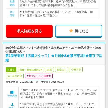
1カ月単位の変形労働時間制（週平均40時間以内）※時間外労働
勤務
時間
あり※日によって勤務時間を調整することも…
# ★年間休日110日★* 週休2日制（シフト制）* 有給休暇（10
休日
休暇
日）* 産前・産後休暇* 育児休…
求人詳細を見る
気になる
株式会社京王ストア | ＊結婚祝金・出産祝金あり＊20～40代活躍中＊連続
休日制度あり＊
第2新卒歓迎【店舗スタッフ】★月9日休★賞与年3回★東京で活
躍
正社員
職種・業種未経験OK
急募
転勤なし
学歴不問
第二新卒歓迎
女性のおしごと掲載中
情報更新日：2026/07/28
終了予定日：
2026/09/28
【経験・スキルに合わせて業務スタート】スーパーマーケット業
務/商品加工、販売・売場作り・接客またはコンビニ業務/商品販
仕事内容
売・発注および接客
*＊家庭や推し活とも両立できる環境＊* ◆スーパー、コンビニ、
食料品などでの業務経験をお持ちの方（アルバイト経験もOK）