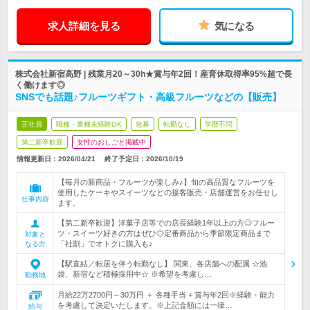
求人詳細を見る
気になる
株式会社新宿高野 | 残業月20～30h★賞与年2回！産育休取得率95%超で長
く働けます◎
SNSでも話題♪フルーツギフト・高級フルーツなどの【販売】
正社員
職種・業種未経験OK
急募
転勤なし
学歴不問
第二新卒歓迎
女性のおしごと掲載中
情報更新日：2026/04/21
終了予定日：
2026/10/19
【毎月の新商品・フルーツが楽しみ♪】旬の高品質なフルーツを
使用したケーキやスイーツなどの接客販売・店舗運営をお任せし
仕事内容
ます。
【第二新卒歓迎】洋菓子店等での店長経験1年以上の方◎フルー
ツ・スイーツ好きの方はぜひ◎定番商品から季節限定商品まで
対象と
「社割」でオトクに購入も♪
なる方
【駅直結／転居を伴う転勤なし】 関東、各店舗への配属 ☆池
袋、新宿など積極採用中☆ ※希望を考慮し…
勤務地
月給22万2700円～30万円 ＋ 各種手当 + 賞与年2回※経験・能力
を考慮して決定いたします。※上記金額には一律…
給与