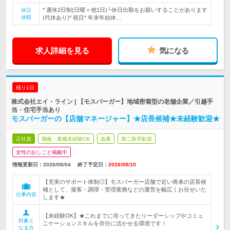
* 週休2日制(日曜＋他1日)└休日出勤をお願いすることがあります
休日
休暇
(代休あり)* 祝日* 年末年始休…
求人詳細を見る
気になる
残り1日
株式会社エイ・ライン | 【モスバーガー】地域密着型の老舗企業／引越手
当・住宅手当あり
モスバーガーの【店舗マネージャー】★店長候補★未経験歓迎★
正社員
職種・業種未経験OK
急募
第二新卒歓迎
女性のおしごと掲載中
情報更新日：2026/08/04
終了予定日：
2026/08/10
【充実のサポート体制◎】モスバーガー店舗で近い将来の店長候
補として、接客・調理・管理業務などの運営を幅広くお任せいた
仕事内容
します★
【未経験OK】★これまでに培ってきたリーダーシップやコミュ
対象と
ニケーションスキルを存分に活かせる環境です！
なる方