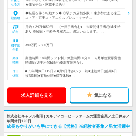
対象と
★住宅手当・家族手当あり
なる方
◆転居を伴う転勤ナシ◆ ◎駅チカ店舗多数！ 東京都にある京王
ストア・京王ストアエクスプレス・キッチ…
勤務地
月給：24万4650円～ (一律手当含む) ※時間外手当/別途支給
あり ※経験・年齢を考慮の上、決定いたします。 …
給与
390万円～500万円
初年度
年収
実働時間：8時間シフト制／休憩時間60分※一ヵ月単位変形労働
勤務
時間
時間制(週平均40h以内)※深夜勤務なし
# ☆年間休日115日☆■月9日休み/シフト制■連続休日(前期4日・
休日
休暇
後期3日)■有給休暇■保存休暇■…
求人詳細を見る
気になる
株式会社キャメル珈琲 | カルディコーヒーファームの運営企業／土日休み／
年間休日120日
成長もやりがいも手にできる【労務】※経験者募集／男女活躍中