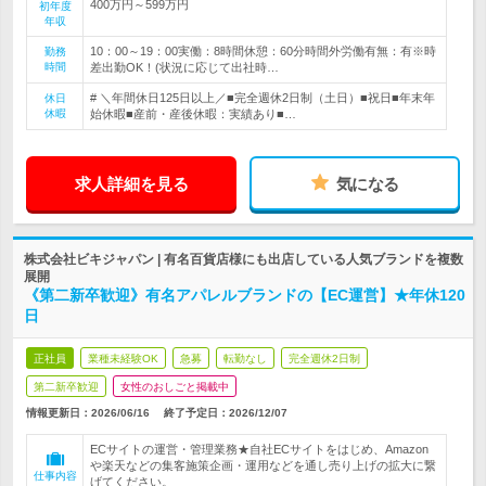
400万円～599万円
初年度
年収
10：00～19：00実働：8時間休憩：60分時間外労働有無：有※時
勤務
時間
差出勤OK！(状況に応じて出社時…
# ＼年間休日125日以上／■完全週休2日制（土日）■祝日■年末年
休日
休暇
始休暇■産前・産後休暇：実績あり■…
求人詳細を見る
気になる
株式会社ビキジャパン | 有名百貨店様にも出店している人気ブランドを複数
展開
《第二新卒歓迎》有名アパレルブランドの【EC運営】★年休120
日
正社員
業種未経験OK
急募
転勤なし
完全週休2日制
第二新卒歓迎
女性のおしごと掲載中
情報更新日：2026/06/16
終了予定日：
2026/12/07
ECサイトの運営・管理業務★自社ECサイトをはじめ、Amazon
や楽天などの集客施策企画・運用などを通し売り上げの拡大に繋
仕事内容
げてください。