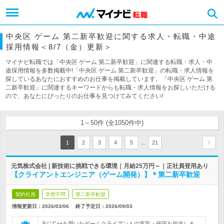
中央区 ゲーム 第二新卒歓迎に関する求人・転職・中途
採用情報＜8/7（金）更新＞
マイナビ転職では「中央区 ゲーム 第二新卒歓迎」に関連する転職・求人・中
途採用情報を多数掲載中!「中央区 ゲーム 第二新卒歓迎」の転職・求人情報を
探しているあなたにおすすめのお仕事を掲載しています。「中央区 ゲーム 第
二新卒歓迎」に関連するキーワードからも転職・求人情報をお探しいただける
ので、あなたにぴったりのお仕事を見つけてみてください!
1～50件 (全1050件中)
…
1
2
3
4
5
21
元気株式会社 | 新技術に挑戦できる環境｜月給25万円～｜正社員登用あり
【クライアントエンジニア（ゲーム開発）】＊第二新卒歓迎
契約社員
学歴不問
第二新卒歓迎
情報更新日：2026/03/06
終了予定日：
2026/09/03
主にC++を用いたゲームクライアントの実装・保守を担当しま