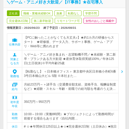
＼ゲーム・アニメ好き大歓迎／【IT事務】★在宅導入
正社員
職種・業種未経験OK
急募
転勤なし
学歴不問
完全週休2日制
第二新卒歓迎
リモートワーク可
女性のおしごと掲載中
情報更新日：2026/06/23
終了予定日：
2026/08/31
【PCに触ったことがなくても大丈夫♪】★約1カ月の研修からス
タート ★研修後、データ入力、サポート事務、ゲーム・アプ
仕事内容
リ・Web等に携われます
＼ゲーム・アニメ好き集まれ・志望動機不問／★未経験・第二新
卒・ブランクある方大歓迎 ★産休育休取得実績100%／年休125
対象と
日(土日祝休)※平均年齢25歳
なる方
【転勤なし】 ＜日本橋オフィス＞ 東京都中央区日本橋小舟町6番
3号日本橋山大ビル 5階 ※本社また…
勤務地
月給23万円～＋諸手当（交通費全額支給、資格手当、報酬金制度
など）★経験・スキル・年齢・前職での給与額を考慮のうえ決…
給与
350万円～950万円
初年度
年収
10:00～19:00（実働8時間）★プロジェクトによって勤務時間が
勤務
時間
前後する場合もあります《自社内開…
# ☆★年間休日125日以上★☆■完全週休2日制（土日休み）■祝日
休日