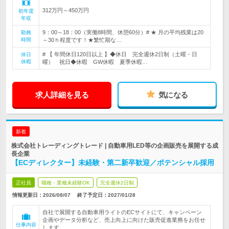
312万円～450万円
初年度
年収
9：00～18：00（実働8時間、休憩60分）# ★ 月の平均残業は20
勤務
時間
～30ｈ程度です！★繁忙期な…
# 【 年間休日120日以上 】◆休日 完全週休2日制（土曜・日
休日
休暇
曜） 祝日◆休暇 GW休暇 夏季休暇…
求人詳細を見る
気になる
新着
株式会社トレーディングトレード | 自動車用LED等の企画販売を展開する成
長企業
【ECディレクター】未経験・第二新卒歓迎／ポテンシャル採用
正社員
職種・業種未経験OK
完全週休2日制
情報更新日：2026/08/07
終了予定日：
2027/01/28
自社で展開する自動車用ライトのECサイトにて、キャンペーン
企画やデータ分析など、売上向上に向けた販売促進業務をお任せ
仕事内容
します。