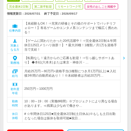
完全週休2日制
第二新卒歓迎
リモートワーク可
女性のおしごと掲載中
情報更新日：2026/07/31
終了予定日：
2026/09/17
【未経験もOK！⇒充実の研修とその後のサポートでバッチリフ
ォロー！】有名ゲームやエンタメ系コンテンツまで幅広く携われ
仕事内容
る！
【ゲームに関わりたかった20代活躍中！⇒完全週休2日制＆年間
休日125日メリハリ抜群！】＊最大20種！1種類／月1万を資格手
対象と
当で支給！
なる方
【転勤なし！遠方からのご応募も歓迎！⇒引っ越しサポートあ
り】 ◆本社(六本木)または東京・神奈川・…
勤務地
月給25万円～80万円+資格手当(1種類につき月1万円以上)★入社
後3年間の自動昇給あり！！※未経験者は月給20万円…
給与
250万円～1000万円
初年度
年収
10：00～19：00（実働8時間）※プロジェクトにより異なる場合
勤務
時間
があります。≪残業は少なめで働きや…
# ☆年間休日125日■完全週休2日制(土日休み)※もしも土日出勤
休日
休暇
となった場合は振休を取得可能■祝日…