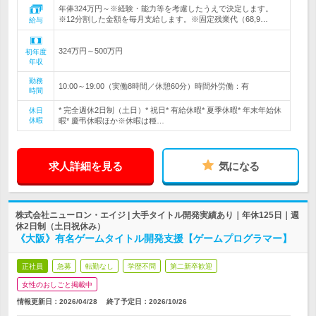
年俸324万円～※経験・能力等を考慮したうえで決定します。
※12分割した金額を毎月支給します。※固定残業代（68,9…
給与
324万円～500万円
初年度
年収
勤務
10:00～19:00（実働8時間／休憩60分）時間外労働：有
時間
* 完全週休2日制（土日）* 祝日* 有給休暇* 夏季休暇* 年末年始休
休日
休暇
暇* 慶弔休暇ほか※休暇は種…
求人詳細を見る
気になる
株式会社ニューロン・エイジ | 大手タイトル開発実績あり｜年休125日｜週
休2日制（土日祝休み）
《大阪》有名ゲームタイトル開発支援【ゲームプログラマー】
正社員
急募
転勤なし
学歴不問
第二新卒歓迎
女性のおしごと掲載中
情報更新日：2026/04/28
終了予定日：
2026/10/26