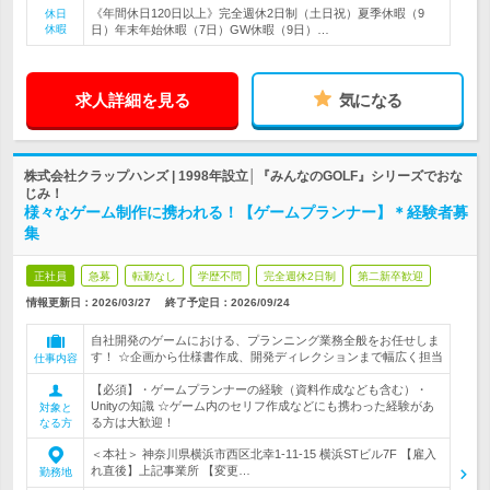
《年間休日120日以上》完全週休2日制（土日祝）夏季休暇（9
休日
休暇
日）年末年始休暇（7日）GW休暇（9日）…
求人詳細を見る
気になる
株式会社クラップハンズ | 1998年設立│『みんなのGOLF』シリーズでおな
じみ！
様々なゲーム制作に携われる！【ゲームプランナー】＊経験者募
集
正社員
急募
転勤なし
学歴不問
完全週休2日制
第二新卒歓迎
情報更新日：2026/03/27
終了予定日：
2026/09/24
自社開発のゲームにおける、プランニング業務全般をお任せしま
す！ ☆企画から仕様書作成、開発ディレクションまで幅広く担当
仕事内容
【必須】・ゲームプランナーの経験（資料作成なども含む）・
Unityの知識 ☆ゲーム内のセリフ作成などにも携わった経験があ
対象と
る方は大歓迎！
なる方
＜本社＞ 神奈川県横浜市西区北幸1-11-15 横浜STビル7F 【雇入
れ直後】上記事業所 【変更…
勤務地