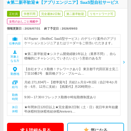
★第二新卒歓迎★【アプリエンジニア】SaaS型自社サービス
正社員
学歴不問
完全週休2日制
第二新卒歓迎
リモートワーク可
女性のおしごと掲載中
情報更新日：2026/07/31
終了予定日：
2026/09/03
IIJ Raptor（BtoBtoC SaaS型サービス）のデリバリ案件のアプリ
ケーションエンジニアまたはリーダーをご担当いただきます。
仕事内容
★第二新卒歓迎★システム開発経験1年以上（業界不問）、自ら
対象と
積極的にチャレンジしていきたいという意欲のある方
なる方
【自社オフィス勤務！テレワークあり】 東京都千代田区富士見二
丁目10番2号 飯田橋グラン・ブルーム…
勤務地
月給 271,834円～【標準賞与】月給2ヵ月分×年2回（合計年4か月
分：6月、12月に支給）【残業代】月20時間分…
給与
勤務
9:00～17:30※フレックス勤務や時短勤務制度あり
時間
★年間休日120日以上★完全週休2日制（土・日）祝日年末年始慶
休日
休暇
弔休暇特別休暇有給休暇Annivers…
求人詳細を見る
気になる