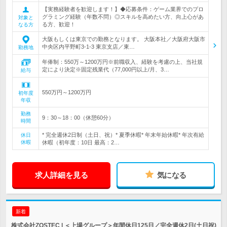
【実務経験者を歓迎します！】◆応募条件：ゲーム業界でのプロ
グラミング経験（年数不問）◎スキルを高めたい方、向上心があ
対象と
る方、歓迎！
なる方
大阪もしくは東京での勤務となります。 大阪本社／大阪府大阪市
中央区内平野町3-1-3 東京支店／東…
勤務地
年俸制：550万～1200万円※前職収入、経験を考慮の上、当社規
定により決定※固定残業代（77,000円以上/月、3…
給与
550万円～1200万円
初年度
年収
勤務
9：30～18：00（休憩60分）
時間
* 完全週休2日制（土日、祝）* 夏季休暇* 年末年始休暇* 年次有給
休日
休暇
休暇（初年度：10日 最高：2…
求人詳細を見る
気になる
新着
株式会社ZOSTEC | ＜上場グループ＞年間休日125日／完全週休2日(土日祝)