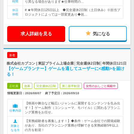
時間
り異なる場合があります★仕事時間の…
# ★年間休日125日以上 ◆完全週休2日制（土日休み）※担当プ
休日
休暇
ロジェクトによっては一部変更あり◆祝…
求人詳細を見る
気になる
新着
株式会社カプコン | 東証プライム上場企業│完全週休2日制│年間休日121日
【ゲームプランナー】ゲームを通してユーザーに<感動>を届け
る！
正社員
急募
完全週休2日制
第二新卒歓迎
女性のおしごと掲載中
情報更新日：2026/08/07
終了予定日：
2026/09/10
【映画や舞台など幅広いジャンルに展開するコンテンツを生み出
す！】ゲーム制作（コンシューマ、モバイル）に関わるプランニ
仕事内容
ング業務をお任せ。
【実務経験者を募集します！】◆条件：ゲーム会社での開発経験
があり、当社のプランニング業務が理解できる実務経験5年以上
対象と
の方を歓迎！
なる方