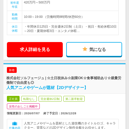
420万円～500万円
初年度
年収
勤務
10:00～19:00 （労働時間8時間/休憩60分）
時間
・年間休日125日・完全週休2日制（土日）・祝日・有給休暇10日
休日
休暇
～20日・夏期休暇3日・エンタメ休暇…
求人詳細を見る
気になる
新着
株式会社ソルフェージュ | ☆土日祝休み☆副業OK☆食事補助あり☆裁量労
働制で自由度も◎
人気アニメやゲームが題材【2Dデザイナー】
正社員
転勤なし
完全週休2日制
第二新卒歓迎
女性のおしごと掲載中
情報更新日：2026/07/07
終了予定日：
2026/12/28
人気アニメやゲームを題材とした遊技機のタイトルロゴ、キャラ
クター、背景などの2Dデザイン制作全般をお任せします。
仕事内容