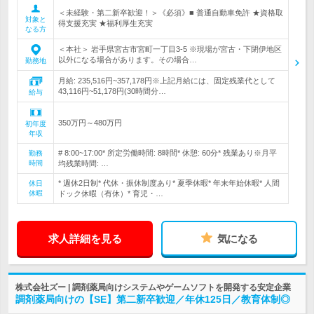
＜未経験・第二新卒歓迎！＞《必須》■ 普通自動車免許 ★資格取
対象と
得支援充実 ★福利厚生充実
なる方
＜本社＞ 岩手県宮古市宮町一丁目3-5 ※現場が宮古・下閉伊地区
以外になる場合があります。その場合…
勤務地
月給: 235,516円~357,178円※上記月給には、固定残業代として
43,116円~51,178円(30時間分…
給与
350万円～480万円
初年度
年収
# 8:00~17:00* 所定労働時間: 8時間* 休憩: 60分* 残業あり※月平
勤務
時間
均残業時間: …
* 週休2日制* 代休・振休制度あり* 夏季休暇* 年末年始休暇* 人間
休日
休暇
ドック休暇（有休）* 育児・…
求人詳細を見る
気になる
株式会社ズー | 調剤薬局向けシステムやゲームソフトを開発する安定企業
調剤薬局向けの【SE】第二新卒歓迎／年休125日／教育体制◎