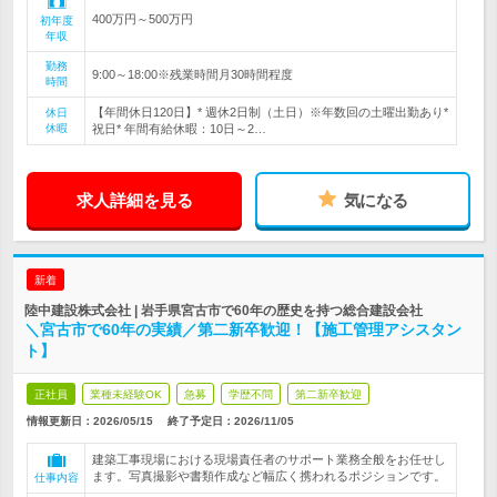
400万円～500万円
初年度
年収
勤務
9:00～18:00※残業時間月30時間程度
時間
【年間休日120日】* 週休2日制（土日）※年数回の土曜出勤あり*
休日
休暇
祝日* 年間有給休暇：10日～2…
求人詳細を見る
気になる
新着
陸中建設株式会社 | 岩手県宮古市で60年の歴史を持つ総合建設会社
＼宮古市で60年の実績／第二新卒歓迎！【施工管理アシスタン
ト】
正社員
業種未経験OK
急募
学歴不問
第二新卒歓迎
情報更新日：2026/05/15
終了予定日：
2026/11/05
建築工事現場における現場責任者のサポート業務全般をお任せし
ます。写真撮影や書類作成など幅広く携われるポジションです。
仕事内容