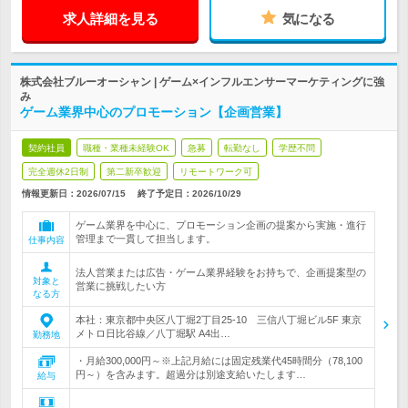
求人詳細を見る
気になる
株式会社ブルーオーシャン | ゲーム×インフルエンサーマーケティングに強
み
ゲーム業界中心のプロモーション【企画営業】
契約社員
職種・業種未経験OK
急募
転勤なし
学歴不問
完全週休2日制
第二新卒歓迎
リモートワーク可
情報更新日：2026/07/15
終了予定日：
2026/10/29
ゲーム業界を中心に、プロモーション企画の提案から実施・進行
管理まで一貫して担当します。
仕事内容
法人営業または広告・ゲーム業界経験をお持ちで、企画提案型の
対象と
営業に挑戦したい方
なる方
本社：東京都中央区八丁堀2丁目25-10 三信八丁堀ビル5F 東京
メトロ日比谷線／八丁堀駅 A4出…
勤務地
・月給300,000円～※上記月給には固定残業代45時間分（78,100
円～）を含みます。超過分は別途支給いたします…
給与