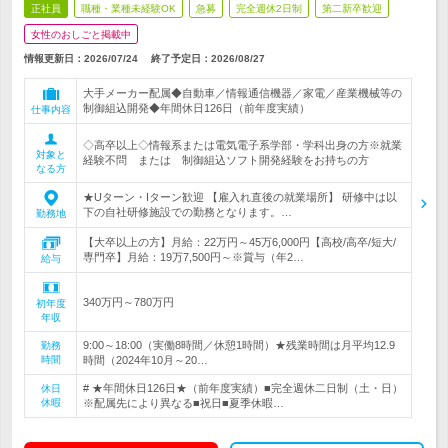
正社員
職種・業種未経験OK
急募
完全週休2日制
第二新卒歓迎
女性のおしごと掲載中
情報更新日：2026/07/24
終了予定日：
2026/08/27
大手メーカー配属◆自動車／情報通信機器／家電／産業機械等の
制御組込開発◆年間休日126日（前年度実績）
仕事内容
◇高卒以上◇情報系または電気電子系学部・学科出身の方※就業
対象と
経験不問 または 制御組込ソフト開発経験をお持ちの方
なる方
★Uターン・Iターン歓迎 【雇入れ直後の就業場所】 研修中は以
下の自社研修施設での勤務となります。…
勤務地
【大卒以上の方】月給：22万円～45万6,000円【高校/高卒/短大/
専門卒】月給：19万7,500円～※賞与（年2…
給与
340万円～780万円
初年度
年収
9:00～18:00（実働8時間／休憩1時間）★残業時間は月平均12.9
勤務
時間
時間（2024年10月～20…
# ★年間休日126日★（前年度実績）■完全週休二日制（土・日）
休日
休暇
※配属先により異なる■祝日■夏季休暇…