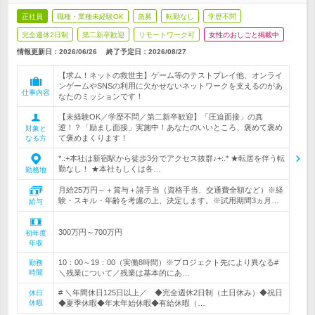
正社員
職種・業種未経験OK
急募
転勤なし
学歴不問
完全週休2日制
第二新卒歓迎
リモートワーク可
女性のおしごと掲載中
情報更新日：2026/06/26
終了予定日：
2026/08/27
【求ム！ネットの救世主】ゲーム等のテストプレイ他、オンライ
ンゲームやSNSの利用に欠かせないネットワークを支えるのがあ
仕事内容
なたのミッションです！
【未経験OK／学歴不問／第二新卒歓迎】「圧迫面接」の真
逆！？「励まし面接」実施中！あなたのいいところ、褒めて褒め
対象と
て褒めまくります！
なる方
*.:+本社は新宿駅から徒歩3分でアクセス抜群♪+:.* ★転居を伴う転
勤なし！ ★本社もしくは各…
勤務地
月給25万円～＋賞与＋諸手当（資格手当、交通費全額など）※経
験・スキル・年齢を考慮の上、決定します。※試用期間3ヵ月…
給与
300万円～700万円
初年度
年収
10：00～19：00（実働8時間）※プロジェクト先により異なる#
勤務
時間
＼残業について／残業は基本的にあ…
# ＼年間休日125日以上／ ◆完全週休2日制（土日休み）◆祝日
休日
休暇
◆夏季休暇◆年末年始休暇◆有給休暇（…