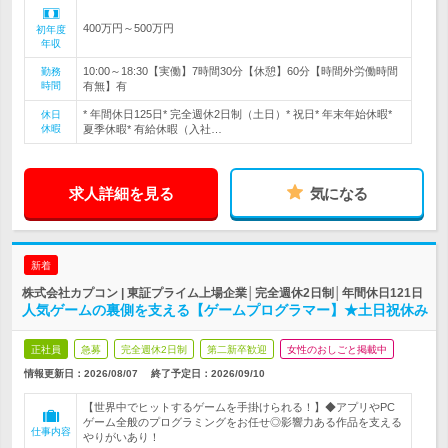
400万円～500万円
初年度
年収
10:00～18:30【実働】7時間30分【休憩】60分【時間外労働時間
勤務
時間
有無】有
* 年間休日125日* 完全週休2日制（土日）* 祝日* 年末年始休暇*
休日
休暇
夏季休暇* 有給休暇（入社…
求人詳細を見る
気になる
新着
株式会社カプコン | 東証プライム上場企業│完全週休2日制│年間休日121日
人気ゲームの裏側を支える【ゲームプログラマー】★土日祝休み
正社員
急募
完全週休2日制
第二新卒歓迎
女性のおしごと掲載中
情報更新日：2026/08/07
終了予定日：
2026/09/10
【世界中でヒットするゲームを手掛けられる！】◆アプリやPC
ゲーム全般のプログラミングをお任せ◎影響力ある作品を支える
仕事内容
やりがいあり！