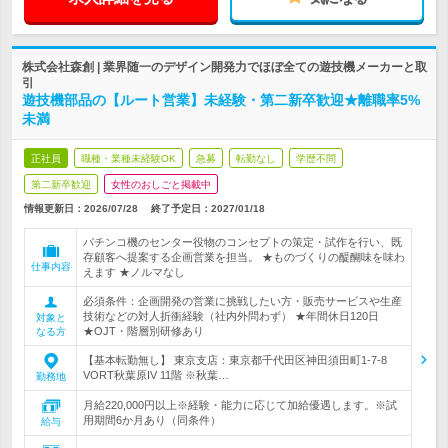
株式会社森創 | 業界随一のデザイン開発力でほぼ全ての遊技機メーカーと取
引
遊技機部品の【ルート営業】未経験・第二新卒歓迎★離職率5%
未満
正社員
職種・業種未経験OK
急募
転勤なし
学歴不問
第二新卒歓迎
女性のおしごと掲載中
情報更新日：2026/07/28
終了予定日：
2027/01/18
パチンコ機のセンター役物のコンセプトの策定・試作を行い、既
存顧客へ提案する企画営業を担当。 ★ものづくりの醍醐味を味わ
仕事内容
えます ★ノルマなし
必須条件：企画開発の営業に挑戦したい方・販売サービスや生産
技術などの対人折衝経験（社内外問わず） ★年間休日120日
対象と
★OJT・階層別研修あり
なる方
【基本転勤無し】 東京支店：東京都千代田区神田須田町1-7-8
VORT秋葉原IV 11階 ※秋葉…
勤務地
月給220,000円以上※経験・能力に応じて加給優遇します。※試
用期間6か月あり（同条件）
給与