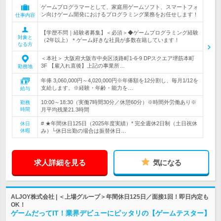
ゲームプログラマーとして、家庭用ゲームソフト、スマートフォ
ン向けゲーム開発におけるプログラミング業務をお任せします！
仕事内容
【学歴不問｜経験者募集】＜必須＞◆ゲームプログラミング経験
対象と
（2年以上）＊ゲーム好きな社員が多数在籍しています！
なる方
＜本社＞ 大阪府大阪市中央区淡路町1-6-9 DPスクエア堺筋本町
3F 【雇入れ直後】上記の事業所…
勤務地
年俸 3,060,000円～4,020,000円※年俸額を12分割し、毎月1/12を
支給します。※経験・年齢・能力を…
給与
10:00～18:30（実働7時間30分／休憩60分）※時間外労働あり※
勤務
時間
月平均残業21.3時間
# ★年間休日125日（2025年度実績）* 完全週休2日制（土日祝休
休日
休暇
み）└休日出勤の場合は振替休日…
求人詳細を見る
気になる
ALJOY株式会社 | ＜上場グループ＞年間休日125日／面接1回！即日内定も
OK！
ゲームだってIT！業界デビューにピッタリの【ゲームテスター】