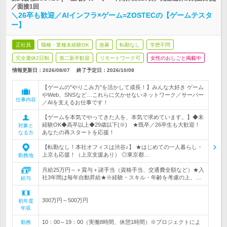
／面接1回
＼26卒も歓迎／AIインフラ×ゲーム=ZOSTECの【ゲームテスタ
ー】
正社員
職種・業種未経験OK
急募
転勤なし
学歴不問
完全週休2日制
第二新卒歓迎
リモートワーク可
女性のおしごと掲載中
情報更新日：2026/08/07
終了予定日：
2026/10/08
【ゲームの"やりこみ力"を活かして成長！】みんな大好き ゲーム
やWeb、SNSなど…これらに欠かせないネットワーク／サーバー
仕事内容
／AIを支えるお仕事です！
【ゲームを本気でやってきた人を、本気で求めています。】◆未
経験OK◆高卒以上◆29歳以下(※) ★既卒／26卒生も大歓迎！
対象と
あなたの再スタートを応援！
なる方
【転勤なし！本社オフィスは渋谷♪】 ★はじめての一人暮らし・
上京も応援！（上京支援あり） ◎東京都…
勤務地
月給25万円～＋賞与＋諸手当（資格手当、交通費全額など）★入
社3年間は毎年自動昇給★※経験・スキル・年齢を考慮の上、…
給与
300万円～500万円
初年度
年収
10：00～19：00（実働8時間、休憩1時間）※プロジェクトによ
勤務