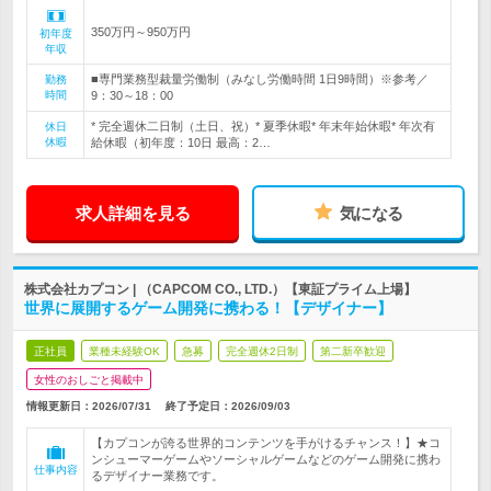
350万円～950万円
初年度
年収
■専門業務型裁量労働制（みなし労働時間 1日9時間）※参考／
勤務
時間
9：30～18：00
* 完全週休二日制（土日、祝）* 夏季休暇* 年末年始休暇* 年次有
休日
休暇
給休暇（初年度：10日 最高：2…
求人詳細を見る
気になる
株式会社カプコン | （CAPCOM CO., LTD.）【東証プライム上場】
世界に展開するゲーム開発に携わる！【デザイナー】
正社員
業種未経験OK
急募
完全週休2日制
第二新卒歓迎
女性のおしごと掲載中
情報更新日：2026/07/31
終了予定日：
2026/09/03
【カプコンが誇る世界的コンテンツを手がけるチャンス！】★コ
ンシューマーゲームやソーシャルゲームなどのゲーム開発に携わ
仕事内容
るデザイナー業務です。