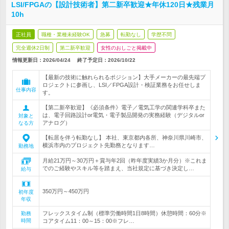
LSI/FPGAの【設計技術者】第二新卒歓迎★年休120日★残業月
10h
正社員
職種・業種未経験OK
急募
転勤なし
学歴不問
完全週休2日制
第二新卒歓迎
女性のおしごと掲載中
情報更新日：2026/04/24
終了予定日：
2026/10/22
【最新の技術に触れられるポジション】大手メーカーの最先端プ
ロジェクトに参画し、LSI／FPGA設計・検証業務をお任せしま
仕事内容
す。
【第二新卒歓迎】《必須条件》電子／電気工学の関連学科卒また
は、電子回路設計or電気・電子製品開発の実務経験（デジタルor
対象と
アナログ）
なる方
【転居を伴う転勤なし】 本社、東京都内各所、神奈川県川崎市、
横浜市内のプロジェクト先勤務となります…
勤務地
月給21万円～30万円＋賞与年2回（昨年度実績3か月分）※これま
でのご経験やスキル等を踏まえ、当社規定に基づき決定し…
給与
350万円～450万円
初年度
年収
フレックスタイム制（標準労働時間1日8時間）休憩時間：60分※
勤務
時間
コアタイム11：00～15：00※フレ…