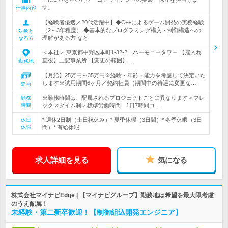
す。
仕事内容
【経験者優遇／20代活躍中】◆C++によるゲーム開発の実務経験
（2～3年程度） ◆基本的なプログラミング構文・制御構造への
対象と
理解がある方 など
なる方
＜本社＞ 東京都中野区本町1-32-2 ハーモニータワー 【雇入れ
直後】上記事業所 【変更の範囲】…
勤務地
【月給】25万円～35万円※経験・年齢・能力を考慮して決定いた
します※試用期間6ヶ月／契約社員（期間中の待遇に変更な…
給与
※勤務時間は、配属されるプロジェクトごとに異なります＜フレ
勤務
時間
ックスタイム制＞標準労働時間 1日7時間コ…
* 週休2日制（土日祝休み）* 夏季休暇（3日間）* 冬季休暇（3日
休日
休暇
間）* 有給休暇
求人詳細を見る
気になる
株式会社マイナビEdge | 【マイナビグループ】勤務地は希望を最大限考慮
のうえ配属！
未経験・第二新卒歓迎！【制御組込開発エンジニア】