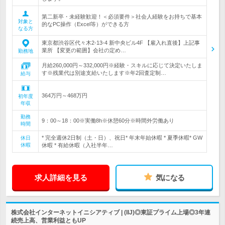
第二新卒・未経験歓迎！＜必須要件＞社会人経験をお持ちで基本
対象と
的なPC操作（Excel等）ができる方
なる方
東京都渋谷区代々木2-13-4 新中央ビル4F 【雇入れ直後】上記事
業所 【変更の範囲】会社の定め…
勤務地
月給260,000円～332,000円※経験・スキルに応じて決定いたしま
す※残業代は別途支給いたします※年2回査定制…
給与
364万円～468万円
初年度
年収
勤務
9：00～18：00※実働8h※休憩60分※時間外労働あり
時間
* 完全週休2日制（土・日）、祝日* 年末年始休暇 * 夏季休暇* GW
休日
休暇
休暇 * 有給休暇（入社半年…
求人詳細を見る
気になる
株式会社インターネットイニシアティブ | (IIJ)◎東証プライム上場◎3年連
続売上高、営業利益ともUP