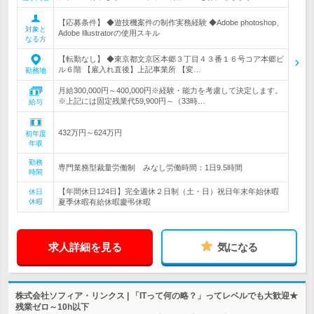
【応募条件】 ◆遊技機案件の制作実務経験 ◆Adobe photoshop、
対象と
Adobe Illustratorの使用スキル
なる方
【転勤なし】 ◆東京都文京区本郷３丁目４３番１６号コア本郷ビ
ル６階 【雇入れ直後】上記事業所 【変…
勤務地
月給300,000円～400,000円※経験・能力を考慮して決定します。
※上記には固定残業代59,900円～（33時…
給与
432万円～624万円
初年度
年収
勤務
専門業務型裁量労働制 みなし労働時間：1日9.5時間
時間
【年間休日124日】完全週休２日制（土・日）祝日年末年始休暇
休日
休暇
夏季休暇有給休暇慶弔休暇
求人詳細を見る
気になる
株式会社ソフィア・リンクス | 「ITって何の略？」ってレベルでも大歓迎★
残業ゼロ～10h以下