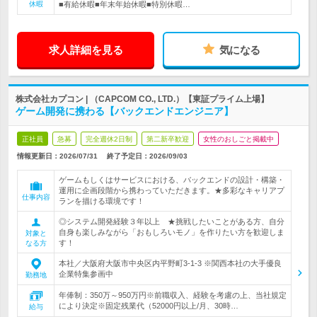
休暇
■有給休暇■年末年始休暇■特別休暇…
求人詳細を見る
気になる
株式会社カプコン | （CAPCOM CO., LTD.）【東証プライム上場】
ゲーム開発に携わる【バックエンドエンジニア】
正社員
急募
完全週休2日制
第二新卒歓迎
女性のおしごと掲載中
情報更新日：2026/07/31
終了予定日：
2026/09/03
ゲームもしくはサービスにおける、バックエンドの設計・構築・
運用に企画段階から携わっていただきます。★多彩なキャリアプ
仕事内容
ランを描ける環境です！
◎システム開発経験３年以上 ★挑戦したいことがある方、自分
自身も楽しみながら「おもしろいモノ」を作りたい方を歓迎しま
対象と
す！
なる方
本社／大阪府大阪市中央区内平野町3-1-3 ※関西本社の大手優良
企業特集参画中
勤務地
年俸制：350万～950万円※前職収入、経験を考慮の上、当社規定
により決定※固定残業代（52000円以上/月、30時…
給与