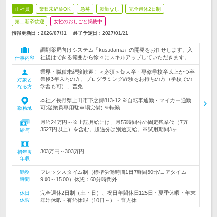
正社員
業種未経験OK
急募
転勤なし
完全週休2日制
第二新卒歓迎
女性のおしごと掲載中
情報更新日：2026/07/31
終了予定日：
2027/01/21
調剤薬局向けシステム「kusudama」の開発をお任せします。入
社後はできる範囲から徐々にスキルアップしていただきます。
仕事内容
業界・職種未経験歓迎！＜必須＞短大卒・専修学校卒以上かつ卒
業後3年以内の方、プログラミング経験をお持ちの方（学校での
対象と
学習も可）、普免
なる方
本社／長野県上田市下之郷813-12 ※自転車通勤・マイカー通勤
可(従業員専用駐車場完備) ※転勤…
勤務地
月給24万円～※上記月給には、月55時間分の固定残業代（7万
3527円以上）を含む。超過分は別途支給。※試用期間3ヶ…
給与
303万円～303万円
初年度
年収
フレックスタイム制（標準労働時間1日7時間30分/コアタイム
勤務
時間
9:00～15:00）休憩：60分時間外…
完全週休2日制（土・日）、祝日年間休日125日・夏季休暇・年末
休日
休暇
年始休暇・有給休暇（10日～）・育児休…