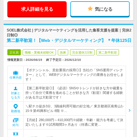
求人詳細を見る
気になる
SOEL株式会社 | デジタルマーケティングを活用した集客支援を提案｜完休2
日制◎
第二新卒歓迎！【Web・デジタルマーケティング】 ＊年休125日
正社員
職種・業種未経験OK
急募
完全週休2日制
第二新卒歓迎
情報更新日：2026/06/19
終了予定日：
2026/12/10
【ポテンシャル、意欲重視の採用◎】当社の「SNS運用ディレク
ター」として、WEBデジタルマーケティングの業務をお任せしま
仕事内容
す！
【第二新卒歓迎◎】《必須》SNSやトレンドが好きな方や裁量を
持って自分で業務を進めることが好きな方《歓迎》関連する経験
対象と
がある方は大歓迎です！
なる方
＼駅チカ徒歩3分、3路線利用可能の好立地／ 東京都港区南青山1-
15-9 第45興和ビル 8階 ※…
勤務地
【月給】280,000円～410,000円※経験・年齢・能力を考慮して決
定いたします※試用期間3ヶ月あり（待遇に変更…
給与