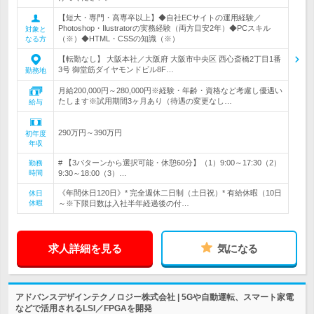
【短大・専門・高専卒以上】◆自社ECサイトの運用経験／
Photoshop・Ilustratorの実務経験（両方目安2年）◆PCスキル
対象と
（※）◆HTML・CSSの知識（※）
なる方
【転勤なし】 大阪本社／大阪府 大阪市中央区 西心斎橋2丁目1番
3号 御堂筋ダイヤモンドビル8F…
勤務地
月給200,000円～280,000円※経験・年齢・資格など考慮し優遇い
たします※試用期間3ヶ月あり（待遇の変更なし…
給与
290万円～390万円
初年度
年収
# 【3パターンから選択可能・休憩60分】（1）9:00～17:30（2）
勤務
時間
9:30～18:00（3）…
《年間休日120日》* 完全週休二日制（土日祝）* 有給休暇（10日
休日
休暇
～※下限日数は入社半年経過後の付…
求人詳細を見る
気になる
アドバンスデザインテクノロジー株式会社 | 5Gや自動運転、スマート家電
などで活用されるLSI／FPGAを開発