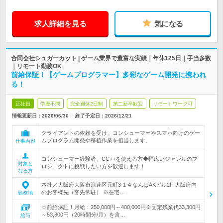
求人詳細を見る
気になる
合同会社シュガーカット | ゲーム業界で豊富な実績｜年休125日｜手当多数
｜リモート勤務OK
前給保証！【ゲームプログラマー】多彩なゲーム開発に携われ
る！
正社員
学歴不問
完全週休2日制
第二新卒歓迎
リモートワーク可
情報更新日：2026/06/30
終了予定日：
2026/12/21
クライアントの依頼を受け、コンシューマーやスマホ向けのゲー
ムプログラム開発や移植作業を担当します。
仕事内容
コンシューマー経験者、CC++を使える方◆幅広いジャンルのプ
対象と
ロジェクトに挑戦したい方を歓迎します！
なる方
本社／大阪府大阪市浪速区元町3-1-4 なんばAKビル2F 大阪府内
のお客様先（客先常駐） ※在宅…
勤務地
☆前給保証！月給：250,000円～400,000円※固定残業代33,300円
～53,300円（20時間分/月）を含…
給与