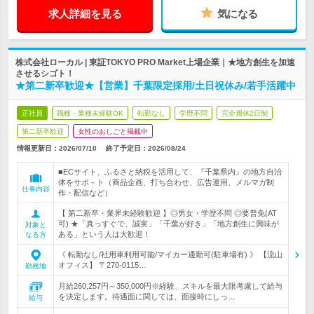
求人詳細を見る
気になる
株式会社ローカル | 東証TOKYO PRO Market上場企業｜★地方創生を加速
させるシゴト！
★第二新卒歓迎★【営業】千葉限定採用/土日祝休み/若手活躍中
正社員
職種・業種未経験OK
転勤なし
学歴不問
完全週休2日制
第二新卒歓迎
女性のおしごと掲載中
情報更新日：2026/07/10
終了予定日：
2026/08/24
■ECサイト、ふるさと納税を活用して、『千葉県内』の地方自治
体をサポ－ト（商品企画、打ち合わせ、広告運用、メルマガ制
仕事内容
作・配信など）
【 第二新卒・業界未経験歓迎 】◎男女・学歴不問 ◎要普免(AT
可) ★「真っすぐで、誠実」「千葉が好き」「地方創生に興味が
対象と
ある」という人は大歓迎！
なる方
《 転勤なし/社用車利用可能/マイカー通勤可(駐車場有) 》 【流山
オフィス】 〒270-0115…
勤務地
月給260,257円～350,000円※経験、スキルを最大限考慮して給与
を決定します。待遇面に関しては、面接時にしっ…
給与