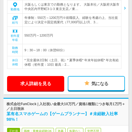
大阪もしくは東京での勤務となります。 大阪本社／大阪府大阪市
中央区内平野町3-1-3 東京支店／東…
勤務地
年俸制：550万～1200万円※前職収入、経験を考慮の上、当社規
定により決定※固定残業代（77,000円以上/月、3…
給与
550万円～1200万円
初年度
年収
勤務
9：30～18：00（休憩60分）
時間
* 完全週休2日制（土日、祝）* 夏季休暇* 年末年始休暇* 年次有給
休日
休暇
休暇（初年度：10日 最高：2…
求人詳細を見る
気になる
株式会社FunClock | 入社祝い金最大10万円／資格1種類につき毎月1万円＋
／土日祝休
某有名スマホゲームの【ゲームプランナー】＃未経験入社率
98%！
正社員
職種・業種未経験OK
急募
転勤なし
学歴不問