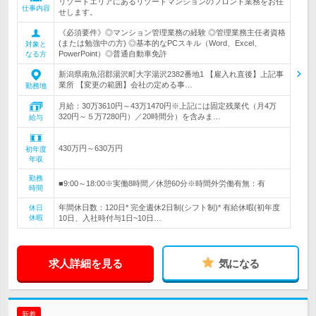
リゾートエリアにあるリゾートマンションのフロント業務をお任
仕事内容
せします。
《必須要件》◎マンション管理業務の経験 ◎管理業務主任者資格
(または勉強中の方) ◎基本的なPCスキル（Word、Excel、
対象と
PowerPoint）◎普通自動車免許
なる方
新潟県南魚沼郡湯沢町大字湯沢2382番地1 【雇入れ直後】上記事
業所 【変更の範囲】会社の定める事…
勤務地
月給：30万3610円～43万1470円※上記には固定残業代（月4万
320円～５万7280円）／20時間分）を含みま…
給与
430万円～630万円
初年度
年収
勤務
■9:00～18:00※実働8時間／休憩60分※時間外労働有無：有
時間
年間休日数：120日* 完全週休2日制(シフト制)* 有給休暇(初年度
休日
休暇
10日、入社時付与1日~10日…
求人詳細を見る
気になる
新着