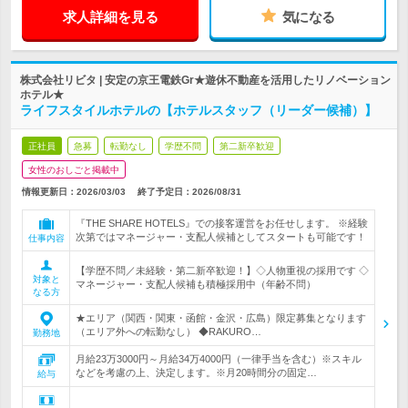
求人詳細を見る
気になる
株式会社リビタ | 安定の京王電鉄Gr★遊休不動産を活用したリノベーション
ホテル★
ライフスタイルホテルの【ホテルスタッフ（リーダー候補）】
正社員
急募
転勤なし
学歴不問
第二新卒歓迎
女性のおしごと掲載中
情報更新日：2026/03/03
終了予定日：
2026/08/31
『THE SHARE HOTELS』での接客運営をお任せします。 ※経験
次第ではマネージャー・支配人候補としてスタートも可能です！
仕事内容
【学歴不問／未経験・第二新卒歓迎！】◇人物重視の採用です ◇
対象と
マネージャー・支配人候補も積極採用中（年齢不問）
なる方
★エリア（関西・関東・函館・金沢・広島）限定募集となります
（エリア外への転勤なし） ◆RAKURO…
勤務地
月給23万3000円～月給34万4000円（一律手当を含む）※スキル
などを考慮の上、決定します。※月20時間分の固定…
給与