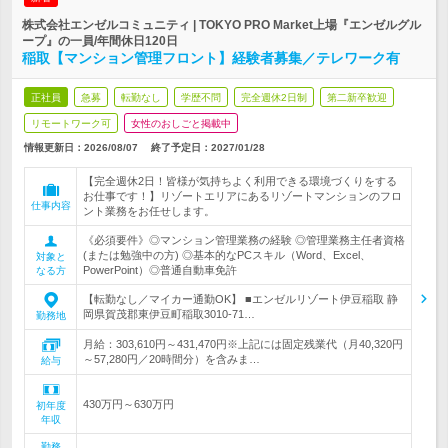
株式会社エンゼルコミュニティ | TOKYO PRO Market上場『エンゼルグル
ープ』の一員/年間休日120日
稲取【マンション管理フロント】経験者募集／テレワーク有
正社員
急募
転勤なし
学歴不問
完全週休2日制
第二新卒歓迎
リモートワーク可
女性のおしごと掲載中
情報更新日：2026/08/07
終了予定日：
2027/01/28
【完全週休2日！皆様が気持ちよく利用できる環境づくりをする
お仕事です！】リゾートエリアにあるリゾートマンションのフロ
仕事内容
ント業務をお任せします。
《必須要件》◎マンション管理業務の経験 ◎管理業務主任者資格
(または勉強中の方) ◎基本的なPCスキル（Word、Excel、
対象と
PowerPoint）◎普通自動車免許
なる方
【転勤なし／マイカー通勤OK】 ■エンゼルリゾート伊豆稲取 静
岡県賀茂郡東伊豆町稲取3010‐71…
勤務地
月給：303,610円～431,470円※上記には固定残業代（月40,320円
～57,280円／20時間分）を含みま…
給与
430万円～630万円
初年度
年収
勤務