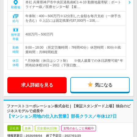
本社 兵庫県神戸市中央区港島南町1-4-10 勤務地最寄駅：ポート
ライナー線／医療センター駅 【雇…
勤務地
年俸制：400～500万円※12分割した金額を毎月支給（一律手当
を含む）※上記には固定残業代87,000円～108,…
給与
400万円～500万円
初年度
年収
9:00～18:00 （所定労働時間：7時間40分）休憩時間：80分※残
勤務
時間
業時間：月8時間程度
* 月9休制（休日はシフト制） ※個人裁量での休日調整可能* 年
休日
休暇
間有給休暇10日～20日（下限日数…
求人詳細を見る
気になる
ファーストコーポレーション株式会社 | 【東証スタンダード上場】独自のビ
ジネスモデルで成長中
【マンション用地の仕入れ営業】部長クラス／年休127日
正社員
急募
完全週休2日制
女性のおしごと掲載中
情報更新日：2026/08/04
終了予定日：
2027/01/25