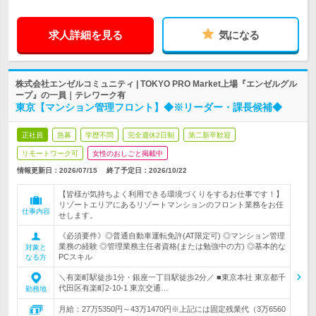
求人詳細を見る
気になる
株式会社エンゼルコミュニティ | TOKYO PRO Market上場『エンゼルグル
ープ』の一員｜テレワーク有
東京【マンション管理フロント】◆※リーダー・課長候補◆
正社員
急募
学歴不問
完全週休2日制
第二新卒歓迎
リモートワーク可
女性のおしごと掲載中
情報更新日：2026/07/15
終了予定日：
2026/10/22
【皆様が気持ちよく利用できる環境づくりをするお仕事です！】
リゾートエリアにあるリゾートマンションのフロント業務をお任
仕事内容
せします。
《必須要件》◎普通自動車運転免許(AT限定可) ◎マンション管理
業務の経験 ◎管理業務主任者資格(または勉強中の方) ◎基本的な
対象と
PCスキル
なる方
＼有楽町駅徒歩1分・銀座一丁目駅徒歩2分／ ■東京本社 東京都千
代田区有楽町2-10-1 東京交通…
勤務地
月給：27万5350円～43万1470円※上記には固定残業代（3万6560