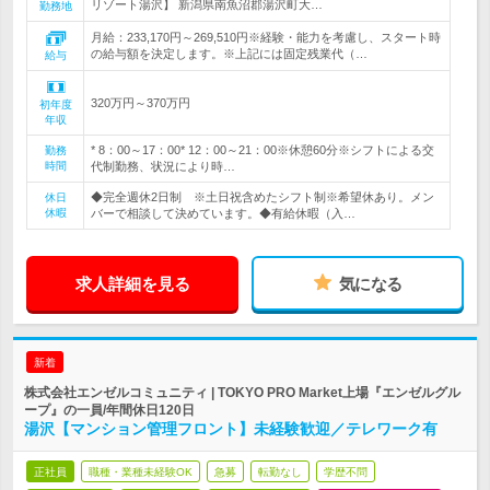
リゾート湯沢】 新潟県南魚沼郡湯沢町大…
勤務地
月給：233,170円～269,510円※経験・能力を考慮し、スタート時
の給与額を決定します。※上記には固定残業代（…
給与
320万円～370万円
初年度
年収
* 8：00～17：00* 12：00～21：00※休憩60分※シフトによる交
勤務
時間
代制勤務、状況により時…
◆完全週休2日制 ※土日祝含めたシフト制※希望休あり。メン
休日
休暇
バーで相談して決めています。◆有給休暇（入…
求人詳細を見る
気になる
新着
株式会社エンゼルコミュニティ | TOKYO PRO Market上場『エンゼルグル
ープ』の一員/年間休日120日
湯沢【マンション管理フロント】未経験歓迎／テレワーク有
正社員
職種・業種未経験OK
急募
転勤なし
学歴不問