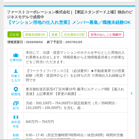
ファーストコーポレーション株式会社 | 【東証スタンダード上場】独自のビ
ジネスモデルで成長中
【マンション用地の仕入れ営業】メンバー募集／職種未経験OK
正社員
業種未経験OK
急募
完全週休2日制
女性のおしごと掲載中
情報更新日：2026/08/04
終了予定日：
2027/01/25
本社にて、分譲・賃貸マンションやホテルを中心とした用地仕入
れ業務をお任せします。情報収集から土地情報提供者との折衝な
仕事内容
どをご担当いただきます。
【ワークライフバランス◎】《必須要件》★不動産業界での営業
経験（売買・賃貸仲介など）をお持ちの方 ※用地仕入れ経験は不
対象と
問です
なる方
東京都杉並区荻窪4丁目30番16号 藤澤ビルディング8階 【雇入れ
直後】上記事業所 【変更の範囲】…
勤務地
月給：500,100円～754,000円※固定残業代（月／35時間分：
110,100円～166,000円）を含む。超…
給与
600万円～754万円
初年度
年収
9:00～17:45（所定労働時間7時間45分／休憩1時間）時間外労働
勤務