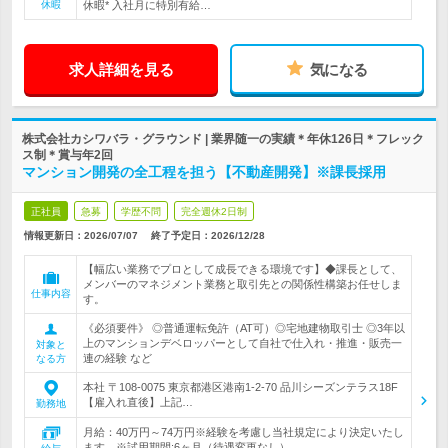
休暇
休暇* 入社月に特別有給…
求人詳細を見る
気になる
株式会社カシワバラ・グラウンド | 業界随一の実績＊年休126日＊フレック
ス制＊賞与年2回
マンション開発の全工程を担う【不動産開発】※課長採用
正社員
急募
学歴不問
完全週休2日制
情報更新日：2026/07/07
終了予定日：
2026/12/28
【幅広い業務でプロとして成長できる環境です】◆課長として、
メンバーのマネジメント業務と取引先との関係性構築お任せしま
仕事内容
す。
《必須要件》 ◎普通運転免許（AT可）◎宅地建物取引士 ◎3年以
上のマンションデベロッパーとして自社で仕入れ・推進・販売一
対象と
連の経験 など
なる方
本社 〒108-0075 東京都港区港南1-2-70 品川シーズンテラス18F
【雇入れ直後】上記…
勤務地
月給：40万円～74万円※経験を考慮し当社規定により決定いたし
ます。※試用期間:6ヶ月（待遇変更なし）