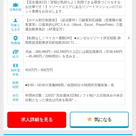
【完全週休2日！皆様が気持ちよく利用できる環境づくりをする
お仕事です！】リゾートエリアにあるリゾートマンションのフロ
仕事内容
ント業務をお任せします。
【ホテル割引制度有】《必須要件》◎顧客対応経験（営業職や接
客業等）◎基本的なPCスキル（Word、Excel、PowerPoint）◎普
対象と
通自動車免許（AT限定可）
なる方
【転勤なし／マイカー通勤OK】 ■エンゼルリゾート伊豆稲取 静
岡県賀茂郡東伊豆町稲取3010‐71…
勤務地
月給：289,480円～342,580円※上記には固定残業代（月38,440円
～45,480円／20時間分）を含みま…
給与
410万円～500万円
初年度
年収
勤務
■9:00～18:00※実働8時間／休憩60分※時間外労働有無：有
時間
年間休日数：120日* 完全週休2日制(シフト制)└土日祝休み※休日
休日
休暇
出勤となった場合は代休を取得* …
求人詳細を見る
気になる