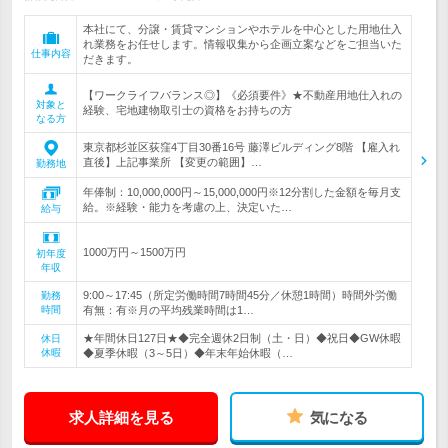
本社にて、分譲・賃貸マンションやホテルを中心とした用地仕入
れ業務をお任せします。情報収集から企画立案などをご担当いた
仕事内容
だきます。
【ワークライフバランス◎】《必須要件》★不動産用地仕入れの
対象と
経験、宅地建物取引士の資格をお持ちの方
なる方
東京都杉並区荻窪4丁目30番16号 藤澤ビルディング8階 【雇入れ
直後】上記事業所 【変更の範囲】…
勤務地
年俸制：10,000,000円～15,000,000円※12分割した金額を毎月支
給。※経験・能力を考慮の上、決定いた…
給与
1000万円～1500万円
初年度
年収
9:00～17:45（所定労働時間7時間45分／休憩1時間）時間外労働
勤務
時間
有無：有※月の平均残業時間は1…
★年間休日127日★◆完全週休2日制（土・日）◆祝日◆GW休暇
休日
休暇
◆夏季休暇（3～5日）◆年末年始休暇（…
求人詳細を見る
気になる