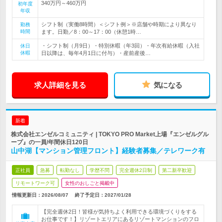
340万円～460万円
初年度
年収
シフト制（実働8時間）＜シフト例＞※店舗や時期により異なり
勤務
時間
ます。日勤／8：00～17：00（休憩1時…
・シフト制（月9日）・特別休暇（年3回）・年次有給休暇（入社
休日
休暇
日以降は、毎年4月1日に付与）・産前産後…
求人詳細を見る
気になる
新着
株式会社エンゼルコミュニティ | TOKYO PRO Market上場『エンゼルグル
ープ』の一員/年間休日120日
山中湖【マンション管理フロント】経験者募集／テレワーク有
正社員
急募
転勤なし
学歴不問
完全週休2日制
第二新卒歓迎
リモートワーク可
女性のおしごと掲載中
情報更新日：2026/08/07
終了予定日：
2027/01/28
【完全週休2日！皆様が気持ちよく利用できる環境づくりをする
お仕事です！】リゾートエリアにあるリゾートマンションのフロ