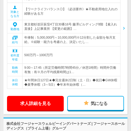
【ワークライフバランス◎】《必須要件》★不動産用地仕入れの
対象と
経験がある方
なる方
東京都杉並区荻窪4丁目30番16号 藤澤ビルディング8階 【雇入れ
直後】上記事業所 【変更の範囲】…
勤務地
年俸制：5,000,000円～10,000,000円※12分割した金額を毎月支
給。※経験・能力を考慮の上、決定いたし…
給与
500万円～1000万円
初年度
年収
9:00～17:45（所定労働時間7時間45分／休憩1時間）時間外労働
勤務
時間
有無：有※月の平均残業時間は1…
★年間休日127日★◆完全週休2日制（土・日）◆祝日◆GW休暇
休日
休暇
◆夏季休暇（3～5日）◆年末年始休暇（…
求人詳細を見る
気になる
株式会社フージャースウェルビーイングパートナーズ | フージャースホール
ディングス（プライム上場）グループ