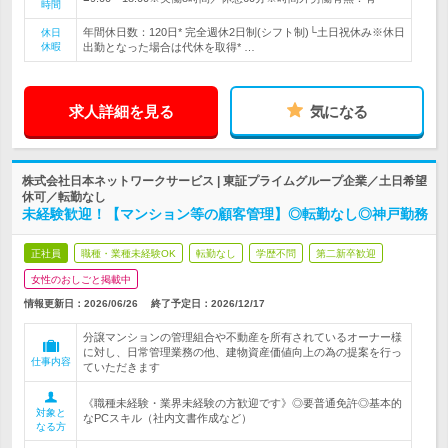
時間
年間休日数：120日* 完全週休2日制(シフト制)└土日祝休み※休日
休日
休暇
出勤となった場合は代休を取得* …
求人詳細を見る
気になる
株式会社日本ネットワークサービス | 東証プライムグループ企業／土日希望
休可／転勤なし
未経験歓迎！【マンション等の顧客管理】◎転勤なし◎神戸勤務
正社員
職種・業種未経験OK
転勤なし
学歴不問
第二新卒歓迎
女性のおしごと掲載中
情報更新日：2026/06/26
終了予定日：
2026/12/17
分譲マンションの管理組合や不動産を所有されているオーナー様
に対し、日常管理業務の他、建物資産価値向上の為の提案を行っ
仕事内容
ていただきます
《職種未経験・業界未経験の方歓迎です》◎要普通免許◎基本的
対象と
なPCスキル（社内文書作成など）
なる方