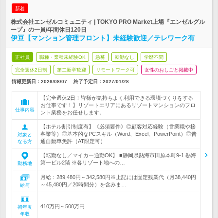
新着
株式会社エンゼルコミュニティ | TOKYO PRO Market上場『エンゼルグル
ープ』の一員/年間休日120日
伊豆【マンション管理フロント】未経験歓迎／テレワーク有
正社員
職種・業種未経験OK
急募
転勤なし
学歴不問
完全週休2日制
第二新卒歓迎
リモートワーク可
女性のおしごと掲載中
情報更新日：2026/08/07
終了予定日：
2027/01/28
【完全週休2日！皆様が気持ちよく利用できる環境づくりをする
お仕事です！】リゾートエリアにあるリゾートマンションのフロ
仕事内容
ント業務をお任せします。
【ホテル割引制度有】《必須要件》◎顧客対応経験（営業職や接
客業等）◎基本的なPCスキル（Word、Excel、PowerPoint）◎普
対象と
通自動車免許（AT限定可）
なる方
【転勤なし／マイカー通勤OK】 ■静岡県熱海市田原本町9‐1 熱海
第一ビル2階 ※各リゾート地への…
勤務地
月給：289,480円～342,580円※上記には固定残業代（月38,440円
～45,480円／20時間分）を含みま…
給与
410万円～500万円
初年度
年収