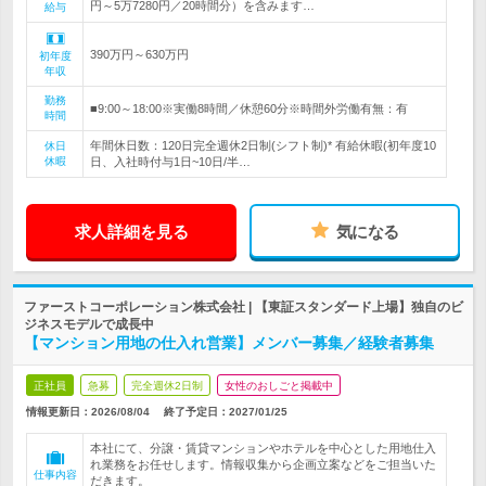
円～5万7280円／20時間分）を含みます…
給与
390万円～630万円
初年度
年収
勤務
■9:00～18:00※実働8時間／休憩60分※時間外労働有無：有
時間
年間休日数：120日完全週休2日制(シフト制)* 有給休暇(初年度10
休日
休暇
日、入社時付与1日~10日/半…
求人詳細を見る
気になる
ファーストコーポレーション株式会社 | 【東証スタンダード上場】独自のビ
ジネスモデルで成長中
【マンション用地の仕入れ営業】メンバー募集／経験者募集
正社員
急募
完全週休2日制
女性のおしごと掲載中
情報更新日：2026/08/04
終了予定日：
2027/01/25
本社にて、分譲・賃貸マンションやホテルを中心とした用地仕入
れ業務をお任せします。情報収集から企画立案などをご担当いた
仕事内容
だきます。