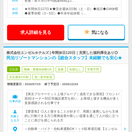
時間
有無：有※月の平均残業時間は1…
★年間休日127日★◆完全週休2日制（土・日）◆祝日◆GW休暇
休日
休暇
◆夏季休暇（3～5日）◆年末年始休暇（…
求人詳細を見る
気になる
株式会社エンゼルホテルズ | 年間休日120日｜充実した福利厚生あり◎
民泊リゾートマンションの【総合スタッフ】未経験でも安心★
正社員
職種・業種未経験OK
急募
転勤なし
学歴不問
完全週休2日制
第二新卒歓迎
情報更新日：2026/07/15
終了予定日：
2026/12/24
【東京プロマーケット上場グループ｜成長できる環境】フロント/
巡回/オーナー対応等施設運営を担い、お客様と接する機会が多く
仕事内容
直接感謝される仕事です
【要普免】◎人と接することが好きで、周囲と連携しながら主体
的に行動できる方◎業務改善や新しい提案を通じて人の役に立つ
対象と
ことに喜びを感じられる方
なる方
＜自動車・バイク・自転車通勤OK！＞※駐車場完備 【エンゼル