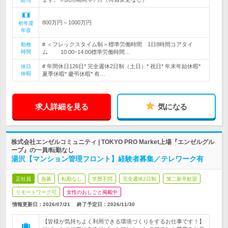
給与
800万円～1000万円
初年度
年収
# ＜フレックスタイム制＞標準労働時間 1日8時間コアタイ
勤務
時間
ム 10:00~14:00標準労働時間…
# 年間休日126日* 完全週休2日制（土日）* 祝日* 年末年始休暇*
休日
休暇
夏季休暇* 慶弔休暇* 有…
求人詳細を見る
気になる
株式会社エンゼルコミュニティ | TOKYO PRO Market上場『エンゼルグル
ープ』の一員/転勤なし
湯沢【マンション管理フロント】経験者募集／テレワーク有
正社員
急募
転勤なし
学歴不問
完全週休2日制
第二新卒歓迎
リモートワーク可
女性のおしごと掲載中
情報更新日：2026/07/21
終了予定日：
2026/11/30
【皆様が気持ちよく利用できる環境づくりをするお仕事です！】