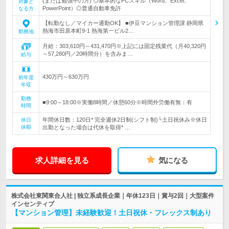
(または勉強中の方) ◎基本的なPCスキル（Word、Excel、
対象と
PowerPoint）◎普通自動車免許
なる方
【転勤なし／マイカー通勤OK】 ■伊豆マンション管理課 静岡県
熱海市田原本町9‐1 熱海第一ビル2…
勤務地
月給：303,610円～431,470円※上記には固定残業代（月40,320円
～57,280円／20時間分）を含みま…
給与
430万円～630万円
初年度
年収
勤務
■9:00～18:00※実働8時間／休憩60分※時間外労働有無：有
時間
年間休日数：120日* 完全週休2日制(シフト制)└土日祝休み※休日
休日
休暇
出勤となった場合は代休を取得* …
求人詳細を見る
気になる
株式会社東関東合人社 | 独立系成長企業｜年休123日｜賞与2回｜大型案件
インセンティブ
【マンション管理】未経験歓迎！土日祝休・フレックス制あり