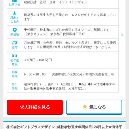
建築設計・監理・企画・インテリアデザイン
仕事内容
建築系の４年生大学を卒業され、ＣＡＤが使える方を募集してい
対象と
ます。
なる方
千代田区、松本市のいずれか希望するオフィスに配属します。
【東京オフィス】 東京都千代田区神田司町…
勤務地
月給25万円～※年齢、経験、能力などを考慮し、規定により優遇
します。※試用期間3カ月（期間中の待遇変動はございません…
給与
360万円～1000万円
初年度
年収
勤務
9：00～18：00 （実働8時間／休憩60分）時間外労働有無：有
時間
週休2日制（日、第2・3・4土曜日）。◆祝日◆GW休暇◆年末年
休日
休暇
始休暇◆慶弔休暇◆有給休暇 入社年度1…
求人詳細を見る
気になる
株式会社ギフトプラスデザイン | 経験者歓迎★年間休日124日以上★有休平