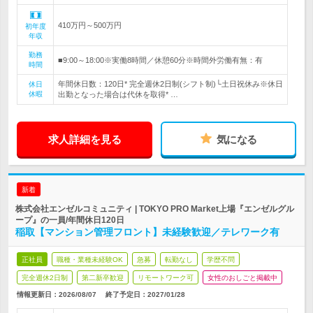
410万円～500万円
初年度
年収
勤務
■9:00～18:00※実働8時間／休憩60分※時間外労働有無：有
時間
年間休日数：120日* 完全週休2日制(シフト制)└土日祝休み※休日
休日
休暇
出勤となった場合は代休を取得* …
求人詳細を見る
気になる
新着
株式会社エンゼルコミュニティ | TOKYO PRO Market上場『エンゼルグル
ープ』の一員/年間休日120日
稲取【マンション管理フロント】未経験歓迎／テレワーク有
正社員
職種・業種未経験OK
急募
転勤なし
学歴不問
完全週休2日制
第二新卒歓迎
リモートワーク可
女性のおしごと掲載中
情報更新日：2026/08/07
終了予定日：
2027/01/28