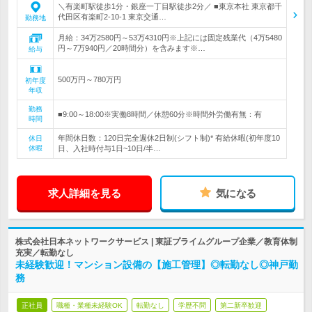
＼有楽町駅徒歩1分・銀座一丁目駅徒歩2分／ ■東京本社 東京都千
代田区有楽町2-10-1 東京交通…
勤務地
月給：34万2580円～53万4310円※上記には固定残業代（4万5480
円～7万940円／20時間分）を含みます※…
給与
500万円～780万円
初年度
年収
勤務
■9:00～18:00※実働8時間／休憩60分※時間外労働有無：有
時間
年間休日数：120日完全週休2日制(シフト制)* 有給休暇(初年度10
休日
休暇
日、入社時付与1日~10日/半…
求人詳細を見る
気になる
株式会社日本ネットワークサービス | 東証プライムグループ企業／教育体制
充実／転勤なし
未経験歓迎！マンション設備の【施工管理】◎転勤なし◎神戸勤
務
正社員
職種・業種未経験OK
転勤なし
学歴不問
第二新卒歓迎