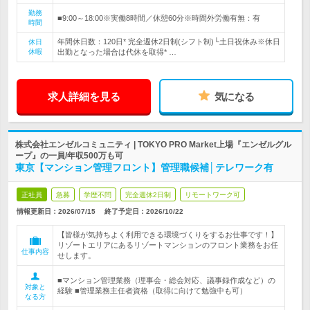
勤務
■9:00～18:00※実働8時間／休憩60分※時間外労働有無：有
時間
年間休日数：120日* 完全週休2日制(シフト制)└土日祝休み※休日
休日
休暇
出勤となった場合は代休を取得* …
求人詳細を見る
気になる
株式会社エンゼルコミュニティ | TOKYO PRO Market上場『エンゼルグル
ープ』の一員/年収500万も可
東京【マンション管理フロント】管理職候補│テレワーク有
正社員
急募
学歴不問
完全週休2日制
リモートワーク可
情報更新日：2026/07/15
終了予定日：
2026/10/22
【皆様が気持ちよく利用できる環境づくりをするお仕事です！】
リゾートエリアにあるリゾートマンションのフロント業務をお任
仕事内容
せします。
■マンション管理業務（理事会・総会対応、議事録作成など）の
対象と
経験 ■管理業務主任者資格（取得に向けて勉強中も可）
なる方