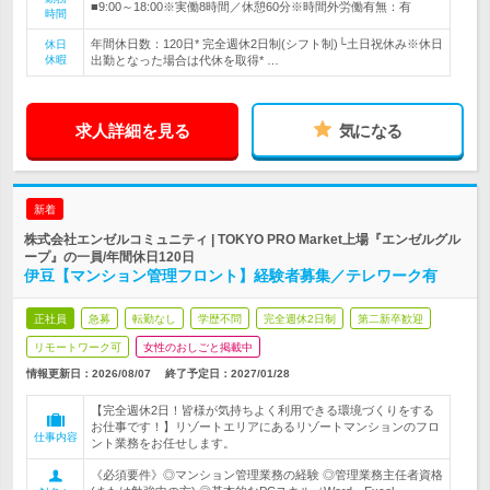
■9:00～18:00※実働8時間／休憩60分※時間外労働有無：有
時間
年間休日数：120日* 完全週休2日制(シフト制)└土日祝休み※休日
休日
休暇
出勤となった場合は代休を取得* …
求人詳細を見る
気になる
新着
株式会社エンゼルコミュニティ | TOKYO PRO Market上場『エンゼルグル
ープ』の一員/年間休日120日
伊豆【マンション管理フロント】経験者募集／テレワーク有
正社員
急募
転勤なし
学歴不問
完全週休2日制
第二新卒歓迎
リモートワーク可
女性のおしごと掲載中
情報更新日：2026/08/07
終了予定日：
2027/01/28
【完全週休2日！皆様が気持ちよく利用できる環境づくりをする
お仕事です！】リゾートエリアにあるリゾートマンションのフロ
仕事内容
ント業務をお任せします。
《必須要件》◎マンション管理業務の経験 ◎管理業務主任者資格