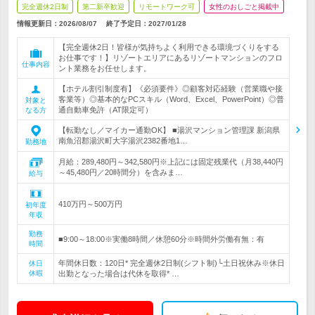
完全週休2日制
第二新卒歓迎
リモートワーク可
女性のおしごと掲載中
情報更新日：2026/08/07
終了予定日：
2027/01/28
【完全週休2日！皆様が気持ちよく利用できる環境づくりをする
お仕事です！】リゾートエリアにあるリゾートマンションのフロ
仕事内容
ント業務をお任せします。
【ホテル割引制度有】《必須要件》◎顧客対応経験（営業職や接
客業等）◎基本的なPCスキル（Word、Excel、PowerPoint）◎普
対象と
通自動車免許（AT限定可）
なる方
【転勤なし／マイカー通勤OK】 ■湯沢マンション管理課 新潟県
南魚沼郡湯沢町大字湯沢2382番地1…
勤務地
月給：289,480円～342,580円※上記には固定残業代（月38,440円
～45,480円／20時間分）を含みま…
給与
410万円～500万円
初年度
年収
勤務
■9:00～18:00※実働8時間／休憩60分※時間外労働有無：有
時間
年間休日数：120日* 完全週休2日制(シフト制)└土日祝休み※休日
休日
休暇
出勤となった場合は代休を取得* …