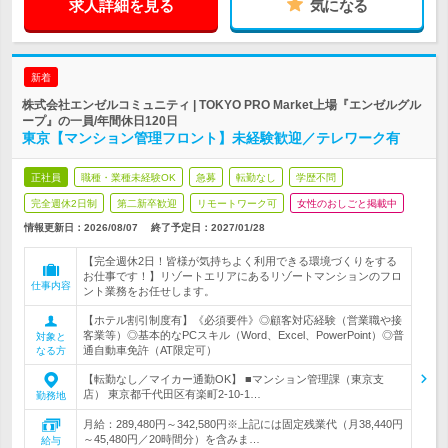
求人詳細を見る
気になる
新着
株式会社エンゼルコミュニティ | TOKYO PRO Market上場『エンゼルグル
ープ』の一員/年間休日120日
東京【マンション管理フロント】未経験歓迎／テレワーク有
正社員
職種・業種未経験OK
急募
転勤なし
学歴不問
完全週休2日制
第二新卒歓迎
リモートワーク可
女性のおしごと掲載中
情報更新日：2026/08/07
終了予定日：
2027/01/28
【完全週休2日！皆様が気持ちよく利用できる環境づくりをする
お仕事です！】リゾートエリアにあるリゾートマンションのフロ
仕事内容
ント業務をお任せします。
【ホテル割引制度有】《必須要件》◎顧客対応経験（営業職や接
客業等）◎基本的なPCスキル（Word、Excel、PowerPoint）◎普
対象と
通自動車免許（AT限定可）
なる方
【転勤なし／マイカー通勤OK】 ■マンション管理課（東京支
店） 東京都千代田区有楽町2-10-1…
勤務地
月給：289,480円～342,580円※上記には固定残業代（月38,440円
～45,480円／20時間分）を含みま…
給与