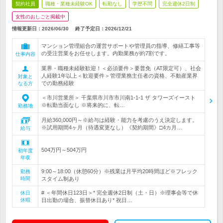
契約社員
職種・業種未経験OK
転勤なし
学歴不問
完全週休2日制
女性のおしごと掲載中
情報更新日：2026/06/30
終了予定日：
2026/12/21
マンション管理組合の運営サポートや管理員の指導、修繕工事等
の受注営業をお任せします。内勤業務が約7割です。
仕事内容
業界・職種未経験歓迎！＜必須要件＞要普免（AT限定可）、社会
人経験1年以上＜歓迎要件＞管理業務主任者の資格、不動産業界
対象と
での勤務経験
なる方
＜市川営業所＞ 千葉県市川市市川南1-1-1 ザ タワーズイースト
※転勤当面なし ※将来的に、転…
勤務地
月給360,000円～※給与は経験・能力を考慮のうえ決定します。
※試用期間4ヶ月（待遇変更なし）《契約期間》□4カ月…
給与
504万円～504万円
初年度
年収
9:00～18:00（休憩60分）※残業は月平均20時間ほど※フレック
勤務
時間
スタイム制あり
# ＜年間休日123日＞* 完全週休2日制（土・日）※理事会等で休
休日
休暇
日出勤の場合、振替休日あり* 祝日…