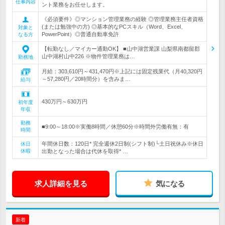
仕事内容
ント業務をお任せします。
《必須要件》◎マンション管理業務の経験 ◎管理業務主任者資格
(または勉強中の方) ◎基本的なPCスキル（Word、Excel、
対象と
PowerPoint）◎普通自動車免許
なる方
【転勤なし／マイカー通勤OK】 ■山中湖営業課 山梨県南都留郡
山中湖村山中226 ※物件管理業務は…
勤務地
月給：303,610円～431,470円※上記には固定残業代（月40,320円
～57,280円／20時間分）を含みま…
給与
430万円～630万円
初年度
年収
勤務
■9:00～18:00※実働8時間／休憩60分※時間外労働有無：有
時間
年間休日数：120日* 完全週休2日制(シフト制)└土日祝休み※休日
休日
休暇
出勤となった場合は代休を取得* …
求人詳細を見る
気になる
新着