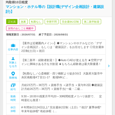
均取得10日程度
マンション・ホテル等の【設計職(デザイン企画設計・建築設
計)】
正社員
急募
転勤なし
学歴不問
完全週休2日制
第二新卒歓迎
女性のおしごと掲載中
情報更新日：2026/07/31
終了予定日：
2026/08/31
【案件は近畿圏内メイン♪】◆マンションやホテルなどの「デザ
イン企画設計」もしくは「建築設計」をお任せします ◎完全週休
仕事内容
2日制(土日)＋祝日
【第二新卒・経験者歓迎！】◆Auto CADが使える方 ★空間デザ
対象と
インに興味がある方を大歓迎 ★もちろん経験者は最大限優遇！
なる方
【転勤なし／心斎橋駅・四ツ橋駅より徒歩3分】 大阪府大阪市中
央区南船場4丁目11-17 船場MKビ…
勤務地
月給23万円～38万円 ＋資格手当 ＋諸手当 ＋賞与年2回 ◆建築設
計月給26万円～38万円 ＋資格手当(一級・二級…
給与
9:30～18:00※残業月平均20～30時間程度メリハリ抜群で、 定
勤務
時間
時退社も推奨！
# 年間休日124日以上* 完全週休2日制（土日）* 祝日* 夏季休暇*
休日
休暇
年末年始休暇* 有給休暇（…