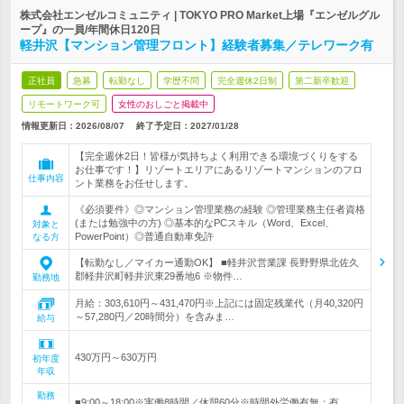
株式会社エンゼルコミュニティ | TOKYO PRO Market上場『エンゼルグル
ープ』の一員/年間休日120日
軽井沢【マンション管理フロント】経験者募集／テレワーク有
正社員
急募
転勤なし
学歴不問
完全週休2日制
第二新卒歓迎
リモートワーク可
女性のおしごと掲載中
情報更新日：2026/08/07
終了予定日：
2027/01/28
【完全週休2日！皆様が気持ちよく利用できる環境づくりをする
お仕事です！】リゾートエリアにあるリゾートマンションのフロ
仕事内容
ント業務をお任せします。
《必須要件》◎マンション管理業務の経験 ◎管理業務主任者資格
(または勉強中の方) ◎基本的なPCスキル（Word、Excel、
対象と
PowerPoint）◎普通自動車免許
なる方
【転勤なし／マイカー通勤OK】 ■軽井沢営業課 長野野県北佐久
郡軽井沢町軽井沢東29番地6 ※物件…
勤務地
月給：303,610円～431,470円※上記には固定残業代（月40,320円
～57,280円／20時間分）を含みま…
給与
430万円～630万円
初年度
年収
勤務
■9:00～18:00※実働8時間／休憩60分※時間外労働有無：有