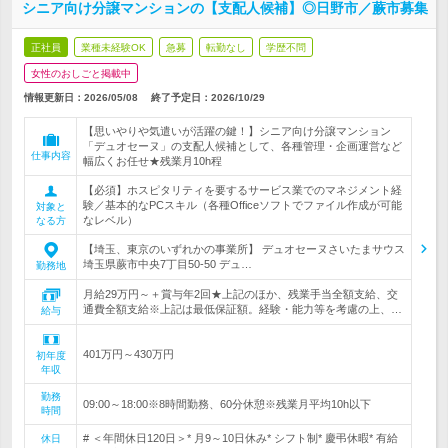
シニア向け分譲マンションの【支配人候補】◎日野市／蕨市募集
正社員
業種未経験OK
急募
転勤なし
学歴不問
女性のおしごと掲載中
情報更新日：2026/05/08
終了予定日：
2026/10/29
【思いやりや気遣いが活躍の鍵！】シニア向け分譲マンション
「デュオセーヌ」の支配人候補として、各種管理・企画運営など
仕事内容
幅広くお任せ★残業月10h程
【必須】ホスピタリティを要するサービス業でのマネジメント経
験／基本的なPCスキル（各種Officeソフトでファイル作成が可能
対象と
なレベル）
なる方
【埼玉、東京のいずれかの事業所】 デュオセーヌさいたまサウス
埼玉県蕨市中央7丁目50‐50 デュ…
勤務地
月給29万円～＋賞与年2回★上記のほか、残業手当全額支給、交
通費全額支給※上記は最低保証額。経験・能力等を考慮の上、…
給与
401万円～430万円
初年度
年収
勤務
09:00～18:00※8時間勤務、60分休憩※残業月平均10h以下
時間
# ＜年間休日120日＞* 月9～10日休み* シフト制* 慶弔休暇* 有給
休日