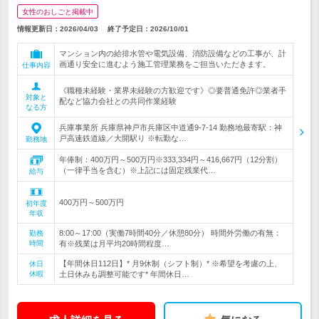
女性のおしごと掲載中
情報更新日：2026/04/03
終了予定日：
2026/10/01
マンション内の給排水管や電気設備、消防設備などの工事が、計
画通り安全に進むよう施工管理業務をご担当いただきます。
仕事内容
《職種未経験・業界未経験の方歓迎です》◎要普通免許◎業者手
対象と
配など協力会社との共同作業経験
なる方
兵庫事業所 兵庫県神戸市兵庫区中道通9-7-14 勤務地最寄駅：神
戸高速鉄道線／大開駅り ※転勤な…
勤務地
年俸制：400万円～500万円※333,334円～416,667円（12分割）
（一律手当を含む）※上記には固定残業代…
給与
400万円～500万円
初年度
年収
8:00～17:00（実働7時間40分／休憩80分） 時間外労働の有無：
勤務
時間
有※残業は月平均20時間程度…
【年間休日112日】* 月9休制（シフト制）* ※希望を考慮の上、
休日
休暇
土日休みも調整可能です* 年間休日…