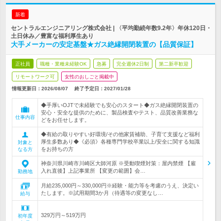
新着
セントラルエンジニアリング株式会社 | 〈平均勤続年数9.2年〉年休120日・
土日休み／豊富な福利厚生あり
大手メーカーの安定基盤★ガス絶縁開閉装置の【品質保証】
正社員
職種・業種未経験OK
急募
完全週休2日制
第二新卒歓迎
リモートワーク可
女性のおしごと掲載中
情報更新日：2026/08/07
終了予定日：
2027/01/28
◆手厚いOJTで未経験でも安心のスタート◆ガス絶縁開閉装置の
安心・安全な提供のために、製品検査やテスト、品質改善業務な
仕事内容
どをお任せします。
◆有給の取りやすい好環境/その他家賃補助、子育て支援など福利
厚生多数あり◆《必須》各種専門学校卒業以上/安全に関する知識
対象と
をお持ちの方
なる方
神奈川県川崎市川崎区大師河原 ※受動喫煙対策：屋内禁煙 【雇
入れ直後】上記事業所 【変更の範囲】会…
勤務地
月給235,000円～330,000円※経験・能力等を考慮のうえ、決定い
たします。※試用期間3か月（待遇等の変更なし…
給与
329万円～519万円
初年度