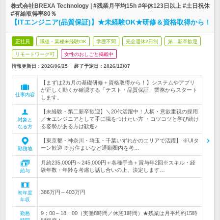
株式会社BREXA Technology | #残業月平均15h #年休123日以上 #土日祝休
#有給取得率80％
【ITエンジニア(品質保証)】★未経験OK★研修＆資格取得から！
正社員
職種・業種未経験OK
学歴不問
完全週休2日制
第二新卒歓迎
リモートワーク可
女性のおしごと掲載中
情報更新日：2026/06/25
終了予定日：
2026/12/07
【まずは2カ月の基礎研修＋資格取得から！】システムやアプリ
が正しく動くか確認する「テスト・品質保証」業務からスタート
仕事内容
します。
【未経験・第二新卒歓迎】＼20代活躍中！人柄・意欲重視の採用
／★エンジニアとして手に職をつけたい方 ・コツコツと学び続け
対象と
る姿勢がある方は歓迎♪
なる方
【東京都・神奈川・埼玉・千葉いずれかのエリアで活躍】 ※UIタ
ーン歓迎 ※お住まいなど通勤圏内を考…
勤務地
月給235,000円～245,000円＋各種手当＋賞与年2回※スキル・経
験年数・年齢を考慮し話し合いの上、決定します…
給与
386万円～403万円
初年度
年収
9：00～18：00（実働8時間／休憩1時間）★残業は月平均約15時
勤務