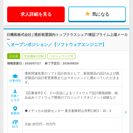
求人詳細を見る
気になる
日機装株式会社 | 透析装置国内トップクラスシェア/東証プライム上場メーカ
ー
＼オープンポジション／【ソフトウェアエンジニア】
正社員
完全週休2日制
リモートワーク可
情報更新日：2026/07/17
終了予定日：
2026/08/20
透析関連装置のソフト設計担当として、新規製品の設計および既
存製品の設計変更業務またはマネジメントに携わっていただきま
仕事内容
す。
【応募条件】C、C++言語によるソフトウェア設計開発経験、組
対象と
み込みソフトウェア開発のプロジェクトマネジメント経験など
なる方
◆メディカル技術センター 東京都東村山市野口町2－16－3
勤務地
月給:20万円～70万円
給与