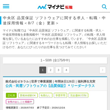
中央区 品質保証 ソフトウェアに関する求人・転職・中
途採用情報＜8/7（金）更新＞
マイナビ転職では「中央区 品質保証 ソフトウェア」に関連する転職・求人・
中途採用情報を多数掲載中!「中央区 品質保証 ソフトウェア」の転職・求人情
報を探しているあなたにおすすめのお仕事を掲載しています。「中央区 品質保
証 ソフトウェア」に関連するキーワードからも転職・求人情報をお探しいただ
けるので、あなたにぴったりのお仕事を見つけてみてください!
1～50件 (全175件中)
1
2
3
4
株式会社ゼネラル | 世界で事業展開｜年間休日126日｜福利厚生充実
公共・民需ソフトウェアの【品質保証】＊リーダークラス
正社員
業種未経験OK
転勤なし
学歴不問
完全週休2日制
女性のおしごと掲載中
情報更新日：2026/07/03
終了予定日：
2026/12/24