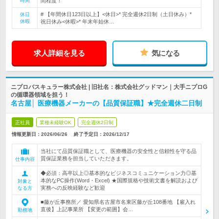
時間
間程度！
# 【年間休日123日以上】<休日>* 完全週休2日制（土日休み）*
休日
休暇
祝日休み<休暇>* 年末年始休…
求人詳細を見る
気になる
ニプロバスキュラー株式会社 | 旧社名：株式会社グッドマン｜大手ニプロG
の循環器領域を担う！
名古屋│ 医療機器メーカーの【品質保証職】★完全週休二日制
正社員
業種未経験OK
完全週休2日制
情報更新日：2026/06/26
終了予定日：
2026/12/17
当社にて品質保証職として、医療機器の安全性と信頼性を守る品
質保証業務を担当していただきます。
仕事内容
◆必須：高卒以上◎基本的なビジネスコミュニケーション力◎基
本的なPC操作(Word・Excel) ★国際規格や技術文書を解読および
対象と
実務への反映経験など歓迎
なる方
■藤が丘事務所／ 愛知県名古屋市名東区藤が丘108番地 【雇入れ
直後】上記事業所 【変更の範囲】会…
勤務地