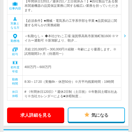
【年間休日120日／週休2日／土日祝休み！】■自社製品である製
本関連機器の品質保証業務に関する幅広い業務を担っていただき
仕事内容
ます。
【必須条件】■機械・電気系の工学系学部を卒業 ■品質保証に関
対象と
連する何らかの実務経験
なる方
＜転勤なし＞ ◆本社びわこ工場 滋賀県高島市新旭町旭1600 ※マ
イカー通勤可 ※新旭駅より、朝夕…
勤務地
月給:220,000円～300,000円※経験・年齢により優遇します。※
試用期間3ヶ月（待遇同一）
給与
400万円～600万円
初年度
年収
勤務
8:30～17:20（実働8h・休憩50分）※月平均残業時間：19時間
時間
# 《年間休日120日》* 週休2日制（土日祝）※年数回土曜出社あ
休日
休暇
り※当社カレンダーによる■休暇制度…
求人詳細を見る
気になる