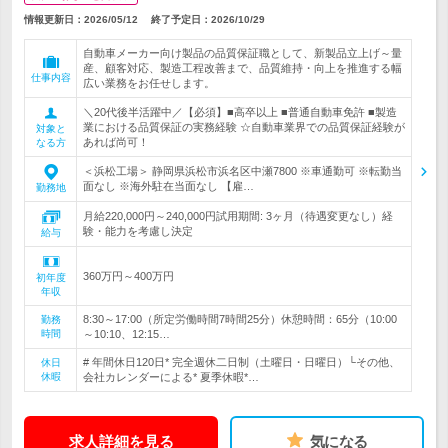
情報更新日：2026/05/12
終了予定日：
2026/10/29
自動車メーカー向け製品の品質保証職として、新製品立上げ～量
産、顧客対応、製造工程改善まで、品質維持・向上を推進する幅
仕事内容
広い業務をお任せします。
＼20代後半活躍中／【必須】■高卒以上 ■普通自動車免許 ■製造
業における品質保証の実務経験 ☆自動車業界での品質保証経験が
対象と
あれば尚可！
なる方
＜浜松工場＞ 静岡県浜松市浜名区中瀬7800 ※車通勤可 ※転勤当
面なし ※海外駐在当面なし 【雇…
勤務地
月給220,000円～240,000円試用期間: 3ヶ月（待遇変更なし）経
験・能力を考慮し決定
給与
360万円～400万円
初年度
年収
8:30～17:00（所定労働時間7時間25分）休憩時間：65分（10:00
勤務
時間
～10:10、12:15…
# 年間休日120日* 完全週休二日制（土曜日・日曜日）└その他、
休日
休暇
会社カレンダーによる* 夏季休暇*…
求人詳細を見る
気になる