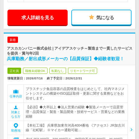
求人詳細を見る
気になる
新着
アスカカンパニー株式会社 | アイデアスケッチ～製造まで一貫したサービス
を提供・賞与年2回
兵庫勤務／射出成形メーカーの【品質保証】◆経験者歓迎！
正社員
職種未経験OK
転勤なし
リモートワーク可
情報更新日：2026/07/16
終了予定日：
2026/12/31
プラスチック食品容器の品質検査をはじめとして、社内マネジメ
ントシステムの構築やISO認証取得・更新に関する業務などをお
仕事内容
任せします。
【必須】◆大卒以上 ◆法人営業の経験 ◆製造メーカーで品質管
理・品質保証・製造・製品開発・技術サービス・営業などの業務
対象と
経験
なる方
【本社工場】 兵庫県加東市河高4004番地 《アクセス》JR加古川
線「社町駅」 ※マイカー通勤可能…
勤務地