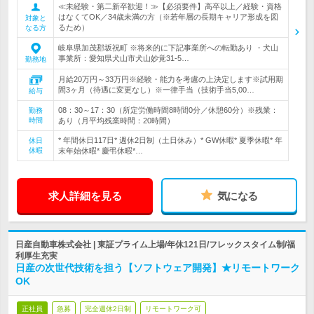
≪未経験・第二新卒歓迎！≫【必須要件】高卒以上／経験・資格
はなくてOK／34歳未満の方（※若年層の長期キャリア形成を図
対象と
るため）
なる方
岐阜県加茂郡坂祝町 ※将来的に下記事業所への転勤あり ・犬山
事業所：愛知県犬山市犬山妙覚31-5…
勤務地
月給20万円～33万円※経験・能力を考慮の上決定します※試用期
間3ヶ月（待遇に変更なし）※一律手当（技術手当5,00…
給与
08：30～17：30（所定労働時間8時間0分／休憩60分）※残業：
勤務
時間
あり（月平均残業時間：20時間）
* 年間休日117日* 週休2日制（土日休み）* GW休暇* 夏季休暇* 年
休日
休暇
末年始休暇* 慶弔休暇*…
求人詳細を見る
気になる
日産自動車株式会社 | 東証プライム上場/年休121日/フレックスタイム制/福
利厚生充実
日産の次世代技術を担う【ソフトウェア開発】★リモートワーク
OK
正社員
急募
完全週休2日制
リモートワーク可