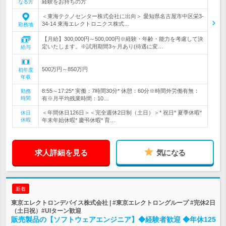
経験をお持ちの方
なる方
＜東海テクノセンター株式会社に出向＞ 愛知県名古屋市中区栄3-
34-14 東海エレクトロニクス株式…
勤務地
【月給】300,000円～500,000円※経験・年齢・能力を考慮して決
定いたします。※試用期間3ヶ月あり(待遇に変…
給与
500万円～850万円
初年度
年収
8:55～17:25* 実働：7時間30分* 休憩：60分※時間外労働有無：
勤務
時間
有※月平均残業時間：10…
＜年間休日126日＞＜完全週休2日制（土日）＞* 祝日* 夏季休暇*
休日
休暇
年末年始休暇* 慶弔休暇* 育…
求人詳細を見る
気になる
新着
東京エレクトロンデバイス株式会社 | #東京エレクトロングループ #完休2日
（土日祝）#UIターン歓迎
販売製品の【ソフトウェアエンジニア】◆経験者歓迎 ◆年休125