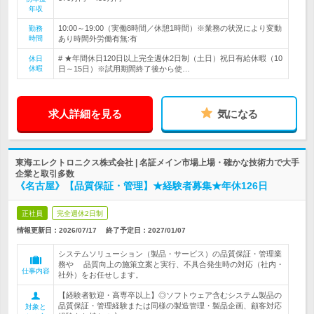
年収
10:00～19:00（実働8時間／休憩1時間）※業務の状況により変動
勤務
時間
あり時間外労働有無:有
# ★年間休日120日以上完全週休2日制（土日）祝日有給休暇（10
休日
休暇
日～15日）※試用期間終了後から使…
求人詳細を見る
気になる
東海エレクトロニクス株式会社 | 名証メイン市場上場・確かな技術力で大手
企業と取引多数
《名古屋》【品質保証・管理】★経験者募集★年休126日
正社員
完全週休2日制
情報更新日：2026/07/17
終了予定日：
2027/01/07
システムソリューション（製品・サービス）の品質保証・管理業
務や 品質向上の施策立案と実行、不具合発生時の対応（社内・
仕事内容
社外）をお任せします。
【経験者歓迎・高専卒以上】◎ソフトウェア含むシステム製品の
品質保証・管理経験または同様の製造管理・製品企画、顧客対応
対象と