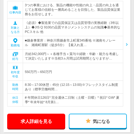
3つの事業における、製品の機能や性能の向上・品質の向上を通
じてお客様の信頼を一層高めることを目指した、製品品質保証業
仕事内容
務をお任せします。
《必須》◆製造業での品質保証又は品質管理の実務経験（3年以
上）◆JIS Q 9100の品質マネジメントシステムの知識◆基本的な
対象と
PCスキル 他
なる方
■鎌倉事業所：神奈川県鎌倉市上町屋345番地 ※湘南モノレー
ル 湘南町屋駅（徒歩5分） 【雇入れ直…
勤務地
月給342,000円～＋各種手当＋賞与※経験・年齢・能力を考慮し
て決定いたします※当初3ヵ月間は試用期間となりますが…
給与
550万円～650万円
初年度
年収
8:30～17:00休憩：45分 (12:15～13:00)※フレックスタイム制度
勤務
時間
あり（標準労働時間…
# 年間休日126日* 完全週休二日制（土曜・日曜）* 祝日* GW* 夏
休日
休暇
季* 年末年始* 8月第1…
求人詳細を見る
気になる