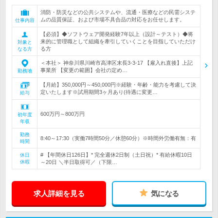
消防・防災などの公共システムや、流通・医療などの民需システ
ムの品質保証、および市場不具合品の対応をお任せします。
仕事内容
【必須】◆ソフトウェア開発経験7年以上（設計～テスト）◆将
来的に管理職として組織を牽引していくことを目指していただけ
対象と
る方
なる方
＜本社＞ 神奈川県川崎市高津区末長3-3-17 【雇入れ直後】上記
事業所 【変更の範囲】会社の定め…
勤務地
【月給】350,000円～450,000円※経験・年齢・能力を考慮して決
定いたします※試用期間3ヶ月あり(待遇に変更…
給与
600万円～800万円
初年度
年収
勤務
8:40～17:30（実働7時間50分／休憩60分）※時間外労働有無：有
時間
# 【年間休日126日】* 完全週休2日制（土日祝）* 有給休暇10日
休日
休暇
～20日 ＼半日取得可／（下限…
求人詳細を見る
気になる