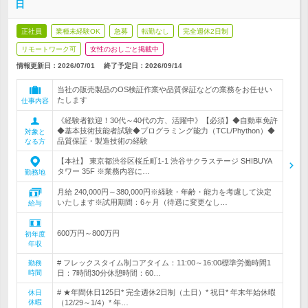
日
正社員
業種未経験OK
急募
転勤なし
完全週休2日制
リモートワーク可
女性のおしごと掲載中
情報更新日：2026/07/01
終了予定日：
2026/09/14
当社の販売製品のOS検証作業や品質保証などの業務をお任せい
たします
仕事内容
《経験者歓迎！30代～40代の方、活躍中》【必須】◆自動車免許
◆基本技術技能者試験◆プログラミング能力（TCL/Phython）◆
対象と
品質保証・製造技術の経験
なる方
【本社】 東京都渋谷区桜丘町1-1 渋谷サクラステージ SHIBUYA
タワー 35F ※業務内容に…
勤務地
月給 240,000円～380,000円※経験・年齢・能力を考慮して決定
いたします※試用期間：6ヶ月（待遇に変更なし…
給与
600万円～800万円
初年度
年収
# フレックスタイム制コアタイム：11:00～16:00標準労働時間1
勤務
時間
日：7時間30分休憩時間：60…
# ★年間休日125日* 完全週休2日制（土日）* 祝日* 年末年始休暇
休日
休暇
（12/29～1/4）* 年…