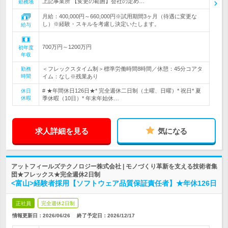
上記事業所 【変更の範囲】会社の定め…
勤務地
月給：400,000円～660,000円※試用期間3ヶ月（待遇に変更な
し）※経験・スキルを考慮し決定いたします。
給与
700万円～1200万円
初年度
年収
＜フレックスタイム制＞標準労働時間8時間／休憩：45分コアタ
勤務
時間
イム：なし※残業あり
# ★年間休日126日★* 完全週休二日制（土曜、日曜）* 祝日* 夏
休日
休暇
季休暇（10日）* 年末年始休…
求人詳細を見る
気になる
アットフィールズテクノロジー株式会社 | モノづくり革新を支える技術者集
団★フレックス★完全週休2日制
<富山>経験者採用【ソフトウェア品質保証責任者】★年休126日
正社員
完全週休2日制
情報更新日：2026/06/26
終了予定日：
2026/12/17