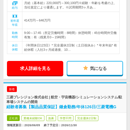
月給（基本給）220,000円～300,100円※経験・年齢を考慮の上、
当社規定により優遇します。※試用期間3ヶ月あ…
給与
414万円～646万円
初年度
年収
9:00～17:45（所定労働時間：8時間）休憩時間：45分時間外労働
勤務
時間
有無：有（残業月0～15時間）
《年間休日123日》* 完全週休2日制（土日祝休み）* 年末年始* 有
休日
休暇
給休暇（入社3ヶ月経過後、10…
求人詳細を見る
気になる
新着
三菱プレシジョン株式会社 | 航空・宇宙機器/シミュレーションシステム/駐
車場システムの開発
経験者募集【製品品質保証】鎌倉勤務/年休126日/三菱電機G
正社員
業種未経験OK
急募
学歴不問
完全週休2日制
情報更新日：2026/06/09
終了予定日：
2026/11/30