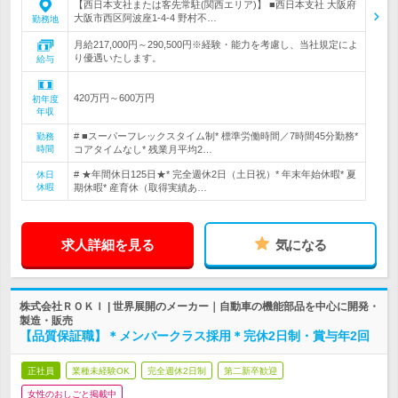
【西日本支社または客先常駐(関西エリア)】 ■西日本支社 大阪府
大阪市西区阿波座1-4-4 野村不…
勤務地
月給217,000円～290,500円※経験・能力を考慮し、当社規定によ
り優遇いたします。
給与
420万円～600万円
初年度
年収
# ■スーパーフレックスタイム制* 標準労働時間／7時間45分勤務*
勤務
時間
コアタイムなし* 残業月平均2…
# ★年間休日125日★* 完全週休2日（土日祝）* 年末年始休暇* 夏
休日
休暇
期休暇* 産育休（取得実績あ…
求人詳細を見る
気になる
株式会社ＲＯＫＩ | 世界展開のメーカー｜自動車の機能部品を中心に開発・
製造・販売
【品質保証職】＊メンバークラス採用＊完休2日制・賞与年2回
正社員
業種未経験OK
完全週休2日制
第二新卒歓迎
女性のおしごと掲載中