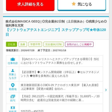
求人詳細を見る
気になる
株式会社IMAGICA GEEQ | ◎完全週休2日制（土日祝休み）◎残業少なめ◎
福利厚生充実
【ソフトウェアテストエンジニア】ステップアップ可★年休120
日
正社員
急募
学歴不問
完全週休2日制
女性のおしごと掲載中
情報更新日：2026/07/28
終了予定日：
2027/01/18
【QAのスペシャリストへとステップアップできる環境◎】当社
におけるソフトウェアテスト業務をお任せします。
仕事内容
【必須要件】◆システム開発経験（1年以上）◆セルフマネジメ
対象と
ント力 ◆物事を多角的に捉えられる力
なる方
東京都新宿区新小川町6-29 アクロポリス東京2F 【雇入れ直後】
上記事業所 【変更の範囲】会社の…
勤務地
【月給】260,212円～※固定残業代（等級手当）31,600円～／20
時間分含む 超過分は別途支給※能力や経験に基…
給与
370万円～450万円
初年度