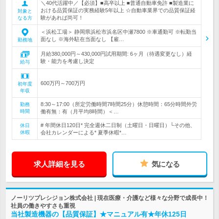
＼40代活躍中／【必須】■高卒以上 ■普通自動車免許 ■製造業に
おける品質保証の実務経験5年以上 ☆自動車業界での品質保証経
対象と
験があれば尚可！
なる方
＜浜松工場＞ 静岡県浜松市浜名区中瀬7800 ※車通勤可 ※転勤当
面なし ※海外駐在当面なし 【雇…
勤務地
月給380,000円～430,000円試用期間: 6ヶ月（待遇変更なし）経
験・能力を考慮し決定
給与
600万円～700万円
初年度
年収
8:30～17:00（所定労働時間7時間25分）休憩時間：65分時間外労
勤務
時間
働有無：有（月平均8時間）＜…
# 年間休日120日* 完全週休二日制（土曜日・日曜日）└その他、
休日
休暇
会社カレンダーによる* 夏季休暇*…
求人詳細を見る
気になる
ノーリツプレシジョン株式会社 | 現在医療・介護など様々な分野で成長中！
社員の働きやすさも重視
当社製造機器の【品質保証】★マニュアル有★年休125日