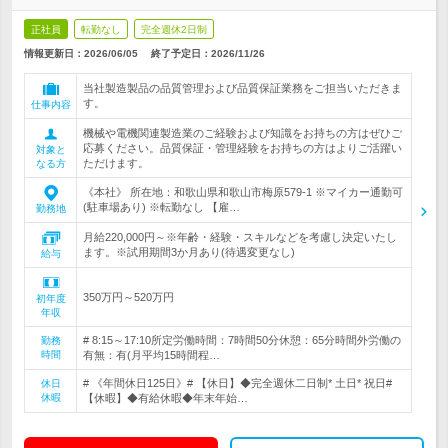
正社員
転勤なし
完全週休2日制
情報更新日：2026/06/05
終了予定日：
2026/11/26
当社製造製品の品質管理および品質保証業務をご担当いただきま
す。
仕事内容
機械や電機関連製造業のご経験および知識をお持ちの方はぜひご
応募ください。品質保証・管理経験をお持ちの方はよりご活躍い
対象と
ただけます。
なる方
《本社》 所在地：和歌山県和歌山市梅原579-1 ※マイカー通勤可
(駐車場あり) ※転勤なし 【雇…
勤務地
月給220,000円～※年齢・経験・スキルなどを考慮し決定いたし
ます。※試用期間3か月あり(待遇変更なし)
給与
350万円～520万円
初年度
年収
# 8:15～17:10所定労働時間：7時間50分休憩：65分時間外労働の
勤務
時間
有無：有(月平均15時間程…
# 《年間休日125日》# 【休日】◆完全週休二日制* 土日* 祝日#
休日
休暇
【休暇】◆有給休暇◆年末年始…