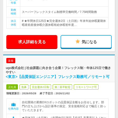
年収
勤務
スーパーフレックスタイム制標準労働時間／7.75時間勤務
時間
# ★年間休日125日★完全週休2日（土日祝）年末年始休暇夏期休
休日
休暇
暇産前産後休暇介護休暇有給休暇初年度…
求人詳細を見る
気になる
新着
ugo株式会社 | 社会課題に向き合う企業！フレックス制・年休125日で働き
やすい
<東京>【品質保証エンジニア】フレックス勤務可／リモート可
正社員
急募
完全週休2日制
第二新卒歓迎
リモートワーク可
情報更新日：2026/05/28
終了予定日：
2026/11/02
自社開発の業務DXロボットの品質保証全般をお任せします。部
門の立ち上げから設計基準の策定、安全規格対応まで幅広く担っ
仕事内容
ていただきます。
★完休2日（土日祝）／年間休日125日【必須】高専卒以上／セッ