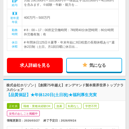
月給 250,000円～320,000円※一律固定手当20,000円～40,000円
を含みます。※経験・年齢・能力を…
給与
400万円～500万円
初年度
年収
# 8：00～17：00所定労働時間：7時間40分休憩時間：80分時間
勤務
時間
外労働有無：有
# 年間休日125日※夏季・年末年始に8日程度の長期休暇あり* 週
休日
休暇
休2日制（土日。月1回日曜に休日出…
求人詳細を見る
気になる
株式会社ホリゾン | 【創業75年越え】オンデマンド製本業界世界トップクラ
スのシェア
【品質保証】★年休120日(土日祝)★福利厚生充実
正社員
職種・業種未経験OK
急募
転勤なし
学歴不問
女性のおしごと掲載中
情報更新日：2026/03/27
終了予定日：
2026/09/24