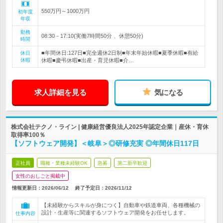
550万円～1000万円
初年度
年収
勤務
08:30－17:10(実働7時間50分 、休憩50分)
時間
■年間休日:127日■完全週休2日制■年末年始休暇■夏季休暇■有給
休日
休暇
休暇■慶弔休暇■出産・育児休暇■介…
求人詳細を見る
気になる
株式会社テクノ・ライン | 健康経営優良法人2025年認定企業｜産休・育休
取得率100％
【ソフトウェア開発】＜岐阜＞◎研修充実 ◎年間休日117日
正社員
職種・業種未経験OK
急募
第二新卒歓迎
女性のおしごと掲載中
情報更新日：2026/06/12
終了予定日：
2026/11/12
【未経験からスキルが身につく】自動車や鉄道車両、各種機械の
設計・生産等に関連するソフトウェア開発をお任せします。
仕事内容