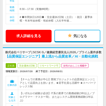
年収
勤務
8:30～17:30（実働8時間）
時間
# ◆年間休日120日◆・完全週休2日制（土日）・祝日・夏季休
休日
休暇
暇・年末年始休暇・有給休暇（入社半年後…
求人詳細を見る
気になる
株式会社ベリサーブ | SCSK G／健康経営優良法人2026／プライム案件多数
【品質保証エンジニア】最上流から品質改革／AI・自動化挑戦
正社員
完全週休2日制
リモートワーク可
女性のおしごと掲載中
情報更新日：2026/07/28
終了予定日：
2026/08/31
【チームでの業務が中心】開発プロジェクトの品質保証エンジニ
アとして品質向上を担います。★若手社員も活躍中 ★スーパーフ
仕事内容
レックス制
【いずれかの経験が必須】IT系の業界での勤務経験(3年以上／プ
ログラマー・テスター等)、またはシステム開発業務経験(1年以
対象と
上)
なる方