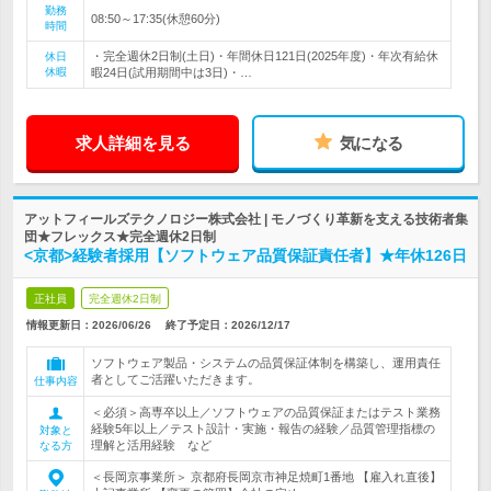
勤務
08:50～17:35(休憩60分)
時間
・完全週休2日制(土日)・年間休日121日(2025年度)・年次有給休
休日
休暇
暇24日(試用期間中は3日)・…
求人詳細を見る
気になる
アットフィールズテクノロジー株式会社 | モノづくり革新を支える技術者集
団★フレックス★完全週休2日制
<京都>経験者採用【ソフトウェア品質保証責任者】★年休126日
正社員
完全週休2日制
情報更新日：2026/06/26
終了予定日：
2026/12/17
ソフトウェア製品・システムの品質保証体制を構築し、運用責任
者としてご活躍いただきます。
仕事内容
＜必須＞高専卒以上／ソフトウェアの品質保証またはテスト業務
経験5年以上／テスト設計・実施・報告の経験／品質管理指標の
対象と
理解と活用経験 など
なる方
＜長岡京事業所＞ 京都府長岡京市神足焼町1番地 【雇入れ直後】