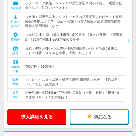
ソフトウェア製品・システムの品質保証体制を構築し、運用責任
者としてご活躍いただきます。
仕事内容
＜必須＞高専卒以上／ソフトウェアの品質保証またはテスト業務
経験5年以上／テスト設計・実施・報告の経験／品質管理指標の
対象と
理解と活用経験 など
なる方
＜本社魚津＞ 富山県魚津市東山800番地 【雇入れ直後】上記事業
所 【変更の範囲】会社の定める各事…
勤務地
月給：400,000円～660,000円※試用期間3ヶ月（待遇に変更な
し）※経験・スキルを考慮し決定いたします。
給与
700万円～1200万円
初年度
年収
＜フレックスタイム制＞標準労働時間8時間／休憩：45分コアタ
勤務
時間
イム：なし※残業あり
# ★年間休日126日★* 完全週休二日制（土曜、日曜）* 祝日* 夏
休日
休暇
季休暇（10日）* 年末年始休…
求人詳細を見る
気になる