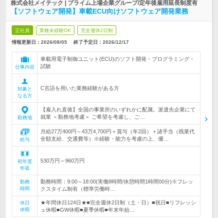
株式会社メイテック | プライム上場企業グループ/定年後雇用延長制度有
【ソフトウェア開発】車載ECU向けソフトウェア開発業務
正社員
業種未経験OK
完全週休2日制
情報更新日：2026/08/05
終了予定日：
2026/12/17
車載用電子制御ユニット(ECU)のソフト開発・プログラミング・
試験
仕事内容
C言語を用いた業務経験がある方
対象と
なる方
【雇入れ直後】全国の事業所のいずれかに配属。派遣先企業にて
就業 ＜勤務地考慮＞ ご希望を考慮し、ご…
勤務地
月給27万400円～43万4,700円＋賞与（年2回）＋諸手当（残業代
全額支給、交通費等）※経験・能力を考慮の上、優…
給与
530万円～960万円
初年度
年収
勤務時間：9:00～18:00(実働8時間/休憩時間1時間00分)※フレッ
勤務
時間
クスタイム制有（標準労働時…
★年間休日124日★■完全週休2日制（土・日）■祝日■リフレッシ
休日
休暇
ュ休暇■GW休暇■夏季休暇■年末年始…