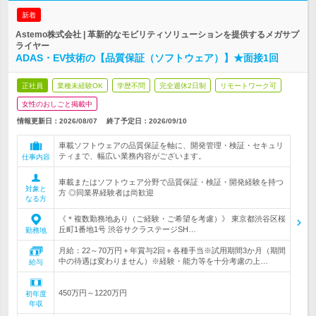
新着
Astemo株式会社 | 革新的なモビリティソリューションを提供するメガサプ
ライヤー
ADAS・EV技術の【品質保証（ソフトウェア）】★面接1回
正社員
業種未経験OK
学歴不問
完全週休2日制
リモートワーク可
女性のおしごと掲載中
情報更新日：2026/08/07
終了予定日：
2026/09/10
車載ソフトウェアの品質保証を軸に、開発管理・検証・セキュリ
ティまで、幅広い業務内容がございます。
仕事内容
車載またはソフトウェア分野で品質保証・検証・開発経験を持つ
対象と
方 ◎同業界経験者は尚歓迎
なる方
《＊複数勤務地あり（ご経験・ご希望を考慮）》 東京都渋谷区桜
丘町1番地1号 渋谷サクラステージSH…
勤務地
月給：22～70万円＋年賞与2回＋各種手当※試用期間3か月（期間
中の待遇は変わりません）※経験・能力等を十分考慮の上…
給与
450万円～1220万円
初年度
年収