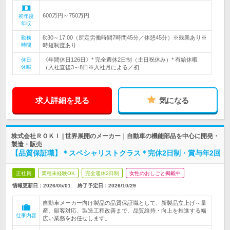
600万円～750万円
初年度
年収
8:30～17:00（所定労働時間7時間45分／休憩45分）※残業あり※
勤務
時間
時短制度あり
《年間休日126日》* 完全週休2日制（土日祝休み）* 有給休暇
休日
休暇
（入社直後3～8日※入社月による／初…
求人詳細を見る
気になる
株式会社ＲＯＫＩ | 世界展開のメーカー｜自動車の機能部品を中心に開発・
製造・販売
【品質保証職】＊スペシャリストクラス＊完休2日制・賞与年2回
正社員
業種未経験OK
完全週休2日制
女性のおしごと掲載中
情報更新日：2026/05/01
終了予定日：
2026/10/29
自動車メーカー向け製品の品質保証職として、新製品立上げ～量
産、顧客対応、製造工程改善まで、品質維持・向上を推進する幅
仕事内容
広い業務をお任せします。