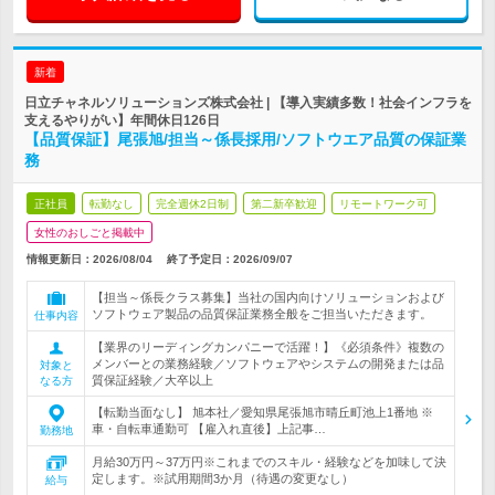
新着
日立チャネルソリューションズ株式会社 | 【導入実績多数！社会インフラを
支えるやりがい】年間休日126日
【品質保証】尾張旭/担当～係長採用/ソフトウエア品質の保証業
務
正社員
転勤なし
完全週休2日制
第二新卒歓迎
リモートワーク可
女性のおしごと掲載中
情報更新日：2026/08/04
終了予定日：
2026/09/07
【担当～係長クラス募集】当社の国内向けソリューションおよび
ソフトウェア製品の品質保証業務全般をご担当いただきます。
仕事内容
【業界のリーディングカンパニーで活躍！】《必須条件》複数の
メンバーとの業務経験／ソフトウェアやシステムの開発または品
対象と
質保証経験／大卒以上
なる方
【転勤当面なし】 旭本社／愛知県尾張旭市晴丘町池上1番地 ※
車・自転車通勤可 【雇入れ直後】上記事…
勤務地
月給30万円～37万円※これまでのスキル・経験などを加味して決
定します。※試用期間3か月（待遇の変更なし）
給与