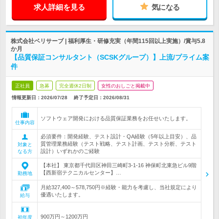
求人詳細を見る
気になる
株式会社ベリサーブ | 福利厚生・研修充実（年間115回以上実施）/賞与5.8
か月
【品質保証コンサルタント（SCSKグループ）】上流/プライム案
件
正社員
急募
完全週休2日制
女性のおしごと掲載中
情報更新日：2026/07/28
終了予定日：
2026/08/31
ソフトウェア開発における品質保証業務をお任せいたします。
仕事内容
必須要件：開発経験、テスト設計・QA経験（5年以上目安）、品
質管理業務経験（テスト戦略、テスト計画、テスト分析、テスト
対象と
設計）いずれかのご経験
なる方
【本社】 東京都千代田区神田三崎町3-1-16 神保町北東急ビル9階
【西新宿テクニカルセンター】…
勤務地
月給327,400～578,750円※経験・能力を考慮し、当社規定により
優遇いたします。
給与
900万円～1200万円
初年度