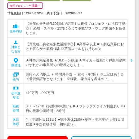
女性のおしごと掲載中
情報更新日：2026/07/24
終了予定日：
2026/08/27
【日産の最先端R&D領域で活躍！大規模プロジェクトに挑戦可能
◎】 経験・スキル・志向に応じて車載ソフトウェア開発をお任せ
仕事内容
します。
【異業種出身者も多数活躍中◎】■高専卒以上 ■IT/製造業界にお
対象と
ける何らかの業務経験 ◎英語スキルをお持ちの方
なる方
★神奈川限定募集 ★UIターン歓迎 ★マイカー通勤OK 神奈川県内
いずれかの事業所での勤務となりま…
勤務地
月給25万円以上 ＋ 時間外手当 ＋ 賞与（年2回）※上記はあくま
で最低保証給となります。※経験、能力等を考慮の上、…
給与
419万円～900万円
初年度
年収
8:30～17:30（実働8h/休憩1h）# ★フレックスタイム制度あり※1
勤務
時間
日の標準労働時間：8時間…
# 【年間休日121日】■完全週休2日制■夏季・年末年始：各9日間
休日
休暇
程度 ■年次有給休暇：初年度17…