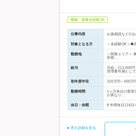
職種・業種未経験OK
仕事内容
お薬相談などのお
対象となる方
＜未経験OK＞◆
勤務地
＜関東エリア＞ 
井県…
給与
月給：213,4
管理要件満たして
初年度年収
320万円～600万
勤務時間
1ヶ月単位の変形
が異なり…
休日・休暇
# 年間休日118日
求人詳細を見る