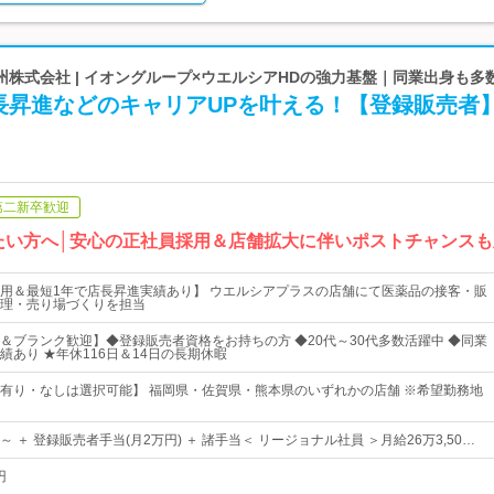
株式会社 | イオングループ×ウエルシアHDの強力基盤｜同業出身も多
長昇進などのキャリアUPを叶える！【登録販売者
第二新卒歓迎
たい方へ│安心の正社員採用＆店舗拡大に伴いポストチャンス
用＆最短1年で店長昇進実績あり】 ウエルシアプラスの店舗にて医薬品の接客・販
理・売り場づくりを担当
＆ブランク歓迎】◆登録販売者資格をお持ちの方 ◆20代～30代多数活躍中 ◆同業
績あり ★年休116日＆14日の長期休暇
有り・なしは選択可能】 福岡県・佐賀県・熊本県のいずれかの店舗 ※希望勤務地
円 ～ ＋ 登録販売者手当(月2万円) ＋ 諸手当＜ リージョナル社員 ＞月給26万3,50…
円