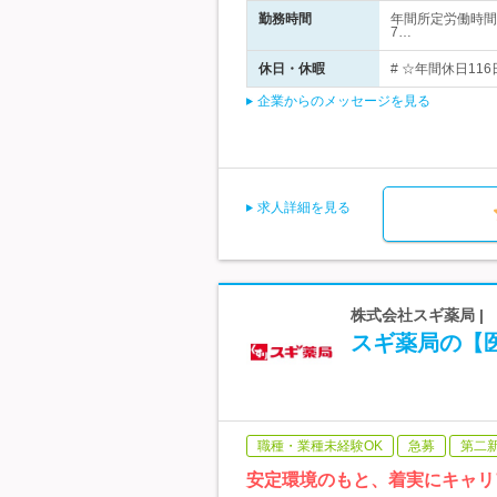
勤務時間
年間所定労働時間
7…
休日・休暇
# ☆年間休日11
企業からのメッセージを見る
求人詳細を見る
株式会社スギ薬局 
スギ薬局の【医
職種・業種未経験OK
急募
第二
安定環境のもと、着実にキャリ