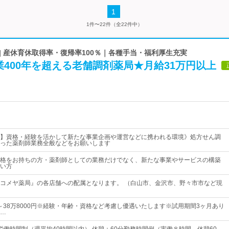
1
1件〜22件（全22件中）
| 産休育休取得率・復帰率100％｜各種手当・福利厚生充実
400年を超える老舗調剤薬局★月給31万円以上
】資格・経験を活かして新たな事業企画や運営などに携われる環境》処方せん調
った薬剤師業務全般などをお願いします
格をお持ちの方・薬剤師としての業務だけでなく、新たな事業やサービスの構築
い方
コメヤ薬局』の各店舗への配属となります。 （白山市、金沢市、野々市市など現
3円～38万8000円※経験・年齢・資格など考慮し優遇いたします※試用期間3ヶ月あり
…