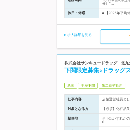
勤務時間
1ヶ月単位の変形
分）*…
休日・休暇
# 【2025年平均
求人詳細を見る
株式会社サンキュードラッグ | 
下関限定募集♪ドラッグス
急募
学歴不問
第二新卒歓迎
仕事内容
店舗運営社員とし
対象となる方
【必須】化粧品又
勤務地
※下記いずれかの
山…