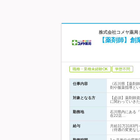
株式会社コメヤ薬局 
【薬剤師】創業
職種・業種未経験OK
学歴不問
仕事内容
《石川県【薬剤師
剤や服薬指導とい
対象となる方
【必須】薬剤師資
に関わっていきた
勤務地
石川県内にある『
在22店…
給与
月給31万318
（待遇の変更なし