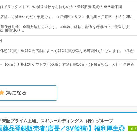
はドラッグストアでの就業経験をお持ちの方・登録販売者資格 ※学歴不問
店舗にて就業いただく予定です。 ＜戸畑区エリア＞ 北九州市戸畑区一枝2-3-35/…
残業代は別途、全額支給しています。※年齢、経験、能力を考慮の上、優遇しま
試用期間あり…
円
00（休憩1時間）※就業先店舗によって就業時間が異なる可能性がございます。＜勤務
日＞【休日】月9休制(シフト制)【休暇】有給休暇10日～(下限日数は、入社半年経過
気になる
| 「東証プライム上場」スギホールディングス（株）グループ
薬品登録販売者(店長／SV候補)】福利厚生◎
正