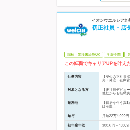
イオンウエルシア九州
初正社員・店
職種・業種未経験OK
学歴不問
この転職でキャリアUPを叶え
仕事内容
【安心の正社員採
売・発注・在庫管
対象となる方
【正社員デビュー
他社からも転職実
勤務地
【転居を伴う異動
は考慮…
給与
月給22万4,000
初年度年収
300万円～430万