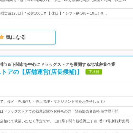
労働時間制（週平均40時間以内） 休憩：60分勤務時間例（実働８時間、休憩60
休暇実績125日】* 公休106日# 【 休日 】* シフト制(月8～10日）#…
気になる
北九州市＆下関市を中心にドラッグストアを展開する地域密着企業
トアの【店舗運営(店長候補)】
正社員
て、接客・売場作り・売上管理・マネジメント等をお任せします♪
はドラッグストアでの就業経験をお持ちの方・登録販売者資格 ※学歴不問
店舗にて就業いただく予定です。 山口県下関市新椋野三丁目1番10号/新椋野薬局