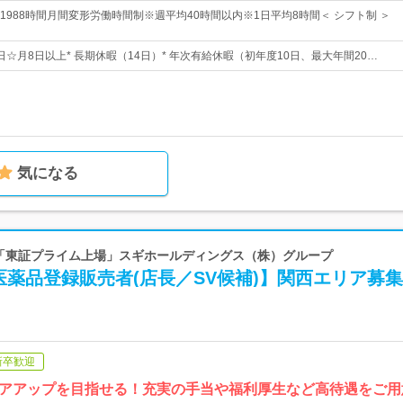
1988時間月間変形労働時間制※週平均40時間以内※1日平均8時間＜ シフト制 ＞
6日☆月8日以上* 長期休暇（14日）* 年次有給休暇（初年度10日、最大年間20…
気になる
| 「東証プライム上場」スギホールディングス（株）グループ
薬品登録販売者(店長／SV候補)】関西エリア募集
新卒歓迎
アアップを目指せる！充実の手当や福利厚生など高待遇をご用