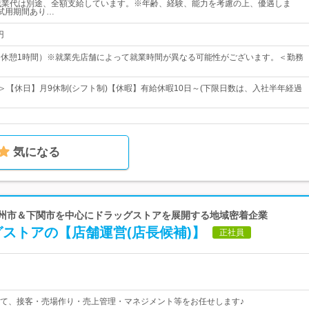
残業代は別途、全額支給しています。※年齢、経験、能力を考慮の上、優遇しま
試用期間あり…
円
00（休憩1時間）※就業先店舗によって就業時間が異なる可能性がございます。＜勤務
日＞【休日】月9休制(シフト制)【休暇】有給休暇10日～(下限日数は、入社半年経過
気になる
北九州市＆下関市を中心にドラッグストアを展開する地域密着企業
ストアの【店舗運営(店長候補)】
正社員
て、接客・売場作り・売上管理・マネジメント等をお任せします♪