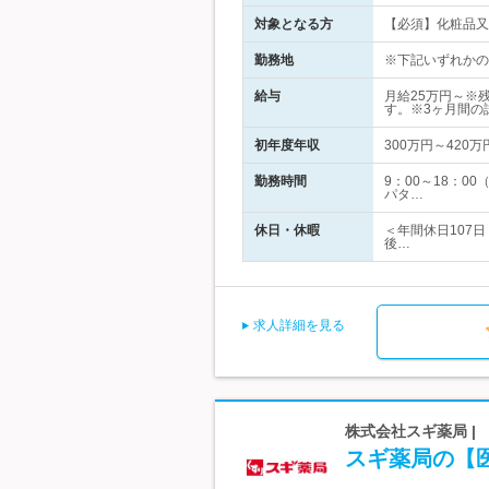
対象となる方
【必須】化粧品又
勤務地
※下記いずれかの
給与
月給25万円～※
す。※3ヶ月間の
初年度年収
300万円～420万
勤務時間
9：00～18：
パタ…
休日・休暇
＜年間休日107
後…
求人詳細を見る
株式会社スギ薬局 
スギ薬局の【医