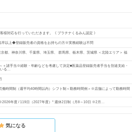
客様対応を行っていただきます。《 プラチナくるみん認定 》
高卒以上◆登録販売者の資格をお持ちの方※実務経験は不問
東京都、神奈川県、千葉県、埼玉県、 群馬県、栃木県、茨城県 ＜北陸エリア＞ 福
00円～＋諸手当※経験・年齢などを考慮して決定■医薬品登録販売者手当を別途支給・
いる…
円
労働時間制（週平均40時間以内）シフト制＜勤務時間例＞※店舗によって勤務時間
※2026年度 / 119日（2027年度）* 週休2日制（月8～10日 ※2月…
気になる