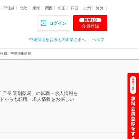
甲信越
北陸
東海
関西
中国
四国
九州
海外
簡単1分
ログイン
会員登録
中途採用をお考えの企業さまへ
ヘルプ
・転職・中途採用情報
＞
 店長 調剤薬局」の転職・求人情報を
ードからも転職・求人情報をお探しい