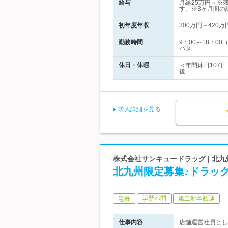
給与
月給25万円～※
す。※3ヶ月間の
初年度年収
300万円～420万
勤務時間
9：00～18：
パタ…
休日・休暇
＜年間休日107
後…
求人詳細を見る
株式会社サンキュードラッグ | 
北九州限定募集♪ドラッグ
急募
学歴不問
第二新卒歓迎
仕事内容
店舗運営社員とし