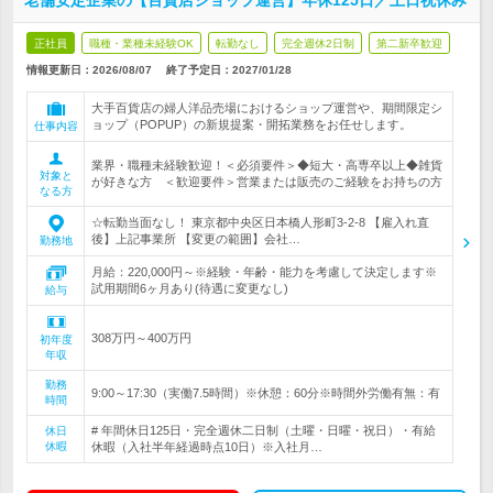
老舗安定企業の【百貨店ショップ運営】年休125日／土日祝休み
正社員
職種・業種未経験OK
転勤なし
完全週休2日制
第二新卒歓迎
情報更新日：2026/08/07
終了予定日：
2027/01/28
大手百貨店の婦人洋品売場におけるショップ運営や、期間限定シ
ョップ（POPUP）の新規提案・開拓業務をお任せします。
仕事内容
業界・職種未経験歓迎！＜必須要件＞◆短大・高専卒以上◆雑貨
対象と
が好きな方 ＜歓迎要件＞営業または販売のご経験をお持ちの方
なる方
☆転勤当面なし！ 東京都中央区日本橋人形町3-2-8 【雇入れ直
後】上記事業所 【変更の範囲】会社…
勤務地
月給：220,000円～※経験・年齢・能力を考慮して決定します※
試用期間6ヶ月あり(待遇に変更なし)
給与
308万円～400万円
初年度
年収
勤務
9:00～17:30（実働7.5時間）※休憩：60分※時間外労働有無：有
時間
# 年間休日125日・完全週休二日制（土曜・日曜・祝日）・有給
休日
休暇
休暇（入社半年経過時点10日）※入社月…