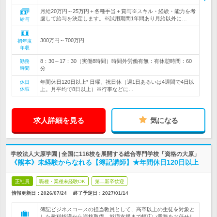
月給20万円～25万円＋各種手当＋賞与※スキル・経験・能力を考
慮して給与を決定します。※試用期間1年間あり月給以外に…
給与
300万円～700万円
初年度
年収
8：30～17：30（実働8時間）時間外労働有無：有休憩時間：60
勤務
時間
分
年間休日120日以上* 日曜、祝日休（週1日あるいは4週間で4日以
休日
休暇
上。月平均で8日以上）※行事などに…
求人詳細を見る
気になる
学校法人大原学園 | 全国に116校を展開する総合専門学校「資格の大原」
《熊本》未経験からなれる【簿記講師】★年間休日120日以上
正社員
職種・業種未経験OK
第二新卒歓迎
情報更新日：2026/07/24
終了予定日：
2027/01/14
簿記ビジネスコースの担当教員として、高卒以上の生徒を対象と
した教科指導から資格取得、就職支援まで幅広い業務をお任せし