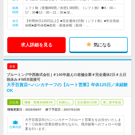
シフト制（実働8時間／休憩1.5時間）《シフト例》◆8：00～
勤務
時間
17：30◆12：00～21：30★深…
【年間休日120日以上】■完全週休2日制（シフト制）■年次有給
休日
休暇
休暇■慶弔休暇■産前・産後休暇（取得・…
求人詳細を見る
気になる
新着
ブルーミング中西株式会社 | ＃140年超えの老舗企業＃完全週休2日＃土日
祝休み＃WEB面接可
大手百貨店へハンカチーフの【ルート営業】年休125日／未経験
OK
正社員
職種・業種未経験OK
転勤なし
完全週休2日制
第二新卒歓迎
情報更新日：2026/08/07
終了予定日：
2027/01/28
大手百貨店向けにハンカチーフのルート営業ををお任せいたしま
す！◎自身の営業目標を持ちながら、既存顧客へのフォローや提
仕事内容
案を行います。