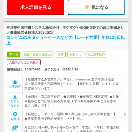
求人詳細を見る
気になる
三洋東中国特機システム株式会社 | ザグザグや両備HD等での施工実績あり
／健康経営優良法人2025認定
コンビニの冷凍ショーケースなどの【ルート営業】年休120日以
上
正社員
職種・業種未経験OK
急募
転勤なし
第二新卒歓迎
女性のおしごと掲載中
情報更新日：2026/06/05
終了予定日：
2026/11/26
【新規飛び込み営業＆ノルマなし】Panasonic製の冷凍冷蔵設
備・厨房機器・空調機器を中心に、【既存のお客様】に対して提
仕事内容
案営業を行います。
【未経験・第二新卒歓迎】◆高卒以上◆要普免(AT限定可) ★営業
や接客などの経験がある方歓迎 ★平均勤続年数15年と定着率の
対象と
高さも魅力です！
なる方
【転勤なし／マイカー通勤OK！岡山市と津山市で同時募集！】
★希望勤務地で確約が基本！ ■本社 岡…
勤務地
月給21万円～40万円+各種手当＋賞与（年2回）※年齢、前職の経
験、能力を考慮の上、決定します。※待遇条件の詳細につ…