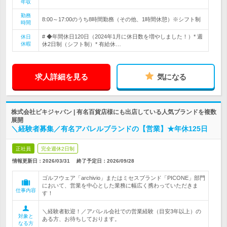
年収
勤務
8:00～17:00のうち8時間勤務（その他、1時間休憩）※シフト制
時間
# ◆年間休日120日（2024年1月に休日数を増やしました！）* 週
休日
休暇
休2日制（シフト制）* 有給休…
求人詳細を見る
気になる
株式会社ビキジャパン | 有名百貨店様にも出店している人気ブランドを複数
展開
＼経験者募集／有名アパレルブランドの【営業】★年休125日
正社員
完全週休2日制
情報更新日：2026/03/31
終了予定日：
2026/09/28
ゴルフウェア「archivio」またはミセスブランド「PICONE」部門
において、営業を中心とした業務に幅広く携わっていただきま
仕事内容
す！
＼経験者歓迎！／アパレル会社での営業経験（目安3年以上）の
対象と
ある方、お待ちしております。
なる方