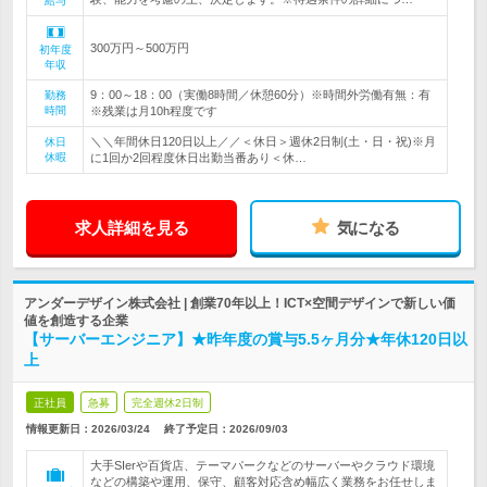
給与
300万円～500万円
初年度
年収
9：00～18：00（実働8時間／休憩60分）※時間外労働有無：有
勤務
時間
※残業は月10h程度です
＼＼年間休日120日以上／／＜休日＞週休2日制(土・日・祝)※月
休日
休暇
に1回か2回程度休日出勤当番あり＜休…
求人詳細を見る
気になる
アンダーデザイン株式会社 | 創業70年以上！ICT×空間デザインで新しい価
値を創造する企業
【サーバーエンジニア】★昨年度の賞与5.5ヶ月分★年休120日以
上
正社員
急募
完全週休2日制
情報更新日：2026/03/24
終了予定日：
2026/09/03
大手SIerや百貨店、テーマパークなどのサーバーやクラウド環境
などの構築や運用、保守、顧客対応含め幅広く業務をお任せしま