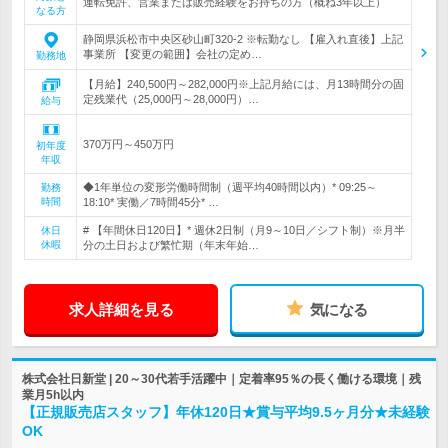
運転免許、営業または販売経験をお持ちの方（概ね3年以上）
なる方
静岡県浜松市中央区砂山町320-2 ※転勤なし 【雇入れ直後】上記
事業所 【変更の範囲】会社の定め…
勤務地
【月給】240,500円～282,000円※上記月給には、月13時間分の固
定残業代（25,000円～28,000円）…
給与
370万円～450万円
初年度
年収
◆1年単位の変形労働時間制（週平均40時間以内）* 09:25～
勤務
時間
18:10* 実働／7時間45分* …
# 【年間休日120日】* 週休2日制（月9～10日／シフト制）※月半
休日
休暇
分の土日および繁忙期（年末年始…
求人詳細を見る
気になる
株式会社日新堂 | 20～30代若手活躍中｜定着率95％の長く働ける環境｜残
業月5h以内
【正規販売店スタッフ】年休120日★賞与平均9.5ヶ月分★未経験
OK