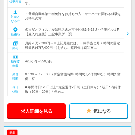
仕事内容
す。
・普通自動車第一種免許をお持ちの方・サーバーに関わる経験を
対象と
お持ちの方
なる方
名古屋オフィス／愛知県名古屋市中区錦1-6-18 J・伊藤ビル１F
【雇入れ直後】上記事業所 【変…
勤務地
月給26万2,200円～※上記月給には、一律手当と月30時間の固定
残業代(4万7,400円～)を含む。超過分は別途支…
給与
420万円～550万円
初年度
年収
8：30 ～ 17：30 （所定労働時間8時間0分／休憩60分）時間外労
勤務
時間
働：有
# 年間休日120日以上* 完全週休2日制（土日休み）* 祝日* 有給休
休日
休暇
暇（10日～20日）* 年末…
求人詳細を見る
気になる
新着