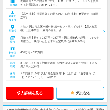
岡山県内外の民間企業に対し、ITサービスソリューションを提案
する営業活動をお任せします。
仕事内容
【高卒以上】営業経験をお持ちの方（3年以上）◆要普免（AT限
対象と
定可）
なる方
本社／ 岡山市北区本町6-36 第一セントラルビル2Ｆ 【雇入れ直
後】上記事業所 【変更の範囲】会…
勤務地
月給（基本給）：23万円～25万円＋固定残業代※経験・スキルを
考慮の上、決定いたします※固定残業代あり34,000円…
給与
400万円～550万円
初年度
年収
8：30～17：30（実働8時間）※休憩60分※時間外労働：有※残
勤務
時間
業月平均20時間
# 年間休日120日以上* 完全週休2日制（土日祝）* 夏季休暇（2
休日
休暇
日）* アニバーサリー休暇* 産…
求人詳細を見る
気になる