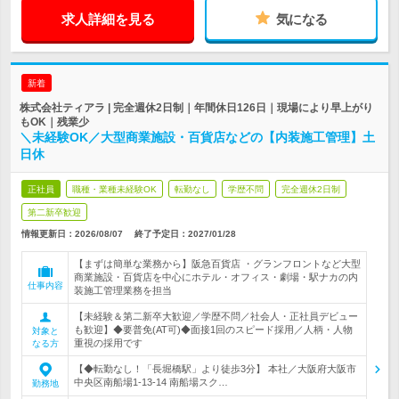
求人詳細を見る
気になる
新着
株式会社ティアラ | 完全週休2日制｜年間休日126日｜現場により早上がり
もOK｜残業少
＼未経験OK／大型商業施設・百貨店などの【内装施工管理】土
日休
正社員
職種・業種未経験OK
転勤なし
学歴不問
完全週休2日制
第二新卒歓迎
情報更新日：2026/08/07
終了予定日：
2027/01/28
【まずは簡単な業務から】阪急百貨店 ・グランフロントなど大型
商業施設・百貨店を中心にホテル・オフィス・劇場・駅ナカの内
仕事内容
装施工管理業務を担当
【未経験＆第二新卒大歓迎／学歴不問／社会人・正社員デビュー
も歓迎】◆要普免(AT可)◆面接1回のスピード採用／人柄・人物
対象と
重視の採用です
なる方
【◆転勤なし！「長堀橋駅」より徒歩3分】 本社／大阪府大阪市
中央区南船場1-13-14 南船場スク…
勤務地