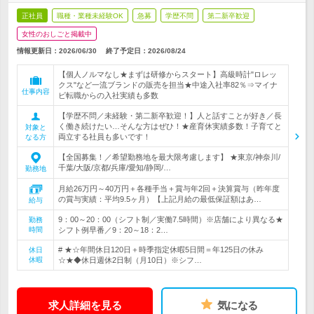
正社員
職種・業種未経験OK
急募
学歴不問
第二新卒歓迎
女性のおしごと掲載中
情報更新日：2026/06/30
終了予定日：
2026/08/24
【個人ノルマなし★まずは研修からスタート】高級時計"ロレッ
クス"など一流ブランドの販売を担当★中途入社率82％⇒マイナ
仕事内容
ビ転職からの入社実績も多数
【学歴不問／未経験・第二新卒歓迎！】人と話すことが好き／長
く働き続けたい…そんな方はぜひ！★産育休実績多数！子育てと
対象と
両立する社員も多いです！
なる方
【全国募集！／希望勤務地を最大限考慮します】 ★東京/神奈川/
千葉/大阪/京都/兵庫/愛知/静岡/…
勤務地
月給26万円～40万円＋各種手当＋賞与年2回＋決算賞与（昨年度
の賞与実績：平均9.5ヶ月）【上記月給の最低保証額はあ…
給与
9：00～20：00（シフト制／実働7.5時間）※店舗により異なる★
勤務
時間
シフト例早番／9：20～18：2…
# ★☆年間休日120日＋時季指定休暇5日間＝年125日の休み
休日
休暇
☆★◆休日週休2日制（月10日）※シフ…
求人詳細を見る
気になる