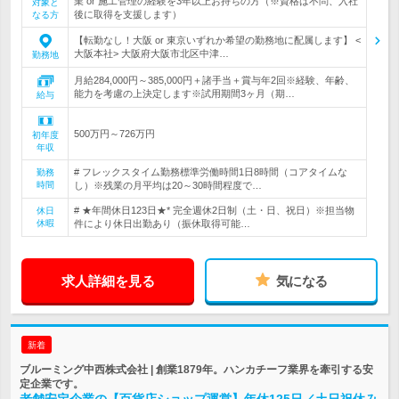
業 or 施工管理の経験を3年以上お持ちの方（※資格は不問、入社
対象と
後に取得を支援します）
なる方
【転勤なし！大阪 or 東京いずれか希望の勤務地に配属します】 <
大阪本社> 大阪府大阪市北区中津…
勤務地
月給284,000円～385,000円＋諸手当＋賞与年2回※経験、年齢、
能力を考慮の上決定します※試用期間3ヶ月（期…
給与
500万円～726万円
初年度
年収
# フレックスタイム勤務標準労働時間1日8時間（コアタイムな
勤務
時間
し）※残業の月平均は20～30時間程度で…
# ★年間休日123日★* 完全週休2日制（土・日、祝日）※担当物
休日
休暇
件により休日出勤あり（振休取得可能…
求人詳細を見る
気になる
新着
ブルーミング中西株式会社 | 創業1879年。ハンカチーフ業界を牽引する安
定企業です。