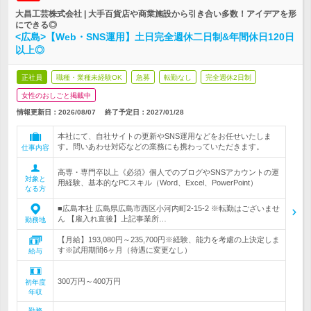
大昌工芸株式会社 | 大手百貨店や商業施設から引き合い多数！アイデアを形
にできる◎
<広島>【Web・SNS運用】土日完全週休二日制&年間休日120日
以上◎
正社員
職種・業種未経験OK
急募
転勤なし
完全週休2日制
女性のおしごと掲載中
情報更新日：2026/08/07
終了予定日：
2027/01/28
本社にて、自社サイトの更新やSNS運用などをお任せいたしま
す。問いあわせ対応などの業務にも携わっていただきます。
仕事内容
高専・専門卒以上《必須》個人でのブログやSNSアカウントの運
対象と
用経験、基本的なPCスキル（Word、Excel、PowerPoint）
なる方
■広島本社 広島県広島市西区小河内町2-15-2 ※転勤はございませ
ん 【雇入れ直後】上記事業所…
勤務地
【月給】193,080円～235,700円※経験、能力を考慮の上決定しま
す※試用期間6ヶ月（待遇に変更なし）
給与
300万円～400万円
初年度
年収
勤務