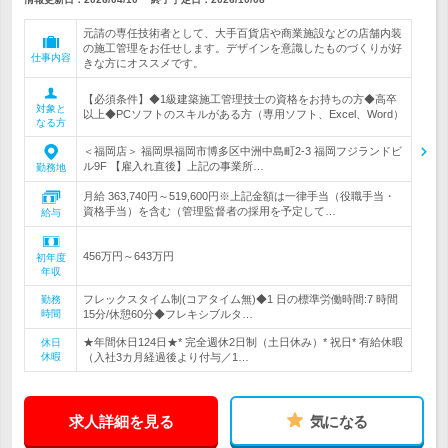
元請の専任技術者として、大手百貨店や商業施設などの店舗内装
の施工管理をお任せします。デザインを意識したものづくりが好
仕事内容
きな方にオススメです。
【必須条件】◆1級建築施工管理技士の資格をお持ちの方◆高卒
対象と
以上◆PCソフトのスキルがある方（専用ソフト、Excel、Word）
なる方
＜福岡店＞ 福岡県福岡市博多区中洲中島町2-3 福岡フジランドビ
ル9F 【雇入れ直後】上記の事業所…
勤務地
月給 363,740円～519,600円※上記金額は一律手当（役職手当・
資格手当）を含む（管理監督者の採用を予定して…
給与
456万円～643万円
初年度
年収
フレックスタイム制(コアタイム無)◆1 日の標準労働時間:7 時間
勤務
時間
15分/休憩60分◆フレキシブルタ…
★年間休日124日★* 完全週休2日制（土日休み）* 祝日* 有給休暇
休日
休暇
（入社3カ月経過後より付与／1…
求人詳細を見る
気になる