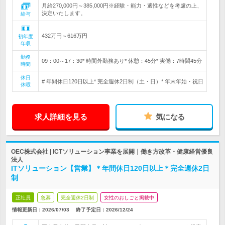
月給270,000円～385,000円※経験・能力・適性などを考慮の上、
決定いたします。
給与
432万円～616万円
初年度
年収
勤務
09：00～17：30* 時間外勤務あり* 休憩：45分* 実働：7時間45分
時間
休日
# 年間休日120日以上* 完全週休2日制（土・日）* 年末年始・祝日
休暇
求人詳細を見る
気になる
OEC株式会社 | ICTソリューション事業を展開｜働き方改革・健康経営優良
法人
ITソリューション【営業】＊年間休日120日以上＊完全週休2日
制
正社員
急募
完全週休2日制
女性のおしごと掲載中
情報更新日：2026/07/03
終了予定日：
2026/12/24