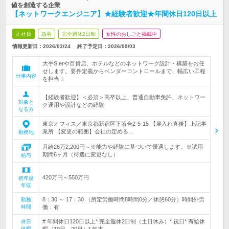
値を創造する企業
【ネットワークエンジニア】★経験者歓迎★年間休日120日以上
正社員
急募
完全週休2日制
女性のおしごと掲載中
情報更新日：2026/03/24
終了予定日：
2026/09/03
大手SIerや百貨店、ホテルなどのネットワーク設計・構築をお任
せします。要件定義からベンダーコントロールまで、幅広い工程
仕事内容
を担当！
【経験者歓迎】＜必須＞高卒以上、普通自動車免許、ネットワー
対象と
ク運用や設計などの経験
なる方
東京オフィス／東京都新宿区下落合2-5-15 【雇入れ直後】上記事
業所 【変更の範囲】会社の定める…
勤務地
月給26万2,200円～※能力や経験に基づいて優遇します。※試用
期間6ヶ月（待遇に変更なし）
給与
420万円～550万円
初年度
年収
8：30 ～ 17：30 （所定労働時間8時間0分／休憩60分）時間外労
勤務
時間
働：有
# 年間休日120日以上* 完全週休2日制（土日休み）* 祝日* 有給休
休日
休暇