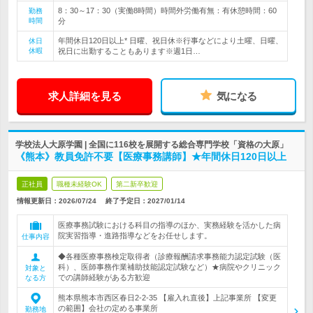
8：30～17：30（実働8時間）時間外労働有無：有休憩時間：60
勤務
時間
分
年間休日120日以上* 日曜、祝日休※行事などにより土曜、日曜、
休日
休暇
祝日に出勤することもあります※週1日…
求人詳細を見る
気になる
学校法人大原学園 | 全国に116校を展開する総合専門学校「資格の大原」
《熊本》教員免許不要【医療事務講師】★年間休日120日以上
正社員
職種未経験OK
第二新卒歓迎
情報更新日：2026/07/24
終了予定日：
2027/01/14
医療事務試験における科目の指導のほか、実務経験を活かした病
院実習指導・進路指導などをお任せします。
仕事内容
◆各種医療事務検定取得者（診療報酬請求事務能力認定試験（医
科）、医師事務作業補助技能認定試験など）★病院やクリニック
対象と
での講師経験がある方歓迎
なる方
熊本県熊本市西区春日2-2-35 【雇入れ直後】上記事業所 【変更
の範囲】会社の定める事業所
勤務地