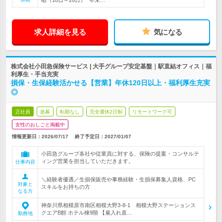
暇（10日～20日）* 年末…
求人詳細を見る
気になる
株式会社小田急保険サービス | 大手グループ安定基盤｜駅直結オフィス｜福
利厚生・手当充実
損保・生保経験活かせる【営業】年休120日以上・福利厚生充実
◎
正社員
急募
転勤なし
完全週休2日制
リモートワーク可
女性のおしごと掲載中
情報更新日：2026/07/17
終了予定日：
2027/01/07
小田急グループ各社や従業員に対する、保険の提案・コンサルテ
ィング営業を担当していただきます。
仕事内容
＼経験者優遇／生損保販売や事務経験・生損保募集人資格、PC
対象と
スキルをお持ちの方
なる方
神奈川県相模原市南区相模大野3-8-1 相模大野ステーションス
クエアB館 ホテル棟9階 【雇入れ直…
勤務地