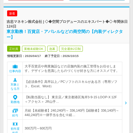
新着
吉忠マネキン株式会社 | ◇◆空間プロデュースのエキスパート◆◇ 年間休日
124日
東京勤務！百貨店・アパレルなどの商空間の【内装ディレクタ
ー】
正社員
業種未経験OK
急募
完全週休2日制
情報更新日：2026/04/17
終了予定日：
2026/10/15
大手百貨店や商業施設などの店舗内装の施工管理をお任せしま
す。デザインを意識したものづくりが好きな方にオススメです。
仕事内容
【必須条件】高卒以上／PCソフトのスキルがある方（専用ソフ
対象と
ト、Excel、Word）
なる方
【転勤当面なし】 東京店／東京都港区海岸3-9-15 LOOP-X 12F
＜アクセス＞ JR山手…
勤務地
月給【未経験者】240,240円～ 336,140円【経験者】336,140円～
440,240円※一律手当を含む※経…
給与
300万円～600万円
初年度
年収