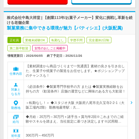
株式会社中島大祥堂 | 【創業113年/お菓子メーカー】変化に挑戦し革新を続
ける老舗企業
製菓業務に集中できる環境が魅力【パティシエ】(大阪配属)
正社員
業種未経験OK
転勤なし
学歴不問
完全週休2日制
第二新卒歓迎
女性のおしごと掲載中
情報更新日：2026/06/05
終了予定日：
2026/11/26
【素材調達から商品づくりまで一気通貫】素材の良さを引き出し
た、生菓子や焼菓子の製造をお任せします。★ポジションアップ
仕事内容
のチャンスも！
《必須条件》◆製菓専門学校卒の方 または ◆製菓実務経験をお
対象と
持ちの方 《歓迎条件》店舗の運営などに興味のある方も大歓迎！
なる方
＜転勤なし！＞ ◆スタジオ大阪 大阪府八尾市北久宝寺2-2-1（大
阪工場内2階） 勤務地最寄駅：久…
勤務地
◆月給：20万円～30万円＋諸手当＋賞与年2回※これまでのご経
験やスキルを踏まえ、当社規定に基づき決定します※試用期…
給与
300万円～450万円
初年度