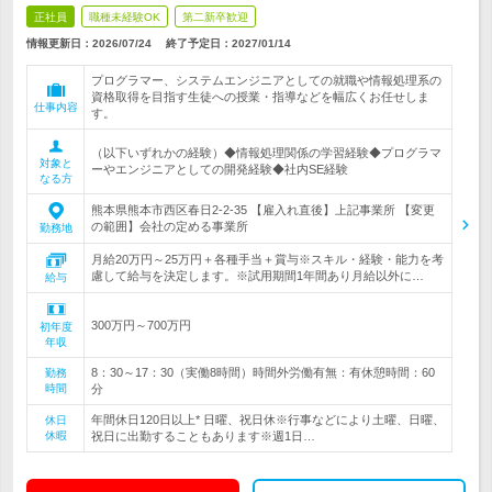
正社員
職種未経験OK
第二新卒歓迎
情報更新日：2026/07/24
終了予定日：
2027/01/14
プログラマー、システムエンジニアとしての就職や情報処理系の
資格取得を目指す生徒への授業・指導などを幅広くお任せしま
仕事内容
す。
（以下いずれかの経験）◆情報処理関係の学習経験◆プログラマ
対象と
ーやエンジニアとしての開発経験◆社内SE経験
なる方
熊本県熊本市西区春日2-2-35 【雇入れ直後】上記事業所 【変更
の範囲】会社の定める事業所
勤務地
月給20万円～25万円＋各種手当＋賞与※スキル・経験・能力を考
慮して給与を決定します。※試用期間1年間あり月給以外に…
給与
300万円～700万円
初年度
年収
8：30～17：30（実働8時間）時間外労働有無：有休憩時間：60
勤務
時間
分
年間休日120日以上* 日曜、祝日休※行事などにより土曜、日曜、
休日
休暇
祝日に出勤することもあります※週1日…