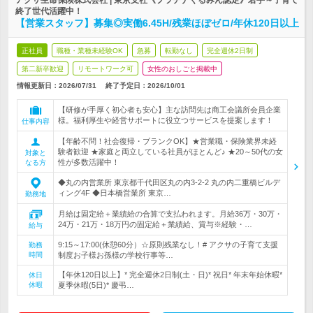
アクサ生命保険株式会社 | 東京支社《プラチナくるみん認定》若手～子育て
終了世代活躍中！
【営業スタッフ】募集◎実働6.45H/残業ほぼゼロ/年休120日以上
正社員
職種・業種未経験OK
急募
転勤なし
完全週休2日制
第二新卒歓迎
リモートワーク可
女性のおしごと掲載中
情報更新日：2026/07/31
終了予定日：
2026/10/01
【研修が手厚く初心者も安心】主な訪問先は商工会議所会員企業
様。福利厚生や経営サポートに役立つサービスを提案します！
仕事内容
【年齢不問！社会復帰・ブランクOK】★営業職・保険業界未経
験者歓迎 ★家庭と両立している社員がほとんど♪ ★20～50代の女
対象と
性が多数活躍中！
なる方
◆丸の内営業所 東京都千代田区丸の内3-2-2 丸の内二重橋ビルデ
ィング4F ◆日本橋営業所 東京…
勤務地
月給は固定給＋業績給の合算で支払われます。月給36万・30万・
24万・21万・18万円の固定給＋業績給、賞与※経験・…
給与
9:15～17:00(休憩60分）☆原則残業なし！# アクサの子育て支援
勤務
時間
制度お子様お孫様の学校行事等…
【年休120日以上】* 完全週休2日制(土・日)* 祝日* 年末年始休暇*
休日
休暇
夏季休暇(5日)* 慶弔…