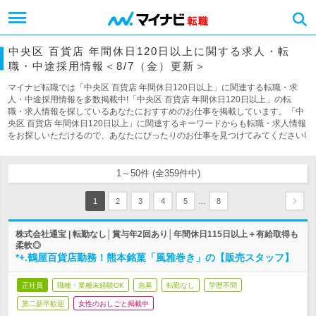
中央区 百貨店 年間休日120日以上に関する求人・転
職・中途採用情報＜8/7（金）更新＞
マイナビ転職では「中央区 百貨店 年間休日120日以上」に関連する転職・求
人・中途採用情報を多数掲載中!「中央区 百貨店 年間休日120日以上」の転
職・求人情報を探しているあなたにおすすめのお仕事を掲載しています。「中
央区 百貨店 年間休日120日以上」に関連するキーワードからも転職・求人情報
をお探しいただけるので、あなたにぴったりのお仕事を見つけてみてください!
1～50件 (全359件中)
…
1
2
3
4
5
8
株式会社通宝 | 転勤なし│賞与年2回あり│年間休日115日以上＋有給取得も
柔軟◎
*+.鶴屋百貨店勤務！熊本銘菓「風雅巻き」の【販売スタッフ】
正社員
職種・業種未経験OK
急募
転勤なし
学歴不問
第二新卒歓迎
女性のおしごと掲載中