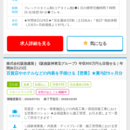
フレックスタイム制(コアタイム無)◆1 日の標準労働時間:7 時間
勤務
時間
15 分/休憩 60 分◆フレキ…
★年間休日124日★* 完全週休2日制（土日休み）* 祝日* 有給休暇
休日
休暇
（入社3ヶ月経過後より付与／1…
求人詳細を見る
気になる
株式会社阪急建装 | 《阪急阪神東宝グループ》年収900万円も目指せる｜年
間休日123日
百貨店やホテルなどの内装を手掛ける【営業】★賞与計5ヶ月分
正社員
急募
転勤なし
学歴不問
完全週休2日制
リモートワーク可
女性のおしごと掲載中
情報更新日：2026/07/31
終了予定日：
2026/10/29
百貨店・ホテル・商業施設などの内装工事／原状回復工事におけ
る営業ポジション ★企画提案から施工管理、お引き渡しまで一貫
仕事内容
して担当できます！
＼経験者募集／ 内装業・ディスプレイ業・施工管理業における営