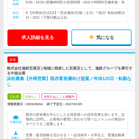
9:00～18:00 (実働8時間)※休憩時間：60分※時間外労働有無：有
時間
# 【年間休日121日】* 完全週休2日制（土日）* 祝日* 有給休暇10
休日
休暇
日～20日（下限日数は入社…
求人詳細を見る
気になる
新着
株式会社遠鉄百貨店 | 地域に根差した百貨店として、遠鉄グループを牽引す
る中核企業
浜松募集【外商営業】既存富裕層向け提案／年休120日・転勤な
し
正社員
転勤なし
女性のおしごと掲載中
情報更新日：2026/08/04
終了予定日：
2027/01/25
既存の富裕層を中心としたお得意様への店外営業を担います。定
期的に訪問し、お客様の要望に合わせて様々なジャンルの商品や
仕事内容
サービスをご提案します。
営業・販売経験を活かせる！＜必須条件＞大卒以上、普通自動車
対象と