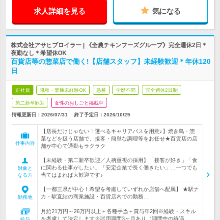
求人詳細を見る
気になる
株式会社アサヒブロイラー | 《全農チキンフーズグループ》完全週休2日＊
夜勤なし＊希望休OK
百貨店等の惣菜店で働く!【店舗スタッフ】未経験歓迎＊年休120
日
正社員
職種・業種未経験OK
急募
学歴不問
完全週休2日制
第二新卒歓迎
女性のおしごと掲載中
情報更新日：2026/07/31
終了予定日：
2026/10/29
【店長だけじゃない！選べるキャリアパスを用意♪】焼き鳥・惣
菜などを扱う店舗で、接客・簡単な調理等をお任せ★百貨店の店
仕事内容
舗が中心で通勤もラクラク
【未経験・第二新卒歓迎／人柄重視の採用】「接客が好き」「食
に関わる仕事がしたい」「安定企業で長く働きたい」…一つでも
対象と
当てはまれば大歓迎です♪
なる方
【一都三県が中心！希望を考慮していずれか店舗へ配属】 ★駅ナ
カ・駅直結の商業施設・百貨店内での勤務…
勤務地
月給21万円～26万円以上＋各種手当＋賞与年2回※経験・スキル
を考慮して決定します※試用期間3ヶ月あり（期間中の待遇…
給与