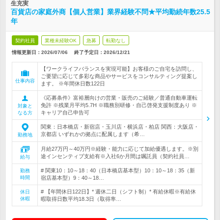
生充実
百貨店の家庭外商【個人営業】業界経験不問★平均勤続年数25.5
年
契約社員
業種未経験OK
急募
転勤なし
情報更新日：2026/07/06
終了予定日：
2026/12/21
【ワークライフバランスを実現可能】お客様のご自宅を訪問し、
ご要望に応じて多彩な商品やサービスをコンサルティング提案し
仕事内容
ます。 ※年間休日数122日
《応募条件》富裕層向けの営業・販売のご経験／普通自動車運転
免許 ※残業月平均5.7H ※職務別研修・自己啓発支援制度あり ※
対象と
キャリア自己申告可
なる方
関東：日本橋店・新宿店・玉川店・横浜店・柏店 関西：大阪店・
京都店 いずれかの拠点に配属します（希…
勤務地
月給27万円～40万円※経験・能力に応じて加給優遇します。※別
途インセンティブ支給有※入社6か月間は嘱託員（契約社員…
給与
# 関東10：10～18：40（日本橋店基本型）10：10～18：35（新
勤務
時間
宿店基本型）9：40～18…
# 【年間休日122日】* 週休二日（シフト制）* 有給休暇※有給休
休日
休暇
暇取得日数平均18.3日（取得率…