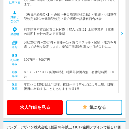
仕事内容
ます。
【教員未経験OK】＜必須＞◆日商簿記検定2級 ＜歓迎＞◇日商簿
対象と
記検定1級◇全経簿記検定上級◇税理士試験科目合格者
なる方
熊本県熊本市西区春日2-2-35 【雇入れ直後】上記事業所 【変更
の範囲】会社の定める事業所
勤務地
月給20万円～25万円＋各種手当＋賞与※スキル・経験・能力を考
慮して給与を決定します。※試用期間1年間あり月給以外に…
給与
300万円～700万円
初年度
年収
8：30～17：30（実働8時間）時間外労働有無：有休憩時間：60
勤務
時間
分
年間休日120日以上* 日曜、祝日休※行事などにより土曜、日曜、
休日
休暇
祝日に出勤することもあります※週1日…
求人詳細を見る
気になる
アンダーデザイン株式会社 | 創業70年以上！ICT×空間デザインで新しい価