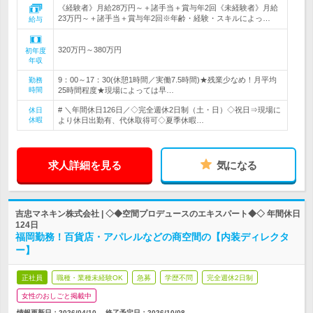
《経験者》月給28万円～＋諸手当＋賞与年2回《未経験者》月給
23万円～＋諸手当＋賞与年2回※年齢・経験・スキルによっ…
給与
320万円～380万円
初年度
年収
9：00～17：30(休憩1時間／実働7.5時間)★残業少なめ！月平均
勤務
時間
25時間程度★現場によっては早…
# ＼年間休日126日／◇完全週休2日制（土・日）◇祝日⇒現場に
休日
休暇
より休日出勤有、代休取得可◇夏季休暇…
求人詳細を見る
気になる
吉忠マネキン株式会社 | ◇◆空間プロデュースのエキスパート◆◇ 年間休日
124日
福岡勤務！百貨店・アパレルなどの商空間の【内装ディレクタ
ー】
正社員
職種・業種未経験OK
急募
学歴不問
完全週休2日制
女性のおしごと掲載中
情報更新日：2026/04/10
終了予定日：
2026/10/08