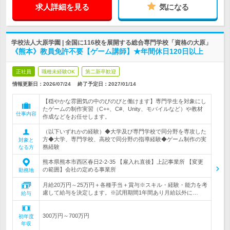
求人詳細を見る
気になる
学校法人大原学園 | 全国に116校を展開する総合専門学校「資格の大原」
《熊本》教員免許不要【ゲーム講師】★年間休日120日以上
正社員
職種未経験OK
第二新卒歓迎
情報更新日：2026/07/24
終了予定日：
2027/01/14
【穏やかな雰囲気の中のびのびと働けます】専門学生を対象にし
たゲームの制作実習（C++、C#、Unity、モバイルなど）や教材
仕事内容
作成などをお任せします。
（以下いずれかの経験）◆大学及び専門学校で同分野を専攻した
方◆大学、専門学校、高校で同分野の指導経験◆ゲーム制作の実
対象と
務経験
なる方
熊本県熊本市西区春日2-2-35 【雇入れ直後】上記事業所 【変更
の範囲】会社の定める事業所
勤務地
月給20万円～25万円＋各種手当＋賞与※スキル・経験・能力を考
慮して給与を決定します。※試用期間1年間あり月給以外に…
給与
300万円～700万円
初年度
年収