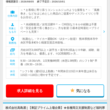
情報更新日：2026/08/05
終了予定日：
2026/10/01
～＊お客様に寄り添うコンシェルジュのような接客を＊～ 「風雅
巻き」などをはじめとした商品のご提案やディスプレイづくり等
仕事内容
をお任せします。
～＊未経験歓迎／女性活躍中＊～ ◎特別なスキルや経験は不要
◎「安定企業で長く働きたい」方を歓迎 ◎基本定時退社⇒プライ
対象と
ベートも充実！
なる方
《転勤なし・マイカー通勤OK・UIターン歓迎》 熊本県熊本市中
央区手取本町6-1 鶴屋百貨店本館地…
勤務地
月給18万3,000円以上 + 諸手当 + 賞与年2回あり※年齢、経験、能
力を考慮の上、優遇します。※試用期間1ヶ月…
給与
9:30～19:30の内、1日実働8時間（休憩1.5時間）のシフト制* 早
勤務
時間
番（09:30～19:00…
* シフト制（週5日以上勤務）* 年間休日115日※来年度は休日を
休日
休暇
115日⇒118日に増やす予定です…
求人詳細を見る
気になる
株式会社高島屋 | 【東証プライム上場企業】★各種両立支援制度など福利厚