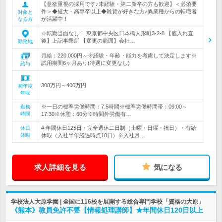
【意欲重視の採用です♪未経験・第二新卒の方も歓迎】＜必須要
件＞◆短大・高専卒以上◆雑貨が好きな方♪異業種からの転職者
対象と
が活躍中！
なる方
☆転勤当面なし！ 東京都中央区日本橋人形町3-2-8 【雇入れ直
後】上記事業所 【変更の範囲】会社…
勤務地
月給：220,000円～※経験・年齢・能力を考慮して決定します※
試用期間6ヶ月あり(待遇に変更なし)
給与
308万円～400万円
初年度
年収
※一日の標準労働時間：7.5時間※標準労働時間帯：09:00～
勤務
時間
17:30※休憩：60分※時間外労働有…
# 年間休日125日・完全週休二日制（土曜・日曜・祝日）・有給
休日
休暇
休暇（入社半年経過時点10日）※入社月…
求人詳細を見る
気になる
学校法人大原学園 | 全国に116校を展開する総合専門学校「資格の大原」
《熊本》教員免許不要【情報処理講師】★年間休日120日以上