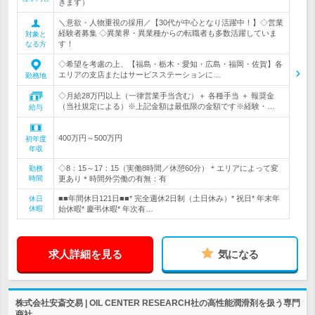
きます）
＼意欲・人物重視の採用／【30代が中心となり活躍中！】◇営業
経験者募集 ◇異業界・異業種からの転職者も多数活躍していま
対象と
す！
なる方
◇希望を考慮の上、【福島・栃木・愛知・広島・福岡・佐賀】各
エリアの支店またはサービスステーションに…
勤務地
◇月給28万円以上（一律営業手当含む）＋ 各種手当 ＋ 報奨金
（当社規定による）※上記金額は最低限の金額です※経験・…
給与
400万円～500万円
初年度
年収
◇8：15～17：15（実働8時間／休憩60分）＊エリアによって変
勤務
時間
更あり＊時間外労働の有無：有
■■年間休日121日■■* 完全週休2日制（土日休み）* 祝日* 年末年
休日
休暇
始休暇* 慶弔休暇* 年次有…
求人詳細を見る
気になる
株式会社安斎交易 | OIL CENTER RESEARCH社の高性能潤滑剤を扱う専門
商社