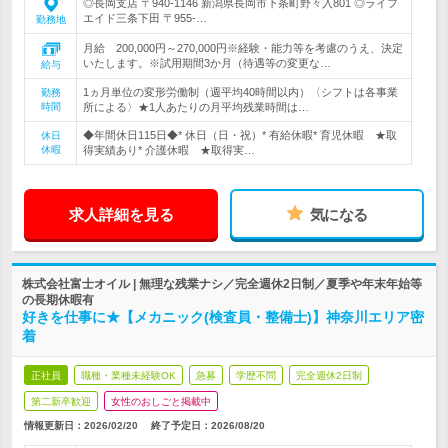
◎長岡支店 〒940-1146 新潟県長岡市下条町野々入801 ◎ライフ
エイド三条下田 〒955-…
勤務地
月給 200,000円～270,000円※経験・能力等を考慮のうえ、決定
いたします。※試用期間3か月（待遇等の変更な…
給与
1ヵ月単位の変形労働制（週平均40時間以内）〈シフトは各事業
勤務
時間
所による〉★1人あたりの月平均残業時間は…
◆年間休日115日◆* 休日（日・祝）* 有給休暇* 育児休暇 ★取
休日
休暇
得実績あり* 介護休暇 ★取得実…
求人詳細を見る
気になる
株式会社富士オイル | 無理な残業ナシ／完全週休2日制／夏季や年末年始等
の長期休暇有
好きを仕事に★【メカニック(検査員・整備士)】神奈川エリア密
着
正社員
職種・業種未経験OK
急募
学歴不問
完全週休2日制
第二新卒歓迎
女性のおしごと掲載中
情報更新日：2026/02/20
終了予定日：
2026/08/20