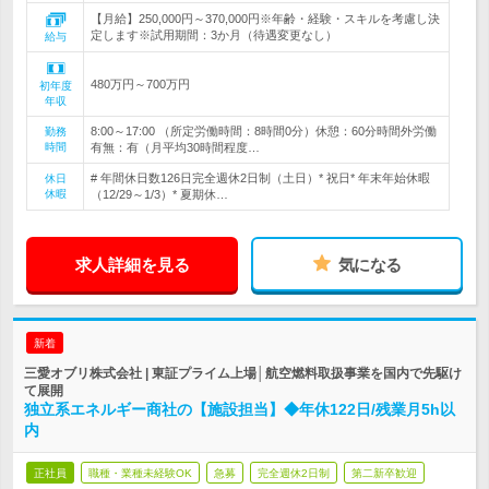
【月給】250,000円～370,000円※年齢・経験・スキルを考慮し決
定します※試用期間：3か月（待遇変更なし）
給与
480万円～700万円
初年度
年収
8:00～17:00 （所定労働時間：8時間0分）休憩：60分時間外労働
勤務
時間
有無：有（月平均30時間程度…
# 年間休日数126日完全週休2日制（土日）* 祝日* 年末年始休暇
休日
休暇
（12/29～1/3）* 夏期休…
求人詳細を見る
気になる
新着
三愛オブリ株式会社 | 東証プライム上場│航空燃料取扱事業を国内で先駆け
て展開
独立系エネルギー商社の【施設担当】◆年休122日/残業月5h以
内
正社員
職種・業種未経験OK
急募
完全週休2日制
第二新卒歓迎