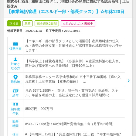
株式会社酒直 | 和歌山に根ざし、地域社会の発展に貢献する総合商社｜土日
祝休み
【事業統括管理（エネルギー部・部長クラス）】☆年休120日
正社員
急募
完全週休2日制
女性のおしごと掲載中
情報更新日：2026/04/14
終了予定日：
2026/10/12
【エネルギー部の部長クラスとして活躍◎】産業燃料油の仕入
れ・販売の企画立案・営業推進など燃料事業の統括管理をお任せ
仕事内容
します！
【高卒以上｜経験者募集】《必須条件》★産業燃料油の仕入れ、
対象と
商社及び需要家への営業経験（目安10年以上）
なる方
業務課事務センター 和歌山県和歌山市十三番丁30番地 【雇い入
れ直後】上記事業所 【変更の範囲】 …
勤務地
月給 53万1,250円～（別途、諸手当・賞与支給）※経験、スキ
ル、年齢を考慮の上、当社規定により優遇※試用期間6ヶ…
給与
850万円～900万円
初年度
年収
勤務
8:30～17:00休憩：60分時間外労働有無：有（月平均5時間）
時間
# 【年間休日120日】* 完全週休2日制（土日祝）* 年末年始休暇*
休日