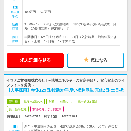
400万円～730万円
初年度
年収
9：00～17：30※所定労働時間：7時間30分※休憩60分残業：月
勤務
時間
20～30時間程度を想定出張：月…
年間休日：124日有給休暇：15～21日（入社時期・勤続年数によ
休日
休暇
る）・土曜日*・日曜日*・年末年始（…
求人詳細を見る
気になる
イワタニ首都圏株式会社 | ～地域エネルギーの安定供給と、安心安全のライ
フラインを提供～
【人事採用】年休125日/転勤無/手厚い福利厚生/完休2日(土日祝)
正社員
職種未経験OK
急募
転勤なし
完全週休2日制
第二新卒歓迎
女性のおしごと掲載中
情報更新日：2026/07/17
終了予定日：
2027/01/07
新卒・中途採用の企画・運営や説明会対応に加え、給与計算など
の人事業務もお任せいたします。