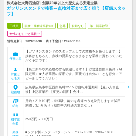
株式会社大野石油店 | 創業70年以上の歴史ある安定企業
ガソリンスタンドで接客～点検対応まで広く担う【店舗スタッ
フ】
正社員
職種・業種未経験OK
急募
転勤なし
第二新卒歓迎
女性のおしごと掲載中
情報更新日：2026/06/30
終了予定日：
2026/11/30
【ガソリンスタンドのスタッフとしての業務をお任せします！】
接客はもちろん、点検の提案などさまざまな業務に携わっていた
仕事内容
だく予定です！
【第二新卒や未経験の方も歓迎します！】◎普通自動車免許（AT
限定可）★人柄重視の採用です。面接では自分のことを存分にア
対象と
ピールしてください！
なる方
広島県広島市中区西白島町22-15 ◎自転車通勤可 【雇い入れ直
後】上記事業所 【変更の範囲】会社…
勤務地
月給：219,101円～※経験、能力を考慮のうえ決定します※試用
期間：3か月あり（期間中の待遇の変更なし）
給与
250万円～350万円
初年度
年収
■シフト制＜シフトパターン＞・7:30～16:30・9:00～18:00・
勤務