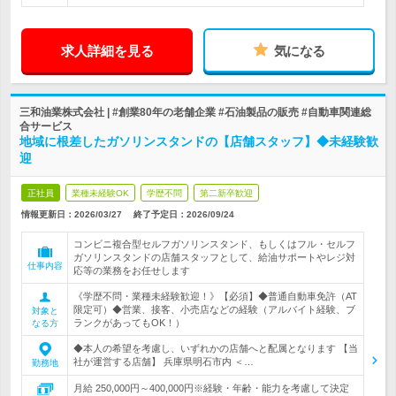
求人詳細を見る
気になる
三和油業株式会社 | #創業80年の老舗企業 #石油製品の販売 #自動車関連総
合サービス
地域に根差したガソリンスタンドの【店舗スタッフ】◆未経験歓
迎
正社員
業種未経験OK
学歴不問
第二新卒歓迎
情報更新日：2026/03/27
終了予定日：
2026/09/24
コンビニ複合型セルフガソリンスタンド、もしくはフル・セルフ
ガソリンスタンドの店舗スタッフとして、給油サポートやレジ対
仕事内容
応等の業務をお任せします
《学歴不問・業種未経験歓迎！》【必須】◆普通自動車免許（AT
限定可）◆営業、接客、小売店などの経験（アルバイト経験、ブ
対象と
ランクがあってもOK！）
なる方
◆本人の希望を考慮し、いずれかの店舗へと配属となります 【当
社が運営する店舗】 兵庫県明石市内 ＜…
勤務地
月給 250,000円～400,000円※経験・年齢・能力を考慮して決定