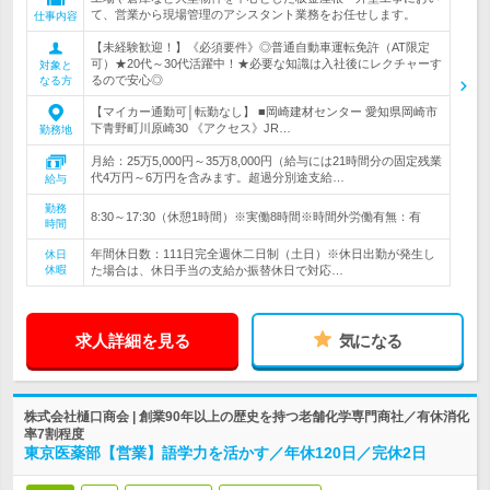
て、営業から現場管理のアシスタント業務をお任せします。
仕事内容
【未経験歓迎！】《必須要件》◎普通自動車運転免許（AT限定
可）★20代～30代活躍中！★必要な知識は入社後にレクチャーす
対象と
るので安心◎
なる方
【マイカー通勤可│転勤なし】 ■岡崎建材センター 愛知県岡崎市
下青野町川原崎30 《アクセス》JR…
勤務地
月給：25万5,000円～35万8,000円（給与には21時間分の固定残業
代4万円～6万円を含みます。超過分別途支給…
給与
勤務
8:30～17:30（休憩1時間）※実働8時間※時間外労働有無：有
時間
年間休日数：111日完全週休二日制（土日）※休日出勤が発生し
休日
休暇
た場合は、休日手当の支給か振替休日で対応…
求人詳細を見る
気になる
株式会社樋口商会 | 創業90年以上の歴史を持つ老舗化学専門商社／有休消化
率7割程度
東京医薬部【営業】語学力を活かす／年休120日／完休2日