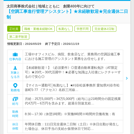
太田商事株式会社 | 地域とともに 創業400年に向けて
【空調工事進行管理アシスタント】★未経験歓迎★完全週休二日
制
正社員
職種・業種未経験OK
転勤なし
学歴不問
完全週休2日制
第二新卒歓迎
情報更新日：2026/05/29
終了予定日：
2026/11/19
工場やオフィスビル、病院、飲食店など、業務用の空調設備工事
における施工管理のアシスタント業務をお任せします。
仕事内容
【未経験歓迎！】《必須要件》◎普通自動車運転免許（AT限定
可）★20代～30代活躍中！★必要な知識は入社後にレクチャーす
対象と
るので安心◎
なる方
【マイカー通勤可│転勤なし】 ■刈谷松坂事務所 愛知県刈谷市松
坂町5-77 《アクセス》名鉄三河線…
勤務地
月給：25万5,000円～34万5,000円（給与には21時間分の固定残業
代4万円～6万円を含みます。超過分別途支給…
給与
勤務
8:30～17:30（休憩1時間）※実働8時間※時間外労働有無：有
時間
年間休日数：111日完全週休二日制（土日）※休日出勤が発生し
休日
休暇
た場合は、休日手当の支給か振替休日で対応…