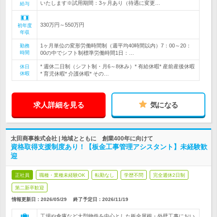
いたします※試用期間：3ヶ月あり（待遇に変更…
給与
330万円～550万円
初年度
年収
1ヶ月単位の変形労働時間制（週平均40時間以内）7：00～20：
勤務
時間
00の中でシフト制標準労働時間1日：…
* 週休二日制（シフト制・月6～8休み）* 有給休暇* 産前産後休暇
休日
休暇
* 育児休暇* 介護休暇* その…
求人詳細を見る
気になる
太田商事株式会社 | 地域とともに 創業400年に向けて
資格取得支援制度あり！【板金工事管理アシスタント】未経験歓
迎
正社員
職種・業種未経験OK
転勤なし
学歴不問
完全週休2日制
第二新卒歓迎
情報更新日：2026/05/29
終了予定日：
2026/11/19
工場や倉庫など大型物件を中心とした板金屋根・外壁工事におい