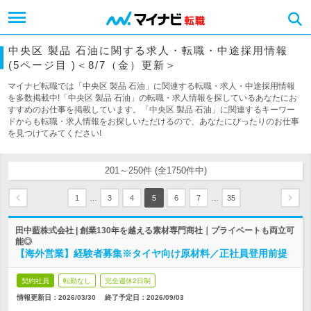
中央区 製品 石油に関する求人・転職・中途採用情報
(5ページ目 )＜8/7（金）更新＞
マイナビ転職では「中央区 製品 石油」に関連する転職・求人・中途採用情報
を多数掲載中!「中央区 製品 石油」の転職・求人情報を探しているあなたにお
すすめのお仕事を掲載しています。「中央区 製品 石油」に関連するキーワー
ドからも転職・求人情報をお探しいただけるので、あなたにぴったりのお仕事
を見つけてみてください!
201～250件 (全1750件中)
…
…
1
3
4
5
6
7
35
田中藍株式会社 | 創業130年を越える素材専門商社｜プライベートも両立可
能◎
【海外営業】経験者募集※タイヤ向け原材料／正社員登用前提
契約社員
転勤なし
完全週休2日制
情報更新日：2026/03/30
終了予定日：
2026/09/03