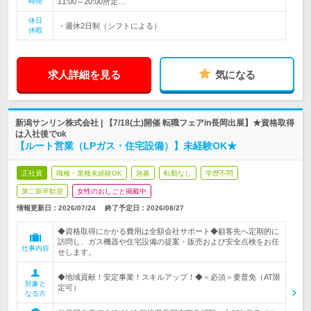
時間
11:00～20:00所定…
休日
・週休2日制（シフトによる）
休暇
求人詳細を見る
気になる
新潟サンリン株式会社 | 【7/18(土)開催 転職フェアin長岡出展】★資格取得
は入社後でok
【ルート営業（LPガス・住宅設備）】未経験OK★
正社員
職種・業種未経験OK
急募
転勤なし
学歴不問
第二新卒歓迎
女性のおしごと掲載中
情報更新日：2026/07/24
終了予定日：
2026/08/27
◆資格取得にかかる費用は全額会社サポート◆顧客先へ定期的に
訪問し、ガス機器や住宅設備の提案・販売および安全点検をお任
仕事内容
せします。
◆地域貢献！安定事業！スキルアップ！◆＜必須＞要普免（AT限
対象と
定可）
なる方