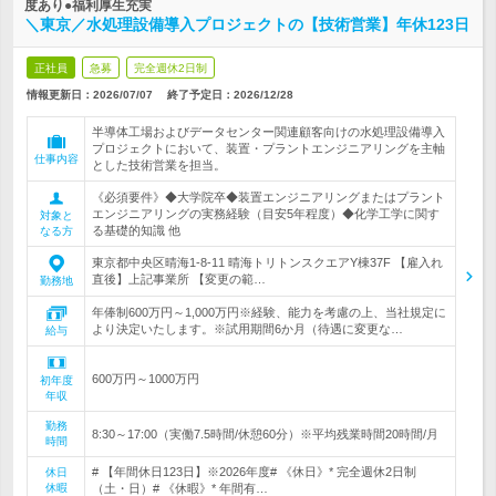
度あり●福利厚生充実
＼東京／水処理設備導入プロジェクトの【技術営業】年休123日
正社員
急募
完全週休2日制
情報更新日：2026/07/07
終了予定日：
2026/12/28
半導体工場およびデータセンター関連顧客向けの水処理設備導入
プロジェクトにおいて、装置・プラントエンジニアリングを主軸
仕事内容
とした技術営業を担当。
《必須要件》◆大学院卒◆装置エンジニアリングまたはプラント
エンジニアリングの実務経験（目安5年程度）◆化学工学に関す
対象と
る基礎的知識 他
なる方
東京都中央区晴海1-8-11 晴海トリトンスクエアY棟37F 【雇入れ
直後】上記事業所 【変更の範…
勤務地
年俸制600万円～1,000万円※経験、能力を考慮の上、当社規定に
より決定いたします。※試用期間6か月（待遇に変更な…
給与
600万円～1000万円
初年度
年収
勤務
8:30～17:00（実働7.5時間/休憩60分）※平均残業時間20時間/月
時間
# 【年間休日123日】※2026年度# 《休日》* 完全週休2日制
休日
休暇
（土・日）# 《休暇》* 年間有…