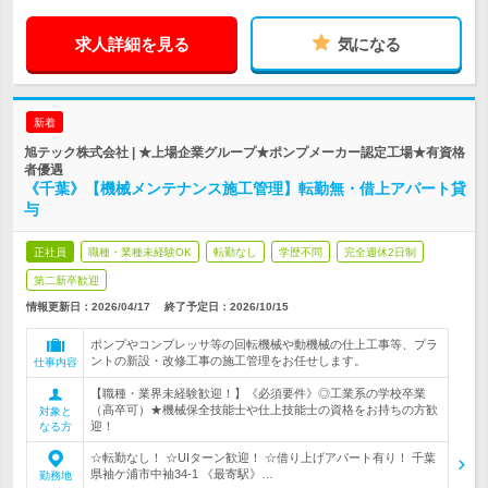
求人詳細を見る
気になる
新着
旭テック株式会社 | ★上場企業グループ★ポンプメーカー認定工場★有資格
者優遇
《千葉》【機械メンテナンス施工管理】転勤無・借上アパート貸
与
正社員
職種・業種未経験OK
転勤なし
学歴不問
完全週休2日制
第二新卒歓迎
情報更新日：2026/04/17
終了予定日：
2026/10/15
ポンプやコンプレッサ等の回転機械や動機械の仕上工事等、プラ
ントの新設・改修工事の施工管理をお任せします。
仕事内容
【職種・業界未経験歓迎！】《必須要件》◎工業系の学校卒業
（高卒可）★機械保全技能士や仕上技能士の資格をお持ちの方歓
対象と
迎！
なる方
☆転勤なし！ ☆UIターン歓迎！ ☆借り上げアパート有り！ 千葉
県袖ケ浦市中袖34-1 《最寄駅》…
勤務地