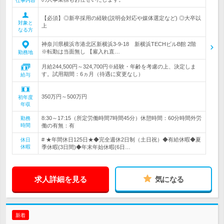
仕事内容
【必須】◎新卒採用の経験(説明会対応や媒体選定など) ◎大卒以
対象と
上
なる方
神奈川県横浜市港北区新横浜3-9-18 新横浜TECHビルB館 2階
※転勤は当面無し 【雇入れ直…
勤務地
月給244,500円～324,700円※経験・年齢を考慮の上、決定しま
す。試用期間：6ヵ月（待遇に変更なし）
給与
350万円～500万円
初年度
年収
8:30～17:15（所定労働時間7時間45分）休憩時間：60分時間外労
勤務
時間
働の有無：有
# ★年間休日125日★◆完全週休2日制（土日祝）◆有給休暇◆夏
休日
休暇
季休暇(3日間)◆年末年始休暇(6日…
求人詳細を見る
気になる
新着