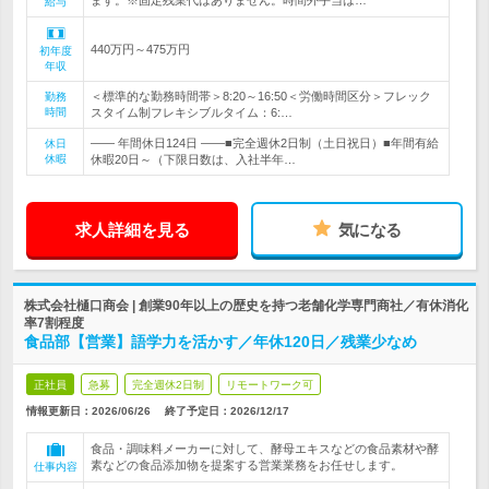
ます。※固定残業代はありません。時間外手当は…
給与
440万円～475万円
初年度
年収
＜標準的な勤務時間帯＞8:20～16:50＜労働時間区分＞フレック
勤務
時間
スタイム制フレキシブルタイム：6:…
―― 年間休日124日 ――■完全週休2日制（土日祝日）■年間有給
休日
休暇
休暇20日～（下限日数は、入社半年…
求人詳細を見る
気になる
株式会社樋口商会 | 創業90年以上の歴史を持つ老舗化学専門商社／有休消化
率7割程度
食品部【営業】語学力を活かす／年休120日／残業少なめ
正社員
急募
完全週休2日制
リモートワーク可
情報更新日：2026/06/26
終了予定日：
2026/12/17
食品・調味料メーカーに対して、酵母エキスなどの食品素材や酵
素などの食品添加物を提案する営業業務をお任せします。
仕事内容