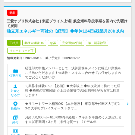
新着
三愛オブリ株式会社 | 東証プライム上場│航空燃料取扱事業を国内で先駆け
て展開
独立系エネルギー商社の【経理】◆年休124日/残業月20h以内
正社員
業種未経験OK
急募
完全週休2日制
第二新卒歓迎
リモートワーク可
情報更新日：2026/05/18
終了予定日：
2026/09/17
経理部の中核メンバーとして、決算業務をメインに幅広い業務を
ご担当いただきます！☆経験・スキルに合わせてお任せしますの
仕事内容
でご安心ください◎
＼業界未経験OK／【必須】◆大卒以上 ◆年次決算に携わった経
験 ◆税務の実務経験 ☆上場企業等での経理経験がある方は歓迎
対象と
します！
なる方
★リモートワーク相談OK 【本社勤務】 東京都千代田区大手町2-
3-2 大手町プレイスイーストタワ…
勤務地
月給330,000円～610,000円※経験・スキルを考慮のうえ決定しま
す※試用期間：3ヶ月（条件は同一）《モデル年…
給与