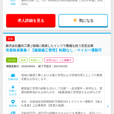
週休2日制（土・日）年間休日116日有給休暇（入社半年後に10日
休日
休暇
付与）
求人詳細を見る
気になる
新着
株式会社藤共工業 | 地域に根差したインフラ整備を担う安定企業
有資格者募集！【建築施工管理】転勤なし・マイカー通勤可
正社員
急募
転勤なし
女性のおしごと掲載中
情報更新日：2026/08/04
終了予定日：
2027/01/25
地域の建築工事における施工管理および現場代理人としての業務
全般をお任せします。
仕事内容
建築施工管理の経験を活かして活躍！＜必須要件＞高卒以上、普
対象と
通自動車免許をお持ちの方、1級建築施工管理技士をお持ちの方
なる方
本社：北海道紋別郡興部町字興部193-1 ※マイカー通勤可 【雇入
れ直後】上記事業所 【変更の範囲…
勤務地
月給25万円～35万円※経験やスキルなどを考慮の上、決定いたし