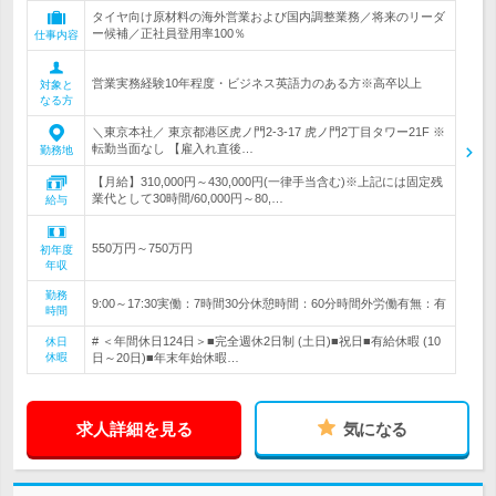
タイヤ向け原材料の海外営業および国内調整業務／将来のリーダ
ー候補／正社員登用率100％
仕事内容
営業実務経験10年程度・ビジネス英語力のある方※高卒以上
対象と
なる方
＼東京本社／ 東京都港区虎ノ門2-3-17 虎ノ門2丁目タワー21F ※
転勤当面なし 【雇入れ直後…
勤務地
【月給】310,000円～430,000円(一律手当含む)※上記には固定残
業代として30時間/60,000円～80,…
給与
550万円～750万円
初年度
年収
勤務
9:00～17:30実働：7時間30分休憩時間：60分時間外労働有無：有
時間
# ＜年間休日124日＞■完全週休2日制 (土日)■祝日■有給休暇 (10
休日
休暇
日～20日)■年末年始休暇…
求人詳細を見る
気になる