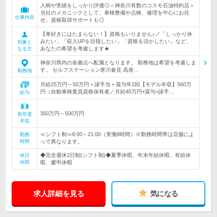
人柄や実績をしっかり評価◎＜神奈川有数のコスモ石油特約店＞
当社のメカニックとして、車検整備や点検、修理を中心にお任
仕事内容
せ。資格取得サポートも◎
【車好きにはたまらない！】資格もいりません♪／「しっかり休
みたい」「収入UPを目指したい」「資格を活かしたい」など、
対象と
あなたの希望を考慮します★
なる方
神奈川県内の各拠点へ配属となります。 勤務地は希望を考慮しま
す。 セルフステーション寒川倉見 高座…
勤務地
月給25万円～50万円＋諸手当＋賞与年2回【モデル年収】560万
円（自動車検査員資格保有者／月給40万円+賞与+諸手…
給与
350万円～500万円
初年度
年収
≪シフト制≫8:00～21:00（実働8時間）※勤務時間帯は店舗によ
勤務
時間
って異なります。
◆完全週休2日制(シフト制)◆夏季休暇、年末年始休暇、有給休
休日
休暇
暇、慶弔休暇
求人詳細を見る
気になる