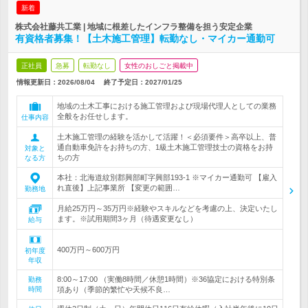
新着
株式会社藤共工業 | 地域に根差したインフラ整備を担う安定企業
有資格者募集！【土木施工管理】転勤なし・マイカー通勤可
正社員
急募
転勤なし
女性のおしごと掲載中
情報更新日：2026/08/04
終了予定日：
2027/01/25
地域の土木工事における施工管理および現場代理人としての業務
全般をお任せします。
仕事内容
土木施工管理の経験を活かして活躍！＜必須要件＞高卒以上、普
通自動車免許をお持ちの方、1級土木施工管理技士の資格をお持
対象と
ちの方
なる方
本社：北海道紋別郡興部町字興部193-1 ※マイカー通勤可 【雇入
れ直後】上記事業所 【変更の範囲…
勤務地
月給25万円～35万円※経験やスキルなどを考慮の上、決定いたし
ます。※試用期間3ヶ月（待遇変更なし）
給与
400万円～600万円
初年度
年収
8:00～17:00 （実働8時間／休憩1時間）※36協定における特別条
勤務
時間
項あり（季節的繁忙や天候不良…