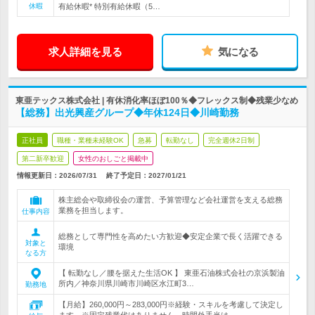
休暇
有給休暇* 特別有給休暇（5…
求人詳細を見る
気になる
東亜テックス株式会社 | 有休消化率ほぼ100％◆フレックス制◆残業少なめ
【総務】出光興産グループ◆年休124日◆川崎勤務
正社員
職種・業種未経験OK
急募
転勤なし
完全週休2日制
第二新卒歓迎
女性のおしごと掲載中
情報更新日：2026/07/31
終了予定日：
2027/01/21
株主総会や取締役会の運営、予算管理など会社運営を支える総務
業務を担当します。
仕事内容
総務として専門性を高めたい方歓迎◆安定企業で長く活躍できる
対象と
環境
なる方
【 転勤なし／腰を据えた生活OK 】 東亜石油株式会社の京浜製油
所内／神奈川県川崎市川崎区水江町3…
勤務地
【月給】260,000円～283,000円※経験・スキルを考慮して決定し