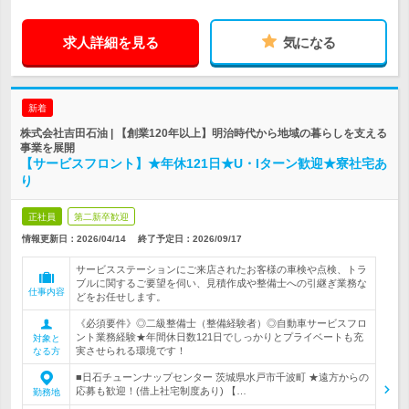
求人詳細を見る
気になる
新着
株式会社吉田石油 | 【創業120年以上】明治時代から地域の暮らしを支える
事業を展開
【サービスフロント】★年休121日★U・Iターン歓迎★寮社宅あ
り
正社員
第二新卒歓迎
情報更新日：2026/04/14
終了予定日：
2026/09/17
サービスステーションにご来店されたお客様の車検や点検、トラ
ブルに関するご要望を伺い、見積作成や整備士への引継ぎ業務な
仕事内容
どをお任せします。
《必須要件》◎二級整備士（整備経験者）◎自動車サービスフロ
ント業務経験★年間休日数121日でしっかりとプライベートも充
対象と
実させられる環境です！
なる方
■日石チューンナップセンター 茨城県水戸市千波町 ★遠方からの
応募も歓迎！(借上社宅制度あり) 【…
勤務地