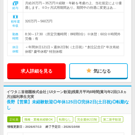
月給20万円～35万円※経験・年齢を考慮の上、当社規定により優
遇します。※3ヶ月試用期間あり。期間中の待遇に変更はあ…
給与
320万円～560万円
初年度
年収
8:30～17:30 （所定労働時間：8時間0分）※休憩：60分※時間外
勤務
時間
労働：有
＜年間休日121日＞週休2日制（土日祝）* 創立記念日* 年次有給
休日
休暇
休暇* 慶弔休暇* 特別休暇
求人詳細を見る
気になる
イワタニ首都圏株式会社 | UIターン歓迎|残業月平均8時間|賞与年2回(3.8ヵ
月)|福利厚生充実
長野【営業】未経験歓迎◎年休125日◎完休2日(土日祝)◎転勤な
し
正社員
職種・業種未経験OK
転勤なし
完全週休2日制
第二新卒歓迎
情報更新日：2026/07/13
終了予定日：
2026/10/08