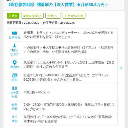
《既存顧客8割》潤滑剤の【法人営業】★月給35.5万円～
正社員
業種未経験OK
転勤なし
完全週休2日制
情報更新日：2026/06/16
終了予定日：
2026/12/07
乗用車、トラック・バスのディーラーへ、北米の2社が製造する
高性能潤滑剤を営業・販売します。
仕事内容
＜必須要件＞◆大卒以上◆法人営業経験（3年以上）＜歓迎要件
対象と
＞◇自動車、機械、化学関連商材の販売経験
なる方
東京都千代田区大手町1-5-1 【雇い入れ直後】上記事業所 【変更
の範囲】会社の定める各事業所
勤務地
月給355,000円～490,000円※固定残業代として（20,333円～
26,333円／8時間分）を含みます※超過…
給与
480万円～650万円
初年度
年収
9:00～17:30（実働7時間30分／休憩60分） 残業は月平均8時間以
勤務
時間
内と少なめです。
年間休日125日* 完全週休2日制（土日祝）* GW休暇* 夏季休暇*
休日
休暇
年末年始休暇* 有給休暇