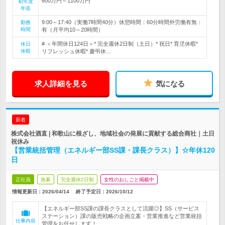
600万円～1100万円
初年度
年収
9:00～17:40（実働7時間40分）休憩時間：60分時間外労働有無：
勤務
時間
有（月平均10～20時間）
# ＜年間休日124日＞* 完全週休2日制（土日）* 祝日* 育児休暇*
休日
休暇
リフレッシュ休暇* 慶弔休…
求人詳細を見る
気になる
新着
株式会社酒直 | 和歌山に根ざし、地域社会の発展に貢献する総合商社｜土日
祝休み
【営業統括管理（エネルギー部SS課・課長クラス）】☆年休120
日
正社員
急募
完全週休2日制
女性のおしごと掲載中
情報更新日：2026/04/14
終了予定日：
2026/10/12
【エネルギー部SS課の課長クラスとして活躍◎】SS（サービス
ステーション）課の販売戦略の企画立案・営業推進など営業統括
仕事内容
管理をお任せします！