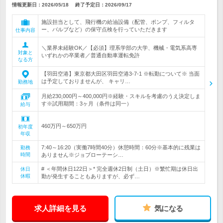
情報更新日：2026/05/18
終了予定日：
2026/09/17
施設担当として、飛行機の給油設備（配管、ポンプ、フィルタ
ー、バルブなど）の保守点検を行っていただきます
仕事内容
＼業界未経験OK／【必須】理系学部の大学、機械・電気系高専
対象と
いずれかの卒業者／普通自動車運転免許
なる方
【羽田空港】東京都大田区羽田空港3-7-1 ※転勤について※ 当面
は予定しておりませんが、 キャリ…
勤務地
月給230,000円～400,000円※経験・スキルを考慮のうえ決定しま
す※試用期間：3ヶ月（条件は同一）
給与
460万円～650万円
初年度
年収
7:40～16:20（実働7時間40分）休憩時間：60分※基本的に残業は
勤務
時間
ありません※ジョブローテーシ…
# ＜年間休日122日＞* 完全週休2日制（土日）※繁忙期は休日出
休日
休暇
勤が発生することもありますが、必ず…
求人詳細を見る
気になる