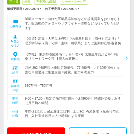
正社員
急募
完全週休2日制
リモートワーク可
情報更新日：2026/07/17
終了予定日：
2027/01/07
製薬メーカーに向けた医薬品添加物などの提案営業をお任せしま
す。販売後のフォローやサプライヤー管理なども行っていただき
仕事内容
ます。
【必須】高専・大卒以上/英語での業務対応力（海外対応あり）/
対象と
理系学部卒（薬・化学・生物・農学系）または薬剤師経験/要普免
なる方
【本社】 東京都港区港南二丁目16番2号 太陽生命品川ビル10階
※リモートワーク可 【雇入れ直後…
勤務地
月給 392,460円以上※固定残業代（77,460円～／月30時間分）を
含む※超過分は別途支給※経験、能力を考慮の…
給与
650万円～750万円
初年度
年収
9:00～17:30（所定労働7時間30分／休憩60分）時間外労働：あり
勤務
時間
（月平均20時間）
年間休日120日完全週休二日制（土日祝）有給休暇（最高付与20
休日
休暇
日）入社直後10日※入社時期により変動…