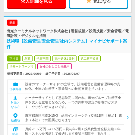
求人詳細を見る
気になる
新着
出光ターミナルネットワーク株式会社 | 運営統括／設備技術／安全管理／電
気計装・デジタルを担当
技術職【設備管理/安全管理/社内システム】マイナビサポート案
件
正社員
急募
学歴不問
完全週休2日制
第二新卒歓迎
リモートワーク可
女性のおしごと掲載中
情報更新日：2026/06/09
終了予定日：
2026/09/07
設備の“オーナーサイド”の立場で、設備運営と設備管理戦略の具
体化、全国の油槽所・事業所への技術支援を担います。
仕事内容
オーナーサイドとして意思決定に関われ、出光グループ油槽所全
体を支える立場となるため、一つの判断や決定の影響力が大き
対象と
く、やりがいが大きいです。
なる方
東京都港区港南2-15-3 品川インターシティC棟11階 【補足】 東
京（本社）での配属となります…
勤務地
月給23.５万円～41.5万円＋賞与年2回＋残業代別途全額支給※年
齢・スキルを考慮して優遇します※試用期間中（6カ月…
給与