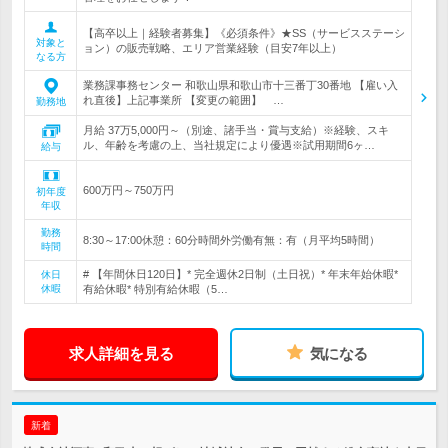
【高卒以上｜経験者募集】《必須条件》★SS（サービスステーシ
対象と
ョン）の販売戦略、エリア営業経験（目安7年以上）
なる方
業務課事務センター 和歌山県和歌山市十三番丁30番地 【雇い入
れ直後】上記事業所 【変更の範囲】 …
勤務地
月給 37万5,000円～（別途、諸手当・賞与支給）※経験、スキ
ル、年齢を考慮の上、当社規定により優遇※試用期間6ヶ…
給与
600万円～750万円
初年度
年収
勤務
8:30～17:00休憩：60分時間外労働有無：有（月平均5時間）
時間
# 【年間休日120日】* 完全週休2日制（土日祝）* 年末年始休暇*
休日
休暇
有給休暇* 特別有給休暇（5…
求人詳細を見る
気になる
新着