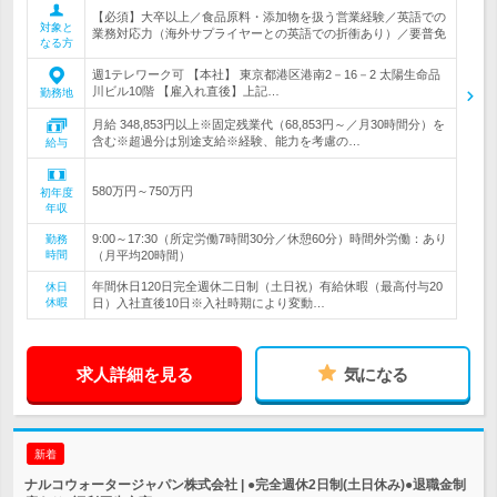
【必須】大卒以上／食品原料・添加物を扱う営業経験／英語での
対象と
業務対応力（海外サプライヤーとの英語での折衝あり）／要普免
なる方
週1テレワーク可 【本社】 東京都港区港南2－16－2 太陽生命品
川ビル10階 【雇入れ直後】上記…
勤務地
月給 348,853円以上※固定残業代（68,853円～／月30時間分）を
含む※超過分は別途支給※経験、能力を考慮の…
給与
580万円～750万円
初年度
年収
9:00～17:30（所定労働7時間30分／休憩60分）時間外労働：あり
勤務
時間
（月平均20時間）
年間休日120日完全週休二日制（土日祝）有給休暇（最高付与20
休日
休暇
日）入社直後10日※入社時期により変動…
求人詳細を見る
気になる
新着
ナルコウォータージャパン株式会社 | ●完全週休2日制(土日休み)●退職金制