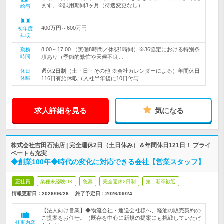
ます。※試用期間3ヶ月（待遇変更なし）
給与
400万円～600万円
初年度
年収
8:00～17:00 （実働8時間／休憩1時間）※36協定における特別条
勤務
時間
項あり（季節的繁忙や天候不良…
週休2日制（土・日・その他 ※会社カレンダーによる）年間休日
休日
休暇
116日有給休暇（入社半年後に10日付与…
求人詳細を見る
気になる
株式会社吉田石油店 | 完全週休2日（土日休み）＆年間休日121日！ プライ
ベートも充実
◆創業100年◆時代の変化に対応できる会社【営業スタッフ】
正社員
業種未経験OK
急募
完全週休2日制
第二新卒歓迎
情報更新日：2026/06/26
終了予定日：
2026/09/24
【法人向け営業】◆物流会社・運送会社様へ、軽油の販売契約の
ご提案をお任せ。（既存を中心に新規の提案にも挑戦していただ
仕事内容