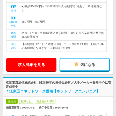
■月給245,000円～350,000円※試用期間3か月あり（条件変更な
し）
給与
450万円～650万円
初年度
年収
8:00～17:30（実働8時間／休憩時間：90分）※残業時間／月平均
勤務
時間
16.5時間程度
【年間休日120日】* 週休2日制（土日）9月第1土曜日は会社行事
休日
休暇
の為出勤となります。※創立記念日休…
求人詳細を見る
気になる
双葉電気通信株式会社 | 設立80年の無借金経営／大手メーカー案件中心に安
定成長中
＊江東区＊ネットワーク設備【ネットワークエンジニア】
正社員
転勤なし
完全週休2日制
情報更新日：2026/04/17
終了予定日：
2026/10/08