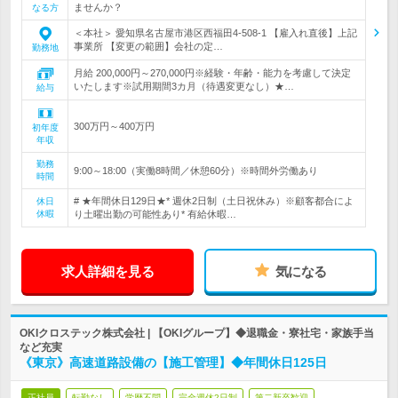
ませんか？
なる方
＜本社＞ 愛知県名古屋市港区西福田4-508-1 【雇入れ直後】上記
事業所 【変更の範囲】会社の定…
勤務地
月給 200,000円～270,000円※経験・年齢・能力を考慮して決定
いたします※試用期間3カ月（待遇変更なし）★…
給与
300万円～400万円
初年度
年収
勤務
9:00～18:00（実働8時間／休憩60分）※時間外労働あり
時間
# ★年間休日129日★* 週休2日制（土日祝休み）※顧客都合によ
休日
休暇
り土曜出勤の可能性あり* 有給休暇…
求人詳細を見る
気になる
OKIクロステック株式会社 | 【OKIグループ】◆退職金・寮社宅・家族手当
など充実
《東京》高速道路設備の【施工管理】◆年間休日125日
正社員
転勤なし
学歴不問
完全週休2日制
第二新卒歓迎