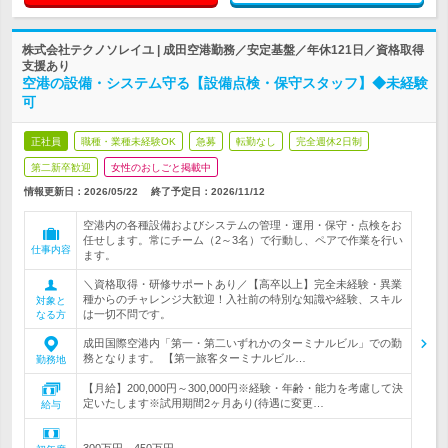
株式会社テクノソレイユ | 成田空港勤務／安定基盤／年休121日／資格取得
支援あり
空港の設備・システム守る【設備点検・保守スタッフ】◆未経験
可
正社員
職種・業種未経験OK
急募
転勤なし
完全週休2日制
第二新卒歓迎
女性のおしごと掲載中
情報更新日：2026/05/22
終了予定日：
2026/11/12
空港内の各種設備およびシステムの管理・運用・保守・点検をお
任せします。常にチーム（2～3名）で行動し、ペアで作業を行い
仕事内容
ます。
＼資格取得・研修サポートあり／【高卒以上】完全未経験・異業
種からのチャレンジ大歓迎！入社前の特別な知識や経験、スキル
対象と
は一切不問です。
なる方
成田国際空港内「第一・第二いずれかのターミナルビル」での勤
務となります。 【第一旅客ターミナルビル…
勤務地
【月給】200,000円～300,000円※経験・年齢・能力を考慮して決
定いたします※試用期間2ヶ月あり(待遇に変更…
給与
300万円～450万円