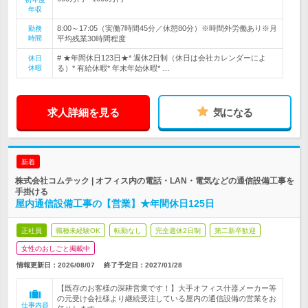
年収
8:00～17:05（実働7時間45分／休憩80分）※時間外労働あり※月
勤務
時間
平均残業30時間程度
# ★年間休日123日★* 週休2日制（休日は会社カレンダーによ
休日
休暇
る）* 有給休暇* 年末年始休暇* …
求人詳細を見る
気になる
新着
株式会社コムテック | オフィス内の電話・LAN・電気などの通信設備工事を
手掛ける
屋内通信設備工事の【営業】★年間休日125日
正社員
職種未経験OK
転勤なし
完全週休2日制
第二新卒歓迎
女性のおしごと掲載中
情報更新日：2026/08/07
終了予定日：
2027/01/28
【既存のお客様の深耕営業です！】大手オフィス什器メーカー等
の元受け会社様より継続受注している屋内の通信設備の営業をお
仕事内容