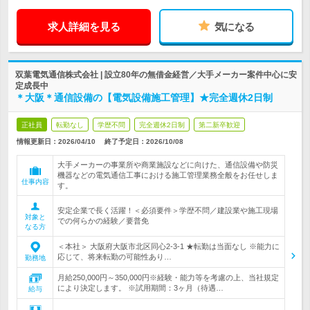
求人詳細を見る
気になる
双葉電気通信株式会社 | 設立80年の無借金経営／大手メーカー案件中心に安
定成長中
＊大阪＊通信設備の【電気設備施工管理】★完全週休2日制
正社員
転勤なし
学歴不問
完全週休2日制
第二新卒歓迎
情報更新日：2026/04/10
終了予定日：
2026/10/08
大手メーカーの事業所や商業施設などに向けた、通信設備や防災
機器などの電気通信工事における施工管理業務全般をお任せしま
仕事内容
す。
安定企業で長く活躍！＜必須要件＞学歴不問／建設業や施工現場
対象と
での何らかの経験／要普免
なる方
＜本社＞ 大阪府大阪市北区同心2-3-1 ★転勤は当面なし ※能力に
応じて、将来転勤の可能性あり…
勤務地
月給250,000円～350,000円※経験・能力等を考慮の上、当社規定
により決定します。 ※試用期間：3ヶ月（待遇…
給与