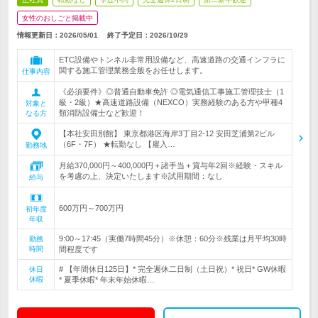
女性のおしごと掲載中
情報更新日：2026/05/01
終了予定日：
2026/10/29
ETC設備やトンネル非常用設備など、高速道路の交通インフラに
関する施工管理業務全般をお任せします。
仕事内容
《必須要件》◎普通自動車免許 ◎電気通信工事施工管理技士（1
級・2級）★高速道路設備（NEXCO）実務経験のある方や甲種4
対象と
類消防設備士など歓迎！
なる方
【本社安田別館】 東京都港区海岸3丁目2-12 安田芝浦第2ビル
（6F・7F） ★転勤なし 【雇入…
勤務地
月給370,000円～400,000円＋諸手当＋賞与年2回※経験・スキル
を考慮の上、決定いたします※試用期間：なし
給与
600万円～700万円
初年度
年収
9:00～17:45（実働7時間45分）※休憩：60分※残業は月平均30時
勤務
時間
間程度です
# 【年間休日125日】* 完全週休二日制（土日祝）* 祝日* GW休暇
休日
休暇
* 夏季休暇* 年末年始休暇…