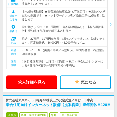
理業務をお任せします。
仕事内容
【未経験者歓迎】★要普通自動車免許（AT限定可）★意欲や人柄
重視の採用です ★ネットワーク／LAN／通信工事の経験者も歓
対象と
迎します
なる方
◎転勤なし ◎マイカー通勤可（無料駐車場あり） 【名古屋営業
所】 愛知県海部郡大治町三本木村部74…
勤務地
月給：27万円～32万円※年齢・経験などを考慮の上、決定いたし
ます。固定残業代：36,000円～43,000円含む／…
給与
9：00～18：00（実働８時間／休憩60分）時間外労働：有残業月
勤務
時間
20時間程度
# 休日週休2日制（土曜日・日曜日＋祝日）※会社カレンダーに
休日
休暇
よる# 休暇GW夏季休暇年末年始休暇有給…
求人詳細を見る
気になる
株式会社未来ネット | 毎月40棟以上の安定受注／リピート率高
集合住宅向けインターネット設備【提案営業】※年間休日120日
正社員
職種・業種未経験OK
急募
第二新卒歓迎