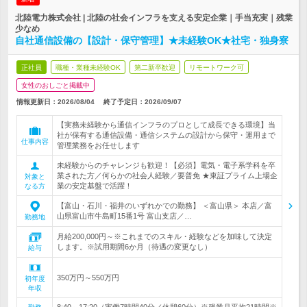
北陸電力株式会社 | 北陸の社会インフラを支える安定企業｜手当充実｜残業
少なめ
自社通信設備の【設計・保守管理】★未経験OK★社宅・独身寮
正社員
職種・業種未経験OK
第二新卒歓迎
リモートワーク可
女性のおしごと掲載中
情報更新日：2026/08/04
終了予定日：
2026/09/07
【実務未経験から通信インフラのプロとして成長できる環境】当
社が保有する通信設備・通信システムの設計から保守・運用まで
仕事内容
管理業務をお任せします
未経験からのチャレンジも歓迎！【必須】電気・電子系学科を卒
業された方／何らかの社会人経験／要普免 ★東証プライム上場企
対象と
業の安定基盤で活躍！
なる方
【富山・石川・福井のいずれかでの勤務】 ＜富山県＞ 本店／富
山県富山市牛島町15番1号 富山支店／…
勤務地
月給200,000円～※これまでのスキル・経験などを加味して決定
します。※試用期間6か月（待遇の変更なし）
給与
350万円～550万円
初年度
年収