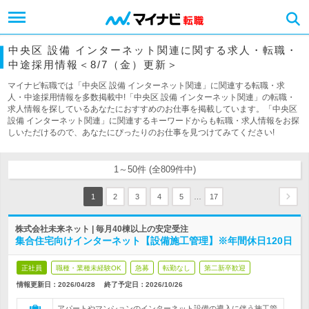
中央区 設備 インターネット関連に関する求人・転職・
中途採用情報＜8/7（金）更新＞
マイナビ転職では「中央区 設備 インターネット関連」に関連する転職・求
人・中途採用情報を多数掲載中!「中央区 設備 インターネット関連」の転職・
求人情報を探しているあなたにおすすめのお仕事を掲載しています。「中央区
設備 インターネット関連」に関連するキーワードからも転職・求人情報をお探
しいただけるので、あなたにぴったりのお仕事を見つけてみてください!
1～50件 (全809件中)
…
1
2
3
4
5
17
株式会社未来ネット | 毎月40棟以上の安定受注
集合住宅向けインターネット【設備施工管理】※年間休日120日
正社員
職種・業種未経験OK
急募
転勤なし
第二新卒歓迎
情報更新日：2026/04/28
終了予定日：
2026/10/26
アパートやマンションのインターネット設備の導入に伴う施工管