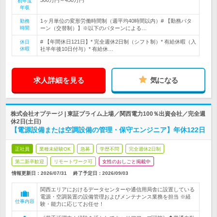
初年度
年収
1ヶ月単位の変形労働時間制（週平均40時間以内）# 【勤務パタ
勤務
時間
ーン（交替制）】※以下のパターンによる…
# 【年間休日121日】* 完全週休2日制（シフト制）* 有給休暇（入
休日
休暇
社半年後10日付与）* 有給休…
求人詳細を見る
気になる
株式会社オプテージ | 東証プライム上場／関西電力100％出資会社／完全週
休2日(土日)
【電源設備または空調設備の管理・保守エンジニア】年休122日
正社員
業種未経験OK
急募
学歴不問
完全週休2日制
第二新卒歓迎
リモートワーク可
女性のおしごと掲載中
情報更新日：2026/07/31
終了予定日：
2026/09/03
関西エリアにおけるデータセンターや通信用局舎に設置している
電源・空調装置の設備管理およびメンテナンス業務を担当 ※経
仕事内容
験・能力に応じてお任せ！