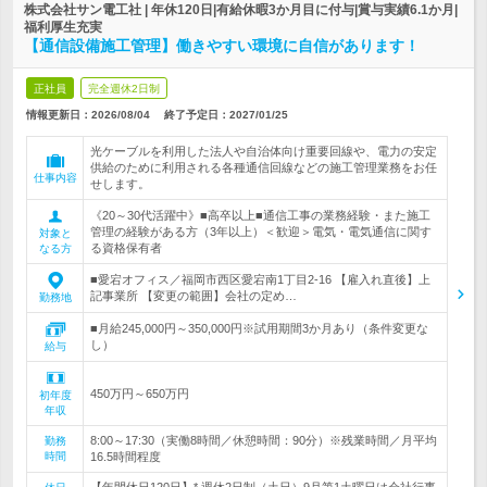
株式会社サン電工社 | 年休120日|有給休暇3か月目に付与|賞与実績6.1か月|
福利厚生充実
【通信設備施工管理】働きやすい環境に自信があります！
正社員
完全週休2日制
情報更新日：2026/08/04
終了予定日：
2027/01/25
光ケーブルを利用した法人や自治体向け重要回線や、電力の安定
供給のために利用される各種通信回線などの施工管理業務をお任
仕事内容
せします。
《20～30代活躍中》■高卒以上■通信工事の業務経験・また施工
管理の経験がある方（3年以上）＜歓迎＞電気・電気通信に関す
対象と
る資格保有者
なる方
■愛宕オフィス／福岡市西区愛宕南1丁目2-16 【雇入れ直後】上
記事業所 【変更の範囲】会社の定め…
勤務地
■月給245,000円～350,000円※試用期間3か月あり（条件変更な
し）
給与
450万円～650万円
初年度
年収
8:00～17:30（実働8時間／休憩時間：90分）※残業時間／月平均
勤務
時間
16.5時間程度