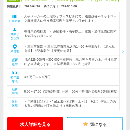
情報更新日：2026/04/10
終了予定日：
2026/10/08
大手メーカーの工場やオフィスビルにて、通信設備やネットワー
ク機器導入に伴う施工管理と保守をお任せします。
仕事内容
職種未経験歓迎！＜必須要件＞高卒以上／電気・通信設備に関す
対象と
る知識をお持ちの方
なる方
＜三重事業部＞ 三重県津市東丸之内14-30 ★転勤なし 【雇入れ
直後】上記事業所 【変更の範囲】…
勤務地
月給228,000円～300,000円※経験・能力等を考慮の上、当社規定
により決定します。 ※試用期間：3ヶ月（待遇…
給与
400万円～600万円
初年度
年収
勤務
8:30～17:30（実働8時間）休憩：60分※時間外労働月35時間程度
時間
＜年間休日119日＞* 完全週休2日制（土・日・祝日）※祝日のあ
休日
休暇
る週の翌週は土曜出勤あり（祝日の週は…
求人詳細を見る
気になる