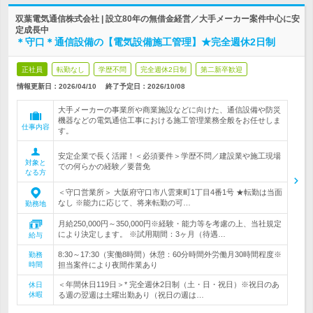
双葉電気通信株式会社 | 設立80年の無借金経営／大手メーカー案件中心に安
定成長中
＊守口＊通信設備の【電気設備施工管理】★完全週休2日制
正社員
転勤なし
学歴不問
完全週休2日制
第二新卒歓迎
情報更新日：2026/04/10
終了予定日：
2026/10/08
大手メーカーの事業所や商業施設などに向けた、通信設備や防災
機器などの電気通信工事における施工管理業務全般をお任せしま
仕事内容
す。
安定企業で長く活躍！＜必須要件＞学歴不問／建設業や施工現場
対象と
での何らかの経験／要普免
なる方
＜守口営業所＞ 大阪府守口市八雲東町1丁目4番1号 ★転勤は当面
なし ※能力に応じて、将来転勤の可…
勤務地
月給250,000円～350,000円※経験・能力等を考慮の上、当社規定
により決定します。 ※試用期間：3ヶ月（待遇…
給与
8:30～17:30（実働8時間）休憩：60分時間外労働月30時間程度※
勤務
時間
担当案件により夜間作業あり
＜年間休日119日＞* 完全週休2日制（土・日・祝日）※祝日のあ
休日
休暇
る週の翌週は土曜出勤あり（祝日の週は…