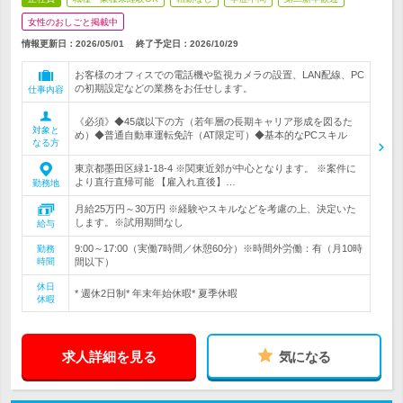
女性のおしごと掲載中
情報更新日：2026/05/01
終了予定日：
2026/10/29
お客様のオフィスでの電話機や監視カメラの設置、LAN配線、PC
の初期設定などの業務をお任せします。
仕事内容
《必須》◆45歳以下の方（若年層の長期キャリア形成を図るた
対象と
め）◆普通自動車運転免許（AT限定可）◆基本的なPCスキル
なる方
東京都墨田区緑1-18-4 ※関東近郊が中心となります。 ※案件に
より直行直帰可能 【雇入れ直後】…
勤務地
月給25万円～30万円 ※経験やスキルなどを考慮の上、決定いた
します。※試用期間なし
給与
9:00～17:00（実働7時間／休憩60分）※時間外労働：有（月10時
勤務
時間
間以下）
休日
* 週休2日制* 年末年始休暇* 夏季休暇
休暇
求人詳細を見る
気になる