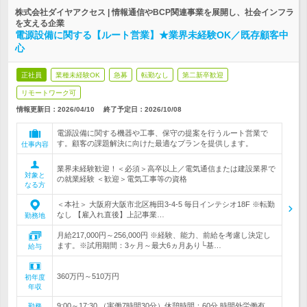
株式会社ダイヤアクセス | 情報通信やBCP関連事業を展開し、社会インフラ
を支える企業
電源設備に関する【ルート営業】★業界未経験OK／既存顧客中
心
正社員
業種未経験OK
急募
転勤なし
第二新卒歓迎
リモートワーク可
情報更新日：2026/04/10
終了予定日：
2026/10/08
電源設備に関する機器や工事、保守の提案を行うルート営業で
す。顧客の課題解決に向けた最適なプランを提供します。
仕事内容
業界未経験歓迎！＜必須＞高卒以上／電気通信または建設業界で
対象と
の就業経験 ＜歓迎＞電気工事等の資格
なる方
＜本社＞ 大阪府大阪市北区梅田3-4-5 毎日インテシオ18F ※転勤
なし 【雇入れ直後】上記事業…
勤務地
月給217,000円～256,000円 ※経験、能力、前給を考慮し決定し
ます。※試用期間：3ヶ月～最大6ヵ月あり└基…
給与
360万円～510万円
初年度
年収
9:00～17:30 （実働7時間30分）休憩時間：60分 時間外労働有
勤務