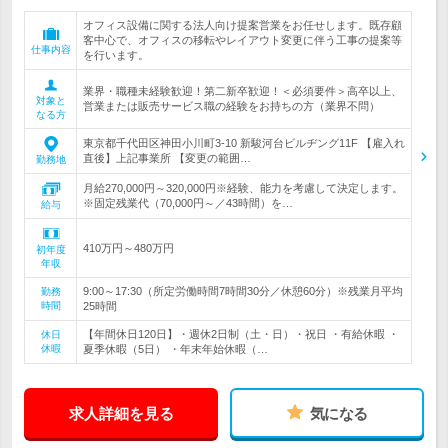
オフィス設備に関する法人向け提案営業をお任せします。既存顧
客中心で、オフィスの移転やレイアウト変更に伴う工事の提案等
仕事内容
を行います。
業界・職種未経験歓迎！第二新卒歓迎！＜必須要件＞高卒以上、
対象と
営業または販売サービス職の経験をお持ちの方（業界不問）
なる方
東京都千代田区神田小川町3-10 新駿河台ビルヂング11F 【雇入れ
直後】上記事業所 【変更の範囲…
勤務地
月給270,000円～320,000円※経験、能力を考慮して決定します。
※固定残業代（70,000円～／43時間）を…
給与
410万円～480万円
初年度
年収
9:00～17:30（所定労働時間7時間30分／休憩60分）※残業月平均
勤務
時間
25時間
【年間休日120日】・週休2日制（土・日）・祝日 ・有給休暇 ・
休日
休暇
夏季休暇（5日） ・年末年始休暇（…
求人詳細を見る
気になる