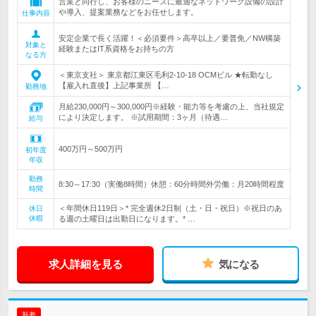
営業と同行し、お客様のニーズに最適なネットワーク設備の設計
や導入、提案業務などをお任せします。
仕事内容
安定企業で長く活躍！＜必須要件＞高卒以上／要普免／NW構築
対象と
経験またはIT系資格をお持ちの方
なる方
＜東京支社＞ 東京都江東区毛利2-10-18 OCMビル ★転勤なし
【雇入れ直後】上記事業所 【…
勤務地
月給230,000円～300,000円※経験・能力等を考慮の上、当社規定
により決定します。 ※試用期間：3ヶ月（待遇…
給与
400万円～500万円
初年度
年収
勤務
8:30～17:30（実働8時間）休憩：60分時間外労働：月20時間程度
時間
＜年間休日119日＞* 完全週休2日制（土・日・祝日）※祝日のあ
休日
休暇
る週の土曜日は出勤日になります。* …
求人詳細を見る
気になる
新着