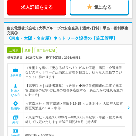
求人詳細を見る
気になる
住友電設株式会社 | 大手グループの安定企業｜週休2日制｜手当・福利厚生
充実◎
《東京・大阪・名古屋》ネットワーク設備の【施工管理】
正社員
急募
第二新卒歓迎
情報更新日：2026/07/30
終了予定日：
2026/08/31
《技術力を磨いて更なる成長へ！》ビルや工場、病院・介護施設
などのネットワーク設備施工管理を担当し、様々な大規模プロジ
仕事内容
ェクトに携わります。
【高卒以上｜経験者募集】＜必須＞◆通信設備関連の工事で施工
管理業務の経験 ◎社員の成長を応援する、あたたかな社風も魅力
対象と
の1つです！
なる方
＜東京本社＞ 東京都港区三田3-12-15 ＜大阪本社＞ 大阪府大阪市
西区阿波座2-1-4 ＜中部…
勤務地
＜東京本社＞月給300,000円～480,000円※経験・年齢・能力を考
慮して決定いたします※試用期間3カ月（待遇変…
給与
600万円～1000万円
初年度