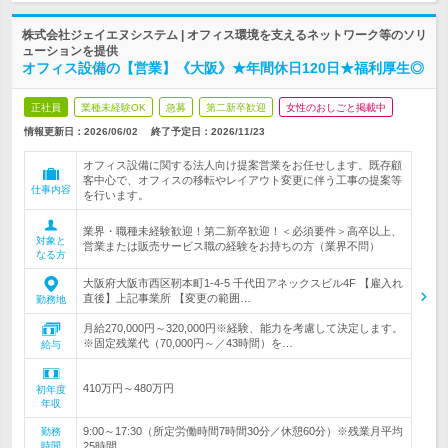
株式会社ジェイエヌシステム | オフィス環境を支えるネットワーク等のソリ
ューションを提供
オフィス設備の【営業】《大阪》★年間休日120日★福利厚生◎
正社員
業種未経験OK
急募
第二新卒歓迎
女性のおしごと掲載中
情報更新日：2026/06/02
終了予定日：
2026/11/23
オフィス設備に関する法人向け提案営業をお任せします。既存顧
客中心で、オフィスの移転やレイアウト変更に伴う工事の提案等
仕事内容
を行います。
業界・職種未経験歓迎！第二新卒歓迎！＜必須要件＞高卒以上、
対象と
営業または販売サービス職の経験をお持ちの方（業界不問）
なる方
大阪府大阪市西区靭本町1-4-5 千代田アネックスビル4F 【雇入れ
直後】上記事業所 【変更の範囲…
勤務地
月給270,000円～320,000円※経験、能力を考慮して決定します。
※固定残業代（70,000円～／43時間）を…
給与
410万円～480万円
初年度
年収
9:00～17:30（所定労働時間7時間30分／休憩60分）※残業月平均
勤務
時間
25時間