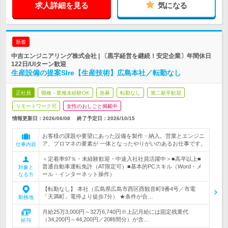
求人詳細を見る
気になる
新着
中吉エンジニアリング株式会社 | 〔黒字経営を継続！安定企業〕年間休日
122日/UIターン歓迎
生産設備の提案SIre【生産技術】広島本社／転勤なし
正社員
職種・業種未経験OK
急募
転勤なし
第二新卒歓迎
リモートワーク可
女性のおしごと掲載中
情報更新日：2026/06/08
終了予定日：
2026/10/15
お客様の課題や要望にあった設備を製作・納入。営業とエンジニ
ア、プロマネの要素が 一体となったやりがいのあるお仕事です。
仕事内容
＜定着率97％・未経験歓迎・中途入社社員活躍中＞■高卒以上■
普通自動車運転免許（AT限定可）■基本的PCスキル（Word・メ
対象と
ール・インターネット操作）
なる方
【転勤なし】 本社（広島県広島市西区西観音町9番4号／市電
「天満町」電停より徒歩7分） ★条件が合…
勤務地
月給25万3,000円～32万6,740円※上記月給には固定残業代
（34,200円～44,200円／20時間分）が含…
給与