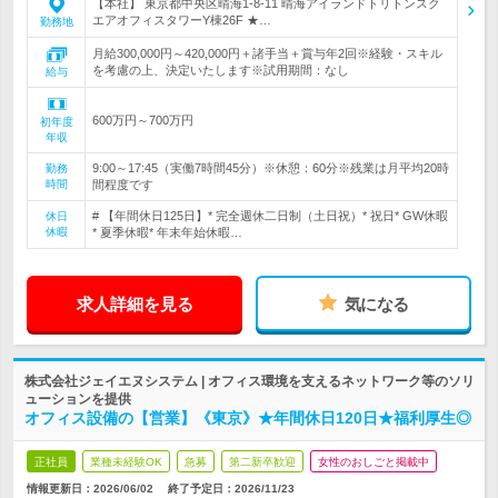
【本社】 東京都中央区晴海1-8-11 晴海アイランドトリトンスク
エアオフィスタワーY棟26F ★…
勤務地
月給300,000円～420,000円＋諸手当＋賞与年2回※経験・スキル
を考慮の上、決定いたします※試用期間：なし
給与
600万円～700万円
初年度
年収
9:00～17:45（実働7時間45分）※休憩：60分※残業は月平均20時
勤務
時間
間程度です
# 【年間休日125日】* 完全週休二日制（土日祝）* 祝日* GW休暇
休日
休暇
* 夏季休暇* 年末年始休暇…
求人詳細を見る
気になる
株式会社ジェイエヌシステム | オフィス環境を支えるネットワーク等のソリ
ューションを提供
オフィス設備の【営業】《東京》★年間休日120日★福利厚生◎
正社員
業種未経験OK
急募
第二新卒歓迎
女性のおしごと掲載中
情報更新日：2026/06/02
終了予定日：
2026/11/23