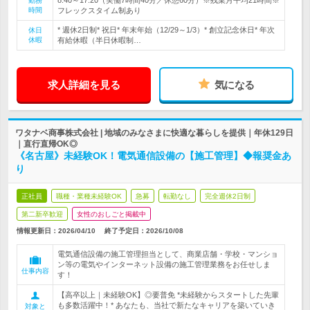
8:40～17:20（実働7時間40分／休憩60分）※残業月平均21時間※
勤務
時間
フレックスタイム制あり
* 週休2日制* 祝日* 年末年始（12/29～1/3）* 創立記念休日* 年次
休日
休暇
有給休暇（半日休暇制…
求人詳細を見る
気になる
ワタナベ商事株式会社 | 地域のみなさまに快適な暮らしを提供｜年休129日
｜直行直帰OK◎
《名古屋》未経験OK！電気通信設備の【施工管理】◆報奨金あ
り
正社員
職種・業種未経験OK
急募
転勤なし
完全週休2日制
第二新卒歓迎
女性のおしごと掲載中
情報更新日：2026/04/10
終了予定日：
2026/10/08
電気通信設備の施工管理担当として、商業店舗・学校・マンショ
ン等の電気やインターネット設備の施工管理業務をお任せしま
仕事内容
す！
【高卒以上｜未経験OK】◎要普免 *未経験からスタートした先輩
も多数活躍中！* あなたも、当社で新たなキャリアを築いていき
対象と