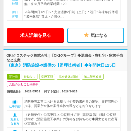
時間
無：有※月平均残業時間：20…
＜年間休日121日＞* 完全週休2日制（土日）* 祝日* 年末年始休暇
休日
休暇
* 慶弔休暇* 育児・介護休…
求人詳細を見る
気になる
OKIクロステック株式会社 | 【OKIグループ】◆退職金・寮社宅・家族手当
など充実
《東京》消防施設や設備の【監理技術者】◆年間休日125日
正社員
転勤なし
学歴不問
完全週休2日制
第二新卒歓迎
女性のおしごと掲載中
情報更新日：2026/05/01
終了予定日：
2026/10/29
消防施設工事における見積もりや契約書内容の確認、履行管理の
指導、営業所全体の案件進捗管理などをお任せします。
仕事内容
《必須要件》◎高卒以上 ◎監理技術者（消防設備）経験 ◎監理
技術者（消防施設工事業）の資格をお持ちの方◆男女ともに産育
対象と
休実績あり
なる方