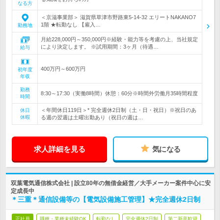
なる方
＜京滋事業部＞ 滋賀県草津市野路東5-14-32 エリートNAKANO7
1階 ★転勤なし 【雇入…
勤務地
月給228,000円～350,000円※経験・能力等を考慮の上、当社規定
により決定します。 ※試用期間：3ヶ月（待遇…
給与
400万円～600万円
初年度
年収
勤務
8:30～17:30（実働8時間）休憩：60分※時間外労働月35時間程度
時間
＜年間休日119日＞* 完全週休2日制（土・日・祝日）※祝日のあ
休日
休暇
る週の翌週は土曜出勤あり（祝日の週は…
求人詳細を見る
気になる
双葉電気通信株式会社 | 設立80年の無借金経営／大手メーカー案件中心に安
定成長中
＊三重＊通信設備等の【電気設備施工管理】★完全週休2日制
正社員
職種・業種未経験OK
転勤なし
完全週休2日制
第二新卒歓迎