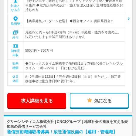
《若手活躍中！経験を活かしてキャリアアップ可能》◆普通自動
車免許 ◆電力設備等の設計・施工管理又は保守運用管理経験をお
対象と
持ちの方
なる方
【兵庫募集／UIターン歓迎】 ◆西宮オフィス 兵庫県西宮市
勤務地
月給22万円～+諸手当+賞与（年2回）※経験・能力を考慮の上、
決定いたします※試用期間はありません
給与
500万円～750万円
初年度
年収
◆フレックスタイム制標準労働時間1日：7時間40分フレキシブル
勤務
時間
タイム：5時～22時（一日における最低…
# 【年間休日122日】* 完全週休2日制（土日）※ただし、特定業
休日
休暇
務従事者は指定休日制* 祝日* 年…
求人詳細を見る
気になる
グリーンシティコム株式会社 | CNCIグループ｜地域社会の発展を支える愛
知県の通信サービス会社
通信技術職経験者募集！放送通信設備の【運用・管理職】