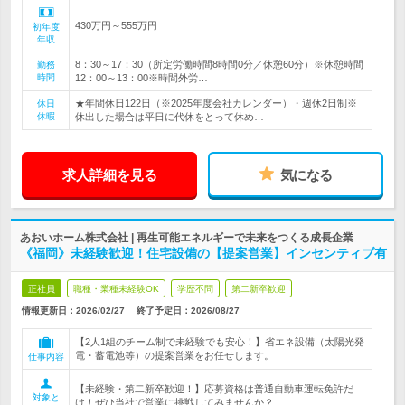
430万円～555万円
初年度
年収
8：30～17：30（所定労働時間8時間0分／休憩60分）※休憩時間
勤務
時間
12：00～13：00※時間外労…
★年間休日122日（※2025年度会社カレンダー）・週休2日制※
休日
休暇
休出した場合は平日に代休をとって休め…
求人詳細を見る
気になる
あおいホーム株式会社 | 再生可能エネルギーで未来をつくる成長企業
《福岡》未経験歓迎！住宅設備の【提案営業】インセンティブ有
正社員
職種・業種未経験OK
学歴不問
第二新卒歓迎
情報更新日：2026/02/27
終了予定日：
2026/08/27
【2人1組のチーム制で未経験でも安心！】省エネ設備（太陽光発
電・蓄電池等）の提案営業をお任せします。
仕事内容
【未経験・第二新卒歓迎！】応募資格は普通自動車運転免許だ
対象と
け！ぜひ当社で営業に挑戦してみませんか？