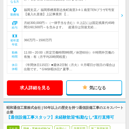
なる方
福岡支店／ 福岡県糟屋郡志免町南里3-4-1 南里TENプラザE号室
【雇入れ直後】上記事業所 【…
勤務地
月給300,000円～（一律手当を含む）※上記には固定残業代45時
間分60,500円～を含みます。 超過分は別途支給…
給与
360万円～1500万円
初年度
年収
11:00～20:00（所定労働時間8時間／休憩60分）※時間外労働の
勤務
時間
有無：有（月平均20時間程度）
《年間休日115日》■週休2日制（月火）※月曜日が祝日の場合は
休日
休暇
出勤です。* GW休暇(6日)* 夏季…
求人詳細を見る
気になる
昭和通信工業株式会社 | 50年以上の歴史を持つ通信設備工事のエキスパート
企業
【通信設備工事スタッフ】未経験歓迎*転勤なし*直行直帰可
正社員
職種・業種未経験OK
転勤なし
学歴不問
第二新卒歓迎