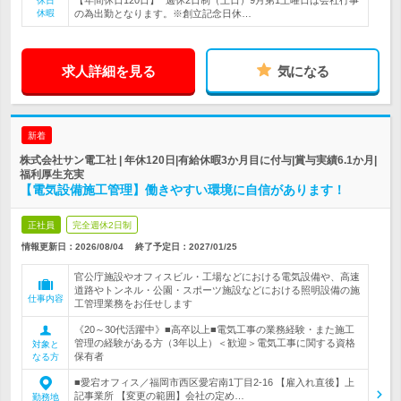
【年間休日120日】* 週休2日制（土日）9月第1土曜日は会社行事
休日
休暇
の為出勤となります。※創立記念日休…
求人詳細を見る
気になる
新着
株式会社サン電工社 | 年休120日|有給休暇3か月目に付与|賞与実績6.1か月|
福利厚生充実
【電気設備施工管理】働きやすい環境に自信があります！
正社員
完全週休2日制
情報更新日：2026/08/04
終了予定日：
2027/01/25
官公庁施設やオフィスビル・工場などにおける電気設備や、高速
道路やトンネル・公園・スポーツ施設などにおける照明設備の施
仕事内容
工管理業務をお任せします
《20～30代活躍中》■高卒以上■電気工事の業務経験・また施工
管理の経験がある方（3年以上）＜歓迎＞電気工事に関する資格
対象と
保有者
なる方
■愛宕オフィス／福岡市西区愛宕南1丁目2-16 【雇入れ直後】上
記事業所 【変更の範囲】会社の定め…
勤務地