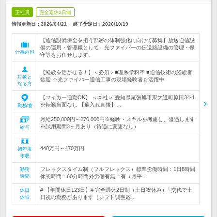
正社員
完全週休2日制
情報更新日：2026/04/21
終了予定日：
2026/10/19
【通信設備保全を担う部署の体制強化に向けて募集】放送通信設
備の運用・管理職として、光ファイバーの伝送路設備の管理・保
仕事内容
守等をお任せします。
【経験を活かせる！】＜必須＞■理系学科卒 ■通信技術の経験者
対象と
歓迎 ☆光ファイバー通信工事の現場経験者も活躍中
なる方
【マイカー通勤OK】 ＜本社＞ 愛知県尾張旭市東大道町原田34-1
※転勤当面なし 【雇入れ直後】…
勤務地
月給250,000円～270,000円※経験・スキルを考慮し、優遇します
※試用期間3ヶ月あり（待遇に変更なし）
給与
440万円～470万円
初年度
年収
フレックスタイム制（フルフレックス）標準労働時間：1日8時間
勤務
時間
休憩時間：60分時間外労働有無：有（月平…
# 【年間休日123日】# 完全週休2日制（土日祝休み）└交代で土
休日
休暇
日祝の勤務があります（シフト調整応…