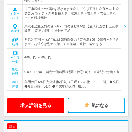
任せします。
【工事現場での経験を活かせます◎】《必須要件》◎高卒以上 ◎
要普免 ◎オフィス内各種工事（電気工事・管工事・内装工事な
対象と
ど）の現場経験
なる方
東京都足立区竹の塚3-10-1 竹の塚ビル5階 【雇入れ直後】上記事
業所 【変更の範囲】会社の定め…
勤務地
月給34万円～（給与には30時間分の固定残業代64,000円～を含み
ます。超過分は別途支給。）※年齢・経験・能力をも…
給与
400万円～600万円
初年度
年収
勤務
9:00～18:00 （所定労働時間8時間／休憩60分）※時間外労働：有
時間
年間休日125日完全週休2日制（日曜＋その他／シフト制）◆祝日
休日
休暇
◆夏期休暇（5日）◆年末年始休暇（6日…
求人詳細を見る
気になる
新着