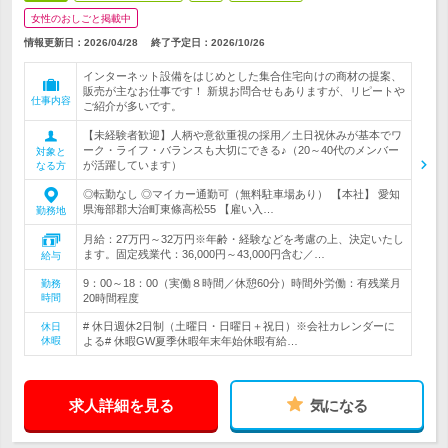
女性のおしごと掲載中
情報更新日：2026/04/28
終了予定日：
2026/10/26
インターネット設備をはじめとした集合住宅向けの商材の提案、
販売が主なお仕事です！ 新規お問合せもありますが、リピートや
仕事内容
ご紹介が多いです。
【未経験者歓迎】人柄や意欲重視の採用／土日祝休みが基本でワ
ーク・ライフ・バランスも大切にできる♪（20～40代のメンバー
対象と
が活躍しています）
なる方
◎転勤なし ◎マイカー通勤可（無料駐車場あり） 【本社】 愛知
県海部郡大治町東條高松55 【雇い入…
勤務地
月給：27万円～32万円※年齢・経験などを考慮の上、決定いたし
ます。固定残業代：36,000円～43,000円含む／…
給与
9：00～18：00（実働８時間／休憩60分）時間外労働：有残業月
勤務
時間
20時間程度
# 休日週休2日制（土曜日・日曜日＋祝日）※会社カレンダーに
休日
休暇
よる# 休暇GW夏季休暇年末年始休暇有給…
求人詳細を見る
気になる