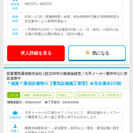
400万円～600万円
初年度
年収
8:30～17:30（実働8時間）休憩：60分時間外労働月35時間程度※
勤務
時間
担当案件により夜間作業あり
＜年間休日119日＞* 完全週休2日制（土・日・祝日）※祝日のあ
休日
休暇
る週の翌週は土曜出勤あり（祝日の週は…
求人詳細を見る
気になる
双葉電気通信株式会社 | 設立80年の無借金経営／大手メーカー案件中心に安
定成長中
＊滋賀＊通信設備等の【電気設備施工管理】★完全週休2日制
正社員
職種・業種未経験OK
転勤なし
完全週休2日制
第二新卒歓迎
情報更新日：2026/04/10
終了予定日：
2026/10/08
大手メーカーの工場やオフィスビルにて、通信設備やネットワー
ク機器導入に伴う施工管理と保守をお任せします。
仕事内容
職種未経験歓迎！＜必須要件＞高卒以上／電気・通信設備に関す
対象と
る知識をお持ちの方