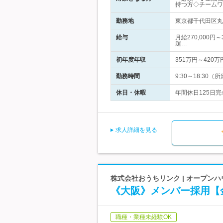
持つ方◇チームワ
勤務地
東京都千代田区丸
給与
月給270,000円
超…
初年度年収
351万円～420万
勤務時間
9:30～18:3
休日・休暇
年間休日125日
求人詳細を見る
株式会社おうちリンク | オープン
《大阪》メンバー採用【
職種・業種未経験OK