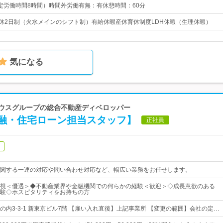
0（所定労働時間8時間）時間外労働有無：有休憩時間：60分
週休2日制（火水メインのシフト制）有給休暇産休育休制度LDH休暇（生理休暇）
気になる
ハウスグループの総合不動産ディベロッパー
融・住宅ローン担当スタッフ】
正社員
関する一連の対応や問い合わせ対応など、幅広い業務をお任せします。
視＜優遇＞◆不動産業界や金融機関での何らかの経験＜歓迎＞◇成長意欲のある
験◇ホスピタリティをお持ちの方
の内3-3-1 新東京ビル7階 【雇い入れ直後】上記事業所 【変更の範囲】会社の定…