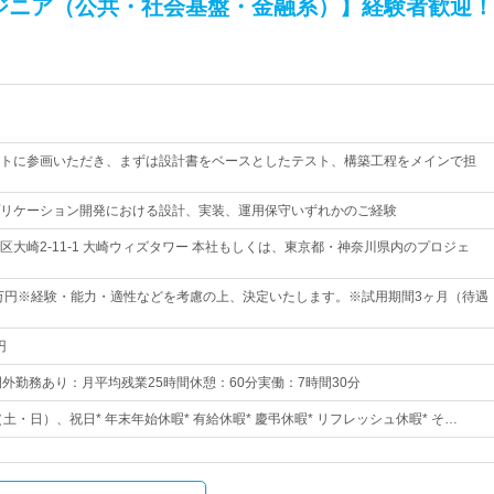
ジニア（公共・社会基盤・金融系）】経験者歓迎！
トに参画いただき、まずは設計書をベースとしたテスト、構築工程をメインで担
リケーション開発における設計、実装、運用保守いずれかのご経験
区大崎2-11-1 大崎ウィズタワー 本社もしくは、東京都・神奈川県内のプロジェ
3万円※経験・能力・適性などを考慮の上、決定いたします。※試用期間3ヶ月（待遇
円
30時間外勤務あり：月平均残業25時間休憩：60分実働：7時間30分
（土・日）、祝日* 年末年始休暇* 有給休暇* 慶弔休暇* リフレッシュ休暇* そ…