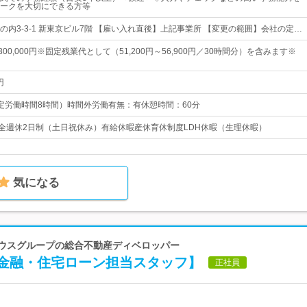
ークを大切にできる方等
の内3-3-1 新東京ビル7階 【雇い入れ直後】上記事業所 【変更の範囲】会社の定…
～300,000円※固定残業代として（51,200円～56,900円／30時間分）を含みます※
円
0（所定労働時間8時間）時間外労働有無：有休憩時間：60分
完全週休2日制（土日祝休み）有給休暇産休育休制度LDH休暇（生理休暇）
気になる
ハウスグループの総合不動産ディベロッパー
金融・住宅ローン担当スタッフ】
正社員