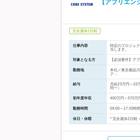
【アプリエン
完全週休2日制
仕事内容
特定のプロジェク
当します。
対象となる方
【必須要件】アプ
勤務地
本社／東京都品川
ク…
給与
月給23万円～3
同一）
初年度年収
400万円～570万
勤務時間
09:00～17:
休日・休暇
* 完全週休2日制