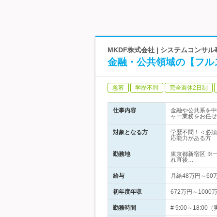
MKDF株式会社 | システムコン
金融・公共領域の【フル
急募
学歴不問
完全週休2日制
仕事内容
金融や公共系を中
ャー業務をお任せ
対象となる方
学歴不問！＜必須
応能力がある方
勤務地
東京都新宿区 ※
れ直後…
給与
月給48万円～6
初年度年収
672万円～1000
勤務時間
# 9:00～18