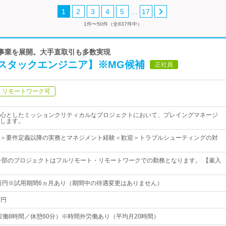
…
1
2
3
4
5
17
1件〜50件（全837件中）
サル事業を展開。大手直取引も多数実現
スタックエンジニア】※MG候補
正社員
リモートワーク可
心としたミッションクリティカルなプロジェクトにおいて、プレイングマネージ
します。
＞要件定義以降の実務とマネジメント経験＜歓迎＞トラブルシューティングの対
一部のプロジェクトはフルリモート・リモートワークでの勤務となります。 【雇入
0万円※試用期間6ヵ月あり（期間中の待遇変更はありません）
万円
:00（実働8時間／休憩60分）※時間外労働あり（平均月20時間）