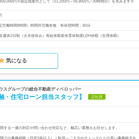
～300,000円※固定残業代として（51,200円～56,900円／30時間分）を含みます※
円
0（所定労働時間8時間）時間外労働有無：有休憩時間：60分
完全週休2日制（火水祝休み）有給休暇産休育休制度LDH休暇（生理休暇）
気になる
ハウスグループの総合不動産ディベロッパー
融・住宅ローン担当スタッフ】
正社員
関する一連の対応や問い合わせ対応など、幅広い業務をお任せします。
関での事務経験（目安3年以上）＜歓迎＞◇入力やチェックなどの高い事務能力を