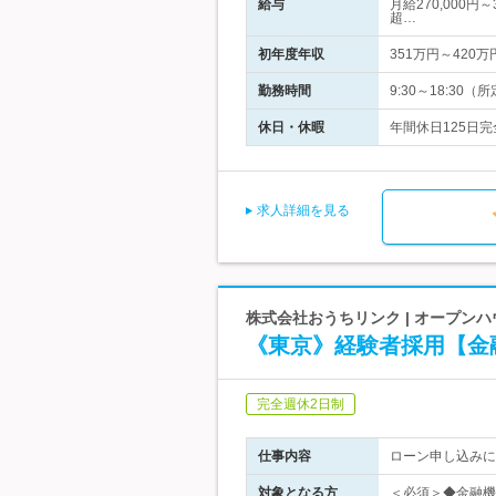
給与
月給270,000円
超…
初年度年収
351万円～420万
勤務時間
9:30～18:3
休日・休暇
年間休日125日
求人詳細を見る
株式会社おうちリンク | オープン
《東京》経験者採用【金
完全週休2日制
仕事内容
ローン申し込みに
対象となる方
＜必須＞◆金融機