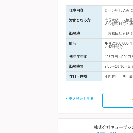
仕事内容
ローン申し込みに
対象となる方
成長意欲・人柄重
方◇顧客対応の経
勤務地
【東梅田駅直結！】
給与
◆月給360,00
／42時間分）…
初年度年収
468万円～504万
勤務時間
9:30～18:3
休日・休暇
年間休日110日
求人詳細を見る
株式会社キューブシ