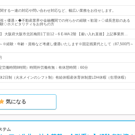
関する一連の対応や問い合わせ対応など、幅広い業務をお任せします。
視＜優遇＞◆不動産業界や金融機関での何らかの経験＜歓迎＞◇成長意欲のある
験◇ホスピタリティをお持ちの方
 大阪府大阪市北区梅田1丁目12－6 E-MA 2階 【雇い入れ直後】上記事業所…
0円～※経験・年齢・資格など考慮し優遇いたします※固定残業代として（87,500円～
円
0（所定労働時間8時間）時間外労働有無：有休憩時間：60分
週休2日制（火水メインのシフト制）有給休暇産休育休制度LDH休暇（生理休暇）
気になる
ステム