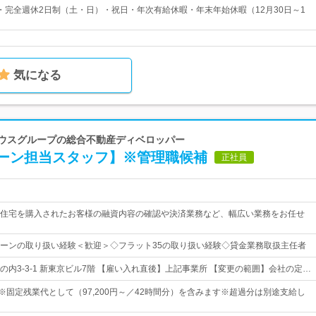
0日・完全週休2日制（土・日）・祝日・年次有給休暇・年末年始休暇（12月30日～1
気になる
ハウスグループの総合不動産ディベロッパー
ーン担当スタッフ】※管理職候補
正社員
住宅を購入されたお客様の融資内容の確認や決済業務など、幅広い業務をお任せ
ーンの取り扱い経験＜歓迎＞◇フラット35の取り扱い経験◇貸金業務取扱主任者
の内3-3-1 新東京ビル7階 【雇い入れ直後】上記事業所 【変更の範囲】会社の定…
円～※固定残業代として（97,200円～／42時間分）を含みます※超過分は別途支給し