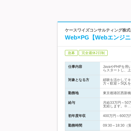
ケースワイズコンサルティング株式
Web×PG【Webエン
急募
完全週休2日制
仕事内容
JavaやPHP
らスタートし、上
対象となる方
経験を活かしてキ
方＜歓迎＞SQL
勤務地
東京都港区西新橋1
給与
月給33万円～50
支給します。※…
初年度年収
400万円～600万
勤務時間
09:30～18: