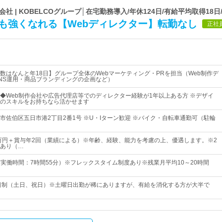
| KOBELCOグループ│在宅勤務導入/年休124日/有給平均取得18日
にも強くなれる【Webディレクター】転勤なし
正社
数はなんと年18日】グループ全体のWebマーケティング・PRを担当（Web制作デ
NS運用・商品ブランディングの企画など）
◆Web制作会社や広告代理店等でのディレクター経験が1年以上ある方 ※デザイ
のスキルをお持ちなら活かせます
市佐伯区五日市港2丁目2番1号 ※U・Iターン歓迎 ※バイク・自転車通勤可（駐輪
3万円＋賞与年2回（業績による）※年齢、経験、能力を考慮の上、優遇します。※2
あり（…
5（実働時間：7時間55分）※フレックスタイム制度あり※残業月平均10～20時間
2日制（土日、祝日）※土曜日出勤が稀にありますが、有給を消化する方が大半で