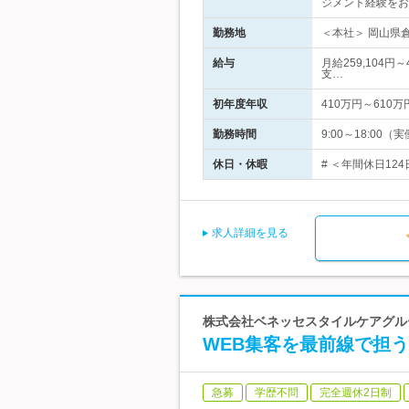
ジメント経験をお
勤務地
＜本社＞ 岡山県倉
給与
月給259,104円
支…
初年度年収
410万円～610万
勤務時間
9:00～18:0
休日・休暇
# ＜年間休日12
求人詳細を見る
株式会社ベネッセスタイルケアグルー
WEB集客を最前線で担
急募
学歴不問
完全週休2日制