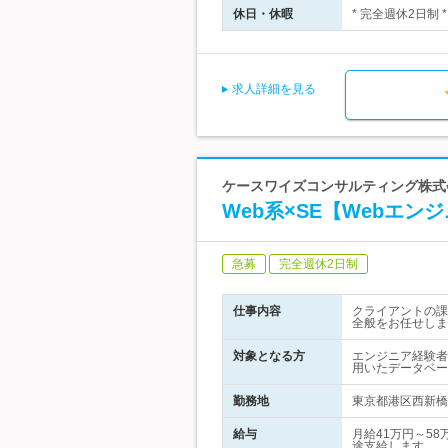
休日・休暇
* 完全週休2日制 
求人詳細を見る
ケースワイズコンサルティング株式
Web系×SE【Webエ
急募
完全週休2日制
仕事内容
クライアントの課
全般をお任せしま
対象となる方
エンジニア経験者
用いたデータベー
勤務地
東京都港区西新橋1
給与
月給41万円～58
途支給します。…