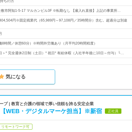
持ちの方
敷市阿知1-5-17 マルカンビル3F ※転勤なし 【雇入れ直後】上記の事業所…
～404,504円※固定残業代（65,989円～97,108円／35時間分）含む。超過分は別途
円
0（実働8時間／休憩60分）※時間外労働あり（月平均20時間程度）
4日＞* 完全週休2日制（土日）* 祝日* 有給休暇（入社半年後に10日～付与）└…
気になる
プ | 教育と介護の領域で厚い信頼を誇る安定企業
う【WEB・デジタルマーケ担当】※新宿
正社員
リモートワーク可