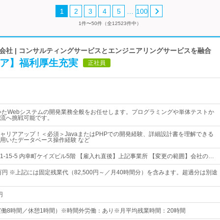
…
1
2
3
4
5
100
1件〜50件（全12523件中）
会社 | コンサルティングサービスとエンジニアリングサービスを融合
ジニア】福利厚生充実
正社員
を用いたWebシステムの開発業務全般をお任せします。プログラミングや単体テストか
流へ挑戦可能です。
ャリアアップ！＜必須＞JavaまたはPHPでの開発経験、詳細設計書を理解できる
を用いたデータベース操作経験 など
-15-5 内幸町ケイズビル5階 【雇入れ直後】上記事業所 【変更の範囲】会社の…
万円 ※上記には固定残業代（82,500円～／月40時間分）を含みます。超過分は別途
円
30（実働8時間／休憩1時間）※時間外労働：あり※月平均残業時間：20時間