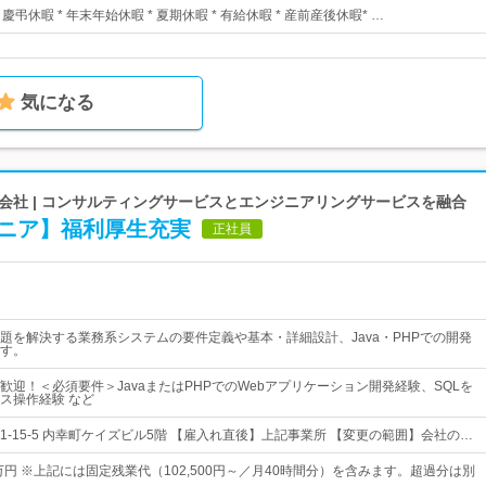
* 慶弔休暇 * 年末年始休暇 * 夏期休暇 * 有給休暇 * 産前産後休暇* …
気になる
会社 | コンサルティングサービスとエンジニアリングサービスを融合
ンジニア】福利厚生充実
正社員
題を解決する業務系システムの要件定義や基本・詳細設計、Java・PHPでの開発
す。
歓迎！＜必須要件＞JavaまたはPHPでのWebアプリケーション開発経験、SQLを
ス操作経験 など
-15-5 内幸町ケイズビル5階 【雇入れ直後】上記事業所 【変更の範囲】会社の…
万円 ※上記には固定残業代（102,500円～／月40時間分）を含みます。超過分は別