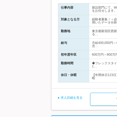
仕事内容
新設部門にて、W
をお任せします。
対象となる方
経験者募集！＜必
用いたデータ分析
勤務地
東京都新宿区西新
る…
給与
月給400,000円
含…
初年度年収
600万円～800万
勤務時間
◆フレックスタイ
1…
休日・休暇
【年間休日123
暇
求人詳細を見る