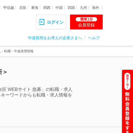
甲信越
北陸
東海
関西
中国
四国
九州
海外
簡単1分
ログイン
会員登録
中途採用をお考えの企業さまへ
ヘルプ
求人・転職・中途採用情報
新＞
区 WEBサイト 急募」の転職・求人
るキーワードからも転職・求人情報を