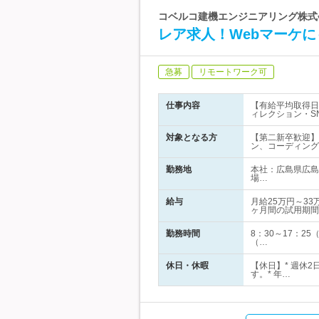
コベルコ建機エンジニアリング株式会社 
レア求人！Webマーケ
急募
リモートワーク可
仕事内容
【有給平均取得日
ィレクション・S
対象となる方
【第二新卒歓迎】
ン、コーディング
勤務地
本社：広島県広島
場…
給与
月給25万円～3
ヶ月間の試用期間
勤務時間
8：30～17：2
（…
休日・休暇
【休日】* 週休
す。* 年…