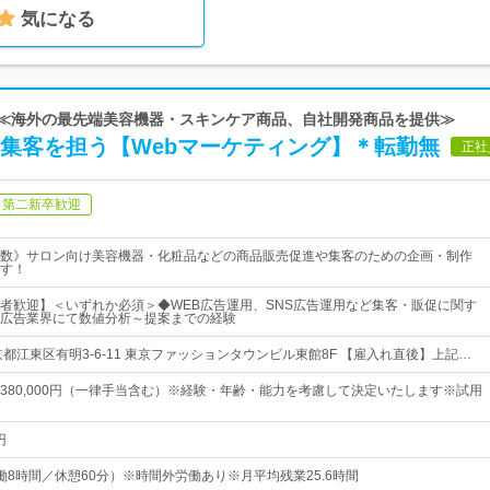
気になる
| ≪海外の最先端美容機器・スキンケア商品、自社開発商品を提供≫
S集客を担う【Webマーケティング】＊転勤無
正社
第二新卒歓迎
数》サロン向け美容機器・化粧品などの商品販売促進や集客のための企画・制作
す！
者歓迎】＜いずれか必須＞◆WEB広告運用、SNS広告運用など集客・販促に関す
広告業界にて数値分析～提案までの経験
都江東区有明3-6-11 東京ファッションタウンビル東館8F 【雇入れ直後】上記…
0円～380,000円（一律手当含む）※経験・年齢・能力を考慮して決定いたします※試用
円
0（実働8時間／休憩60分）※時間外労働あり※月平均残業25.6時間