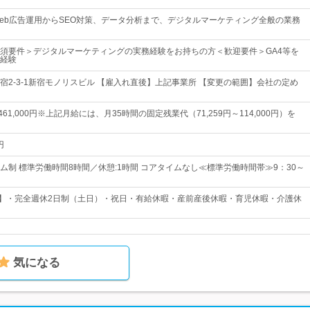
eb広告運用からSEO対策、データ分析まで、デジタルマーケティング全般の業務
須要件＞デジタルマーケティングの実務経験をお持ちの方＜歓迎要件＞GA4等を
経験
宿2-3-1新宿モノリスビル 【雇入れ直後】上記事業所 【変更の範囲】会社の定め
～461,000円※上記月給には、月35時間の固定残業代（71,259円～114,000円）を
円
ム制 標準労働時間8時間／休憩:1時間 コアタイムなし≪標準労働時間帯≫9：30～
日】・完全週休2日制（土日）・祝日・有給休暇・産前産後休暇・育児休暇・介護休
気になる