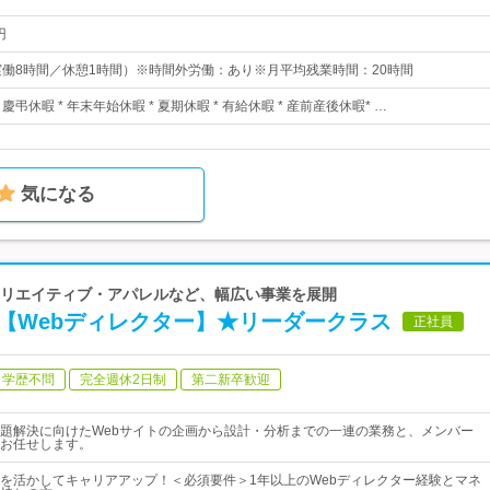
円
30（実働8時間／休憩1時間）※時間外労働：あり※月平均残業時間：20時間
* 慶弔休暇 * 年末年始休暇 * 夏期休暇 * 有給休暇 * 産前産後休暇* …
気になる
・クリエイティブ・アパレルなど、幅広い事業を展開
計【Webディレクター】★リーダークラス
正社員
学歴不問
完全週休2日制
第二新卒歓迎
題解決に向けたWebサイトの企画から設計・分析までの一連の業務と、メンバー
お任せします。
を活かしてキャリアアップ！＜必須要件＞1年以上のWebディレクター経験とマネ