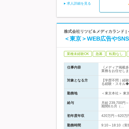
求人詳細を見る
株式会社リツビ＆メディカランド 
＜東京＞WEB広告やSN
業種未経験OK
急募
転勤なし
仕事内容
《メディア掲載多
業務をお任せしま
対象となる方
【学歴不問｜経験
る経験・スキル◆
勤務地
＜東京本社＞ 東京
給与
月給 239,70
期間6カ月（…
初年度年収
420万円～620万
勤務時間
9:10～18:1