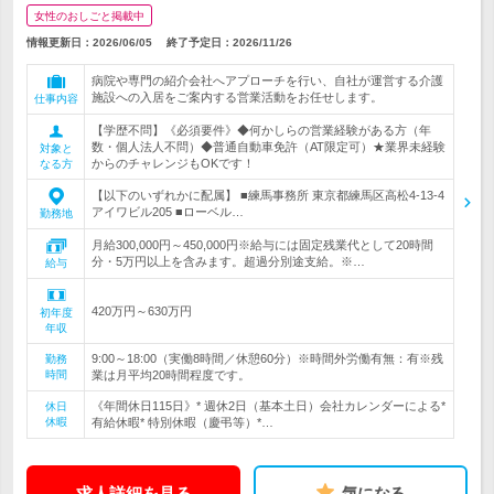
女性のおしごと掲載中
情報更新日：2026/06/05
終了予定日：
2026/11/26
病院や専門の紹介会社へアプローチを行い、自社が運営する介護
施設への入居をご案内する営業活動をお任せします。
仕事内容
【学歴不問】《必須要件》◆何かしらの営業経験がある方（年
数・個人法人不問）◆普通自動車免許（AT限定可）★業界未経験
対象と
からのチャレンジもOKです！
なる方
【以下のいずれかに配属】 ■練馬事務所 東京都練馬区高松4-13-4
アイワビル205 ■ローベル…
勤務地
月給300,000円～450,000円※給与には固定残業代として20時間
分・5万円以上を含みます。超過分別途支給。※…
給与
420万円～630万円
初年度
年収
9:00～18:00（実働8時間／休憩60分）※時間外労働有無：有※残
勤務
時間
業は月平均20時間程度です。
《年間休日115日》* 週休2日（基本土日）会社カレンダーによる*
休日
休暇
有給休暇* 特別休暇（慶弔等）*…
求人詳細を見る
気になる