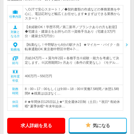
＼OJTで安心スタート！／◆契約書類の作成などの事務業務を中
心に、電話応対など幅広くお任せします★まずはできる業務から
仕事内容
スタート！
【未経験OK！学歴不問／第二新卒／ブランクありの方も歓迎】
◆宅建士・建築士をお持ちの方⇒資格手当あり（宅建士3万円
対象と
分・建築士5万円分）
なる方
【転勤なし！中野駅から6分の駅チカ】 ★マイカー・バイク・自
転車通勤OK 東京都中野区中野4-7-…
勤務地
月給24万円～＋賞与年2回＋各種手当※経験・能力を考慮して決
定します。※試用期間3ヶ月あり（条件の変更なし）《モデル…
給与
400万円～550万円
初年度
年収
8：00～17：00もしくは9:00～18：00※実働7.5時間／休憩1.5時
勤務
時間
間# ★残業はほぼなく…
# ★年間休日125日以上★* 完全週休2日制（土日）* 祝日* 有給休
休日
休暇
暇* 夏季休暇* 年末年始休…
求人詳細を見る
気になる