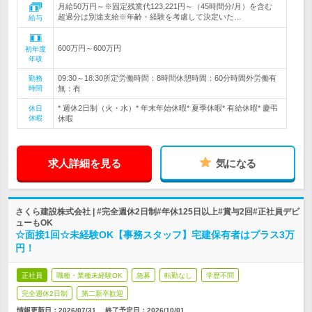
月給50万円～※固定残業代123,221円～（45時間分/月）を含む
超過分は別途支給※年齢・経験を考慮して決定いた…
給与
600万円～600万円
初年度
年収
09:30～18:30所定労働時間：8時間休憩時間：60分時間外労働有
勤務
時間
無：有
* 週休2日制（火・水）* 年末年始休暇* 夏季休暇* 有給休暇* 慶弔
休日
休暇
休暇
求人詳細を見る
気になる
さくら建設株式会社 | #完全週休2日制#年休125日以上#賞与2回#正社員デビ
ューもOK
☆面接1回☆未経験OK【事務スタッフ】宅建保有者はプラス3万
円！
正社員
職種・業種未経験OK
急募
転勤なし
学歴不問
完全週休2日制
第二新卒歓迎
情報更新日：2026/07/31
終了予定日：
2026/10/01