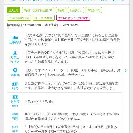
正社員
職種・業種未経験OK
急募
転勤なし
学歴不問
完全週休2日制
第二新卒歓迎
女性のおしごと掲載中
情報更新日：2026/06/30
終了予定日：
2026/10/26
【“売り込み”ではなく“買う営業”／求人に書いてあることは全部
本当だったby先輩社員】都内戸建住宅の用地仕入れに関する業務
仕事内容
をお任せします！
【完全未経験OK／人柄重視の採用／知識やスキルは入社後で
OK】★不動産と縁がなかった先輩社員が入社後ゼロから学び、
対象と
きちんと結果を残しています。
なる方
【駅チカオフィス／U・Iターン歓迎】 ★中野本社、赤羽支店、蒲
田営業所のいずれかに配属。 ★転居を…
勤務地
月給28万円以上＋歩合給（利益の5～15％）※上記は最低保証額
です。※経験・能力などを考慮し、当社規定により決定しま…
給与
350万円～1000万円
初年度
年収
◆9：30～18：30（実働8時間、休憩1時間）★残業は月平均20時
勤務
時間
間以内★残業はほとんどありません…
# 【年間休日125日】■完全週休2日制（火・水）■祝日（振替あ
休日
休暇
り）■GW■夏季休暇■年末年始休暇■…