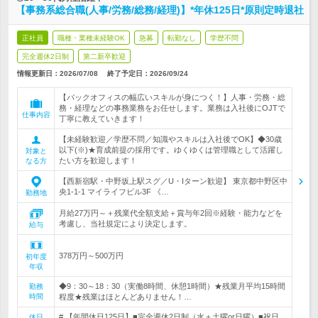
【事務系総合職(人事/労務/総務/経理)】*年休125日*原則定時退社
正社員
職種・業種未経験OK
急募
転勤なし
学歴不問
完全週休2日制
第二新卒歓迎
情報更新日：2026/07/08
終了予定日：
2026/09/24
【バックオフィスの幅広いスキルが身につく！】人事・労務・総
務・経理などの事務業務をお任せします。業務は入社後にOJTで
仕事内容
丁寧に教えていきます！
【未経験歓迎／学歴不問／知識やスキルは入社後でOK】◆30歳
以下(※)★育成前提の採用です。ゆくゆくは管理職として活躍し
対象と
たい方を歓迎します！
なる方
【西新宿駅・中野坂上駅スグ／U・Iターン歓迎】 東京都中野区中
央1-1-1 マイライフビル3F 《…
勤務地
月給27万円～＋残業代全額支給＋賞与年2回※経験・能力などを
考慮し、当社規定により決定します。
給与
378万円～500万円
初年度
年収
◆9：30～18：30（実働8時間、休憩1時間）★残業月平均15時間
勤務
時間
程度★残業はほとんどありません！…
# 【年間休日125日】■完全週休2日制（水＋土曜or日曜）■祝日
休日