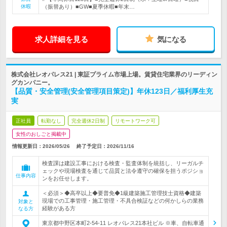
休暇
（振替あり）■GW■夏季休暇■年末…
求人詳細を見る
気になる
株式会社レオパレス21 | 東証プライム市場上場。賃貸住宅業界のリーディン
グカンパニー。
【品質・安全管理(安全管理項目策定)】年休123日／福利厚生充
実
正社員
転勤なし
完全週休2日制
リモートワーク可
女性のおしごと掲載中
情報更新日：2026/05/26
終了予定日：
2026/11/16
検査課は建設工事における検査・監査体制を統括し、リーガルチ
ェックや現場検査を通じて品質と法令遵守の確保を担うポジショ
仕事内容
ンをお任せします。
＜必須＞◆高卒以上◆要普免◆1級建築施工管理技士資格◆建築
現場での工事管理・施工管理・不具合検証などの何かしらの業務
対象と
経験がある方
なる方
東京都中野区本町2-54-11 レオパレス21本社ビル ※車、自転車通