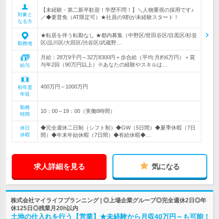
【未経験・第二新卒歓迎！学歴不問！】＼人物重視の採用です♪
対象と
／◆要普免（AT限定可）★社員の9割が未経験スタート！
なる方
★転居を伴う転勤なし ★都内募集（中野区/世田谷区/目黒区/杉並
区/品川区/大田区/渋谷区/武蔵野…
勤務地
月給：28万9千円～32万8300円＋歩合給（平均:月約6万円）＋賞
与年2回（90万円以上）※あなたの経験やスキルは…
給与
400万円～1000万円
初年度
年収
勤務
10：00～19：00（実働8時間）
時間
◆完全週休二日制（シフト制）◆GW（5日間）◆夏季休暇（7日
休日
休暇
間）◆年末年始休暇（7日間）◆有給休暇◆…
求人詳細を見る
気になる
株式会社マイライフプランニング | ◎上場企業グループ◎完全週休2日◎年
休125日◎残業月20h以内
土地の仕入れを行う【営業】★未経験から月収40万円～も可能！