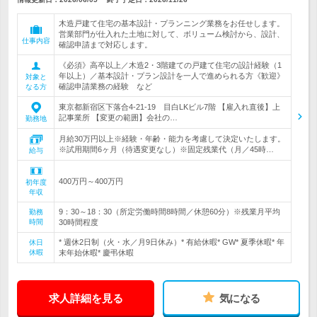
木造戸建て住宅の基本設計・プランニング業務をお任せします。
営業部門が仕入れた土地に対して、ボリューム検討から、設計、
仕事内容
確認申請まで対応します。
《必須》高卒以上／木造2・3階建ての戸建て住宅の設計経験（1
年以上）／基本設計・プラン設計を一人で進められる方《歓迎》
対象と
確認申請業務の経験 など
なる方
東京都新宿区下落合4-21-19 目白LKビル7階 【雇入れ直後】上
記事業所 【変更の範囲】会社の…
勤務地
月給30万円以上※経験・年齢・能力を考慮して決定いたします。
※試用期間6ヶ月（待遇変更なし）※固定残業代（月／45時…
給与
400万円～400万円
初年度
年収
9：30～18：30（所定労働時間8時間／休憩60分）※残業月平均
勤務
時間
30時間程度
* 週休2日制（火・水／月9日休み）* 有給休暇* GW* 夏季休暇* 年
休日
休暇
末年始休暇* 慶弔休暇
求人詳細を見る
気になる