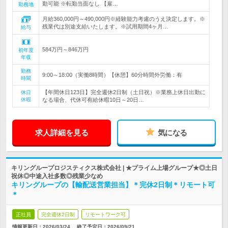
勤可能 ※転勤当面なし 【雇…
勤務地
月給360,000円～490,000円※経験能力考慮のうえ決定します。※
残業代は別途支給いたします。※試用期間4ヶ月…
給与
584万円～846万円
初年度
年収
勤務
9:00～18:00（実働8時間）【休憩】60分時間外労働：有
時間
【年間休日123日】完全週休2日制（土日祝）※業務上休日出勤に
休日
休暇
なる場合、代休可有給休暇10日～20日…
求人詳細を見る
気になる
キリングループロジスティクス株式会社 | ★プライム上場グループ★◎土日
祝休◎中途入社多数◎残業少なめ
キリングループの【輸配送営業担当】＊完休2日制＊リモート可
＊
正社員
完全週休2日制
リモートワーク可
情報更新日：2026/03/24
終了予定日：
2026/09/21