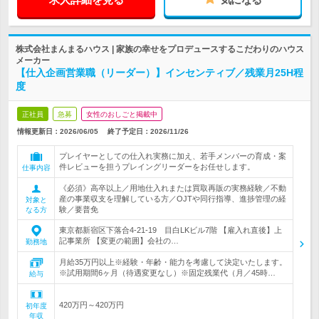
株式会社まんまるハウス | 家族の幸せをプロデュースするこだわりのハウス
メーカー
【仕入企画営業職（リーダー）】インセンティブ／残業月25H程
度
正社員
急募
女性のおしごと掲載中
情報更新日：2026/06/05
終了予定日：
2026/11/26
プレイヤーとしての仕入れ実務に加え、若手メンバーの育成・案
件レビューを担うプレイングリーダーをお任せします。
仕事内容
《必須》高卒以上／用地仕入れまたは買取再販の実務経験／不動
産の事業収支を理解している方／OJTや同行指導、進捗管理の経
対象と
験／要普免
なる方
東京都新宿区下落合4-21-19 目白LKビル7階 【雇入れ直後】上
記事業所 【変更の範囲】会社の…
勤務地
月給35万円以上※経験・年齢・能力を考慮して決定いたします。
※試用期間6ヶ月（待遇変更なし）※固定残業代（月／45時…
給与
420万円～420万円
初年度
年収