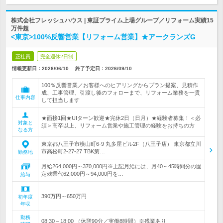
株式会社フレッシュハウス | 東証プライム上場グループ／リフォーム実績15
万件超
<東京>100%反響営業【リフォーム営業】★アークランズG
正社員
完全週休2日制
情報更新日：2026/06/10
終了予定日：
2026/09/10
100％反響営業／お客様へのヒアリングからプラン提案、見積作
成、工事管理、引渡し後のフォローまで、リフォーム業務を一貫
仕事内容
して担当します
★面接1回★UIターン歓迎★完休2日（日月）★経験者募集！＜必
対象と
須＞高卒以上、リフォーム営業や施工管理の経験をお持ちの方
なる方
東京都八王子市横山町6-9 丸多屋ビル2F（八王子店） 東京都立川
市高松町2-27-27 TBK第…
勤務地
月給264,000円～370,000円※上記月給には、月40～45時間分の固
定残業代62,000円～94,000円を…
給与
390万円～650万円
初年度
年収
勤務
08:30～18:00 （休憩90分／実働8時間）※残業あり