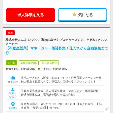
求人詳細を見る
気になる
新着
株式会社まんまるハウス | 家族の幸せをプロデュースするこだわりのハウス
メーカー
【不動産営業】マネージャー候補募集！仕入れから企画販売まで
◎
正社員
業種未経験OK
第二新卒歓迎
情報更新日：2026/05/15
終了予定日：
2026/11/05
土地の仕入れから販売、契約までを担う企画営業マネージャー候
補の募集！裁量大きく、高収入も目指せるポジションです！
仕事内容
不動産業界経験者、法人営業経験者、マネジメント経験者歓迎！
対象と
普通自動車免許、宅地建物取引士資格必須。
なる方
東京都新宿区下落合4-21-19 目白LKビル7F 【雇入れ直後】上記
事業所 【変更の範囲】会社の…
勤務地