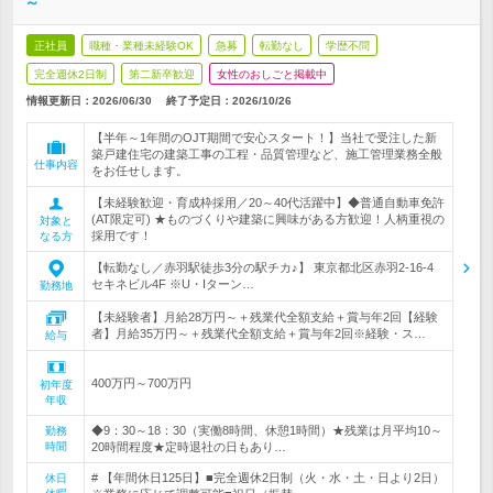
～
正社員
職種・業種未経験OK
急募
転勤なし
学歴不問
完全週休2日制
第二新卒歓迎
女性のおしごと掲載中
情報更新日：2026/06/30
終了予定日：
2026/10/26
【半年～1年間のOJT期間で安心スタート！】当社で受注した新
築戸建住宅の建築工事の工程・品質管理など、施工管理業務全般
仕事内容
をお任せします。
【未経験歓迎・育成枠採用／20～40代活躍中】◆普通自動車免許
(AT限定可) ★ものづくりや建築に興味がある方歓迎！人柄重視の
対象と
採用です！
なる方
【転勤なし／赤羽駅徒歩3分の駅チカ♪】 東京都北区赤羽2-16-4
セキネビル4F ※U・Iターン…
勤務地
【未経験者】月給28万円～＋残業代全額支給＋賞与年2回【経験
者】月給35万円～＋残業代全額支給＋賞与年2回※経験・ス…
給与
400万円～700万円
初年度
年収
◆9：30～18：30（実働8時間、休憩1時間）★残業は月平均10～
勤務
時間
20時間程度★定時退社の日もあり…
# 【年間休日125日】■完全週休2日制（火・水・土・日より2日）
休日