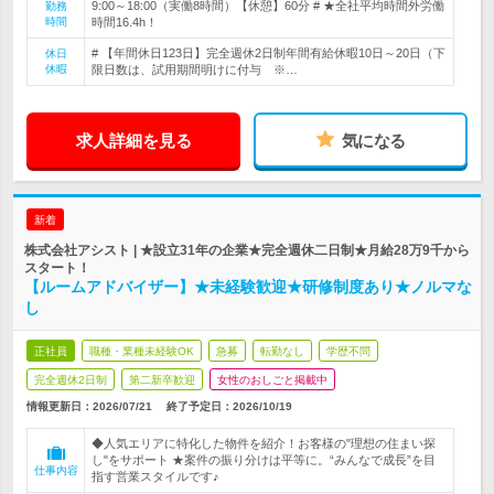
9:00～18:00（実働8時間）【休憩】60分 # ★全社平均時間外労働
勤務
時間
時間16.4h！
# 【年間休日123日】完全週休2日制年間有給休暇10日～20日（下
休日
休暇
限日数は、試用期間明けに付与 ※…
求人詳細を見る
気になる
新着
株式会社アシスト | ★設立31年の企業★完全週休二日制★月給28万9千から
スタート！
【ルームアドバイザー】★未経験歓迎★研修制度あり★ノルマな
し
正社員
職種・業種未経験OK
急募
転勤なし
学歴不問
完全週休2日制
第二新卒歓迎
女性のおしごと掲載中
情報更新日：2026/07/21
終了予定日：
2026/10/19
◆人気エリアに特化した物件を紹介！お客様の"理想の住まい探
し"をサポート ★案件の振り分けは平等に。“みんなで成長”を目
仕事内容
指す営業スタイルです♪