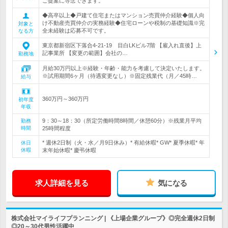
ご提案に専念できます。
◆高卒以上◆戸建て住宅またはマンション売買仲介経験◆個人向
け不動産売買仲介の実務経験◆住宅ローンや税制の基礎知識※完
対象と
全未経験は応募不可です。
なる方
東京都新宿区下落合4-21-19 目白LKビル7階 【雇入れ直後】上
記事業所 【変更の範囲】会社の…
勤務地
月給30万円以上※経験・年齢・能力を考慮して決定いたします。
※試用期間6ヶ月（待遇変更なし）※固定残業代（月／45時…
給与
360万円～360万円
初年度
年収
9：30～18：30（所定労働時間8時間／休憩60分）※残業月平均
勤務
時間
25時間程度
* 週休2日制（火・水／月9日休み）* 有給休暇* GW* 夏季休暇* 年
休日
休暇
末年始休暇* 慶弔休暇
求人詳細を見る
気になる
株式会社マイライフプランニング | 《上場企業グループ》◎完全週休2日制
◎20～30代男性活躍中