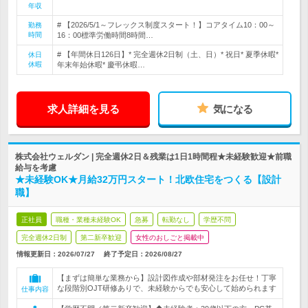
年収
# 【2026/5/1～フレックス制度スタート！】コアタイム10：00～
勤務
時間
16：00標準労働時間8時間…
# 【年間休日126日】* 完全週休2日制（土、日）* 祝日* 夏季休暇*
休日
休暇
年末年始休暇* 慶弔休暇…
求人詳細を見る
気になる
株式会社ウェルダン | 完全週休2日＆残業は1日1時間程★未経験歓迎★前職
給与を考慮
★未経験OK★月給32万円スタート！北欧住宅をつくる【設計
職】
正社員
職種・業種未経験OK
急募
転勤なし
学歴不問
完全週休2日制
第二新卒歓迎
女性のおしごと掲載中
情報更新日：2026/07/27
終了予定日：
2026/08/27
【まずは簡単な業務から】設計図作成や部材発注をお任せ！丁寧
な段階別OJT研修ありで、未経験からでも安心して始められます
仕事内容