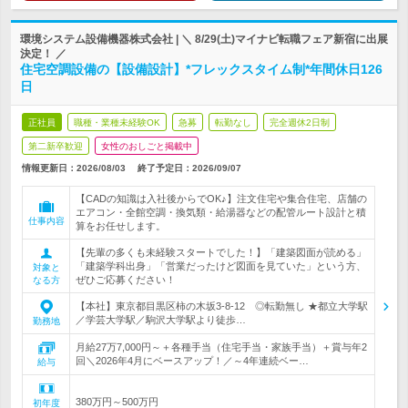
環境システム設備機器株式会社 | ＼ 8/29(土)マイナビ転職フェア新宿に出展
決定！ ／
住宅空調設備の【設備設計】*フレックスタイム制*年間休日126
日
正社員
職種・業種未経験OK
急募
転勤なし
完全週休2日制
第二新卒歓迎
女性のおしごと掲載中
情報更新日：2026/08/03
終了予定日：
2026/09/07
【CADの知識は入社後からでOK♪】注文住宅や集合住宅、店舗の
エアコン・全館空調・換気類・給湯器などの配管ルート設計と積
仕事内容
算をお任せします。
【先輩の多くも未経験スタートでした！】「建築図面が読める」
「建築学科出身」「営業だったけど図面を見ていた」という方、
対象と
ぜひご応募ください！
なる方
【本社】東京都目黒区柿の木坂3-8-12 ◎転勤無し ★都立大学駅
／学芸大学駅／駒沢大学駅より徒歩…
勤務地
月給27万7,000円～＋各種手当（住宅手当・家族手当）＋賞与年2
回＼2026年4月にベースアップ！／～4年連続ベー…
給与
380万円～500万円
初年度