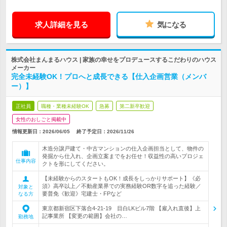
求人詳細を見る
気になる
株式会社まんまるハウス | 家族の幸せをプロデュースするこだわりのハウス
メーカー
完全未経験OK！プロへと成長できる【仕入企画営業（メンバ
ー）】
正社員
職種・業種未経験OK
急募
第二新卒歓迎
女性のおしごと掲載中
情報更新日：2026/06/05
終了予定日：
2026/11/26
木造分譲戸建て・中古マンションの仕入企画担当として、物件の
発掘から仕入れ、企画立案までをお任せ！収益性の高いプロジェ
仕事内容
クトを形にしてください。
【未経験からのスタートもOK！成長をしっかりサポート】《必
須》高卒以上／不動産業界での実務経験OR数字を追った経験／
対象と
要普免《歓迎》宅建士・FPなど
なる方
東京都新宿区下落合4-21-19 目白LKビル7階 【雇入れ直後】上
記事業所 【変更の範囲】会社の…
勤務地