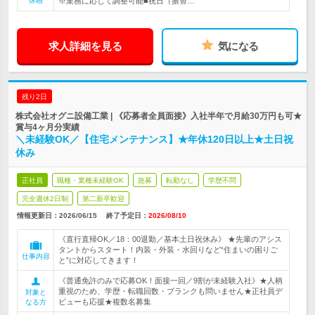
休暇
※業務に応じて調整可能■祝日（振替…
求人詳細を見る
気になる
残り2日
株式会社オグニ設備工業 | 《応募者全員面接》入社半年で月給30万円も可★
賞与4ヶ月分実績
＼未経験OK／【住宅メンテナンス】★年休120日以上★土日祝
休み
正社員
職種・業種未経験OK
急募
転勤なし
学歴不問
完全週休2日制
第二新卒歓迎
情報更新日：2026/06/15
終了予定日：
2026/08/10
《直行直帰OK／18：00退勤／基本土日祝休み》 ★先輩のアシス
タントからスタート！内装・外装・水回りなど“住まいの困りご
仕事内容
と”に対応してきます！
《普通免許のみで応募OK！面接一回／9割が未経験入社》★人柄
重視のため、学歴・転職回数・ブランクも問いません★正社員デ
対象と
ビューも応援★複数名募集
なる方