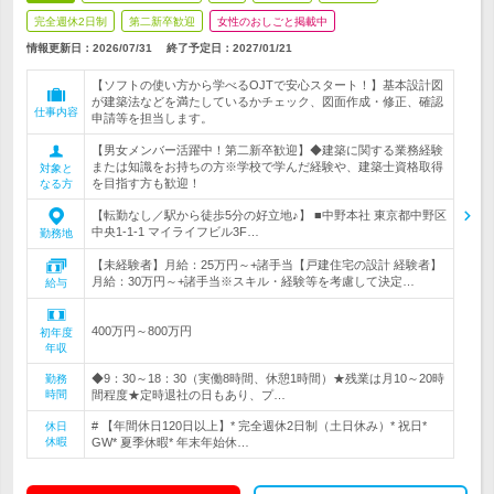
完全週休2日制
第二新卒歓迎
女性のおしごと掲載中
情報更新日：2026/07/31
終了予定日：
2027/01/21
【ソフトの使い方から学べるOJTで安心スタート！】基本設計図
が建築法などを満たしているかチェック、図面作成・修正、確認
仕事内容
申請等を担当します。
【男女メンバー活躍中！第二新卒歓迎】◆建築に関する業務経験
または知識をお持ちの方※学校で学んだ経験や、建築士資格取得
対象と
を目指す方も歓迎！
なる方
【転勤なし／駅から徒歩5分の好立地♪】 ■中野本社 東京都中野区
中央1-1-1 マイライフビル3F…
勤務地
【未経験者】月給：25万円～+諸手当【戸建住宅の設計 経験者】
月給：30万円～+諸手当※スキル・経験等を考慮して決定…
給与
400万円～800万円
初年度
年収
◆9：30～18：30（実働8時間、休憩1時間）★残業は月10～20時
勤務
時間
間程度★定時退社の日もあり、プ…
# 【年間休日120日以上】* 完全週休2日制（土日休み）* 祝日*
休日
休暇
GW* 夏季休暇* 年末年始休…