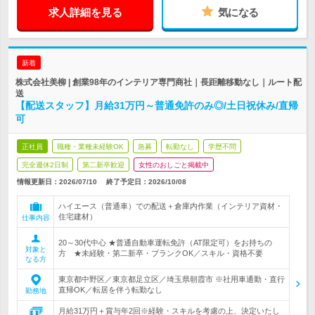
求人詳細を見る
気になる
新着
株式会社美柳 | 創業98年のインテリア専門商社｜長距離移動なし｜ルート配
送
【配送スタッフ】月給31万円～普通免許のみ◎/土日祝休み/直帰
可
正社員
職種・業種未経験OK
急募
転勤なし
学歴不問
完全週休2日制
第二新卒歓迎
女性のおしごと掲載中
情報更新日：2026/07/10
終了予定日：
2026/10/08
ハイエース（普通車）での配送＋倉庫内作業（インテリア資材・
住宅建材）
仕事内容
20～30代中心 ★普通自動車運転免許（AT限定可）をお持ちの
対象と
方 ★未経験・第二新卒・ブランクOK／スキル・資格不要
なる方
東京都中野区／東京都足立区／埼玉県朝霞市 ※社用車通勤・直行
直帰OK／転居を伴う転勤なし
勤務地
月給31万円＋賞与年2回※経験・スキルを考慮の上、決定いたし