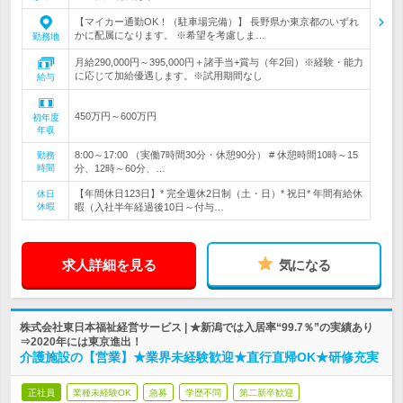
【マイカー通勤OK！（駐車場完備）】 長野県か東京都のいずれ
かに配属になります。 ※希望を考慮しま…
勤務地
月給290,000円～395,000円＋諸手当+賞与（年2回）※経験・能力
に応じて加給優遇します。※試用期間なし
給与
450万円～600万円
初年度
年収
8:00～17:00 （実働7時間30分・休憩90分） # 休憩時間10時～15
勤務
時間
分、12時～60分、…
【年間休日123日】* 完全週休2日制（土・日）* 祝日* 年間有給休
休日
休暇
暇（入社半年経過後10日～付与…
求人詳細を見る
気になる
株式会社東日本福祉経営サービス | ★新潟では入居率“99.7％”の実績あり
⇒2020年には東京進出！
介護施設の【営業】★業界未経験歓迎★直行直帰OK★研修充実
正社員
業種未経験OK
急募
学歴不問
第二新卒歓迎