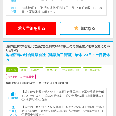
時間
* 年間休日119日* 完全週休2日制（日・月）* 有給休暇（10～20
休日
休暇
日）* 夏期休暇（3日）* …
求人詳細を見る
気になる
山岸建設株式会社 | 安定経営◎創業100年以上の老舗企業／地域を支えるや
りがい◎
地域密着の総合建築会社【建築施工管理】年休123日／土日祝休
み
正社員
急募
転勤なし
学歴不問
完全週休2日制
第二新卒歓迎
女性のおしごと掲載中
情報更新日：2026/04/21
終了予定日：
2026/10/19
【穏やかな社風で働きやすさ抜群】建築工事の施工管理業務全般
をお任せします。 ◎OJT研修あり ◎完全週休2日（土日祝休み）
仕事内容
◎休憩時の外出自由
【当社の中核を担う人材を募集】1級または2級施工管理技士資格
必須 ◎20代～60代まで幅広い年代の方が活躍中 ◎資格手当あり
対象と
◎退職金制度あり
なる方