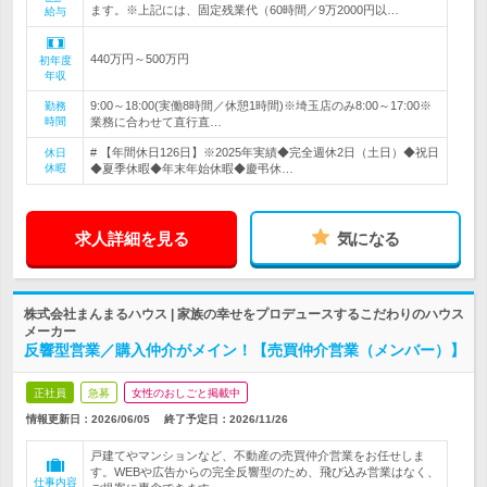
ます。※上記には、固定残業代（60時間／9万2000円以…
給与
440万円～500万円
初年度
年収
9:00～18:00(実働8時間／休憩1時間)※埼玉店のみ8:00～17:00※
勤務
時間
業務に合わせて直行直…
# 【年間休日126日】※2025年実績◆完全週休2日（土日）◆祝日
休日
休暇
◆夏季休暇◆年末年始休暇◆慶弔休…
求人詳細を見る
気になる
株式会社まんまるハウス | 家族の幸せをプロデュースするこだわりのハウス
メーカー
反響型営業／購入仲介がメイン！【売買仲介営業（メンバー）】
正社員
急募
女性のおしごと掲載中
情報更新日：2026/06/05
終了予定日：
2026/11/26
戸建てやマンションなど、不動産の売買仲介営業をお任せしま
す。WEBや広告からの完全反響型のため、飛び込み営業はなく、
仕事内容