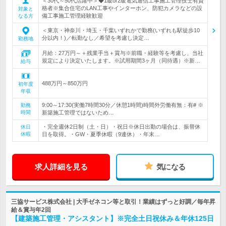
＜30代～50代活躍中＞◆1級or2級電気通信工事施工管理技士有資
格者※集合住宅のLAN工事やインターホン、防犯カメラなどの設
対象と
備工事施工管理経験歓迎
なる方
＜東京・神奈川・埼玉・千葉いずれかで勤務(いずれも駅徒歩10
分以内！)／転勤なし／希望を考慮し決定…
勤務地
月給：27万円～＋残業手当＋賞与※前職・経験等を考慮し、当社
規定により決定いたします。※試用期間3ヶ月（同待遇）※新…
給与
488万円～850万円
初年度
年収
9:00～17:30(実働7時間30分／休憩1時間)時間外労働有無：有# ※
勤務
時間
新築施工管理ではないため…
・完全週休2日制（土・日）・祝日※休日出勤の場合は、振替休
休日
休暇
日を取得。・GW・夏季休暇（9連休）・年末…
求人詳細を見る
気になる
三協サービス株式会社 | 大手ゼネコン等と取引！業績はずっと好調／毎年昇
給＆賞与年2回
【建築施工管理・アシスタント】※完全土日祝休み＆年休125日