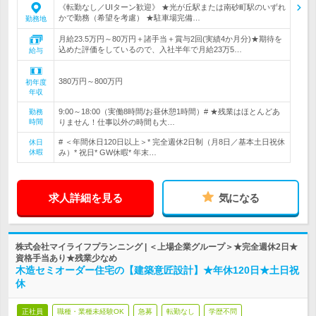
《転勤なし／UIターン歓迎》 ★光が丘駅または南砂町駅のいずれ
かで勤務（希望を考慮） ★駐車場完備…
勤務地
月給23.5万円～80万円＋諸手当＋賞与2回(実績4か月分)★期待を
込めた評価をしているので、入社半年で月給23万5…
給与
380万円～800万円
初年度
年収
9:00～18:00（実働8時間/お昼休憩1時間）# ★残業はほとんどあ
勤務
時間
りません！仕事以外の時間も大…
# ＜年間休日120日以上＞* 完全週休2日制（月8日／基本土日祝休
休日
休暇
み）* 祝日* GW休暇* 年末…
求人詳細を見る
気になる
株式会社マイライフプランニング | ＜上場企業グループ＞★完全週休2日★
資格手当あり★残業少なめ
木造セミオーダー住宅の【建築意匠設計】★年休120日★土日祝
休
正社員
職種・業種未経験OK
急募
転勤なし
学歴不問