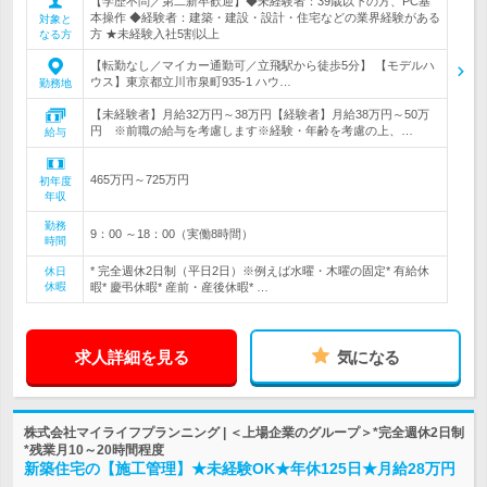
【学歴不問／第二新卒歓迎】◆未経験者：39歳以下の方、PC基
本操作 ◆経験者：建築・建設・設計・住宅などの業界経験がある
対象と
方 ★未経験入社5割以上
なる方
【転勤なし／マイカー通勤可／立飛駅から徒歩5分】 【モデルハ
ウス】東京都立川市泉町935-1 ハウ…
勤務地
【未経験者】月給32万円～38万円【経験者】月給38万円～50万
円 ※前職の給与を考慮します※経験・年齢を考慮の上、…
給与
465万円～725万円
初年度
年収
勤務
9：00 ～18：00（実働8時間）
時間
* 完全週休2日制（平日2日）※例えば水曜・木曜の固定* 有給休
休日
休暇
暇* 慶弔休暇* 産前・産後休暇* …
求人詳細を見る
気になる
株式会社マイライフプランニング | ＜上場企業のグループ＞*完全週休2日制
*残業月10～20時間程度
新築住宅の【施工管理】★未経験OK★年休125日★月給28万円