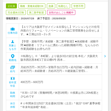
正社員
職種・業種未経験OK
急募
転勤なし
学歴不問
完全週休2日制
第二新卒歓迎
女性のおしごと掲載中
情報更新日：2026/07/28
終了予定日：
2026/09/28
【エリアは大阪府下がメイン＆出張なし】マンションなどの住宅
内装のリフォーム・リノベーションの施工管理業務をお任せしま
仕事内容
す。★工期は1日～2ヶ月
【学歴・資格不問／未経験・第二新卒歓迎】■未経験者：経験不
問 ■経験者：リフォームに携わった経験(職種不問)、なんらかの
対象と
作業員経験をお持ちの方
なる方
※転勤なし ※「本町駅」より徒歩3分の好立地 本社／ 大阪府大
阪市西区西本町1丁目13番6号 西本…
勤務地
月給25万円～35万円＋皆勤手当(1万円)＜給与詳細＞経験者：月
給30万円～未経験者：月給25万円～※建築施工管理1…
給与
400万円～600万円
初年度
年収
* 8:30～17:30（実働8時間／休憩1時間）※残業は月に20h程度と
勤務
時間
少なめです
# ☆年間休日125日* 完全週休2日制（土日）* 祝日* GW* 夏季休暇
休日
休暇
* 年末年始休暇* 有給…