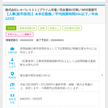
株式会社レオパレス２１ | プライム市場／完全週休2日制／WEB面接可
【人事(新卒採用)】★本社勤務／平均残業時間20h以下／年休
123日
正社員
業種未経験OK
急募
転勤なし
完全週休2日制
女性のおしごと掲載中
情報更新日：2026/03/03
終了予定日：
2026/08/31
採用組織の新卒採用担当として下記業務及び戦略立案を中心にお
任せします。
仕事内容
《応募条件》人事採用業務経験2年以上もしくは採用戦略立案経
対象と
験をお持ちの方
なる方
東京都中野区本町2‐54‐11
勤務地
月給 282,000円～371,000円※最終学歴・経験・能力を考慮の
上、決定します。※残業代は別途支給いたします。…
給与
509万円～720万円
初年度
年収