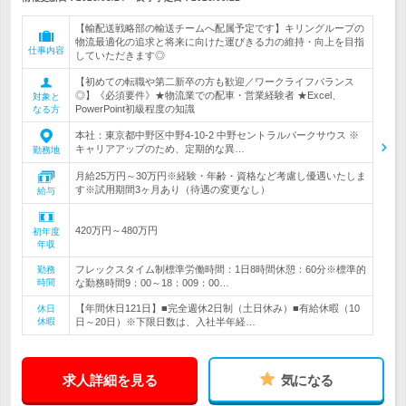
【輸配送戦略部の輸送チームへ配属予定です】キリングループの
物流最適化の追求と将来に向けた運びきる力の維持・向上を目指
仕事内容
していただきます◎
【初めての転職や第二新卒の方も歓迎／ワークライフバランス
◎】《必須要件》★物流業での配車・営業経験者 ★Excel、
対象と
PowerPoint初級程度の知識
なる方
本社：東京都中野区中野4-10-2 中野セントラルパークサウス ※
キャリアアップのため、定期的な異…
勤務地
月給25万円～30万円※経験・年齢・資格など考慮し優遇いたしま
す※試用期間3ヶ月あり（待遇の変更なし）
給与
420万円～480万円
初年度
年収
フレックスタイム制標準労働時間：1日8時間休憩：60分※標準的
勤務
時間
な勤務時間9：00～18：009：00…
【年間休日121日】■完全週休2日制（土日休み）■有給休暇（10
休日
休暇
日～20日）※下限日数は、入社半年経…
求人詳細を見る
気になる