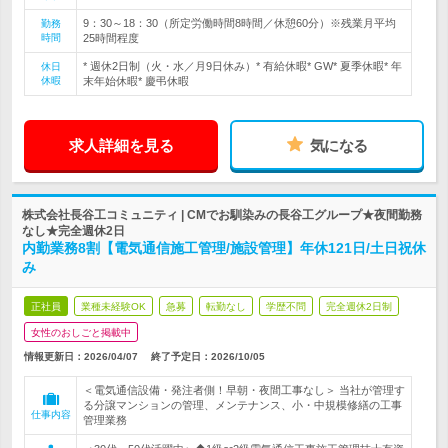
9：30～18：30（所定労働時間8時間／休憩60分）※残業月平均
勤務
時間
25時間程度
* 週休2日制（火・水／月9日休み）* 有給休暇* GW* 夏季休暇* 年
休日
休暇
末年始休暇* 慶弔休暇
求人詳細を見る
気になる
株式会社長谷工コミュニティ | CMでお馴染みの長谷工グループ★夜間勤務
なし★完全週休2日
内勤業務8割【電気通信施工管理/施設管理】年休121日/土日祝休
み
正社員
業種未経験OK
急募
転勤なし
学歴不問
完全週休2日制
女性のおしごと掲載中
情報更新日：2026/04/07
終了予定日：
2026/10/05
＜電気通信設備・発注者側！早朝・夜間工事なし＞ 当社が管理す
る分譲マンションの管理、メンテナンス、小・中規模修繕の工事
仕事内容
管理業務