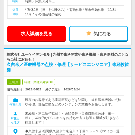
時間
時間／休憩60分※…
* 週休2日（日＋他1日休み）* 有給休暇* 年末年始休暇（12/31～
休日
休暇
1/3）* その他会社の定め…
求人詳細を見る
気になる
株式会社ユーケイデンタル | 九州で歯科開業や歯科機械・歯科器材のことな
ら当社にお任せ！
久留米／医療機器の点検・修理【サービスエンジニア】未経験歓
迎
正社員
職種・業種未経験OK
情報更新日：2026/04/23
終了予定日：
2026/09/24
既存のお客様である歯科医院などを訪問し、歯科医療機器の点検
や修理、部品交換などのメンテナンス業務をお任せします。
仕事内容
未経験・第二新卒歓迎！＜必須要件＞普通自動車免許（第一
種）、基礎的なPCスキルをお持ちの方＜歓迎＞機械が好きな方
対象と
歓迎します！
なる方
◆久留米店 福岡県久留米市東合川７丁目１３－２ ◎マイカー通