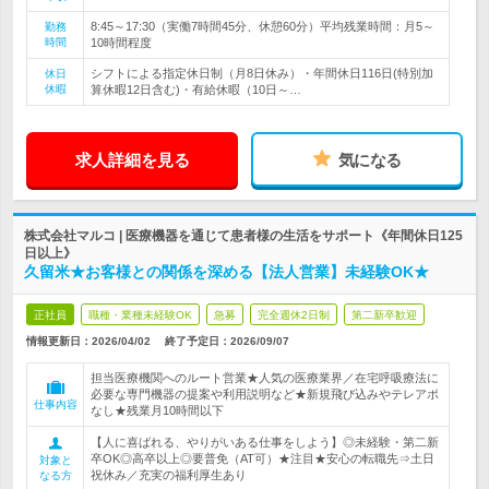
8:45～17:30（実働7時間45分、休憩60分）平均残業時間：月5～
勤務
時間
10時間程度
シフトによる指定休日制（月8日休み）・年間休日116日(特別加
休日
休暇
算休暇12日含む)・有給休暇（10日～…
求人詳細を見る
気になる
株式会社マルコ | 医療機器を通じて患者様の生活をサポート《年間休日125
日以上》
久留米★お客様との関係を深める【法人営業】未経験OK★
正社員
職種・業種未経験OK
急募
完全週休2日制
第二新卒歓迎
情報更新日：2026/04/02
終了予定日：
2026/09/07
担当医療機関へのルート営業★人気の医療業界／在宅呼吸療法に
必要な専門機器の提案や利用説明など★新規飛び込みやテレアポ
仕事内容
なし★残業月10時間以下
【人に喜ばれる、やりがいある仕事をしよう】◎未経験・第二新
卒OK◎高卒以上◎要普免（AT可）★注目★安心の転職先⇒土日
対象と
祝休み／充実の福利厚生あり
なる方