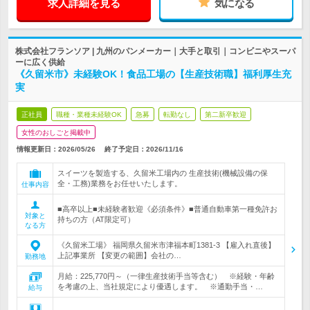
求人詳細を見る
気になる
株式会社フランソア | 九州のパンメーカー｜大手と取引｜コンビニやスーパ
ーに広く供給
《久留米市》未経験OK！食品工場の【生産技術職】福利厚生充
実
正社員
職種・業種未経験OK
急募
転勤なし
第二新卒歓迎
女性のおしごと掲載中
情報更新日：2026/05/26
終了予定日：
2026/11/16
スイーツを製造する、久留米工場内の 生産技術(機械設備の保
全・工務)業務をお任せいたします。
仕事内容
■高卒以上■未経験者歓迎《必須条件》■普通自動車第一種免許お
対象と
持ちの方（AT限定可）
なる方
《久留米工場》 福岡県久留米市津福本町1381-3 【雇入れ直後】
上記事業所 【変更の範囲】会社の…
勤務地
月給：225,770円～（一律生産技術手当等含む） ※経験・年齢
を考慮の上、当社規定により優遇します。 ※通勤手当・…
給与