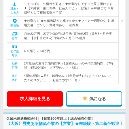
＼やっぱり、久留米が好き／★転勤なしでずっと長く働けます
★【未経験・第二新卒・社会人デビュー歓迎】★40歳まで ※育
対象と
成枠として複数名採用予定
なる方
★転勤なし ★久留米駅から車で約5分 ★マイカー通勤OK（駐車
場完備・ガソリン費補助あり） 福岡県…
勤務地
月給22万円～27万9,000円+諸手当+賞与年2回（賞与5ヶ月分実
績）【例】月収35万円/年収560万円/35歳月…
給与
400万円～550万円
初年度
年収
1年単位の変形労働時間制（1週間あたりの平均労働時間：37時
勤務
時間
間）4直3交替制 ※下記のシフト制1) …
* 週休2日制→月8～10日休み（1年分が先に決まっているので、
休日
休暇
先々のスケジュールも立てやすい！月8…
求人詳細を見る
気になる
久留米運送株式会社 | 【創業100年以上！総合物流企業】
《大阪》歴史ある物流企業の【営業】★未経験・第二新卒歓迎！