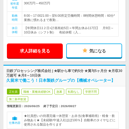
300万円～450万円
初年度
年収
8:00～17:0021:00～翌6:00所定労働時間：8時間休憩時間：60分*
勤務
時間
業務に慣れるまで夜勤…
【年間休日11２日+計画有給5日＝年間お休み117日】 月9日～
休日
休暇
10日休み（シフト制） 有給休暇（入…
求人詳細を見る
気になる
日鉄プロセッシング株式会社 | ★駅から車で約5分 ★賞与5ヶ月分 ★月収30
万超可 ★月8～10日休
久留米で働こう！日本製鉄グループの【機械オペレーター】
正社員
職種・業種未経験OK
急募
転勤なし
学歴不問
第二新卒歓迎
情報更新日：2026/06/25
終了予定日：
2026/08/27
★社員想いの待遇完備⇒休憩室・お弁当(食事補助有)・軽食・飲
み物あり★【未経験/中途入社ほぼ100％】自動車のタイヤなどに
仕事内容
使用される製品を作ります