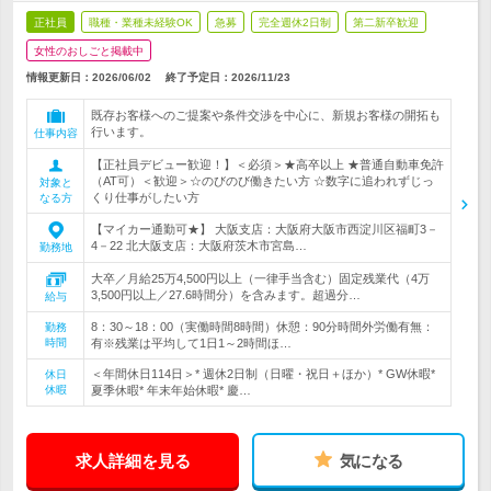
正社員
職種・業種未経験OK
急募
完全週休2日制
第二新卒歓迎
女性のおしごと掲載中
情報更新日：2026/06/02
終了予定日：
2026/11/23
既存お客様へのご提案や条件交渉を中心に、新規お客様の開拓も
行います。
仕事内容
【正社員デビュー歓迎！】＜必須＞★高卒以上 ★普通自動車免許
（AT可）＜歓迎＞☆のびのび働きたい方 ☆数字に追われずじっ
対象と
くり仕事がしたい方
なる方
【マイカー通勤可★】 大阪支店：大阪府大阪市西淀川区福町3－
4－22 北大阪支店：大阪府茨木市宮島…
勤務地
大卒／月給25万4,500円以上（一律手当含む）固定残業代（4万
3,500円以上／27.6時間分）を含みます。超過分…
給与
8：30～18：00（実働時間8時間）休憩：90分時間外労働有無：
勤務
時間
有※残業は平均して1日1～2時間ほ…
＜年間休日114日＞* 週休2日制（日曜・祝日＋ほか）* GW休暇*
休日
休暇
夏季休暇* 年末年始休暇* 慶…
求人詳細を見る
気になる