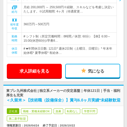
月給 200,000円 ～ 259,500円※経験、スキルなどを考慮し決定い
たします。※試用期間: 4ヶ月（待遇変更…
給与
360万円～500万円
初年度
年収
# シフト制（所定労働時間：8時間／休憩: 60分）【例】6:00～
勤務
時間
15:00(休憩60分)/早番8…
# ■年間休日日数: 121日* 週休2日制（土曜日、日曜日）* 年末年
休日
休暇
始休暇* 夏季休暇* 有給休…
求人詳細を見る
気になる
東プレ九州株式会社 | 独立系メーカーの安定基盤｜年休121日｜手当・福利
厚生も充実
＜久留米＞【技術職（設備保全）】賞与6.0ヶ月実績*未経験歓迎
正社員
職種・業種未経験OK
急募
転勤なし
学歴不問
第二新卒歓迎
情報更新日：2026/04/24
終了予定日：
2026/10/22