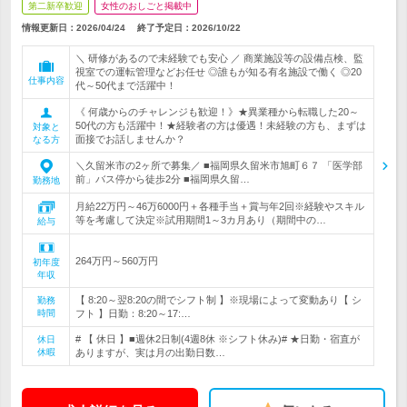
第二新卒歓迎
女性のおしごと掲載中
情報更新日：2026/04/24
終了予定日：
2026/10/22
＼ 研修があるので未経験でも安心 ／ 商業施設等の設備点検、監
視室での運転管理などお任せ ◎誰もが知る有名施設で働く ◎20
仕事内容
代～50代まで活躍中！
《 何歳からのチャレンジも歓迎！》★異業種から転職した20～
50代の方も活躍中！★経験者の方は優遇！未経験の方も、まずは
対象と
面接でお話しませんか？
なる方
＼久留米市の2ヶ所で募集／ ■福岡県久留米市旭町６７ 「医学部
前」バス停から徒歩2分 ■福岡県久留…
勤務地
月給22万円～46万6000円＋各種手当＋賞与年2回※経験やスキル
等を考慮して決定※試用期間1～3カ月あり（期間中の…
給与
264万円～560万円
初年度
年収
【 8:20～翌8:20の間でシフト制 】※現場によって変動あり【 シ
勤務
時間
フト 】日勤：8:20～17:…
# 【 休日 】■週休2日制(4週8休 ※シフト休み)# ★日勤・宿直が
休日
休暇
ありますが、実は月の出勤日数…