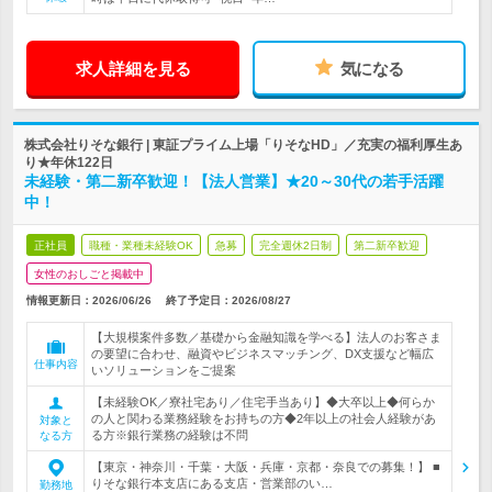
求人詳細を見る
気になる
株式会社りそな銀行 | 東証プライム上場「りそなHD」／充実の福利厚生あ
り★年休122日
未経験・第二新卒歓迎！【法人営業】★20～30代の若手活躍
中！
正社員
職種・業種未経験OK
急募
完全週休2日制
第二新卒歓迎
女性のおしごと掲載中
情報更新日：2026/06/26
終了予定日：
2026/08/27
【大規模案件多数／基礎から金融知識を学べる】法人のお客さま
の要望に合わせ、融資やビジネスマッチング、DX支援など幅広
仕事内容
いソリューションをご提案
【未経験OK／寮社宅あり／住宅手当あり】◆大卒以上◆何らか
の人と関わる業務経験をお持ちの方◆2年以上の社会人経験があ
対象と
る方※銀行業務の経験は不問
なる方
【東京・神奈川・千葉・大阪・兵庫・京都・奈良での募集！】 ■
りそな銀行本支店にある支店・営業部のい…
勤務地