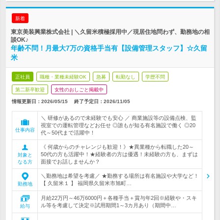
新着
東京美装興業株式会社 | ＼久留米積極採用中／現居住地問わず、勤務地の相
談OK♪
年齢不問！月最大7万の資格手当有【設備管理スタッフ】☆久留
米
正社員
職種・業種未経験OK
急募
転勤なし
学歴不問
第二新卒歓迎
女性のおしごと掲載中
情報更新日：2026/05/15
終了予定日：
2026/11/05
＼ 研修があるので未経験でも安心 ／ 商業施設等の設備点検、監
視室での運転管理などお任せ ◎誰もが知る有名施設で働く ◎20
仕事内容
代～50代まで活躍中！
《 何歳からのチャレンジも歓迎！》★異業種から転職した20～
50代の方も活躍中！★経験者の方は優遇！未経験の方も、まずは
対象と
面接でお話しませんか？
なる方
＼勤務地は希望を考慮／ ★勤務する場所は有名施設や大学など！
【 久留米１ 】 福岡県久留米市旭町…
勤務地
月給22万円～46万6000円＋各種手当＋賞与年2回※経験や・スキ
ル等を考慮して決定※試用期間1～3カ月あり（期間中…
給与