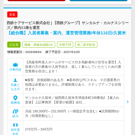
新着
西鉄ケアサービス株式会社 | 【西鉄グループ】サンカルナ・カルナスシリー
ズ／県内11棟を運営
【総合職】入居者募集・案内、運営管理業務/年休116日/久留米
正社員
職種・業種未経験OK
学歴不問
第二新卒歓迎
情報更新日：2026/08/04
終了予定日：
2027/01/25
【高級有料老人ホームやサービス付き高齢者向け住宅を運営】入
居者の方の募集や入居手続き、楽しく暮らしていただくための運
仕事内容
営業務を担当します！
■接客、折衝経験のある方 ■基本的なPCスキル ※介護業界の
知識は必要ありません。評価制度があり、ステップアップを目指
対象と
せます。
なる方
サンカルナ久留米／福岡県久留米市津福本町198番地2 【雇入れ
直後】上記事務所 【変更の範囲】会社…
勤務地
月給 190,000円～232,000円（一律固定手当含む）■試用期間6か
月（待遇変動なし）
給与
274万円～334万円
初年度
年収