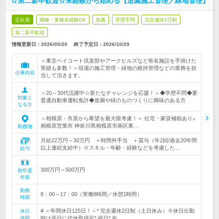
☆第二新卒歓迎☆未経験から始める【造園施工管理／緑地管理】
正社員
職種・業種未経験OK
急募
学歴不問
完全週休2日制
第二新卒歓迎
情報更新日：2026/05/20
終了予定日：
2026/10/29
＜東京ベイコート倶楽部やアークヒルズなど有名施設を手掛けた
実績も多数！＞現場の施工管理・緑地の維持管理などの業務を担
仕事内容
当して頂きます。
＜20～30代活躍中☆新たなチャレンジを応援！＞◆学歴不問◆要
対象と
普通自動車運転免許◆造園や緑のものづくりに興味のある方
なる方
＜相模原・市原から希望を最大限考慮！＞ 社宅・家賃補助あり♪
相模原営業所 神奈川県相模原市南区東…
勤務地
月給22万円～30万円 ＋時間外手当 ＋賞与（年2回/過去20年間
以上連続支給中）※スキル・年齢・経験などを考慮した…
給与
300万円～500万円
初年度
年収
勤務
8：00～17：00（実働8時間／休憩1時間）
時間
# ＜年間休日125日！＞* 完全週休2日制（土日休み）※休日出勤
休日
休暇
時は平日に代休取得可* 祝日* 年…