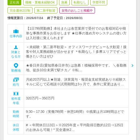
正社員
職種・業種未経験OK
急募
転勤なし
学歴不問
完全週休2日制
第二新卒歓迎
女性のおしごと掲載中
情報更新日：2026/07/24
終了予定日：
2026/08/31
【1日7時間勤務】本社または各営業所で受付でのお客様対応や簡
単な事務作業をお任せします ★仕事の進め方やシステムの使い方
仕事内容
は入社後に覚えられます
＜未経験・第二新卒歓迎＞ オフィスワークデビューも大歓迎！接
客や対人業務経験が活かせます ＊転勤なし！多摩エリアでずっと
対象と
働きたい方はぜひ
なる方
★春日井店(愛知県春日井市) は急募！積極採用中です。 ＼各勤務
地、徒歩10分未満で駅チカ／ ※転…
勤務地
月給20万円以上★別途、決算賞与・報奨金支給実績あり※経験ス
キルに応じて応相談※試用期間は3ヶ月で、条件に変更はあり…
給与
320万円～350万円
初年度
年収
9:30～17:30（実働7時間・休憩1時間）※残業は月10時間ほどで
勤務
時間
す。
# ＜年間休日113日＞※2025年度＋平均取得日数約12日⇒125日
休日
休暇
のお休みも可能！* 完全週休2…