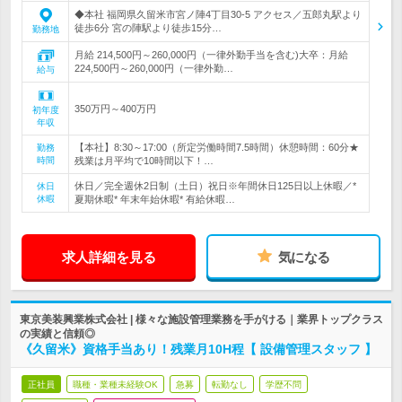
◆本社 福岡県久留米市宮ノ陣4丁目30-5 アクセス／五郎丸駅より
徒歩6分 宮の陣駅より徒歩15分…
勤務地
月給 214,500円～260,000円（一律外勤手当を含む)大卒：月給
224,500円～260,000円（一律外勤…
給与
350万円～400万円
初年度
年収
【本社】8:30～17:00（所定労働時間7.5時間）休憩時間：60分★
勤務
時間
残業は月平均で10時間以下！…
休日／完全週休2日制（土日）祝日※年間休日125日以上休暇／*
休日
休暇
夏期休暇* 年末年始休暇* 有給休暇…
求人詳細を見る
気になる
東京美装興業株式会社 | 様々な施設管理業務を手がける｜業界トップクラス
の実績と信頼◎
《久留米》資格手当あり！残業月10H程【 設備管理スタッフ 】
正社員
職種・業種未経験OK
急募
転勤なし
学歴不問