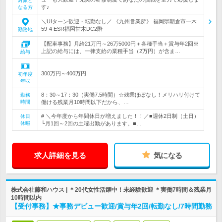
対象と
す♪
なる方
＼UIターン歓迎・転勤なし／ 《九州営業所》 福岡県朝倉市一木
59-4 ESR福岡甘木DC2階
勤務地
【配車事務】月給21万円～26万5000円＋各種手当＋賞与年2回※
上記の給与には、一律支給の業種手当（2万円）が含ま…
給与
300万円～400万円
初年度
年収
8：30～17：30（実働7.5時間）☆残業ほぼなし！メリハリ付けて
勤務
時間
働ける残業月10時間以下だから、…
# ＼今年度から年間休日が増えました！！／■週休2日制（土日）
休日
休暇
└月1回～2回の土曜出勤があります。■…
求人詳細を見る
気になる
株式会社藤和ハウス | ＊20代女性活躍中！未経験歓迎 ＊実働7時間＆残業月
10時間以内
【受付事務】★事務デビュー歓迎/賞与年2回/転勤なし/7時間勤務