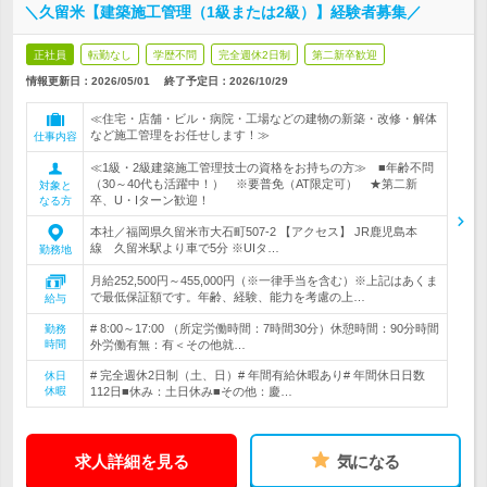
＼久留米【建築施工管理（1級または2級）】経験者募集／
正社員
転勤なし
学歴不問
完全週休2日制
第二新卒歓迎
情報更新日：2026/05/01
終了予定日：
2026/10/29
≪住宅・店舗・ビル・病院・工場などの建物の新築・改修・解体
など施工管理をお任せします！≫
仕事内容
≪1級・2級建築施工管理技士の資格をお持ちの方≫ ■年齢不問
（30～40代も活躍中！） ※要普免（AT限定可） ★第二新
対象と
卒、U・Iターン歓迎！
なる方
本社／福岡県久留米市大石町507-2 【アクセス】 JR鹿児島本
線 久留米駅より車で5分 ※UIタ…
勤務地
月給252,500円～455,000円（※一律手当を含む）※上記はあくま
で最低保証額です。年齢、経験、能力を考慮の上…
給与
# 8:00～17:00 （所定労働時間：7時間30分）休憩時間：90分時間
勤務
時間
外労働有無：有＜その他就…
# 完全週休2日制（土、日）# 年間有給休暇あり# 年間休日日数
休日
休暇
112日■休み：土日休み■その他：慶…
求人詳細を見る
気になる