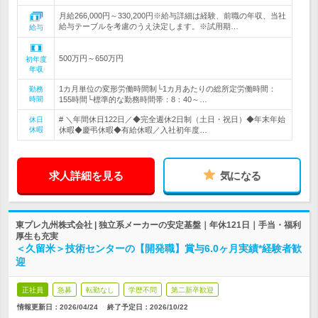
月給266,000円～330,200円※給与詳細は経験、前職の年収、当社
給与テーブルを考慮のうえ決定します。※試用期…
給与
500万円～650万円
初年度
年収
1カ月単位の変形労働時間制└1カ月あたりの総所定労働時間：
勤務
時間
155時間└標準的な勤務時間帯：8：40～…
# ＼年間休日122日／◆完全週休2日制（土日・祝日）◆年末年始
休日
休暇
休暇◆慶弔休暇◆有給休暇／入社初年度…
求人詳細を見る
気になる
東プレ九州株式会社 | 独立系メーカーの安定基盤｜年休121日｜手当・福利
厚生も充実
＜久留米＞技術センターの【開発職】賞与6.0ヶ月実績*経験者歓
迎
正社員
急募
転勤なし
学歴不問
第二新卒歓迎
情報更新日：2026/04/24
終了予定日：
2026/10/22