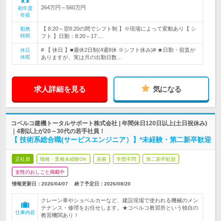
264万円～560万円
初年度
年収
【 8:20～翌8:20の間でシフト制 】※現場によって変動あり【 シ
勤務
時間
フト 】日勤：8:20～17:…
# 【 休日 】■週休2日制(4週8休 ※シフト休み)# ★日勤・宿直が
休日
休暇
ありますが、実は月の出勤日数…
求人詳細を見る
気になる
コベルコ建機トータルサポート株式会社 | 年間休日120日以上(土日祝休み)
｜4割以上が20～30代の若手社員！
【 技術系総合職(サービスエンジニア）】*未経験・第二新卒歓迎
正社員
職種・業種未経験OK
急募
学歴不問
第二新卒歓迎
女性のおしごと掲載中
情報更新日：2026/04/07
終了予定日：
2026/08/20
クレーン車やショベルカーなど、建設現場で使われる機械のメン
テナンス・修理をお任せします。★コベルコ教習所という独自の
仕事内容
教習機関あり！