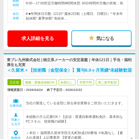
勤務
8:00～17:00所定労働時間8時間休憩: 60分時間外労働の有無：有
時間
# ■年間休日日数: 121日* 週休2日制（土曜日、日曜日）* 年末年
休日
休暇
始休暇* 夏季休暇* 有給休…
求人詳細を見る
気になる
東プレ九州株式会社 | 独立系メーカーの安定基盤｜年休121日｜手当・福利
厚生も充実
＜久留米＞【技術職（金型保全）】賞与6.0ヶ月実績*未経験歓迎
正社員
職種・業種未経験OK
転勤なし
学歴不問
第二新卒歓迎
情報更新日：2026/04/24
終了予定日：
2026/10/22
当社の製造している金型に係る保全業務をご担当いただきます。
仕事内容
未経験の方も応募OK！【必須：普通自動車運転免許、基本的な
対象と
PCスキル、技術職の経験】
なる方
＜本社＞ 福岡県久留米市田主丸町秋成150番地 ※転勤なし 【雇
入れ直後】上記事業所 【変更の範囲…
勤務地