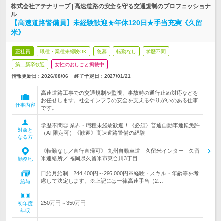
株式会社アテナリープ | 高速道路の安全を守る交通規制のプロフェッショナ
ル
【高速道路警備員】未経験歓迎★年休120日★手当充実《久留
米》
正社員
職種・業種未経験OK
急募
転勤なし
学歴不問
第二新卒歓迎
女性のおしごと掲載中
情報更新日：2026/08/06
終了予定日：
2027/01/21
高速道路工事での交通規制や監視、事故時の通行止め対応などを
お任せします。社会インフラの安全を支えるやりがいのある仕事
仕事内容
です。
学歴不問◎ 業界・職種未経験歓迎！《必須》普通自動車運転免許
対象と
（AT限定可）《歓迎》高速道路警備の経験
なる方
《転勤なし／直行直帰可》 九州自動車道 久留米インター 久留
米連絡所／ 福岡県久留米市東合川3丁目…
勤務地
日給月給制 244,400円～295,000円※経験・スキル・年齢等を考
慮して決定します。※上記には一律高速手当（2…
給与
250万円～350万円
初年度
年収