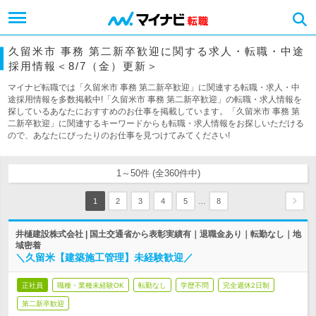
久留米市 事務 第二新卒歓迎に関する求人・転職・中途
採用情報＜8/7（金）更新＞
マイナビ転職では「久留米市 事務 第二新卒歓迎」に関連する転職・求人・中
途採用情報を多数掲載中!「久留米市 事務 第二新卒歓迎」の転職・求人情報を
探しているあなたにおすすめのお仕事を掲載しています。「久留米市 事務 第
二新卒歓迎」に関連するキーワードからも転職・求人情報をお探しいただける
ので、あなたにぴったりのお仕事を見つけてみてください!
1～50件 (全360件中)
…
1
2
3
4
5
8
井樋建設株式会社 | 国土交通省から表彰実績有｜退職金あり｜転勤なし｜地
域密着
＼久留米【建築施工管理】未経験歓迎／
正社員
職種・業種未経験OK
転勤なし
学歴不問
完全週休2日制
第二新卒歓迎