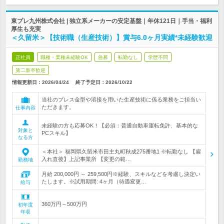
東プレ九州株式会社 | 独立系メーカーの安定基盤｜年休121日｜手当・福利
厚生も充実
＜久留米＞【技術職（生産技術）】賞与6.0ヶ月実績*未経験歓迎
正社員
職種・業種未経験OK
急募
転勤なし
学歴不問
第二新卒歓迎
情報更新日：2026/04/24
終了予定日：
2026/10/22
当社のプレス金型や溶接を用いた生産技術に係る業務をご担当い
ただきます。
仕事内容
未経験の方も応募OK！【必須：普通自動車運転免許、基本的な
対象と
PCスキル】
なる方
＜本社＞ 福岡県久留米市田主丸町秋成275番地1 ※転勤なし 【雇
入れ直後】上記事業所 【変更の範…
勤務地
月給 200,000円 ～ 259,500円※経験、スキルなどを考慮し決定い
たします。※試用期間: 4ヶ月（待遇変更…
給与
360万円～500万円
初年度
年収