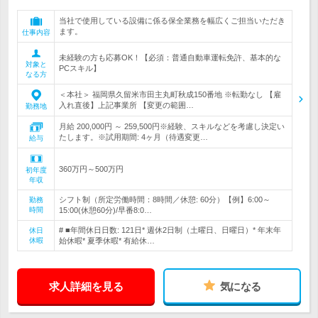
当社で使用している設備に係る保全業務を幅広くご担当いただき
ます。
仕事内容
未経験の方も応募OK！【必須：普通自動車運転免許、基本的な
対象と
PCスキル】
なる方
＜本社＞ 福岡県久留米市田主丸町秋成150番地 ※転勤なし 【雇
入れ直後】上記事業所 【変更の範囲…
勤務地
月給 200,000円 ～ 259,500円※経験、スキルなどを考慮し決定い
たします。※試用期間: 4ヶ月（待遇変更…
給与
360万円～500万円
初年度
年収
シフト制（所定労働時間：8時間／休憩: 60分）【例】6:00～
勤務
時間
15:00(休憩60分)/早番8:0…
# ■年間休日日数: 121日* 週休2日制（土曜日、日曜日）* 年末年
休日
休暇
始休暇* 夏季休暇* 有給休…
求人詳細を見る
気になる