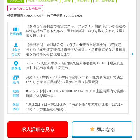
契約社員
職種・業種未経験OK
急募
学歴不問
第二新卒歓迎
女性のおしごと掲載中
情報更新日：2026/07/07
終了予定日：
2026/12/28
《多彩な研修制度で着実にスキルアップ！》知的障がいや発達の
特性を持つ子どもたちへ、運動や学習・遊びを取り入れた成長支
仕事内容
援を行います。
【学歴不問｜未経験OK】＜必須＞◆普通自動車免許（AT限定
可）◎児童発達支援管理責任者や保育士・幼稚園教諭など各種資
対象と
格をお持ちの方は優遇します！
なる方
＜LikePot久留米中央＞ 福岡県久留米市櫛原町47-16 【雇入れ直
後】上記の事業所 【変更の…
勤務地
月給 180,000円～280,000円※経験・年齢・能力を考慮して決定
いたします※試用期間3～最大6カ月（待遇変更…
給与
# ＜シフト制＞■9:00～18:00■10:00～19:00※上記時間内で実働8
勤務
時間
時間／休憩60分※…
* 週休2日（日＋他1日休み）* 有給休暇* 年末年始休暇（12/31～
休日
休暇
1/3）* その他会社の定め…
求人詳細を見る
気になる