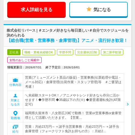
求人詳細を見る
気になる
株式会社リバース | ＃エンタメ好きなら毎日楽しい＃自分でスケジュールを
決められる
【総合職(営業・営業事務・倉庫管理)】アニメ・流行好き歓迎！
正社員
職種・業種未経験OK
学歴不問
完全週休2日制
第二新卒歓迎
女性のおしごと掲載中
情報更新日：2026/07/31
終了予定日：
2026/10/01
営業(アミューズメント景品の販促)・営業事務(伝票処理や電話・
メール対応)・倉庫管理(出荷作業・スタッフ管理)等 ＃ご要望は
仕事内容
考慮！
＼未経験スタートOK！／アニメやトレンド好きなら存分に活か
せます！◆学歴不問 ◆35歳以下の方(※) ◆要普通運転免許(AT限
対象と
定可)
なる方
福岡県久留米市・八女郡広川町で勤務！ 営業or営業事務or倉庫管
理として活躍いただきます。 【営業…
勤務地
営業：月給23万円～ + 諸手当営業事務：月給23万円～ + 諸手当
倉庫管理（フォークリフト免許お持ちの方）：月給2…
給与