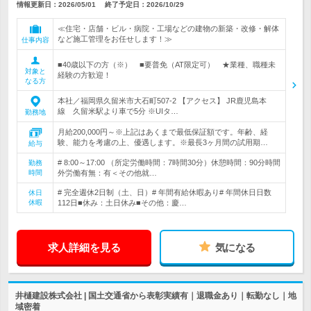
情報更新日：2026/05/01
終了予定日：
2026/10/29
≪住宅・店舗・ビル・病院・工場などの建物の新築・改修・解体
など施工管理をお任せします！≫
仕事内容
■40歳以下の方（※） ■要普免（AT限定可） ★業種、職種未
対象と
経験の方歓迎！
なる方
本社／福岡県久留米市大石町507-2 【アクセス】 JR鹿児島本
線 久留米駅より車で5分 ※UIタ…
勤務地
月給200,000円～※上記はあくまで最低保証額です。年齢、経
験、能力を考慮の上、優遇します。※最長3ヶ月間の試用期…
給与
# 8:00～17:00 （所定労働時間：7時間30分）休憩時間：90分時間
勤務
時間
外労働有無：有＜その他就…
# 完全週休2日制（土、日）# 年間有給休暇あり# 年間休日日数
休日
休暇
112日■休み：土日休み■その他：慶…
求人詳細を見る
気になる
井樋建設株式会社 | 国土交通省から表彰実績有｜退職金あり｜転勤なし｜地
域密着