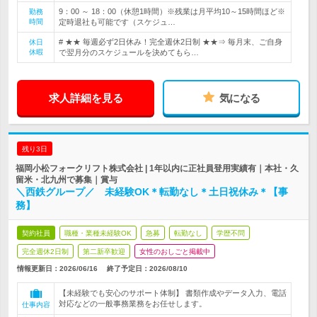
9：00 ～ 18：00（休憩1時間）※残業は月平均10～15時間ほど※
勤務
時間
定時退社も可能です（スケジュ…
# ★★ 毎週必ず2日休み！完全週休2日制 ★★⇒ 毎月末、ご自身
休日
休暇
で翌月分のスケジュールを決めてもら…
求人詳細を見る
気になる
残り3日
福岡小松フォークリフト株式会社 | 1年以内に正社員登用実績有｜本社・久
留米・北九州で募集｜賞与
＼西鉄グループ／ 未経験OK＊転勤なし＊土日祝休み＊【事
務】
契約社員
職種・業種未経験OK
急募
転勤なし
学歴不問
完全週休2日制
第二新卒歓迎
女性のおしごと掲載中
情報更新日：2026/06/16
終了予定日：
2026/08/10
【未経験でも安心のサポート体制】 書類作成やデータ入力、電話
対応などの一般事務業務をお任せします。
仕事内容