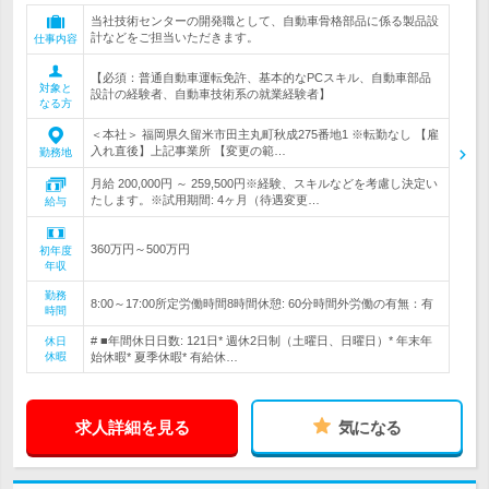
当社技術センターの開発職として、自動車骨格部品に係る製品設
計などをご担当いただきます。
仕事内容
【必須：普通自動車運転免許、基本的なPCスキル、自動車部品
対象と
設計の経験者、自動車技術系の就業経験者】
なる方
＜本社＞ 福岡県久留米市田主丸町秋成275番地1 ※転勤なし 【雇
入れ直後】上記事業所 【変更の範…
勤務地
月給 200,000円 ～ 259,500円※経験、スキルなどを考慮し決定い
たします。※試用期間: 4ヶ月（待遇変更…
給与
360万円～500万円
初年度
年収
勤務
8:00～17:00所定労働時間8時間休憩: 60分時間外労働の有無：有
時間
# ■年間休日日数: 121日* 週休2日制（土曜日、日曜日）* 年末年
休日
休暇
始休暇* 夏季休暇* 有給休…
求人詳細を見る
気になる