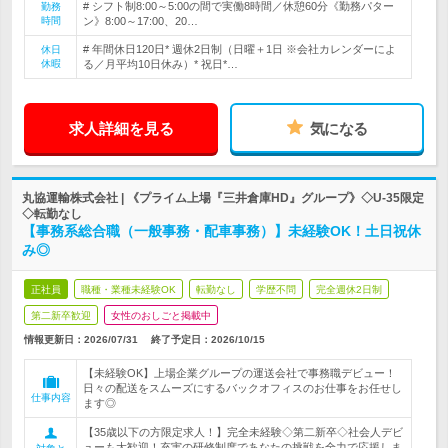
# シフト制8:00～5:00の間で実働8時間／休憩60分《勤務パター
勤務
時間
ン》8:00～17:00、20…
# 年間休日120日* 週休2日制（日曜＋1日 ※会社カレンダーによ
休日
休暇
る／月平均10日休み）* 祝日*…
求人詳細を見る
気になる
丸協運輸株式会社 | 《プライム上場『三井倉庫HD』グループ》◇U-35限定
◇転勤なし
【事務系総合職（一般事務・配車事務）】未経験OK！土日祝休
み◎
正社員
職種・業種未経験OK
転勤なし
学歴不問
完全週休2日制
第二新卒歓迎
女性のおしごと掲載中
情報更新日：2026/07/31
終了予定日：
2026/10/15
【未経験OK】上場企業グループの運送会社で事務職デビュー！
日々の配送をスムーズにするバックオフィスのお仕事をお任せし
仕事内容
ます◎
【35歳以下の方限定求人！】完全未経験◇第二新卒◇社会人デビ
ューも大歓迎！充実の研修制度であなたの挑戦を全力で応援しま