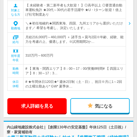
【 未経験者・第二新卒者も大歓迎！ 】◎高卒以上 ◎要普通自動
車運転免許 ★20代～30代の若手活躍中 ★U・Iターン歓迎！借上
対象と
げ社宅制度あり
なる方
＼★初任地確約★関西東海、四国、九州エリアから選択いただけ
ます／ 希望を考慮し、決定いたします。…
勤務地
月給216,000円～460,000円 ＋ 諸手当＋賞与2回※年齢、経験、能
力を考慮の上、優遇します。※試用期間2か…
給与
310万円～600万円
初年度
年収
# 【 東海・関西エリア 】8：00～17：00/実働8時間# 【 四国エリ
勤務
時間
ア 】8：30～17：3…
# ★年間休日120日★* 週休2日制（土・日）、祝日※月に1～2回
休日
休暇
の土曜出勤あり* GW* 夏季休…
求人詳細を見る
気になる
内山緑地建設株式会社 | 【創業130年の安定基盤】年休125日（土日祝）/
寮・家賃補助有