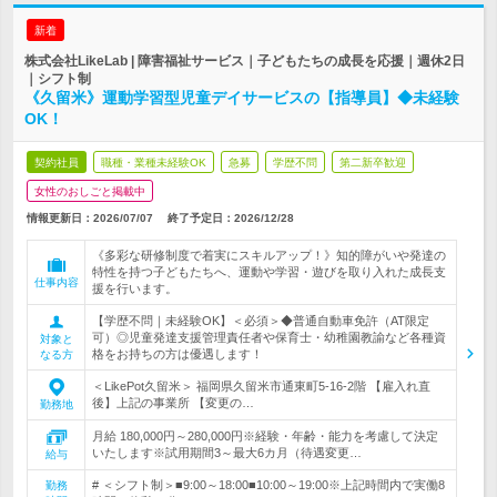
新着
株式会社LikeLab | 障害福祉サービス｜子どもたちの成長を応援｜週休2日
｜シフト制
《久留米》運動学習型児童デイサービスの【指導員】◆未経験
OK！
契約社員
職種・業種未経験OK
急募
学歴不問
第二新卒歓迎
女性のおしごと掲載中
情報更新日：2026/07/07
終了予定日：
2026/12/28
《多彩な研修制度で着実にスキルアップ！》知的障がいや発達の
特性を持つ子どもたちへ、運動や学習・遊びを取り入れた成長支
仕事内容
援を行います。
【学歴不問｜未経験OK】＜必須＞◆普通自動車免許（AT限定
可）◎児童発達支援管理責任者や保育士・幼稚園教諭など各種資
対象と
格をお持ちの方は優遇します！
なる方
＜LikePot久留米＞ 福岡県久留米市通東町5-16-2階 【雇入れ直
後】上記の事業所 【変更の…
勤務地
月給 180,000円～280,000円※経験・年齢・能力を考慮して決定
いたします※試用期間3～最大6カ月（待遇変更…
給与
# ＜シフト制＞■9:00～18:00■10:00～19:00※上記時間内で実働8
勤務