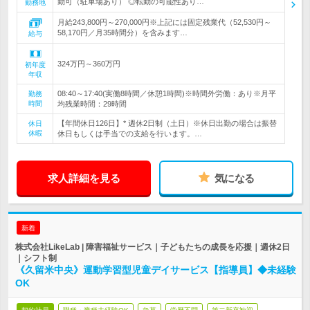
勤可（駐車場あり） ◎転勤の可能性あり…
勤務地
月給243,800円～270,000円※上記には固定残業代（52,530円～
58,170円／月35時間分）を含みます…
給与
324万円～360万円
初年度
年収
08:40～17:40(実働8時間／休憩1時間)※時間外労働：あり※月平
勤務
時間
均残業時間：29時間
【年間休日126日】* 週休2日制（土日）※休日出勤の場合は振替
休日
休暇
休日もしくは手当での支給を行います。…
求人詳細を見る
気になる
新着
株式会社LikeLab | 障害福祉サービス｜子どもたちの成長を応援｜週休2日
｜シフト制
《久留米中央》運動学習型児童デイサービス【指導員】◆未経験
OK