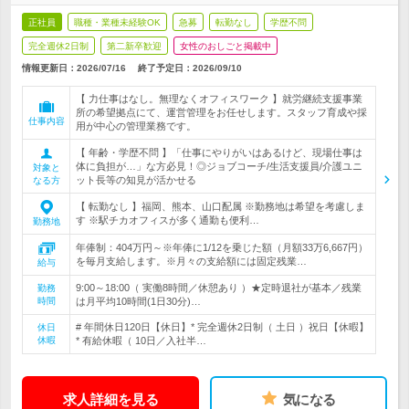
正社員
職種・業種未経験OK
急募
転勤なし
学歴不問
完全週休2日制
第二新卒歓迎
女性のおしごと掲載中
情報更新日：2026/07/16
終了予定日：
2026/09/10
【 力仕事はなし。無理なくオフィスワーク 】就労継続支援事業
所の希望拠点にて、運営管理をお任せします。スタッフ育成や採
仕事内容
用が中心の管理業務です。
【 年齢・学歴不問 】「仕事にやりがいはあるけど、現場仕事は
体に負担が…」な方必見！◎ジョブコーチ/生活支援員/介護ユニ
対象と
ット長等の知見が活かせる
なる方
【 転勤なし 】福岡、熊本、山口配属 ※勤務地は希望を考慮しま
す ※駅チカオフィスが多く通勤も便利…
勤務地
年俸制：404万円～※年俸に1/12を乗じた額（月額33万6,667円）
を毎月支給します。※月々の支給額には固定残業…
給与
9:00～18:00（ 実働8時間／休憩あり ）★定時退社が基本／残業
勤務
時間
は月平均10時間(1日30分)…
# 年間休日120日【休日】* 完全週休2日制（ 土日 ）祝日【休暇】
休日
休暇
* 有給休暇（ 10日／入社半…
求人詳細を見る
気になる