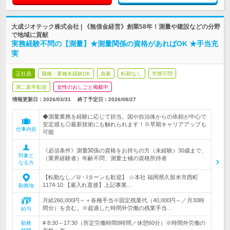
大成ジオテック株式会社 | 《無借金経営》創業58年！測量や建設などの分野
で地域に貢献
実務経験不問の【測量】★測量関係の資格があればOK ★手当充
実
正社員
職種・業種未経験OK
急募
転勤なし
学歴不問
第二新卒歓迎
女性のおしごと掲載中
情報更新日：2026/03/31
終了予定日：
2026/08/27
◆測量業務を経験に応じて担当。国や自治体からの依頼が中心で
安定感も◎最新技術にも触れられます！※早期キャリアアップも
仕事内容
可能
《必須条件》測量関係の資格をお持ちの方（未経験）30歳まで、
対象と
（業界経験者）年齢不問、測量士補の資格所持者
なる方
【転勤なし／U・Iターンも歓迎】 ☆本社 福岡県久留米市西町
1174-10 【雇入れ直後】上記事業…
勤務地
月給260,000円～＋各種手当※固定残業代（40,000円～／月30時
間分）を含む。※超過した時間外労働の残業手当…
給与
# 8:30～17:30（所定労働時間8時間／休憩60分）※時間外労働の
勤務