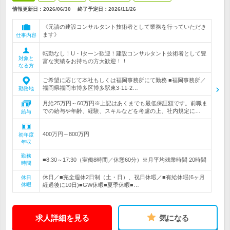
情報更新日：2026/06/30
終了予定日：
2026/11/26
《元請の建設コンサルタント技術者として業務を行っていただき
ます》
仕事内容
転勤なし！U・Iターン歓迎！建設コンサルタント技術者として豊
対象と
富な実績をお持ちの方大歓迎！！
なる方
ご希望に応じて本社もしくは福岡事務所にて勤務 ■福岡事務所／
福岡県福岡市博多区博多駅東3-11-2…
勤務地
月給25万円～60万円※上記はあくまでも最低保証額です。前職ま
での給与や年齢、経験、スキルなどを考慮の上、社内規定に…
給与
400万円～800万円
初年度
年収
勤務
■8:30～17:30（実働8時間／休憩60分）※月平均残業時間 20時間
時間
休日／■完全週休2日制（土・日）、祝日休暇／■有給休暇(6ヶ月
休日
休暇
経過後に10日)■GW休暇■夏季休暇■…
求人詳細を見る
気になる