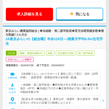
求人詳細を見る
気になる
東京みらい農業協同組合 | ◆未経験・第二新卒歓迎◆育児休暇実績多数◆賞
与実績7.3カ月分
JA東京みらいの【総合職】年休120日～/残業月平均4.0h/住宅手
当
正社員
職種・業種未経験OK
急募
完全週休2日制
第二新卒歓迎
女性のおしごと掲載中
情報更新日：2026/07/28
終了予定日：
2026/08/27
【未経験でもしっかりサポート】適性に応じて窓口・渉外（訪問
外務）・資産管理・指導経済等の各部署へ配属。
仕事内容
＜未経験・第二新卒歓迎＞◆四年制大学を卒業された方◆要普通
免許（AT可）◆35歳以下の方※◆定着率高めで長く働けます！平
対象と
均勤続年数17年
なる方
【転居を伴う転勤は無し】 東村山市・清瀬市・東久留米市・西東
京市のいずれかの店舗での勤務になります…
勤務地