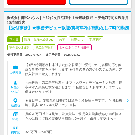
株式会社藤和ハウス | ＊20代女性活躍中！未経験歓迎 ＊実働7時間＆残業月
10時間以内
【受付事務】★事務デビュー歓迎/賞与年2回/転勤なし/7時間勤務
正社員
職種・業種未経験OK
急募
転勤なし
学歴不問
完全週休2日制
第二新卒歓迎
女性のおしごと掲載中
情報更新日：2026/07/24
終了予定日：
2026/08/31
【1日7時間勤務】本社または各営業所で受付でのお客様対応や簡
単な事務作業をお任せします ★仕事の進め方やシステムの使い方
仕事内容
は入社後に覚えられます
＜未経験・第二新卒歓迎＞ オフィスワークデビューも大歓迎！接
客や対人業務経験が活かせます ＊転勤なし！多摩エリアでずっと
対象と
働きたい方はぜひ
なる方
★春日井店(愛知県春日井市) は急募！積極採用中です。 ＼各勤務
地、徒歩10分未満で駅チカ／ ※転…
勤務地
月給20万円以上★別途、決算賞与・報奨金支給実績あり※経験ス
キルに応じて応相談※試用期間は3ヶ月で、条件に変更はあり…
給与
320万円～350万円
初年度