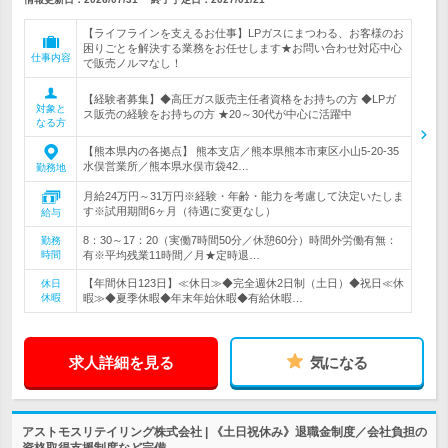
【ライフラインを支えるお仕事】LPガスにまつわる、お客様のお
困りごとを解決する業務をお任せします★お問い合わせ対応中心
仕事内容
で販売ノルマなし！
【経験者募集】◆高圧ガス販売主任者資格をお持ちの方 ◆LPガ
対象と
ス販売の経験をお持ちの方 ★20～30代が中心に活躍中
なる方
【熊本県内の各拠点】 熊本支店／熊本県熊本市東区小山5-20-35
水俣営業所／熊本県水俣市袋42…
勤務地
月給24万円～31万円※経験・年齢・能力を考慮して決定いたしま
す※試用期間6ヶ月（待遇に変更なし）
給与
8：30～17：20（実働7時間50分／休憩60分）時間外労働有無：
勤務
時間
有※平均残業11時間／月★定時退…
【年間休日123日】≪休日≫◆完全週休2日制（土日）◆祝日≪休
休日
休暇
暇≫◆夏季休暇◆年末年始休暇◆有給休暇…
求人詳細を見る
気になる
アストモスリテイリング株式会社 | 《土日祝休み》退職金制度／会社負担の