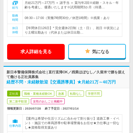
月給21万円～27万円 ＋ 諸手当 ＋ 賞与年2回※経験・スキル・年
齢を考慮し、優遇いたします※試用期間3か月（待遇…
給与
勤務
08:30～17:00（実働7時間30分／休憩1時間）※残業：あり
時間
【年間休日126日】* 完全週休2日制（土・日）、祝日 ※状況によ
休日
休暇
り土曜出勤あり（代休または休日出勤…
求人詳細を見る
気になる
新日本警備保障株式会社 | 直行直帰OK／残業ほぼなし／久留米で腰を据え
て働ける正社員募集
経歴不問・未経験歓迎【交通誘導員】★月給21万～40万円
正社員
職種・業種未経験OK
急募
転勤なし
学歴不問
第二新卒歓迎
女性のおしごと掲載中
情報更新日：2026/07/28
終了予定日：
2027/01/14
【案件は希望や生活リズムに合わせて割り振り】道路工事・イベ
ント・施設での車両誘導や駐車場警備をお任せ★力仕事は一切な
仕事内容
し★資格取得支援あり