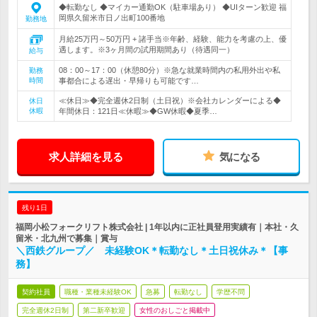
◆転勤なし ◆マイカー通勤OK（駐車場あり） ◆UIターン歓迎 福
岡県久留米市日ノ出町100番地
勤務地
月給25万円～50万円 + 諸手当※年齢、経験、能力を考慮の上、優
遇します。※3ヶ月間の試用期間あり（待遇同一）
給与
08：00～17：00（休憩80分）※急な就業時間内の私用外出や私
勤務
時間
事都合による遅出・早帰りも可能です…
≪休日≫◆完全週休2日制（土日祝）※会社カレンダーによる◆
休日
休暇
年間休日：121日≪休暇≫◆GW休暇◆夏季…
求人詳細を見る
気になる
残り1日
福岡小松フォークリフト株式会社 | 1年以内に正社員登用実績有｜本社・久
留米・北九州で募集｜賞与
＼西鉄グループ／ 未経験OK＊転勤なし＊土日祝休み＊【事
務】
契約社員
職種・業種未経験OK
急募
転勤なし
学歴不問
完全週休2日制
第二新卒歓迎
女性のおしごと掲載中