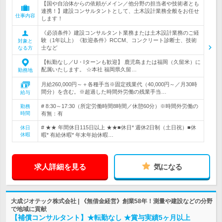
【国や自治体からの依頼がメイン／他分野の担当者や技術者とも
連携！】建設コンサルタントとして、土木設計業務全般をお任せ
仕事内容
します！
《必須条件》建設コンサルタント業務または土木設計業務のご経
験（1年以上）《歓迎条件》RCCM、コンクリート診断士、技術
対象と
士など
なる方
【転勤なし／U・Iターンも歓迎】 鹿児島または福岡（久留米）に
配属いたします。 ☆本社 福岡県久留…
勤務地
月給260,000円～＋各種手当※固定残業代（40,000円～／月30時
間分）を含む。※超過した時間外労働の残業手当…
給与
# 8:30～17:30（所定労働時間8時間／休憩60分）※時間外労働の
勤務
時間
有無：有
# ★★ 年間休日115日以上 ★★■休日* 週休2日制（土日祝）■休
休日
休暇
暇* 有給休暇* 年末年始休暇…
求人詳細を見る
気になる
大成ジオテック株式会社 | 《無借金経営》創業58年！測量や建設などの分野
で地域に貢献
【補償コンサルタント】★転勤なし ★賞与実績5ヶ月以上