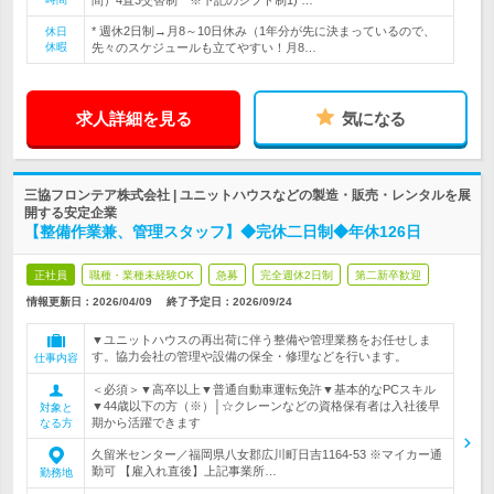
間）4直3交替制 ※下記のシフト制1) …
* 週休2日制→月8～10日休み（1年分が先に決まっているので、
休日
休暇
先々のスケジュールも立てやすい！月8…
求人詳細を見る
気になる
三協フロンテア株式会社 | ユニットハウスなどの製造・販売・レンタルを展
開する安定企業
【整備作業兼、管理スタッフ】◆完休二日制◆年休126日
正社員
職種・業種未経験OK
急募
完全週休2日制
第二新卒歓迎
情報更新日：2026/04/09
終了予定日：
2026/09/24
▼ユニットハウスの再出荷に伴う整備や管理業務をお任せしま
す。協力会社の管理や設備の保全・修理などを行います。
仕事内容
＜必須＞▼高卒以上▼普通自動車運転免許▼基本的なPCスキル
▼44歳以下の方（※）│☆クレーンなどの資格保有者は入社後早
対象と
期から活躍できます
なる方
久留米センター／福岡県八女郡広川町日吉1164‐53 ※マイカー通
勤可 【雇入れ直後】上記事業所…
勤務地