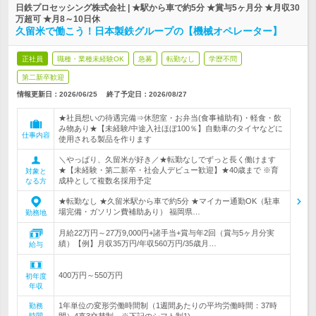
日鉄プロセッシング株式会社 | ★駅から車で約5分 ★賞与5ヶ月分 ★月収30
万超可 ★月8～10日休
久留米で働こう！日本製鉄グループの【機械オペレーター】
正社員
職種・業種未経験OK
急募
転勤なし
学歴不問
第二新卒歓迎
情報更新日：2026/06/25
終了予定日：
2026/08/27
★社員想いの待遇完備⇒休憩室・お弁当(食事補助有)・軽食・飲
み物あり★【未経験/中途入社ほぼ100％】自動車のタイヤなどに
仕事内容
使用される製品を作ります
＼やっぱり、久留米が好き／★転勤なしでずっと長く働けます
★【未経験・第二新卒・社会人デビュー歓迎】★40歳まで ※育
対象と
成枠として複数名採用予定
なる方
★転勤なし ★久留米駅から車で約5分 ★マイカー通勤OK（駐車
場完備・ガソリン費補助あり） 福岡県…
勤務地
月給22万円～27万9,000円+諸手当+賞与年2回（賞与5ヶ月分実
績）【例】月収35万円/年収560万円/35歳月…
給与
400万円～550万円
初年度
年収
1年単位の変形労働時間制（1週間あたりの平均労働時間：37時
勤務
時間