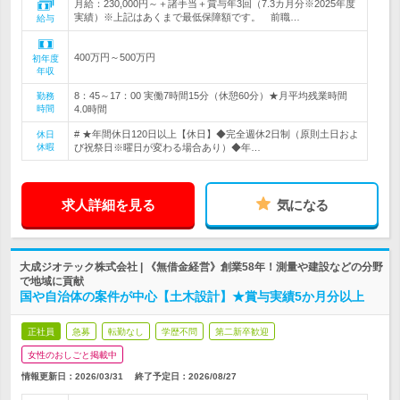
月給：230,000円～＋諸手当＋賞与年3回（7.3カ月分※2025年度
実績）※上記はあくまで最低保障額です。 前職…
給与
400万円～500万円
初年度
年収
8：45～17：00 実働7時間15分（休憩60分）★月平均残業時間
勤務
時間
4.0時間
# ★年間休日120日以上【休日】◆完全週休2日制（原則土日およ
休日
休暇
び祝祭日※曜日が変わる場合あり）◆年…
求人詳細を見る
気になる
大成ジオテック株式会社 | 《無借金経営》創業58年！測量や建設などの分野
で地域に貢献
国や自治体の案件が中心【土木設計】★賞与実績5か月分以上
正社員
急募
転勤なし
学歴不問
第二新卒歓迎
女性のおしごと掲載中
情報更新日：2026/03/31
終了予定日：
2026/08/27