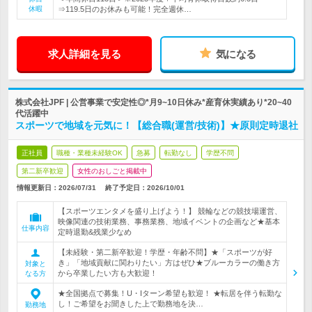
休暇
⇒119.5日のお休みも可能！完全週休…
求人詳細を見る
気になる
株式会社JPF | 公営事業で安定性◎*月9~10日休み*産育休実績あり*20~40
代活躍中
スポーツで地域を元気に！【総合職(運営/技術)】★原則定時退社
正社員
職種・業種未経験OK
急募
転勤なし
学歴不問
第二新卒歓迎
女性のおしごと掲載中
情報更新日：2026/07/31
終了予定日：
2026/10/01
【スポーツエンタメを盛り上げよう！】 競輪などの競技場運営、
映像関連の技術業務、事務業務、地域イベントの企画など★基本
仕事内容
定時退勤&残業少なめ
【未経験・第二新卒歓迎！学歴・年齢不問】★「スポーツが好
き」「地域貢献に関わりたい」方はぜひ★ブルーカラーの働き方
対象と
から卒業したい方も大歓迎！
なる方
★全国拠点で募集！U・Iターン希望も歓迎！ ★転居を伴う転勤な
し！ご希望をお聞きした上で勤務地を決…
勤務地