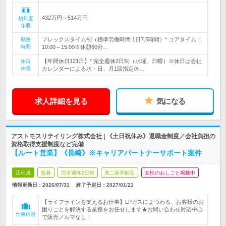
432万円～514万円
初年度
年収
フレックスタイム制（標準労働時間 1日7.5時間）* コアタイム：
勤務
時間
10:00～15:00※休憩60分…
【年間休日121日】* 完全週休2日制（水曜、日曜）※休日は会社
休日
休暇
カレンダーによる水・日、月1回指定休…
求人詳細を見る
気になる
アストモスリテイリング株式会社 | 《土日祝休み》退職金制度／会社負担の
資格取得支援制度など完備
【ルート営業】《長崎》※キャリアパートナーサポート案件
正社員
急募
完全週休2日制
第二新卒歓迎
女性のおしごと掲載中
情報更新日：2026/07/31
終了予定日：
2027/01/21
【ライフラインを支えるお仕事】LPガスにまつわる、お客様のお
困りごとを解決する業務をお任せします★お問い合わせ対応中心
仕事内容
で販売ノルマなし！