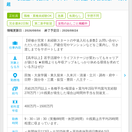
超
正社員
職種・業種未経験OK
急募
転勤なし
学歴不問
完全週休2日制
第二新卒歓迎
女性のおしごと掲載中
情報更新日：2026/08/04
終了予定日：
2026/08/24
【研修が充実！未経験スタートの中途入社も多数】お問い合せい
ただいたお客様に、戸建住宅やマンションなどをご案内し、引き
仕事内容
渡しまでをサポートします
【高卒以上】若手活躍中！ライフステージが変わってもキャリア
が築ける ★前職よりも年収アップ＆しっかり休める環境を求めて
対象と
いる方はぜひ
なる方
田無・大泉学園・東久留米・久米川・清瀬・立川・調布・府中・
日野・国分寺・三鷹・荻窪・豊田・八王子・…
勤務地
月給25万円以上＋各種手当+報奨金＋賞与年2回(平均賞与支給額
278万円！)※残業が発生した場合は時間外手当を別途支…
給与
400万円～1500万円
初年度
年収
9：30～18：30（実働8時間・休憩1時間）※残業は月平均25時間
勤務
時間
程度に収まっています。
＜年間休日113日＞※2025年度＋平均有休取得日数約6.5日
休日