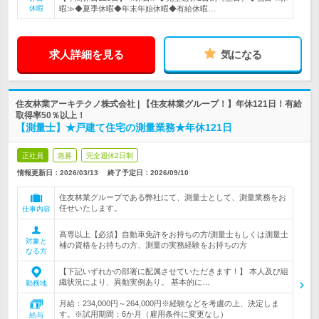
休暇
暇≫◆夏季休暇◆年末年始休暇◆有給休暇…
求人詳細を見る
気になる
住友林業アーキテクノ株式会社 | 【住友林業グループ！】年休121日！有給
取得率50％以上！
【測量士】★戸建て住宅の測量業務★年休121日
正社員
急募
完全週休2日制
情報更新日：2026/03/13
終了予定日：
2026/09/10
住友林業グループである弊社にて、測量士として、測量業務をお
任せいたします。
仕事内容
高専以上【必須】自動車免許をお持ちの方/測量士もしくは測量士
対象と
補の資格をお持ちの方、測量の実務経験をお持ちの方
なる方
【下記いずれかの部署に配属させていただきます！】 本人及び組
織状況により、異動実例あり。 基本的に…
勤務地
月給：234,000円～264,000円※経験などを考慮の上、決定しま
す。※試用期間：6か月（雇用条件に変更なし）
給与