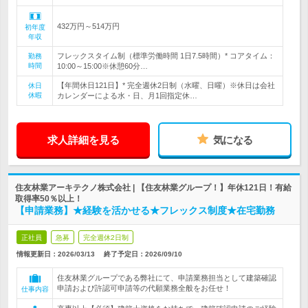
432万円～514万円
初年度
年収
フレックスタイム制（標準労働時間 1日7.5時間）* コアタイム：
勤務
時間
10:00～15:00※休憩60分…
【年間休日121日】* 完全週休2日制（水曜、日曜）※休日は会社
休日
休暇
カレンダーによる水・日、月1回指定休…
求人詳細を見る
気になる
住友林業アーキテクノ株式会社 | 【住友林業グループ！】年休121日！有給
取得率50％以上！
【申請業務】★経験を活かせる★フレックス制度★在宅勤務
正社員
急募
完全週休2日制
情報更新日：2026/03/13
終了予定日：
2026/09/10
住友林業グループである弊社にて、申請業務担当として建築確認
申請および許認可申請等の代願業務全般をお任せ！
仕事内容