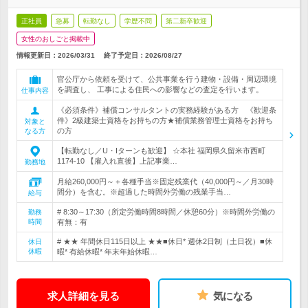
正社員
急募
転勤なし
学歴不問
第二新卒歓迎
女性のおしごと掲載中
情報更新日：2026/03/31
終了予定日：
2026/08/27
官公庁から依頼を受けて、公共事業を行う建物・設備・周辺環境
を調査し、 工事による住民への影響などの査定を行います。
仕事内容
《必須条件》補償コンサルタントの実務経験がある方 《歓迎条
件》2級建築士資格をお持ちの方★補償業務管理士資格をお持ち
対象と
の方
なる方
【転勤なし／U・Iターンも歓迎】 ☆本社 福岡県久留米市西町
1174-10 【雇入れ直後】上記事業…
勤務地
月給260,000円～＋各種手当※固定残業代（40,000円～／月30時
間分）を含む。※超過した時間外労働の残業手当…
給与
# 8:30～17:30（所定労働時間8時間／休憩60分）※時間外労働の
勤務
時間
有無：有
# ★★ 年間休日115日以上 ★★■休日* 週休2日制（土日祝）■休
休日
休暇
暇* 有給休暇* 年末年始休暇…
求人詳細を見る
気になる