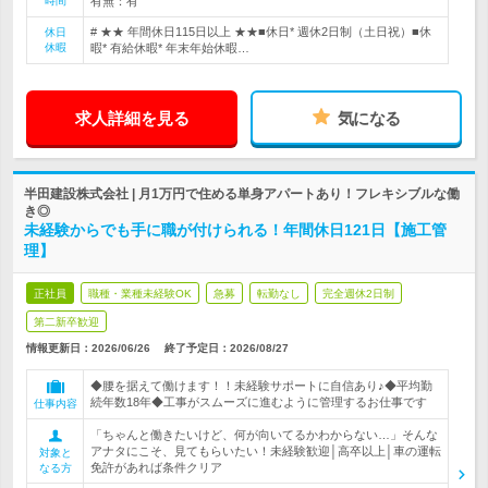
時間
有無：有
# ★★ 年間休日115日以上 ★★■休日* 週休2日制（土日祝）■休
休日
休暇
暇* 有給休暇* 年末年始休暇…
求人詳細を見る
気になる
半田建設株式会社 | 月1万円で住める単身アパートあり！フレキシブルな働
き◎
未経験からでも手に職が付けられる！年間休日121日【施工管
理】
正社員
職種・業種未経験OK
急募
転勤なし
完全週休2日制
第二新卒歓迎
情報更新日：2026/06/26
終了予定日：
2026/08/27
◆腰を据えて働けます！！未経験サポートに自信あり♪◆平均勤
続年数18年◆工事がスムーズに進むように管理するお仕事です
仕事内容
「ちゃんと働きたいけど、何が向いてるかわからない…」そんな
アナタにこそ、見てもらいたい！未経験歓迎│高卒以上│車の運転
対象と
免許があれば条件クリア
なる方