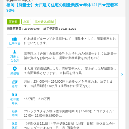
取得率50％以上！
福岡【測量士】★戸建て住宅の測量業務★年休121日★定着率
93%
正社員
急募
完全週休2日制
情報更新日：2026/06/05
終了予定日：
2026/11/26
住友林業グループである弊社にて、測量士として、測量業務をお
任せいたします。
仕事内容
高専以上【必須】自動車免許をお持ちの方/測量士もしくは測量士
対象と
補の資格をお持ちの方、測量の実務経験をお持ちの方
なる方
本人及び組織状況により、異動実例あり。 基本的には配属部署に
て当面勤務となります。 ※転居を伴う異…
勤務地
月給：234,000円～264,000円※経験などを考慮の上、決定しま
す。※試用期間：6か月（雇用条件に変更なし）
給与
432万円～514万円
初年度
年収
フレックスタイム制（標準労働時間 1日7.5時間）* コアタイム：
勤務
時間
10:00～15:00※休憩60分…
【年間休日121日】* 完全週休2日制（水曜、日曜）※休日は会社
休日
休暇
カレンダーによる水・日、月1回指定休…