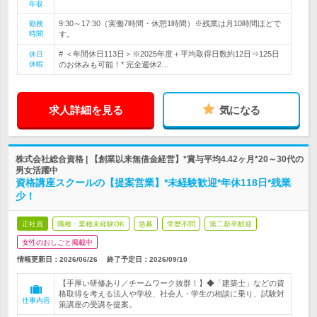
年収
9:30～17:30（実働7時間・休憩1時間）※残業は月10時間ほどで
勤務
時間
す。
# ＜年間休日113日＞※2025年度＋平均取得日数約12日⇒125日
休日
休暇
のお休みも可能！* 完全週休2…
求人詳細を見る
気になる
株式会社総合資格 | 【創業以来無借金経営】*賞与平均4.42ヶ月*20～30代の
男女活躍中
資格講座スクールの【提案営業】*未経験歓迎*年休118日*残業
少！
正社員
職種・業種未経験OK
急募
学歴不問
第二新卒歓迎
女性のおしごと掲載中
情報更新日：2026/06/26
終了予定日：
2026/09/10
【手厚い研修あり／チームワーク抜群！】◆「建築士」などの資
格取得を考える法人や学校、社会人・学生の相談に乗り、試験対
仕事内容
策講座の受講を提案。