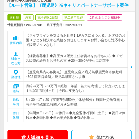
資格取得支援制度など完備
【ルート営業】《鹿児島》※キャリアパートナーサポート案件
正社員
急募
完全週休2日制
第二新卒歓迎
女性のおしごと掲載中
情報更新日：2026/07/31
終了予定日：
2027/01/21
【ライフラインを支えるお仕事】LPガスにまつわる、お客様のお
困りごとを解決する業務をお任せします★お問い合わせ対応中心
仕事内容
で販売ノルマなし！
【経験者募集】◆高圧ガス販売主任者資格をお持ちの方 ◆LPガ
対象と
ス販売の経験をお持ちの方 ★20～30代が中心に活躍中
なる方
【鹿児島県内の各拠点】 鹿児島支店／鹿児島県鹿児島市伊敷町
4602 南薩営業所／鹿児島県南さつま市…
勤務地
月給24万円～31万円※経験・年齢・能力を考慮して決定いたしま
す※試用期間6ヶ月（待遇に変更なし）
給与
8：30～17：20（実働7時間50分／休憩60分）時間外労働有無：
勤務
時間
有※平均残業11時間／月★定時退…
【年間休日123日】≪休日≫◆完全週休2日制（土日）◆祝日≪休
休日
休暇
暇≫◆夏季休暇◆年末年始休暇◆有給休暇…
求人詳細を見る
気になる