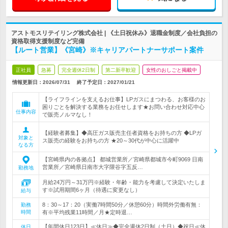
アストモスリテイリング株式会社 | 《土日祝休み》退職金制度／会社負担の
資格取得支援制度など完備
【ルート営業】《宮崎》※キャリアパートナーサポート案件
正社員
急募
完全週休2日制
第二新卒歓迎
女性のおしごと掲載中
情報更新日：2026/07/31
終了予定日：
2027/01/21
【ライフラインを支えるお仕事】LPガスにまつわる、お客様のお
困りごとを解決する業務をお任せします★お問い合わせ対応中心
仕事内容
で販売ノルマなし！
【経験者募集】◆高圧ガス販売主任者資格をお持ちの方 ◆LPガ
対象と
ス販売の経験をお持ちの方 ★20～30代が中心に活躍中
なる方
【宮崎県内の各拠点】 都城営業所／宮崎県都城市今町9069 日南
営業所／宮崎県日南市大字隈谷字五反…
勤務地
月給24万円～31万円※経験・年齢・能力を考慮して決定いたしま
す※試用期間6ヶ月（待遇に変更なし）
給与
8：30～17：20（実働7時間50分／休憩60分）時間外労働有無：
勤務
時間
有※平均残業11時間／月★定時退…
【年間休日123日】≪休日≫◆完全週休2日制（土日）◆祝日≪休
休日