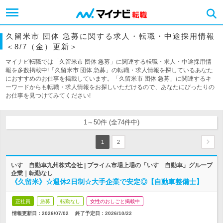
久留米市 団体 急募に関する求人・転職・中途採用情報
＜8/7（金）更新＞
マイナビ転職では「久留米市 団体 急募」に関連する転職・求人・中途採用情
報を多数掲載中!「久留米市 団体 急募」の転職・求人情報を探しているあなた
におすすめのお仕事を掲載しています。「久留米市 団体 急募」に関連するキ
ーワードからも転職・求人情報をお探しいただけるので、あなたにぴったりの
お仕事を見つけてみてください!
1～50件 (全74件中)
1
2
いすゞ自動車九州株式会社 | プライム市場上場の「いすゞ自動車」グループ
企業｜転勤なし
《久留米》☆週休2日制☆大手企業で安定◎【自動車整備士】
正社員
急募
転勤なし
女性のおしごと掲載中
情報更新日：2026/07/02
終了予定日：
2026/10/22