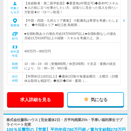
【未経験者・第二新卒歓迎】◆要普免(AT限定可)◆基本PCスキル
★人の役に立つ仕事がしたい方、頑張りに見合った収入を得たい
対象と
方歓迎★U・Iターン歓迎！
なる方
【中国・四国・九州エリア募集】 ※配属先は希望を考慮いたしま
す。 ◆中四国エリア ■松江校 島根県…
勤務地
■全国転勤ありの場合月給24万5000円以上■全国転勤なしの場合
月給21万6100円以上※経験・スキルを考慮の上、決…
給与
400万円～800万円
初年度
年収
10：00～19：00（実働8時間／休憩1時間）※支店・業務の状況
勤務
時間
により、11：00～20：00の場…
【年間休日118日以上】◆週休2日制※毎週金曜日・土曜日（日曜
休日
休暇
休み取得も相談可）◆祝日◆GW・夏期（…
求人詳細を見る
気になる
株式会社藤和ハウス | 完全週休2日・月平均残業25h・手厚い福利厚生でプ
ライベート充実
100％反響型の【営業】平均年収780万円超／賞与支給額278万円