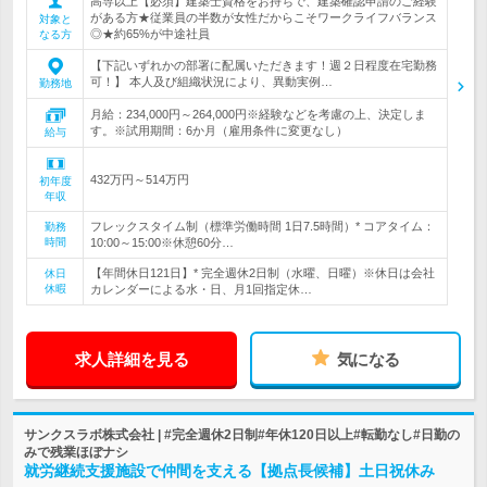
高専以上【必須】建築士資格をお持ちで、建築確認申請のご経験
がある方★従業員の半数が女性だからこそワークライフバランス
対象と
◎★約65%が中途社員
なる方
【下記いずれかの部署に配属いただきます！週２日程度在宅勤務
可！】 本人及び組織状況により、異動実例…
勤務地
月給：234,000円～264,000円※経験などを考慮の上、決定しま
す。※試用期間：6か月（雇用条件に変更なし）
給与
432万円～514万円
初年度
年収
フレックスタイム制（標準労働時間 1日7.5時間）* コアタイム：
勤務
時間
10:00～15:00※休憩60分…
【年間休日121日】* 完全週休2日制（水曜、日曜）※休日は会社
休日
休暇
カレンダーによる水・日、月1回指定休…
求人詳細を見る
気になる
サンクスラボ株式会社 | #完全週休2日制#年休120日以上#転勤なし#日勤の
みで残業ほぼナシ
就労継続支援施設で仲間を支える【拠点長候補】土日祝休み