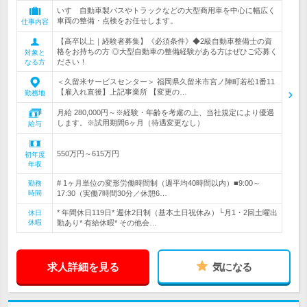
いすゞ自動車製バスやトラックなどの大型商用車を中心に幅広く
車両の整備・点検をお任せします。
仕事内容
【高卒以上｜経験者募集】《必須条件》◆2級自動車整備士の資
格をお持ちの方 ◎大型自動車の整備経験がある方はぜひご応募く
対象と
ださい！
なる方
＜久留米サービスセンター＞ 福岡県久留米市宮ノ陣町若松1番11
【雇入れ直後】上記事業所 【変更の…
勤務地
月給 280,000円～※経験・年齢を考慮の上、当社規定により優遇
します。※試用期間6ヶ月（待遇変更なし）
給与
550万円～615万円
初年度
年収
# 1ヶ月単位の変形労働時間制（週平均40時間以内）■9:00～
勤務
時間
17:30（実働7時間30分／休憩6…
* 年間休日119日* 週休2日制（基本土日祝休み）└月1・2回土曜出
休日
休暇
勤あり* 有給休暇* その他会…
求人詳細を見る
気になる