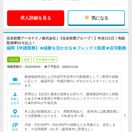
求人詳細を見る
気になる
住友林業アーキテクノ株式会社 | 【住友林業グループ！】年休121日！有給
取得率50％以上！
福岡【申請業務】★経験を活かせる★フレックス制度★在宅勤務
正社員
急募
完全週休2日制
情報更新日：2026/06/05
終了予定日：
2026/11/26
建築確認申請および許認可申請等の代願業務としてご希望や経験
に応じて、確認申請・性能評価のいずれかからスタートいただき
仕事内容
ます。
高専以上【必須】建築士資格をお持ちで、建築確認申請のご経験
がある方★従業員の半数が女性だからこそワークライフバランス
対象と
◎★約65%が中途社員
なる方
本人及び組織状況により、異動実例あり。 基本的には配属部署に
て当面勤務となります。 ※転居を伴う異…
勤務地
月給：234,000円～264,000円※経験などを考慮の上、決定しま
す。※試用期間：6か月（雇用条件に変更なし）
給与