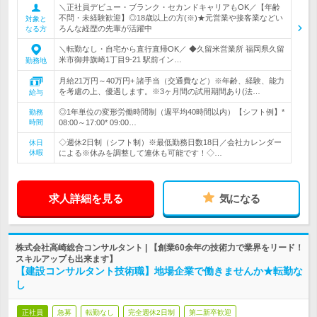
＼正社員デビュー・ブランク・セカンドキャリアもOK／【年齢
不問・未経験歓迎】◎18歳以上の方(※)★元営業や接客業などい
対象と
ろんな経歴の先輩が活躍中
なる方
＼転勤なし・自宅から直行直帰OK／ ◆久留米営業所 福岡県久留
米市御井旗崎1丁目9-21 駅前イン…
勤務地
月給21万円～40万円+ 諸手当（交通費など）※年齢、経験、能力
を考慮の上、優遇します。※3ヶ月間の試用期間あり(法…
給与
◎1年単位の変形労働時間制（週平均40時間以内）【シフト例】*
勤務
時間
08:00～17:00* 09:00…
◇週休2日制（シフト制）※最低勤務日数18日／会社カレンダー
休日
休暇
による※休みを調整して連休も可能です！◇…
求人詳細を見る
気になる
株式会社高崎総合コンサルタント | 【創業60余年の技術力で業界をリード！
スキルアップも出来ます】
【建設コンサルタント技術職】地場企業で働きませんか★転勤な
し
正社員
急募
転勤なし
完全週休2日制
第二新卒歓迎