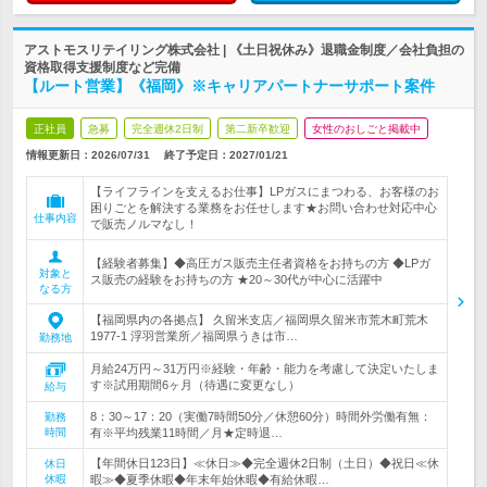
アストモスリテイリング株式会社 | 《土日祝休み》退職金制度／会社負担の
資格取得支援制度など完備
【ルート営業】《福岡》※キャリアパートナーサポート案件
正社員
急募
完全週休2日制
第二新卒歓迎
女性のおしごと掲載中
情報更新日：2026/07/31
終了予定日：
2027/01/21
【ライフラインを支えるお仕事】LPガスにまつわる、お客様のお
困りごとを解決する業務をお任せします★お問い合わせ対応中心
仕事内容
で販売ノルマなし！
【経験者募集】◆高圧ガス販売主任者資格をお持ちの方 ◆LPガ
対象と
ス販売の経験をお持ちの方 ★20～30代が中心に活躍中
なる方
【福岡県内の各拠点】 久留米支店／福岡県久留米市荒木町荒木
1977-1 浮羽営業所／福岡県うきは市…
勤務地
月給24万円～31万円※経験・年齢・能力を考慮して決定いたしま
す※試用期間6ヶ月（待遇に変更なし）
給与
8：30～17：20（実働7時間50分／休憩60分）時間外労働有無：
勤務
時間
有※平均残業11時間／月★定時退…
【年間休日123日】≪休日≫◆完全週休2日制（土日）◆祝日≪休
休日
休暇
暇≫◆夏季休暇◆年末年始休暇◆有給休暇…