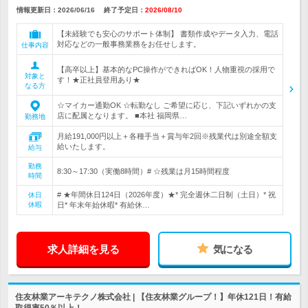
情報更新日：2026/06/16
終了予定日：
2026/08/10
【未経験でも安心のサポート体制】 書類作成やデータ入力、電話
対応などの一般事務業務をお任せします。
仕事内容
【高卒以上】基本的なPC操作ができればOK！人物重視の採用で
対象と
す！★正社員登用あり★
なる方
☆マイカー通勤OK ☆転勤なし ご希望に応じ、下記いずれかの支
店に配属となります。 ■本社 福岡県…
勤務地
月給191,000円以上＋各種手当＋賞与年2回※残業代は別途全額支
給いたします。
給与
勤務
8:30～17:30（実働8時間）# ☆残業は月15時間程度
時間
# ★年間休日124日（2026年度）★* 完全週休二日制（土日）* 祝
休日
休暇
日* 年末年始休暇* 有給休…
求人詳細を見る
気になる
住友林業アーキテクノ株式会社 | 【住友林業グループ！】年休121日！有給