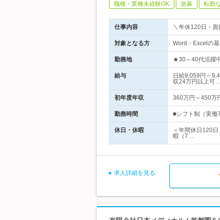
職種・業種未経験OK
急募
転勤
仕事内容
＼年休120日・
対象となる方
Word・Exc
勤務地
★30～40代活
給与
日給9,059円
収24万円以上可
初年度年収
360万円～450万
勤務時間
■シフト制（実働7
休日・休暇
＜年間休日120
暇（7…
求人詳細を見る