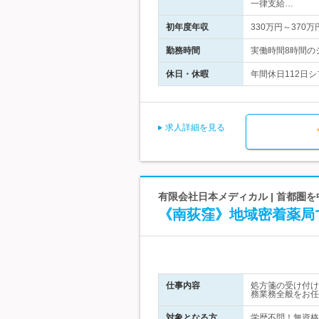
一律支給…
初年度年収
330万円～370万
勤務時間
実働時間8時間の
休日・休暇
年間休日112日
求人詳細を見る
有限会社日本メディカル | 首都圏
《南荻窪》地域密着薬局
仕事内容
処方箋の受け付け
務業務全般をお任
対象となる方
学歴不問！無資格