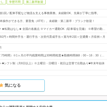
なし
学歴不問
第二新卒歓迎
面接1回／配車手配など物流を支える事務業務。未経験OK、先輩が丁寧に指導。
elの基本操作ができる方、要普免（AT可）。未経験・第二新卒・ブランク歓迎！
躍中 ★転勤はなし★ 全国の各拠点 ※マイカー通勤OK（駐車場を完備） ※希望の勤…
～9,492円＋時間外手当・運行手当・次世代育成手当＋賞与年2回＋交通費＜月収例＞月
…
円
.75時間）※1ヶ月の平均残業時間は30時間程度★勤務時間例8：00～16：30（…
日＞■シフト制（月8日以上）※土曜日・日曜日・祝日は交替で出勤あり■年末年始休
気になる