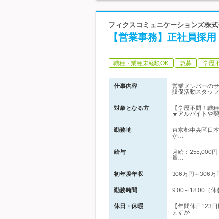
フィクスコミュニケーションズ株式
【営業事務】正社員採用
職種・業種未経験OK
急募
学歴
仕事内容
営業メンバーのサ
販促活動スタッフ
対象となる方
【学歴不問！職種
★アルバイトや契
勤務地
東京都中央区日本
か…
給与
月給：255,000
量…
初年度年収
306万円～306万
勤務時間
9:00～18:00
休日・休暇
【年間休日123
ますが…