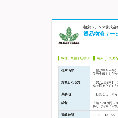
柏栄トランス株式会
貿易物流サー
職種・業種未経験OK
急募
転勤
仕事内容
【貿易事務全般】
業務全般をお任せ
対象となる方
【男女活躍中】《
成を図るため）地
勤務地
【転勤なし／マイ
給与
月給：20万円～
あり（待遇に変更
勤務時間
9：00～18：0