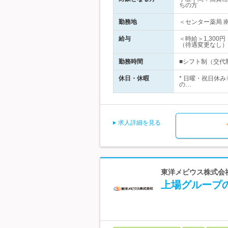
ちの方
勤務地
＜センター薬局 南
給与
＜時給＞1,30
（待遇変更なし）
勤務時間
■シフト制（交代制
休日・休暇
* 日曜・祝日休み
の…
求人詳細を見る
東洋メビウス株式会社
上場グループ