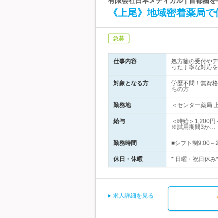
有限会社日本メディカル | 首都圏
《上尾》地域密着薬局で
急募
仕事内容
処方箋の受付やデ
った丁寧な対応を
対象となる方
学歴不問！無資格
ちの方
勤務地
＜センター薬局 上
給与
＜時給＞1,200
※試用期間3か…
勤務時間
■シフト制9:00
休日・休暇
* 日曜・祝日休み
求人詳細を見る