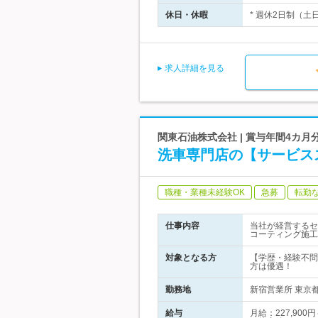
休日・休暇
* 週休2日制（土
求人詳細を見る
関東石油株式会社 | 賞与年間4カ
洗車専門店の【サービス
職種・業種未経験OK
急募
転勤
仕事内容
当社が経営するセ
コーティング施工
対象となる方
【学歴・経験不問
方は優遇！
勤務地
新宿営業所 東京都
給与
月給：227,90