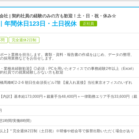
会社 | 契約社員の経験のみの方も歓迎！土・日・祝・休み☆
｜年間休日123日・土日祝休
正社員
不問
完全週休2日制
ポート業務を担当します。書類・資料・報告書の作成をはじめ、データの整理、
の採用業務などをお任せします。
・業種未経験歓迎】◎必須：PCを用いたオフィスでの事務経験2年以上（Excel）
約社員での就業経験しかない方も歓迎
橋馬喰町2-2-6 朝日生命須長ビル7階 【雇入れ直後】当社東京オフィスのいずれ
円【内訳】基本給173,000円＋裁量手当48,400円＋一律勤務エリア手当33,600円（裁
円
（休憩1時間/実働8時間）
日以上】* 完全週休2日制（土日祝）※研修や総会等で振替出勤いただく場合があり