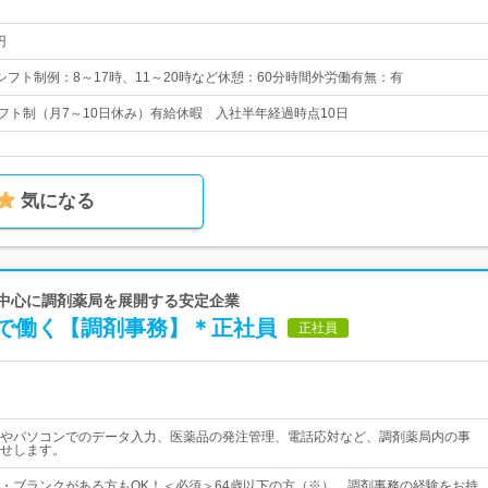
円
シフト制例：8～17時、11～20時など休憩：60分時間外労働有無：有
シフト制（月7～10日休み）有給休暇 入社半年経過時点10日
気になる
を中心に調剤薬局を展開する安定企業
で働く【調剤事務】＊正社員
正社員
やパソコンでのデータ入力、医薬品の発注管理、電話応対など、調剤薬局内の事
せします。
・ブランクがある方もOK！＜必須＞64歳以下の方（※）、調剤事務の経験をお持