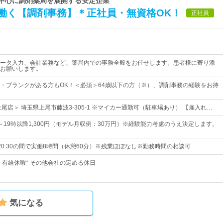
を中心に調剤薬局を展開する安定企業
働く【調剤事務】＊正社員・無資格OK！
正社員
ータ入力、会計業務など、薬局内での事務全般をお任せします。患者様に寄り添
お願いします。
・ブランクがある方もOK！＜必須＞64歳以下の方（※）、調剤事務の経験をお持
尾店＞ 埼玉県上尾市藤波3-305-1 ※マイカー通勤可（駐車場あり） 【雇入れ…
円～19時以降1,300円（モデル月収例：30万円）※経験能力考慮のうえ決定します。
～20:30の間で実働8時間（休憩60分）※残業ほぼなし※勤務時間の相談可
* 有給休暇* その他会社の定める休日
気になる