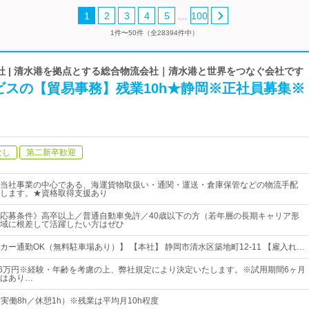
…
1
2
3
4
5
100
1件〜50件（全28394件中）
社 | 清水港を拠点とする総合物流会社｜清水港と世界をつなぐ会社です
ビスの【貿易事務】残業10h★静岡※正社員募集※
なし
第二新卒歓迎
当社事業の中心である、海運貨物取扱い・通関・運送・倉庫保管などの物流手配
します。★資格取得支援あり
応募条件》高卒以上／普通自動車免許／40歳以下の方（若年層の長期キャリア形
域に根差して活躍したい方はぜひ
カー通勤OK（無料駐車場あり）】 【本社】 静岡市清水区築地町12-11 【雇入れ…
26万円※経験・年齢を考慮の上、弊社規定により決定いたします。※試用期間6ヶ月
はあり…
0（実働8h／休憩1h）※残業は平均月10h程度