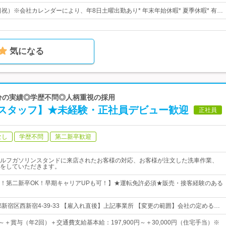
日祝）※会社カレンダーにより、年8日土曜出勤あり* 年末年始休暇* 夏季休暇* 有…
気になる
月分の実績◎学歴不問◎人柄重視の採用
スタッフ】★未経験・正社員デビュー歓迎
正社員
なし
学歴不問
第二新卒歓迎
ルフガソリンスタンドに来店されたお客様の対応、お客様が注文した洗車作業、
をしていただきます。
！第二新卒OK！早期キャリアUPも可！】★運転免許必須★販売・接客経験のある
新宿区西新宿4-39-33 【雇入れ直後】上記事業所 【変更の範囲】会社の定める…
0円～＋賞与（年2回）＋交通費支給基本給：197,900円～＋30,000円（住宅手当）※