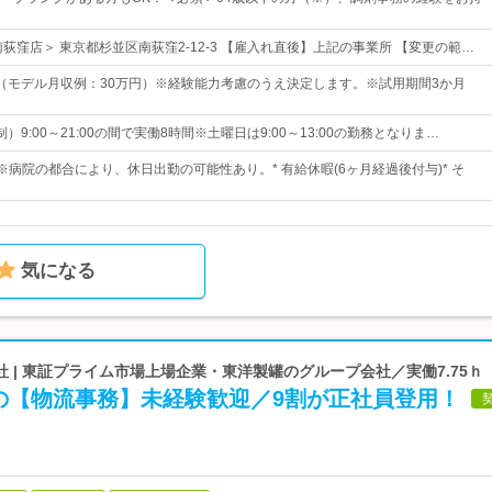
荻窪店＞ 東京都杉並区南荻窪2-12-3 【雇入れ直後】上記の事業所 【変更の範…
0円（モデル月収例：30万円）※経験能力考慮のうえ決定します。※試用期間3か月
）9:00～21:00の間で実働8時間※土曜日は9:00～13:00の勤務となりま…
※病院の都合により、休日出勤の可能性あり。* 有給休暇(6ヶ月経過後付与)* そ
気になる
 | 東証プライム市場上場企業・東洋製罐のグループ会社／実働7.75ｈ
の【物流事務】未経験歓迎／9割が正社員登用！