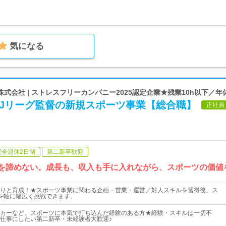
気になる
式会社 | ストレスフリーカンパニー2025認定企業★残業10h以下／年休
元Jリーグ監督の新規スポーツ事業【総合職】
正社員
完全週休2日制
第二新卒歓迎
ことを諦めない。成長も、収入も手に入れながら、スポーツの価
りと育成！★スポーツ事業に関わる企画・営業・運営／対人スキルを習得後、ス
を軸に幅広く挑戦できます。
カーなど、スポーツに本気で打ち込んだ経験のある方★経験・スキルは一切不
仕事にしたい第二新卒・未経験者大歓迎♪