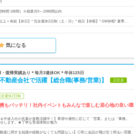
円
（休憩時間 1時間）※残業月0～20時間以内
以上＋有給【休日】* 完全週休2日制（土・日）* 祝日【休暇】* GW休暇* 夏季…
気になる
取得・復帰実績あり＊毎月3連休OK＊年休125日
の不動産会社で活躍【総合職(事務/営業)】
正社員
完全週休2日制
携もバッチリ！社内イベントもみんなで楽しむ居心地の良い環
＆中途入社の先輩が多数活躍中！】希望や適性に応じて「営業」または「事務」
せします。★丁寧な育成体制が魅力
動産に関する知識や経験がなくても問題なし♪】◎常に会話が飛び交う明るい雰囲