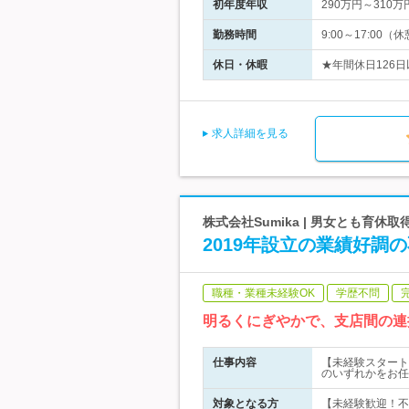
初年度年収
290万円～310万
勤務時間
9:00～17:00
休日・休暇
★年間休日126日
求人詳細を見る
株式会社Sumika | 男女とも育休
2019年設立の業績好調
職種・業種未経験OK
学歴不問
明るくにぎやかで、支店間の連
仕事内容
【未経験スタート
のいずれかをお任
対象となる方
【未経験歓迎！不