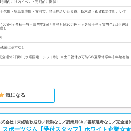
時間内に社内イベント定期的に開催！
千代町・猿島郡境町・古河市、埼玉県さいたま市、栃木県下都賀郡野木町、いず
～40万円＋各種手当＋賞与年2回＊事務月給20万円～＋各種手当＋賞与年2回※経験
慮し…
円
0※残業は基本なし
5日完全週休2日制（水曜固定＋シフト制）※土日祝休み可能GW夏季休暇年末年始有給
気になる
IONS株式会社 | 未経験歓迎◎／転勤なし／残業月6h／書類選考なし／完全週
！スポーツジム【受付スタッフ】ホワイト企業☆★