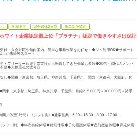
なし
学歴不問
完全週休2日制
第二新卒歓迎
ホワイト企業認定最上位「プラチナ」認定で働きやすさは保証
受付・入会対応や館内案内、簡単な事務作業をお任せ！◆ジム利用OK◆サポート
以上が未経験スタート！
卒・フリーター歓迎】異業種から転職してきた先輩も多数◆20代・30代のメンバ
不要◆人柄重視の選考◎
なし◆関東（東京都、埼玉県、神奈川県、千葉県）、関西（京都府、大阪府、兵
関東（東京都、埼玉県、神奈川県、千葉県）月給215,000円～300,000円＋諸手
円
間／休憩1時間）《シフト例》■通常営業・6:30～15:30・8:00～17:00…
（シフト制）◆年次有給休暇◆特別休暇◆子の看護休暇◆産前産後休暇◆育児休業