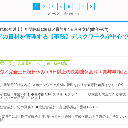
…
1
2
3
4
5
9
1件〜50件（全416件中）
業100年以上】年間休日126日／賞与年4ヵ月分支給(昨年平均)
アの資材を管理する【事務】デスクワークが中心で
学歴不問
完全週休2日制
第二新卒歓迎
◎／完全土日祝日休み＋5日以上の長期連休あり＋賞与年2回
／残業月20H以内♪】スポーツウェア資材の管理をお任せ★専門知識はなくてOK
卒歓迎／年齢不問】◆基本的なPCスキル ★プライベートや家庭と両立できる環境
メンバーが活躍しています
陸営業所」での勤務！ ◆北陸営業所／富山県砺波市鷹栖1271-5
上＋賞与年2回※昨年実績:合計平均4ヵ月分※経験・年齢・能力を考慮の上、決定いた
間3…