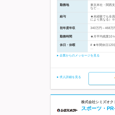
勤務地
東京本社・関西支
など…
給与
★未経験でも全員
により異なる）※
初年度年収
340万円～468万
勤務時間
★月平均残業10ｈ
休日・休暇
# ★年間休日1
…
企業からのメッセージを見る
求人詳細を見る
株式会社シミズオクト
スポーツ・P