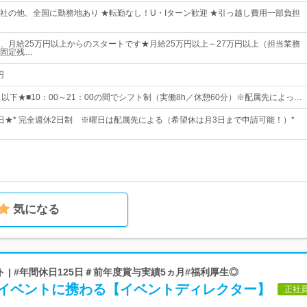
社の他、全国に勤務地あり ★転勤なし！U・Iターン歓迎 ★引っ越し費用一部負担
、月給25万円以上からのスタートです★月給25万円以上～27万円以上（担当業務
固定残…
円
以下★■10：00～21：00の間でシフト制（実働8h／休憩60分）※配属先によっ…
20日★* 完全週休2日制 ※曜日は配属先による（希望休は月3日まで申請可能！）*
気になる
 | #年間休日125日＃前年度賞与実績5ヵ月#福利厚生◎
Rイベントに携わる【イベントディレクター】
正社