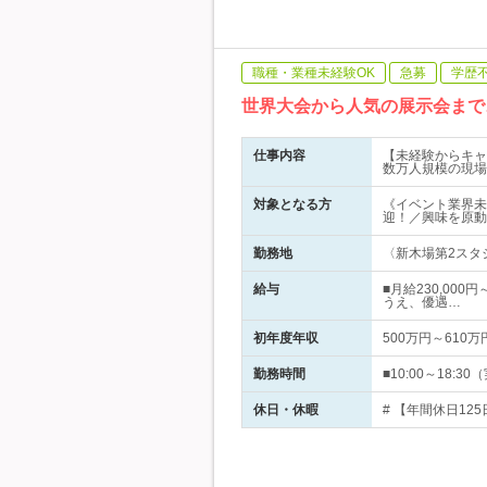
職種・業種未経験OK
急募
学歴
世界大会から人気の展示会まで
仕事内容
【未経験からキャ
数万人規模の現場
対象となる方
《イベント業界未
迎！／興味を原動
勤務地
〈新木場第2スタ
給与
■月給230,00
うえ、優遇…
初年度年収
500万円～610万
勤務時間
■10:00～18:3
休日・休暇
# 【年間休日12