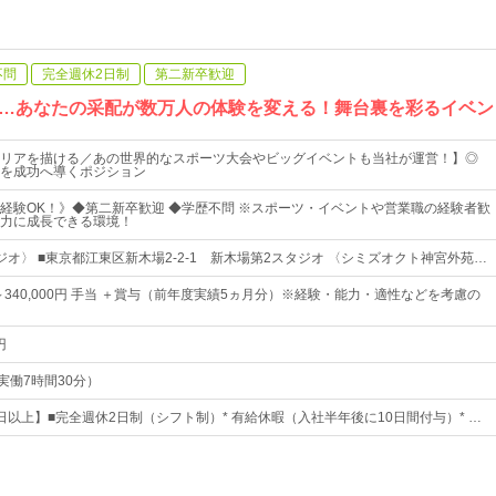
不問
完全週休2日制
第二新卒歓迎
…あなたの采配が数万人の体験を変える！舞台裏を彩るイベン
リアを描ける／あの世界的なスポーツ大会やビッグイベントも当社が運営！】◎
を成功へ導くポジション
経験OK！》◆第二新卒歓迎 ◆学歴不問 ※スポーツ・イベントや営業職の経験者歓
力に成長できる環境！
ジオ〉 ■東京都江東区新木場2-2-1 新木場第2スタジオ 〈シミズオクト神宮外苑…
0円～340,000円 手当 ＋賞与（前年度実績5ヵ月分）※経験・能力・適性などを考慮の
円
0（実働7時間30分）
5日以上】■完全週休2日制（シフト制）* 有給休暇（入社半年後に10日間付与）* …