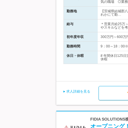
気の職場 ◎業務
勤務地
【茨城県結城郡八
れかにて勤…
給与
＊営業月給25万
やスキルなどを考
初年度年収
300万円～600万
勤務時間
9：00～18：0
休日・休暇
# 年間休日12
休暇
求人詳細を見る
FIDIA SOLUT
オープニング