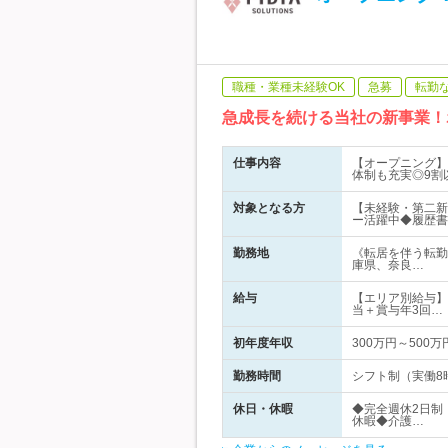
職種・業種未経験OK
急募
転勤
急成長を続ける当社の新事業！
仕事内容
【オープニング】
体制も充実◎9割
対象となる方
【未経験・第二新
ー活躍中◆履歴書
勤務地
《転居を伴う転勤
庫県、奈良…
給与
【エリア別給与】■
当＋賞与年3回…
初年度年収
300万円～500万
勤務時間
シフト制（実働8時
休日・休暇
◆完全週休2日制
休暇◆介護…