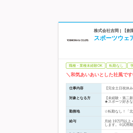
株式会社吉岡 | 【創
スポーツウェ
職種・業種未経験OK
転勤なし
＼和気あいあいとした社風です
仕事内容
【完全土日祝休み
対象となる方
【未経験・第二新
★スポーツ好きな
勤務地
☆転勤なし！「北
給与
月給 19万円以
します。※試用期