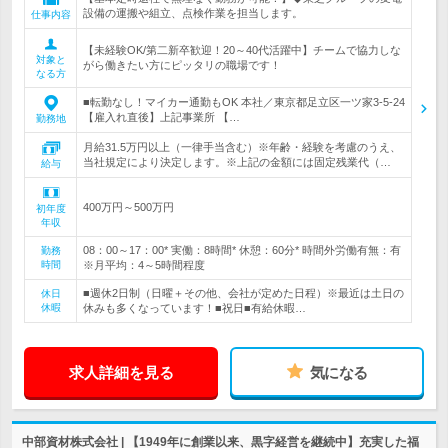
設備の運搬や組立、点検作業を担当します。
仕事内容
【未経験OK/第二新卒歓迎！20～40代活躍中】チームで協力しな
対象と
がら働きたい方にピッタリの職場です！
なる方
■転勤なし！マイカー通勤もOK 本社／東京都足立区一ツ家3-5-24
【雇入れ直後】上記事業所 【…
勤務地
月給31.5万円以上（一律手当含む）※年齢・経験を考慮のうえ、
当社規定により決定します。※上記の金額には固定残業代（…
給与
400万円～500万円
初年度
年収
08：00～17：00* 実働：8時間* 休憩：60分* 時間外労働有無：有
勤務
時間
※月平均：4～5時間程度
■週休2日制（日曜＋その他、会社が定めた日程）※最近は土日の
休日
休暇
休みも多くなっています！■祝日■有給休暇…
求人詳細を見る
気になる
中部資材株式会社 | 【1949年に創業以来、黒字経営を継続中】充実した福