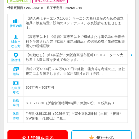
第二新卒歓迎
女性のおしごと掲載中
情報更新日：2026/06/19
終了予定日：
2026/12/10
【納入先はキーエンス100％】キーエンス商品量産のための組立
治具／検査装置／設備のメンテナンス、改良設計をお任せしま
仕事内容
す。
【高専卒以上】《必須》高専卒以上で機械または電気系の学部学
科を卒業された方《歓迎》電気回路設計の実務経験／生産技術部
対象と
署での現場経験
なる方
【転勤なし】 第1事業所／大阪府高槻市桜町1-5 ※U・Iターン大
歓迎！大阪に腰を据えて働けます。…
勤務地
月給27万4,900円～37万9,400円※経験、能力等を考慮の上、当社
規定により優遇します。※試用期間6ヵ月（待遇…
給与
505万円～705万円
初年度
年収
勤務
8:30～17:30（所定労働時間8時間／休憩60分）※残業あり
時間
# 年間休日131日（2026年度）* 完全週休2日制（土日）* 祝日*
休日
休暇
GW休暇（7日以上）* 夏…
求人詳細を見る
気になる