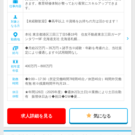
きます。教育研修体制が整っており着実にスキルアップできま
仕事内容
す。
【未経験歓迎】◆高卒以上 ※資格をお持ちの方は活かせます！
対象と
なる方
本社 東京都港区三田三丁目5番19号 住友不動産東京三田ガーデ
ンタワー9F 北海道支社 北海道札幌…
勤務地
◆月給22万円～35万円＋諸手当※経験・年齢を考慮の上、当社規
定により優遇します※試用期間なし
給与
400万円～800万円
初年度
年収
◆9:00～17:30（所定労働時間7時間45分／休憩45分）時間外労働
勤務
時間
有無:有※残業時間平均月19…
★年間126日（2025年度）◆週休2日(土日)※業務により土日出勤
休日
休暇
有 振替休日あり◆祝日◆GW◆夏…
求人詳細を見る
気になる