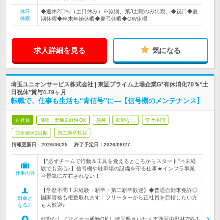
◆週休2日制（土日休み）※原則、第3土曜のみ出勤。◆祝日◆夏
休日
休暇
期休暇◆年末年始休暇◆慶弔休暇◆GW休暇
求人詳細を見る
気になる
埼玉ユニオンサービス株式会社 | 東証プライム上場企業G*有休消化70％*土
日祝休*賞与4.79ヶ月
転職で、仕事も生活も“青信号”に―【信号機のメンテナンス】
正社員
職種・業種未経験OK
急募
転勤なし
学歴不問
完全週休2日制
第二新卒歓迎
情報更新日：2026/06/25
終了予定日：
2026/08/27
【"必ずチームで行動＆工具を覚えるところからスタート"⇒未経
験でも安心♪】信号機や駐車場の設備を守る仕事★インフラ事業
仕事内容
⇒景気に左右されない！
【学歴不問！未経験・新卒・第二新卒歓迎】◆普通自動車免許◎
国家資格も複数取れます！フリーターから正社員を目指したい方
対象と
も大歓迎♪
なる方
転勤なし／マイカー通勤OK！ 埼玉県さいたま市西区中野林756-1