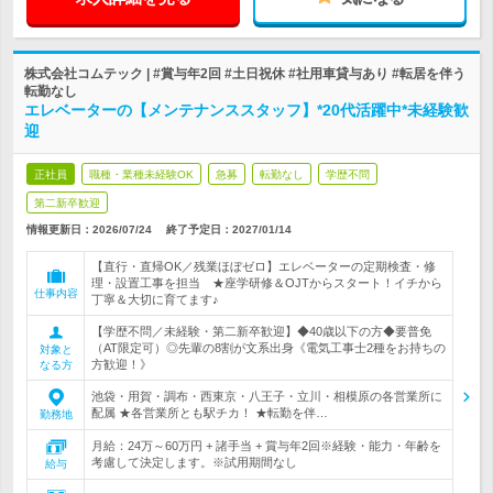
株式会社コムテック | #賞与年2回 #土日祝休 #社用車貸与あり #転居を伴う
転勤なし
エレベーターの【メンテナンススタッフ】*20代活躍中*未経験歓
迎
正社員
職種・業種未経験OK
急募
転勤なし
学歴不問
第二新卒歓迎
情報更新日：2026/07/24
終了予定日：
2027/01/14
【直行・直帰OK／残業ほぼゼロ】エレベーターの定期検査・修
理・設置工事を担当 ★座学研修＆OJTからスタート！イチから
仕事内容
丁寧＆大切に育てます♪
【学歴不問／未経験・第二新卒歓迎】◆40歳以下の方◆要普免
（AT限定可）◎先輩の8割が文系出身《電気工事士2種をお持ちの
対象と
方歓迎！》
なる方
池袋・用賀・調布・西東京・八王子・立川・相模原の各営業所に
配属 ★各営業所とも駅チカ！ ★転勤を伴…
勤務地
月給：24万～60万円 + 諸手当 + 賞与年2回※経験・能力・年齢を
考慮して決定します。※試用期間なし
給与