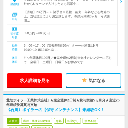
外からUターンで入社した方も活躍中…
勤務地
【月給】23万円～＋ 諸手当※経験・能力・年齢などを考慮の
上、当社規定により決定致します。※試用期間3ヶ月（その期
給与
間…
350万円～600万円
初年度
年収
8：00～17：00（実働7時間30分）# ――休憩3回あり
勤務
時間
10:00~10:1512:00~13:…
# ＼年間休日120日／◆完全週休2日制※会社カレンダーに応じ
休日
休暇
て 金曜日・土曜日・日曜日がお休みです…
求人詳細を見る
気になる
北陸ボイラー工業株式会社 | ★完全週休2日制★賞与実績5ヵ月分★直近25
年連続決算賞与支給
《石川》ボイラーの【保守メンテナンス】未経験OK！
正社員
職種・業種未経験OK
急募
転勤なし
学歴不問