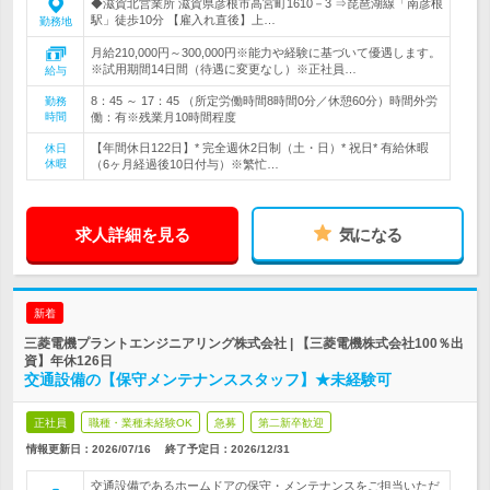
◆滋賀北営業所 滋賀県彦根市高宮町1610－3 ⇒琵琶湖線「南彦根
駅」徒歩10分 【雇入れ直後】上…
勤務地
月給210,000円～300,000円※能力や経験に基づいて優遇します。
※試用期間14日間（待遇に変更なし）※正社員…
給与
8：45 ～ 17：45 （所定労働時間8時間0分／休憩60分）時間外労
勤務
時間
働：有※残業月10時間程度
【年間休日122日】* 完全週休2日制（土・日）* 祝日* 有給休暇
休日
休暇
（6ヶ月経過後10日付与）※繁忙…
求人詳細を見る
気になる
新着
三菱電機プラントエンジニアリング株式会社 | 【三菱電機株式会社100％出
資】年休126日
交通設備の【保守メンテナンススタッフ】★未経験可
正社員
職種・業種未経験OK
急募
第二新卒歓迎
情報更新日：2026/07/16
終了予定日：
2026/12/31
交通設備であるホームドアの保守・メンテナンスをご担当いただ