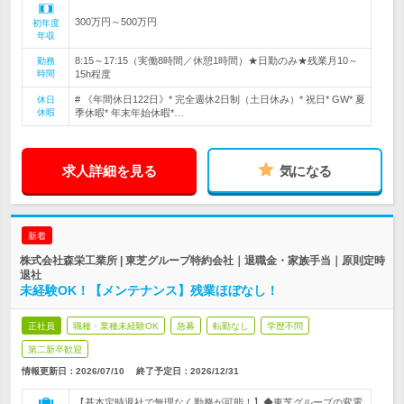
300万円～500万円
初年度
年収
8:15～17:15（実働8時間／休憩1時間）★日勤のみ★残業月10～
勤務
時間
15h程度
# 《年間休日122日》* 完全週休2日制（土日休み）* 祝日* GW* 夏
休日
休暇
季休暇* 年末年始休暇*…
求人詳細を見る
気になる
新着
株式会社森栄工業所 | 東芝グループ特約会社｜退職金・家族手当｜原則定時
退社
未経験OK！【メンテナンス】残業ほぼなし！
正社員
職種・業種未経験OK
急募
転勤なし
学歴不問
第二新卒歓迎
情報更新日：2026/07/10
終了予定日：
2026/12/31
【基本定時退社で無理なく勤務が可能！】◆東芝グループの変電