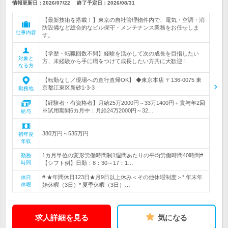
情報更新日：2026/07/22
終了予定日：
2026/08/31
【最新技術を搭載！】東京の自社管理物件内で、電気・空調・消
防設備など総合的なビル保守・メンテナンス業務をお任せしま
仕事内容
す。
【学歴・転職回数不問】経験を活かして次の成長を目指したい
対象と
方、未経験から手に職をつけて成長したい方共に大歓迎！
なる方
【転勤なし／現場への直行直帰OK】 ◆東京本店 〒136-0075 東
京都江東区新砂1-3-3
勤務地
【経験者・有資格者】月給25万2000円～33万1400円＋賞与年2回
※試用期間6カ月中：月給24万2000円～32…
給与
380万円～535万円
初年度
年収
1カ月単位の変形労働時間制1週間あたりの平均労働時間40時間#
勤務
時間
【シフト例】日勤：8：30～17：1…
# ★年間休日123日★月9日以上休み＜その他休暇制度＞* 年末年
休日
休暇
始休暇（3日）* 夏季休暇（3日）…
求人詳細を見る
気になる