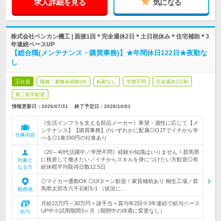
求人詳細を見る
気になる
株式会社ベンカン機工 | 面接1回＊完全週休2日＊土日祝休み＊住宅補助＊3
年連続ベースUP
【総合職(メンテナンス・購買事務)】★年間休日122日★夜勤な
し
正社員
職種・業種未経験OK
転勤なし
学歴不問
完全週休2日制
第二新卒歓迎
情報更新日：2026/07/31
終了予定日：
2026/10/01
《生活インフラを支える部品メーカー》希望・適性に応じて【メ
ンテナンス】【購買事務】のいずれかに配属◎OJTでイチから学
仕事内容
べる◎1食330円の社食あり
《20～40代活躍中／学歴不問》経験や知識はいりません！群馬県
に根差して働きたい／イチからスキルを身につけたい方歓迎◎有
対象と
給休暇平均取得日数12.5日
なる方
◎マイカー通勤OK ◎UIターン歓迎！家賃補助あり 桐生工場／群
馬県太田市六千石町5-1 （状況に…
勤務地
月給22万円～30万円＋諸手当＋賞与年2回※3年連続で給与ベース
UP中※試用期間3ヶ月（期間中の待遇に変更なし）
給与