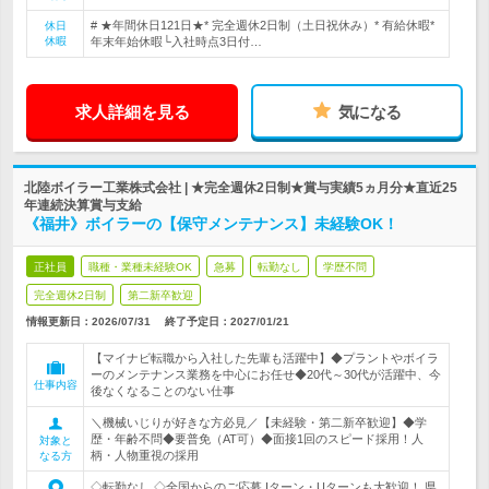
# ★年間休日121日★* 完全週休2日制（土日祝休み）* 有給休暇*
休日
休暇
年末年始休暇└入社時点3日付…
求人詳細を見る
気になる
北陸ボイラー工業株式会社 | ★完全週休2日制★賞与実績5ヵ月分★直近25
年連続決算賞与支給
《福井》ボイラーの【保守メンテナンス】未経験OK！
正社員
職種・業種未経験OK
急募
転勤なし
学歴不問
完全週休2日制
第二新卒歓迎
情報更新日：2026/07/31
終了予定日：
2027/01/21
【マイナビ転職から入社した先輩も活躍中】◆プラントやボイラ
ーのメンテナンス業務を中心にお任せ◆20代～30代が活躍中、今
仕事内容
後なくなることのない仕事
＼機械いじりが好きな方必見／【未経験・第二新卒歓迎】◆学
歴・年齢不問◆要普免（AT可）◆面接1回のスピード採用！人
対象と
柄・人物重視の採用
なる方
◇転勤なし ◇全国からのご応募 Iターン・Uターンも大歓迎！ 県