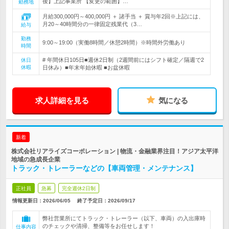
後】上記事業所 【変更の範囲】…
勤務地
月給300,000円～400,000円 ＋ 諸手当 ＋ 賞与年2回※上記には、
月20～40時間分の一律固定残業代（3…
給与
勤務
9:00～19:00（実働8時間／休憩2時間）※時間外労働あり
時間
# 年間休日105日■週休2日制（2週間前にはシフト確定／隔週で2
休日
休暇
日休み）■年末年始休暇 ■お盆休暇
求人詳細を見る
気になる
新着
株式会社リアライズコーポレーション | 物流・金融業界注目！アジア太平洋
地域の急成長企業
トラック・トレーラーなどの【車両管理・メンテナンス】
正社員
急募
完全週休2日制
情報更新日：2026/06/05
終了予定日：
2026/09/17
弊社営業所にてトラック・トレーラー（以下、車両）の入出庫時
のチェックや清掃、整備等をお任せします！
仕事内容