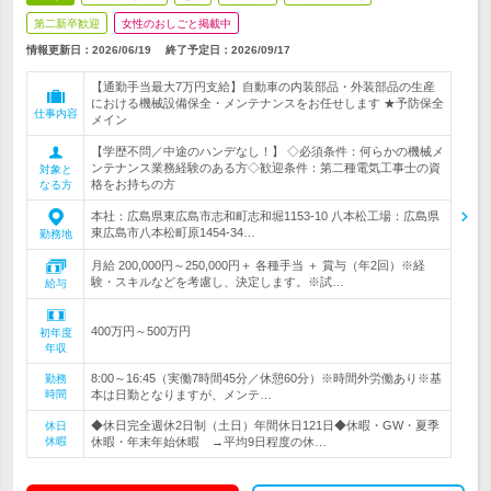
第二新卒歓迎
女性のおしごと掲載中
情報更新日：2026/06/19
終了予定日：
2026/09/17
【通勤手当最大7万円支給】自動車の内装部品・外装部品の生産
における機械設備保全・メンテナンスをお任せします ★予防保全
仕事内容
メイン
【学歴不問／中途のハンデなし！】 ◇必須条件：何らかの機械メ
ンテナンス業務経験のある方◇歓迎条件：第二種電気工事士の資
対象と
格をお持ちの方
なる方
本社：広島県東広島市志和町志和堀1153-10 八本松工場：広島県
東広島市八本松町原1454-34…
勤務地
月給 200,000円～250,000円＋ 各種手当 ＋ 賞与（年2回）※経
験・スキルなどを考慮し、決定します。※試…
給与
400万円～500万円
初年度
年収
8:00～16:45（実働7時間45分／休憩60分）※時間外労働あり※基
勤務
時間
本は日勤となりますが、メンテ…
◆休日完全週休2日制（土日）年間休日121日◆休暇・GW・夏季
休日
休暇
休暇・年末年始休暇 →平均9日程度の休…