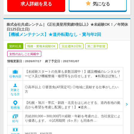
求人詳細を見る
気になる
株式会社共成レンテム | 《正社員登用実績9割以上》★未経験OK！／年間休
日125日(土日)
【機械メンテナンス】★道外転勤なし・賞与年2回
契約社員
職種・業種未経験OK
完全週休2日制
第二新卒歓迎
女性のおしごと掲載中
情報更新日：2026/07/17
終了予定日：
2027/01/07
【未経験スタートの先輩も多数活躍中！】建設機械のレンタルサ
ービス及び機械整備・修理等をお任せします。 ★転勤ほぼ無し！
仕事内容
◎高卒以上 ◎要普免(AT限定可) ◎地域に貢献する仕事がしたい
対象と
方
なる方
【札幌・旭川・帯広・釧路・北見をはじめとする、道内各地の拠
点から希望を考慮し配属します！】 ■道央…
勤務地
月給200,000～300,000円※経験・年齢を考慮の上、当社規定によ
り優遇します。 ※試用期間（6ヶ月）も同条件…
給与
350万円～500万円