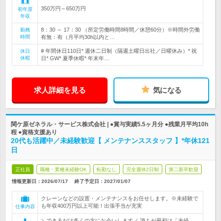
350万円～650万円
初年度
年収
8：30 ～ 17：30 （所定労働時間8時間／休憩60分）※時間外労働
勤務
時間
有無：有（月平均30h以内と…
# 年間休日110日* 週休二日制（隔週土曜日出社／日曜休み）* 祝
休日
休暇
日* GW* 夏季休暇* 年末年…
求人詳細を見る
気になる
関ケ原ゼネラル・サービス株式会社 | ●賞与実績5.5ヶ月分 ●残業月平均10h
程 ●資格支援あり
20代も活躍中／未経験歓迎【 メンテナンススタッフ 】*年休121
日
正社員
職種・業種未経験OK
転勤なし
完全週休2日制
第二新卒歓迎
情報更新日：2026/07/17
終了予定日：
2027/01/07
クレーンなどの設置・メンテナンスをお任せします。※未経験で
も年収400万円以上可能！出張手当が充実
仕事内容
＼できるだけ多くの方にお会いします／ 誰もが最初は「未経