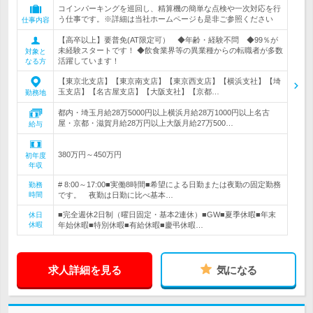
コインパーキングを巡回し、精算機の簡単な点検や一次対応を行
う仕事です。※詳細は当社ホームページも是非ご参照ください
仕事内容
【高卒以上】要普免(AT限定可） ◆年齢・経験不問 ◆99％が
未経験スタートです！ ◆飲食業界等の異業種からの転職者が多数
対象と
活躍しています！
なる方
【東京北支店】【東京南支店】【東京西支店】【横浜支社】【埼
玉支店】【名古屋支店】【大阪支社】【京都…
勤務地
都内・埼玉月給28万5000円以上横浜月給28万1000円以上名古
屋・京都・滋賀月給28万円以上大阪月給27万500…
給与
380万円～450万円
初年度
年収
# 8:00～17:00■実働8時間■希望による日勤または夜勤の固定勤務
勤務
時間
です。 夜勤は日勤に比べ基本…
■完全週休2日制（曜日固定・基本2連休）■GW■夏季休暇■年末
休日
休暇
年始休暇■特別休暇■有給休暇■慶弔休暇…
求人詳細を見る
気になる