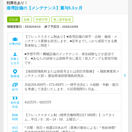
利厚生あり！
港湾設備の【メンテナンス】賞与5.3ヶ月
正社員
急募
学歴不問
第二新卒歓迎
情報更新日：2026/04/10
終了予定日：
2026/10/08
【フレックスタイム制あり】■港湾設備の保守・点検・修繕・メ
ンテナンス業務を担当します。■定年までしっかり成長できる教
仕事内容
育体制もご用意！
■学歴不問！機械設備のメンテナンス、保全経験などが必須で
す。■あなたの頑張りは資格手当に還元！収入アップも実現可能
対象と
です。
なる方
【海部郡飛島村または弥富市または四日市勤務】 ＜飛島事業所メ
ンテナンス部＞ 愛知県海部郡飛島村西浜…
勤務地
月給204,800円～273,400円（一律手当含む）※経験・年齢・能力
を考慮して決定いたします。※試用期間3ヶ月あ…
給与
410万円～550万円
初年度
年収
【フレックスタイム制（標準労働時間1日7.5時間）】コアタイ
勤務
時間
ム…平日／8：30～14：00、土曜日／…
* 日曜・祝日＋他週1日休み可（業務の都合による）* 有給休暇*
休日
休暇