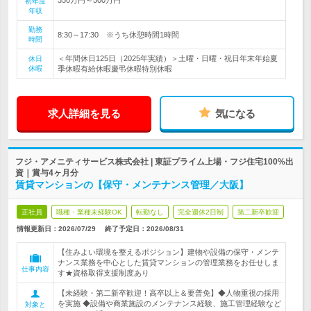
初年度
年収
勤務
8:30～17:30 ※うち休憩時間1時間
時間
＜年間休日125日（2025年実績）＞土曜・日曜・祝日年末年始夏
休日
休暇
季休暇有給休暇慶弔休暇特別休暇
求人詳細を見る
気になる
フジ・アメニティサービス株式会社 | 東証プライム上場・フジ住宅100%出
資｜賞与4ヶ月分
賃貸マンションの【保守・メンテナンス管理／大阪】
正社員
職種・業種未経験OK
転勤なし
完全週休2日制
第二新卒歓迎
情報更新日：2026/07/29
終了予定日：
2026/08/31
【住みよい環境を整えるポジション】建物や設備の保守・メンテ
ナンス業務を中心とした賃貸マンションの管理業務をお任せしま
仕事内容
す★資格取得支援制度あり
【未経験・第二新卒歓迎！高卒以上＆要普免】◆人物重視の採用
を実施 ◆設備や商業施設のメンテナンス経験、施工管理経験など
対象と