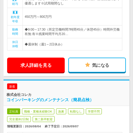
優遇します※試用期間なし
給与
450万円～800万円
初年度
年収
◆9:00～17:30（所定労働時間7時間45分／休憩45分）時間外労働
勤務
時間
有無:有※残業時間平均月20…
休日
◆週休制（週1～2日休み）
休暇
求人詳細を見る
気になる
新着
株式会社コレカ
コインパーキングのメンテナンス（簡易点検）
正社員
職種・業種未経験OK
急募
転勤なし
学歴不問
完全週休2日制
第二新卒歓迎
情報更新日：2026/08/04
終了予定日：
2026/09/07