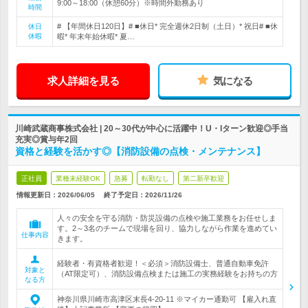
9:00～18:00（休憩60分）※時間外勤務あり
時間
# 【年間休日120日】# ■休日* 完全週休2日制（土日）* 祝日# ■休
休日
休暇
暇* 年末年始休暇* 夏…
求人詳細を見る
気になる
川崎武蔵商事株式会社 | 20～30代が中心に活躍中！U・Iターン歓迎◎手当
充実◎賞与年2回
資格と経験を活かす◎【消防設備の点検・メンテナンス】
正社員
業種未経験OK
急募
転勤なし
第二新卒歓迎
情報更新日：2026/06/05
終了予定日：
2026/11/26
人々の安全を守る消防・防災設備の点検や施工業務をお任せしま
す。2～3名のチームで現場を回り、協力しながら作業を進めてい
仕事内容
きます。
経験者・有資格者歓迎！＜必須＞消防設備士、普通自動車免許
対象と
（AT限定可）、消防設備点検または施工の実務経験をお持ちの方
なる方
神奈川県川崎市高津区末長4-20-11 ※マイカー通勤可 【雇入れ直