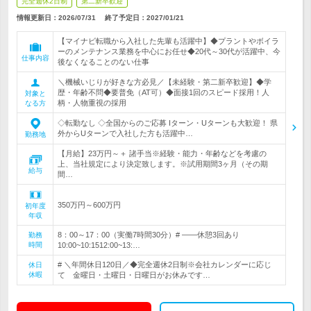
完全週休2日制
第二新卒歓迎
情報更新日：2026/07/31
終了予定日：
2027/01/21
【マイナビ転職から入社した先輩も活躍中】◆プラントやボイラ
ーのメンテナンス業務を中心にお任せ◆20代～30代が活躍中、今
仕事内容
後なくなることのない仕事
＼機械いじりが好きな方必見／【未経験・第二新卒歓迎】◆学
歴・年齢不問◆要普免（AT可）◆面接1回のスピード採用！人
対象と
柄・人物重視の採用
なる方
◇転勤なし ◇全国からのご応募 Iターン・Uターンも大歓迎！ 県
外からUターンで入社した方も活躍中…
勤務地
【月給】23万円～＋ 諸手当※経験・能力・年齢などを考慮の
上、当社規定により決定致します。※試用期間3ヶ月（その期
給与
間…
350万円～600万円
初年度
年収
8：00～17：00（実働7時間30分）# ――休憩3回あり
勤務
時間
10:00~10:1512:00~13:…
# ＼年間休日120日／◆完全週休2日制※会社カレンダーに応じ
休日
休暇
て 金曜日・土曜日・日曜日がお休みです…