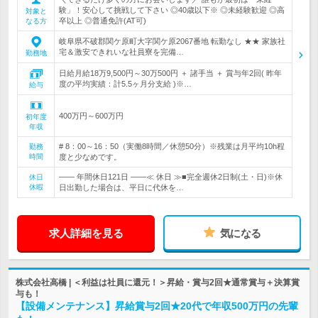
験」！安心して挑戦して下さい ◎40歳以下※ ◎未経験歓迎 ◎高
対象と
卒以上 ◎普通免許(AT可)
なる方
岐阜県不破郡関ケ原町大字関ケ原2067番地 転勤なし ★★ 家族社
宅＆激安できれいな社員寮を完備…
勤務地
日給月給18万9,500円～30万500円 ＋ 諸手当 ＋ 賞与年2回( 昨年
度の平均実績：計5.5ヶ月分支給 )※…
給与
400万円～600万円
初年度
年収
# 8：00～16：50（実働8時間／休憩50分）※残業は月平均10h程
勤務
時間
度と少なめです。
―― 年間休日121日 ――≪ 休日 ≫■完全週休2日制(土・日)※休
休日
休暇
日出勤した場合は、平日に代休を…
求人詳細を見る
気になる
株式会社高橋 | ＜利益は社員に還元！＞昇給・賞与2回★通常賞与＋決算賞
与も！
【設備メンテナンス】昇給賞与2回★20代で年収500万円の先輩