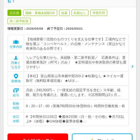
も！
正社員
職種・業種未経験OK
急募
転勤なし
学歴不問
第二新卒歓迎
情報更新日：2026/05/08
終了予定日：
2026/09/21
【地域密着◇北陸のものづくりを支える仕事です】工場内などで
物を運ぶ「コンベヤベルト」の点検・メンテナンス（実はかなり
仕事内容
将来性のある分野です）
＼レアな仕事だから、未経験・第二新卒歓迎／ 応募条件は、普
通自動車免許（AT可）のみ！ ★定時退社や有休取得の希望も通
対象と
りやすい
なる方
【本社】 富山県富山市本郷中部203-2 ★転勤なし ★マイカー通
勤可（無料駐車場完備） ★UIタ…
勤務地
月給：240,000円～（一律支給の固定手当を含む）※年齢、経
験、能力を考慮の上、優遇いたします。※試用期間は2ヶ月…
給与
勤務
8：20～17：00（実働7時間20分/休憩80分）時間外労働有無：有
時間
# 【年間休日113日】◆週休2日制（日・祝・その他）◆月7日以
休日
休暇
上# 《休暇》◆GW休暇◆夏季休暇◆…