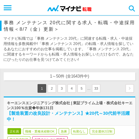
事務 メンテナンス 20代に関する求人・転職・中途採用
情報＜8/7（金）更新＞
マイナビ転職では「事務 メンテナンス 20代」に関連する転職・求人・中途採
用情報を多数掲載中!「事務 メンテナンス 20代」の転職・求人情報を探してい
るあなたにおすすめのお仕事を掲載しています。「事務 メンテナンス 20代」
に関連するキーワードからも転職・求人情報をお探しいただけるので、あなた
にぴったりのお仕事を見つけてみてください!
1～50件 (全1643件中)
…
1
2
3
4
5
33
キーエンスエンジニアリング株式会社 | 東証プライム上場・株式会社キーエ
ンス100％出資◆年休131日
【製造装置の改良設計・メンテナンス】★20代～30代前半活躍
中！
正社員
職種・業種未経験OK
急募
転勤なし
完全週休2日制