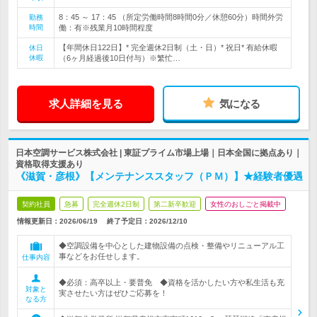
8：45 ～ 17：45 （所定労働時間8時間0分／休憩60分）時間外労
勤務
時間
働：有※残業月10時間程度
【年間休日122日】* 完全週休2日制（土・日）* 祝日* 有給休暇
休日
休暇
（6ヶ月経過後10日付与）※繁忙…
求人詳細を見る
気になる
日本空調サービス株式会社 | 東証プライム市場上場｜日本全国に拠点あり｜
資格取得支援あり
《滋賀・彦根》【メンテナンススタッフ（ＰＭ）】★経験者優遇
契約社員
急募
完全週休2日制
第二新卒歓迎
女性のおしごと掲載中
情報更新日：2026/06/19
終了予定日：
2026/12/10
◆空調設備を中心とした建物設備の点検・整備やリニューアル工
事などをお任せします。
仕事内容
◆必須：高卒以上・要普免 ◆資格を活かしたい方や私生活も充
対象と
実させたい方はぜひご応募を！
なる方