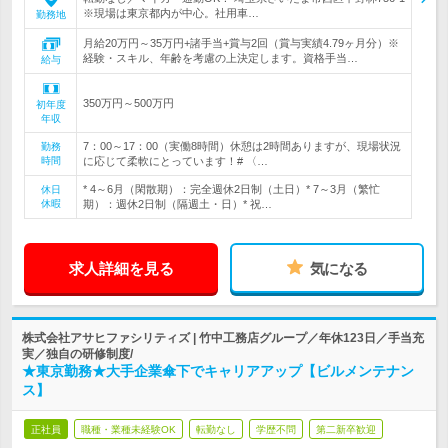
※現場は東京都内が中心。社用車…
勤務地
月給20万円～35万円+諸手当+賞与2回（賞与実績4.79ヶ月分）※
経験・スキル、年齢を考慮の上決定します。資格手当…
給与
350万円～500万円
初年度
年収
7：00～17：00（実働8時間）休憩は2時間ありますが、現場状況
勤務
時間
に応じて柔軟にとっています！# 〈…
* 4～6月（閑散期）：完全週休2日制（土日）* 7～3月（繁忙
休日
休暇
期）：週休2日制（隔週土・日）* 祝…
求人詳細を見る
気になる
株式会社アサヒファシリティズ | 竹中工務店グループ／年休123日／手当充
実／独自の研修制度/
★東京勤務★大手企業傘下でキャリアアップ【ビルメンテナン
ス】
正社員
職種・業種未経験OK
転勤なし
学歴不問
第二新卒歓迎