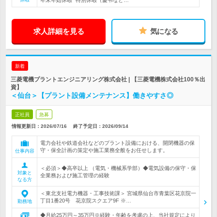
年末年始休暇* 特別休暇（慶弔など…
求人詳細を見る
気になる
新着
三菱電機プラントエンジニアリング株式会社 | 【三菱電機株式会社100％出
資】
＜仙台＞【プラント設備メンテナンス】働きやすさ◎
正社員
急募
情報更新日：2026/07/16
終了予定日：
2026/09/14
電力会社や鉄道会社などのプラント設備における、開閉機器の保
守・保全計画の策定や施工業務全般をお任せします。
仕事内容
＜必須＞◆高卒以上 （電気・機械系学部）◆電気設備の保守・保
対象と
全業務および施工管理の経験
なる方
＜東北支社電力機器・工事技術課＞ 宮城県仙台市青葉区花京院一
丁目1番20号 花京院スクエア9F ※…
勤務地
◆月給25万円～35万円※経験・年齢を考慮の上、当社規定により