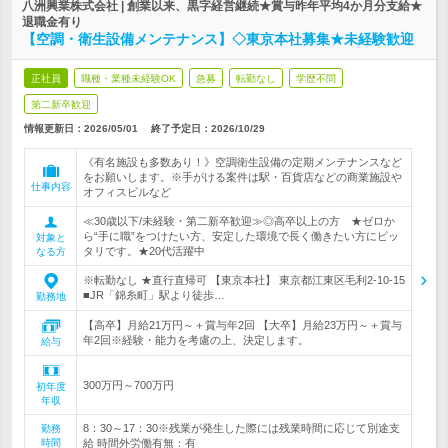
八洲興業株式会社 | 創業以来、黒字経営継続★賞与昨年平均4か月分支給★
退職金有り
【空調・衛生設備メンテナンス】◇東京本社募集★未経験歓迎
正社員
職種・業種未経験OK
急募
転勤なし
学歴不問
第二新卒歓迎
情報更新日：2026/05/01
終了予定日：
2026/10/29
《有名施設も多数あり！》空調衛生設備の定期メンテナンスなど
をお願いします。※手がける案件は駅・百貨店などの商業施設や
仕事内容
オフィスビルなど
≪30歳以下/未経験・第二新卒歓迎≫◎高卒以上の方 ★ゼロか
ら“手に職”をつけたい方、安定した環境で長く働きたい方にピッ
対象と
タリです。★20代活躍中
なる方
※転勤なし ★直行直帰可 【東京本社】 東京都江東区毛利2-10-15
■JR「錦糸町」駅より徒歩…
勤務地
【高卒】月給21万円～＋賞与年2回 【大卒】月給23万円～＋賞与
年2回※経験・能力を考慮の上、決定します。
給与
300万円～700万円
初年度
年収
8：30～17：30※残業が発生した際には残業時間に応じて別途支
勤務
時間
給 時間外労働有無：有