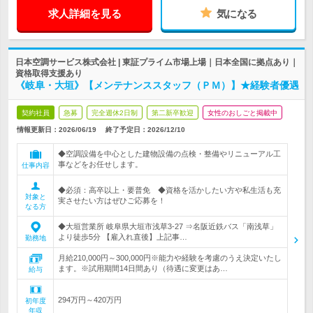
求人詳細を見る
気になる
日本空調サービス株式会社 | 東証プライム市場上場｜日本全国に拠点あり｜
資格取得支援あり
《岐阜・大垣》【メンテナンススタッフ（ＰＭ）】★経験者優遇
契約社員
急募
完全週休2日制
第二新卒歓迎
女性のおしごと掲載中
情報更新日：2026/06/19
終了予定日：
2026/12/10
◆空調設備を中心とした建物設備の点検・整備やリニューアル工
事などをお任せします。
仕事内容
◆必須：高卒以上・要普免 ◆資格を活かしたい方や私生活も充
対象と
実させたい方はぜひご応募を！
なる方
◆大垣営業所 岐阜県大垣市浅草3-27 ⇒名阪近鉄バス「南浅草」
より徒歩5分 【雇入れ直後】上記事…
勤務地
月給210,000円～300,000円※能力や経験を考慮のうえ決定いたし
ます。※試用期間14日間あり（待遇に変更はあ…
給与
294万円～420万円
初年度
年収