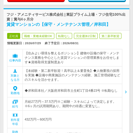
フジ・アメニティサービス株式会社 | 東証プライム上場・フジ住宅100%出
資｜賞与4ヶ月分
賃貸マンションの【保守・メンテナンス管理／岸和田】
正社員
職種・業種未経験OK
転勤なし
完全週休2日制
第二新卒歓迎
情報更新日：2026/07/29
終了予定日：
2026/08/31
【住みよい環境を整えるポジション】建物や設備の保守・メンテ
ナンス業務を中心とした賃貸マンションの管理業務をお任せしま
仕事内容
す★資格取得支援制度あり
【未経験・第二新卒歓迎！高卒以上＆要普免】◆人物重視の採用
を実施 ◆設備や商業施設のメンテナンス経験、施工管理経験など
対象と
のスキルを活かせます。
なる方
◆岸和田本社／大阪府岸和田市土生町1丁目4番23号 ※転勤なし
勤務地
月給27万円～37.5万円※ご経験・スキルによって決定します。
※6ヶ月の試用期間あり。期間中の待遇に変更なし。
給与
432万円～600万円
初年度
年収
勤務