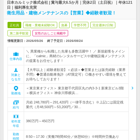
日本カルミック株式会社 | 賞与最大6.5か月｜完休2日（土日祝）｜年休121
日｜福利厚生充実
衛生用品・建物メンテナンスの【営業】◆経験者歓迎！
正社員
職種・業種未経験OK
急募
学歴不問
完全週休2日制
第二新卒歓迎
女性のおしごと掲載中
情報更新日：2026/05/26
終了予定日：
2026/08/24
＼ 異業種から転職した先輩も多数活躍中！ ／ 新規顧客をメイン
に、「calmic」商材のレンタルサービスや建物設備メンテナンス
仕事内容
の提案をお任せします！
【大卒以上｜経験者歓迎】＜必須＞◆営業または販売経験（業界
不問）◆普通自動車免許（AT限定可）◎働きやすい環境を整えて
対象と
お待ちしております！
なる方
＜東京東オフィス＞ 東京都千代田区丸の内3-3-1 新東京ビル3階
＜横浜オフィス＞ 神奈川県横浜…
勤務地
月給 248,780円～291,420円（一律手当含む）※上記には固定残
業代（月48,500円～53,200円／30…
給与
380万円～450万円
初年度
年収
勤務
8:50～17:30（実働7時間40分／休憩60分）※時間外労働あり
時間