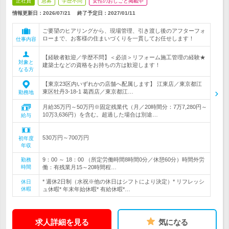
正社員
急募
学歴不問
女性のおしごと掲載中
情報更新日：2026/07/21
終了予定日：
2027/01/11
ご要望のヒアリングから、現場管理、引き渡し後のアフターフォ
ローまで、お客様の住まいづくりを一貫してお任せします！
仕事内容
【経験者歓迎／学歴不問】＜必須＞リフォーム施工管理の経験★
対象と
建築士などの資格をお持ちの方は歓迎します！
なる方
【東京23区内いずれかの店舗へ配属します】 江東店／東京都江
東区牡丹3-18-1 葛西店／東京都江…
勤務地
月給35万円～50万円※固定残業代（月／20時間分：7万7,280円～
10万3,636円）を含む。超過した場合は別途…
給与
530万円～700万円
初年度
年収
9：00 ～ 18：00 （所定労働時間8時間0分／休憩60分）時間外労
勤務
時間
働：有残業月15～20時間程…
* 週休2日制（水祝※他の休日はシフトにより決定）* リフレッシ
休日
休暇
ュ休暇* 年末年始休暇* 有給休暇*…
求人詳細を見る
気になる