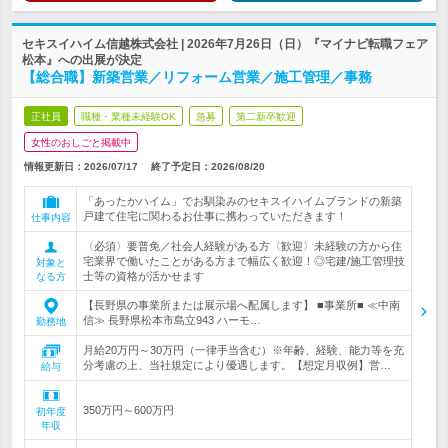
セキスイハイム信越株式会社 | 2026年7月26日（日）『マイナビ転職フェア
松本』への出展が決定
【総合職】新築営業／リフォーム営業／施工管理／事務
正社員
職種・業種未経験OK
急募
第二新卒歓迎
女性のおしごと掲載中
情報更新日：2026/07/17
終了予定日：
2026/08/20
「あったかハイム」でお馴染みのセキスイハイムブランドの新築
戸建て住宅に関わるお仕事に携わっていただきます！
仕事内容
〈必須〉要普免／社会人経験がある方〈歓迎〉未経験の方から住
宅業界で働いたことがある方まで幅広く歓迎！◎宅建/施工管理技
対象と
士等の資格が活かせます
なる方
【長野県の事業所または展示場へ配属します】 ■事業所■ ≪中南
信≫ 長野県松本市島立943 ハーモ…
勤務地
月給20万円～30万円（一律手当含む）※年齢、経験、能力等を充
分考慮の上、当社規定により優遇します。【想定月収例】営…
給与
350万円～600万円
初年度
年収