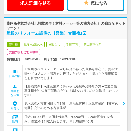
求人詳細を見る
気になる
藤岡商事株式会社 | 創業50年！材料メーカー等の協力会社との強固なネット
ワーク！
屋根のリフォーム設備の【営業】★面接1回
正社員
職種未経験OK
転勤なし
学歴不問
第二新卒歓迎
女性のおしごと掲載中
情報更新日：2026/05/15
終了予定日：
2026/11/05
工務店やハウスメーカーから紹介のあった顧客を中心に、営業活
動やプロジェクト管理をご担当いただきます！慣れたら新規顧客
仕事内容
もお任せいたします。
【必須要件】 ■建設業界に携わった経験をお持ちの方 ■普通自動
車運転免許 ◎施工管理などのご経験をお持ちの方は歓迎いたしま
対象と
す◎
なる方
栃木県栃木市藤岡町大前646 【雇入れ直後】上記事業所 【変更の
範囲】会社の定める各事業所
勤務地
月給215,000円～※固定残業代（40,300円～／30時間分）を含
み、超過分は別途支給します。※試用期間3ヶ月（…
給与