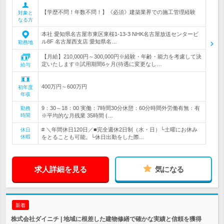
【学歴不問！年数不問！】《必須》建築業界での施工管理経験
対象と
なる方
本社 愛知県名古屋市東区東桜1-13-3 NHK名古屋放送センタービ
ル8F 名古屋西支店 愛知県名…
勤務地
【月給】210,000円～300,000円※経験・年齢・能力を考慮して決
定いたします※試用期間6ヶ月(待遇に変更なし…
給与
400万円～600万円
初年度
年収
9：30～18：00 実働：7時間30分休憩：60分時間外労働有無：有
勤務
時間
※平均的な月残業 35時間 (…
# ＼年間休日120日／■完全週休2日制（水・日）└土曜にお休み
休日
休暇
をとることも可能。└休日出勤をした際…
求人詳細を見る
気になる
新着
株式会社ダイニチ | 地域に根差した建物修繕で確かな実績と信頼を獲得