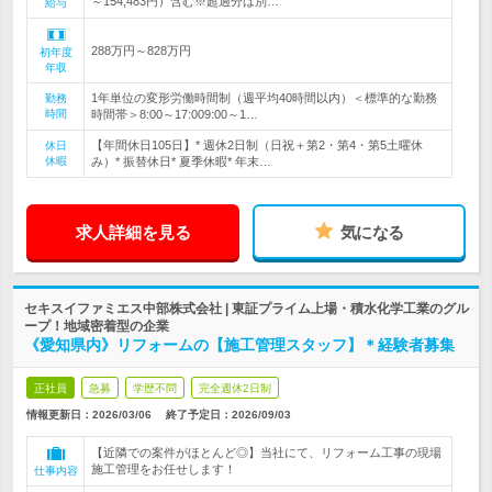
～154,483円）含む※超過分は別…
給与
288万円～828万円
初年度
年収
1年単位の変形労働時間制（週平均40時間以内）＜標準的な勤務
勤務
時間
時間帯＞8:00～17:009:00～1…
【年間休日105日】* 週休2日制（日祝＋第2・第4・第5土曜休
休日
休暇
み）* 振替休日* 夏季休暇* 年末…
求人詳細を見る
気になる
セキスイファミエス中部株式会社 | 東証プライム上場・積水化学工業のグル
ープ！地域密着型の企業
《愛知県内》リフォームの【施工管理スタッフ】＊経験者募集
正社員
急募
学歴不問
完全週休2日制
情報更新日：2026/03/06
終了予定日：
2026/09/03
【近隣での案件がほとんど◎】当社にて、リフォーム工事の現場
施工管理をお任せします！
仕事内容