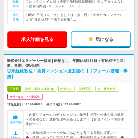
フレックスタイム制（標準労働時間1日8時間）※コアタイムなし
勤務
時間
＜勤務時間例＞9：30～18：309：0…
* 週休2日制（火、水）もしくは（水、日）* ※当社カレンダーに
休日
休暇
よる* 夏期休暇* 年末年始休暇* …
求人詳細を見る
気になる
株式会社エヌピーシー福岡 | 転勤なし、年間休日117日＋有給取得も◎│
夏、冬期、GW休暇│
◎未経験歓迎！賃貸マンション退去後の【リフォーム管理・事
務】
正社員
職種・業種未経験OK
転勤なし
学歴不問
第二新卒歓迎
女性のおしごと掲載中
情報更新日：2026/06/23
終了予定日：
2026/08/24
【内装リフォームのディレクション業務】見積り作成や協力業者
への発注など、進捗管理をお任せします！【管理メイン⇒現場作
仕事内容
業はナシ】
＼＼業績好調⇒チーム全体であなたを育てる前提の採用／／
◆「建築・インテリアの入門編」→未経験歓迎・年齢不問◎ ◆
対象と