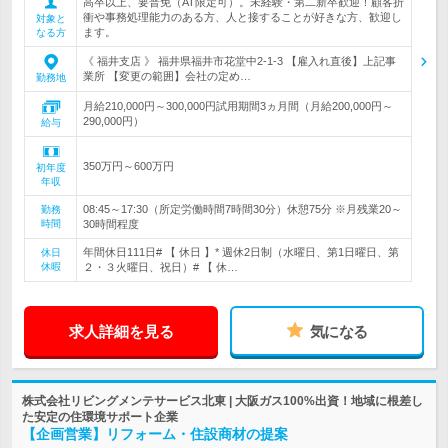
高卒以上、要普免（AT限定可）。未経験・第二新卒歓迎！顧客折
衝や事務処理能力のある方、人と接することが好きな方、歓迎し
対象と
ます。
なる方
《 福井支店 》 福井県福井市花堂中2-1-3 【雇入れ直後】上記事
業所 【変更の範囲】会社の定め…
勤務地
月給210,000円～300,000円試用期間3ヵ月間（月給200,000円～
290,000円）
給与
350万円～600万円
初年度
年収
08:45～17:30（所定労働時間7時間30分）休憩75分 ※月残業20～
勤務
時間
30時間程度
年間休日111日# 【 休日 】* 週休2日制（水曜日、第1日曜日、第
休日
休暇
２・３火曜日、祝日）# 【 休…
求人詳細を見る
気になる
株式会社リビングメンテサービス北東 | 大阪ガス100%出資！地域に根差し
た安定の住環境サポート企業
【企画営業】リフォーム・住設商材の提案