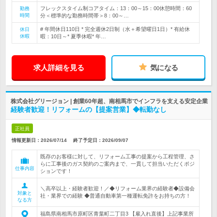
フレックスタイム制コアタイム：13：00～15：00休憩時間：60
勤務
時間
分＜標準的な勤務時間帯＞8：00～…
# 年間休日110日 * 完全週休2日制（水＋希望曜日1日）* 有給休
休日
休暇
暇：10日～* 夏季休暇* 年…
求人詳細を見る
気になる
株式会社グリージョン | 創業60年超、南相馬市でインフラを支える安定企業
経験者歓迎！リフォームの【提案営業】◆転勤なし
正社員
情報更新日：2026/07/14
終了予定日：
2026/09/07
既存のお客様に対して、リフォーム工事の提案から工程管理、さ
らに工事後のガス契約のご案内まで、一貫して担当いただくポジ
仕事内容
ションです！
＼高卒以上・経験者歓迎！／◆リフォーム業界の経験者◆設備会
対象と
社・業界での経験 ◆普通自動車第一種運転免許をお持ちの方！
なる方
福島県南相馬市原町区青葉町二丁目3 【雇入れ直後】上記事業所