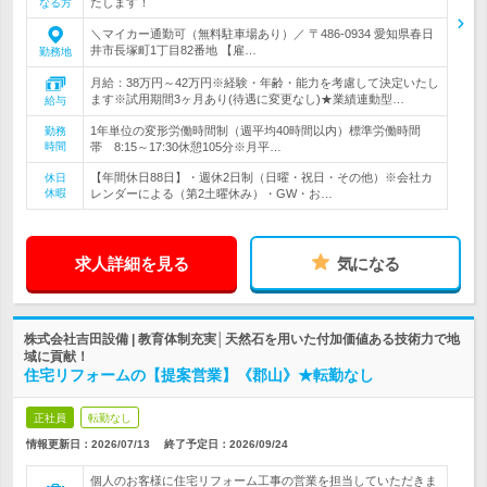
たします！
なる方
＼マイカー通勤可（無料駐車場あり）／ 〒486-0934 愛知県春日
井市長塚町1丁目82番地 【雇…
勤務地
月給：38万円～42万円※経験・年齢・能力を考慮して決定いたし
ます※試用期間3ヶ月あり(待遇に変更なし)★業績連動型…
給与
1年単位の変形労働時間制（週平均40時間以内）標準労働時間
勤務
時間
帯 8:15～17:30休憩105分※月平…
【年間休日88日】・週休2日制（日曜・祝日・その他）※会社カ
休日
休暇
レンダーによる（第2土曜休み）・GW・お…
求人詳細を見る
気になる
株式会社吉田設備 | 教育体制充実│天然石を用いた付加価値ある技術力で地
域に貢献！
住宅リフォームの【提案営業】《郡山》★転勤なし
正社員
転勤なし
情報更新日：2026/07/13
終了予定日：
2026/09/24
個人のお客様に住宅リフォーム工事の営業を担当していただきま