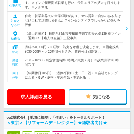
す。メインで新規開拓営業を行い、受注エリアの拡大を目指しま
仕事内容
す。※ノルマ無
住宅・営業業界での営業経験があり、BtoC営業に自信のある方は
ぜひ当社で活躍しませんか？インセンティブでしっかり頑張りを
対象と
評価！
なる方
【郡山営業所】 福島県郡山市安積町笹川字西長久保139 ※マイカ
ー通勤OK 【雇入れ直後】上記事業…
勤務地
月給350,000円～※経験・能力を考慮し決定します。※固定残業
代30,000円～／20時間分を含み、超過分は別途支…
給与
7:30～16:30（所定労働時間8時間／休憩60分）※残業月平均8時
勤務
時間
間程度
【年間休日105日】・週休2日制（土・日・祝）※会社カレンダー
休日
休暇
による・GW・夏季・年末年始・有給休暇…
求人詳細を見る
気になる
ou2株式会社 | 地域に根差し「住まい」をトータルサポート！
＜東京＞【リフォームディレクター】★経験者向け★