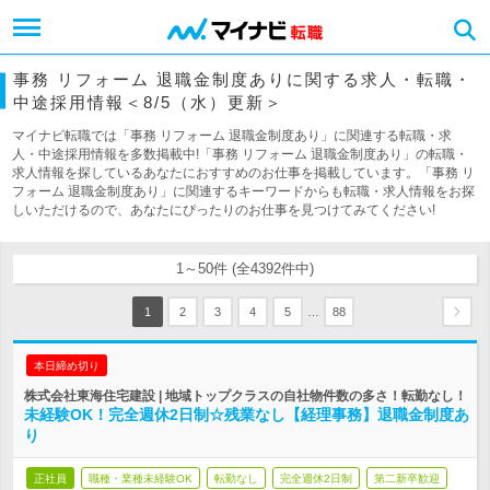
事務 リフォーム 退職金制度ありに関する求人・転職・
中途採用情報＜8/5（水）更新＞
マイナビ転職では「事務 リフォーム 退職金制度あり」に関連する転職・求
人・中途採用情報を多数掲載中!「事務 リフォーム 退職金制度あり」の転職・
求人情報を探しているあなたにおすすめのお仕事を掲載しています。「事務 リ
フォーム 退職金制度あり」に関連するキーワードからも転職・求人情報をお探
しいただけるので、あなたにぴったりのお仕事を見つけてみてください!
1～50件 (全4392件中)
…
1
2
3
4
5
88
本日締め切り
株式会社東海住宅建設 | 地域トップクラスの自社物件数の多さ！転勤なし！
未経験OK！完全週休2日制☆残業なし【経理事務】退職金制度あ
り
正社員
職種・業種未経験OK
転勤なし
完全週休2日制
第二新卒歓迎