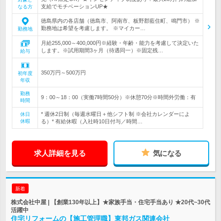
支給でモチベーションUP★
なる方
徳島県内の各店舗（徳島市、阿南市、板野郡藍住町、鳴門市） ※
勤務地は希望を考慮します。 ※マイカー…
勤務地
月給255,000～400,000円※経験・年齢・能力を考慮して決定いた
します。※試用期間3ヶ月（待遇同一）※固定残…
給与
350万円～500万円
初年度
年収
勤務
9：00～18：00（実働7時間50分）※休憩70分※時間外労働：有
時間
* 週休2日制（毎週水曜日＋他シフト制 ※会社カレンダーによ
休日
休暇
る）* 有給休暇（入社時10日付与／時間…
求人詳細を見る
気になる
新着
株式会社中屋 | 【創業130年以上】★家族手当・住宅手当あり ★20代~30代
活躍中
住宅リフォームの【施工管理職】東邦ガス関連会社