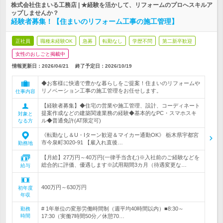
株式会社住まいる工務店 | ★経験を活かして、リフォームのプロへスキルア
ップしませんか？
経験者募集！【住まいのリフォーム工事の施工管理】
正社員
職種未経験OK
急募
転勤なし
学歴不問
第二新卒歓迎
女性のおしごと掲載中
情報更新日：2026/04/21
終了予定日：
2026/10/19
◆お客様に快適で豊かな暮らしをご提案！住まいのリフォームや
リノベーション工事の施工管理をお任せします。
仕事内容
【経験者募集】◆住宅の営業や施工管理、設計、コーディネート
提案作成などの建築関連業務の経験◆基本的なPC・スマホスキ
対象と
ル◆普通免許(AT限定可)
なる方
《転勤なし＆U・Iターン歓迎＆マイカー通勤OK》 栃木県宇都宮
市今泉町3020-91 【雇入れ直後…
勤務地
【月給】27万円～40万円(一律手当含む)※入社前のご経験などを
総合的に評価、優遇します※試用期間3カ月（待遇変更な…
給与
400万円～630万円
初年度
年収
# 1年単位の変形労働時間制（週平均40時間以内）■8:30～
勤務
時間
17:30（実働7時間50分／休憩70…