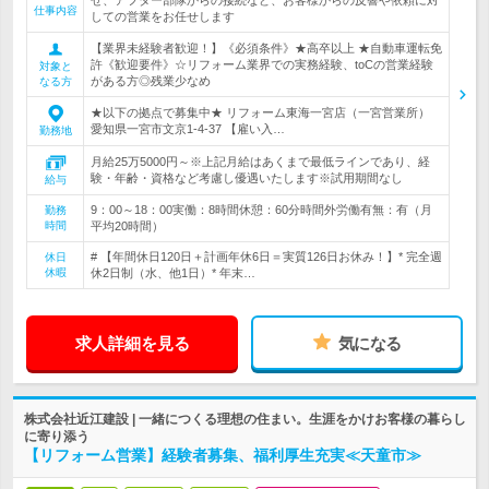
せ、アフター部隊からの接続など、お客様からの反響や依頼に対
仕事内容
しての営業をお任せします
【業界未経験者歓迎！】《必須条件》★高卒以上 ★自動車運転免
許《歓迎要件》☆リフォーム業界での実務経験、toCの営業経験
対象と
がある方◎残業少なめ
なる方
★以下の拠点で募集中★ リフォーム東海一宮店（一宮営業所）
愛知県一宮市文京1-4-37 【雇い入…
勤務地
月給25万5000円～※上記月給はあくまで最低ラインであり、経
験・年齢・資格など考慮し優遇いたします※試用期間なし
給与
9：00～18：00実働：8時間休憩：60分時間外労働有無：有（月
勤務
時間
平均20時間）
# 【年間休日120日＋計画年休6日＝実質126日お休み！】* 完全週
休日
休暇
休2日制（水、他1日）* 年末…
求人詳細を見る
気になる
株式会社近江建設 | 一緒につくる理想の住まい。生涯をかけお客様の暮らし
に寄り添う
【リフォーム営業】経験者募集、福利厚生充実≪天童市≫