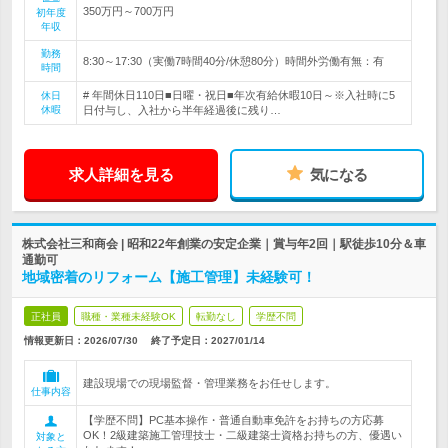
350万円～700万円
初年度
年収
勤務
8:30～17:30（実働7時間40分/休憩80分）時間外労働有無：有
時間
# 年間休日110日■日曜・祝日■年次有給休暇10日～※入社時に5
休日
休暇
日付与し、入社から半年経過後に残り…
求人詳細を見る
気になる
株式会社三和商会 | 昭和22年創業の安定企業｜賞与年2回｜駅徒歩10分＆車
通勤可
地域密着のリフォーム【施工管理】未経験可！
正社員
職種・業種未経験OK
転勤なし
学歴不問
情報更新日：2026/07/30
終了予定日：
2027/01/14
建設現場での現場監督・管理業務をお任せします。
仕事内容
【学歴不問】PC基本操作・普通自動車免許をお持ちの方応募
OK！2級建築施工管理技士・二級建築士資格お持ちの方、優遇い
対象と