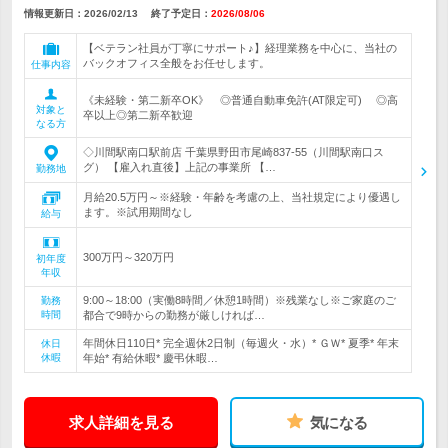
情報更新日：2026/02/13
終了予定日：
2026/08/06
【ベテラン社員が丁寧にサポート♪】経理業務を中心に、当社の
バックオフィス全般をお任せします。
仕事内容
《未経験・第二新卒OK》 ◎普通自動車免許(AT限定可) ◎高
対象と
卒以上◎第二新卒歓迎
なる方
◇川間駅南口駅前店 千葉県野田市尾崎837-55（川間駅南口ス
グ） 【雇入れ直後】上記の事業所 【…
勤務地
月給20.5万円～※経験・年齢を考慮の上、当社規定により優遇し
ます。※試用期間なし
給与
300万円～320万円
初年度
年収
9:00～18:00（実働8時間／休憩1時間）※残業なし※ご家庭のご
勤務
時間
都合で9時からの勤務が厳しければ…
年間休日110日* 完全週休2日制（毎週火・水）* ＧＷ* 夏季* 年末
休日
休暇
年始* 有給休暇* 慶弔休暇…
求人詳細を見る
気になる