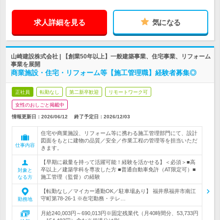
求人詳細を見る
気になる
山崎建設株式会社 | 【創業50年以上】一般建築事業、住宅事業、リフォーム
事業を展開
商業施設・住宅・リフォーム等【施工管理職】経験者募集◎
正社員
転勤なし
第二新卒歓迎
リモートワーク可
女性のおしごと掲載中
情報更新日：2026/06/12
終了予定日：
2026/12/03
住宅や商業施設、リフォーム等に携わる施工管理部門にて、設計
図面をもとに建物の品質／安全／作業工程の管理等を担当いただ
仕事内容
きます。
【早期に裁量を持って活躍可能！経験を活かせる】＜必須＞■高
卒以上／建築学科を専攻した方 ■普通自動車免許（AT限定可）■
対象と
施工管理（監督）の経験
なる方
【転勤なし／マイカー通勤OK／駐車場あり】 福井県福井市南江
守町第78‐26‐1 ※在宅勤務・テレ…
勤務地
月給240,003円～690,013円※固定残業代（月40時間分、53,733円