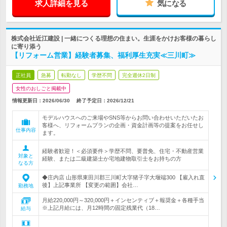
求人詳細を見る
気になる
株式会社近江建設 | 一緒につくる理想の住まい。生涯をかけお客様の暮らし
に寄り添う
【リフォーム営業】経験者募集、福利厚生充実≪三川町≫
正社員
急募
転勤なし
学歴不問
完全週休2日制
女性のおしごと掲載中
情報更新日：2026/06/30
終了予定日：
2026/12/21
モデルハウスへのご来場やSNS等からお問い合わせいただいたお
客様へ、リフォームプランの企画・資金計画等の提案をお任せし
仕事内容
ます。
経験者歓迎！＜必須要件＞学歴不問、要普免、住宅・不動産営業
対象と
経験、または二級建築士か宅地建物取引士をお持ちの方
なる方
◆庄内店 山形県東田川郡三川町大字猪子字大堰端300 【雇入れ直
後】上記事業所 【変更の範囲】会社…
勤務地
月給220,000円～320,000円＋インセンティブ＋報奨金＋各種手当
※上記月給には、月12時間の固定残業代（18…
給与