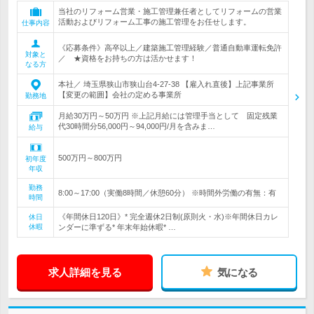
当社のリフォーム営業・施工管理兼任者としてリフォームの営業
活動およびリフォーム工事の施工管理をお任せします。
仕事内容
《応募条件》高卒以上／建築施工管理経験／普通自動車運転免許
対象と
／ ★資格をお持ちの方は活かせます！
なる方
本社／ 埼玉県狭山市狭山台4-27-38 【雇入れ直後】上記事業所
【変更の範囲】会社の定める事業所
勤務地
月給30万円～50万円 ※上記月給には管理手当として 固定残業
代30時間分56,000円～94,000円/月を含みま…
給与
500万円～800万円
初年度
年収
勤務
8:00～17:00（実働8時間／休憩60分） ※時間外労働の有無：有
時間
《年間休日120日》* 完全週休2日制(原則火・水)※年間休日カレ
休日
休暇
ンダーに準ずる* 年末年始休暇* …
求人詳細を見る
気になる