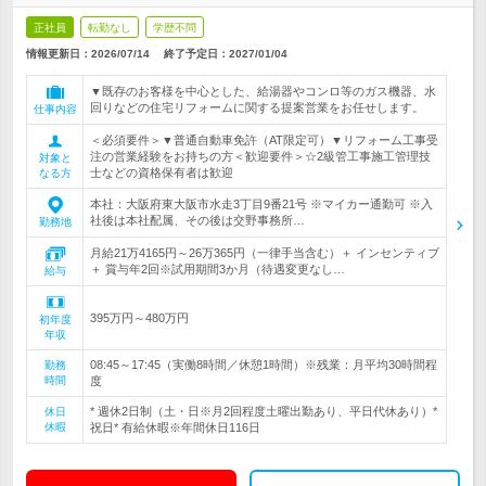
正社員
転勤なし
学歴不問
情報更新日：2026/07/14
終了予定日：
2027/01/04
▼既存のお客様を中心とした、給湯器やコンロ等のガス機器、水
回りなどの住宅リフォームに関する提案営業をお任せします。
仕事内容
＜必須要件＞▼普通自動車免許（AT限定可）▼リフォーム工事受
注の営業経験をお持ちの方＜歓迎要件＞☆2級管工事施工管理技
対象と
士などの資格保有者は歓迎
なる方
本社：大阪府東大阪市水走3丁目9番21号 ※マイカー通勤可 ※入
社後は本社配属、その後は交野事務所…
勤務地
月給21万4165円～26万365円（一律手当含む）＋ インセンティブ
＋ 賞与年2回※試用期間3か月（待遇変更なし…
給与
395万円～480万円
初年度
年収
08:45～17:45（実働8時間／休憩1時間）※残業：月平均30時間程
勤務
時間
度
* 週休2日制（土・日※月2回程度土曜出勤あり、平日代休あり）*
休日
休暇
祝日* 有給休暇※年間休日116日