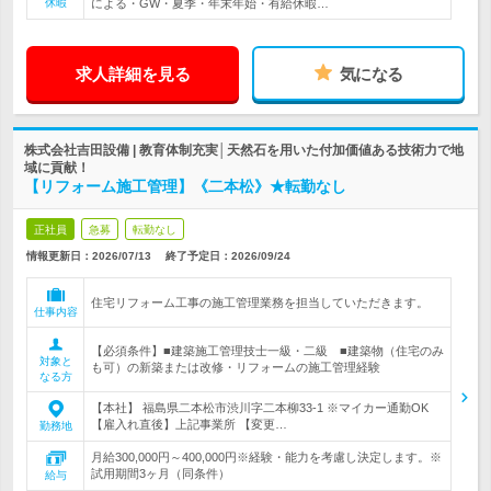
休暇
による・GW・夏季・年末年始・有給休暇…
求人詳細を見る
気になる
株式会社吉田設備 | 教育体制充実│天然石を用いた付加価値ある技術力で地
域に貢献！
【リフォーム施工管理】《二本松》★転勤なし
正社員
急募
転勤なし
情報更新日：2026/07/13
終了予定日：
2026/09/24
住宅リフォーム工事の施工管理業務を担当していただきます。
仕事内容
【必須条件】■建築施工管理技士一級・二級 ■建築物（住宅のみ
対象と
も可）の新築または改修・リフォームの施工管理経験
なる方
【本社】 福島県二本松市渋川字二本柳33-1 ※マイカー通勤OK
【雇入れ直後】上記事業所 【変更…
勤務地
月給300,000円～400,000円※経験・能力を考慮し決定します。※
試用期間3ヶ月（同条件）
給与