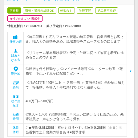
正社員
職種・業種未経験OK
転勤なし
学歴不問
第二新卒歓迎
女性のおしごと掲載中
情報更新日：2026/07/31
終了予定日：
2026/10/01
《施工管理》住宅リフォーム現場の施工管理｜営業担当とお客さ
ま、職人との連携を深め、現場進捗をスムーズなものにします
仕事内容
《リフォーム業界経験者◎》予定・計画に従って物事を着実に進
対象と
めることのできる方
なる方
◎転居を伴う転勤なし ◎マイカー通勤可 ◎U・Iターン歓迎 《勤
務地：下記いずれかに配属予定》 ■…
勤務地
《月給27万5,440円以上 ＋ 各種手当 ＋ 賞与年2回》年齢給に加え
て「等級制」を導入！年功序列ではなく頑張った…
給与
400万円～500万円
初年度
年収
◎8:30～18:00（実働8時間）※お互いに助け合う社風のため、先
勤務
時間
輩社員は 声をかけ合って早く帰れ…
# ★年間休日120日！有休も取りやすい◎■週休2日制（土日）※
休日
休暇
当番制で土日出勤の場合あり■夏季休暇…