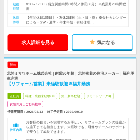
8:00～17:00（所定労働時間8時間／休憩60分）※残業月20時間程
勤務
時間
度
【年間休日105日】・週休2日制（土・日・祝）※会社カレンダー
休日
休暇
による・GW・夏季・年末年始・有給休暇…
求人詳細を見る
気になる
新着
北陸ミサワホーム株式会社 | 創業50年超｜北陸密着の住宅メーカー｜福利厚
生充実
【リフォーム営業】未経験歓迎※福井勤務
正社員
職種・業種未経験OK
第二新卒歓迎
リモートワーク可
女性のおしごと掲載中
情報更新日：2026/03/13
終了予定日：
2026/09/10
お客様の住まいを実現するお手伝い。リフォームプランの提案か
ら施工までを担当します。未経験でも、研修やチームのサポート
仕事内容
で安心して成長できます。