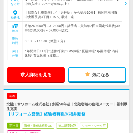
中途入社メンバーが90%以上！
なる方
【転勤なし夜勤無し／「天神駅」から徒歩10分】 福岡県福岡市
中央区長浜3丁目1-15 ＼ 県外・遠…
勤務地
月給260,000円～312,000円＋諸手当＋賞与年2回※固定残業代(30
時間)50,000円～57,000円含む…
給与
勤務
8：30～17：30（休憩60分）
時間
* 年間休日117日* 週休2日制* GW休暇* 夏期休暇* 冬期休暇* 有給
休日
休暇
休暇* 育児休業（取得…
求人詳細を見る
気になる
新着
北陸ミサワホーム株式会社 | 創業50年超｜北陸密着の住宅メーカー｜福利厚
生充実
【リフォーム営業】経験者募集※福井勤務
正社員
職種・業種未経験OK
第二新卒歓迎
リモートワーク可