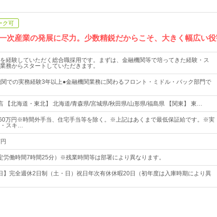
ーク可
一次産業の発展に尽力。少数精鋭だからこそ、大きく幅広い役
を経験していただく総合職採用です。まずは、金融機関等で培ってきた経験・ス
業務からスタートしていただきます。
機関での実務経験3年以上●金融機関業務に関わるフロント・ミドル・バック部門で
 【北海道・東北】 北海道/青森県/宮城県/秋田県/山形県/福島県 【関東】 東…
～60万円※時間外手当、住宅手当等を除く。※上記はあくまで最低保証給です。※実
・スキ…
万円
0（所定労働時間7時間25分）※残業時間等は部署により異なります。
20日】完全週休2日制（土・日）祝日年次有休休暇20日（初年度は入庫時期により異