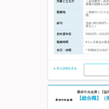
対象となる方
＜必須要件＞高卒
業務の経験をお持
勤務地
＜長崎サービスセ
囲…
給与
月給 280,0
更なし）
初年度年収
550万円～615万
勤務時間
# 1ヶ月単位の変
休日・休暇
* 年間休日119
求人詳細を見る
農林中央金庫 | 【
【総合職】（推