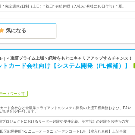
】* 完全週休2日制（土日）* 祝日* 有給休暇（入社6か月後に10日付与）* 夏…
気になる
ル | ＜東証プライム上場＞経験をもとにキャリアアップするチャンス！
ットカード会社向け【システム開発（PL候補）】
モートワーク可
カード会社など金融系クライアントのシステム開発の上流工程業務および、PJや
ム管理をお任せします。
発プロジェクトにおけるリーダー経験や要件定義、基本設計の経験をお持ちの方
田区紀尾井町4-1 ニューオータニ ガーデンコート13F 【雇入れ直後】上記事業