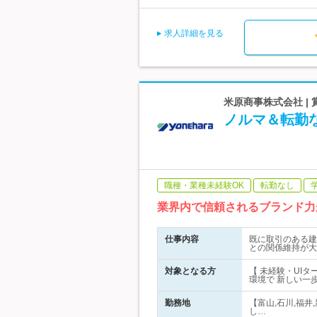
求人詳細を見る
米原商事株式会社 |
ノルマ＆転勤
職種・業種未経験OK
転勤なし
業界内で信頼されるブランド力
仕事内容
既に取引のある建
との関係維持が大
対象となる方
【 未経験・UI
環境で 新しい一
勤務地
【富山,石川,福
し…