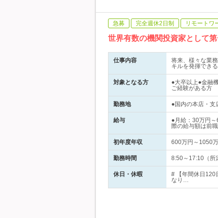
急募
完全週休2日制
リモートワ
世界有数の機関投資家として第
仕事内容
将来、様々な業務
キルを発揮できる
対象となる方
●大卒以上●金融
ご経験がある方
勤務地
●国内の本店・支店
給与
●月給：30万円
際の給与額は前職
初年度年収
600万円～1050
勤務時間
8:50～17:1
休日・休暇
# 【年間休日1
なり…