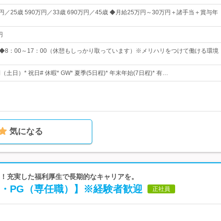
円／25歳 590万円／33歳 690万円／45歳 ◆月給25万円～30万円＋諸手当＋賞与年
円
 ◆8：00～17：00（休憩もしっかり取っています）※メリハリをつけて働ける環境
（土日）* 祝日# 休暇* GW* 夏季(5日程)* 年末年始(7日程)* 有…
気になる
定基盤！充実した福利厚生で長期的なキャリアを。
E・PG（専任職）】※経験者歓迎
正社員