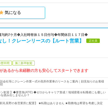
気になる
 賞与約7ケ月◆入社時有休１５日付与◆年間休日１１７日◆
なし！クレーンリースの【ルート営業】
正社員
学歴不問
第二新卒歓迎
があるから未経験の方も安心してスタートできます
設会社等にクレーン作業一式や高所作業車のリースをご案内｜顔見知りのお客様
切
ターン歓迎 】◆要普免(AT可) ◆ゼロからキャリア形成！地域密着＆転職者にも優しい
歩を踏み出しませんか？
井,新潟,長野の各営業所に配置】 ★転勤はありません ★勤務地は希望を考慮し決定