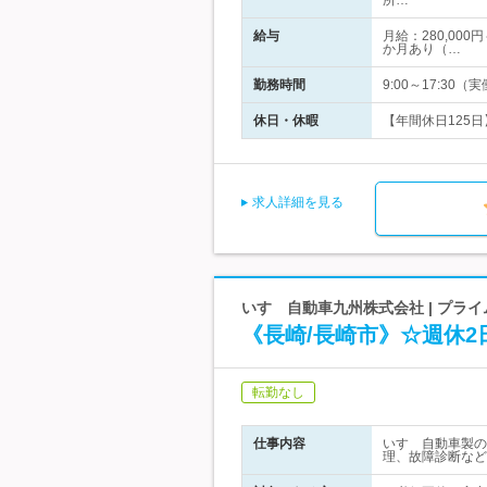
所…
給与
月給：280,00
か月あり（…
勤務時間
9:00～17:30
休日・休暇
【年間休日125日
求人詳細を見る
いすゞ自動車九州株式会社 | プ
《長崎/長崎市》☆週休
転勤なし
仕事内容
いすゞ自動車製の
理、故障診断など