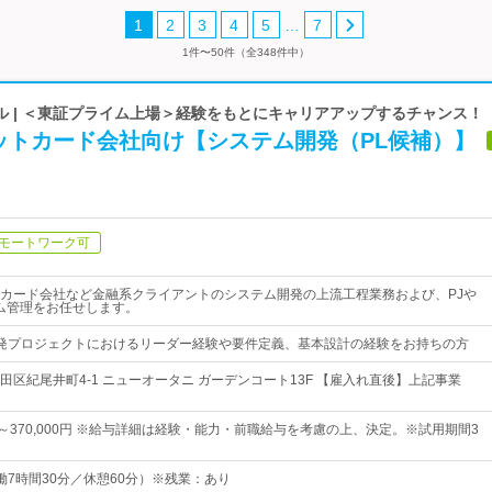
…
1
2
3
4
5
7
1件〜50件（全348件中）
ル | ＜東証プライム上場＞経験をもとにキャリアアップするチャンス！
ットカード会社向け【システム開発（PL候補）】
モートワーク可
カード会社など金融系クライアントのシステム開発の上流工程業務および、PJや
ム管理をお任せします。
発プロジェクトにおけるリーダー経験や要件定義、基本設計の経験をお持ちの方
田区紀尾井町4-1 ニューオータニ ガーデンコート13F 【雇入れ直後】上記事業
0円～370,000円 ※給与詳細は経験・能力・前職給与を考慮の上、決定。※試用期間3
（実働7時間30分／休憩60分）※残業：あり