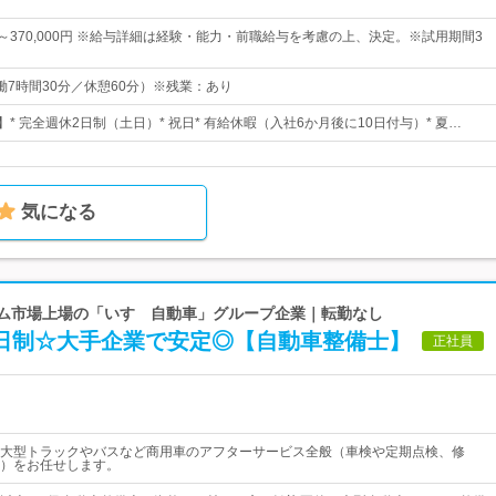
0円～370,000円 ※給与詳細は経験・能力・前職給与を考慮の上、決定。※試用期間3
（実働7時間30分／休憩60分）※残業：あり
】* 完全週休2日制（土日）* 祝日* 有給休暇（入社6か月後に10日付与）* 夏…
気になる
ライム市場上場の「いすゞ自動車」グループ企業｜転勤なし
2日制☆大手企業で安定◎【自動車整備士】
正社員
大型トラックやバスなど商用車のアフターサービス全般（車検や定期点検、修
）をお任せします。