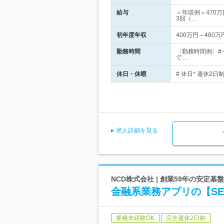
給与
＜年収例＞470万
3回（…
初年度年収
400万円～480万
勤務時間
〈勤務時間例〉#
で…
休日・休暇
# 休日* 週休2日制
求人詳細を見る
NCD株式会社 | 創業59年の安
金融系業務アプリの【S
業種未経験OK
完全週休2日制