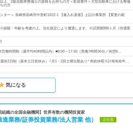
以上、2級自動車整備士の資格をお持ちの方＜歓迎要件＞大型自動車における整備
ちの方
ンター＞ 長崎県長崎市中里町1622-1 【雇入れ直後】上記の事業所 【変更の範
00円～※経験・年齢を考慮の上、当社規定により優遇します。※試用期間6ヶ月（待遇変
円
形労働時間制（週平均40時間以内）■9:00～17:30（実働7時間30分／休憩6…
日* 週休2日制（基本土日祝休み）└月1・2回土曜出勤あり* 有給休暇※計画有給年…
気になる
協同組織の全国金融機関】世界有数の機関投資家
進業務/証券投資業務/法人営業 他）
正社員