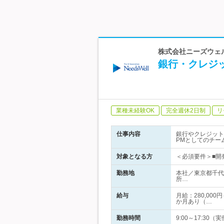
株式会社ニーズウェ
銀行・クレジ
業種未経験OK
完全週休2日制
リ
仕事内容
銀行やクレジット
PMとしてのチー
対象となる方
＜必須要件＞■開
勤務地
本社／東京都千代
所…
給与
月給：280,00
か月あり（…
勤務時間
9:00～17:30