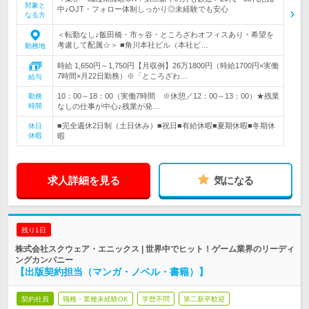
対象と
中♪OJT・フォロー体制しっかり◎未経験でも安心
なる方
＜転勤なし♪飯田橋・市ヶ谷・ところざわオフィスあり・希望を
考慮して配属☆＞ ■角川本社ビル（本社ビ…
勤務地
時給 1,650円～1,750円【月収例】26万1800円（時給1700円×実働
7時間×月22日勤務）※「ところざわ…
給与
10：00～18：00（実働7時間 ※休憩／12：00～13：00）★残業
勤務
時間
なしの仕事が中心♪残業が発…
■完全週休2日制（土日休み）■祝日■有給休暇■夏期休暇■冬期休
休日
休暇
暇
求人詳細を見る
気になる
残り1日
株式会社スクウェア・エニックス | 世界中でヒット！ゲーム業界のリーディ
ングカンパニー
【出版契約担当（マンガ・ノベル・書籍）】
契約社員
職種・業種未経験OK
学歴不問
第二新卒歓迎