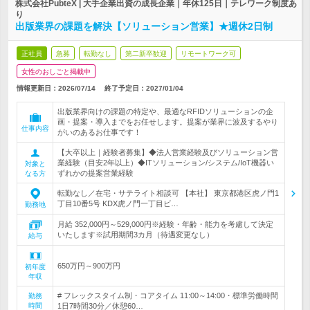
株式会社PubteX | 大手企業出資の成長企業｜年休125日｜テレワーク制度あ
り
出版業界の課題を解決【ソリューション営業】★週休2日制
正社員
急募
転勤なし
第二新卒歓迎
リモートワーク可
女性のおしごと掲載中
情報更新日：2026/07/14
終了予定日：
2027/01/04
出版業界向けの課題の特定や、最適なRFIDソリューションの企
画・提案・導入までをお任せします。提案が業界に波及するやり
仕事内容
がいのあるお仕事です！
【大卒以上｜経験者募集】◆法人営業経験及びソリューション営
業経験（目安2年以上）◆ITソリューション/システム/IoT機器い
対象と
ずれかの提案営業経験
なる方
転勤なし／在宅・サテライト相談可 【本社】 東京都港区虎ノ門1
丁目10番5号 KDX虎ノ門一丁目ビ…
勤務地
月給 352,000円～529,000円※経験・年齢・能力を考慮して決定
いたします※試用期間3カ月（待遇変更なし）
給与
650万円～900万円
初年度
年収
# フレックスタイム制・コアタイム 11:00～14:00・標準労働時間
勤務
時間
1日7時間30分／休憩60…