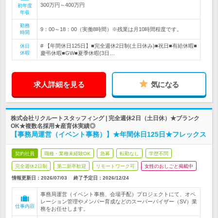
300万円～400万円
初年度
年収
勤務
9：00～18：00（実働8時間）※残業は月10時間程度です。
時間
# 【年間休日125日】■完全週休2日制(土日休み)■祝日■有給休暇■
休日
休暇
慶弔休暇■GW■夏季休暇(3日…
求人詳細を見る
気になる
株式会社リクルートスタッフィング | 完全週休2日（土日休）★ブランク
OK★複数名採用★産育休実績◎
【事務局運営（イベント事務）】★年間休日125日★フレックス
契約社員
職種・業種未経験OK
急募
転勤なし
学歴不問
完全週休2日制
第二新卒歓迎
リモートワーク可
女性のおしごと掲載中
情報更新日：2026/07/03
終了予定日：
2026/12/24
事務局運営（イベント事務、会場手配）プロジェクトにて、オペ
レーション管理やメンバー育成などのスーパーバイザー（SV）業
仕事内容
務をお任せします。