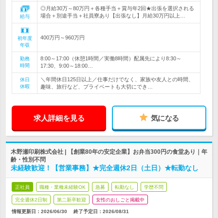
◎月給30万～80万円＋各種手当＋賞与年2回★出張を選択される
場合＋別途手当＋社員寮あり【出張なし】月給30万円以上…
給与
400万円～960万円
初年度
年収
8:00～17:00（休憩1時間／実働8時間）配属先により8:30～
勤務
時間
17:30、9:00～18:00…
＼年間休日125日以上／仕事だけでなく、家族や友人との時間、
休日
休暇
趣味、旅行など、プライベートも大切にでき…
求人詳細を見る
気になる
木野瀬印刷株式会社 | 【創業80年の安定企業】お弁当300円の食堂あり｜年
齢・性別不問
未経験歓迎！【営業事務】★完全週休2日（土日）★転勤なし
正社員
職種・業種未経験OK
急募
転勤なし
学歴不問
完全週休2日制
第二新卒歓迎
女性のおしごと掲載中
情報更新日：2026/06/30
終了予定日：
2026/08/31