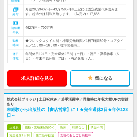
ートワーク相談可（週2日）…
勤務地
月給28万9432円～43万7595円※上記には固定残業代を含みま
す。超過分は別途支給します。（法定内：17,838…
給与
462万円～700万円
初年度
年収
◆フレックスタイム制・標準労働時間／1日7時間30分・コアタイ
勤務
時間
ム／11：00～16：00・標準労働時…
年間休日124日・完全週休2日制（土日）・祝日・夏季休暇（5
休日
休暇
日）・年末年始休暇（7日）・有給休暇（入…
求人詳細を見る
気になる
株式会社ブリッジ | 土日祝休み／若手活躍中／昇格時に年収大幅UPの実績
あり
未経験から出版社の【書店営業】に！★完全週休2日★年休123
日～
正社員
職種・業種未経験OK
急募
転勤なし
学歴不問
完全週休2日制
第二新卒歓迎
女性のおしごと掲載中