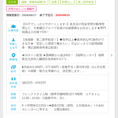
正社員
職種・業種未経験OK
急募
転勤なし
第二新卒歓迎
女性のおしごと掲載中
情報更新日：2026/06/17
終了予定日：
2026/08/10
【OJTでしっかりサポートします♪】各支店の預金管理や帳簿管
理など、大東建託グループ全体の出納業務をお任せします★専門
仕事内容
知識は入社後でOK！
【未経験・第二新卒歓迎！】◆高卒以上◆基本的なPC操作がで
きる方★「安定した環境で働きたい」方はピッタリ◎経理経験
対象と
者・簿記資格保有者は歓迎♪
なる方
★UIターン歓迎 ★黒崎駅から徒歩8分！ 【福岡センター】 福岡
県北九州市八幡西区筒井町5-5グラ…
勤務地
■月給221,000円～277,000円＋各種手当＋賞与年2回（4ヵ月分実
績）※経験・能力を考慮の上、決定致します。…
給与
380万円～470万円
初年度
年収
フレックスタイム制（標準労働時間1日7.5時間 コアタイム
勤務
時間
11:00～15:00）◎残業平均：月1…
# ☆年間休日125日☆■週休2日制（原則、土日祝休み）└※会社
休日
休暇
カレンダーに準ずる 土曜出勤8/2…