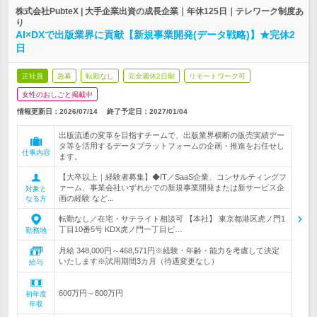
株式会社PubteX | 大手企業出資の成長企業｜年休125日｜テレワーク制度あ
り
AI×DXで出版業界に貢献【新規事業開発(データ戦略)】★完休2
日
正社員
急募
転勤なし
完全週休2日制
リモートワーク可
女性のおしごと掲載中
情報更新日：2026/07/14
終了予定日：
2027/01/04
出版流通の変革を目指すチームで、出版業界横断の販売実績デー
タ等を活用するデータプラットフォームの企画・推進をお任せし
仕事内容
ます。
【大卒以上｜経験者募集】◆IT／SaaS企業、コンサルティングフ
ァーム、事業会社いずれかでの新規事業開発または新サービス企
対象と
画の経験 など...
なる方
転勤なし／在宅・サテライト相談可 【本社】 東京都港区虎ノ門1
丁目10番5号 KDX虎ノ門一丁目ビ…
勤務地
月給 348,000円～468,571円※経験・年齢・能力を考慮して決定
いたします※試用期間3カ月（待遇変更なし）
給与
600万円～800万円
初年度
年収