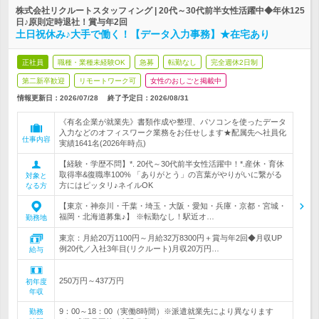
株式会社リクルートスタッフィング | 20代～30代前半女性活躍中◆年休125
日♪原則定時退社！賞与年2回
土日祝休み♪大手で働く！【データ入力事務】★在宅あり
正社員
職種・業種未経験OK
急募
転勤なし
完全週休2日制
第二新卒歓迎
リモートワーク可
女性のおしごと掲載中
情報更新日：2026/07/28
終了予定日：
2026/08/31
《有名企業が就業先》書類作成や整理、パソコンを使ったデータ
入力などのオフィスワーク業務をお任せします★配属先へ社員化
仕事内容
実績1641名(2026年時点)
【経験・学歴不問】*. 20代～30代前半女性活躍中！*.産休・育休
取得率&復職率100% 「ありがとう」の言葉がやりがいに繋がる
対象と
方にはピッタリ♪ネイルOK
なる方
【東京・神奈川・千葉・埼玉・大阪・愛知・兵庫・京都・宮城・
福岡・北海道募集♪】 ※転勤なし！駅近オ…
勤務地
東京：月給20万1100円～月給32万8300円＋賞与年2回◆月収UP
例20代／入社3年目(リクルート)月収20万円…
給与
250万円～437万円
初年度
年収
9：00～18：00（実働8時間）※派遣就業先により異なります
勤務