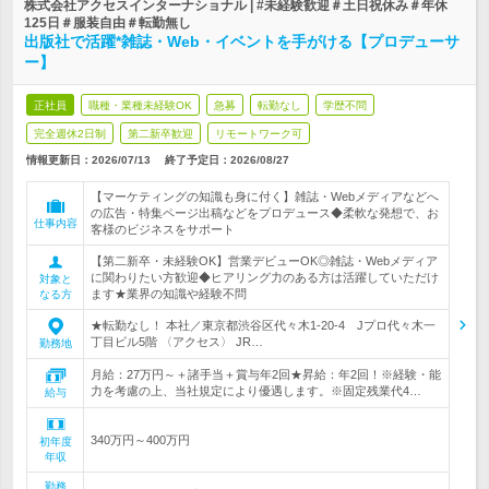
株式会社アクセスインターナショナル | #未経験歓迎＃土日祝休み＃年休
125日＃服装自由＃転勤無し
出版社で活躍*雑誌・Web・イベントを手がける【プロデューサ
ー】
正社員
職種・業種未経験OK
急募
転勤なし
学歴不問
完全週休2日制
第二新卒歓迎
リモートワーク可
情報更新日：2026/07/13
終了予定日：
2026/08/27
【マーケティングの知識も身に付く】雑誌・Webメディアなどへ
の広告・特集ページ出稿などをプロデュース◆柔軟な発想で、お
仕事内容
客様のビジネスをサポート
【第二新卒・未経験OK】営業デビューOK◎雑誌・Webメディア
に関わりたい方歓迎◆ヒアリング力のある方は活躍していただけ
対象と
ます★業界の知識や経験不問
なる方
★転勤なし！ 本社／東京都渋谷区代々木1‐20‐4 Jプロ代々木一
丁目ビル5階 〈アクセス〉 JR…
勤務地
月給：27万円～＋諸手当＋賞与年2回★昇給：年2回！※経験・能
力を考慮の上、当社規定により優遇します。※固定残業代4…
給与
340万円～400万円
初年度
年収
勤務