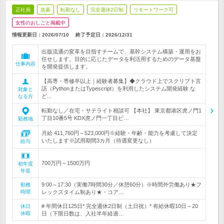
正社員
急募
転勤なし
完全週休2日制
リモートワーク可
女性のおしごと掲載中
情報更新日：2026/07/10
終了予定日：
2026/12/31
出版流通の変革を目指すチームで、基幹システム構築・運用をお
任せします。目的に応じたデータを利活用するためのデータ基盤
仕事内容
を開発提供します。
【高専・専修卒以上｜経験者募集】◆クラウド上でスクリプト言
語（PythonまたはTypescript）を利用したシステム開発経験 な
対象と
ど...
なる方
転勤なし／在宅・サテライト相談可 【本社】 東京都港区虎ノ門1
丁目10番5号 KDX虎ノ門一丁目ビ…
勤務地
月給 411,760円～523,000円※経験・年齢・能力を考慮して決定
いたします※試用期間3カ月（待遇変更なし）
給与
700万円～1500万円
初年度
年収
9:00～17:30（実働7時間30分／休憩60分）※時間外労働あり★フ
勤務
時間
レックスタイム制あり★・コア…
# 年間休日125日* 完全週休2日制（土日祝）* 有給休暇10日～20
休日
休暇
日（下限日数は、入社半年経過…