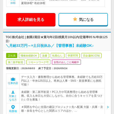
休暇
夏期休暇* 有給休暇
求人詳細を見る
気になる
TGC株式会社 | 創業2期目★賞与年2回/残業月10h以内/定着率95％/年休125
日↑
＼月給33万円～×土日祝休み／【管理事務】未経験OK♪
正社員
職種未経験OK
急募
転勤なし
学歴不問
完全週休2日制
第二新卒歓迎
リモートワーク可
女性のおしごと掲載中
情報更新日：2026/08/03
終了予定日：
2026/09/24
データ入力・書類整理から始める管理事務。未経験でも月給33万
円以上・年休125日以上。将来は人事・SNS・新規事業にも挑戦
仕事内容
可能！
未経験・第二新卒歓迎！PC入力や写真整理から始める管理事
務。収入も休日も大切にしながら、自分に合うキャリアを見つけ
対象と
たい方を募集！
なる方
＃関西を中心に全国の建設プロジェクト先へ配属 大阪・兵庫・京
都・奈良を中心とした関西エリアのほか、…
勤務地