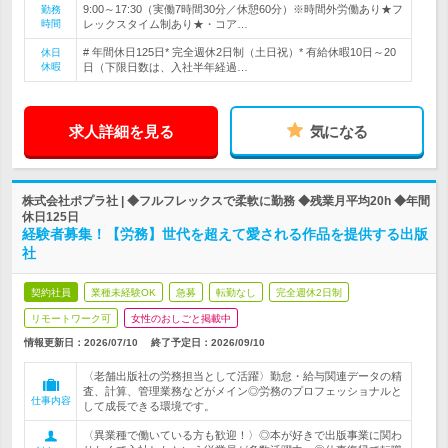
9:00～17:30（実働7時間30分／休憩60分）※時間外労働あり★フ
勤務
時間
レックスタイム制あり★・コア…
# 年間休日125日* 完全週休2日制（土日祝）* 有給休暇10日～20
休日
休暇
日（下限日数は、入社半年経過…
求人詳細を見る
気になる
株式会社ポプラ社 | ◆フルフレックスで柔軟に勤務 ◆残業月平均20h ◆年間
休日125日
経験者募集！【労務】世代を超えて愛される作品を提供する出版
社
契約社員
業種未経験OK
急募
転勤なし
完全週休2日制
リモートワーク可
女性のおしごと掲載中
情報更新日：2026/07/10
終了予定日：
2026/09/10
〈老舗出版社の労務担当として活躍〉勤怠・給与関連データの精
査、計算、管理業務などがメイン◎労務のプロフェッショナルと
仕事内容
して成長できる環境です。
〈異業種で働いている方も歓迎！〉◎本が好きで出版事業に関わ