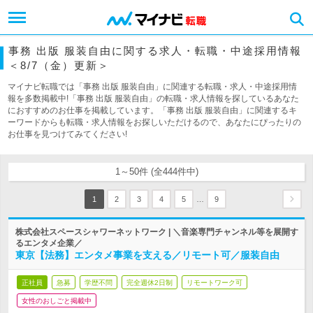
事務 出版 服装自由に関する求人・転職・中途採用情報
＜8/7（金）更新＞
マイナビ転職では「事務 出版 服装自由」に関連する転職・求人・中途採用情
報を多数掲載中!「事務 出版 服装自由」の転職・求人情報を探しているあなた
におすすめのお仕事を掲載しています。「事務 出版 服装自由」に関連するキ
ーワードからも転職・求人情報をお探しいただけるので、あなたにぴったりの
お仕事を見つけてみてください!
1～50件 (全444件中)
…
1
2
3
4
5
9
株式会社スペースシャワーネットワーク | ＼音楽専門チャンネル等を展開す
るエンタメ企業／
東京【法務】エンタメ事業を支える／リモート可／服装自由
正社員
急募
学歴不問
完全週休2日制
リモートワーク可
女性のおしごと掲載中