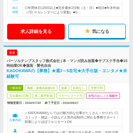
◎年間休日120日以上■完全週休2日制（土・日）■祝日■年末年始
休日
休暇
（7日 ※カレンダーにより変動）■G…
求人詳細を見る
気になる
新着
パーソルテンプスタッフ株式会社 | 本・マンガ読み放題◆サブスク手当◆10
時始業OK◆服装・髪色自由
KADOKAWAの【事務】★週3～5在宅★大手出版・エンタメ★未
経験可
一般派遣
職種・業種未経験OK
急募
転勤なし
学歴不問
完全週休2日制
第二新卒歓迎
リモートワーク可
女性のおしごと掲載中
情報更新日：2026/07/30
終了予定日：
2026/08/27
＜KADOKAWAならではの魅力的な仕事がたくさん＞やりがい◎
コミック・雑誌・小説など人気作品制作に関わる事務サポート！
仕事内容
部署によりほぼフルリモートOK
＜業界・職種未経験OK！第二新卒の方も歓迎＞20代・30代活躍