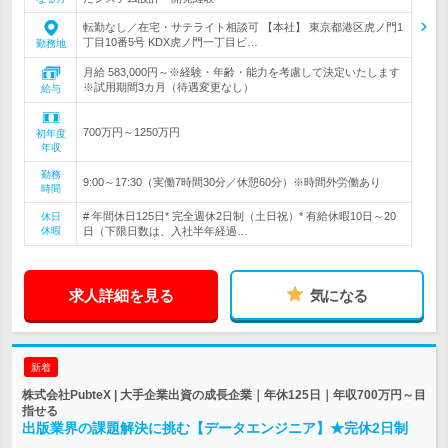
転勤なし／在宅・サテライト相談可 【本社】 東京都港区虎ノ門1
丁目10番5号 KDX虎ノ門一丁目ビ…
勤務地
月給 583,000円～※経験・年齢・能力を考慮して決定いたします
※試用期間3カ月（待遇変更なし）
給与
700万円～1250万円
初年度
年収
勤務
9:00～17:30（実働7時間30分／休憩60分）※時間外労働あり
時間
# 年間休日125日* 完全週休2日制（土日祝）* 有給休暇10日～20
休日
休暇
日（下限日数は、入社半年経過…
求人詳細を見る
気になる
新着
株式会社PubteX | 大手企業出資の成長企業｜年休125日｜年収700万円～目
指せる
出版業界の課題解決に挑む【データエンジニア】★完休2日制