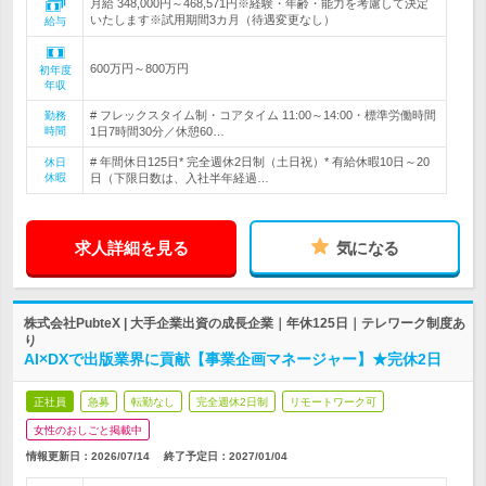
月給 348,000円～468,571円※経験・年齢・能力を考慮して決定
いたします※試用期間3カ月（待遇変更なし）
給与
600万円～800万円
初年度
年収
# フレックスタイム制・コアタイム 11:00～14:00・標準労働時間
勤務
時間
1日7時間30分／休憩60…
# 年間休日125日* 完全週休2日制（土日祝）* 有給休暇10日～20
休日
休暇
日（下限日数は、入社半年経過…
求人詳細を見る
気になる
株式会社PubteX | 大手企業出資の成長企業｜年休125日｜テレワーク制度あ
り
AI×DXで出版業界に貢献【事業企画マネージャー】★完休2日
正社員
急募
転勤なし
完全週休2日制
リモートワーク可
女性のおしごと掲載中
情報更新日：2026/07/14
終了予定日：
2027/01/04