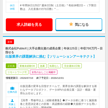
# 年間休日125日* 週休2日制（土日祝）* 有給休暇2日～（下限日
休日
休暇
数は、入社直後の付与日数）* …
求人詳細を見る
気になる
新着
株式会社PubteX | 大手企業出資の成長企業｜年休125日｜年収700万円～目
指せる
出版業界の課題解決に挑む【ソリューションアーキテクト】
正社員
業種未経験OK
急募
転勤なし
完全週休2日制
リモートワーク可
女性のおしごと掲載中
情報更新日：2026/07/10
終了予定日：
2026/12/31
出版流通の変革を目指すチームで、業界全体の課題を解決する新
たなデータプロダクト、データAPIの企画立案・設計・構築・運
仕事内容
用をお任せします。
【高専・専修卒以上｜経験者募集】◆データ分析に基づく施策推
進と意思決定者との折衝・承認獲得の経験◆大規模データを用い
対象と
たシステム設計・開発経験
なる方