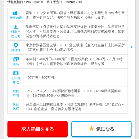
情報更新日：2026/06/19
終了予定日：
2026/12/10
音楽・エンタメ関連の新規・既存事業における契約書の作成や審
査、権利処理など、法務全般を幅広くお任せします。
仕事内容
学歴不問＜必須要件＞契約法務実務経験（事業会社、法律事務所
問わず）＜歓迎要件＞音楽または映像の権利の実務経験者／知財
対象と
関連の資格保持者など
なる方
東京都渋谷区道玄坂2-25-12 道玄坂通 【雇入れ直後】上記事業所
【変更の範囲】会社の定める各…
勤務地
年俸制：400万円～600万円※固定残業代（65,363円～／月30時
間分）を含む※超過分は別途支給※経験、能力を考…
給与
400万円～600万円
初年度
年収
フレックスタイム制標準労働時間帯：10:00～18:30標準労働時
勤務
時間
間：1日7時間30分／休憩60分※…
完全週休二日制祝日夏季（お盆に3日間）冬季休暇（原則12/29～
休日
休暇
1/4）産前産後・育児休業介護休業有…
求人詳細を見る
気になる