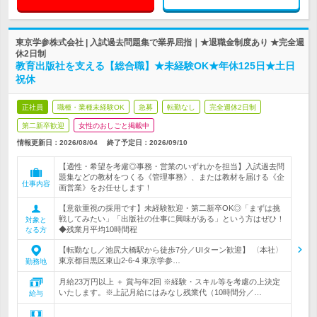
東京学参株式会社 | 入試過去問題集で業界屈指｜★退職金制度あり ★完全週
休2日制
教育出版社を支える【総合職】★未経験OK★年休125日★土日
祝休
正社員
職種・業種未経験OK
急募
転勤なし
完全週休2日制
第二新卒歓迎
女性のおしごと掲載中
情報更新日：2026/08/04
終了予定日：
2026/09/10
【適性・希望を考慮◎事務・営業のいずれかを担当】入試過去問
題集などの教材をつくる《管理事務》、または教材を届ける《企
仕事内容
画営業》をお任せします！
【意欲重視の採用です】未経験歓迎・第二新卒OK◎「まずは挑
戦してみたい」「出版社の仕事に興味がある」という方はぜひ！
対象と
◆残業月平均10時間程
なる方
【転勤なし／池尻大橋駅から徒歩7分／UIターン歓迎】 〈本社〉
東京都目黒区東山2-6-4 東京学参…
勤務地
月給23万円以上 ＋ 賞与年2回 ※経験・スキル等を考慮の上決定
いたします。※上記月給にはみなし残業代（10時間分／…
給与