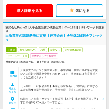
求人詳細を見る
気になる
株式会社PubteX | 大手企業出資の成長企業｜年休125日｜テレワーク制度あ
り
出版業界の課題解決に貢献【経営企画】★完休2日制★フレック
ス
正社員
業種未経験OK
急募
転勤なし
完全週休2日制
リモートワーク可
女性のおしごと掲載中
情報更新日：2026/07/14
終了予定日：
2027/01/04
月次収支の集計や予実差異分析、事業戦略・事業計画の策定支援
などの経営企画業務全般をお任せします。将来的には室長候補と
仕事内容
しても活躍できます！
【大卒以上｜経験者募集】◆簿記や財務会計、管理会計に関する
対象と
基礎知識◆事業計画の策定、予実管理、見直しの経験 など...
なる方
転勤なし／在宅・サテライト相談可 【本社】 東京都港区虎ノ門1
丁目10番5号 KDX虎ノ門一丁目ビ…
勤務地