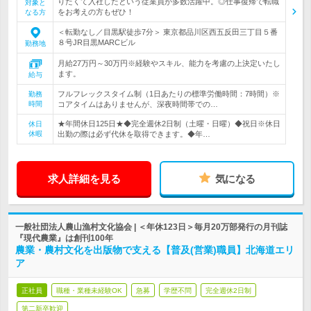
りたくて入社したという従業員が多数活躍中。◎仕事復帰で転職
対象と
をお考えの方もぜひ！
なる方
＜転勤なし／目黒駅徒歩7分＞ 東京都品川区西五反田三丁目５番
８号JR目黒MARCビル
勤務地
月給27万円～30万円※経験やスキル、能力を考慮の上決定いたし
ます。
給与
フルフレックスタイム制（1日あたりの標準労働時間：7時間）※
勤務
時間
コアタイムはありませんが、深夜時間帯での…
★年間休日125日★◆完全週休2日制（土曜・日曜）◆祝日※休日
休日
休暇
出勤の際は必ず代休を取得できます。◆年…
求人詳細を見る
気になる
一般社団法人農山漁村文化協会 | ＜年休123日＞毎月20万部発行の月刊誌
『現代農業』は創刊100年
農業・農村文化を出版物で支える【普及(営業)職員】北海道エリ
ア
正社員
職種・業種未経験OK
急募
学歴不問
完全週休2日制
第二新卒歓迎