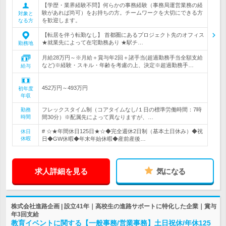
【学歴・業界経験不問】何らかの事務経験（事務局運営業務の経
験があれば尚可）をお持ちの方。チームワークを大切にできる方
対象と
を歓迎します。
なる方
【転居を伴う転勤なし】 首都圏にあるプロジェクト先のオフィス
★就業先によって在宅勤務あり ★駅チ…
勤務地
月給28万円～※月給＋賞与年2回＋諸手当(超過勤務手当全額支給
など)※経験・スキル・年齢を考慮の上、決定※超過勤務手…
給与
452万円～493万円
初年度
年収
フレックスタイム制（コアタイムなし/１日の標準労働時間：7時
勤務
時間
間30分）※配属先によって異なりますが、…
# ☆★年間休日125日★☆◆完全週休2日制（基本土日休み）◆祝
休日
休暇
日◆GW休暇◆年末年始休暇◆産前産後…
求人詳細を見る
気になる
株式会社進路企画 | 設立41年｜高校生の進路サポートに特化した企業｜賞与
年3回支給
教育イベントに関する【一般事務/営業事務】土日祝休/年休125