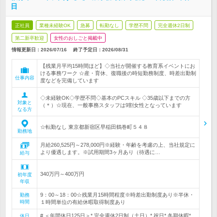
日
正社員
業種未経験OK
急募
転勤なし
学歴不問
完全週休2日制
第二新卒歓迎
女性のおしごと掲載中
情報更新日：2026/07/16
終了予定日：
2026/08/31
【残業月平均15時間ほど】◇当社が開催する教育系イベントにお
ける事務ワーク ☆産・育休、復職後の時短勤務制度、時差出勤制
仕事内容
度などを完備しています
◇未経験OK◇学歴不問◇基本のPCスキル ◇35歳以下までの方
対象と
（＊）☆現在、一般事務スタッフは9割女性となっています
なる方
☆転勤なし 東京都新宿区早稲田鶴巻町５４８
勤務地
月給260,525円～278,000円※経験・年齢を考慮の上、当社規定に
より優遇します。※試用期間3ヶ月あり（待遇に…
給与
340万円～400万円
初年度
年収
9：00～18：00☆残業月15時間程度※時差出勤制度あり※半休・
勤務
時間
１時間単位の有給休暇取得制度あり
# ＜年間休日125日＞* 完全週休2日制（土日）* 祝日* 冬期休暇*
休日