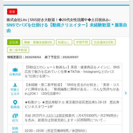
新着
株式会社Lits | SNS好き大歓迎！◆20代女性活躍中◆土日祝休み♪
SNSでバズを仕掛ける【動画クリエイター】未経験歓迎＊服装自
由
正社員
職種・業種未経験OK
転勤なし
学歴不問
完全週休2日制
第二新卒歓迎
情報更新日：2026/08/04
終了予定日：
2026/09/07
【5秒ほどのショート動画も♪】美容・健康商品をメインに、SNS
広告で魅力を広めていく仕事★TikTok・Instagramなどのバズ
仕事内容
を“仕掛ける側”へ
【未経験・第二新卒歓迎】「SNSを見るのが好き」「美容・コス
メに興味がある」「動画編集に興味がある」…そんな気持ちがあ
対象と
ればOK！《20代活躍中》
なる方
★転勤ナシ ★恵比寿駅チカ 東京都渋谷区恵比寿1-19-19 恵比寿
ビジネスタワー14F
勤務地
月給 26万円※上記には固定残業代（月4万5300円／月27時間分）
を含み、超過分は別途支給します＜試用期間について…
給与
勤務
10:00～19:00（所定労働8時間／休憩60分）
時間