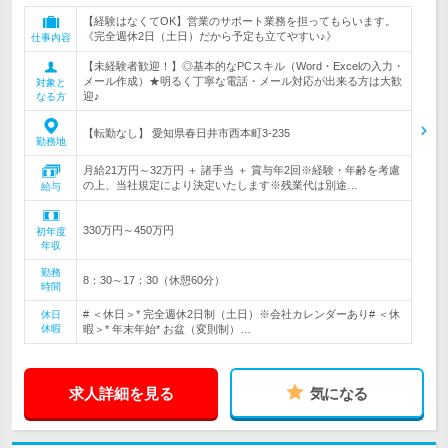
【経験はなくてOK】営業のサポート業務を担ってもらいます。
《完全週休2日（土日）だから予定も立てやすい♪》
仕事内容
【未経験者歓迎！】◎基本的なPCスキル（Word・Excelの入力・
メール作成）★明るく丁寧な電話・メール対応が出来る方は大歓
対象と
迎♪
なる方
【転勤なし】 愛知県春日井市西本町3-235
勤務地
月給21万円～32万円 ＋ 諸手当 ＋ 賞与年2回※経験・年齢を考慮
の上、当社規定により決定いたします※残業代は別途…
給与
330万円～450万円
初年度
年収
勤務
8：30～17：30（休憩60分）
時間
# ＜休日＞* 完全週休2日制（土日）※会社カレンダーあり# ＜休
休日
休暇
暇＞* 年末年始* お盆（変則制）…
求人詳細を見る
気になる