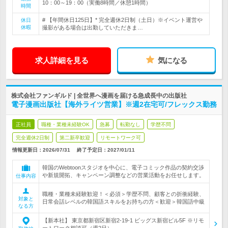
10：00～19：00（実働8時間／休憩1時間）
時間
# 【年間休日125日】* 完全週休2日制（土日）※イベント運営や
休日
休暇
撮影がある場合は出勤していただきま…
求人詳細を見る
気になる
株式会社ファンギルド | 全世界へ漫画を届ける急成長中の出版社
電子漫画出版社【海外ライツ営業】※週2在宅可/フレックス勤務
正社員
職種・業種未経験OK
急募
転勤なし
学歴不問
完全週休2日制
第二新卒歓迎
リモートワーク可
情報更新日：2026/07/31
終了予定日：
2027/01/11
韓国のWebtoonスタジオを中心に、電子コミック作品の契約交渉
や新規開拓、キャンペーン調整などの営業活動をお任せします。
仕事内容
職種・業種未経験歓迎！＜必須＞学歴不問、顧客との折衝経験、
対象と
日常会話レベルの韓国語スキルをお持ちの方＜歓迎＞韓国語中級
なる方
【新本社】 東京都新宿区新宿2-19-1 ビッグス新宿ビル5F ※リモ