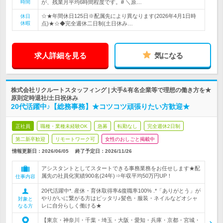
時間
が、残業月平均6時間程度です。# ＼原…
☆★年間休日125日※配属先により異なります(2026年4月1日時
休日
休暇
点)★☆◆完全週休二日制(土日休み…
求人詳細を見る
気になる
株式会社リクルートスタッフィング | 大手&有名企業等で理想の働き方を★
原則定時退社/土日祝休み
20代活躍中♪【総務事務】★コツコツ頑張りたい方歓迎★
正社員
職種・業種未経験OK
急募
転勤なし
完全週休2日制
第二新卒歓迎
リモートワーク可
女性のおしごと掲載中
情報更新日：2026/06/05
終了予定日：
2026/11/26
アシスタントとしてスタートできる事務業務をお任せします★配
属先の社員化実績900名(24年)⇒年収平均50万円UP！
仕事内容
20代活躍中*. 産休・育休取得率&復職率100% .*「ありがとう」が
やりがいに繋がる方はピッタリ♪髪色・服装・ネイルなどオシャ
対象と
レに自分らしく働ける★
なる方
【東京・神奈川・千葉・埼玉・大阪・愛知・兵庫・京都・宮城・