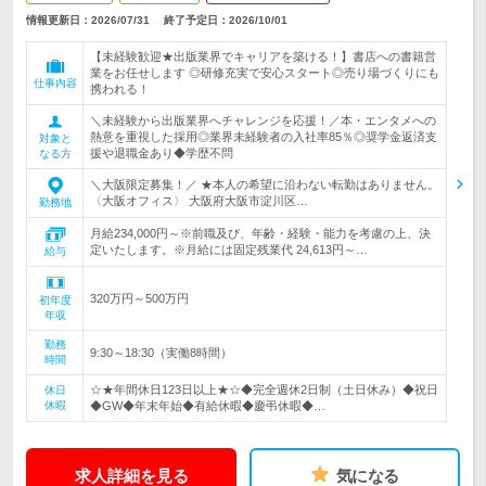
情報更新日：2026/07/31
終了予定日：
2026/10/01
【未経験歓迎★出版業界でキャリアを築ける！】書店への書籍営
業をお任せします ◎研修充実で安心スタート◎売り場づくりにも
仕事内容
携われる！
＼未経験から出版業界へチャレンジを応援！／本・エンタメへの
熱意を重視した採用◎業界未経験者の入社率85％◎奨学金返済支
対象と
援や退職金あり◆学歴不問
なる方
＼大阪限定募集！／ ★本人の希望に沿わない転勤はありません。
〈大阪オフィス〉 大阪府大阪市淀川区…
勤務地
月給234,000円～※前職及び、年齢・経験・能力を考慮の上、決
定いたします。※月給には固定残業代 24,613円～…
給与
320万円～500万円
初年度
年収
勤務
9:30～18:30（実働8時間）
時間
☆★年間休日123日以上★☆◆完全週休2日制（土日休み）◆祝日
休日
休暇
◆GW◆年末年始◆有給休暇◆慶弔休暇◆…
求人詳細を見る
気になる