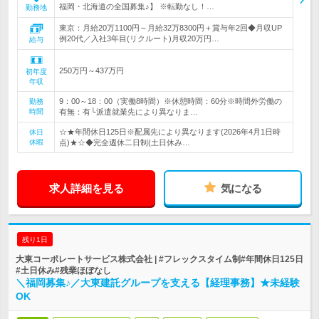
福岡・北海道の全国募集♪】 ※転勤なし！…
勤務地
東京：月給20万1100円～月給32万8300円＋賞与年2回◆月収UP
例20代／入社3年目(リクルート)月収20万円…
給与
250万円～437万円
初年度
年収
9：00～18：00（実働8時間）※休憩時間：60分※時間外労働の
勤務
時間
有無：有└派遣就業先により異なりま…
☆★年間休日125日※配属先により異なります(2026年4月1日時
休日
休暇
点)★☆◆完全週休二日制(土日休み…
求人詳細を見る
気になる
残り1日
大東コーポレートサービス株式会社 | #フレックスタイム制#年間休日125日
#土日休み#残業ほぼなし
＼福岡募集♪／大東建託グループを支える【経理事務】★未経験
OK