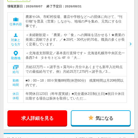
情報更新日：2026/08/07
終了予定日：
2026/08/31
農家やJA、市町村役場、書店や学校などへの団体に向けて、“刊
行物”を普及（営業）しながら、地域の声を集め、元気にする仕
仕事内容
事です。
＜未経験歓迎＞ 「農業」や「食」への興味を活かせる！★農業の
発展に貢献できます。／★20代・30代が約70名。職員の多くが長
対象と
く定着しています。
なる方
＜北海道支部限定／基本直行直帰です＞ 北海道札幌市中央区北一
条西7-4 タキモトビル 4F ※「大…
勤務地
月給22万円～＋諸手当＋賞与4ヶ月分※あくまでも新卒入社時点
での最低給与です。例）月給25万7,275円＋諸手当／3…
給与
■9：00～18：00※実働8時間(休憩60分) 残業時間は月20時間以
勤務
時間
内です。
年間休日123日（昨年度実績）■完全週休2日制(土日)■祝日※休日
休日
休暇
出勤する場合は振休を取得していただ…
求人詳細を見る
気になる