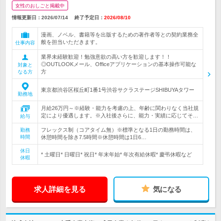
女性のおしごと掲載中
情報更新日：2026/07/14
終了予定日：
2026/08/10
漫画、ノベル、書籍等を出版するための著作者等との契約業務全
般を担当いただきます。
仕事内容
業界未経験歓迎！勉強意欲の高い方を歓迎します！！
◎OUTLOOKメール、Officeアプリケーションの基本操作可能な
対象と
方
なる方
東京都渋谷区桜丘町1番1号渋谷サクラステージSHIBUYAタワー
勤務地
月給26万円～※経験・能力を考慮の上、年齢に関わりなく当社規
定により優遇します。※入社後さらに、能力・実績に応じてそ…
給与
フレックス制（コアタイム無）※標準となる1日の勤務時間は、
勤務
時間
休憩時間を除き7.5時間※休憩時間は1日6…
休日
* 土曜日* 日曜日* 祝日* 年末年始* 年次有給休暇* 慶弔休暇など
休暇
求人詳細を見る
気になる