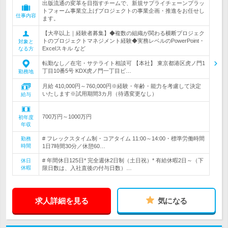
出版流通の変革を目指すチームで、新規サプライチェーンプラッ
トフォーム事業立上げプロジェクトの事業企画・推進をお任せし
仕事内容
ます。
【大卒以上｜経験者募集】◆複数の組織が関わる横断プロジェク
トのプロジェクトマネジメント経験◆実務レベルのPowerPoint・
対象と
Excelスキル など
なる方
転勤なし／在宅・サテライト相談可 【本社】 東京都港区虎ノ門1
丁目10番5号 KDX虎ノ門一丁目ビ…
勤務地
月給 410,000円～760,000円※経験・年齢・能力を考慮して決定
いたします※試用期間3カ月（待遇変更なし）
給与
700万円～1000万円
初年度
年収
# フレックスタイム制・コアタイム 11:00～14:00・標準労働時間
勤務
時間
1日7時間30分／休憩60…
# 年間休日125日* 完全週休2日制（土日祝）* 有給休暇2日～（下
休日
休暇
限日数は、入社直後の付与日数）…
求人詳細を見る
気になる