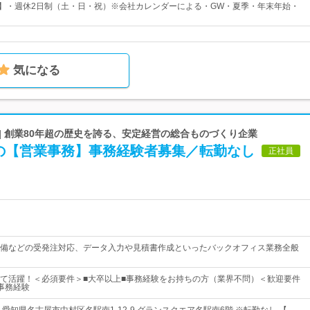
日】・週休2日制（土・日・祝）※会社カレンダーによる・GW・夏季・年末年始・
気になる
| 創業80年超の歴史を誇る、安定経営の総合ものづくり企業
の【営業事務】事務経験者募集／転勤なし
正社員
備などの受発注対応、データ入力や見積書作成といったバックオフィス業務全般
て活躍！＜必須要件＞■大卒以上■事務経験をお持ちの方（業界不問）＜歓迎要件
事務経験