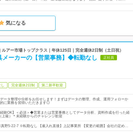
気になる
| ルアー市場トップクラス｜年休125日｜完全週休2日制（土日祝）
具メーカーの【営業事務】◆転勤なし
正社員
なし
完全週休2日制
第二新卒歓迎
データ整理や分析をお任せします！まずはデータの整理、作成、運用フォローか
的に業務を習得いただきます◎
経験OK】＜必須＞◆営業または営業事務としてデータ分析、資料作成を行った経
キル（上級）＊未経験からのチャレンジ歓迎
真野5-22-7 ※転勤なし 【雇入れ直後】上記事業所 【変更の範囲】会社の定め…