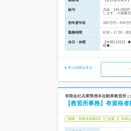
勤務地
【名古屋営業所】 
給与
月給：245,00
します。※残業代
初年度年収
392万円～450万
勤務時間
8:30～17:3
休日・休暇
【年間118日】
暇◆…
求人詳細を見る
有限会社兵庫県洲本自動車教習所 |
【教習所事務】有資格者
職種・業種未経験OK
急募
転勤