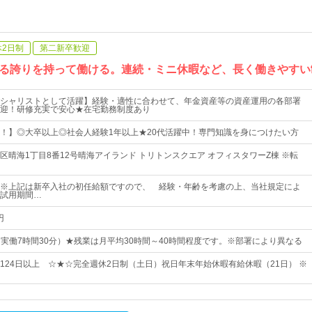
休2日制
第二新卒歓迎
る誇りを持って働ける。連続・ミニ休暇など、長く働きやすい
シャリストとして活躍】経験・適性に合わせて、年金資産等の資産運用の各部署
迎！研修充実で安心★在宅勤務制度あり
！】◎大卒以上◎社会人経験1年以上★20代活躍中！専門知識を身につけたい方
区晴海1丁目8番12号晴海アイランド トリトンスクエア オフィスタワーZ棟 ※転
以上※上記は新卒入社の初任給額ですので、 経験・年齢を考慮の上、当社規定によ
試用期間…
円
0（実働7時間30分）★残業は月平均30時間～40時間程度です。※部署により異なる
124日以上 ☆★☆完全週休2日制（土日）祝日年末年始休暇有給休暇（21日） ※