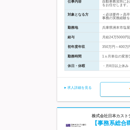
仕事内容
自動車教習所にお
をお任せします。
対象となる方
＜必須要件＞高卒
事務の実務経験を
勤務地
兵庫県洲本市塩屋2
給与
月給24万500
初年度年収
350万円～400万
勤務時間
1ヵ月単位の変形労
休日・休暇
・月8日以上休み
求人詳細を見る
株式会社日本カスト
【事務系総合