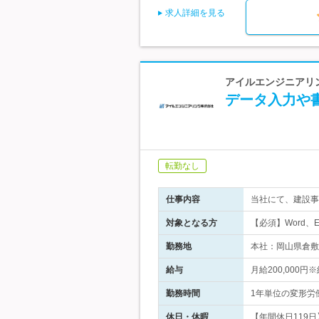
求人詳細を見る
アイルエンジニアリ
データ入力や
転勤なし
仕事内容
当社にて、建設事
対象となる方
【必須】Word、
勤務地
本社：岡山県倉敷市
給与
月給200,00
勤務時間
1年単位の変形労働
休日・休暇
【年間休日119日