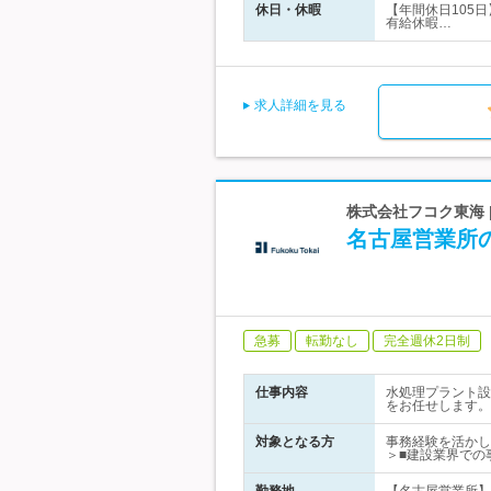
休日・休暇
【年間休日105
有給休暇…
求人詳細を見る
株式会社フコク東海 
名古屋営業所
急募
転勤なし
完全週休2日制
仕事内容
水処理プラント設
をお任せします。
対象となる方
事務経験を活かし
＞■建設業界での