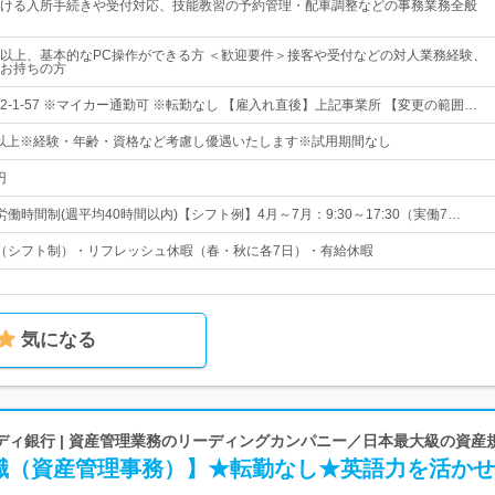
ける入所手続きや受付対応、技能教習の予約管理・配車調整などの事務業務全般
以上、基本的なPC操作ができる方 ＜歓迎要件＞接客や受付などの対人業務経験、
お持ちの方
-1-57 ※マイカー通勤可 ※転勤なし 【雇入れ直後】上記事業所 【変更の範囲…
0円以上※経験・年齢・資格など考慮し優遇いたします※試用期間なし
円
働時間制(週平均40時間以内)【シフト例】4月～7月：9:30～17:30（実働7…
（シフト制）・リフレッシュ休暇（春・秋に各7日）・有給休暇
気になる
ディ銀行 | 資産管理業務のリーディングカンパニー／日本最大級の資産
職（資産管理事務）】★転勤なし★英語力を活かせ