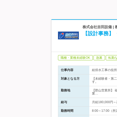
株式会社吉田設備 |
【設計事務】
職種・業種未経験OK
急募
転勤
仕事内容
給排水工事の役所
対象となる方
【未経験者・第二
す。
勤務地
【郡山営業所】 
業…
給与
月給180,000
勤務時間
8:00～17:0