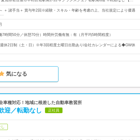
愛知県名古屋市中村区名駅南1-12-9 グランスクエア名駅南6階 ※転勤なし 【…
0円～ ＋ 諸手当＋ 賞与年2回※経験・スキル・年齢を考慮の上、当社規定により優遇
…
円
0（実働7時間50分／休憩70分）時間外労働有無：有（月平均5時間程度）
 ◆週休2日制（土・日）※年3回程度土曜日出勤あり/会社カレンダーによる◆GW休
気になる
 全車種対応！地域に根差した自動車教習所
歓迎／転勤なし
正社員
なし