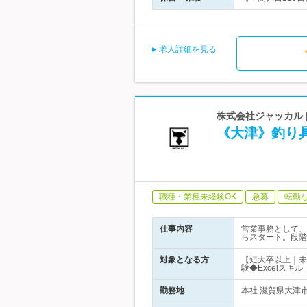
求人詳細を見る
株式会社ジャッカル 
《大津》釣り
職種・業種未経験OK
急募
転勤
仕事内容
営業事務として、
らスタート。段階
対象となる方
【短大卒以上｜未
験◆Excelス
勤務地
本社 滋賀県大津市