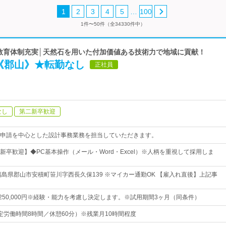
…
1
2
3
4
5
100
1件〜50件（全34330件中）
 教育体制充実│天然石を用いた付加価値ある技術力で地域に貢献！
《郡山》★転勤なし
正社員
なし
第二新卒歓迎
申請を中心とした設計事務業務を担当していただきます。
新卒歓迎】◆PC基本操作（メール・Word・Excel）※人柄を重視して採用しま
福島県郡山市安積町笹川字西長久保139 ※マイカー通勤OK 【雇入れ直後】上記事
円～250,000円※経験・能力を考慮し決定します。※試用期間3ヶ月（同条件）
0（所定労働時間8時間／休憩60分）※残業月10時間程度