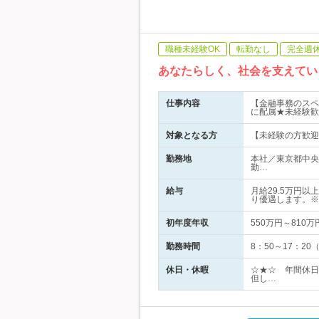
職種未経験OK
転勤なし
完全週
あなたらしく、社会を支えてい
仕事内容
【金融事務のスペ
に配属★未経験歓
対象となる方
【未経験の方歓迎
勤務地
本社／東京都中央
勤…
給与
月給29.5万円
り優遇します。※
初年度年収
550万円～810万
勤務時間
8：50～17：2
休日・休暇
☆★☆ 年間休日
但し…