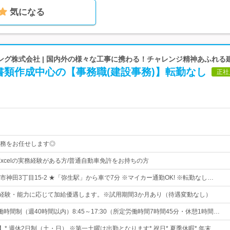
気になる
ング株式会社 | 国内外の様々な工事に携わる！チャレンジ精神あふれる
書類作成中心の【事務職(建設事務)】転勤なし
正社
務をお任せします◎
Excelの実務経験がある方/普通自動車免許をお持ちの方
神田3丁目15-2 ★「弥生駅」から車で7分 ※マイカー通勤OK! ※転勤なし…
0円※経験・能力に応じて加給優遇します。※試用期間3か月あり（待遇変動なし）
時間制（週40時間以内）8:45～17:30（所定労働時間7時間45分・休憩1時間…
】* 週休2日制（土・日） ※第一土曜は出勤となります* 祝日* 夏季休暇* 年末…